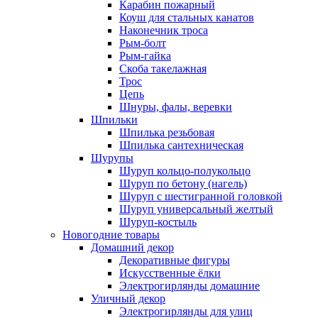
Карабин пожарный
Коуш для стальных канатов
Наконечник троса
Рым-болт
Рым-гайка
Скоба такелажная
Трос
Цепь
Шнуры, фалы, веревки
Шпильки
Шпилька резьбовая
Шпилька сантехническая
Шурупы
Шуруп кольцо-полукольцо
Шуруп по бетону (нагель)
Шуруп с шестигранной головкой
Шуруп универсальный желтый
Шуруп-костыль
Новогодние товары
Домашний декор
Декоративные фигуры
Искусственные ёлки
Электрогирлянды домашние
Уличный декор
Электрогирлянды для улиц