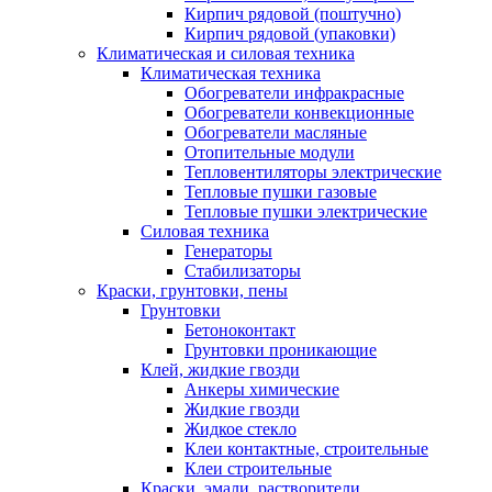
Кирпич рядовой (поштучно)
Кирпич рядовой (упаковки)
Климатическая и силовая техника
Климатическая техника
Обогреватели инфракрасные
Обогреватели конвекционные
Обогреватели масляные
Отопительные модули
Тепловентиляторы электрические
Тепловые пушки газовые
Тепловые пушки электрические
Силовая техника
Генераторы
Стабилизаторы
Краски, грунтовки, пены
Грунтовки
Бетоноконтакт
Грунтовки проникающие
Клей, жидкие гвозди
Анкеры химические
Жидкие гвозди
Жидкое стекло
Клеи контактные, строительные
Клеи строительные
Краски, эмали, растворители