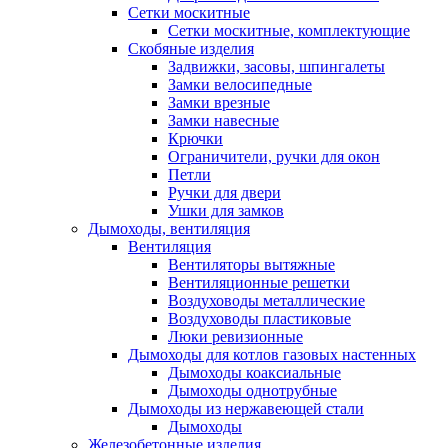
Сетки москитные
Сетки москитные, комплектующие
Скобяные изделия
Задвижки, засовы, шпингалеты
Замки велосипедные
Замки врезные
Замки навесные
Крючки
Ограничители, ручки для окон
Петли
Ручки для двери
Ушки для замков
Дымоходы, вентиляция
Вентиляция
Вентиляторы вытяжные
Вентиляционные решетки
Воздуховоды металлические
Воздуховоды пластиковые
Люки ревизионные
Дымоходы для котлов газовых настенных
Дымоходы коаксиальные
Дымоходы однотрубные
Дымоходы из нержавеющей стали
Дымоходы
Железобетонные изделия