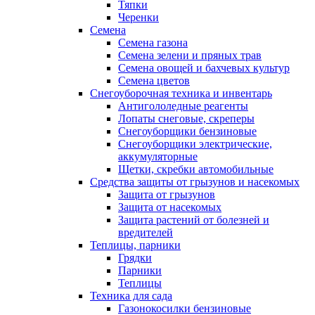
Тяпки
Черенки
Семена
Семена газона
Семена зелени и пряных трав
Семена овощей и бахчевых культур
Семена цветов
Снегоуборочная техника и инвентарь
Антигололедные реагенты
Лопаты снеговые, скреперы
Снегоуборщики бензиновые
Снегоуборщики электрические,
аккумуляторные
Щетки, скребки автомобильные
Средства защиты от грызунов и насекомых
Защита от грызунов
Защита от насекомых
Защита растений от болезней и
вредителей
Теплицы, парники
Грядки
Парники
Теплицы
Техника для сада
Газонокосилки бензиновые