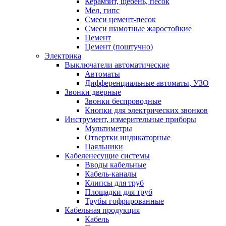
Керамзит, щебень, песок
Мел, гипс
Смеси цемент-песок
Смеси шамотные жаростойкие
Цемент
Цемент (поштучно)
Электрика
Выключатели автоматические
Автоматы
Дифференциальные автоматы, УЗО
Звонки дверные
Звонки беспроводные
Кнопки для электрических звонков
Инструмент, измерительные приборы
Мультиметры
Отвертки индикаторные
Паяльники
Кабеленесущие системы
Вводы кабельные
Кабель-каналы
Клипсы для труб
Площадки для труб
Трубы гофрированные
Кабельная продукция
Кабель