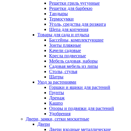
Решетки гриль чугунные
Решетки для барбекю
Тандыры
Термосумки
Уголь, средства для розжига
Щепа для копчения
Товары для сада и отдыха
Бассейны, комплектующие
Зонты пляжные
Качели садовые
Кресла подвесные
Мебель садовая, наборы
Садовая мебель из липы
Столы, стулья
Шатры
Уход за растениями
Горшки и ящики для растений
Грунты
Дренаж
Кашпо
Опоры и подвязки для растений
Удобрения
Двери, замки, сетки москитные
Двери
Двери входные металлические