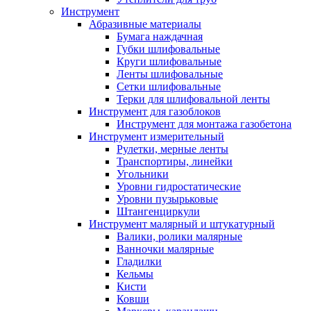
Инструмент
Абразивные материалы
Бумага наждачная
Губки шлифовальные
Круги шлифовальные
Ленты шлифовальные
Сетки шлифовальные
Терки для шлифовальной ленты
Инструмент для газоблоков
Инструмент для монтажа газобетона
Инструмент измерительный
Рулетки, мерные ленты
Транспортиры, линейки
Угольники
Уровни гидростатические
Уровни пузырьковые
Штангенциркули
Инструмент малярный и штукатурный
Валики, ролики малярные
Ванночки малярные
Гладилки
Кельмы
Кисти
Ковши