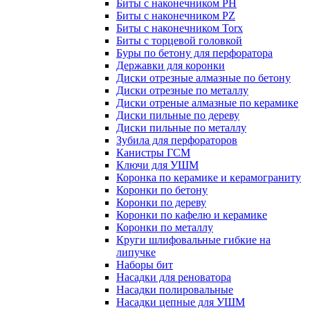
Биты с наконечником PH
Биты с наконечником PZ
Биты с наконечником Torx
Биты с торцевой головкой
Буры по бетону для перфоратора
Державки для коронки
Диски отрезные алмазные по бетону
Диски отрезные по металлу
Диски отреные алмазные по керамике
Диски пильные по дереву
Диски пильные по металлу
Зубила для перфораторов
Канистры ГСМ
Ключи для УШМ
Коронка по керамике и керамограниту
Коронки по бетону
Коронки по дереву
Коронки по кафелю и керамике
Коронки по металлу
Круги шлифовальные гибкие на
липучке
Наборы бит
Насадки для реноватора
Насадки полировальные
Насадки цепные для УШМ