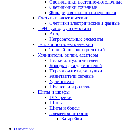
Светильники настенно-потолочные
Светильники точечные
Фонари, светильники-переноски
Счетчики электрические
Счетчики электрические 1-фазные
ТЭНы, аноды, термостаты
Аноды
Нагревательные элементы
Теплый пол электрический
Теплый пол электрический
Удлинители, вилки, адаптеры
Вилки для удлинителей
Колодки для удлинителей
Переключатели, заглушки
Разветвители сетевые
Удлинители
Штепсели и розетки
Щиты и шкафы
DIN-рейки
Шины
Щиты и боксы
Элементы питания
Батарейки
О компании