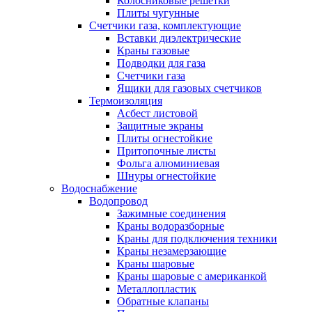
Колосниковые решетки
Плиты чугунные
Счетчики газа, комплектующие
Вставки диэлектрические
Краны газовые
Подводки для газа
Счетчики газа
Ящики для газовых счетчиков
Термоизоляция
Асбест листовой
Защитные экраны
Плиты огнестойкие
Притопочные листы
Фольга алюминиевая
Шнуры огнестойкие
Водоснабжение
Водопровод
Зажимные соединения
Краны водоразборные
Краны для подключения техники
Краны незамерзающие
Краны шаровые
Краны шаровые с американкой
Металлопластик
Обратные клапаны