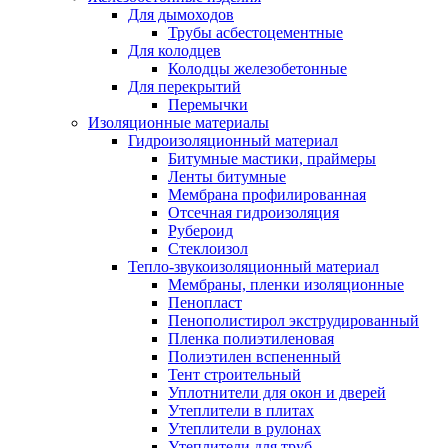
Для дымоходов
Трубы асбестоцементные
Для колодцев
Колодцы железобетонные
Для перекрытий
Перемычки
Изоляционные материалы
Гидроизоляционный материал
Битумные мастики, праймеры
Ленты битумные
Мембрана профилированная
Отсечная гидроизоляция
Рубероид
Стеклоизол
Тепло-звукоизоляционный материал
Мембраны, пленки изоляционные
Пенопласт
Пенополистирол экструдированный
Пленка полиэтиленовая
Полиэтилен вспененный
Тент строительный
Уплотнители для окон и дверей
Утеплители в плитах
Утеплители в рулонах
Утеплители для труб