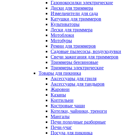
Газонокосилки электрические
Диски для триммера
Измельчители для сада
Катушки для триммеров
Культиваторы
Лески для триммера
Мотоблоки
Мотобуры
Ремни для триммеров
Садовые пылесосы, воздуходувки
Свечи зажигания для триммеров
Триммеры бензиновые
Триммеры электрические
Товары для пикника
Аксессуары для гриля
Аксессуары для тандыров
Жаровни
Казаны
Коптильни
Костровые чаши
Котелки, чайники, треноги
Мангалы
Печи походные разборные
Печи-учаг
Посуда для пикника