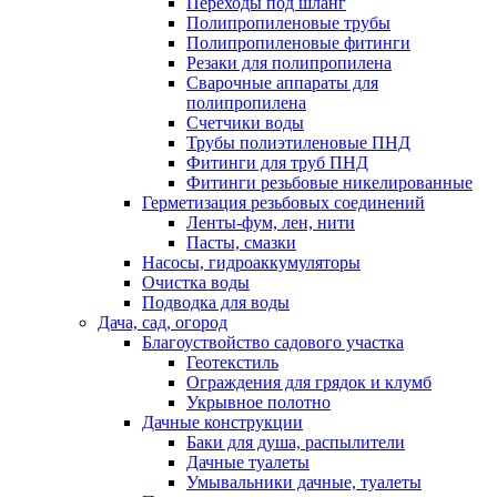
Переходы под шланг
Полипропиленовые трубы
Полипропиленовые фитинги
Резаки для полипропилена
Сварочные аппараты для
полипропилена
Счетчики воды
Трубы полиэтиленовые ПНД
Фитинги для труб ПНД
Фитинги резьбовые никелированные
Герметизация резьбовых соединений
Ленты-фум, лен, нити
Пасты, смазки
Насосы, гидроаккумуляторы
Очистка воды
Подводка для воды
Дача, сад, огород
Благоуствойство садового участка
Геотекстиль
Ограждения для грядок и клумб
Укрывное полотно
Дачные конструкции
Баки для душа, распылители
Дачные туалеты
Умывальники дачные, туалеты