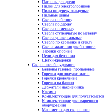
Патроны для дрели
Пилки для электролобзиков
Пилы по дереву кольцевые
Пильные шины
Сверла по бетону
Сверла по дереву
Сверла по металлу
Сверла ступенчатые по металлу
Сверла универсальные
Сверло по керамике и стеклу
Свечи зажигания для бензопил
Тарелки опорные
Цепи для бензопил
Щётки-крацовки
Сварочное оборудование
Баллоны газовые, пропановые
Горелки для полуавтоматов
Горелки кровельные
Горелки на баллон
Держатели наконечника
Клеммы
Комплектующие для полуавтоматов
Комплектующие для сварочного
оборудования
Манометры для сварочного