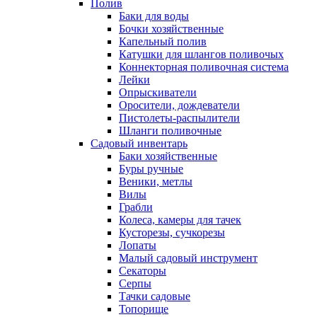
Полив
Баки для воды
Бочки хозяйственные
Капельный полив
Катушки для шлангов поливочых
Коннекторная поливочная система
Лейки
Опрыскиватели
Оросители, дождеватели
Пистолеты-распылители
Шланги поливочные
Садовый инвентарь
Баки хозяйственные
Буры ручные
Веники, метлы
Вилы
Грабли
Колеса, камеры для тачек
Кусторезы, сучкорезы
Лопаты
Малый садовый инструмент
Секаторы
Серпы
Тачки садовые
Топорище