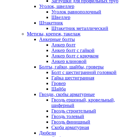
Заглушки для профильных труб
Уголок, швеллер
Уголок равнополочный
Швеллер
Штакетник
Штакетник металлический
Метизы, крепеж, такелаж
Анкерные болты
Анкер болт
Анкер болт с гайкой
Анкер болт с крючком
Анкер клиновой
Болты, гайки, шайбы, гроверы
Болт c шестигранной головкой
Гайка шестигранная
Гровер
Шайба
Гвозди, скобы арматурные
Гвоздь ершоный, кровельный,
шиферный
Гвоздь строительный
Гвоздь толевый
Гвоздь финишный
Скоба арматурная
Дюбели