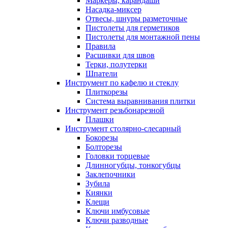
Маркеры, карандаши
Насадка-миксер
Отвесы, шнуры разметочные
Пистолеты для герметиков
Пистолеты для монтажной пены
Правила
Расшивки для швов
Терки, полутерки
Шпатели
Инструмент по кафелю и стеклу
Плиткорезы
Система выравнивания плитки
Инструмент резьбонарезной
Плашки
Инструмент столярно-слесарный
Бокорезы
Болторезы
Головки торцевые
Длинногубцы, тонкогубцы
Заклепочники
Зубила
Киянки
Клещи
Ключи имбусовые
Ключи разводные