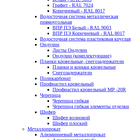
Графит - RAL 7024
Коричневый - RAL 8017
Водосточная система металлическая
прямоугольная
ВПР ПЭ Белый - RAL 9003
ВПР ПЭ Коричневый - RAL 8017
Водосточная система пластиковая круглая
Ондулин
Листы Ондулин
Ондулин (комплектующие)
Планки кровельные, снегозадержатели
Планки и коньки кровельные
Снегозадержатели
Поликарбонат
Профнастил кровельный
Профнастил кровельный МР -20R
Черепица
Черепица гибкая
Черепица гибкая элементы отделки
Шифер
Шифер волновой
Шифер плоский
Металлопрокат
Алюминиевый металлопрокат