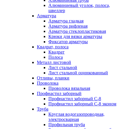
Алюминиевая труба
Алюминиевый уголок, полоса,
швеллер
Арматура
Арматура гладкая
Арматура рифленая
Арматура стеклопластиковая
Крюки для вязки арматуры
Фиксатор арматуры
Квадрат, полоса
Квадрат
Полоса
Металл листовой
Лист стальной
Лист стальной оцинкованный
Отливы, планки
Проволока
Проволока вязальная
Профнастил заборный
Профнастил заборный С-8
Профнастил заборный С-8 эконом
Труба
Круглая водогазопроводная,
электросварная
Профильная труба