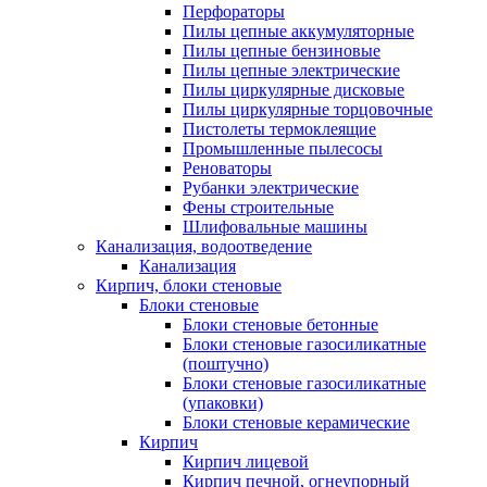
Перфораторы
Пилы цепные аккумуляторные
Пилы цепные бензиновые
Пилы цепные электрические
Пилы циркулярные дисковые
Пилы циркулярные торцовочные
Пистолеты термоклеящие
Промышленные пылесосы
Реноваторы
Рубанки электрические
Фены строительные
Шлифовальные машины
Канализация, водоотведение
Канализация
Кирпич, блоки стеновые
Блоки стеновые
Блоки стеновые бетонные
Блоки стеновые газосиликатные
(поштучно)
Блоки стеновые газосиликатные
(упаковки)
Блоки стеновые керамические
Кирпич
Кирпич лицевой
Кирпич печной, огнеупорный