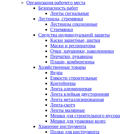
Организация рабочего места
Безопасность работ
Ленты сигнальные
Лестницы, стремянки
Лестницы секционные
Стремянки
Средства индивидуальной защиты
Каски защитные, щитки
Маски и респираторы
Очки, наушники, наколенники
Перчатки, рукавицы
Плащи, комбинезоны
Хозяйственные товары
Ведра
Емкости строительные
Контейнеры
Лента алюминиевая
Лента клейкая двусторонняя
Лента металлизированная
Лента-скотч
Ленты малярные
Мешки для строительного мусора
Мешки для упаковки колес
Хранение инструмента
Полки для инструмента