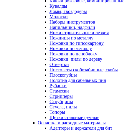
Ключи рожковые, комбинированные
Кувалды
Ломы, гвоздодеры
Молотки
Наборы инструментов
Напильники, надфили
Ножи строительные и лезвия
Ножницы по металлу
Ножовки по гипсокартону
Ножовки по металлу
Ножовки по пеноблоку
Ножовки, пилы по дереву
Отвертки
Пистолеты скобозабивные, скобы
Плоскогубцы
Полотна для сабельных пил
Рубанки
Стамески
Стрипперы
Струбцины
Стусла, пилы
Топоры
Щетки стальные ручные
Оснастка и расходные материалы
Адаптеры и держатели для бит