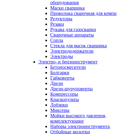
оборудования
Маски сварщика
Проволока сварочная для кемпи
Редукторы
Резаки
Рукава для газосварки
Сварочные аппараты
Сопла
Стекла для масок сварщика
Электрододержатели
Электроды
Электро- и бензоинструмент
Бетоносмесители
Болгарки
Гайковерты
Дрели
Дрели-шуруповерты
Компрессоры
Краскопульты
Лобзики
Миксеры
Мойки высокого давления,
комплектующие
Наборы электроинструмента
Отбойные молотки