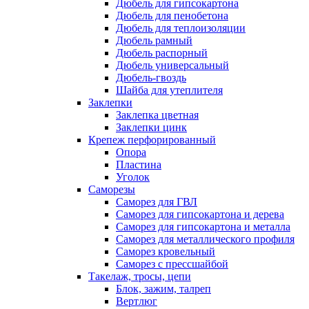
Дюбель для гипсокартона
Дюбель для пенобетона
Дюбель для теплоизоляции
Дюбель рамный
Дюбель распорный
Дюбель универсальный
Дюбель-гвоздь
Шайба для утеплителя
Заклепки
Заклепка цветная
Заклепки цинк
Крепеж перфорированный
Опора
Пластина
Уголок
Саморезы
Саморез для ГВЛ
Саморез для гипсокартона и дерева
Саморез для гипсокартона и металла
Саморез для металлического профиля
Саморез кровельный
Саморез с прессшайбой
Такелаж, тросы, цепи
Блок, зажим, талреп
Вертлюг