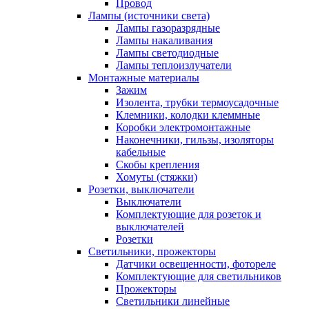
Провод
Лампы (источники света)
Лампы газоразрядные
Лампы накаливания
Лампы светодиодные
Лампы теплоизлучатели
Монтажные материалы
Зажим
Изолента, трубки термоусадочные
Клемники, колодки клеммные
Коробки электромонтажные
Наконечники, гильзы, изоляторы
кабельные
Скобы крепления
Хомуты (стяжки)
Розетки, выключатели
Выключатели
Комплектующие для розеток и
выключателей
Розетки
Светильники, прожекторы
Датчики освещенности, фотореле
Комплектующие для светильников
Прожекторы
Светильники линейные