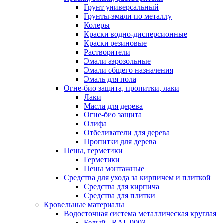
Грунт универсальный
Грунты-эмали по металлу
Колеры
Краски водно-дисперсионные
Краски резиновые
Растворители
Эмали аэрозольные
Эмали общего назначения
Эмаль для пола
Огне-био защита, пропитки, лаки
Лаки
Масла для дерева
Огне-био защита
Олифа
Отбеливатели для дерева
Пропитки для дерева
Пены, герметики
Герметики
Пены монтажные
Средства для ухода за кирпичем и плиткой
Средства для кирпича
Средства для плитки
Кровельные материалы
Водосточная система металлическая круглая
Белый - RAL 9003