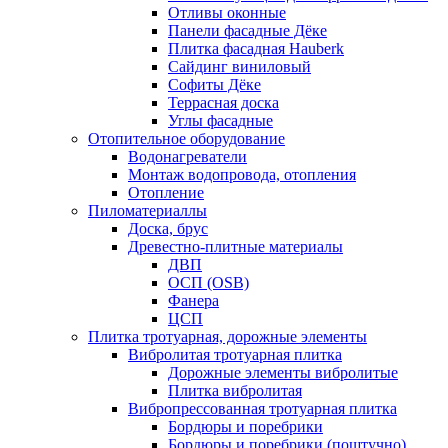
Отливы оконные
Панели фасадные Дёке
Плитка фасадная Hauberk
Сайдинг виниловый
Софиты Дёке
Террасная доска
Углы фасадные
Отопительное оборудование
Водонагреватели
Монтаж водопровода, отопления
Отопление
Пиломатериаллы
Доска, брус
Древестно-плитные материалы
ДВП
ОСП (OSB)
Фанера
ЦСП
Плитка тротуарная, дорожные элементы
Вибролитая тротуарная плитка
Дорожные элементы вибролитые
Плитка вибролитая
Вибропрессованная тротуарная плитка
Бордюры и поребрики
Бордюры и поребрики (поштучно)