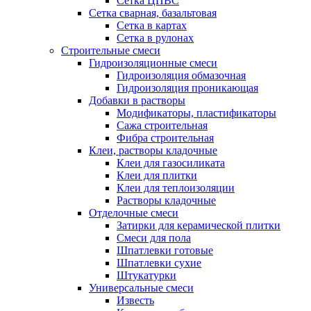
Сетка ЦПВС
Сетка сварная, базальтовая
Сетка в картах
Сетка в рулонах
Строительные смеси
Гидроизоляционные смеси
Гидроизоляция обмазочная
Гидроизоляция проникающая
Добавки в растворы
Модификаторы, пластификаторы
Сажа строительная
Фибра строительная
Клеи, растворы кладочные
Клеи для газосиликата
Клеи для плитки
Клеи для теплоизоляции
Растворы кладочные
Отделочные смеси
Затирки для керамической плитки
Смеси для пола
Шпатлевки готовые
Шпатлевки сухие
Штукатурки
Универсальные смеси
Известь