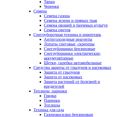
Тяпки
Черенки
Семена
Семена газона
Семена зелени и пряных трав
Семена овощей и бахчевых культур
Семена цветов
Снегоуборочная техника и инвентарь
Антигололедные реагенты
Лопаты снеговые, скреперы
Снегоуборщики бензиновые
Снегоуборщики электрические,
аккумуляторные
Щетки, скребки автомобильные
Средства защиты от грызунов и насекомых
Защита от грызунов
Защита от насекомых
Защита растений от болезней и
вредителей
Теплицы, парники
Грядки
Парники
Теплицы
Техника для сада
Газонокосилки бензиновые