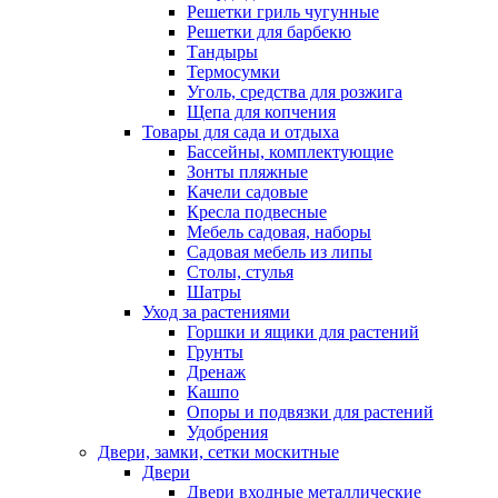
Решетки гриль чугунные
Решетки для барбекю
Тандыры
Термосумки
Уголь, средства для розжига
Щепа для копчения
Товары для сада и отдыха
Бассейны, комплектующие
Зонты пляжные
Качели садовые
Кресла подвесные
Мебель садовая, наборы
Садовая мебель из липы
Столы, стулья
Шатры
Уход за растениями
Горшки и ящики для растений
Грунты
Дренаж
Кашпо
Опоры и подвязки для растений
Удобрения
Двери, замки, сетки москитные
Двери
Двери входные металлические