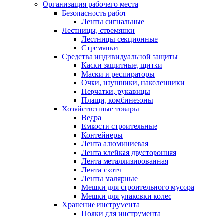
Организация рабочего места
Безопасность работ
Ленты сигнальные
Лестницы, стремянки
Лестницы секционные
Стремянки
Средства индивидуальной защиты
Каски защитные, щитки
Маски и респираторы
Очки, наушники, наколенники
Перчатки, рукавицы
Плащи, комбинезоны
Хозяйственные товары
Ведра
Емкости строительные
Контейнеры
Лента алюминиевая
Лента клейкая двусторонняя
Лента металлизированная
Лента-скотч
Ленты малярные
Мешки для строительного мусора
Мешки для упаковки колес
Хранение инструмента
Полки для инструмента