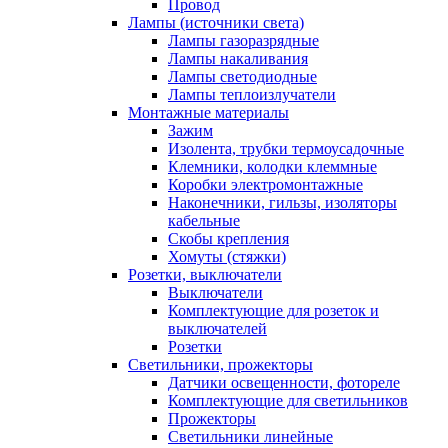
Провод
Лампы (источники света)
Лампы газоразрядные
Лампы накаливания
Лампы светодиодные
Лампы теплоизлучатели
Монтажные материалы
Зажим
Изолента, трубки термоусадочные
Клемники, колодки клеммные
Коробки электромонтажные
Наконечники, гильзы, изоляторы
кабельные
Скобы крепления
Хомуты (стяжки)
Розетки, выключатели
Выключатели
Комплектующие для розеток и
выключателей
Розетки
Светильники, прожекторы
Датчики освещенности, фотореле
Комплектующие для светильников
Прожекторы
Светильники линейные