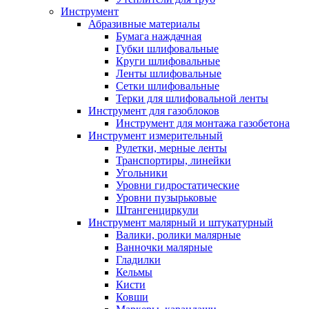
Инструмент
Абразивные материалы
Бумага наждачная
Губки шлифовальные
Круги шлифовальные
Ленты шлифовальные
Сетки шлифовальные
Терки для шлифовальной ленты
Инструмент для газоблоков
Инструмент для монтажа газобетона
Инструмент измерительный
Рулетки, мерные ленты
Транспортиры, линейки
Угольники
Уровни гидростатические
Уровни пузырьковые
Штангенциркули
Инструмент малярный и штукатурный
Валики, ролики малярные
Ванночки малярные
Гладилки
Кельмы
Кисти
Ковши