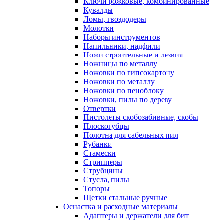
Ключи рожковые, комбинированные
Кувалды
Ломы, гвоздодеры
Молотки
Наборы инструментов
Напильники, надфили
Ножи строительные и лезвия
Ножницы по металлу
Ножовки по гипсокартону
Ножовки по металлу
Ножовки по пеноблоку
Ножовки, пилы по дереву
Отвертки
Пистолеты скобозабивные, скобы
Плоскогубцы
Полотна для сабельных пил
Рубанки
Стамески
Стрипперы
Струбцины
Стусла, пилы
Топоры
Щетки стальные ручные
Оснастка и расходные материалы
Адаптеры и держатели для бит