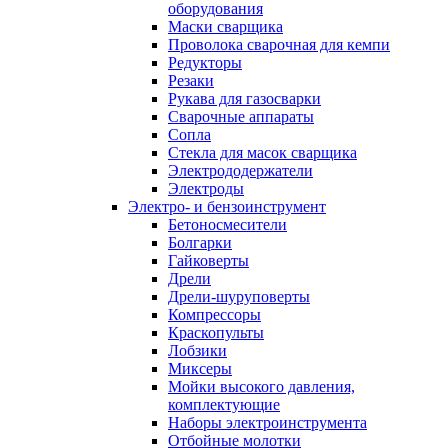
оборудования
Маски сварщика
Проволока сварочная для кемпи
Редукторы
Резаки
Рукава для газосварки
Сварочные аппараты
Сопла
Стекла для масок сварщика
Электрододержатели
Электроды
Электро- и бензоинструмент
Бетоносмесители
Болгарки
Гайковерты
Дрели
Дрели-шуруповерты
Компрессоры
Краскопульты
Лобзики
Миксеры
Мойки высокого давления,
комплектующие
Наборы электроинструмента
Отбойные молотки