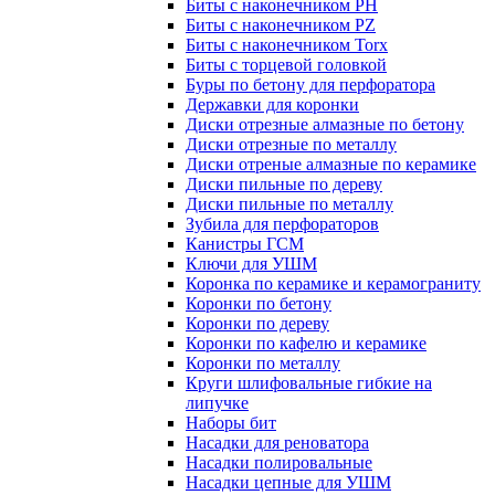
Биты с наконечником PH
Биты с наконечником PZ
Биты с наконечником Torx
Биты с торцевой головкой
Буры по бетону для перфоратора
Державки для коронки
Диски отрезные алмазные по бетону
Диски отрезные по металлу
Диски отреные алмазные по керамике
Диски пильные по дереву
Диски пильные по металлу
Зубила для перфораторов
Канистры ГСМ
Ключи для УШМ
Коронка по керамике и керамограниту
Коронки по бетону
Коронки по дереву
Коронки по кафелю и керамике
Коронки по металлу
Круги шлифовальные гибкие на
липучке
Наборы бит
Насадки для реноватора
Насадки полировальные
Насадки цепные для УШМ