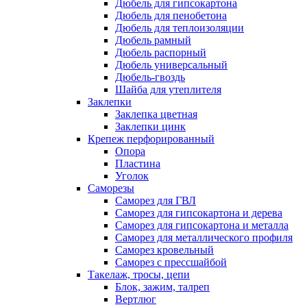
Дюбель для гипсокартона
Дюбель для пенобетона
Дюбель для теплоизоляции
Дюбель рамный
Дюбель распорный
Дюбель универсальный
Дюбель-гвоздь
Шайба для утеплителя
Заклепки
Заклепка цветная
Заклепки цинк
Крепеж перфорированный
Опора
Пластина
Уголок
Саморезы
Саморез для ГВЛ
Саморез для гипсокартона и дерева
Саморез для гипсокартона и металла
Саморез для металлического профиля
Саморез кровельный
Саморез с прессшайбой
Такелаж, тросы, цепи
Блок, зажим, талреп
Вертлюг