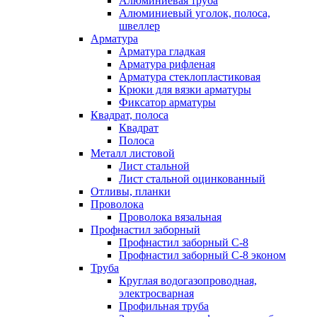
Алюминиевая труба
Алюминиевый уголок, полоса,
швеллер
Арматура
Арматура гладкая
Арматура рифленая
Арматура стеклопластиковая
Крюки для вязки арматуры
Фиксатор арматуры
Квадрат, полоса
Квадрат
Полоса
Металл листовой
Лист стальной
Лист стальной оцинкованный
Отливы, планки
Проволока
Проволока вязальная
Профнастил заборный
Профнастил заборный С-8
Профнастил заборный С-8 эконом
Труба
Круглая водогазопроводная,
электросварная
Профильная труба