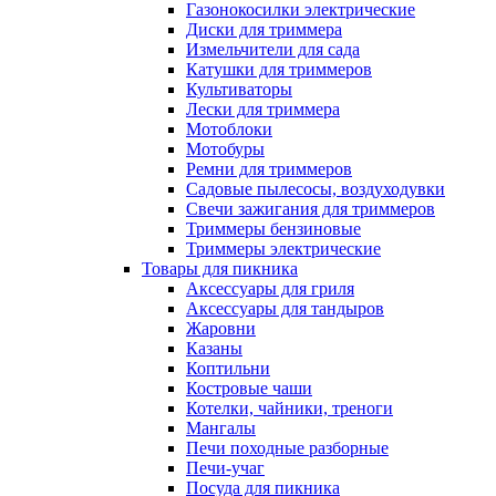
Газонокосилки электрические
Диски для триммера
Измельчители для сада
Катушки для триммеров
Культиваторы
Лески для триммера
Мотоблоки
Мотобуры
Ремни для триммеров
Садовые пылесосы, воздуходувки
Свечи зажигания для триммеров
Триммеры бензиновые
Триммеры электрические
Товары для пикника
Аксессуары для гриля
Аксессуары для тандыров
Жаровни
Казаны
Коптильни
Костровые чаши
Котелки, чайники, треноги
Мангалы
Печи походные разборные
Печи-учаг
Посуда для пикника