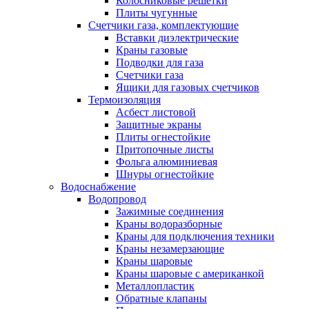
Колосниковые решетки
Плиты чугунные
Счетчики газа, комплектующие
Вставки диэлектрические
Краны газовые
Подводки для газа
Счетчики газа
Ящики для газовых счетчиков
Термоизоляция
Асбест листовой
Защитные экраны
Плиты огнестойкие
Притопочные листы
Фольга алюминиевая
Шнуры огнестойкие
Водоснабжение
Водопровод
Зажимные соединения
Краны водоразборные
Краны для подключения техники
Краны незамерзающие
Краны шаровые
Краны шаровые с американкой
Металлопластик
Обратные клапаны