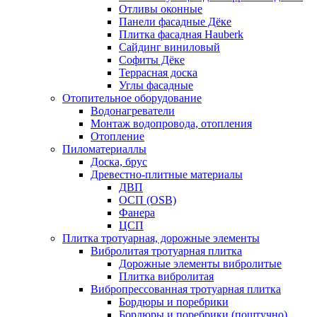
Отливы оконные
Панели фасадные Дёке
Плитка фасадная Hauberk
Сайдинг виниловый
Софиты Дёке
Террасная доска
Углы фасадные
Отопительное оборудование
Водонагреватели
Монтаж водопровода, отопления
Отопление
Пиломатериаллы
Доска, брус
Древестно-плитные материалы
ДВП
ОСП (OSB)
Фанера
ЦСП
Плитка тротуарная, дорожные элементы
Вибролитая тротуарная плитка
Дорожные элементы вибролитые
Плитка вибролитая
Вибропрессованная тротуарная плитка
Бордюры и поребрики
Бордюры и поребрики (поштучно)