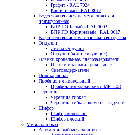
Графит - RAL 7024
Коричневый - RAL 8017
Водосточная система металлическая
прямоугольная
ВПР ПЭ Белый - RAL 9003
ВПР ПЭ Коричневый - RAL 8017
Водосточная система пластиковая круглая
Ондулин
Листы Ондулин
Ондулин (комплектующие)
Планки кровельные, снегозадержатели
Планки и коньки кровельные
Снегозадержатели
Поликарбонат
Профнастил кровельный
Профнастил кровельный МР -20R
Черепица
Черепица гибкая
Черепица гибкая элементы отделки
Шифер
Шифер волновой
Шифер плоский
Металлопрокат
Алюминиевый металлопрокат