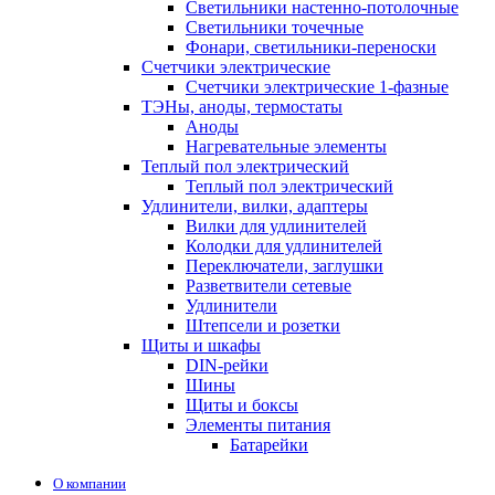
Светильники настенно-потолочные
Светильники точечные
Фонари, светильники-переноски
Счетчики электрические
Счетчики электрические 1-фазные
ТЭНы, аноды, термостаты
Аноды
Нагревательные элементы
Теплый пол электрический
Теплый пол электрический
Удлинители, вилки, адаптеры
Вилки для удлинителей
Колодки для удлинителей
Переключатели, заглушки
Разветвители сетевые
Удлинители
Штепсели и розетки
Щиты и шкафы
DIN-рейки
Шины
Щиты и боксы
Элементы питания
Батарейки
О компании