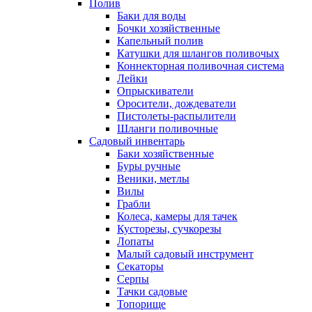
Полив
Баки для воды
Бочки хозяйственные
Капельный полив
Катушки для шлангов поливочых
Коннекторная поливочная система
Лейки
Опрыскиватели
Оросители, дождеватели
Пистолеты-распылители
Шланги поливочные
Садовый инвентарь
Баки хозяйственные
Буры ручные
Веники, метлы
Вилы
Грабли
Колеса, камеры для тачек
Кусторезы, сучкорезы
Лопаты
Малый садовый инструмент
Секаторы
Серпы
Тачки садовые
Топорище