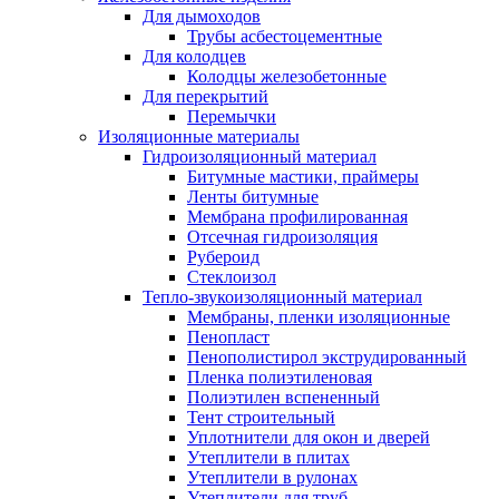
Для дымоходов
Трубы асбестоцементные
Для колодцев
Колодцы железобетонные
Для перекрытий
Перемычки
Изоляционные материалы
Гидроизоляционный материал
Битумные мастики, праймеры
Ленты битумные
Мембрана профилированная
Отсечная гидроизоляция
Рубероид
Стеклоизол
Тепло-звукоизоляционный материал
Мембраны, пленки изоляционные
Пенопласт
Пенополистирол экструдированный
Пленка полиэтиленовая
Полиэтилен вспененный
Тент строительный
Уплотнители для окон и дверей
Утеплители в плитах
Утеплители в рулонах
Утеплители для труб