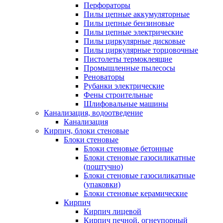
Перфораторы
Пилы цепные аккумуляторные
Пилы цепные бензиновые
Пилы цепные электрические
Пилы циркулярные дисковые
Пилы циркулярные торцовочные
Пистолеты термоклеящие
Промышленные пылесосы
Реноваторы
Рубанки электрические
Фены строительные
Шлифовальные машины
Канализация, водоотведение
Канализация
Кирпич, блоки стеновые
Блоки стеновые
Блоки стеновые бетонные
Блоки стеновые газосиликатные
(поштучно)
Блоки стеновые газосиликатные
(упаковки)
Блоки стеновые керамические
Кирпич
Кирпич лицевой
Кирпич печной, огнеупорный