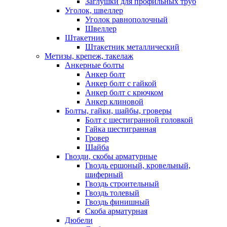
Заглушки для профильных труб
Уголок, швеллер
Уголок равнополочный
Швеллер
Штакетник
Штакетник металлический
Метизы, крепеж, такелаж
Анкерные болты
Анкер болт
Анкер болт с гайкой
Анкер болт с крючком
Анкер клиновой
Болты, гайки, шайбы, гроверы
Болт c шестигранной головкой
Гайка шестигранная
Гровер
Шайба
Гвозди, скобы арматурные
Гвоздь ершоный, кровельный,
шиферный
Гвоздь строительный
Гвоздь толевый
Гвоздь финишный
Скоба арматурная
Дюбели