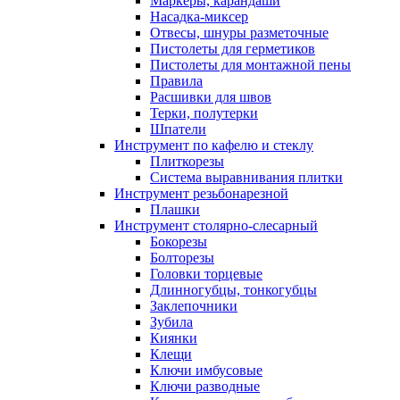
Маркеры, карандаши
Насадка-миксер
Отвесы, шнуры разметочные
Пистолеты для герметиков
Пистолеты для монтажной пены
Правила
Расшивки для швов
Терки, полутерки
Шпатели
Инструмент по кафелю и стеклу
Плиткорезы
Система выравнивания плитки
Инструмент резьбонарезной
Плашки
Инструмент столярно-слесарный
Бокорезы
Болторезы
Головки торцевые
Длинногубцы, тонкогубцы
Заклепочники
Зубила
Киянки
Клещи
Ключи имбусовые
Ключи разводные