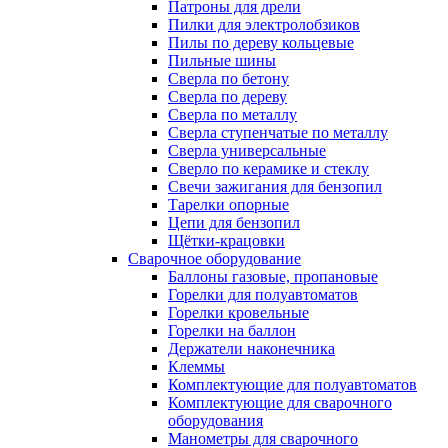
Патроны для дрели
Пилки для электролобзиков
Пилы по дереву кольцевые
Пильные шины
Сверла по бетону
Сверла по дереву
Сверла по металлу
Сверла ступенчатые по металлу
Сверла универсальные
Сверло по керамике и стеклу
Свечи зажигания для бензопил
Тарелки опорные
Цепи для бензопил
Щётки-крацовки
Сварочное оборудование
Баллоны газовые, пропановые
Горелки для полуавтоматов
Горелки кровельные
Горелки на баллон
Держатели наконечника
Клеммы
Комплектующие для полуавтоматов
Комплектующие для сварочного
оборудования
Манометры для сварочного