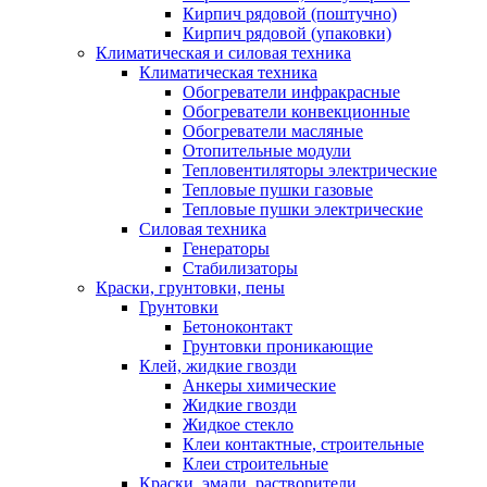
Кирпич рядовой (поштучно)
Кирпич рядовой (упаковки)
Климатическая и силовая техника
Климатическая техника
Обогреватели инфракрасные
Обогреватели конвекционные
Обогреватели масляные
Отопительные модули
Тепловентиляторы электрические
Тепловые пушки газовые
Тепловые пушки электрические
Силовая техника
Генераторы
Стабилизаторы
Краски, грунтовки, пены
Грунтовки
Бетоноконтакт
Грунтовки проникающие
Клей, жидкие гвозди
Анкеры химические
Жидкие гвозди
Жидкое стекло
Клеи контактные, строительные
Клеи строительные
Краски, эмали, растворители