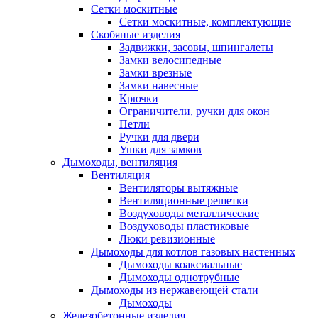
Сетки москитные
Сетки москитные, комплектующие
Скобяные изделия
Задвижки, засовы, шпингалеты
Замки велосипедные
Замки врезные
Замки навесные
Крючки
Ограничители, ручки для окон
Петли
Ручки для двери
Ушки для замков
Дымоходы, вентиляция
Вентиляция
Вентиляторы вытяжные
Вентиляционные решетки
Воздуховоды металлические
Воздуховоды пластиковые
Люки ревизионные
Дымоходы для котлов газовых настенных
Дымоходы коаксиальные
Дымоходы однотрубные
Дымоходы из нержавеющей стали
Дымоходы
Железобетонные изделия