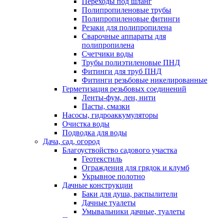
Переходы под шланг
Полипропиленовые трубы
Полипропиленовые фитинги
Резаки для полипропилена
Сварочные аппараты для
полипропилена
Счетчики воды
Трубы полиэтиленовые ПНД
Фитинги для труб ПНД
Фитинги резьбовые никелированные
Герметизация резьбовых соединений
Ленты-фум, лен, нити
Пасты, смазки
Насосы, гидроаккумуляторы
Очистка воды
Подводка для воды
Дача, сад, огород
Благоуствойство садового участка
Геотекстиль
Ограждения для грядок и клумб
Укрывное полотно
Дачные конструкции
Баки для душа, распылители
Дачные туалеты
Умывальники дачные, туалеты