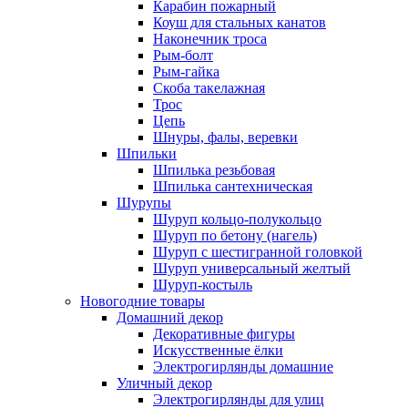
Карабин пожарный
Коуш для стальных канатов
Наконечник троса
Рым-болт
Рым-гайка
Скоба такелажная
Трос
Цепь
Шнуры, фалы, веревки
Шпильки
Шпилька резьбовая
Шпилька сантехническая
Шурупы
Шуруп кольцо-полукольцо
Шуруп по бетону (нагель)
Шуруп с шестигранной головкой
Шуруп универсальный желтый
Шуруп-костыль
Новогодние товары
Домашний декор
Декоративные фигуры
Искусственные ёлки
Электрогирлянды домашние
Уличный декор
Электрогирлянды для улиц