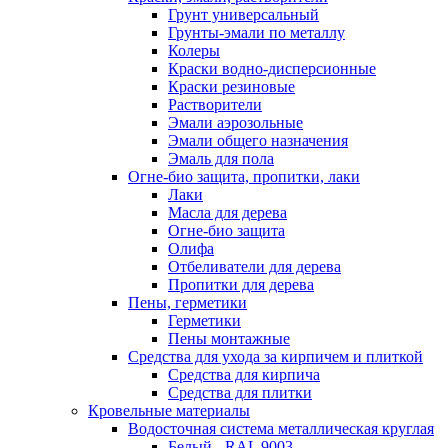
Грунт универсальный
Грунты-эмали по металлу
Колеры
Краски водно-дисперсионные
Краски резиновые
Растворители
Эмали аэрозольные
Эмали общего назначения
Эмаль для пола
Огне-био защита, пропитки, лаки
Лаки
Масла для дерева
Огне-био защита
Олифа
Отбеливатели для дерева
Пропитки для дерева
Пены, герметики
Герметики
Пены монтажные
Средства для ухода за кирпичем и плиткой
Средства для кирпича
Средства для плитки
Кровельные материалы
Водосточная система металлическая круглая
Белый - RAL 9003