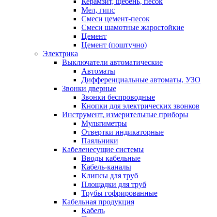
Керамзит, щебень, песок
Мел, гипс
Смеси цемент-песок
Смеси шамотные жаростойкие
Цемент
Цемент (поштучно)
Электрика
Выключатели автоматические
Автоматы
Дифференциальные автоматы, УЗО
Звонки дверные
Звонки беспроводные
Кнопки для электрических звонков
Инструмент, измерительные приборы
Мультиметры
Отвертки индикаторные
Паяльники
Кабеленесущие системы
Вводы кабельные
Кабель-каналы
Клипсы для труб
Площадки для труб
Трубы гофрированные
Кабельная продукция
Кабель