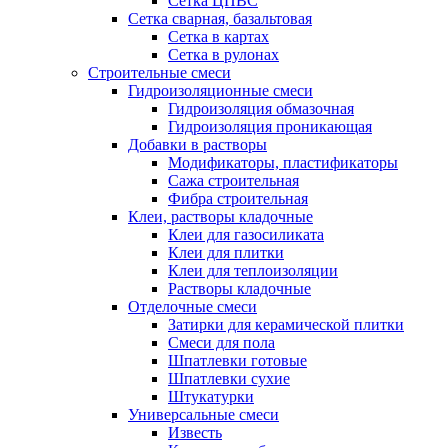
Сетка ЦПВС
Сетка сварная, базальтовая
Сетка в картах
Сетка в рулонах
Строительные смеси
Гидроизоляционные смеси
Гидроизоляция обмазочная
Гидроизоляция проникающая
Добавки в растворы
Модификаторы, пластификаторы
Сажа строительная
Фибра строительная
Клеи, растворы кладочные
Клеи для газосиликата
Клеи для плитки
Клеи для теплоизоляции
Растворы кладочные
Отделочные смеси
Затирки для керамической плитки
Смеси для пола
Шпатлевки готовые
Шпатлевки сухие
Штукатурки
Универсальные смеси
Известь