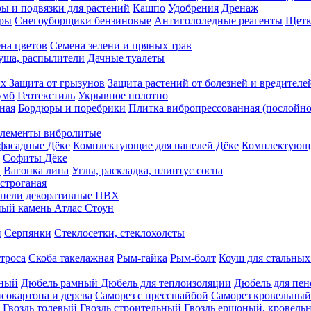
ы и подвязки для растений
Кашпо
Удобрения
Дренаж
еры
Снегоуборщики бензиновые
Антигололедные реагенты
Щетк
на цветов
Семена зелени и пряных трав
душа, распылители
Дачные туалеты
ых
Защита от грызунов
Защита растений от болезней и вредителе
умб
Геотекстиль
Укрывное полотно
ная
Бордюры и поребрики
Плитка вибропрессованная (послойно
лементы вибролитые
фасадные Дёке
Комплектующие для панелей Дёке
Комплектующи
Софиты Дёке
а
Вагонка липа
Углы, раскладка, плинтус сосна
строганая
нели декоративные ПВХ
ый камень Атлас Стоун
н
Серпянки
Стеклосетки, стеклохолсты
троса
Скоба такелажная
Рым-гайка
Рым-болт
Коуш для стальных
рный
Дюбель рамный
Дюбель для теплоизоляции
Дюбель для пен
сокартона и дерева
Саморез с прессшайбой
Саморез кровельный
Гвоздь толевый
Гвоздь строительный
Гвоздь ершоный, кровел