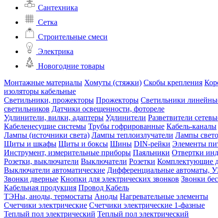
Сантехника
Сетка
Строительные смеси
Электрика
Новогодние товары
Монтажные материалы
Хомуты (стяжки)
Скобы крепления
Кор
изоляторы кабельные
Светильники, прожекторы
Прожекторы
Светильники линейны
светильников
Датчики освещенности, фотореле
Удлинители, вилки, адаптеры
Удлинители
Разветвители сетевы
Кабеленесущие системы
Трубы гофрированные
Кабель-каналы
Лампы (источники света)
Лампы теплоизлучатели
Лампы свет
Щиты и шкафы
Щиты и боксы
Шины
DIN-рейки
Элементы пи
Инструмент, измерительные приборы
Паяльники
Отвертки ин
Розетки, выключатели
Выключатели
Розетки
Комплектующие д
Выключатели автоматические
Дифференциальные автоматы, 
Звонки дверные
Кнопки для электрических звонков
Звонки бе
Кабельная продукция
Провод
Кабель
ТЭНы, аноды, термостаты
Аноды
Нагревательные элементы
Счетчики электрические
Счетчики электрические 1-фазные
Теплый пол электрический
Теплый пол электрический