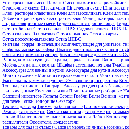
Универсальные смеси
Цемент
Смеси шамотные жаростойкие
С
Отделочные смеси
Штукатурки
Шпатлевки сухие
Шпатлевки г
Клеи, растворы кладочные
Клеи для газосиликата
Клеи для те
Добавки в растворы
Сажа строительная
Модификаторы, пласт
Гидроизоляционные смеси
Гидроизоляция проникающая
Гидро
Сетка заборная
Сетка сварная в ПВХ
Садовая решетка ПВХ
Па
Сетка сварная, базальтовая
Сетка в рулонах
Сетка в картах
Сетка просечно-вытяжная
Сетка ЦПВС
Унитазы, гофры, инсталяции
Комплектующие для унитазов
Ун
Сифоны, манжеты, гофры
Шланги для стиральных машин
Тру
Смесители, комплектующие
Комплектующие для смесителя
См
Ванны, комплектующие
Экраны, каркасы, ножки
Ванны акри
Мебель для ванных комнат
Шкафы настенные, пеналы
Тумбы д
Аксессуары для ванны и кухни
Аксессуары для кухни
Аксессу
Мойки кухонные
Мойки из нержавеющей стали
Мойки из иску
Умывальники, комплектующие
Умывальники, пьедесталы
Комп
Товары для пикника
Тандыры
Аксессуары для гриля
Уголь, ср
гриль чугунные
Костровые чаши
Печи походные разборные
Жа
Садовый инвентарь
Лопаты
Серпы
Грабли
Вилы
Веники, метл
для тачек
Тяпки
Топорище
Секаторы
Техника для сада
Триммеры бензиновые
Газонокосилки электр
Ремни для триммеров
Свечи зажигания для триммеров
Триммер
Полив
Шланги поливочные
Опрыскиватели
Лейки
Коннекторн
распылители
Оросители, дождеватели
Товары для сада и отдыха
Садовая мебель из липы
Бассейны, 