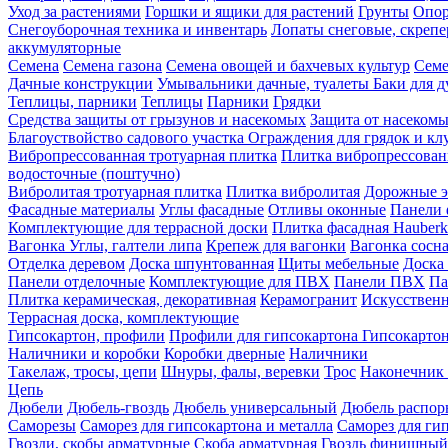
Уход за растениями
Горшки и ящики для растений
Грунты
Опор
Снегоуборочная техника и инвентарь
Лопаты снеговые, скреп
аккумуляторные
Семена
Семена газона
Семена овощей и бахчевых культур
Семе
Дачные конструкции
Умывальники дачные, туалеты
Баки для 
Теплицы, парники
Теплицы
Парники
Грядки
Средства защиты от грызунов и насекомых
Защита от насеком
Благоуствойство садового участка
Ограждения для грядок и кл
Вибропрессованная тротуарная плитка
Плитка вибропрессован
водосточные (поштучно)
Вибролитая тротуарная плитка
Плитка вибролитая
Дорожные э
Фасадные материалы
Углы фасадные
Отливы оконные
Панели 
Комплектующие для террасной доски
Плитка фасадная Hauberk
Вагонка
Углы, галтели липа
Крепеж для вагонки
Вагонка сосн
Отделка деревом
Доска шпунтованная
Щиты мебельные
Доска 
Панели отделочные
Комплектующие для ПВХ
Панели ПВХ
Па
Плитка керамическая, декоративная
Керамогранит
Искусственн
Террасная доска, комплектующие
Гипсокартон, профили
Профили для гипсокартона
Гипсокарто
Наличники и коробки
Коробки дверные
Наличники
Такелаж, тросы, цепи
Шнуры, фалы, веревки
Трос
Наконечник 
Цепь
Дюбели
Дюбель-гвоздь
Дюбель универсальный
Дюбель распо
Саморезы
Саморез для гипсокартона и металла
Саморез для гип
Гвозди, скобы арматурные
Скоба арматурная
Гвоздь финишный