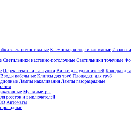
обки электромонтажные
Клемники, колодки клеммные
Изолента
е
Светильники настенно-потолочные
Светильники точечные
Фо
е
Переключатели, заглушки
Вилки для удлинителей
Колодки для
Вводы кабельные
Клипсы для труб
Площадки для труб
одиодные
Лампы накаливания
Лампы газоразрядные
тания
дикаторные
Мультиметры
ля розеток и выключателей
УЗО
Автоматы
спроводные