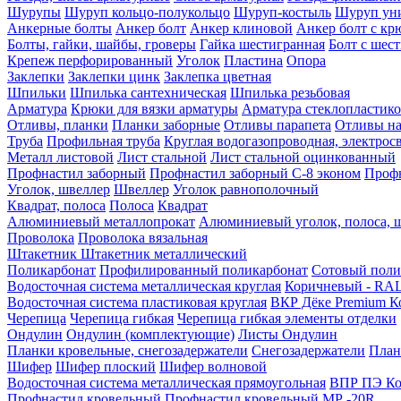
Шурупы
Шуруп кольцо-полукольцо
Шуруп-костыль
Шуруп ун
Анкерные болты
Анкер болт
Анкер клиновой
Анкер болт с кр
Болты, гайки, шайбы, гроверы
Гайка шестигранная
Болт c шес
Крепеж перфорированный
Уголок
Пластина
Опора
Заклепки
Заклепки цинк
Заклепка цветная
Шпильки
Шпилька сантехническая
Шпилька резьбовая
Арматура
Крюки для вязки арматуры
Арматура стеклопластико
Отливы, планки
Планки заборные
Отливы парапета
Отливы на
Труба
Профильная труба
Круглая водогазопроводная, электрос
Металл листовой
Лист стальной
Лист стальной оцинкованный
Профнастил заборный
Профнастил заборный С-8 эконом
Профн
Уголок, швеллер
Швеллер
Уголок равнополочный
Квадрат, полоса
Полоса
Квадрат
Алюминиевый металлопрокат
Алюминиевый уголок, полоса, 
Проволока
Проволока вязальная
Штакетник
Штакетник металлический
Поликарбонат
Профилированный поликарбонат
Сотовый поли
Водосточная система металлическая круглая
Коричневый - RAL
Водосточная система пластиковая круглая
ВКР Дёке Premium К
Черепица
Черепица гибкая
Черепица гибкая элементы отделки
Ондулин
Ондулин (комплектующие)
Листы Ондулин
Планки кровельные, снегозадержатели
Снегозадержатели
План
Шифер
Шифер плоский
Шифер волновой
Водосточная система металлическая прямоугольная
ВПР ПЭ Ко
Профнастил кровельный
Профнастил кровельный МР -20R