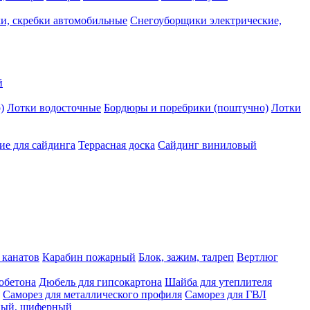
и, скребки автомобильные
Снегоуборщики электрические,
й
)
Лотки водосточные
Бордюры и поребрики (поштучно)
Лотки
е для сайдинга
Террасная доска
Сайдинг виниловый
 канатов
Карабин пожарный
Блок, зажим, талреп
Вертлюг
обетона
Дюбель для гипсокартона
Шайба для утеплителя
Саморез для металлического профиля
Саморез для ГВЛ
ьный, шиферный