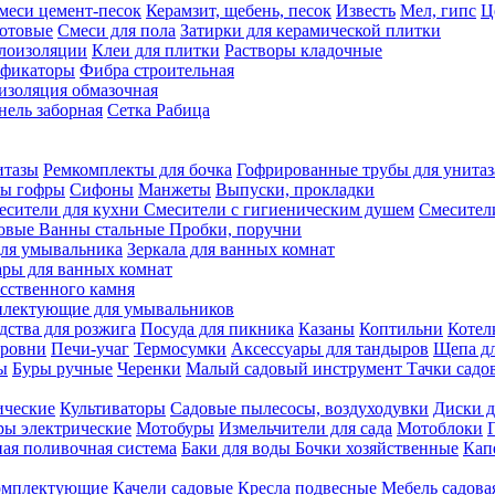
меси цемент-песок
Керамзит, щебень, песок
Известь
Мел, гипс
Ц
отовые
Смеси для пола
Затирки для керамической плитки
плоизоляции
Клеи для плитки
Растворы кладочные
ификаторы
Фибра строительная
изоляция обмазочная
нель заборная
Сетка Рабица
итазы
Ремкомплекты для бочка
Гофрированные трубы для унитаз
бы гофры
Сифоны
Манжеты
Выпуски, прокладки
есители для кухни
Смесители с гигиеническим душем
Смесител
ловые
Ванны стальные
Пробки, поручни
ля умывальника
Зеркала для ванных комнат
ары для ванных комнат
сственного камня
лектующие для умывальников
едства для розжига
Посуда для пикника
Казаны
Коптильни
Котел
ровни
Печи-учаг
Термосумки
Аксессуары для тандыров
Щепа дл
ы
Буры ручные
Черенки
Малый садовый инструмент
Тачки садо
ические
Культиваторы
Садовые пылесосы, воздуходувки
Диски д
ы электрические
Мотобуры
Измельчители для сада
Мотоблоки
ая поливочная система
Баки для воды
Бочки хозяйственные
Кап
комплектующие
Качели садовые
Кресла подвесные
Мебель садова