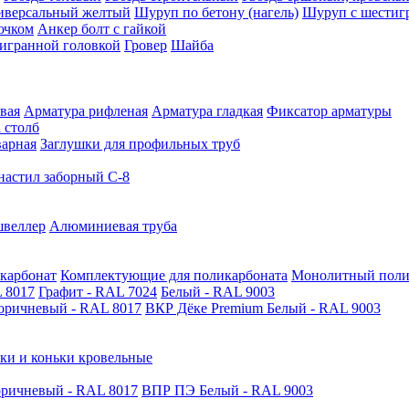
иверсальный желтый
Шуруп по бетону (нагель)
Шуруп с шестиг
ючком
Анкер болт с гайкой
тигранной головкой
Гровер
Шайба
вая
Арматура рифленая
Арматура гладкая
Фиксатор арматуры
 столб
варная
Заглушки для профильных труб
астил заборный С-8
швеллер
Алюминиевая труба
карбонат
Комплектующие для поликарбоната
Монолитный поли
 8017
Графит - RAL 7024
Белый - RAL 9003
оричневый - RAL 8017
ВКР Дёке Premium Белый - RAL 9003
ки и коньки кровельные
ричневый - RAL 8017
ВПР ПЭ Белый - RAL 9003