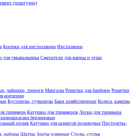
емент (поштучно)
а
Кнопки для инсталляции
Инсталяции
и для умывальника
Смесители для ванны и душа
ки, чайники, треноги
Мангалы
Решетки для барбекю
Решетки
я копчения
вые
Кусторезы, сучкорезы
Баки хозяйственные
Колеса, камеры
ля триммера
Катушки для триммеров
Лески для триммера
Газонокосилки бензиновые
ельный полив
Катушки для шлангов поливочых
Пистолеты-
я, наборы
Шатры
Зонты пляжные
Столы, стулья