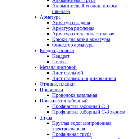
Алюминиевая труба
Алюминиевый уголок, полоса,
швеллер
Арматура
Арматура гладкая
Арматура рифленая
Арматура стеклопластиковая
Крюки для вязки арматуры
Фиксатор арматуры
Квадрат, полоса
Квадрат
Полоса
Металл листовой
Лист стальной
Лист стальной оцинкованный
Отливы, планки
Проволока
Проволока вязальная
Профнастил заборный
Профнастил заборный С-8
Профнастил заборный С-8 эконом
Труба
Круглая водогазопроводная,
электросварная
Профильная труба