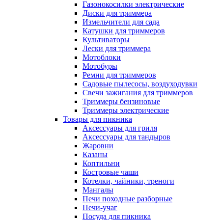
Газонокосилки электрические
Диски для триммера
Измельчители для сада
Катушки для триммеров
Культиваторы
Лески для триммера
Мотоблоки
Мотобуры
Ремни для триммеров
Садовые пылесосы, воздуходувки
Свечи зажигания для триммеров
Триммеры бензиновые
Триммеры электрические
Товары для пикника
Аксессуары для гриля
Аксессуары для тандыров
Жаровни
Казаны
Коптильни
Костровые чаши
Котелки, чайники, треноги
Мангалы
Печи походные разборные
Печи-учаг
Посуда для пикника