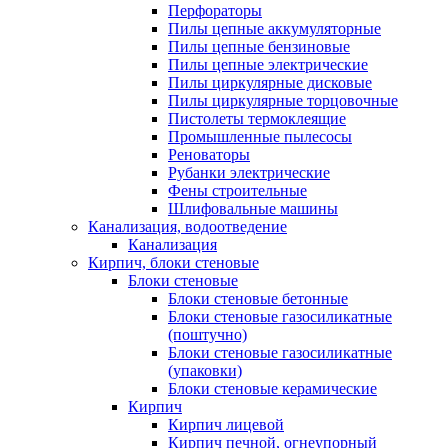
Перфораторы
Пилы цепные аккумуляторные
Пилы цепные бензиновые
Пилы цепные электрические
Пилы циркулярные дисковые
Пилы циркулярные торцовочные
Пистолеты термоклеящие
Промышленные пылесосы
Реноваторы
Рубанки электрические
Фены строительные
Шлифовальные машины
Канализация, водоотведение
Канализация
Кирпич, блоки стеновые
Блоки стеновые
Блоки стеновые бетонные
Блоки стеновые газосиликатные
(поштучно)
Блоки стеновые газосиликатные
(упаковки)
Блоки стеновые керамические
Кирпич
Кирпич лицевой
Кирпич печной, огнеупорный