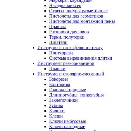
Маркеры, карандаши
Насадка-миксер
Отвесы, шнуры разметочные
Пистолеты для герметиков
Пистолеты для монтажной пены
Правила
Расшивки для швов
Терки, полутерки
Шпатели
Инструмент по кафелю и стеклу
Плиткорезы
Система выравнивания плитки
Инструмент резьбонарезной
Плашки
Инструмент столярно-слесарный
Бокорезы
Болторезы
Головки торцевые
Длинногубцы, тонкогубцы
Заклепочники
Зубила
Киянки
Клещи
Ключи имбусовые
Ключи разводные