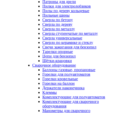
Патроны для дрели
Пилки для электролобзиков
Пилы по дереву кольцевые
Пильные шины
Сверла по бетону
Сверла по дереву
Сверла по металлу
Сверла ступенчатые по металлу
Сверла универсальные
Сверло по керамике и стеклу
Свечи зажигания для бензопил
Тарелки опорные
Цепи для бензопил
Щётки-крацовки
Сварочное оборудование
Баллоны газовые, пропановые
Горелки для полуавтоматов
Горелки кровельные
Горелки на баллон
Держатели наконечника
Клеммы
Комплектующие для полуавтоматов
Комплектующие для сварочного
оборудования
Манометры для сварочного