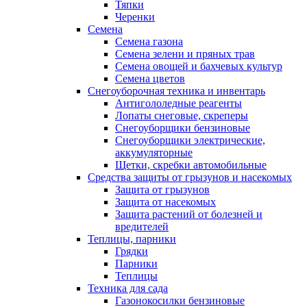
Тяпки
Черенки
Семена
Семена газона
Семена зелени и пряных трав
Семена овощей и бахчевых культур
Семена цветов
Снегоуборочная техника и инвентарь
Антигололедные реагенты
Лопаты снеговые, скреперы
Снегоуборщики бензиновые
Снегоуборщики электрические,
аккумуляторные
Щетки, скребки автомобильные
Средства защиты от грызунов и насекомых
Защита от грызунов
Защита от насекомых
Защита растений от болезней и
вредителей
Теплицы, парники
Грядки
Парники
Теплицы
Техника для сада
Газонокосилки бензиновые