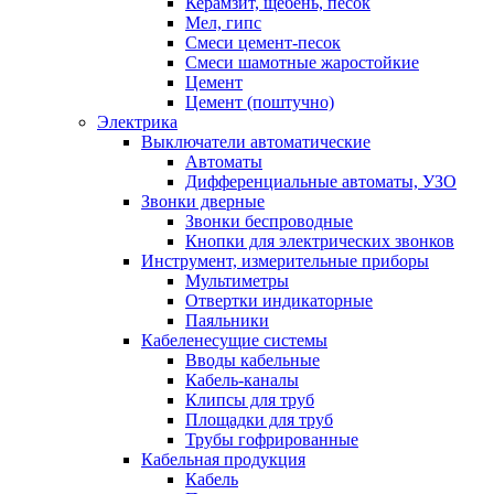
Керамзит, щебень, песок
Мел, гипс
Смеси цемент-песок
Смеси шамотные жаростойкие
Цемент
Цемент (поштучно)
Электрика
Выключатели автоматические
Автоматы
Дифференциальные автоматы, УЗО
Звонки дверные
Звонки беспроводные
Кнопки для электрических звонков
Инструмент, измерительные приборы
Мультиметры
Отвертки индикаторные
Паяльники
Кабеленесущие системы
Вводы кабельные
Кабель-каналы
Клипсы для труб
Площадки для труб
Трубы гофрированные
Кабельная продукция
Кабель