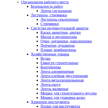
Организация рабочего места
Безопасность работ
Ленты сигнальные
Лестницы, стремянки
Лестницы секционные
Стремянки
Средства индивидуальной защиты
Каски защитные, щитки
Маски и респираторы
Очки, наушники, наколенники
Перчатки, рукавицы
Плащи, комбинезоны
Хозяйственные товары
Ведра
Емкости строительные
Контейнеры
Лента алюминиевая
Лента клейкая двусторонняя
Лента металлизированная
Лента-скотч
Ленты малярные
Мешки для строительного мусора
Мешки для упаковки колес
Хранение инструмента
Полки для инструмента