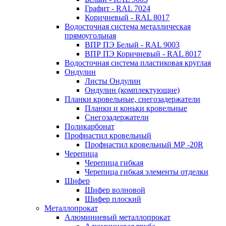
Графит - RAL 7024
Коричневый - RAL 8017
Водосточная система металлическая
прямоугольная
ВПР ПЭ Белый - RAL 9003
ВПР ПЭ Коричневый - RAL 8017
Водосточная система пластиковая круглая
Ондулин
Листы Ондулин
Ондулин (комплектующие)
Планки кровельные, снегозадержатели
Планки и коньки кровельные
Снегозадержатели
Поликарбонат
Профнастил кровельный
Профнастил кровельный МР -20R
Черепица
Черепица гибкая
Черепица гибкая элементы отделки
Шифер
Шифер волновой
Шифер плоский
Металлопрокат
Алюминиевый металлопрокат