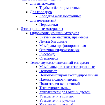
Для дымоходов
Трубы асбестоцементные
Для колодцев
Колодцы железобетонные
Для перекрытий
Перемычки
Изоляционные материалы
Гидроизоляционный материал
Битумные мастики, праймеры
Ленты битумные
Мембрана профилированная
Отсечная гидроизоляция
Рубероид
Стеклоизол
Тепло-звукоизоляционный материал
Мембраны, пленки изоляционные
Пенопласт
Пенополистирол экструдированный
Пленка полиэтиленовая
Полиэтилен вспененный
Тент строительный
Уплотнители для окон и дверей
Утеплители в плитах
Утеплители в рулонах
Утеплители для труб