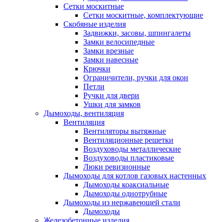
Сетки москитные
Сетки москитные, комплектующие
Скобяные изделия
Задвижки, засовы, шпингалеты
Замки велосипедные
Замки врезные
Замки навесные
Крючки
Ограничители, ручки для окон
Петли
Ручки для двери
Ушки для замков
Дымоходы, вентиляция
Вентиляция
Вентиляторы вытяжные
Вентиляционные решетки
Воздуховоды металлические
Воздуховоды пластиковые
Люки ревизионные
Дымоходы для котлов газовых настенных
Дымоходы коаксиальные
Дымоходы однотрубные
Дымоходы из нержавеющей стали
Дымоходы
Железобетонные изделия