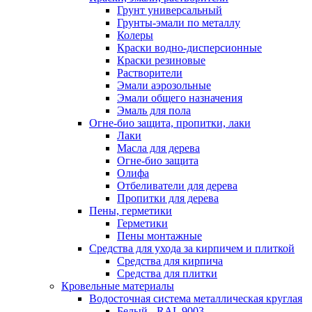
Грунт универсальный
Грунты-эмали по металлу
Колеры
Краски водно-дисперсионные
Краски резиновые
Растворители
Эмали аэрозольные
Эмали общего назначения
Эмаль для пола
Огне-био защита, пропитки, лаки
Лаки
Масла для дерева
Огне-био защита
Олифа
Отбеливатели для дерева
Пропитки для дерева
Пены, герметики
Герметики
Пены монтажные
Средства для ухода за кирпичем и плиткой
Средства для кирпича
Средства для плитки
Кровельные материалы
Водосточная система металлическая круглая
Белый - RAL 9003