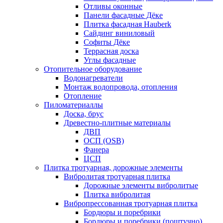
Отливы оконные
Панели фасадные Дёке
Плитка фасадная Hauberk
Сайдинг виниловый
Софиты Дёке
Террасная доска
Углы фасадные
Отопительное оборудование
Водонагреватели
Монтаж водопровода, отопления
Отопление
Пиломатериаллы
Доска, брус
Древестно-плитные материалы
ДВП
ОСП (OSB)
Фанера
ЦСП
Плитка тротуарная, дорожные элементы
Вибролитая тротуарная плитка
Дорожные элементы вибролитые
Плитка вибролитая
Вибропрессованная тротуарная плитка
Бордюры и поребрики
Бордюры и поребрики (поштучно)