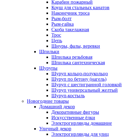
Карабин пожарный
Коуш для стальных канатов
Наконечник троса
Рым-болт
Рым-гайка
Скоба такелажная
Трос
Цепь
Шнуры, фалы, веревки
Шпильки
Шпилька резьбовая
Шпилька сантехническая
Шурупы
Шуруп кольцо-полукольцо
Шуруп по бетону (нагель)
Шуруп с шестигранной головкой
Шуруп универсальный желтый
Шуруп-костыль
Новогодние товары
Домашний декор
Декоративные фигуры
Искусственные ёлки
Электрогирлянды домашние
Уличный декор
Электрогирлянды для улиц