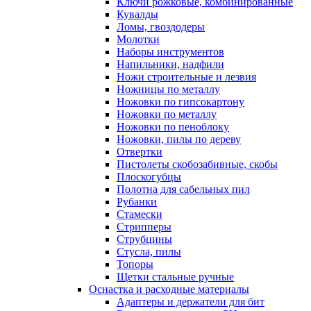
Ключи рожковые, комбинированные
Кувалды
Ломы, гвоздодеры
Молотки
Наборы инструментов
Напильники, надфили
Ножи строительные и лезвия
Ножницы по металлу
Ножовки по гипсокартону
Ножовки по металлу
Ножовки по пеноблоку
Ножовки, пилы по дереву
Отвертки
Пистолеты скобозабивные, скобы
Плоскогубцы
Полотна для сабельных пил
Рубанки
Стамески
Стрипперы
Струбцины
Стусла, пилы
Топоры
Щетки стальные ручные
Оснастка и расходные материалы
Адаптеры и держатели для бит