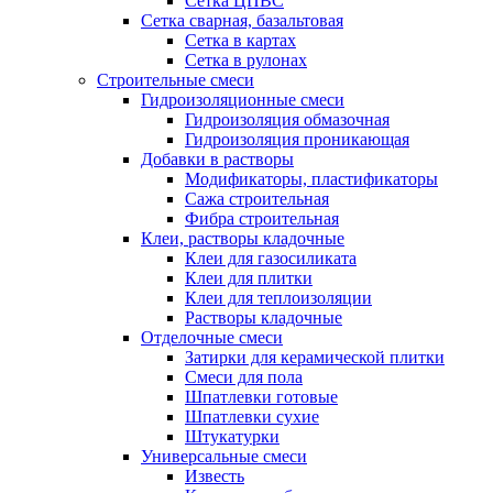
Сетка ЦПВС
Сетка сварная, базальтовая
Сетка в картах
Сетка в рулонах
Строительные смеси
Гидроизоляционные смеси
Гидроизоляция обмазочная
Гидроизоляция проникающая
Добавки в растворы
Модификаторы, пластификаторы
Сажа строительная
Фибра строительная
Клеи, растворы кладочные
Клеи для газосиликата
Клеи для плитки
Клеи для теплоизоляции
Растворы кладочные
Отделочные смеси
Затирки для керамической плитки
Смеси для пола
Шпатлевки готовые
Шпатлевки сухие
Штукатурки
Универсальные смеси
Известь