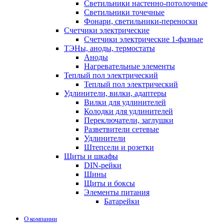
Светильники настенно-потолочные
Светильники точечные
Фонари, светильники-переноски
Счетчики электрические
Счетчики электрические 1-фазные
ТЭНы, аноды, термостаты
Аноды
Нагревательные элементы
Теплый пол электрический
Теплый пол электрический
Удлинители, вилки, адаптеры
Вилки для удлинителей
Колодки для удлинителей
Переключатели, заглушки
Разветвители сетевые
Удлинители
Штепсели и розетки
Щиты и шкафы
DIN-рейки
Шины
Щиты и боксы
Элементы питания
Батарейки
О компании