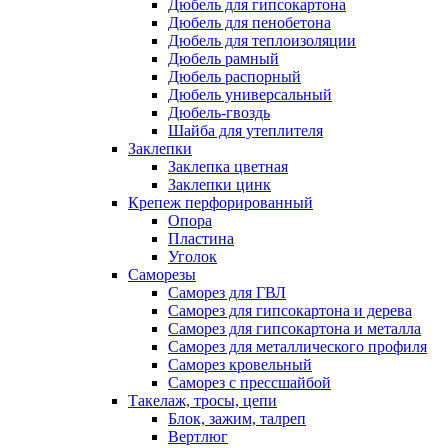
Дюбель для гипсокартона
Дюбель для пенобетона
Дюбель для теплоизоляции
Дюбель рамный
Дюбель распорный
Дюбель универсальный
Дюбель-гвоздь
Шайба для утеплителя
Заклепки
Заклепка цветная
Заклепки цинк
Крепеж перфорированный
Опора
Пластина
Уголок
Саморезы
Саморез для ГВЛ
Саморез для гипсокартона и дерева
Саморез для гипсокартона и металла
Саморез для металлического профиля
Саморез кровельный
Саморез с прессшайбой
Такелаж, тросы, цепи
Блок, зажим, талреп
Вертлюг