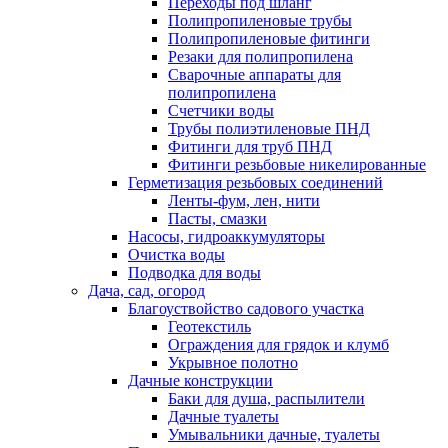
Переходы под шланг
Полипропиленовые трубы
Полипропиленовые фитинги
Резаки для полипропилена
Сварочные аппараты для
полипропилена
Счетчики воды
Трубы полиэтиленовые ПНД
Фитинги для труб ПНД
Фитинги резьбовые никелированные
Герметизация резьбовых соединений
Ленты-фум, лен, нити
Пасты, смазки
Насосы, гидроаккумуляторы
Очистка воды
Подводка для воды
Дача, сад, огород
Благоуствойство садового участка
Геотекстиль
Ограждения для грядок и клумб
Укрывное полотно
Дачные конструкции
Баки для душа, распылители
Дачные туалеты
Умывальники дачные, туалеты