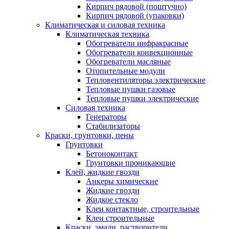
Кирпич рядовой (поштучно)
Кирпич рядовой (упаковки)
Климатическая и силовая техника
Климатическая техника
Обогреватели инфракрасные
Обогреватели конвекционные
Обогреватели масляные
Отопительные модули
Тепловентиляторы электрические
Тепловые пушки газовые
Тепловые пушки электрические
Силовая техника
Генераторы
Стабилизаторы
Краски, грунтовки, пены
Грунтовки
Бетоноконтакт
Грунтовки проникающие
Клей, жидкие гвозди
Анкеры химические
Жидкие гвозди
Жидкое стекло
Клеи контактные, строительные
Клеи строительные
Краски, эмали, растворители