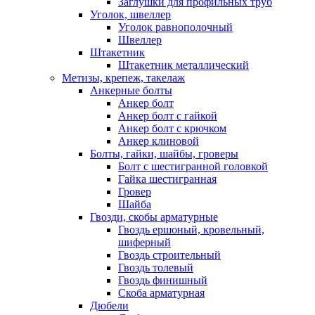
Заглушки для профильных труб
Уголок, швеллер
Уголок равнополочный
Швеллер
Штакетник
Штакетник металлический
Метизы, крепеж, такелаж
Анкерные болты
Анкер болт
Анкер болт с гайкой
Анкер болт с крючком
Анкер клиновой
Болты, гайки, шайбы, гроверы
Болт c шестигранной головкой
Гайка шестигранная
Гровер
Шайба
Гвозди, скобы арматурные
Гвоздь ершоный, кровельный,
шиферный
Гвоздь строительный
Гвоздь толевый
Гвоздь финишный
Скоба арматурная
Дюбели