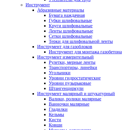
Инструмент
Абразивные материалы
Бумага наждачная
Губки шлифовальные
Круги шлифовальные
Ленты шлифовальные
Сетки шлифовальные
Терки для шлифовальной ленты
Инструмент для газоблоков
Инструмент для монтажа газобетона
Инструмент измерительный
Рулетки, мерные ленты
Транспортиры, линейки
Угольники
Уровни гидростатические
Уровни пузырьковые
Штангенциркули
Инструмент малярный и штукатурный
Валики, ролики малярные
Ванночки малярные
Гладилки
Кельмы
Кисти
Ковши