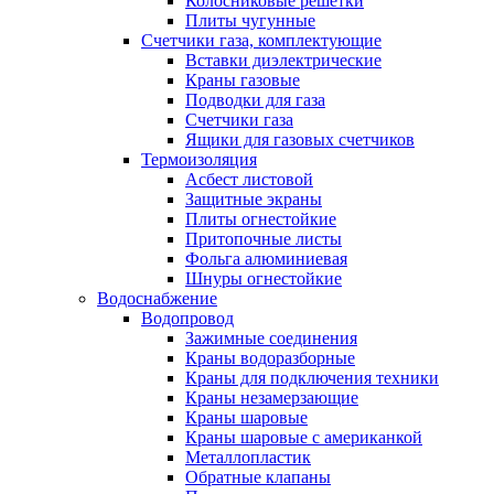
Колосниковые решетки
Плиты чугунные
Счетчики газа, комплектующие
Вставки диэлектрические
Краны газовые
Подводки для газа
Счетчики газа
Ящики для газовых счетчиков
Термоизоляция
Асбест листовой
Защитные экраны
Плиты огнестойкие
Притопочные листы
Фольга алюминиевая
Шнуры огнестойкие
Водоснабжение
Водопровод
Зажимные соединения
Краны водоразборные
Краны для подключения техники
Краны незамерзающие
Краны шаровые
Краны шаровые с американкой
Металлопластик
Обратные клапаны