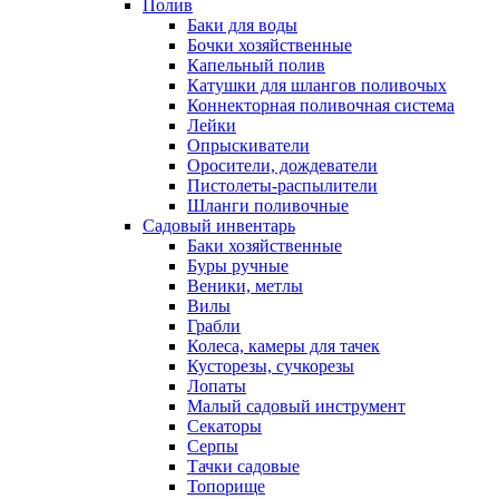
Полив
Баки для воды
Бочки хозяйственные
Капельный полив
Катушки для шлангов поливочых
Коннекторная поливочная система
Лейки
Опрыскиватели
Оросители, дождеватели
Пистолеты-распылители
Шланги поливочные
Садовый инвентарь
Баки хозяйственные
Буры ручные
Веники, метлы
Вилы
Грабли
Колеса, камеры для тачек
Кусторезы, сучкорезы
Лопаты
Малый садовый инструмент
Секаторы
Серпы
Тачки садовые
Топорище