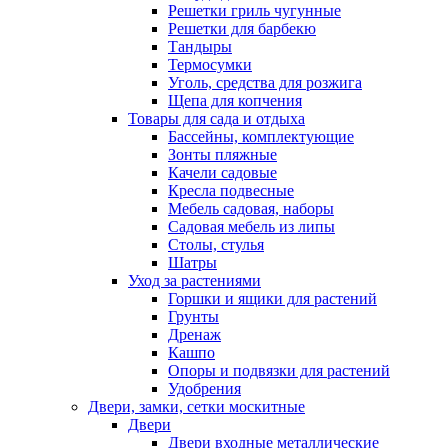
Решетки гриль чугунные
Решетки для барбекю
Тандыры
Термосумки
Уголь, средства для розжига
Щепа для копчения
Товары для сада и отдыха
Бассейны, комплектующие
Зонты пляжные
Качели садовые
Кресла подвесные
Мебель садовая, наборы
Садовая мебель из липы
Столы, стулья
Шатры
Уход за растениями
Горшки и ящики для растений
Грунты
Дренаж
Кашпо
Опоры и подвязки для растений
Удобрения
Двери, замки, сетки москитные
Двери
Двери входные металлические