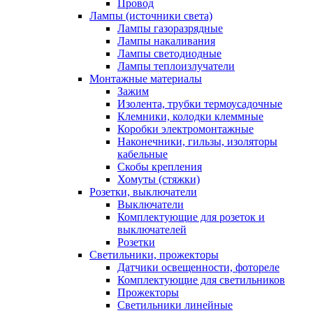
Провод
Лампы (источники света)
Лампы газоразрядные
Лампы накаливания
Лампы светодиодные
Лампы теплоизлучатели
Монтажные материалы
Зажим
Изолента, трубки термоусадочные
Клемники, колодки клеммные
Коробки электромонтажные
Наконечники, гильзы, изоляторы
кабельные
Скобы крепления
Хомуты (стяжки)
Розетки, выключатели
Выключатели
Комплектующие для розеток и
выключателей
Розетки
Светильники, прожекторы
Датчики освещенности, фотореле
Комплектующие для светильников
Прожекторы
Светильники линейные