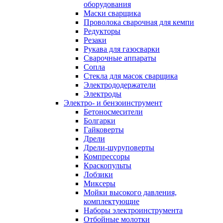
оборудования
Маски сварщика
Проволока сварочная для кемпи
Редукторы
Резаки
Рукава для газосварки
Сварочные аппараты
Сопла
Стекла для масок сварщика
Электрододержатели
Электроды
Электро- и бензоинструмент
Бетоносмесители
Болгарки
Гайковерты
Дрели
Дрели-шуруповерты
Компрессоры
Краскопульты
Лобзики
Миксеры
Мойки высокого давления,
комплектующие
Наборы электроинструмента
Отбойные молотки