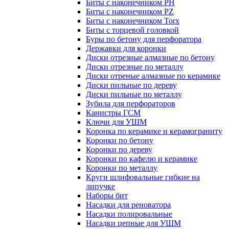
Биты с наконечником PH
Биты с наконечником PZ
Биты с наконечником Torx
Биты с торцевой головкой
Буры по бетону для перфоратора
Державки для коронки
Диски отрезные алмазные по бетону
Диски отрезные по металлу
Диски отреные алмазные по керамике
Диски пильные по дереву
Диски пильные по металлу
Зубила для перфораторов
Канистры ГСМ
Ключи для УШМ
Коронка по керамике и керамограниту
Коронки по бетону
Коронки по дереву
Коронки по кафелю и керамике
Коронки по металлу
Круги шлифовальные гибкие на
липучке
Наборы бит
Насадки для реноватора
Насадки полировальные
Насадки цепные для УШМ