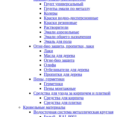
Грунт универсальный
Грунты-эмали по металлу
Колеры
Краски водно-дисперсионные
Краски резиновые
Растворители
Эмали аэрозольные
Эмали общего назначения
Эмаль для пола
Огне-био защита, пропитки, лаки
Лаки
Масла для дерева
Огне-био защита
Олифа
Отбеливатели для дерева
Пропитки для дерева
Пены, герметики
Герметики
Пены монтажные
Средства для ухода за кирпичем и плиткой
Средства для кирпича
Средства для плитки
Кровельные материалы
Водосточная система металлическая круглая
Белый - RAL 9003