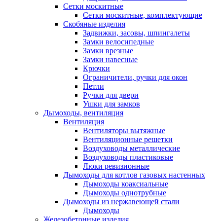
Сетки москитные
Сетки москитные, комплектующие
Скобяные изделия
Задвижки, засовы, шпингалеты
Замки велосипедные
Замки врезные
Замки навесные
Крючки
Ограничители, ручки для окон
Петли
Ручки для двери
Ушки для замков
Дымоходы, вентиляция
Вентиляция
Вентиляторы вытяжные
Вентиляционные решетки
Воздуховоды металлические
Воздуховоды пластиковые
Люки ревизионные
Дымоходы для котлов газовых настенных
Дымоходы коаксиальные
Дымоходы однотрубные
Дымоходы из нержавеющей стали
Дымоходы
Железобетонные изделия