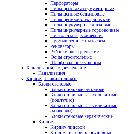
Перфораторы
Пилы цепные аккумуляторные
Пилы цепные бензиновые
Пилы цепные электрические
Пилы циркулярные дисковые
Пилы циркулярные торцовочные
Пистолеты термоклеящие
Промышленные пылесосы
Реноваторы
Рубанки электрические
Фены строительные
Шлифовальные машины
Канализация, водоотведение
Канализация
Кирпич, блоки стеновые
Блоки стеновые
Блоки стеновые бетонные
Блоки стеновые газосиликатные
(поштучно)
Блоки стеновые газосиликатные
(упаковки)
Блоки стеновые керамические
Кирпич
Кирпич лицевой
Кирпич печной, огнеупорный