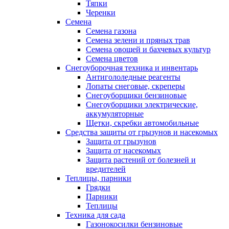
Тяпки
Черенки
Семена
Семена газона
Семена зелени и пряных трав
Семена овощей и бахчевых культур
Семена цветов
Снегоуборочная техника и инвентарь
Антигололедные реагенты
Лопаты снеговые, скреперы
Снегоуборщики бензиновые
Снегоуборщики электрические,
аккумуляторные
Щетки, скребки автомобильные
Средства защиты от грызунов и насекомых
Защита от грызунов
Защита от насекомых
Защита растений от болезней и
вредителей
Теплицы, парники
Грядки
Парники
Теплицы
Техника для сада
Газонокосилки бензиновые