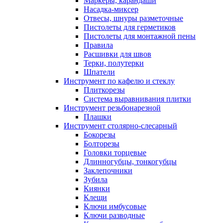
Маркеры, карандаши
Насадка-миксер
Отвесы, шнуры разметочные
Пистолеты для герметиков
Пистолеты для монтажной пены
Правила
Расшивки для швов
Терки, полутерки
Шпатели
Инструмент по кафелю и стеклу
Плиткорезы
Система выравнивания плитки
Инструмент резьбонарезной
Плашки
Инструмент столярно-слесарный
Бокорезы
Болторезы
Головки торцевые
Длинногубцы, тонкогубцы
Заклепочники
Зубила
Киянки
Клещи
Ключи имбусовые
Ключи разводные