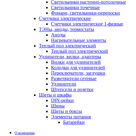
Светильники настенно-потолочные
Светильники точечные
Фонари, светильники-переноски
Счетчики электрические
Счетчики электрические 1-фазные
ТЭНы, аноды, термостаты
Аноды
Нагревательные элементы
Теплый пол электрический
Теплый пол электрический
Удлинители, вилки, адаптеры
Вилки для удлинителей
Колодки для удлинителей
Переключатели, заглушки
Разветвители сетевые
Удлинители
Штепсели и розетки
Щиты и шкафы
DIN-рейки
Шины
Щиты и боксы
Элементы питания
Батарейки
О компании