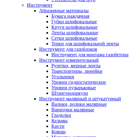
Инструмент
Абразивные материалы
Бумага наждачная
Губки шлифовальные
Круги шлифовальные
Ленты шлифовальные
Сетки шлифовальные
Терки для шлифовальной ленты
Инструмент для газоблоков
Инструмент для монтажа газобетона
Инструмент измерительный
Рулетки, мерные ленты
Транспортиры, линейки
Угольники
Уровни гидростатические
Уровни пузырьковые
Штангенциркули
Инструмент малярный и штукатурный
Валики, ролики малярные
Ванночки малярные
Гладилки
Кельмы
Кисти
Ковши