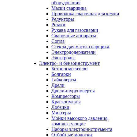
оборудования
Маски сварщика
Проволока сварочная для кемпи
Редукторы
Резаки
Рукава для газосварки
Сварочные аппараты
Сопла
Стекла для масок сварщика
Электрододержатели
Электроды
Электро- и бензоинструмент
Бетоносмесители
Болгарки
Гайковерты
Дрели
Дрели-шуруповерты
Компрессоры
Краскопульты
Лобзики
Миксеры
Мойки высокого давления,
комплектующие
Наборы электроинструмента
Отбойные молотки