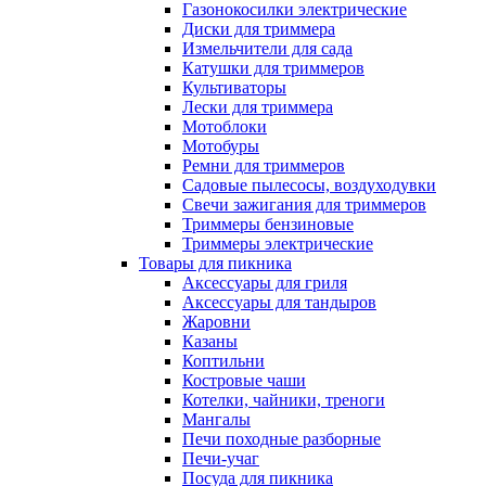
Газонокосилки электрические
Диски для триммера
Измельчители для сада
Катушки для триммеров
Культиваторы
Лески для триммера
Мотоблоки
Мотобуры
Ремни для триммеров
Садовые пылесосы, воздуходувки
Свечи зажигания для триммеров
Триммеры бензиновые
Триммеры электрические
Товары для пикника
Аксессуары для гриля
Аксессуары для тандыров
Жаровни
Казаны
Коптильни
Костровые чаши
Котелки, чайники, треноги
Мангалы
Печи походные разборные
Печи-учаг
Посуда для пикника