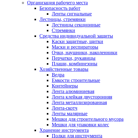
Организация рабочего места
Безопасность работ
Ленты сигнальные
Лестницы, стремянки
Лестницы секционные
Стремянки
Средства индивидуальной защиты
Каски защитные, щитки
Маски и респираторы
Очки, наушники, наколенники
Перчатки, рукавицы
Плащи, комбинезоны
Хозяйственные товары
Ведра
Емкости строительные
Контейнеры
Лента алюминиевая
Лента клейкая двусторонняя
Лента металлизированная
Лента-скотч
Ленты малярные
Мешки для строительного мусора
Мешки для упаковки колес
Хранение инструмента
Полки для инструмента