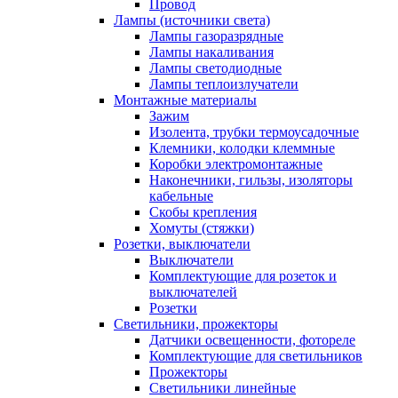
Провод
Лампы (источники света)
Лампы газоразрядные
Лампы накаливания
Лампы светодиодные
Лампы теплоизлучатели
Монтажные материалы
Зажим
Изолента, трубки термоусадочные
Клемники, колодки клеммные
Коробки электромонтажные
Наконечники, гильзы, изоляторы
кабельные
Скобы крепления
Хомуты (стяжки)
Розетки, выключатели
Выключатели
Комплектующие для розеток и
выключателей
Розетки
Светильники, прожекторы
Датчики освещенности, фотореле
Комплектующие для светильников
Прожекторы
Светильники линейные