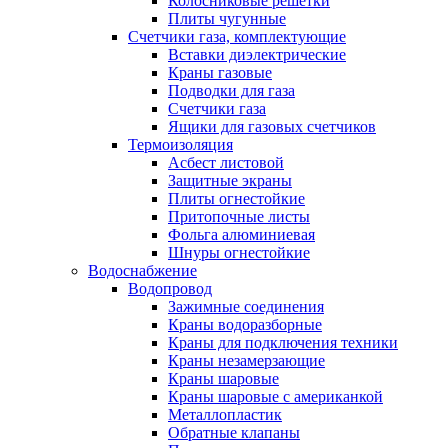
Колосниковые решетки
Плиты чугунные
Счетчики газа, комплектующие
Вставки диэлектрические
Краны газовые
Подводки для газа
Счетчики газа
Ящики для газовых счетчиков
Термоизоляция
Асбест листовой
Защитные экраны
Плиты огнестойкие
Притопочные листы
Фольга алюминиевая
Шнуры огнестойкие
Водоснабжение
Водопровод
Зажимные соединения
Краны водоразборные
Краны для подключения техники
Краны незамерзающие
Краны шаровые
Краны шаровые с американкой
Металлопластик
Обратные клапаны