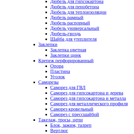
Дюбель для гипсокартона
Дюбель для пенобетона
Дюбель для теплоизоляции
Дюбель рамный
Дюбель распорный
Дюбель универсальный
Дюбель-гвоздь
Шайба для утеплителя
Заклепки
Заклепка цветная
Заклепки цинк
Крепеж перфорированный
Опора
Пластина
Уголок
Саморезы
Саморез для ГВЛ
Саморез для гипсокартона и дерева
Саморез для гипсокартона и металла
Саморез для металлического профиля
Саморез кровельный
Саморез с прессшайбой
Такелаж, тросы, цепи
Блок, зажим, талреп
Вертлюг