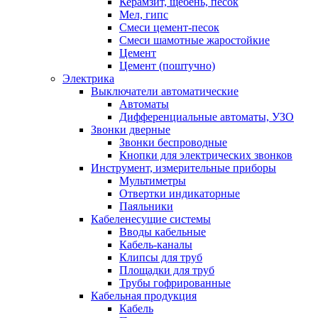
Керамзит, щебень, песок
Мел, гипс
Смеси цемент-песок
Смеси шамотные жаростойкие
Цемент
Цемент (поштучно)
Электрика
Выключатели автоматические
Автоматы
Дифференциальные автоматы, УЗО
Звонки дверные
Звонки беспроводные
Кнопки для электрических звонков
Инструмент, измерительные приборы
Мультиметры
Отвертки индикаторные
Паяльники
Кабеленесущие системы
Вводы кабельные
Кабель-каналы
Клипсы для труб
Площадки для труб
Трубы гофрированные
Кабельная продукция
Кабель