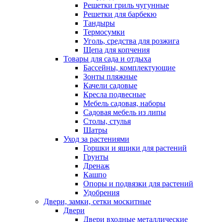
Решетки гриль чугунные
Решетки для барбекю
Тандыры
Термосумки
Уголь, средства для розжига
Щепа для копчения
Товары для сада и отдыха
Бассейны, комплектующие
Зонты пляжные
Качели садовые
Кресла подвесные
Мебель садовая, наборы
Садовая мебель из липы
Столы, стулья
Шатры
Уход за растениями
Горшки и ящики для растений
Грунты
Дренаж
Кашпо
Опоры и подвязки для растений
Удобрения
Двери, замки, сетки москитные
Двери
Двери входные металлические