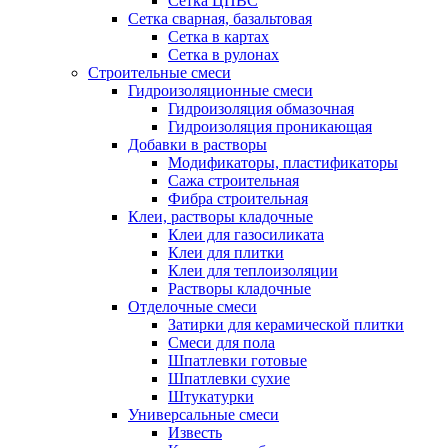
Сетка ЦПВС
Сетка сварная, базальтовая
Сетка в картах
Сетка в рулонах
Строительные смеси
Гидроизоляционные смеси
Гидроизоляция обмазочная
Гидроизоляция проникающая
Добавки в растворы
Модификаторы, пластификаторы
Сажа строительная
Фибра строительная
Клеи, растворы кладочные
Клеи для газосиликата
Клеи для плитки
Клеи для теплоизоляции
Растворы кладочные
Отделочные смеси
Затирки для керамической плитки
Смеси для пола
Шпатлевки готовые
Шпатлевки сухие
Штукатурки
Универсальные смеси
Известь