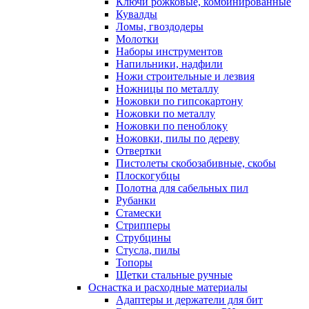
Ключи рожковые, комбинированные
Кувалды
Ломы, гвоздодеры
Молотки
Наборы инструментов
Напильники, надфили
Ножи строительные и лезвия
Ножницы по металлу
Ножовки по гипсокартону
Ножовки по металлу
Ножовки по пеноблоку
Ножовки, пилы по дереву
Отвертки
Пистолеты скобозабивные, скобы
Плоскогубцы
Полотна для сабельных пил
Рубанки
Стамески
Стрипперы
Струбцины
Стусла, пилы
Топоры
Щетки стальные ручные
Оснастка и расходные материалы
Адаптеры и держатели для бит