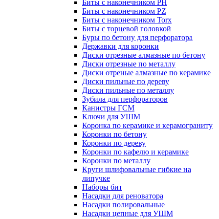
Биты с наконечником PH
Биты с наконечником PZ
Биты с наконечником Torx
Биты с торцевой головкой
Буры по бетону для перфоратора
Державки для коронки
Диски отрезные алмазные по бетону
Диски отрезные по металлу
Диски отреные алмазные по керамике
Диски пильные по дереву
Диски пильные по металлу
Зубила для перфораторов
Канистры ГСМ
Ключи для УШМ
Коронка по керамике и керамограниту
Коронки по бетону
Коронки по дереву
Коронки по кафелю и керамике
Коронки по металлу
Круги шлифовальные гибкие на
липучке
Наборы бит
Насадки для реноватора
Насадки полировальные
Насадки цепные для УШМ