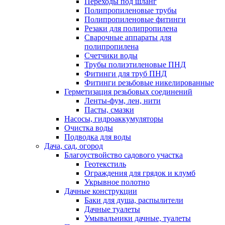
Переходы под шланг
Полипропиленовые трубы
Полипропиленовые фитинги
Резаки для полипропилена
Сварочные аппараты для
полипропилена
Счетчики воды
Трубы полиэтиленовые ПНД
Фитинги для труб ПНД
Фитинги резьбовые никелированные
Герметизация резьбовых соединений
Ленты-фум, лен, нити
Пасты, смазки
Насосы, гидроаккумуляторы
Очистка воды
Подводка для воды
Дача, сад, огород
Благоуствойство садового участка
Геотекстиль
Ограждения для грядок и клумб
Укрывное полотно
Дачные конструкции
Баки для душа, распылители
Дачные туалеты
Умывальники дачные, туалеты