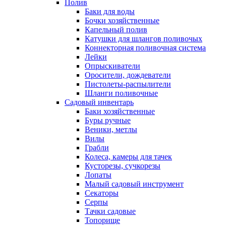
Полив
Баки для воды
Бочки хозяйственные
Капельный полив
Катушки для шлангов поливочых
Коннекторная поливочная система
Лейки
Опрыскиватели
Оросители, дождеватели
Пистолеты-распылители
Шланги поливочные
Садовый инвентарь
Баки хозяйственные
Буры ручные
Веники, метлы
Вилы
Грабли
Колеса, камеры для тачек
Кусторезы, сучкорезы
Лопаты
Малый садовый инструмент
Секаторы
Серпы
Тачки садовые
Топорище