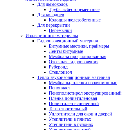
Для дымоходов
Трубы асбестоцементные
Для колодцев
Колодцы железобетонные
Для перекрытий
Перемычки
Изоляционные материалы
Гидроизоляционный материал
Битумные мастики, праймеры
Ленты битумные
Мембрана профилированная
Отсечная гидроизоляция
Рубероид
Стеклоизол
Тепло-звукоизоляционный материал
Мембраны, пленки изоляционные
Пенопласт
Пенополистирол экструдированный
Пленка полиэтиленовая
Полиэтилен вспененный
Тент строительный
Уплотнители для окон и дверей
Утеплители в плитах
Утеплители в рулонах
Утеплители для труб