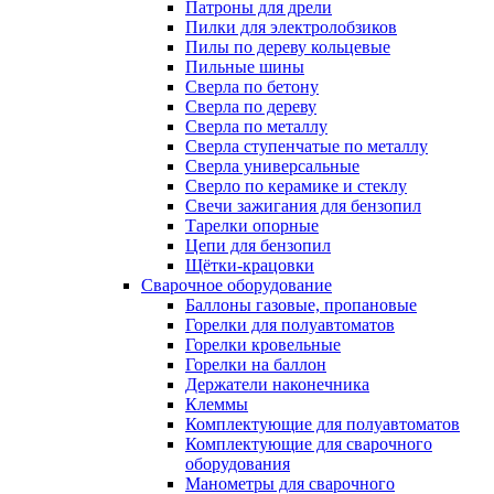
Патроны для дрели
Пилки для электролобзиков
Пилы по дереву кольцевые
Пильные шины
Сверла по бетону
Сверла по дереву
Сверла по металлу
Сверла ступенчатые по металлу
Сверла универсальные
Сверло по керамике и стеклу
Свечи зажигания для бензопил
Тарелки опорные
Цепи для бензопил
Щётки-крацовки
Сварочное оборудование
Баллоны газовые, пропановые
Горелки для полуавтоматов
Горелки кровельные
Горелки на баллон
Держатели наконечника
Клеммы
Комплектующие для полуавтоматов
Комплектующие для сварочного
оборудования
Манометры для сварочного