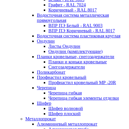
Графит - RAL 7024
Коричневый - RAL 8017
Водосточная система металлическая
прямоугольная
ВПР ПЭ Белый - RAL 9003
ВПР ПЭ Коричневый - RAL 8017
Водосточная система пластиковая круглая
Ондулин
Листы Ондулин
Ондулин (комплектующие)
Планки кровельные, снегозадержатели
Планки и коньки кровельные
Снегозадержатели
Поликарбонат
Профнастил кровельный
Профнастил кровельный МР -20R
Черепица
Черепица гибкая
Черепица гибкая элементы отделки
Шифер
Шифер волновой
Шифер плоский
Металлопрокат
Алюминиевый металлопрокат