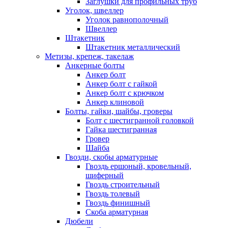
Заглушки для профильных труб
Уголок, швеллер
Уголок равнополочный
Швеллер
Штакетник
Штакетник металлический
Метизы, крепеж, такелаж
Анкерные болты
Анкер болт
Анкер болт с гайкой
Анкер болт с крючком
Анкер клиновой
Болты, гайки, шайбы, гроверы
Болт c шестигранной головкой
Гайка шестигранная
Гровер
Шайба
Гвозди, скобы арматурные
Гвоздь ершоный, кровельный,
шиферный
Гвоздь строительный
Гвоздь толевый
Гвоздь финишный
Скоба арматурная
Дюбели