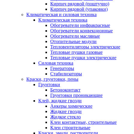
Кирпич рядовой (поштучно)
Кирпич рядовой (упаковки)
Климатическая и силовая техника
Климатическая техника
Обогреватели инфракрасные
Обогреватели конвекционные
Обогреватели масляные
Отопительные модули
Тепловентиляторы электрические
Тепловые пушки газовые
Тепловые пушки электрические
Силовая техника
Генераторы
Стабилизаторы
Краски, грунтовки, пены
Грунтовки
Бетоноконтакт
Грунтовки проникающие
Клей, жидкие гвозди
Анкеры химические
Жидкие гвозди
Жидкое стекло
Клеи контактные, строительные
Клеи строительные
Краски, эмали, растворители