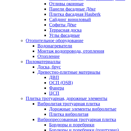
Отливы оконные
Панели фасадные Дёке
Плитка фасадная Hauberk
Сайдинг виниловый
Софиты Дёке
Террасная доска
Углы фасадные
Отопительное оборудование
Водонагреватели
Монтаж водопровода, отопления
Отопление
Пиломатериаллы
Доска, брус
Древестно-плитные материалы
ДВП
ОСП (OSB)
Фанера
ЦСП
Плитка тротуарная, дорожные элементы
Вибролитая тротуарная плитка
Дорожные элементы вибролитые
Плитка вибролитая
Вибропрессованная тротуарная плитка
Бордюры и поребрики
Бордюры и поребрики (поштучно)