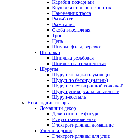
Карабин пожарный
Коуш для стальных канатов
Наконечник троса
Рым-болт
Рым-гайка
Скоба такелажная
Трос
Цепь
Шнуры, фалы, веревки
Шпильки
Шпилька резьбовая
Шпилька сантехническая
Шурупы
Шуруп кольцо-полукольцо
Шуруп по бетону (нагель)
Шуруп с шестигранной головкой
Шуруп универсальный желтый
Шуруп-костыль
Новогодние товары
Домашний декор
Декоративные фигуры
Искусственные ёлки
Электрогирлянды домашние
Уличный декор
Электрогирлянды для улиц