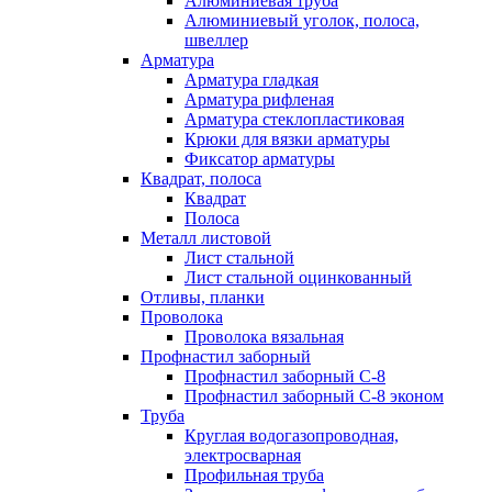
Алюминиевая труба
Алюминиевый уголок, полоса,
швеллер
Арматура
Арматура гладкая
Арматура рифленая
Арматура стеклопластиковая
Крюки для вязки арматуры
Фиксатор арматуры
Квадрат, полоса
Квадрат
Полоса
Металл листовой
Лист стальной
Лист стальной оцинкованный
Отливы, планки
Проволока
Проволока вязальная
Профнастил заборный
Профнастил заборный С-8
Профнастил заборный С-8 эконом
Труба
Круглая водогазопроводная,
электросварная
Профильная труба