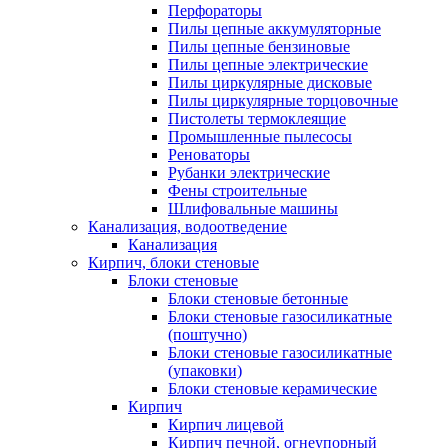
Перфораторы
Пилы цепные аккумуляторные
Пилы цепные бензиновые
Пилы цепные электрические
Пилы циркулярные дисковые
Пилы циркулярные торцовочные
Пистолеты термоклеящие
Промышленные пылесосы
Реноваторы
Рубанки электрические
Фены строительные
Шлифовальные машины
Канализация, водоотведение
Канализация
Кирпич, блоки стеновые
Блоки стеновые
Блоки стеновые бетонные
Блоки стеновые газосиликатные
(поштучно)
Блоки стеновые газосиликатные
(упаковки)
Блоки стеновые керамические
Кирпич
Кирпич лицевой
Кирпич печной, огнеупорный