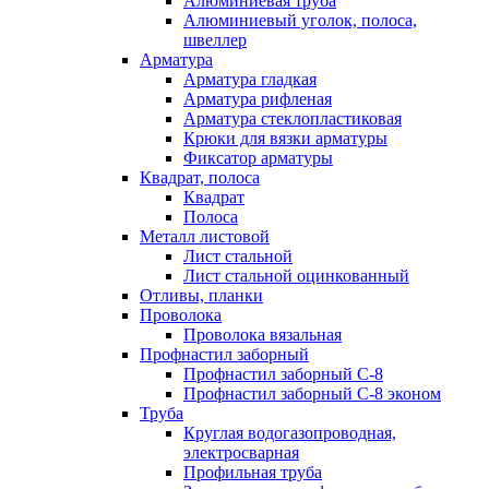
Алюминиевая труба
Алюминиевый уголок, полоса,
швеллер
Арматура
Арматура гладкая
Арматура рифленая
Арматура стеклопластиковая
Крюки для вязки арматуры
Фиксатор арматуры
Квадрат, полоса
Квадрат
Полоса
Металл листовой
Лист стальной
Лист стальной оцинкованный
Отливы, планки
Проволока
Проволока вязальная
Профнастил заборный
Профнастил заборный С-8
Профнастил заборный С-8 эконом
Труба
Круглая водогазопроводная,
электросварная
Профильная труба