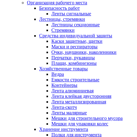
Организация рабочего места
Безопасность работ
Ленты сигнальные
Лестницы, стремянки
Лестницы секционные
Стремянки
Средства индивидуальной защиты
Каски защитные, щитки
Маски и респираторы
Очки, наушники, наколенники
Перчатки, рукавицы
Плащи, комбинезоны
Хозяйственные товары
Ведра
Емкости строительные
Контейнеры
Лента алюминиевая
Лента клейкая двусторонняя
Лента металлизированная
Лента-скотч
Ленты малярные
Мешки для строительного мусора
Мешки для упаковки колес
Хранение инструмента
Полки для инструмента