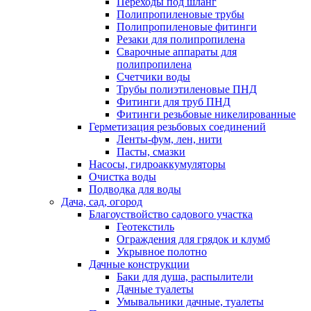
Переходы под шланг
Полипропиленовые трубы
Полипропиленовые фитинги
Резаки для полипропилена
Сварочные аппараты для
полипропилена
Счетчики воды
Трубы полиэтиленовые ПНД
Фитинги для труб ПНД
Фитинги резьбовые никелированные
Герметизация резьбовых соединений
Ленты-фум, лен, нити
Пасты, смазки
Насосы, гидроаккумуляторы
Очистка воды
Подводка для воды
Дача, сад, огород
Благоуствойство садового участка
Геотекстиль
Ограждения для грядок и клумб
Укрывное полотно
Дачные конструкции
Баки для душа, распылители
Дачные туалеты
Умывальники дачные, туалеты