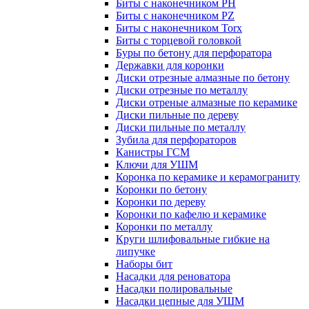
Биты с наконечником PH
Биты с наконечником PZ
Биты с наконечником Torx
Биты с торцевой головкой
Буры по бетону для перфоратора
Державки для коронки
Диски отрезные алмазные по бетону
Диски отрезные по металлу
Диски отреные алмазные по керамике
Диски пильные по дереву
Диски пильные по металлу
Зубила для перфораторов
Канистры ГСМ
Ключи для УШМ
Коронка по керамике и керамограниту
Коронки по бетону
Коронки по дереву
Коронки по кафелю и керамике
Коронки по металлу
Круги шлифовальные гибкие на
липучке
Наборы бит
Насадки для реноватора
Насадки полировальные
Насадки цепные для УШМ