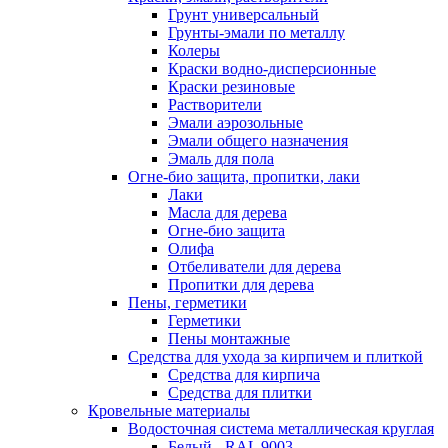
Грунт универсальный
Грунты-эмали по металлу
Колеры
Краски водно-дисперсионные
Краски резиновые
Растворители
Эмали аэрозольные
Эмали общего назначения
Эмаль для пола
Огне-био защита, пропитки, лаки
Лаки
Масла для дерева
Огне-био защита
Олифа
Отбеливатели для дерева
Пропитки для дерева
Пены, герметики
Герметики
Пены монтажные
Средства для ухода за кирпичем и плиткой
Средства для кирпича
Средства для плитки
Кровельные материалы
Водосточная система металлическая круглая
Белый - RAL 9003