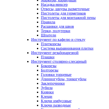
Маркеры, карандаши
Насадка-миксер
Отвесы, шнуры разметочные
Пистолеты для герметиков
Пистолеты для монтажной пены
Правила
Расшивки для швов
Терки, полутерки
Шпатели
Инструмент по кафелю и стеклу
Плиткорезы
Система выравнивания плитки
Инструмент резьбонарезной
Плашки
Инструмент столярно-слесарный
Бокорезы
Болторезы
Головки торцевые
Длинногубцы, тонкогубцы
Заклепочники
Зубила
Киянки
Клещи
Ключи имбусовые
Ключи разводные