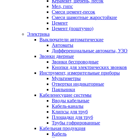
Керамзит, щебень, песок
Мел, гипс
Смеси цемент-песок
Смеси шамотные жаростойкие
Цемент
Цемент (поштучно)
Электрика
Выключатели автоматические
Автоматы
Дифференциальные автоматы, УЗО
Звонки дверные
Звонки беспроводные
Кнопки для электрических звонков
Инструмент, измерительные приборы
Мультиметры
Отвертки индикаторные
Паяльники
Кабеленесущие системы
Вводы кабельные
Кабель-каналы
Клипсы для труб
Площадки для труб
Трубы гофрированные
Кабельная продукция
Кабель