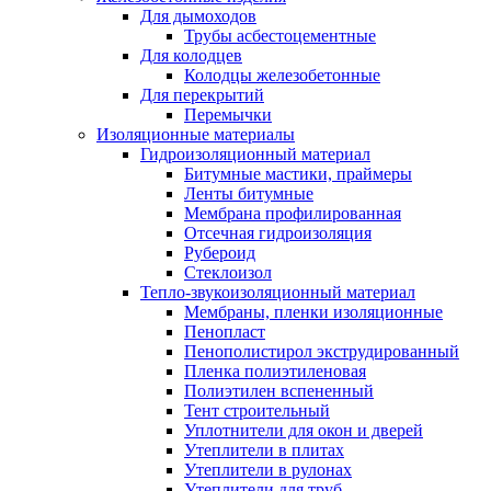
Для дымоходов
Трубы асбестоцементные
Для колодцев
Колодцы железобетонные
Для перекрытий
Перемычки
Изоляционные материалы
Гидроизоляционный материал
Битумные мастики, праймеры
Ленты битумные
Мембрана профилированная
Отсечная гидроизоляция
Рубероид
Стеклоизол
Тепло-звукоизоляционный материал
Мембраны, пленки изоляционные
Пенопласт
Пенополистирол экструдированный
Пленка полиэтиленовая
Полиэтилен вспененный
Тент строительный
Уплотнители для окон и дверей
Утеплители в плитах
Утеплители в рулонах
Утеплители для труб