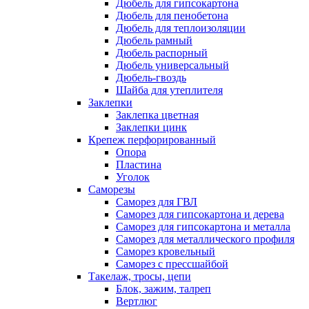
Дюбель для гипсокартона
Дюбель для пенобетона
Дюбель для теплоизоляции
Дюбель рамный
Дюбель распорный
Дюбель универсальный
Дюбель-гвоздь
Шайба для утеплителя
Заклепки
Заклепка цветная
Заклепки цинк
Крепеж перфорированный
Опора
Пластина
Уголок
Саморезы
Саморез для ГВЛ
Саморез для гипсокартона и дерева
Саморез для гипсокартона и металла
Саморез для металлического профиля
Саморез кровельный
Саморез с прессшайбой
Такелаж, тросы, цепи
Блок, зажим, талреп
Вертлюг