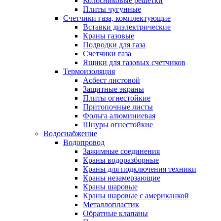
Колосниковые решетки
Плиты чугунные
Счетчики газа, комплектующие
Вставки диэлектрические
Краны газовые
Подводки для газа
Счетчики газа
Ящики для газовых счетчиков
Термоизоляция
Асбест листовой
Защитные экраны
Плиты огнестойкие
Притопочные листы
Фольга алюминиевая
Шнуры огнестойкие
Водоснабжение
Водопровод
Зажимные соединения
Краны водоразборные
Краны для подключения техники
Краны незамерзающие
Краны шаровые
Краны шаровые с американкой
Металлопластик
Обратные клапаны