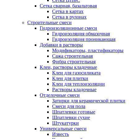
Сетка ЦПВС
Сетка сварная, базальтовая
Сетка в картах
Сетка в рулонах
Строительные смеси
Гидроизоляционные смеси
Гидроизоляция обмазочная
Гидроизоляция проникающая
Добавки в растворы
Модификаторы, пластификаторы
Сажа строительная
Фибра строительная
Клеи, растворы кладочные
Клеи для газосиликата
Клеи для плитки
Клеи для теплоизоляции
Растворы кладочные
Отделочные смеси
Затирки для керамической плитки
Смеси для пола
Шпатлевки готовые
Шпатлевки сухие
Штукатурки
Универсальные смеси
Известь