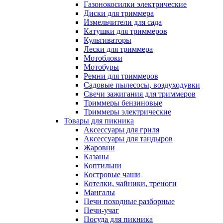
Газонокосилки электрические
Диски для триммера
Измельчители для сада
Катушки для триммеров
Культиваторы
Лески для триммера
Мотоблоки
Мотобуры
Ремни для триммеров
Садовые пылесосы, воздуходувки
Свечи зажигания для триммеров
Триммеры бензиновые
Триммеры электрические
Товары для пикника
Аксессуары для гриля
Аксессуары для тандыров
Жаровни
Казаны
Коптильни
Костровые чаши
Котелки, чайники, треноги
Мангалы
Печи походные разборные
Печи-учаг
Посуда для пикника