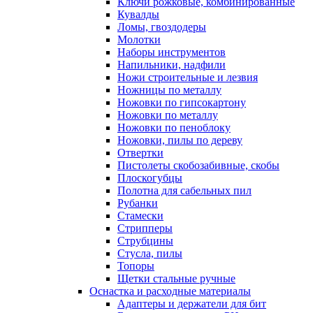
Ключи рожковые, комбинированные
Кувалды
Ломы, гвоздодеры
Молотки
Наборы инструментов
Напильники, надфили
Ножи строительные и лезвия
Ножницы по металлу
Ножовки по гипсокартону
Ножовки по металлу
Ножовки по пеноблоку
Ножовки, пилы по дереву
Отвертки
Пистолеты скобозабивные, скобы
Плоскогубцы
Полотна для сабельных пил
Рубанки
Стамески
Стрипперы
Струбцины
Стусла, пилы
Топоры
Щетки стальные ручные
Оснастка и расходные материалы
Адаптеры и держатели для бит