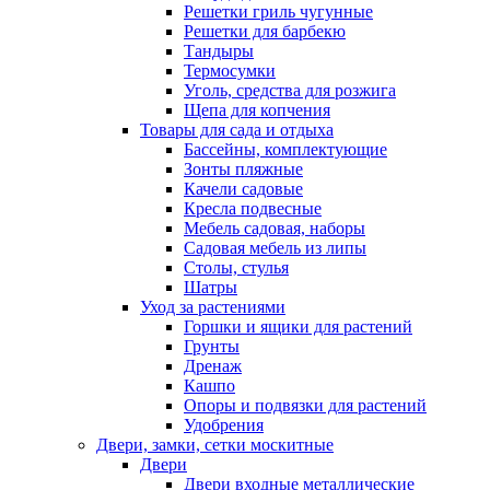
Решетки гриль чугунные
Решетки для барбекю
Тандыры
Термосумки
Уголь, средства для розжига
Щепа для копчения
Товары для сада и отдыха
Бассейны, комплектующие
Зонты пляжные
Качели садовые
Кресла подвесные
Мебель садовая, наборы
Садовая мебель из липы
Столы, стулья
Шатры
Уход за растениями
Горшки и ящики для растений
Грунты
Дренаж
Кашпо
Опоры и подвязки для растений
Удобрения
Двери, замки, сетки москитные
Двери
Двери входные металлические