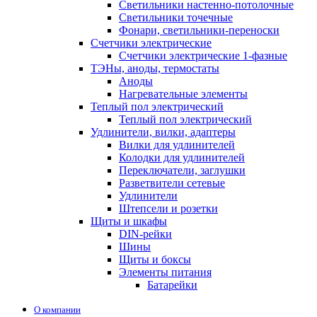
Светильники настенно-потолочные
Светильники точечные
Фонари, светильники-переноски
Счетчики электрические
Счетчики электрические 1-фазные
ТЭНы, аноды, термостаты
Аноды
Нагревательные элементы
Теплый пол электрический
Теплый пол электрический
Удлинители, вилки, адаптеры
Вилки для удлинителей
Колодки для удлинителей
Переключатели, заглушки
Разветвители сетевые
Удлинители
Штепсели и розетки
Щиты и шкафы
DIN-рейки
Шины
Щиты и боксы
Элементы питания
Батарейки
О компании