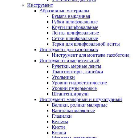
Инструмент
Абразивные материалы
Бумага наждачная
Губки шлифовальные
Круги шлифовальные
Ленты шлифовальные
Сетки шлифовальные
Терки для шлифовальной ленты
Инструмент для газоблоков
Инструмент для монтажа газобетона
Инструмент измерительный
Рулетки, мерные ленты
Транспортиры, линейки
Угольники
Уровни гидростатические
Уровни пузырьковые
Штангенциркули
Инструмент малярный и штукатурный
Валики, ролики малярные
Ванночки малярные
Гладилки
Кельмы
Кисти
Ковши