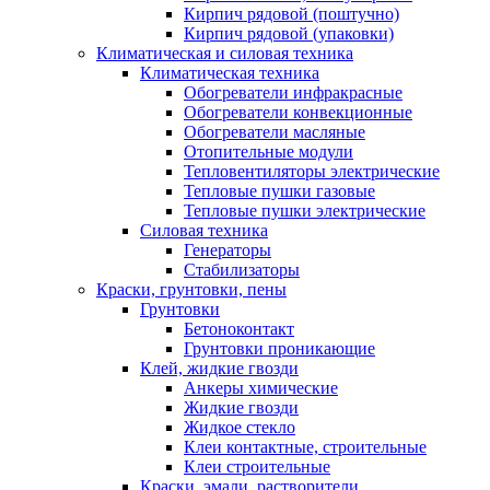
Кирпич рядовой (поштучно)
Кирпич рядовой (упаковки)
Климатическая и силовая техника
Климатическая техника
Обогреватели инфракрасные
Обогреватели конвекционные
Обогреватели масляные
Отопительные модули
Тепловентиляторы электрические
Тепловые пушки газовые
Тепловые пушки электрические
Силовая техника
Генераторы
Стабилизаторы
Краски, грунтовки, пены
Грунтовки
Бетоноконтакт
Грунтовки проникающие
Клей, жидкие гвозди
Анкеры химические
Жидкие гвозди
Жидкое стекло
Клеи контактные, строительные
Клеи строительные
Краски, эмали, растворители