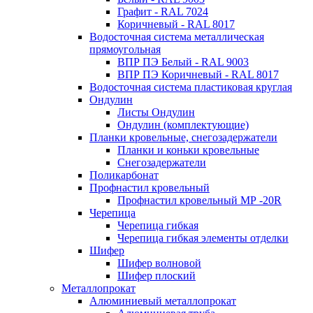
Графит - RAL 7024
Коричневый - RAL 8017
Водосточная система металлическая
прямоугольная
ВПР ПЭ Белый - RAL 9003
ВПР ПЭ Коричневый - RAL 8017
Водосточная система пластиковая круглая
Ондулин
Листы Ондулин
Ондулин (комплектующие)
Планки кровельные, снегозадержатели
Планки и коньки кровельные
Снегозадержатели
Поликарбонат
Профнастил кровельный
Профнастил кровельный МР -20R
Черепица
Черепица гибкая
Черепица гибкая элементы отделки
Шифер
Шифер волновой
Шифер плоский
Металлопрокат
Алюминиевый металлопрокат