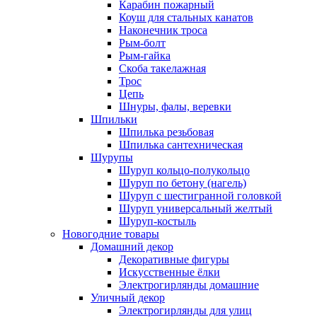
Карабин пожарный
Коуш для стальных канатов
Наконечник троса
Рым-болт
Рым-гайка
Скоба такелажная
Трос
Цепь
Шнуры, фалы, веревки
Шпильки
Шпилька резьбовая
Шпилька сантехническая
Шурупы
Шуруп кольцо-полукольцо
Шуруп по бетону (нагель)
Шуруп с шестигранной головкой
Шуруп универсальный желтый
Шуруп-костыль
Новогодние товары
Домашний декор
Декоративные фигуры
Искусственные ёлки
Электрогирлянды домашние
Уличный декор
Электрогирлянды для улиц