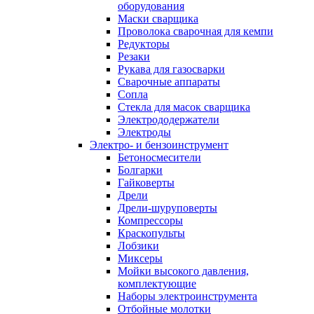
оборудования
Маски сварщика
Проволока сварочная для кемпи
Редукторы
Резаки
Рукава для газосварки
Сварочные аппараты
Сопла
Стекла для масок сварщика
Электрододержатели
Электроды
Электро- и бензоинструмент
Бетоносмесители
Болгарки
Гайковерты
Дрели
Дрели-шуруповерты
Компрессоры
Краскопульты
Лобзики
Миксеры
Мойки высокого давления,
комплектующие
Наборы электроинструмента
Отбойные молотки