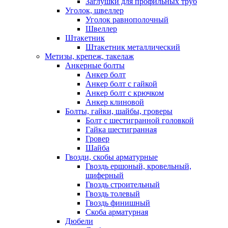
Заглушки для профильных труб
Уголок, швеллер
Уголок равнополочный
Швеллер
Штакетник
Штакетник металлический
Метизы, крепеж, такелаж
Анкерные болты
Анкер болт
Анкер болт с гайкой
Анкер болт с крючком
Анкер клиновой
Болты, гайки, шайбы, гроверы
Болт c шестигранной головкой
Гайка шестигранная
Гровер
Шайба
Гвозди, скобы арматурные
Гвоздь ершоный, кровельный,
шиферный
Гвоздь строительный
Гвоздь толевый
Гвоздь финишный
Скоба арматурная
Дюбели