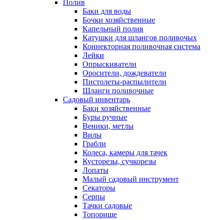
Полив
Баки для воды
Бочки хозяйственные
Капельный полив
Катушки для шлангов поливочых
Коннекторная поливочная система
Лейки
Опрыскиватели
Оросители, дождеватели
Пистолеты-распылители
Шланги поливочные
Садовый инвентарь
Баки хозяйственные
Буры ручные
Веники, метлы
Вилы
Грабли
Колеса, камеры для тачек
Кусторезы, сучкорезы
Лопаты
Малый садовый инструмент
Секаторы
Серпы
Тачки садовые
Топорище