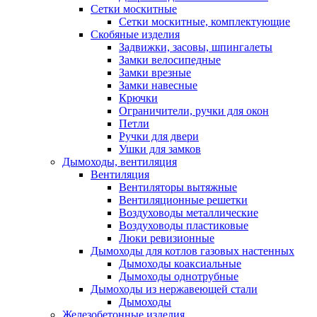
Сетки москитные
Сетки москитные, комплектующие
Скобяные изделия
Задвижки, засовы, шпингалеты
Замки велосипедные
Замки врезные
Замки навесные
Крючки
Ограничители, ручки для окон
Петли
Ручки для двери
Ушки для замков
Дымоходы, вентиляция
Вентиляция
Вентиляторы вытяжные
Вентиляционные решетки
Воздуховоды металлические
Воздуховоды пластиковые
Люки ревизионные
Дымоходы для котлов газовых настенных
Дымоходы коаксиальные
Дымоходы однотрубные
Дымоходы из нержавеющей стали
Дымоходы
Железобетонные изделия