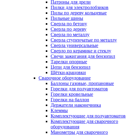
Патроны для дрели
Пилки для электролобзиков
Пилы по дереву кольцевые
Пильные шины
Сверла по бетону
Сверла по дереву
Сверла по металлу
Сверла ступенчатые по металлу
Сверла универсальные
Сверло по керамике и стеклу
Свечи зажигания для бензопил
Тарелки опорные
Цепи для бензопил
Щётки-крацовки
Сварочное оборудование
Баллоны газовые, пропановые
Горелки для полуавтоматов
Горелки кровельные
Горелки на баллон
Держатели наконечника
Клеммы
Комплектующие для полуавтоматов
Комплектующие для сварочного
оборудования
Манометры для сварочного