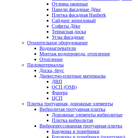
Отливы оконные
Панели фасадные Дёке
Плитка фасадная Hauberk
Сайдинг виниловый
Софиты Дёке
Террасная доска
Углы фасадные
Отопительное оборудование
Водонагреватели
Монтаж водопровода, отопления
Отопление
Пиломатериаллы
Доска, брус
Древестно-плитные материалы
ДВП
ОСП (OSB)
Фанера
ЦСП
Плитка тротуарная, дорожные элементы
Вибролитая тротуарная плитка
Дорожные элементы вибролитые
Плитка вибролитая
Вибропрессованная тротуарная плитка
Бордюры и поребрики
Бордюры и поребрики (поштучно)