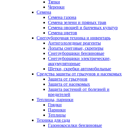
Тяпки
Черенки
Семена
Семена газона
Семена зелени и пряных трав
Семена овощей и бахчевых культур
Семена цветов
Снегоуборочная техника и инвентарь
Антигололедные реагенты
Лопаты снеговые, скреперы
Снегоуборщики бензиновые
Снегоуборщики электрические,
аккумуляторные
Щетки, скребки автомобильные
Средства защиты от грызунов и насекомых
Защита от грызунов
Защита от насекомых
Защита растений от болезней и
вредителей
Теплицы, парники
Грядки
Парники
Теплицы
Техника для сада
Газонокосилки бензиновые