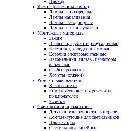
Провод
Лампы (источники света)
Лампы газоразрядные
Лампы накаливания
Лампы светодиодные
Лампы теплоизлучатели
Монтажные материалы
Зажим
Изолента, трубки термоусадочные
Клемники, колодки клеммные
Коробки электромонтажные
Наконечники, гильзы, изоляторы
кабельные
Скобы крепления
Хомуты (стяжки)
Розетки, выключатели
Выключатели
Комплектующие для розеток и
выключателей
Розетки
Светильники, прожекторы
Датчики освещенности, фотореле
Комплектующие для светильников
Прожекторы
Светильники линейные