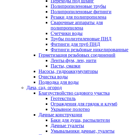
Переходы под шланг
Полипропиленовые трубы
Полипропиленовые фитинги
Резаки для полипропилена
Сварочные аппараты для
полипропилена
Счетчики воды
Трубы полиэтиленовые ПНД
Фитинги для труб ПНД
Фитинги резьбовые никелированные
Герметизация резьбовых соединений
Ленты-фум, лен, нити
Пасты, смазки
Насосы, гидроаккумуляторы
Очистка воды
Подводка для воды
Дача, сад, огород
Благоуствойство садового участка
Геотекстиль
Ограждения для грядок и клумб
Укрывное полотно
Дачные конструкции
Баки для душа, распылители
Дачные туалеты
Умывальники дачные, туалеты