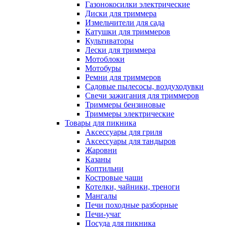
Газонокосилки электрические
Диски для триммера
Измельчители для сада
Катушки для триммеров
Культиваторы
Лески для триммера
Мотоблоки
Мотобуры
Ремни для триммеров
Садовые пылесосы, воздуходувки
Свечи зажигания для триммеров
Триммеры бензиновые
Триммеры электрические
Товары для пикника
Аксессуары для гриля
Аксессуары для тандыров
Жаровни
Казаны
Коптильни
Костровые чаши
Котелки, чайники, треноги
Мангалы
Печи походные разборные
Печи-учаг
Посуда для пикника