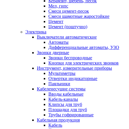
Керамзит, щебень, песок
Мел, гипс
Смеси цемент-песок
Смеси шамотные жаростойкие
Цемент
Цемент (поштучно)
Электрика
Выключатели автоматические
Автоматы
Дифференциальные автоматы, УЗО
Звонки дверные
Звонки беспроводные
Кнопки для электрических звонков
Инструмент, измерительные приборы
Мультиметры
Отвертки индикаторные
Паяльники
Кабеленесущие системы
Вводы кабельные
Кабель-каналы
Клипсы для труб
Площадки для труб
Трубы гофрированные
Кабельная продукция
Кабель