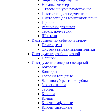
Маркеры, карандаши
Насадка-миксер
Отвесы, шнуры разметочные
Пистолеты для герметиков
Пистолеты для монтажной пены
Правила
Расшивки для швов
Терки, полутерки
Шпатели
Инструмент по кафелю и стеклу
Плиткорезы
Система выравнивания плитки
Инструмент резьбонарезной
Плашки
Инструмент столярно-слесарный
Бокорезы
Болторезы
Головки торцевые
Длинногубцы, тонкогубцы
Заклепочники
Зубила
Киянки
Клещи
Ключи имбусовые
Ключи разводные