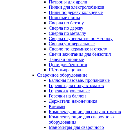
Патроны для дрели
Пилки для электролобзиков
Пилы по дереву кольцевые
Пильные шины
Сверла по бетону
Сверла по дереву
Сверла по металлу
Сверла ступенчатые по металлу
Сверла универсальные
Сверло по керамике и стеклу
Свечи зажигания для бензопил
Тарелки опорные
Цепи для бензопил
Щётки-крацовки
Сварочное оборудование
Баллоны газовые, пропановые
Горелки для полуавтоматов
Горелки кровельные
Горелки на баллон
Держатели наконечника
Клеммы
Комплектующие для полуавтоматов
Комплектующие для сварочного
оборудования
Манометры для сварочного