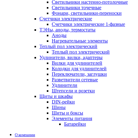
Светильники настенно-потолочные
Светильники точечные
Фонари, светильники-переноски
Счетчики электрические
Счетчики электрические 1-фазные
ТЭНы, аноды, термостаты
Аноды
Нагревательные элементы
Теплый пол электрический
Теплый пол электрический
Удлинители, вилки, адаптеры
Вилки для удлинителей
Колодки для удлинителей
Переключатели, заглушки
Разветвители сетевые
Удлинители
Штепсели и розетки
Щиты и шкафы
DIN-рейки
Шины
Щиты и боксы
Элементы питания
Батарейки
О компании