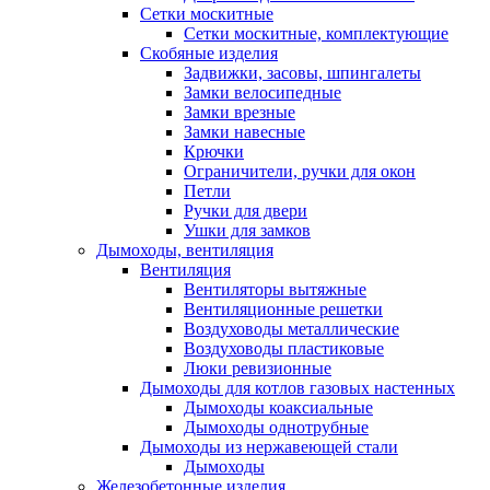
Сетки москитные
Сетки москитные, комплектующие
Скобяные изделия
Задвижки, засовы, шпингалеты
Замки велосипедные
Замки врезные
Замки навесные
Крючки
Ограничители, ручки для окон
Петли
Ручки для двери
Ушки для замков
Дымоходы, вентиляция
Вентиляция
Вентиляторы вытяжные
Вентиляционные решетки
Воздуховоды металлические
Воздуховоды пластиковые
Люки ревизионные
Дымоходы для котлов газовых настенных
Дымоходы коаксиальные
Дымоходы однотрубные
Дымоходы из нержавеющей стали
Дымоходы
Железобетонные изделия