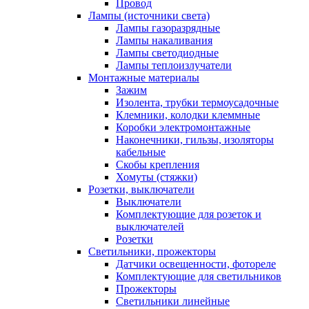
Провод
Лампы (источники света)
Лампы газоразрядные
Лампы накаливания
Лампы светодиодные
Лампы теплоизлучатели
Монтажные материалы
Зажим
Изолента, трубки термоусадочные
Клемники, колодки клеммные
Коробки электромонтажные
Наконечники, гильзы, изоляторы
кабельные
Скобы крепления
Хомуты (стяжки)
Розетки, выключатели
Выключатели
Комплектующие для розеток и
выключателей
Розетки
Светильники, прожекторы
Датчики освещенности, фотореле
Комплектующие для светильников
Прожекторы
Светильники линейные