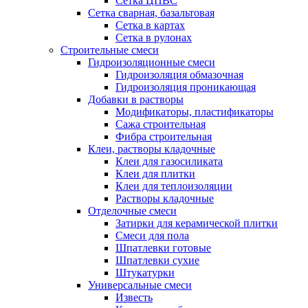
Сетка ЦПВС
Сетка сварная, базальтовая
Сетка в картах
Сетка в рулонах
Строительные смеси
Гидроизоляционные смеси
Гидроизоляция обмазочная
Гидроизоляция проникающая
Добавки в растворы
Модификаторы, пластификаторы
Сажа строительная
Фибра строительная
Клеи, растворы кладочные
Клеи для газосиликата
Клеи для плитки
Клеи для теплоизоляции
Растворы кладочные
Отделочные смеси
Затирки для керамической плитки
Смеси для пола
Шпатлевки готовые
Шпатлевки сухие
Штукатурки
Универсальные смеси
Известь