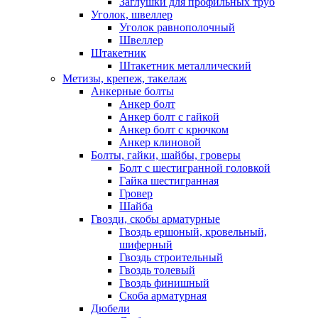
Заглушки для профильных труб
Уголок, швеллер
Уголок равнополочный
Швеллер
Штакетник
Штакетник металлический
Метизы, крепеж, такелаж
Анкерные болты
Анкер болт
Анкер болт с гайкой
Анкер болт с крючком
Анкер клиновой
Болты, гайки, шайбы, гроверы
Болт c шестигранной головкой
Гайка шестигранная
Гровер
Шайба
Гвозди, скобы арматурные
Гвоздь ершоный, кровельный,
шиферный
Гвоздь строительный
Гвоздь толевый
Гвоздь финишный
Скоба арматурная
Дюбели