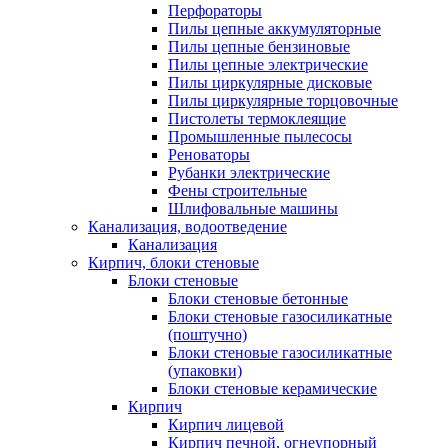
Перфораторы
Пилы цепные аккумуляторные
Пилы цепные бензиновые
Пилы цепные электрические
Пилы циркулярные дисковые
Пилы циркулярные торцовочные
Пистолеты термоклеящие
Промышленные пылесосы
Реноваторы
Рубанки электрические
Фены строительные
Шлифовальные машины
Канализация, водоотведение
Канализация
Кирпич, блоки стеновые
Блоки стеновые
Блоки стеновые бетонные
Блоки стеновые газосиликатные
(поштучно)
Блоки стеновые газосиликатные
(упаковки)
Блоки стеновые керамические
Кирпич
Кирпич лицевой
Кирпич печной, огнеупорный