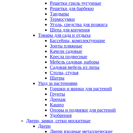
Решетки гриль чугунные
Решетки для барбекю
Тандыры
Термосумки
Уголь, средства для розжига
Щепа для копчения
Товары для сада и отдыха
Бассейны, комплектующие
Зонты пляжные
Качели садовые
Кресла подвесные
Мебель садовая, наборы
Садовая мебель из липы
Столы, стулья
Шатры
Уход за растениями
Горшки и ящики для растений
Грунты
Дренаж
Кашпо
Опоры и подвязки для растений
Удобрения
Двери, замки, сетки москитные
Двери
Двери входные металлические