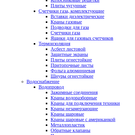
Колосниковые решетки
Плиты чугунные
Счетчики газа, комплектующие
Вставки диэлектрические
Краны газовые
Подводки для газа
Счетчики газа
Ящики для газовых счетчиков
Термоизоляция
Асбест листовой
Защитные экраны
Плиты огнестойкие
Притопочные листы
Фольга алюминиевая
Шнуры огнестойкие
Водоснабжение
Водопровод
Зажимные соединения
Краны водоразборные
Краны для подключения техники
Краны незамерзающие
Краны шаровые
Краны шаровые с американкой
Металлопластик
Обратные клапаны