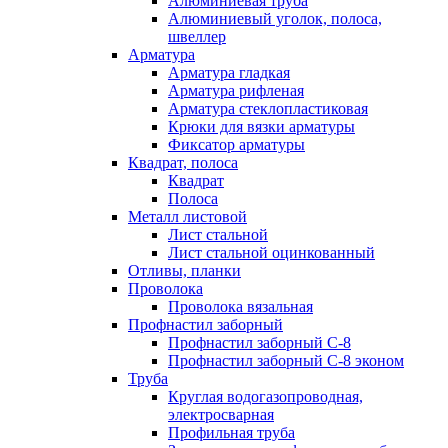
Алюминиевая труба
Алюминиевый уголок, полоса,
швеллер
Арматура
Арматура гладкая
Арматура рифленая
Арматура стеклопластиковая
Крюки для вязки арматуры
Фиксатор арматуры
Квадрат, полоса
Квадрат
Полоса
Металл листовой
Лист стальной
Лист стальной оцинкованный
Отливы, планки
Проволока
Проволока вязальная
Профнастил заборный
Профнастил заборный С-8
Профнастил заборный С-8 эконом
Труба
Круглая водогазопроводная,
электросварная
Профильная труба