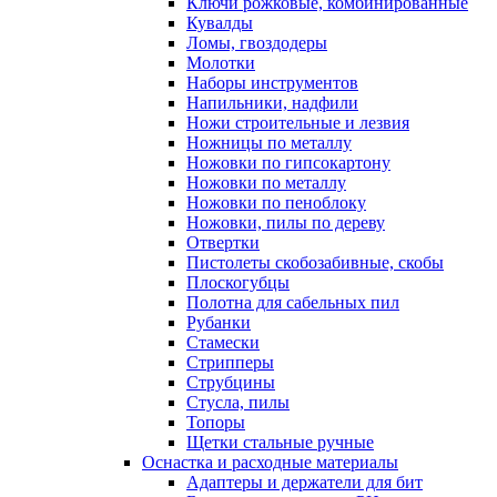
Ключи рожковые, комбинированные
Кувалды
Ломы, гвоздодеры
Молотки
Наборы инструментов
Напильники, надфили
Ножи строительные и лезвия
Ножницы по металлу
Ножовки по гипсокартону
Ножовки по металлу
Ножовки по пеноблоку
Ножовки, пилы по дереву
Отвертки
Пистолеты скобозабивные, скобы
Плоскогубцы
Полотна для сабельных пил
Рубанки
Стамески
Стрипперы
Струбцины
Стусла, пилы
Топоры
Щетки стальные ручные
Оснастка и расходные материалы
Адаптеры и держатели для бит