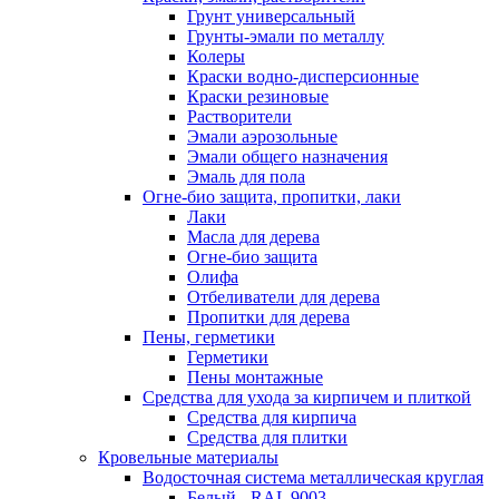
Грунт универсальный
Грунты-эмали по металлу
Колеры
Краски водно-дисперсионные
Краски резиновые
Растворители
Эмали аэрозольные
Эмали общего назначения
Эмаль для пола
Огне-био защита, пропитки, лаки
Лаки
Масла для дерева
Огне-био защита
Олифа
Отбеливатели для дерева
Пропитки для дерева
Пены, герметики
Герметики
Пены монтажные
Средства для ухода за кирпичем и плиткой
Средства для кирпича
Средства для плитки
Кровельные материалы
Водосточная система металлическая круглая
Белый - RAL 9003