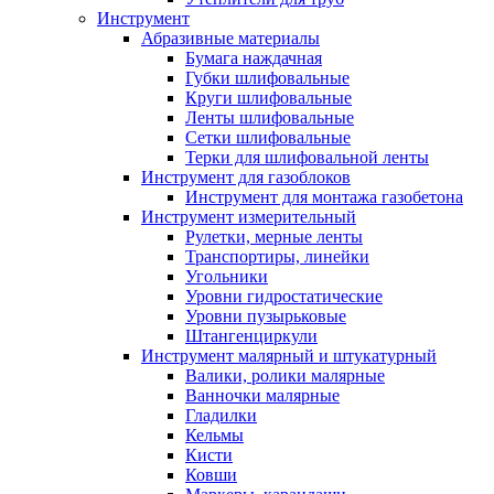
Инструмент
Абразивные материалы
Бумага наждачная
Губки шлифовальные
Круги шлифовальные
Ленты шлифовальные
Сетки шлифовальные
Терки для шлифовальной ленты
Инструмент для газоблоков
Инструмент для монтажа газобетона
Инструмент измерительный
Рулетки, мерные ленты
Транспортиры, линейки
Угольники
Уровни гидростатические
Уровни пузырьковые
Штангенциркули
Инструмент малярный и штукатурный
Валики, ролики малярные
Ванночки малярные
Гладилки
Кельмы
Кисти
Ковши