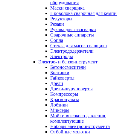
оборудования
Маски сварщика
Проволока сварочная для кемпи
Редукторы
Резаки
Рукава для газосварки
Сварочные аппараты
Сопла
Стекла для масок сварщика
Электрододержатели
Электроды
Электро- и бензоинструмент
Бетоносмесители
Болгарки
Гайковерты
Дрели
Дрели-шуруповерты
Компрессоры
Краскопульты
Лобзики
Миксеры
Мойки высокого давления,
комплектующие
Наборы электроинструмента
Отбойные молотки