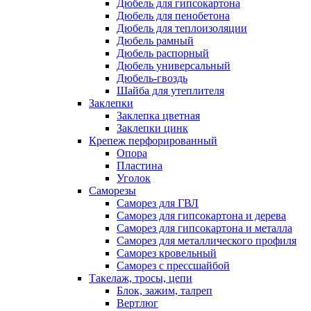
Дюбель для гипсокартона
Дюбель для пенобетона
Дюбель для теплоизоляции
Дюбель рамный
Дюбель распорный
Дюбель универсальный
Дюбель-гвоздь
Шайба для утеплителя
Заклепки
Заклепка цветная
Заклепки цинк
Крепеж перфорированный
Опора
Пластина
Уголок
Саморезы
Саморез для ГВЛ
Саморез для гипсокартона и дерева
Саморез для гипсокартона и металла
Саморез для металлического профиля
Саморез кровельный
Саморез с прессшайбой
Такелаж, тросы, цепи
Блок, зажим, талреп
Вертлюг