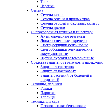
Тяпки
Черенки
Семена
Семена газона
Семена зелени и пряных трав
Семена овощей и бахчевых культур
Семена цветов
Снегоуборочная техника и инвентарь
Антигололедные реагенты
Лопаты снеговые, скреперы
Снегоуборщики бензиновые
Снегоуборщики электрические,
аккумуляторные
Щетки, скребки автомобильные
Средства защиты от грызунов и насекомых
Защита от грызунов
Защита от насекомых
Защита растений от болезней и
вредителей
Теплицы, парники
Грядки
Парники
Теплицы
Техника для сада
Газонокосилки бензиновые