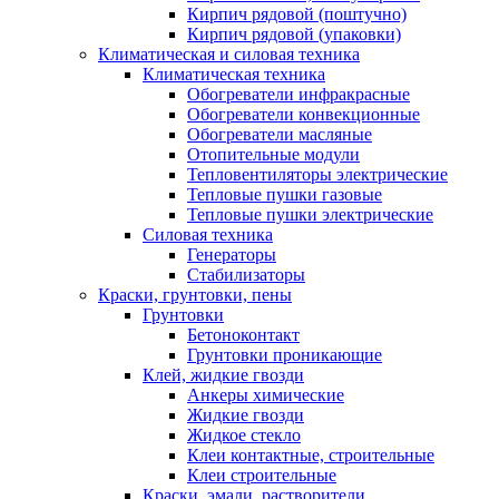
Кирпич рядовой (поштучно)
Кирпич рядовой (упаковки)
Климатическая и силовая техника
Климатическая техника
Обогреватели инфракрасные
Обогреватели конвекционные
Обогреватели масляные
Отопительные модули
Тепловентиляторы электрические
Тепловые пушки газовые
Тепловые пушки электрические
Силовая техника
Генераторы
Стабилизаторы
Краски, грунтовки, пены
Грунтовки
Бетоноконтакт
Грунтовки проникающие
Клей, жидкие гвозди
Анкеры химические
Жидкие гвозди
Жидкое стекло
Клеи контактные, строительные
Клеи строительные
Краски, эмали, растворители