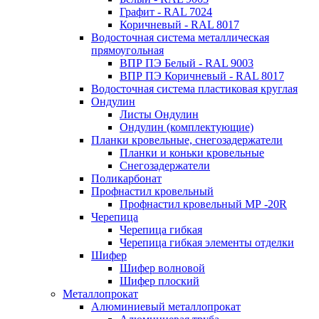
Графит - RAL 7024
Коричневый - RAL 8017
Водосточная система металлическая
прямоугольная
ВПР ПЭ Белый - RAL 9003
ВПР ПЭ Коричневый - RAL 8017
Водосточная система пластиковая круглая
Ондулин
Листы Ондулин
Ондулин (комплектующие)
Планки кровельные, снегозадержатели
Планки и коньки кровельные
Снегозадержатели
Поликарбонат
Профнастил кровельный
Профнастил кровельный МР -20R
Черепица
Черепица гибкая
Черепица гибкая элементы отделки
Шифер
Шифер волновой
Шифер плоский
Металлопрокат
Алюминиевый металлопрокат