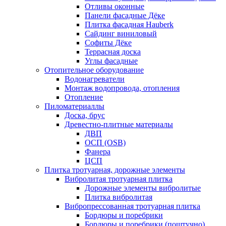
Отливы оконные
Панели фасадные Дёке
Плитка фасадная Hauberk
Сайдинг виниловый
Софиты Дёке
Террасная доска
Углы фасадные
Отопительное оборудование
Водонагреватели
Монтаж водопровода, отопления
Отопление
Пиломатериаллы
Доска, брус
Древестно-плитные материалы
ДВП
ОСП (OSB)
Фанера
ЦСП
Плитка тротуарная, дорожные элементы
Вибролитая тротуарная плитка
Дорожные элементы вибролитые
Плитка вибролитая
Вибропрессованная тротуарная плитка
Бордюры и поребрики
Бордюры и поребрики (поштучно)