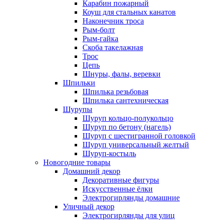
Карабин пожарный
Коуш для стальных канатов
Наконечник троса
Рым-болт
Рым-гайка
Скоба такелажная
Трос
Цепь
Шнуры, фалы, веревки
Шпильки
Шпилька резьбовая
Шпилька сантехническая
Шурупы
Шуруп кольцо-полукольцо
Шуруп по бетону (нагель)
Шуруп с шестигранной головкой
Шуруп универсальный желтый
Шуруп-костыль
Новогодние товары
Домашний декор
Декоративные фигуры
Искусственные ёлки
Электрогирлянды домашние
Уличный декор
Электрогирлянды для улиц