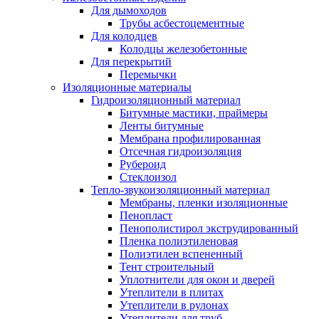
Для дымоходов
Трубы асбестоцементные
Для колодцев
Колодцы железобетонные
Для перекрытий
Перемычки
Изоляционные материалы
Гидроизоляционный материал
Битумные мастики, праймеры
Ленты битумные
Мембрана профилированная
Отсечная гидроизоляция
Рубероид
Стеклоизол
Тепло-звукоизоляционный материал
Мембраны, пленки изоляционные
Пенопласт
Пенополистирол экструдированный
Пленка полиэтиленовая
Полиэтилен вспененный
Тент строительный
Уплотнители для окон и дверей
Утеплители в плитах
Утеплители в рулонах
Утеплители для труб