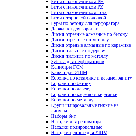
Биты с наконечником PH
Биты с наконечником PZ
Биты с наконечником Torx
Биты с торцевой головкой
Буры по бетону для перфоратора
Державки для коронки
Диски отрезные алмазные по бетону
Диски отрезные по металлу
Диски отреные алмазные по керамике
Диски пильные по дереву
Диски пильные по металлу
Зубила для перфораторов
Канистры ГСМ
Ключи для УШМ
Коронка по керамике и керамограниту
Коронки по бетону
Коронки по дереву
Коронки по кафелю и керамике
Коронки по металлу
Круги шлифовальные гибкие на
липучке
Наборы бит
Насадки для реноватора
Насадки полировальные
Насадки цепные для УШМ