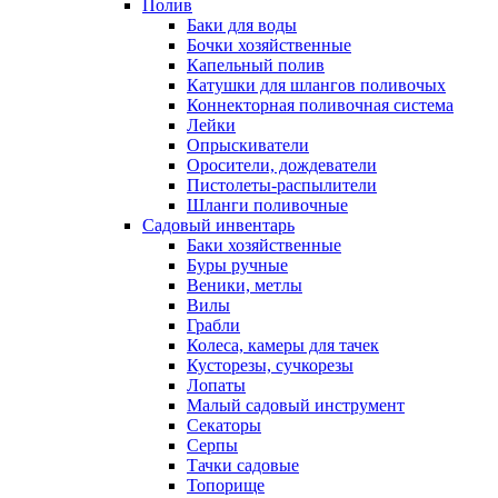
Полив
Баки для воды
Бочки хозяйственные
Капельный полив
Катушки для шлангов поливочых
Коннекторная поливочная система
Лейки
Опрыскиватели
Оросители, дождеватели
Пистолеты-распылители
Шланги поливочные
Садовый инвентарь
Баки хозяйственные
Буры ручные
Веники, метлы
Вилы
Грабли
Колеса, камеры для тачек
Кусторезы, сучкорезы
Лопаты
Малый садовый инструмент
Секаторы
Серпы
Тачки садовые
Топорище