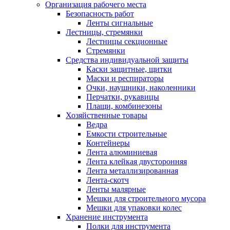
Организация рабочего места
Безопасность работ
Ленты сигнальные
Лестницы, стремянки
Лестницы секционные
Стремянки
Средства индивидуальной защиты
Каски защитные, щитки
Маски и респираторы
Очки, наушники, наколенники
Перчатки, рукавицы
Плащи, комбинезоны
Хозяйственные товары
Ведра
Емкости строительные
Контейнеры
Лента алюминиевая
Лента клейкая двусторонняя
Лента металлизированная
Лента-скотч
Ленты малярные
Мешки для строительного мусора
Мешки для упаковки колес
Хранение инструмента
Полки для инструмента