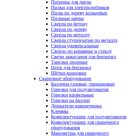
Патроны для дрели
Пилки для электролобзиков
Пилы по дереву кольцевые
Пильные шины
Сверла по бетону
Сверла по дереву
Сверла по металлу
Сверла ступенчатые по металлу
Сверла универсальные
Сверло по керамике и стеклу
Свечи зажигания для бензопил
Тарелки опорные
Цепи для бензопил
Щётки-крацовки
Сварочное оборудование
Баллоны газовые, пропановые
Горелки для полуавтоматов
Горелки кровельные
Горелки на баллон
Держатели наконечника
Клеммы
Комплектующие для полуавтоматов
Комплектующие для сварочного
оборудования
Манометры для сварочного