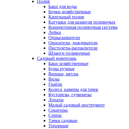
Полив
Баки для воды
Бочки хозяйственные
Капельный полив
Катушки для шлангов поливочых
Коннекторная поливочная система
Лейки
Опрыскиватели
Оросители, дождеватели
Пистолеты-распылители
Шланги поливочные
Садовый инвентарь
Баки хозяйственные
Буры ручные
Веники, метлы
Вилы
Грабли
Колеса, камеры для тачек
Кусторезы, сучкорезы
Лопаты
Малый садовый инструмент
Секаторы
Серпы
Тачки садовые
Топорище