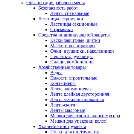
Организация рабочего места
Безопасность работ
Ленты сигнальные
Лестницы, стремянки
Лестницы секционные
Стремянки
Средства индивидуальной защиты
Каски защитные, щитки
Маски и респираторы
Очки, наушники, наколенники
Перчатки, рукавицы
Плащи, комбинезоны
Хозяйственные товары
Ведра
Емкости строительные
Контейнеры
Лента алюминиевая
Лента клейкая двусторонняя
Лента металлизированная
Лента-скотч
Ленты малярные
Мешки для строительного мусора
Мешки для упаковки колес
Хранение инструмента
Полки для инструмента