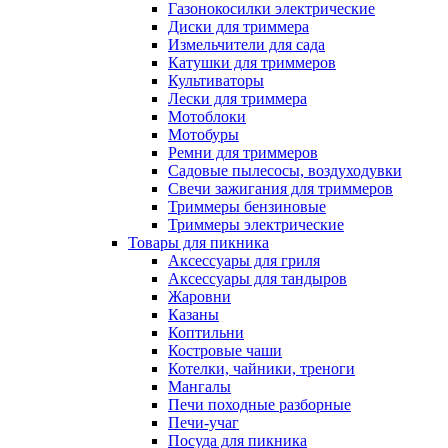
Газонокосилки электрические
Диски для триммера
Измельчители для сада
Катушки для триммеров
Культиваторы
Лески для триммера
Мотоблоки
Мотобуры
Ремни для триммеров
Садовые пылесосы, воздуходувки
Свечи зажигания для триммеров
Триммеры бензиновые
Триммеры электрические
Товары для пикника
Аксессуары для гриля
Аксессуары для тандыров
Жаровни
Казаны
Коптильни
Костровые чаши
Котелки, чайники, треноги
Мангалы
Печи походные разборные
Печи-учаг
Посуда для пикника