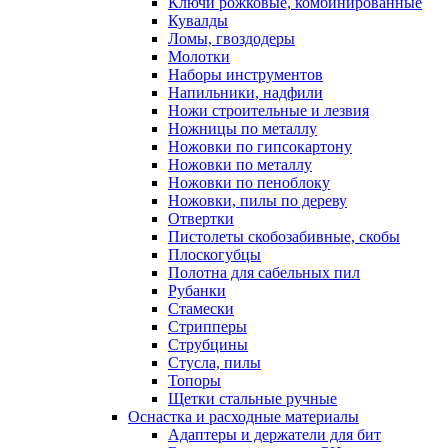
Ключи рожковые, комбинированные
Кувалды
Ломы, гвоздодеры
Молотки
Наборы инструментов
Напильники, надфили
Ножи строительные и лезвия
Ножницы по металлу
Ножовки по гипсокартону
Ножовки по металлу
Ножовки по пеноблоку
Ножовки, пилы по дереву
Отвертки
Пистолеты скобозабивные, скобы
Плоскогубцы
Полотна для сабельных пил
Рубанки
Стамески
Стрипперы
Струбцины
Стусла, пилы
Топоры
Щетки стальные ручные
Оснастка и расходные материалы
Адаптеры и держатели для бит