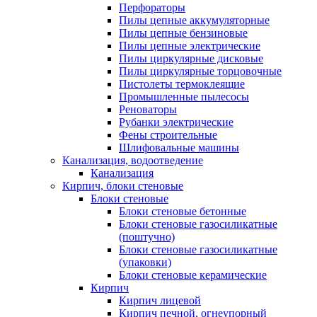
Перфораторы
Пилы цепные аккумуляторные
Пилы цепные бензиновые
Пилы цепные электрические
Пилы циркулярные дисковые
Пилы циркулярные торцовочные
Пистолеты термоклеящие
Промышленные пылесосы
Реноваторы
Рубанки электрические
Фены строительные
Шлифовальные машины
Канализация, водоотведение
Канализация
Кирпич, блоки стеновые
Блоки стеновые
Блоки стеновые бетонные
Блоки стеновые газосиликатные
(поштучно)
Блоки стеновые газосиликатные
(упаковки)
Блоки стеновые керамические
Кирпич
Кирпич лицевой
Кирпич печной, огнеупорный