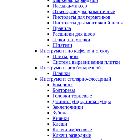
Маркеры, карандаши
Насадка-миксер
Отвесы, шнуры разметочные
Пистолеты для герметиков
Пистолеты для монтажной пены
Правила
Расшивки для швов
Терки, полутерки
Шпатели
Инструмент по кафелю и стеклу
Плиткорезы
Система выравнивания плитки
Инструмент резьбонарезной
Плашки
Инструмент столярно-слесарный
Бокорезы
Болторезы
Головки торцевые
Длинногубцы, тонкогубцы
Заклепочники
Зубила
Киянки
Клещи
Ключи имбусовые
Ключи разводные