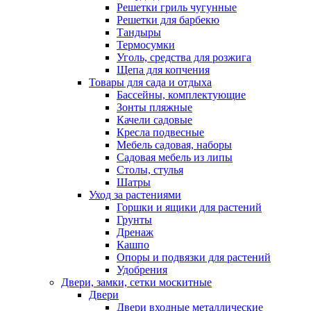
Решетки гриль чугунные
Решетки для барбекю
Тандыры
Термосумки
Уголь, средства для розжига
Щепа для копчения
Товары для сада и отдыха
Бассейны, комплектующие
Зонты пляжные
Качели садовые
Кресла подвесные
Мебель садовая, наборы
Садовая мебель из липы
Столы, стулья
Шатры
Уход за растениями
Горшки и ящики для растений
Грунты
Дренаж
Кашпо
Опоры и подвязки для растений
Удобрения
Двери, замки, сетки москитные
Двери
Двери входные металлические