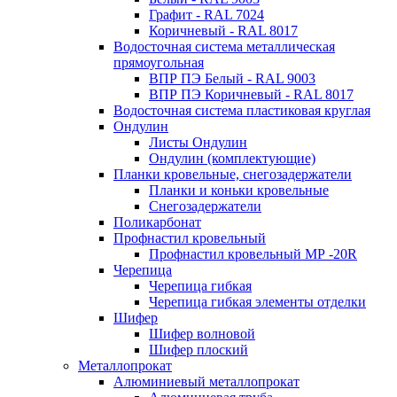
Графит - RAL 7024
Коричневый - RAL 8017
Водосточная система металлическая
прямоугольная
ВПР ПЭ Белый - RAL 9003
ВПР ПЭ Коричневый - RAL 8017
Водосточная система пластиковая круглая
Ондулин
Листы Ондулин
Ондулин (комплектующие)
Планки кровельные, снегозадержатели
Планки и коньки кровельные
Снегозадержатели
Поликарбонат
Профнастил кровельный
Профнастил кровельный МР -20R
Черепица
Черепица гибкая
Черепица гибкая элементы отделки
Шифер
Шифер волновой
Шифер плоский
Металлопрокат
Алюминиевый металлопрокат