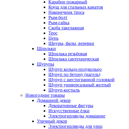
Карабин пожарный
Коуш для стальных канатов
Наконечник троса
Рым-болт
Рым-гайка
Скоба такелажная
Трос
Цепь
Шнуры, фалы, веревки
Шпильки
Шпилька резьбовая
Шпилька сантехническая
Шурупы
Шуруп кольцо-полукольцо
Шуруп по бетону (нагель)
Шуруп с шестигранной головкой
Шуруп универсальный желтый
Шуруп-костыль
Новогодние товары
Домашний декор
Декоративные фигуры
Искусственные ёлки
Электрогирлянды домашние
Уличный декор
Электрогирлянды для улиц