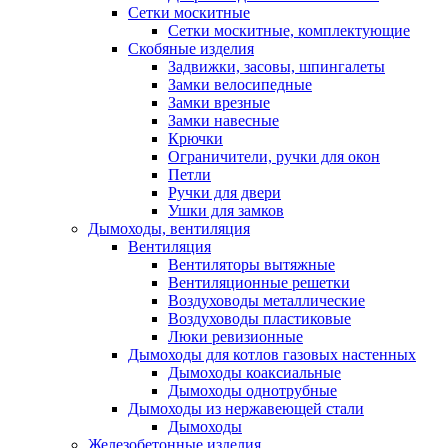
Сетки москитные
Сетки москитные, комплектующие
Скобяные изделия
Задвижки, засовы, шпингалеты
Замки велосипедные
Замки врезные
Замки навесные
Крючки
Ограничители, ручки для окон
Петли
Ручки для двери
Ушки для замков
Дымоходы, вентиляция
Вентиляция
Вентиляторы вытяжные
Вентиляционные решетки
Воздуховоды металлические
Воздуховоды пластиковые
Люки ревизионные
Дымоходы для котлов газовых настенных
Дымоходы коаксиальные
Дымоходы однотрубные
Дымоходы из нержавеющей стали
Дымоходы
Железобетонные изделия