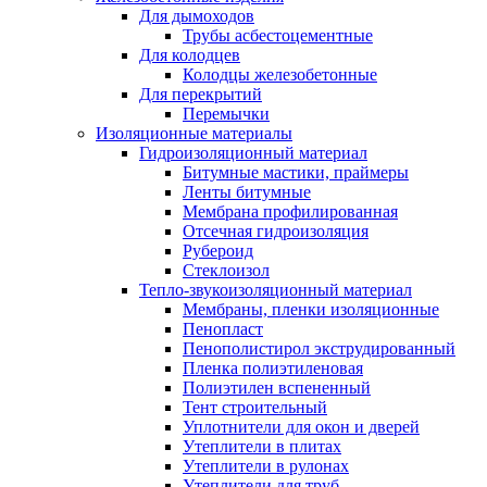
Для дымоходов
Трубы асбестоцементные
Для колодцев
Колодцы железобетонные
Для перекрытий
Перемычки
Изоляционные материалы
Гидроизоляционный материал
Битумные мастики, праймеры
Ленты битумные
Мембрана профилированная
Отсечная гидроизоляция
Рубероид
Стеклоизол
Тепло-звукоизоляционный материал
Мембраны, пленки изоляционные
Пенопласт
Пенополистирол экструдированный
Пленка полиэтиленовая
Полиэтилен вспененный
Тент строительный
Уплотнители для окон и дверей
Утеплители в плитах
Утеплители в рулонах
Утеплители для труб