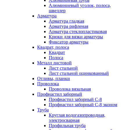
Алюминиевая труба
Алюминиевый уголок, полоса,
швеллер
Арматура
Арматура гладкая
Арматура рифленая
Арматура стеклопластиковая
Крюки для вязки арматуры
Фиксатор арматуры
Квадрат, полоса
Квадрат
Полоса
Металл листовой
Лист стальной
Лист стальной оцинкованный
Отливы, планки
Проволока
Проволока вязальная
Профнастил заборный
Профнастил заборный С-8
Профнастил заборный С-8 эконом
Труба
Круглая водогазопроводная,
электросварная
Профильная труба