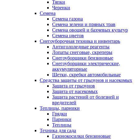
Тяпки
Черенки
Семена
Семена газона
Семена зелени и пряных трав
Семена овощей и бахчевых культур
Семена цветов
Снегоуборочная техника и инвентарь
Антигололедные реагенты
Лопаты снеговые, скреперы
Снегоуборщики бензиновые
Снегоуборщики электрические,
аккумуляторные
Щетки, скребки автомобильные
Средства защиты от грызунов и насекомых
Защита от грызунов
Защита от насекомых
Защита растений от болезней и
вредителей
Теплицы, парники
Грядки
Парники
Теплицы
Техника для сада
Газонокосилки бензиновые