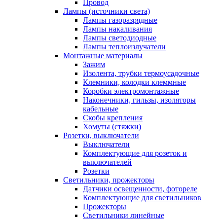
Провод
Лампы (источники света)
Лампы газоразрядные
Лампы накаливания
Лампы светодиодные
Лампы теплоизлучатели
Монтажные материалы
Зажим
Изолента, трубки термоусадочные
Клемники, колодки клеммные
Коробки электромонтажные
Наконечники, гильзы, изоляторы
кабельные
Скобы крепления
Хомуты (стяжки)
Розетки, выключатели
Выключатели
Комплектующие для розеток и
выключателей
Розетки
Светильники, прожекторы
Датчики освещенности, фотореле
Комплектующие для светильников
Прожекторы
Светильники линейные