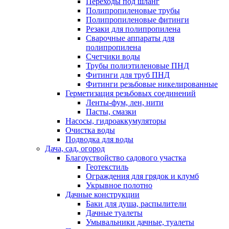
Переходы под шланг
Полипропиленовые трубы
Полипропиленовые фитинги
Резаки для полипропилена
Сварочные аппараты для
полипропилена
Счетчики воды
Трубы полиэтиленовые ПНД
Фитинги для труб ПНД
Фитинги резьбовые никелированные
Герметизация резьбовых соединений
Ленты-фум, лен, нити
Пасты, смазки
Насосы, гидроаккумуляторы
Очистка воды
Подводка для воды
Дача, сад, огород
Благоуствойство садового участка
Геотекстиль
Ограждения для грядок и клумб
Укрывное полотно
Дачные конструкции
Баки для душа, распылители
Дачные туалеты
Умывальники дачные, туалеты