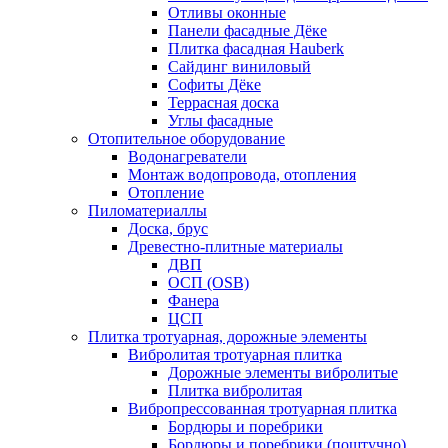
Отливы оконные
Панели фасадные Дёке
Плитка фасадная Hauberk
Сайдинг виниловый
Софиты Дёке
Террасная доска
Углы фасадные
Отопительное оборудование
Водонагреватели
Монтаж водопровода, отопления
Отопление
Пиломатериаллы
Доска, брус
Древестно-плитные материалы
ДВП
ОСП (OSB)
Фанера
ЦСП
Плитка тротуарная, дорожные элементы
Вибролитая тротуарная плитка
Дорожные элементы вибролитые
Плитка вибролитая
Вибропрессованная тротуарная плитка
Бордюры и поребрики
Бордюры и поребрики (поштучно)