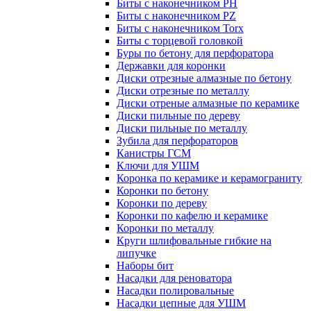
Биты с наконечником PH
Биты с наконечником PZ
Биты с наконечником Torx
Биты с торцевой головкой
Буры по бетону для перфоратора
Державки для коронки
Диски отрезные алмазные по бетону
Диски отрезные по металлу
Диски отреные алмазные по керамике
Диски пильные по дереву
Диски пильные по металлу
Зубила для перфораторов
Канистры ГСМ
Ключи для УШМ
Коронка по керамике и керамограниту
Коронки по бетону
Коронки по дереву
Коронки по кафелю и керамике
Коронки по металлу
Круги шлифовальные гибкие на
липучке
Наборы бит
Насадки для реноватора
Насадки полировальные
Насадки цепные для УШМ