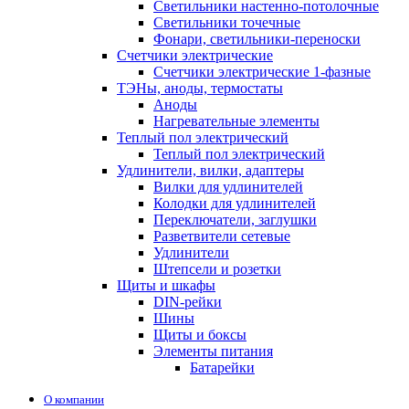
Светильники настенно-потолочные
Светильники точечные
Фонари, светильники-переноски
Счетчики электрические
Счетчики электрические 1-фазные
ТЭНы, аноды, термостаты
Аноды
Нагревательные элементы
Теплый пол электрический
Теплый пол электрический
Удлинители, вилки, адаптеры
Вилки для удлинителей
Колодки для удлинителей
Переключатели, заглушки
Разветвители сетевые
Удлинители
Штепсели и розетки
Щиты и шкафы
DIN-рейки
Шины
Щиты и боксы
Элементы питания
Батарейки
О компании