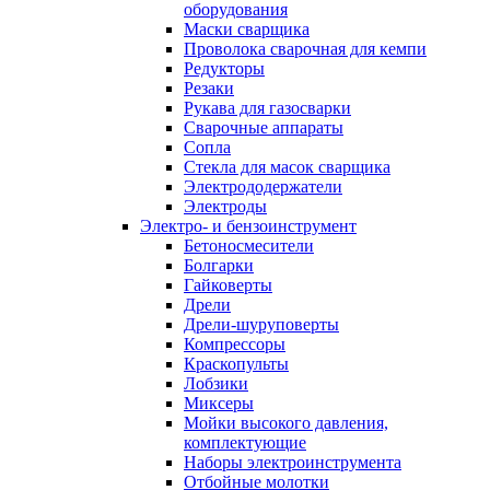
оборудования
Маски сварщика
Проволока сварочная для кемпи
Редукторы
Резаки
Рукава для газосварки
Сварочные аппараты
Сопла
Стекла для масок сварщика
Электрододержатели
Электроды
Электро- и бензоинструмент
Бетоносмесители
Болгарки
Гайковерты
Дрели
Дрели-шуруповерты
Компрессоры
Краскопульты
Лобзики
Миксеры
Мойки высокого давления,
комплектующие
Наборы электроинструмента
Отбойные молотки