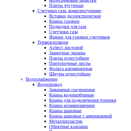
Колосниковые решетки
Плиты чугунные
Счетчики газа, комплектующие
Вставки диэлектрические
Краны газовые
Подводки для газа
Счетчики газа
Ящики для газовых счетчиков
Термоизоляция
Асбест листовой
Защитные экраны
Плиты огнестойкие
Притопочные листы
Фольга алюминиевая
Шнуры огнестойкие
Водоснабжение
Водопровод
Зажимные соединения
Краны водоразборные
Краны для подключения техники
Краны незамерзающие
Краны шаровые
Краны шаровые с американкой
Металлопластик
Обратные клапаны