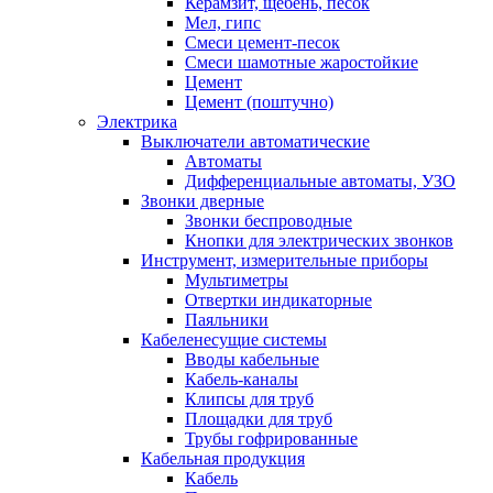
Керамзит, щебень, песок
Мел, гипс
Смеси цемент-песок
Смеси шамотные жаростойкие
Цемент
Цемент (поштучно)
Электрика
Выключатели автоматические
Автоматы
Дифференциальные автоматы, УЗО
Звонки дверные
Звонки беспроводные
Кнопки для электрических звонков
Инструмент, измерительные приборы
Мультиметры
Отвертки индикаторные
Паяльники
Кабеленесущие системы
Вводы кабельные
Кабель-каналы
Клипсы для труб
Площадки для труб
Трубы гофрированные
Кабельная продукция
Кабель