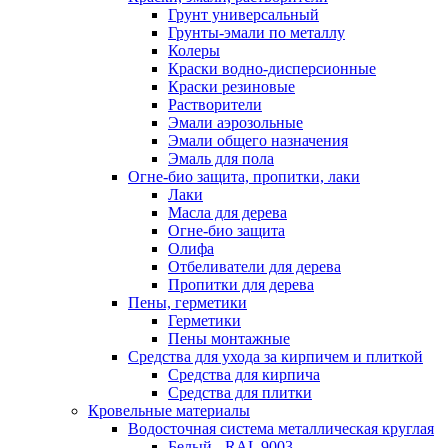
Грунт универсальный
Грунты-эмали по металлу
Колеры
Краски водно-дисперсионные
Краски резиновые
Растворители
Эмали аэрозольные
Эмали общего назначения
Эмаль для пола
Огне-био защита, пропитки, лаки
Лаки
Масла для дерева
Огне-био защита
Олифа
Отбеливатели для дерева
Пропитки для дерева
Пены, герметики
Герметики
Пены монтажные
Средства для ухода за кирпичем и плиткой
Средства для кирпича
Средства для плитки
Кровельные материалы
Водосточная система металлическая круглая
Белый - RAL 9003