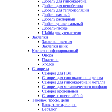
Дюбель для гипсокартона
Дюбель для пенобетона
Дюбель для теплоизоляции
Дюбель рамный
Дюбель распорный
Дюбель универсальный
Дюбель-гвоздь
Шайба для утеплителя
Заклепки
Заклепка цветная
Заклепки цинк
Крепеж перфорированный
Опора
Пластина
Уголок
Саморезы
Саморез для ГВЛ
Саморез для гипсокартона и дерева
Саморез для гипсокартона и металла
Саморез для металлического профиля
Саморез кровельный
Саморез с прессшайбой
Такелаж, тросы, цепи
Блок, зажим, талреп
Вертлюг