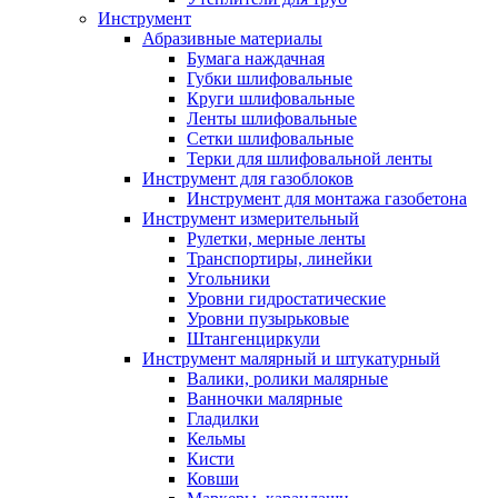
Инструмент
Абразивные материалы
Бумага наждачная
Губки шлифовальные
Круги шлифовальные
Ленты шлифовальные
Сетки шлифовальные
Терки для шлифовальной ленты
Инструмент для газоблоков
Инструмент для монтажа газобетона
Инструмент измерительный
Рулетки, мерные ленты
Транспортиры, линейки
Угольники
Уровни гидростатические
Уровни пузырьковые
Штангенциркули
Инструмент малярный и штукатурный
Валики, ролики малярные
Ванночки малярные
Гладилки
Кельмы
Кисти
Ковши