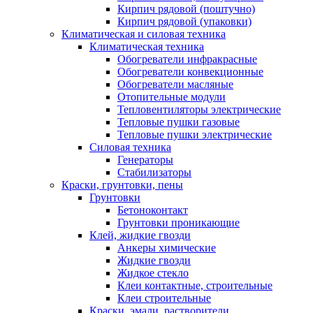
Кирпич рядовой (поштучно)
Кирпич рядовой (упаковки)
Климатическая и силовая техника
Климатическая техника
Обогреватели инфракрасные
Обогреватели конвекционные
Обогреватели масляные
Отопительные модули
Тепловентиляторы электрические
Тепловые пушки газовые
Тепловые пушки электрические
Силовая техника
Генераторы
Стабилизаторы
Краски, грунтовки, пены
Грунтовки
Бетоноконтакт
Грунтовки проникающие
Клей, жидкие гвозди
Анкеры химические
Жидкие гвозди
Жидкое стекло
Клеи контактные, строительные
Клеи строительные
Краски, эмали, растворители