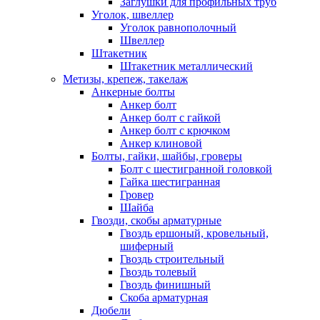
Заглушки для профильных труб
Уголок, швеллер
Уголок равнополочный
Швеллер
Штакетник
Штакетник металлический
Метизы, крепеж, такелаж
Анкерные болты
Анкер болт
Анкер болт с гайкой
Анкер болт с крючком
Анкер клиновой
Болты, гайки, шайбы, гроверы
Болт c шестигранной головкой
Гайка шестигранная
Гровер
Шайба
Гвозди, скобы арматурные
Гвоздь ершоный, кровельный,
шиферный
Гвоздь строительный
Гвоздь толевый
Гвоздь финишный
Скоба арматурная
Дюбели