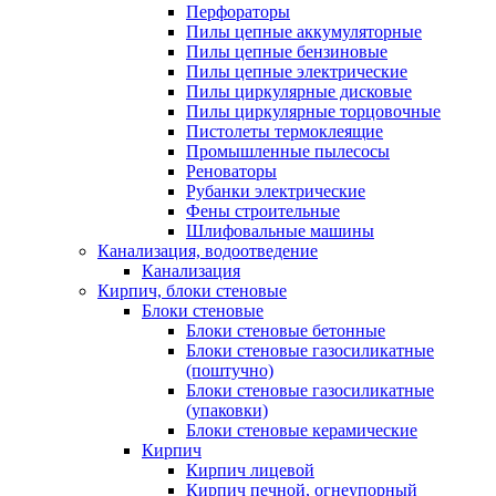
Перфораторы
Пилы цепные аккумуляторные
Пилы цепные бензиновые
Пилы цепные электрические
Пилы циркулярные дисковые
Пилы циркулярные торцовочные
Пистолеты термоклеящие
Промышленные пылесосы
Реноваторы
Рубанки электрические
Фены строительные
Шлифовальные машины
Канализация, водоотведение
Канализация
Кирпич, блоки стеновые
Блоки стеновые
Блоки стеновые бетонные
Блоки стеновые газосиликатные
(поштучно)
Блоки стеновые газосиликатные
(упаковки)
Блоки стеновые керамические
Кирпич
Кирпич лицевой
Кирпич печной, огнеупорный