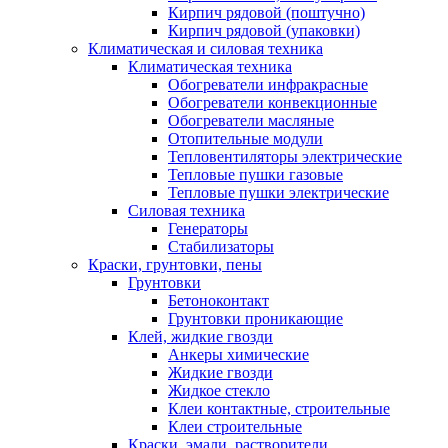
Кирпич рядовой (поштучно)
Кирпич рядовой (упаковки)
Климатическая и силовая техника
Климатическая техника
Обогреватели инфракрасные
Обогреватели конвекционные
Обогреватели масляные
Отопительные модули
Тепловентиляторы электрические
Тепловые пушки газовые
Тепловые пушки электрические
Силовая техника
Генераторы
Стабилизаторы
Краски, грунтовки, пены
Грунтовки
Бетоноконтакт
Грунтовки проникающие
Клей, жидкие гвозди
Анкеры химические
Жидкие гвозди
Жидкое стекло
Клеи контактные, строительные
Клеи строительные
Краски, эмали, растворители