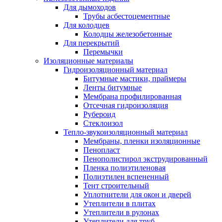
Для дымоходов
Трубы асбестоцементные
Для колодцев
Колодцы железобетонные
Для перекрытий
Перемычки
Изоляционные материалы
Гидроизоляционный материал
Битумные мастики, праймеры
Ленты битумные
Мембрана профилированная
Отсечная гидроизоляция
Рубероид
Стеклоизол
Тепло-звукоизоляционный материал
Мембраны, пленки изоляционные
Пенопласт
Пенополистирол экструдированный
Пленка полиэтиленовая
Полиэтилен вспененный
Тент строительный
Уплотнители для окон и дверей
Утеплители в плитах
Утеплители в рулонах
Утеплители для труб