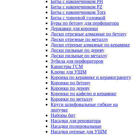
Биты с наконечником PH
Биты с наконечником PZ
Биты с наконечником Torx
Биты с торцевой головкой
Буры по бетону для перфоратора
Державки для коронки
Диски отрезные алмазные по бетону
Диски отрезные по металлу
Диски отреные алмазные по керамике
Диски пильные по дереву
Диски пильные по металлу
Зубила для перфораторов
Канистры ГСМ
Ключи для УШМ
Коронка по керамике и керамограниту
Коронки по бетону
Коронки по дереву
Коронки по кафелю и керамике
Коронки по металлу
Круги шлифовальные гибкие на
липучке
Наборы бит
Насадки для реноватора
Насадки полировальные
Насадки цепные для УШМ