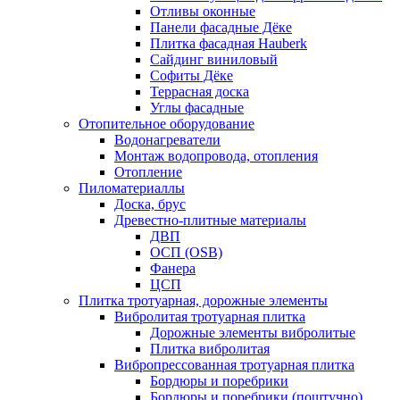
Отливы оконные
Панели фасадные Дёке
Плитка фасадная Hauberk
Сайдинг виниловый
Софиты Дёке
Террасная доска
Углы фасадные
Отопительное оборудование
Водонагреватели
Монтаж водопровода, отопления
Отопление
Пиломатериаллы
Доска, брус
Древестно-плитные материалы
ДВП
ОСП (OSB)
Фанера
ЦСП
Плитка тротуарная, дорожные элементы
Вибролитая тротуарная плитка
Дорожные элементы вибролитые
Плитка вибролитая
Вибропрессованная тротуарная плитка
Бордюры и поребрики
Бордюры и поребрики (поштучно)