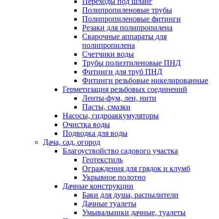
Переходы под шланг
Полипропиленовые трубы
Полипропиленовые фитинги
Резаки для полипропилена
Сварочные аппараты для
полипропилена
Счетчики воды
Трубы полиэтиленовые ПНД
Фитинги для труб ПНД
Фитинги резьбовые никелированные
Герметизация резьбовых соединений
Ленты-фум, лен, нити
Пасты, смазки
Насосы, гидроаккумуляторы
Очистка воды
Подводка для воды
Дача, сад, огород
Благоуствойство садового участка
Геотекстиль
Ограждения для грядок и клумб
Укрывное полотно
Дачные конструкции
Баки для душа, распылители
Дачные туалеты
Умывальники дачные, туалеты