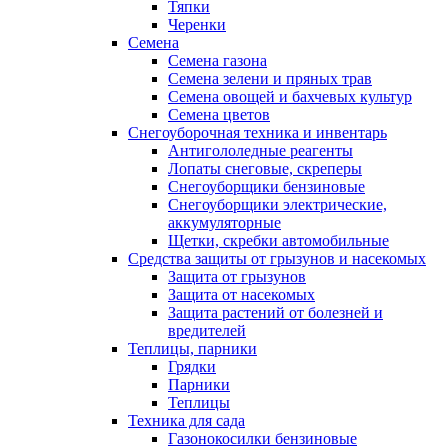
Тяпки
Черенки
Семена
Семена газона
Семена зелени и пряных трав
Семена овощей и бахчевых культур
Семена цветов
Снегоуборочная техника и инвентарь
Антигололедные реагенты
Лопаты снеговые, скреперы
Снегоуборщики бензиновые
Снегоуборщики электрические,
аккумуляторные
Щетки, скребки автомобильные
Средства защиты от грызунов и насекомых
Защита от грызунов
Защита от насекомых
Защита растений от болезней и
вредителей
Теплицы, парники
Грядки
Парники
Теплицы
Техника для сада
Газонокосилки бензиновые