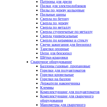
Патроны для дрели
Пилки для электролобзиков
Пилы по дереву кольцевые
Пильные шины
Сверла по бетону
Сверла по дереву
Сверла по металлу
Сверла ступенчатые по металлу
Сверла универсальные
Сверло по керамике и стеклу
Свечи зажигания для бензопил
Тарелки опорные
Цепи для бензопил
Щётки-крацовки
Сварочное оборудование
Баллоны газовые, пропановые
Горелки для полуавтоматов
Горелки кровельные
Горелки на баллон
Держатели наконечника
Клеммы
Комплектующие для полуавтоматов
Комплектующие для сварочного
оборудования
Манометры для сварочного