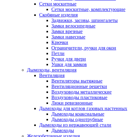
Сетки москитные
Сетки москитные, комплектующие
Скобяные изделия
Задвижки, засовы, шпингалеты
Замки велосипедные
Замки врезные
Замки навесные
Крючки
Ограничители, ручки для окон
Петли
Ручки для двери
Ушки для замков
Дымоходы, вентиляция
Вентиляция
Вентиляторы вытяжные
Вентиляционные решетки
Воздуховоды металлические
Воздуховоды пластиковые
Люки ревизионные
Дымоходы для котлов газовых настенных
Дымоходы коаксиальные
Дымоходы однотрубные
Дымоходы из нержавеющей стали
Дымоходы
Железобетонные изделия