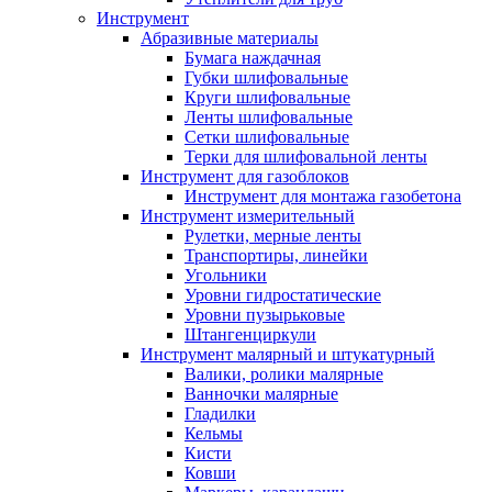
Инструмент
Абразивные материалы
Бумага наждачная
Губки шлифовальные
Круги шлифовальные
Ленты шлифовальные
Сетки шлифовальные
Терки для шлифовальной ленты
Инструмент для газоблоков
Инструмент для монтажа газобетона
Инструмент измерительный
Рулетки, мерные ленты
Транспортиры, линейки
Угольники
Уровни гидростатические
Уровни пузырьковые
Штангенциркули
Инструмент малярный и штукатурный
Валики, ролики малярные
Ванночки малярные
Гладилки
Кельмы
Кисти
Ковши