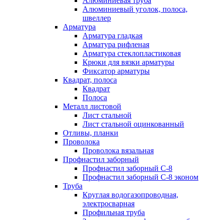
Алюминиевая труба
Алюминиевый уголок, полоса,
швеллер
Арматура
Арматура гладкая
Арматура рифленая
Арматура стеклопластиковая
Крюки для вязки арматуры
Фиксатор арматуры
Квадрат, полоса
Квадрат
Полоса
Металл листовой
Лист стальной
Лист стальной оцинкованный
Отливы, планки
Проволока
Проволока вязальная
Профнастил заборный
Профнастил заборный С-8
Профнастил заборный С-8 эконом
Труба
Круглая водогазопроводная,
электросварная
Профильная труба