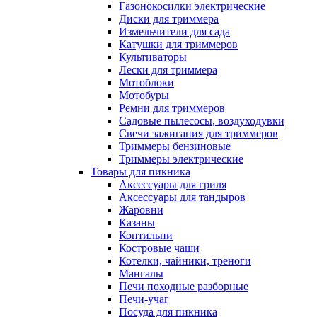
Газонокосилки электрические
Диски для триммера
Измельчители для сада
Катушки для триммеров
Культиваторы
Лески для триммера
Мотоблоки
Мотобуры
Ремни для триммеров
Садовые пылесосы, воздуходувки
Свечи зажигания для триммеров
Триммеры бензиновые
Триммеры электрические
Товары для пикника
Аксессуары для гриля
Аксессуары для тандыров
Жаровни
Казаны
Коптильни
Костровые чаши
Котелки, чайники, треноги
Мангалы
Печи походные разборные
Печи-учаг
Посуда для пикника