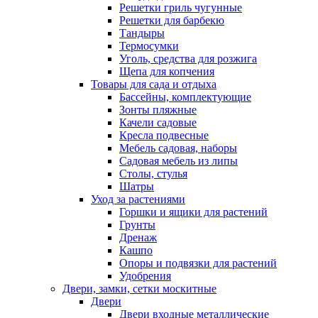
Решетки гриль чугунные
Решетки для барбекю
Тандыры
Термосумки
Уголь, средства для розжига
Щепа для копчения
Товары для сада и отдыха
Бассейны, комплектующие
Зонты пляжные
Качели садовые
Кресла подвесные
Мебель садовая, наборы
Садовая мебель из липы
Столы, стулья
Шатры
Уход за растениями
Горшки и ящики для растений
Грунты
Дренаж
Кашпо
Опоры и подвязки для растений
Удобрения
Двери, замки, сетки москитные
Двери
Двери входные металлические