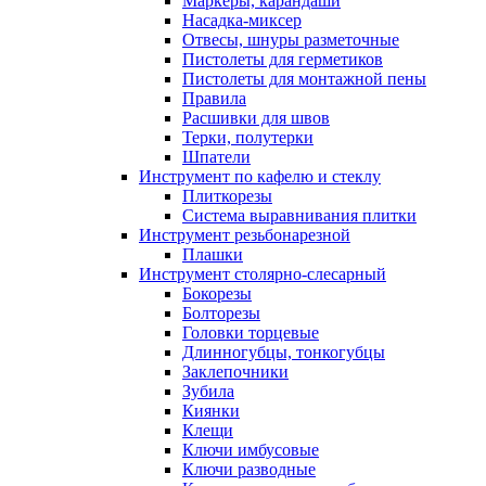
Маркеры, карандаши
Насадка-миксер
Отвесы, шнуры разметочные
Пистолеты для герметиков
Пистолеты для монтажной пены
Правила
Расшивки для швов
Терки, полутерки
Шпатели
Инструмент по кафелю и стеклу
Плиткорезы
Система выравнивания плитки
Инструмент резьбонарезной
Плашки
Инструмент столярно-слесарный
Бокорезы
Болторезы
Головки торцевые
Длинногубцы, тонкогубцы
Заклепочники
Зубила
Киянки
Клещи
Ключи имбусовые
Ключи разводные