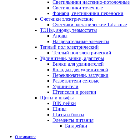
Светильники настенно-потолочные
Светильники точечные
Фонари, светильники-переноски
Счетчики электрические
Счетчики электрические 1-фазные
ТЭНы, аноды, термостаты
Аноды
Нагревательные элементы
Теплый пол электрический
Теплый пол электрический
Удлинители, вилки, адаптеры
Вилки для удлинителей
Колодки для удлинителей
Переключатели, заглушки
Разветвители сетевые
Удлинители
Штепсели и розетки
Щиты и шкафы
DIN-рейки
Шины
Щиты и боксы
Элементы питания
Батарейки
О компании