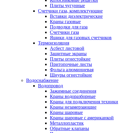
Колосниковые решетки
Плиты чугунные
Счетчики газа, комплектующие
Вставки диэлектрические
Краны газовые
Подводки для газа
Счетчики газа
Ящики для газовых счетчиков
Термоизоляция
Асбест листовой
Защитные экраны
Плиты огнестойкие
Притопочные листы
Фольга алюминиевая
Шнуры огнестойкие
Водоснабжение
Водопровод
Зажимные соединения
Краны водоразборные
Краны для подключения техники
Краны незамерзающие
Краны шаровые
Краны шаровые с американкой
Металлопластик
Обратные клапаны