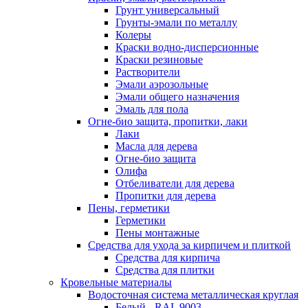
Грунт универсальный
Грунты-эмали по металлу
Колеры
Краски водно-дисперсионные
Краски резиновые
Растворители
Эмали аэрозольные
Эмали общего назначения
Эмаль для пола
Огне-био защита, пропитки, лаки
Лаки
Масла для дерева
Огне-био защита
Олифа
Отбеливатели для дерева
Пропитки для дерева
Пены, герметики
Герметики
Пены монтажные
Средства для ухода за кирпичем и плиткой
Средства для кирпича
Средства для плитки
Кровельные материалы
Водосточная система металлическая круглая
Белый - RAL 9003