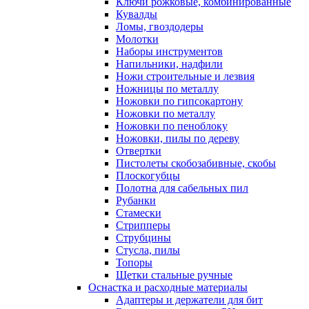
Ключи рожковые, комбинированные
Кувалды
Ломы, гвоздодеры
Молотки
Наборы инструментов
Напильники, надфили
Ножи строительные и лезвия
Ножницы по металлу
Ножовки по гипсокартону
Ножовки по металлу
Ножовки по пеноблоку
Ножовки, пилы по дереву
Отвертки
Пистолеты скобозабивные, скобы
Плоскогубцы
Полотна для сабельных пил
Рубанки
Стамески
Стрипперы
Струбцины
Стусла, пилы
Топоры
Щетки стальные ручные
Оснастка и расходные материалы
Адаптеры и держатели для бит