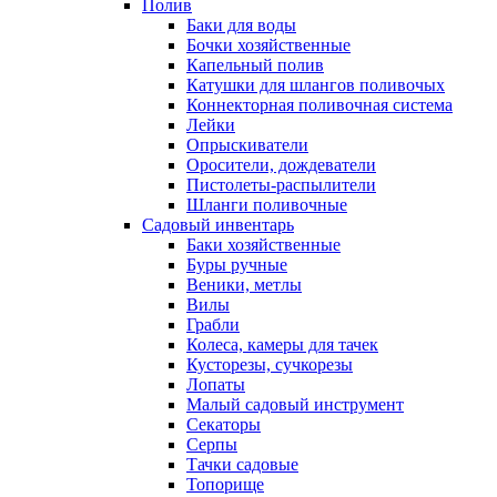
Полив
Баки для воды
Бочки хозяйственные
Капельный полив
Катушки для шлангов поливочых
Коннекторная поливочная система
Лейки
Опрыскиватели
Оросители, дождеватели
Пистолеты-распылители
Шланги поливочные
Садовый инвентарь
Баки хозяйственные
Буры ручные
Веники, метлы
Вилы
Грабли
Колеса, камеры для тачек
Кусторезы, сучкорезы
Лопаты
Малый садовый инструмент
Секаторы
Серпы
Тачки садовые
Топорище