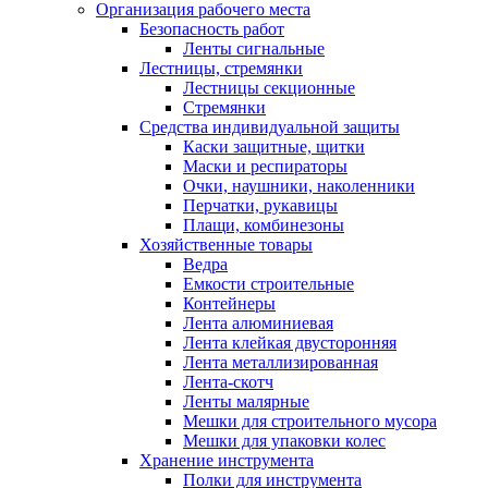
Организация рабочего места
Безопасность работ
Ленты сигнальные
Лестницы, стремянки
Лестницы секционные
Стремянки
Средства индивидуальной защиты
Каски защитные, щитки
Маски и респираторы
Очки, наушники, наколенники
Перчатки, рукавицы
Плащи, комбинезоны
Хозяйственные товары
Ведра
Емкости строительные
Контейнеры
Лента алюминиевая
Лента клейкая двусторонняя
Лента металлизированная
Лента-скотч
Ленты малярные
Мешки для строительного мусора
Мешки для упаковки колес
Хранение инструмента
Полки для инструмента