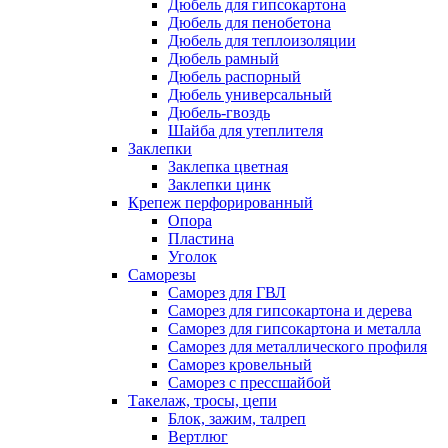
Дюбель для гипсокартона
Дюбель для пенобетона
Дюбель для теплоизоляции
Дюбель рамный
Дюбель распорный
Дюбель универсальный
Дюбель-гвоздь
Шайба для утеплителя
Заклепки
Заклепка цветная
Заклепки цинк
Крепеж перфорированный
Опора
Пластина
Уголок
Саморезы
Саморез для ГВЛ
Саморез для гипсокартона и дерева
Саморез для гипсокартона и металла
Саморез для металлического профиля
Саморез кровельный
Саморез с прессшайбой
Такелаж, тросы, цепи
Блок, зажим, талреп
Вертлюг