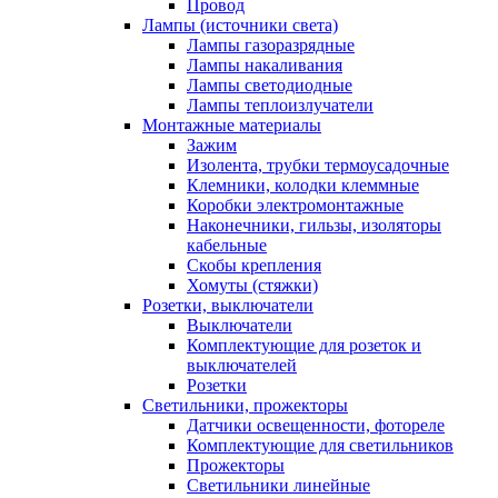
Провод
Лампы (источники света)
Лампы газоразрядные
Лампы накаливания
Лампы светодиодные
Лампы теплоизлучатели
Монтажные материалы
Зажим
Изолента, трубки термоусадочные
Клемники, колодки клеммные
Коробки электромонтажные
Наконечники, гильзы, изоляторы
кабельные
Скобы крепления
Хомуты (стяжки)
Розетки, выключатели
Выключатели
Комплектующие для розеток и
выключателей
Розетки
Светильники, прожекторы
Датчики освещенности, фотореле
Комплектующие для светильников
Прожекторы
Светильники линейные