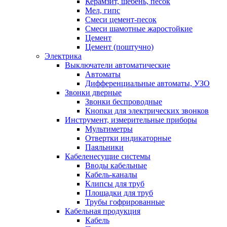
Керамзит, щебень, песок
Мел, гипс
Смеси цемент-песок
Смеси шамотные жаростойкие
Цемент
Цемент (поштучно)
Электрика
Выключатели автоматические
Автоматы
Дифференциальные автоматы, УЗО
Звонки дверные
Звонки беспроводные
Кнопки для электрических звонков
Инструмент, измерительные приборы
Мультиметры
Отвертки индикаторные
Паяльники
Кабеленесущие системы
Вводы кабельные
Кабель-каналы
Клипсы для труб
Площадки для труб
Трубы гофрированные
Кабельная продукция
Кабель