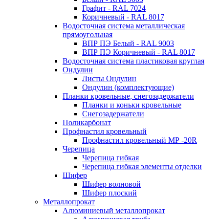
Графит - RAL 7024
Коричневый - RAL 8017
Водосточная система металлическая
прямоугольная
ВПР ПЭ Белый - RAL 9003
ВПР ПЭ Коричневый - RAL 8017
Водосточная система пластиковая круглая
Ондулин
Листы Ондулин
Ондулин (комплектующие)
Планки кровельные, снегозадержатели
Планки и коньки кровельные
Снегозадержатели
Поликарбонат
Профнастил кровельный
Профнастил кровельный МР -20R
Черепица
Черепица гибкая
Черепица гибкая элементы отделки
Шифер
Шифер волновой
Шифер плоский
Металлопрокат
Алюминиевый металлопрокат