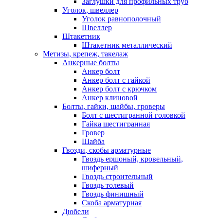
Заглушки для профильных труб
Уголок, швеллер
Уголок равнополочный
Швеллер
Штакетник
Штакетник металлический
Метизы, крепеж, такелаж
Анкерные болты
Анкер болт
Анкер болт с гайкой
Анкер болт с крючком
Анкер клиновой
Болты, гайки, шайбы, гроверы
Болт c шестигранной головкой
Гайка шестигранная
Гровер
Шайба
Гвозди, скобы арматурные
Гвоздь ершоный, кровельный,
шиферный
Гвоздь строительный
Гвоздь толевый
Гвоздь финишный
Скоба арматурная
Дюбели