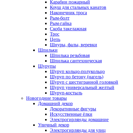
Карабин пожарный
Коуш для стальных канатов
Наконечник троса
Рым-болт
Рым-гайка
Скоба такелажная
Трос
Цепь
Шнуры, фалы, веревки
Шпильки
Шпилька резьбовая
Шпилька сантехническая
Шурупы
Шуруп кольцо-полукольцо
Шуруп по бетону (нагель)
Шуруп с шестигранной головкой
Шуруп универсальный желтый
Шуруп-костыль
Новогодние товары
Домашний декор
Декоративные фигуры
Искусственные ёлки
Электрогирлянды домашние
Уличный декор
Электрогирлянды для улиц