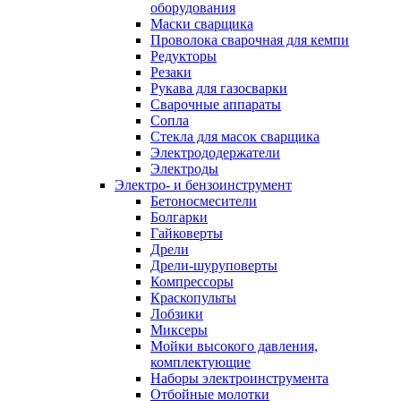
оборудования
Маски сварщика
Проволока сварочная для кемпи
Редукторы
Резаки
Рукава для газосварки
Сварочные аппараты
Сопла
Стекла для масок сварщика
Электрододержатели
Электроды
Электро- и бензоинструмент
Бетоносмесители
Болгарки
Гайковерты
Дрели
Дрели-шуруповерты
Компрессоры
Краскопульты
Лобзики
Миксеры
Мойки высокого давления,
комплектующие
Наборы электроинструмента
Отбойные молотки