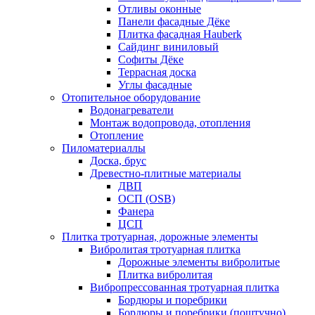
Отливы оконные
Панели фасадные Дёке
Плитка фасадная Hauberk
Сайдинг виниловый
Софиты Дёке
Террасная доска
Углы фасадные
Отопительное оборудование
Водонагреватели
Монтаж водопровода, отопления
Отопление
Пиломатериаллы
Доска, брус
Древестно-плитные материалы
ДВП
ОСП (OSB)
Фанера
ЦСП
Плитка тротуарная, дорожные элементы
Вибролитая тротуарная плитка
Дорожные элементы вибролитые
Плитка вибролитая
Вибропрессованная тротуарная плитка
Бордюры и поребрики
Бордюры и поребрики (поштучно)