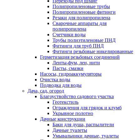
Переходы под шланг
Полипропиленовые трубы
Полипропиленовые фитинги
Резаки для полипропилена
Сварочные аппараты для
полипропилена
Счетчики воды
Трубы полиэтиленовые ПНД
Фитинги для труб ПНД
Фитинги резьбовые никелированные
Герметизация резьбовых соединений
Ленты-фум, лен, нити
Пасты, смазки
Насосы, гидроаккумуляторы
Очистка воды
Подводка для воды
Дача, сад, огород
Благоуствойство садового участка
Геотекстиль
Ограждения для грядок и клумб
Укрывное полотно
Дачные конструкции
Баки для душа, распылители
Дачные туалеты
Умывальники дачные, туалеты