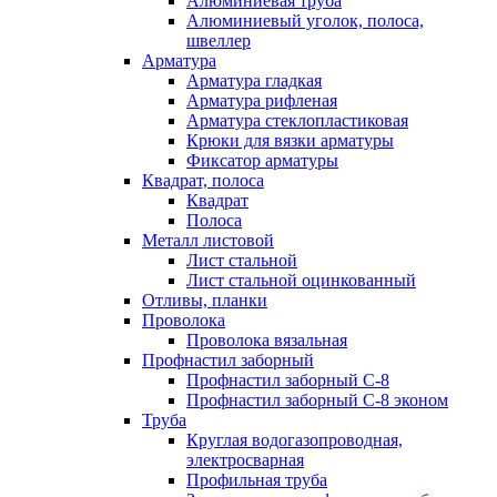
Алюминиевая труба
Алюминиевый уголок, полоса,
швеллер
Арматура
Арматура гладкая
Арматура рифленая
Арматура стеклопластиковая
Крюки для вязки арматуры
Фиксатор арматуры
Квадрат, полоса
Квадрат
Полоса
Металл листовой
Лист стальной
Лист стальной оцинкованный
Отливы, планки
Проволока
Проволока вязальная
Профнастил заборный
Профнастил заборный С-8
Профнастил заборный С-8 эконом
Труба
Круглая водогазопроводная,
электросварная
Профильная труба