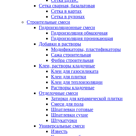
Сетка ЦПВС
Сетка сварная, базальтовая
Сетка в картах
Сетка в рулонах
Строительные смеси
Гидроизоляционные смеси
Гидроизоляция обмазочная
Гидроизоляция проникающая
Добавки в растворы
Модификаторы, пластификаторы
Сажа строительная
Фибра строительная
Клеи, растворы кладочные
Клеи для газосиликата
Клеи для плитки
Клеи для теплоизоляции
Растворы кладочные
Отделочные смеси
Затирки для керамической плитки
Смеси для пола
Шпатлевки готовые
Шпатлевки сухие
Штукатурки
Универсальные смеси
Известь