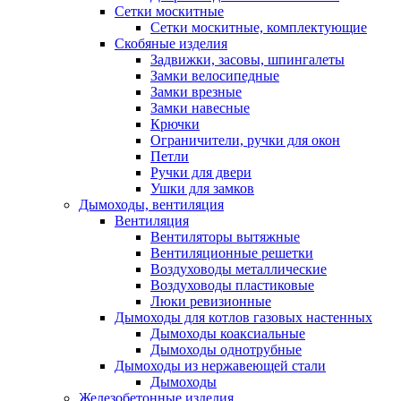
Сетки москитные
Сетки москитные, комплектующие
Скобяные изделия
Задвижки, засовы, шпингалеты
Замки велосипедные
Замки врезные
Замки навесные
Крючки
Ограничители, ручки для окон
Петли
Ручки для двери
Ушки для замков
Дымоходы, вентиляция
Вентиляция
Вентиляторы вытяжные
Вентиляционные решетки
Воздуховоды металлические
Воздуховоды пластиковые
Люки ревизионные
Дымоходы для котлов газовых настенных
Дымоходы коаксиальные
Дымоходы однотрубные
Дымоходы из нержавеющей стали
Дымоходы
Железобетонные изделия