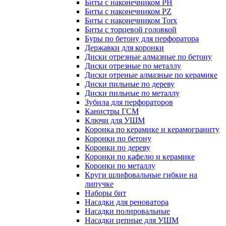
Биты с наконечником PH
Биты с наконечником PZ
Биты с наконечником Torx
Биты с торцевой головкой
Буры по бетону для перфоратора
Державки для коронки
Диски отрезные алмазные по бетону
Диски отрезные по металлу
Диски отреные алмазные по керамике
Диски пильные по дереву
Диски пильные по металлу
Зубила для перфораторов
Канистры ГСМ
Ключи для УШМ
Коронка по керамике и керамограниту
Коронки по бетону
Коронки по дереву
Коронки по кафелю и керамике
Коронки по металлу
Круги шлифовальные гибкие на
липучке
Наборы бит
Насадки для реноватора
Насадки полировальные
Насадки цепные для УШМ