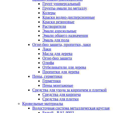
Грунт универсальный
Грунты-эмали по металлу
Колеры
Краски водно-дисперсионные
Краски резиновые
Растворители
Эмали аэрозольные
Эмали общего назначения
Эмаль для пола
Огне-био защита, пропитки, лаки
Лаки
Масла для дерева
Огне-био защита
Олифа
Отбеливатели для дерева
Пропитки для дерева
Пены, герметики
Герметики
Пены монтажные
Средства для ухода за кирпичем и плиткой
Средства для кирпича
Средства для плитки
Кровельные материалы
Водосточная система металлическая круглая
Белый - RAL 9003