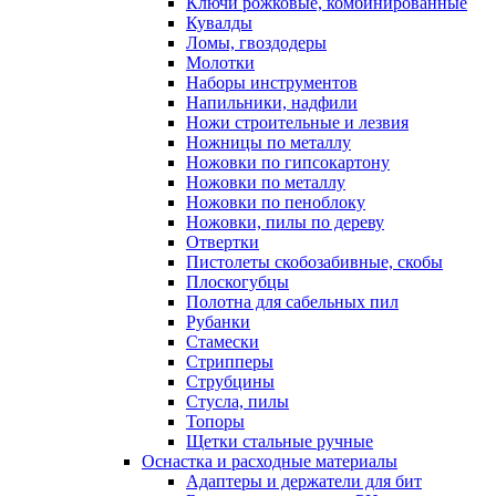
Ключи рожковые, комбинированные
Кувалды
Ломы, гвоздодеры
Молотки
Наборы инструментов
Напильники, надфили
Ножи строительные и лезвия
Ножницы по металлу
Ножовки по гипсокартону
Ножовки по металлу
Ножовки по пеноблоку
Ножовки, пилы по дереву
Отвертки
Пистолеты скобозабивные, скобы
Плоскогубцы
Полотна для сабельных пил
Рубанки
Стамески
Стрипперы
Струбцины
Стусла, пилы
Топоры
Щетки стальные ручные
Оснастка и расходные материалы
Адаптеры и держатели для бит