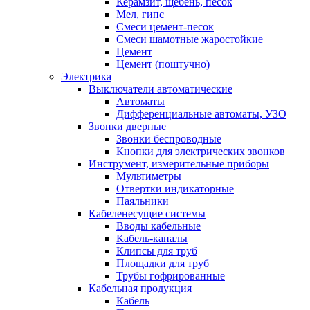
Керамзит, щебень, песок
Мел, гипс
Смеси цемент-песок
Смеси шамотные жаростойкие
Цемент
Цемент (поштучно)
Электрика
Выключатели автоматические
Автоматы
Дифференциальные автоматы, УЗО
Звонки дверные
Звонки беспроводные
Кнопки для электрических звонков
Инструмент, измерительные приборы
Мультиметры
Отвертки индикаторные
Паяльники
Кабеленесущие системы
Вводы кабельные
Кабель-каналы
Клипсы для труб
Площадки для труб
Трубы гофрированные
Кабельная продукция
Кабель