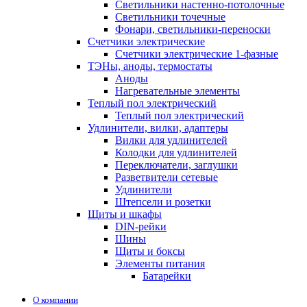
Светильники настенно-потолочные
Светильники точечные
Фонари, светильники-переноски
Счетчики электрические
Счетчики электрические 1-фазные
ТЭНы, аноды, термостаты
Аноды
Нагревательные элементы
Теплый пол электрический
Теплый пол электрический
Удлинители, вилки, адаптеры
Вилки для удлинителей
Колодки для удлинителей
Переключатели, заглушки
Разветвители сетевые
Удлинители
Штепсели и розетки
Щиты и шкафы
DIN-рейки
Шины
Щиты и боксы
Элементы питания
Батарейки
О компании