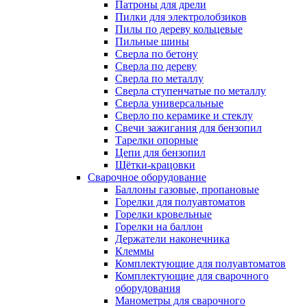
Патроны для дрели
Пилки для электролобзиков
Пилы по дереву кольцевые
Пильные шины
Сверла по бетону
Сверла по дереву
Сверла по металлу
Сверла ступенчатые по металлу
Сверла универсальные
Сверло по керамике и стеклу
Свечи зажигания для бензопил
Тарелки опорные
Цепи для бензопил
Щётки-крацовки
Сварочное оборудование
Баллоны газовые, пропановые
Горелки для полуавтоматов
Горелки кровельные
Горелки на баллон
Держатели наконечника
Клеммы
Комплектующие для полуавтоматов
Комплектующие для сварочного
оборудования
Манометры для сварочного