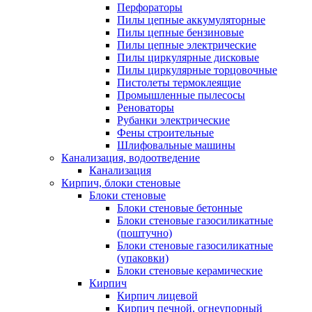
Перфораторы
Пилы цепные аккумуляторные
Пилы цепные бензиновые
Пилы цепные электрические
Пилы циркулярные дисковые
Пилы циркулярные торцовочные
Пистолеты термоклеящие
Промышленные пылесосы
Реноваторы
Рубанки электрические
Фены строительные
Шлифовальные машины
Канализация, водоотведение
Канализация
Кирпич, блоки стеновые
Блоки стеновые
Блоки стеновые бетонные
Блоки стеновые газосиликатные
(поштучно)
Блоки стеновые газосиликатные
(упаковки)
Блоки стеновые керамические
Кирпич
Кирпич лицевой
Кирпич печной, огнеупорный