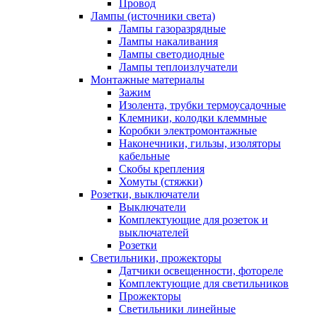
Провод
Лампы (источники света)
Лампы газоразрядные
Лампы накаливания
Лампы светодиодные
Лампы теплоизлучатели
Монтажные материалы
Зажим
Изолента, трубки термоусадочные
Клемники, колодки клеммные
Коробки электромонтажные
Наконечники, гильзы, изоляторы
кабельные
Скобы крепления
Хомуты (стяжки)
Розетки, выключатели
Выключатели
Комплектующие для розеток и
выключателей
Розетки
Светильники, прожекторы
Датчики освещенности, фотореле
Комплектующие для светильников
Прожекторы
Светильники линейные