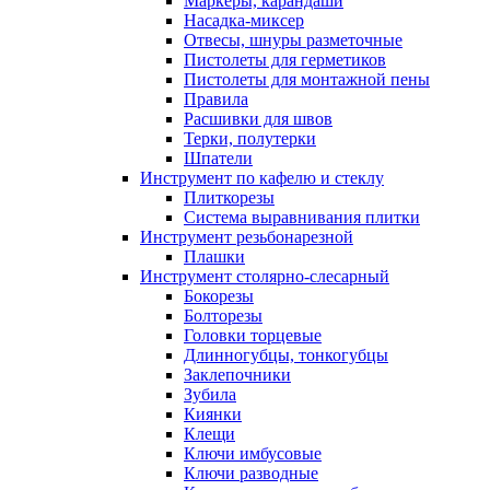
Маркеры, карандаши
Насадка-миксер
Отвесы, шнуры разметочные
Пистолеты для герметиков
Пистолеты для монтажной пены
Правила
Расшивки для швов
Терки, полутерки
Шпатели
Инструмент по кафелю и стеклу
Плиткорезы
Система выравнивания плитки
Инструмент резьбонарезной
Плашки
Инструмент столярно-слесарный
Бокорезы
Болторезы
Головки торцевые
Длинногубцы, тонкогубцы
Заклепочники
Зубила
Киянки
Клещи
Ключи имбусовые
Ключи разводные