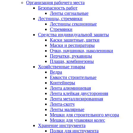
Организация рабочего места
Безопасность работ
Ленты сигнальные
Лестницы, стремянки
Лестницы секционные
Стремянки
Средства индивидуальной защиты
Каски защитные, щитки
Маски и респираторы
Очки, наушники, наколенники
Перчатки, рукавицы
Плащи, комбинезоны
Хозяйственные товары
Ведра
Емкости строительные
Контейнеры
Лента алюминиевая
Лента клейкая двусторонняя
Лента металлизированная
Лента-скотч
Ленты малярные
Мешки для строительного мусора
Мешки для упаковки колес
Хранение инструмента
Полки для инструмента