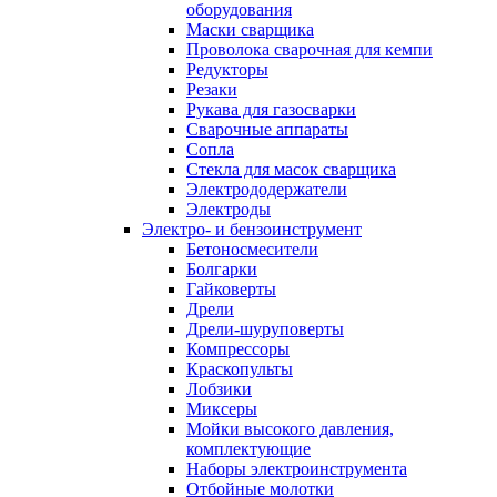
оборудования
Маски сварщика
Проволока сварочная для кемпи
Редукторы
Резаки
Рукава для газосварки
Сварочные аппараты
Сопла
Стекла для масок сварщика
Электрододержатели
Электроды
Электро- и бензоинструмент
Бетоносмесители
Болгарки
Гайковерты
Дрели
Дрели-шуруповерты
Компрессоры
Краскопульты
Лобзики
Миксеры
Мойки высокого давления,
комплектующие
Наборы электроинструмента
Отбойные молотки