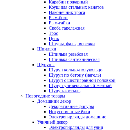
Карабин пожарный
Коуш для стальных канатов
Наконечник троса
Рым-болт
Рым-гайка
Скоба такелажная
Трос
Цепь
Шнуры, фалы, веревки
Шпильки
Шпилька резьбовая
Шпилька сантехническая
Шурупы
Шуруп кольцо-полукольцо
Шуруп по бетону (нагель)
Шуруп с шестигранной головкой
Шуруп универсальный желтый
Шуруп-костыль
Новогодние товары
Домашний декор
Декоративные фигуры
Искусственные ёлки
Электрогирлянды домашние
Уличный декор
Электрогирлянды для улиц