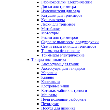
Газонокосилки электрические
Диски для триммера
Измельчители для сада
Катушки для триммеров
Культиваторы
Лески для триммера
Мотоблоки
Мотобуры
Ремни для триммеров
Садовые пылесосы, воздуходувки
Свечи зажигания для триммеров
Триммеры бензиновые
Триммеры электрические
Товары для пикника
Аксессуары для гриля
Аксессуары для тандыров
Жаровни
Казаны
Коптильни
Костровые чаши
Котелки, чайники, треноги
Мангалы
Печи походные разборные
Печи-учаг
Посуда для пикника