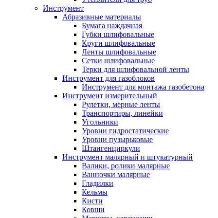
Инструмент
Абразивные материалы
Бумага наждачная
Губки шлифовальные
Круги шлифовальные
Ленты шлифовальные
Сетки шлифовальные
Терки для шлифовальной ленты
Инструмент для газоблоков
Инструмент для монтажа газобетона
Инструмент измерительный
Рулетки, мерные ленты
Транспортиры, линейки
Угольники
Уровни гидростатические
Уровни пузырьковые
Штангенциркули
Инструмент малярный и штукатурный
Валики, ролики малярные
Ванночки малярные
Гладилки
Кельмы
Кисти
Ковши