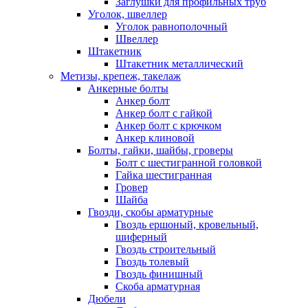
Заглушки для профильных труб
Уголок, швеллер
Уголок равнополочный
Швеллер
Штакетник
Штакетник металлический
Метизы, крепеж, такелаж
Анкерные болты
Анкер болт
Анкер болт с гайкой
Анкер болт с крючком
Анкер клиновой
Болты, гайки, шайбы, гроверы
Болт c шестигранной головкой
Гайка шестигранная
Гровер
Шайба
Гвозди, скобы арматурные
Гвоздь ершоный, кровельный,
шиферный
Гвоздь строительный
Гвоздь толевый
Гвоздь финишный
Скоба арматурная
Дюбели