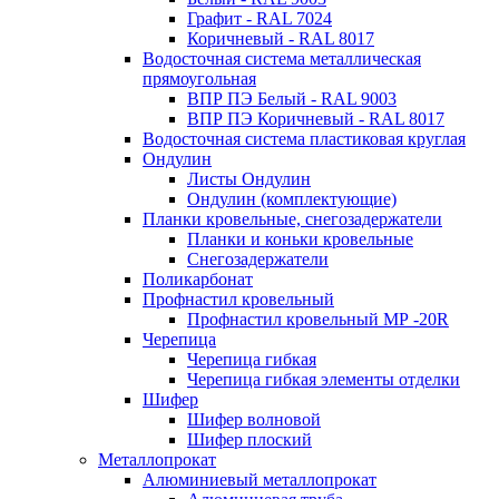
Графит - RAL 7024
Коричневый - RAL 8017
Водосточная система металлическая
прямоугольная
ВПР ПЭ Белый - RAL 9003
ВПР ПЭ Коричневый - RAL 8017
Водосточная система пластиковая круглая
Ондулин
Листы Ондулин
Ондулин (комплектующие)
Планки кровельные, снегозадержатели
Планки и коньки кровельные
Снегозадержатели
Поликарбонат
Профнастил кровельный
Профнастил кровельный МР -20R
Черепица
Черепица гибкая
Черепица гибкая элементы отделки
Шифер
Шифер волновой
Шифер плоский
Металлопрокат
Алюминиевый металлопрокат