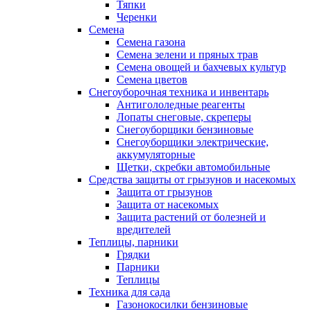
Тяпки
Черенки
Семена
Семена газона
Семена зелени и пряных трав
Семена овощей и бахчевых культур
Семена цветов
Снегоуборочная техника и инвентарь
Антигололедные реагенты
Лопаты снеговые, скреперы
Снегоуборщики бензиновые
Снегоуборщики электрические,
аккумуляторные
Щетки, скребки автомобильные
Средства защиты от грызунов и насекомых
Защита от грызунов
Защита от насекомых
Защита растений от болезней и
вредителей
Теплицы, парники
Грядки
Парники
Теплицы
Техника для сада
Газонокосилки бензиновые