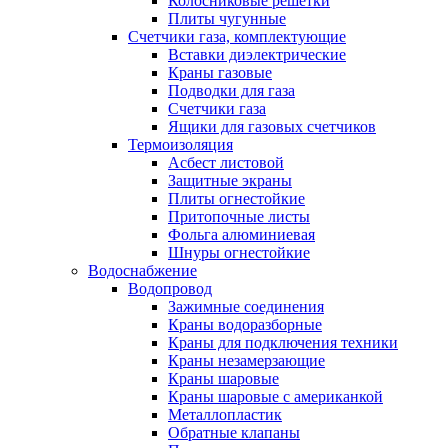
Колосниковые решетки
Плиты чугунные
Счетчики газа, комплектующие
Вставки диэлектрические
Краны газовые
Подводки для газа
Счетчики газа
Ящики для газовых счетчиков
Термоизоляция
Асбест листовой
Защитные экраны
Плиты огнестойкие
Притопочные листы
Фольга алюминиевая
Шнуры огнестойкие
Водоснабжение
Водопровод
Зажимные соединения
Краны водоразборные
Краны для подключения техники
Краны незамерзающие
Краны шаровые
Краны шаровые с американкой
Металлопластик
Обратные клапаны