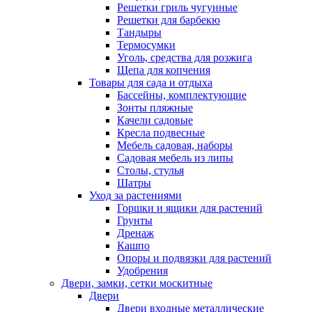
Решетки гриль чугунные
Решетки для барбекю
Тандыры
Термосумки
Уголь, средства для розжига
Щепа для копчения
Товары для сада и отдыха
Бассейны, комплектующие
Зонты пляжные
Качели садовые
Кресла подвесные
Мебель садовая, наборы
Садовая мебель из липы
Столы, стулья
Шатры
Уход за растениями
Горшки и ящики для растений
Грунты
Дренаж
Кашпо
Опоры и подвязки для растений
Удобрения
Двери, замки, сетки москитные
Двери
Двери входные металлические