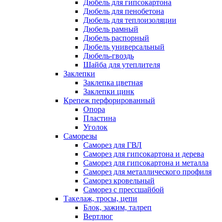
Дюбель для гипсокартона
Дюбель для пенобетона
Дюбель для теплоизоляции
Дюбель рамный
Дюбель распорный
Дюбель универсальный
Дюбель-гвоздь
Шайба для утеплителя
Заклепки
Заклепка цветная
Заклепки цинк
Крепеж перфорированный
Опора
Пластина
Уголок
Саморезы
Саморез для ГВЛ
Саморез для гипсокартона и дерева
Саморез для гипсокартона и металла
Саморез для металлического профиля
Саморез кровельный
Саморез с прессшайбой
Такелаж, тросы, цепи
Блок, зажим, талреп
Вертлюг