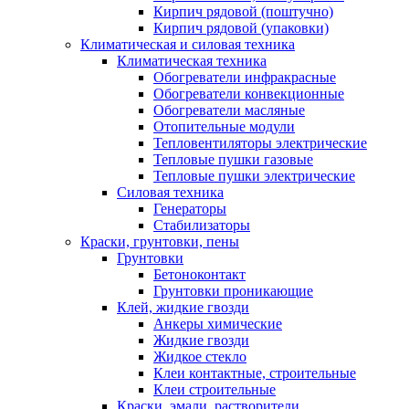
Кирпич рядовой (поштучно)
Кирпич рядовой (упаковки)
Климатическая и силовая техника
Климатическая техника
Обогреватели инфракрасные
Обогреватели конвекционные
Обогреватели масляные
Отопительные модули
Тепловентиляторы электрические
Тепловые пушки газовые
Тепловые пушки электрические
Силовая техника
Генераторы
Стабилизаторы
Краски, грунтовки, пены
Грунтовки
Бетоноконтакт
Грунтовки проникающие
Клей, жидкие гвозди
Анкеры химические
Жидкие гвозди
Жидкое стекло
Клеи контактные, строительные
Клеи строительные
Краски, эмали, растворители