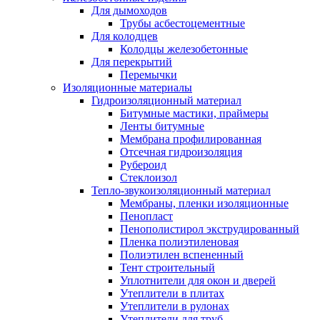
Для дымоходов
Трубы асбестоцементные
Для колодцев
Колодцы железобетонные
Для перекрытий
Перемычки
Изоляционные материалы
Гидроизоляционный материал
Битумные мастики, праймеры
Ленты битумные
Мембрана профилированная
Отсечная гидроизоляция
Рубероид
Стеклоизол
Тепло-звукоизоляционный материал
Мембраны, пленки изоляционные
Пенопласт
Пенополистирол экструдированный
Пленка полиэтиленовая
Полиэтилен вспененный
Тент строительный
Уплотнители для окон и дверей
Утеплители в плитах
Утеплители в рулонах
Утеплители для труб