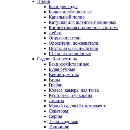
Полив
Баки для воды
Бочки хозяйственные
Капельный полив
Катушки для шлангов поливочых
Коннекторная поливочная система
Лейки
Опрыскиватели
Оросители, дождеватели
Пистолеты-распылители
Шланги поливочные
Садовый инвентарь
Баки хозяйственные
Буры ручные
Веники, метлы
Вилы
Грабли
Колеса, камеры для тачек
Кусторезы, сучкорезы
Лопаты
Малый садовый инструмент
Секаторы
Серпы
Тачки садовые
Топорище