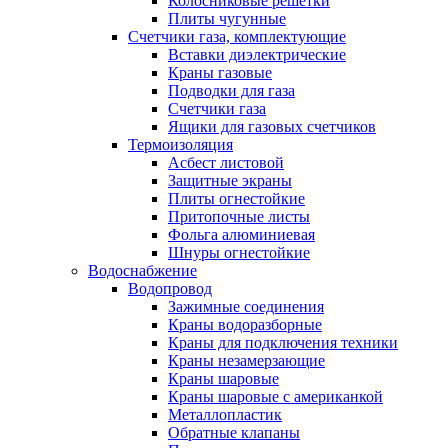
Колосниковые решетки
Плиты чугунные
Счетчики газа, комплектующие
Вставки диэлектрические
Краны газовые
Подводки для газа
Счетчики газа
Ящики для газовых счетчиков
Термоизоляция
Асбест листовой
Защитные экраны
Плиты огнестойкие
Притопочные листы
Фольга алюминиевая
Шнуры огнестойкие
Водоснабжение
Водопровод
Зажимные соединения
Краны водоразборные
Краны для подключения техники
Краны незамерзающие
Краны шаровые
Краны шаровые с американкой
Металлопластик
Обратные клапаны