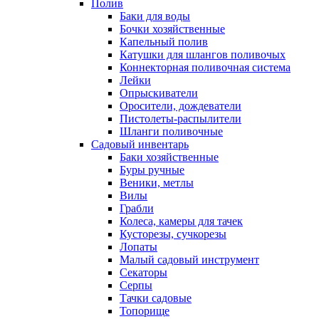
Полив
Баки для воды
Бочки хозяйственные
Капельный полив
Катушки для шлангов поливочых
Коннекторная поливочная система
Лейки
Опрыскиватели
Оросители, дождеватели
Пистолеты-распылители
Шланги поливочные
Садовый инвентарь
Баки хозяйственные
Буры ручные
Веники, метлы
Вилы
Грабли
Колеса, камеры для тачек
Кусторезы, сучкорезы
Лопаты
Малый садовый инструмент
Секаторы
Серпы
Тачки садовые
Топорище