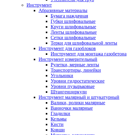
Инструмент
Абразивные материалы
Бумага наждачная
Губки шлифовальные
Круги шлифовальные
Ленты шлифовальные
Сетки шлифовальные
Терки для шлифовальной ленты
Инструмент для газоблоков
Инструмент для монтажа газобетона
Инструмент измерительный
Рулетки, мерные ленты
Транспортиры, линейки
Угольники
Уровни гидростатические
Уровни пузырьковые
Штангенциркули
Инструмент малярный и штукатурный
Валики, ролики малярные
Ванночки малярные
Гладилки
Кельмы
Кисти
Ковши