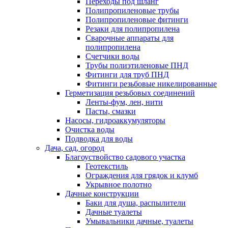
Переходы под шланг
Полипропиленовые трубы
Полипропиленовые фитинги
Резаки для полипропилена
Сварочные аппараты для
полипропилена
Счетчики воды
Трубы полиэтиленовые ПНД
Фитинги для труб ПНД
Фитинги резьбовые никелированные
Герметизация резьбовых соединений
Ленты-фум, лен, нити
Пасты, смазки
Насосы, гидроаккумуляторы
Очистка воды
Подводка для воды
Дача, сад, огород
Благоуствойство садового участка
Геотекстиль
Ограждения для грядок и клумб
Укрывное полотно
Дачные конструкции
Баки для душа, распылители
Дачные туалеты
Умывальники дачные, туалеты