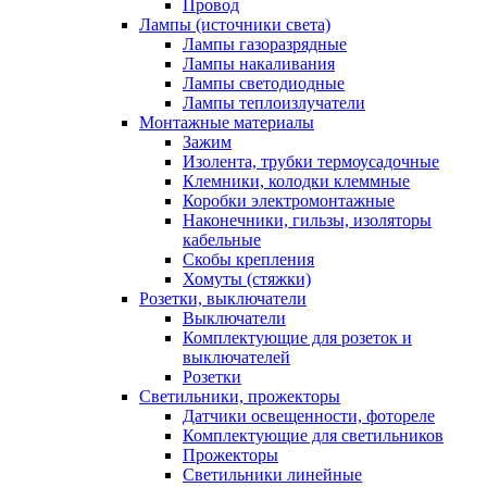
Провод
Лампы (источники света)
Лампы газоразрядные
Лампы накаливания
Лампы светодиодные
Лампы теплоизлучатели
Монтажные материалы
Зажим
Изолента, трубки термоусадочные
Клемники, колодки клеммные
Коробки электромонтажные
Наконечники, гильзы, изоляторы
кабельные
Скобы крепления
Хомуты (стяжки)
Розетки, выключатели
Выключатели
Комплектующие для розеток и
выключателей
Розетки
Светильники, прожекторы
Датчики освещенности, фотореле
Комплектующие для светильников
Прожекторы
Светильники линейные