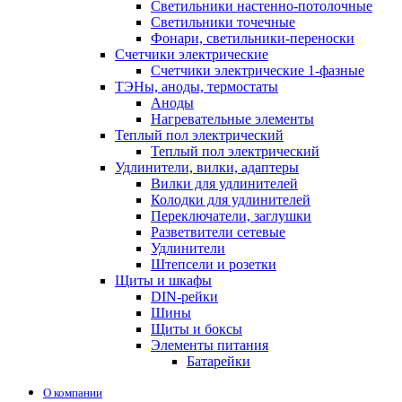
Светильники настенно-потолочные
Светильники точечные
Фонари, светильники-переноски
Счетчики электрические
Счетчики электрические 1-фазные
ТЭНы, аноды, термостаты
Аноды
Нагревательные элементы
Теплый пол электрический
Теплый пол электрический
Удлинители, вилки, адаптеры
Вилки для удлинителей
Колодки для удлинителей
Переключатели, заглушки
Разветвители сетевые
Удлинители
Штепсели и розетки
Щиты и шкафы
DIN-рейки
Шины
Щиты и боксы
Элементы питания
Батарейки
О компании