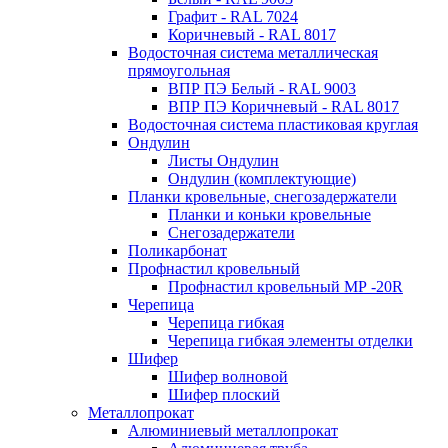
Графит - RAL 7024
Коричневый - RAL 8017
Водосточная система металлическая
прямоугольная
ВПР ПЭ Белый - RAL 9003
ВПР ПЭ Коричневый - RAL 8017
Водосточная система пластиковая круглая
Ондулин
Листы Ондулин
Ондулин (комплектующие)
Планки кровельные, снегозадержатели
Планки и коньки кровельные
Снегозадержатели
Поликарбонат
Профнастил кровельный
Профнастил кровельный МР -20R
Черепица
Черепица гибкая
Черепица гибкая элементы отделки
Шифер
Шифер волновой
Шифер плоский
Металлопрокат
Алюминиевый металлопрокат