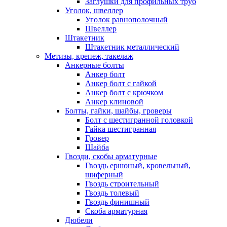
Заглушки для профильных труб
Уголок, швеллер
Уголок равнополочный
Швеллер
Штакетник
Штакетник металлический
Метизы, крепеж, такелаж
Анкерные болты
Анкер болт
Анкер болт с гайкой
Анкер болт с крючком
Анкер клиновой
Болты, гайки, шайбы, гроверы
Болт c шестигранной головкой
Гайка шестигранная
Гровер
Шайба
Гвозди, скобы арматурные
Гвоздь ершоный, кровельный,
шиферный
Гвоздь строительный
Гвоздь толевый
Гвоздь финишный
Скоба арматурная
Дюбели