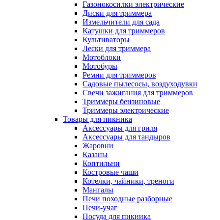
Газонокосилки электрические
Диски для триммера
Измельчители для сада
Катушки для триммеров
Культиваторы
Лески для триммера
Мотоблоки
Мотобуры
Ремни для триммеров
Садовые пылесосы, воздуходувки
Свечи зажигания для триммеров
Триммеры бензиновые
Триммеры электрические
Товары для пикника
Аксессуары для гриля
Аксессуары для тандыров
Жаровни
Казаны
Коптильни
Костровые чаши
Котелки, чайники, треноги
Мангалы
Печи походные разборные
Печи-учаг
Посуда для пикника