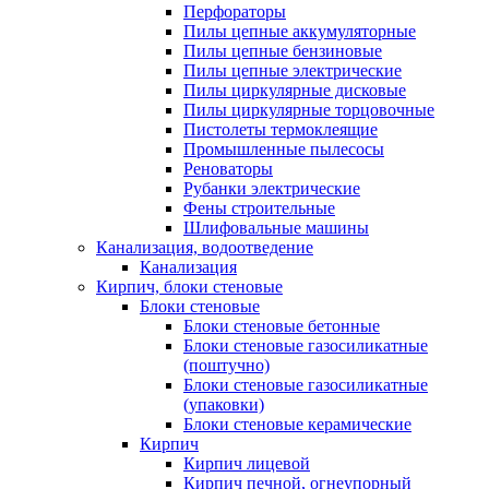
Перфораторы
Пилы цепные аккумуляторные
Пилы цепные бензиновые
Пилы цепные электрические
Пилы циркулярные дисковые
Пилы циркулярные торцовочные
Пистолеты термоклеящие
Промышленные пылесосы
Реноваторы
Рубанки электрические
Фены строительные
Шлифовальные машины
Канализация, водоотведение
Канализация
Кирпич, блоки стеновые
Блоки стеновые
Блоки стеновые бетонные
Блоки стеновые газосиликатные
(поштучно)
Блоки стеновые газосиликатные
(упаковки)
Блоки стеновые керамические
Кирпич
Кирпич лицевой
Кирпич печной, огнеупорный