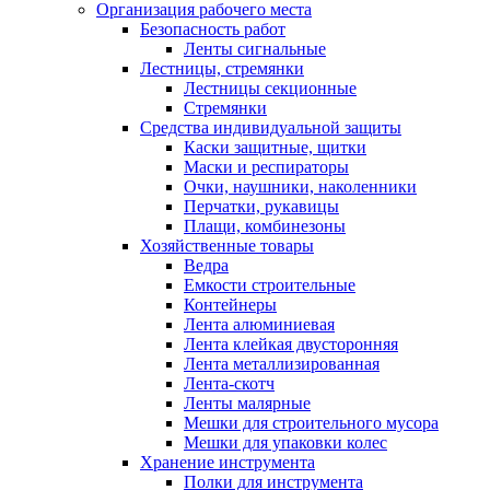
Организация рабочего места
Безопасность работ
Ленты сигнальные
Лестницы, стремянки
Лестницы секционные
Стремянки
Средства индивидуальной защиты
Каски защитные, щитки
Маски и респираторы
Очки, наушники, наколенники
Перчатки, рукавицы
Плащи, комбинезоны
Хозяйственные товары
Ведра
Емкости строительные
Контейнеры
Лента алюминиевая
Лента клейкая двусторонняя
Лента металлизированная
Лента-скотч
Ленты малярные
Мешки для строительного мусора
Мешки для упаковки колес
Хранение инструмента
Полки для инструмента