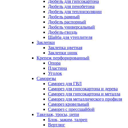
Дюбель для гипсокартона
Дюбель для пенобетона
Дюбель для теплоизоляции
Дюбель рамный
Дюбель распорный
Дюбель универсальный
Дюбель-гвоздь
Шайба для утеплителя
Заклепки
Заклепка цветная
Заклепки цинк
Крепеж перфорированный
Опора
Пластина
Уголок
Саморезы
Саморез для ГВЛ
Саморез для гипсокартона и дерева
Саморез для гипсокартона и металла
Саморез для металлического профиля
Саморез кровельный
Саморез с прессшайбой
Такелаж, тросы, цепи
Блок, зажим, талреп
Вертлюг