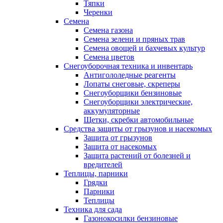
Тяпки
Черенки
Семена
Семена газона
Семена зелени и пряных трав
Семена овощей и бахчевых культур
Семена цветов
Снегоуборочная техника и инвентарь
Антигололедные реагенты
Лопаты снеговые, скреперы
Снегоуборщики бензиновые
Снегоуборщики электрические,
аккумуляторные
Щетки, скребки автомобильные
Средства защиты от грызунов и насекомых
Защита от грызунов
Защита от насекомых
Защита растений от болезней и
вредителей
Теплицы, парники
Грядки
Парники
Теплицы
Техника для сада
Газонокосилки бензиновые