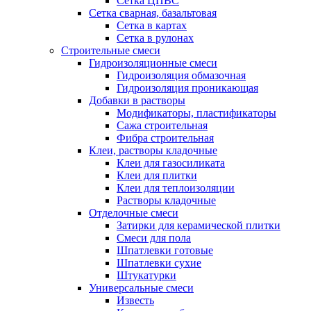
Сетка ЦПВС
Сетка сварная, базальтовая
Сетка в картах
Сетка в рулонах
Строительные смеси
Гидроизоляционные смеси
Гидроизоляция обмазочная
Гидроизоляция проникающая
Добавки в растворы
Модификаторы, пластификаторы
Сажа строительная
Фибра строительная
Клеи, растворы кладочные
Клеи для газосиликата
Клеи для плитки
Клеи для теплоизоляции
Растворы кладочные
Отделочные смеси
Затирки для керамической плитки
Смеси для пола
Шпатлевки готовые
Шпатлевки сухие
Штукатурки
Универсальные смеси
Известь