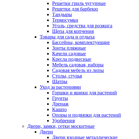
Решетки гриль чугунные
Решетки для барбекю
Тандыры
Термосумки
Уголь, средства для розжига
Щепа для копчения
Товары для сада и отдыха
Бассейны, комплектующие
Зонты пляжные
Качели садовые
Кресла подвесные
Мебель садовая, наборы
Садовая мебель из липы
Столы, стулья
Шатры
Уход за растениями
Горшки и ящики для растений
Грунты
Дренаж
Кашпо
Опоры и подвязки для растений
Удобрения
Двери, замки, сетки москитные
Двери
Двери входные металлические