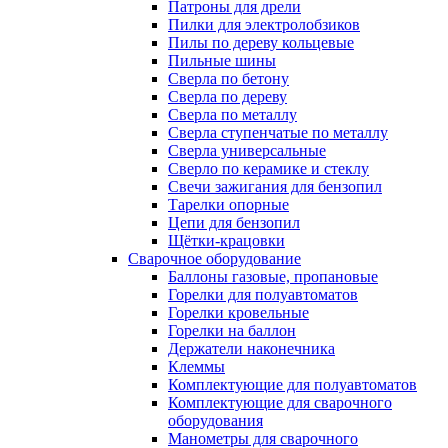
Патроны для дрели
Пилки для электролобзиков
Пилы по дереву кольцевые
Пильные шины
Сверла по бетону
Сверла по дереву
Сверла по металлу
Сверла ступенчатые по металлу
Сверла универсальные
Сверло по керамике и стеклу
Свечи зажигания для бензопил
Тарелки опорные
Цепи для бензопил
Щётки-крацовки
Сварочное оборудование
Баллоны газовые, пропановые
Горелки для полуавтоматов
Горелки кровельные
Горелки на баллон
Держатели наконечника
Клеммы
Комплектующие для полуавтоматов
Комплектующие для сварочного
оборудования
Манометры для сварочного