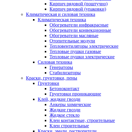
Кирпич рядовой (поштучно)
Кирпич рядовой (упаковки)
Климатическая и силовая техника
Климатическая техника
Обогреватели инфракрасные
Обогреватели конвекционные
Обогреватели масляные
Отопительные модули
Тепловентиляторы электрические
Тепловые пушки газовые
Тепловые пушки электрические
Силовая техника
Генераторы
Стабилизаторы
Краски, грунтовки, пены
Грунтовки
Бетоноконтакт
Грунтовки проникающие
Клей, жидкие гвозди
Анкеры химические
Жидкие гвозди
Жидкое стекло
Клеи контактные, строительные
Клеи строительные
Краски, эмали, растворители