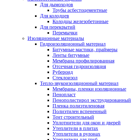
Для дымоходов
Трубы асбестоцементные
Для колодцев
Колодцы железобетонные
Для перекрытий
Перемычки
Изоляционные материалы
Гидроизоляционный материал
Битумные мастики, праймеры
Ленты битумные
Мембрана профилированная
Отсечная гидроизоляция
Рубероид
Стеклоизол
Тепло-звукоизоляционный материал
Мембраны, пленки изоляционные
Пенопласт
Пенополистирол экструдированный
Пленка полиэтиленовая
Полиэтилен вспененный
Тент строительный
Уплотнители для окон и дверей
Утеплители в плитах
Утеплители в рулонах
Утеплители для труб