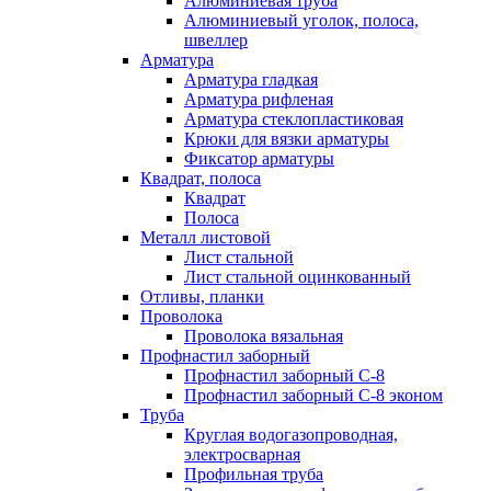
Алюминиевая труба
Алюминиевый уголок, полоса,
швеллер
Арматура
Арматура гладкая
Арматура рифленая
Арматура стеклопластиковая
Крюки для вязки арматуры
Фиксатор арматуры
Квадрат, полоса
Квадрат
Полоса
Металл листовой
Лист стальной
Лист стальной оцинкованный
Отливы, планки
Проволока
Проволока вязальная
Профнастил заборный
Профнастил заборный С-8
Профнастил заборный С-8 эконом
Труба
Круглая водогазопроводная,
электросварная
Профильная труба