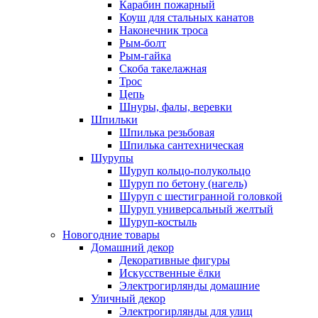
Карабин пожарный
Коуш для стальных канатов
Наконечник троса
Рым-болт
Рым-гайка
Скоба такелажная
Трос
Цепь
Шнуры, фалы, веревки
Шпильки
Шпилька резьбовая
Шпилька сантехническая
Шурупы
Шуруп кольцо-полукольцо
Шуруп по бетону (нагель)
Шуруп с шестигранной головкой
Шуруп универсальный желтый
Шуруп-костыль
Новогодние товары
Домашний декор
Декоративные фигуры
Искусственные ёлки
Электрогирлянды домашние
Уличный декор
Электрогирлянды для улиц