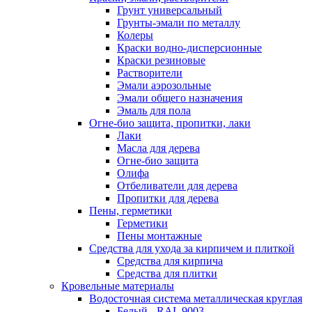
Грунт универсальный
Грунты-эмали по металлу
Колеры
Краски водно-дисперсионные
Краски резиновые
Растворители
Эмали аэрозольные
Эмали общего назначения
Эмаль для пола
Огне-био защита, пропитки, лаки
Лаки
Масла для дерева
Огне-био защита
Олифа
Отбеливатели для дерева
Пропитки для дерева
Пены, герметики
Герметики
Пены монтажные
Средства для ухода за кирпичем и плиткой
Средства для кирпича
Средства для плитки
Кровельные материалы
Водосточная система металлическая круглая
Белый - RAL 9003