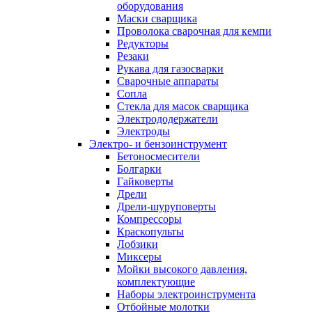
оборудования
Маски сварщика
Проволока сварочная для кемпи
Редукторы
Резаки
Рукава для газосварки
Сварочные аппараты
Сопла
Стекла для масок сварщика
Электрододержатели
Электроды
Электро- и бензоинструмент
Бетоносмесители
Болгарки
Гайковерты
Дрели
Дрели-шуруповерты
Компрессоры
Краскопульты
Лобзики
Миксеры
Мойки высокого давления,
комплектующие
Наборы электроинструмента
Отбойные молотки