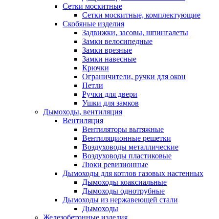
Сетки москитные
Сетки москитные, комплектующие
Скобяные изделия
Задвижки, засовы, шпингалеты
Замки велосипедные
Замки врезные
Замки навесные
Крючки
Ограничители, ручки для окон
Петли
Ручки для двери
Ушки для замков
Дымоходы, вентиляция
Вентиляция
Вентиляторы вытяжные
Вентиляционные решетки
Воздуховоды металлические
Воздуховоды пластиковые
Люки ревизионные
Дымоходы для котлов газовых настенных
Дымоходы коаксиальные
Дымоходы однотрубные
Дымоходы из нержавеющей стали
Дымоходы
Железобетонные изделия