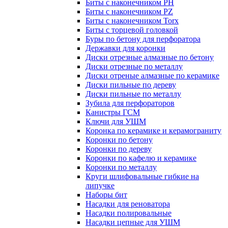
Биты с наконечником PH
Биты с наконечником PZ
Биты с наконечником Torx
Биты с торцевой головкой
Буры по бетону для перфоратора
Державки для коронки
Диски отрезные алмазные по бетону
Диски отрезные по металлу
Диски отреные алмазные по керамике
Диски пильные по дереву
Диски пильные по металлу
Зубила для перфораторов
Канистры ГСМ
Ключи для УШМ
Коронка по керамике и керамограниту
Коронки по бетону
Коронки по дереву
Коронки по кафелю и керамике
Коронки по металлу
Круги шлифовальные гибкие на
липучке
Наборы бит
Насадки для реноватора
Насадки полировальные
Насадки цепные для УШМ