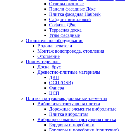
Отливы оконные
Панели фасадные Дёке
Плитка фасадная Hauberk
Сайдинг виниловый
Софиты Дёке
Террасная доска
Углы фасадные
Отопительное оборудование
Водонагреватели
Монтаж водопровода, отопления
Отопление
Пиломатериаллы
Доска, брус
Древестно-плитные материалы
ДВП
ОСП (OSB)
Фанера
ЦСП
Плитка тротуарная, дорожные элементы
Вибролитая тротуарная плитка
Дорожные элементы вибролитые
Плитка вибролитая
Вибропрессованная тротуарная плитка
Бордюры и поребрики
Бордюры и поребрики (поштучно)