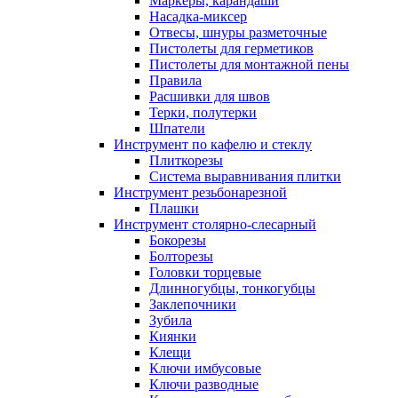
Маркеры, карандаши
Насадка-миксер
Отвесы, шнуры разметочные
Пистолеты для герметиков
Пистолеты для монтажной пены
Правила
Расшивки для швов
Терки, полутерки
Шпатели
Инструмент по кафелю и стеклу
Плиткорезы
Система выравнивания плитки
Инструмент резьбонарезной
Плашки
Инструмент столярно-слесарный
Бокорезы
Болторезы
Головки торцевые
Длинногубцы, тонкогубцы
Заклепочники
Зубила
Киянки
Клещи
Ключи имбусовые
Ключи разводные