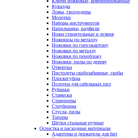
Ключи рожковые, комбинированные
Кувалды
Ломы, гвоздодеры
Молотки
Наборы инструментов
Напильники, надфили
Ножи строительные и лезвия
Ножницы по металлу
Ножовки по гипсокартону
Ножовки по металлу
Ножовки по пеноблоку
Ножовки, пилы по дереву
Отвертки
Пистолеты скобозабивные, скобы
Плоскогубцы
Полотна для сабельных пил
Рубанки
Стамески
Стрипперы
Струбцины
Стусла, пилы
Топоры
Щетки стальные ручные
Оснастка и расходные материалы
Адаптеры и держатели для бит