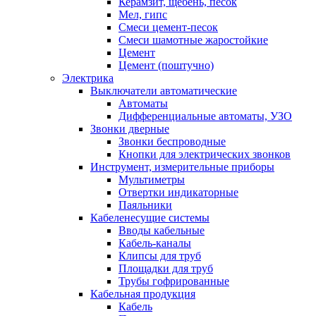
Керамзит, щебень, песок
Мел, гипс
Смеси цемент-песок
Смеси шамотные жаростойкие
Цемент
Цемент (поштучно)
Электрика
Выключатели автоматические
Автоматы
Дифференциальные автоматы, УЗО
Звонки дверные
Звонки беспроводные
Кнопки для электрических звонков
Инструмент, измерительные приборы
Мультиметры
Отвертки индикаторные
Паяльники
Кабеленесущие системы
Вводы кабельные
Кабель-каналы
Клипсы для труб
Площадки для труб
Трубы гофрированные
Кабельная продукция
Кабель