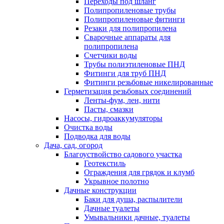
Переходы под шланг
Полипропиленовые трубы
Полипропиленовые фитинги
Резаки для полипропилена
Сварочные аппараты для
полипропилена
Счетчики воды
Трубы полиэтиленовые ПНД
Фитинги для труб ПНД
Фитинги резьбовые никелированные
Герметизация резьбовых соединений
Ленты-фум, лен, нити
Пасты, смазки
Насосы, гидроаккумуляторы
Очистка воды
Подводка для воды
Дача, сад, огород
Благоуствойство садового участка
Геотекстиль
Ограждения для грядок и клумб
Укрывное полотно
Дачные конструкции
Баки для душа, распылители
Дачные туалеты
Умывальники дачные, туалеты