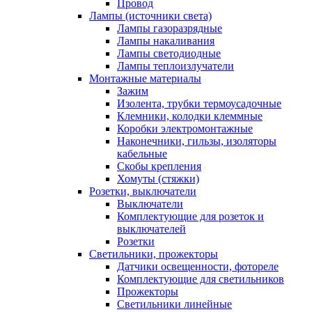
Провод
Лампы (источники света)
Лампы газоразрядные
Лампы накаливания
Лампы светодиодные
Лампы теплоизлучатели
Монтажные материалы
Зажим
Изолента, трубки термоусадочные
Клемники, колодки клеммные
Коробки электромонтажные
Наконечники, гильзы, изоляторы
кабельные
Скобы крепления
Хомуты (стяжки)
Розетки, выключатели
Выключатели
Комплектующие для розеток и
выключателей
Розетки
Светильники, прожекторы
Датчики освещенности, фотореле
Комплектующие для светильников
Прожекторы
Светильники линейные