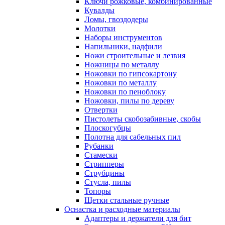
Ключи рожковые, комбинированные
Кувалды
Ломы, гвоздодеры
Молотки
Наборы инструментов
Напильники, надфили
Ножи строительные и лезвия
Ножницы по металлу
Ножовки по гипсокартону
Ножовки по металлу
Ножовки по пеноблоку
Ножовки, пилы по дереву
Отвертки
Пистолеты скобозабивные, скобы
Плоскогубцы
Полотна для сабельных пил
Рубанки
Стамески
Стрипперы
Струбцины
Стусла, пилы
Топоры
Щетки стальные ручные
Оснастка и расходные материалы
Адаптеры и держатели для бит