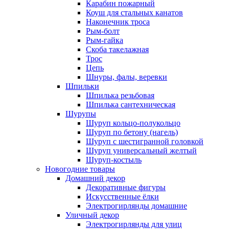
Карабин пожарный
Коуш для стальных канатов
Наконечник троса
Рым-болт
Рым-гайка
Скоба такелажная
Трос
Цепь
Шнуры, фалы, веревки
Шпильки
Шпилька резьбовая
Шпилька сантехническая
Шурупы
Шуруп кольцо-полукольцо
Шуруп по бетону (нагель)
Шуруп с шестигранной головкой
Шуруп универсальный желтый
Шуруп-костыль
Новогодние товары
Домашний декор
Декоративные фигуры
Искусственные ёлки
Электрогирлянды домашние
Уличный декор
Электрогирлянды для улиц