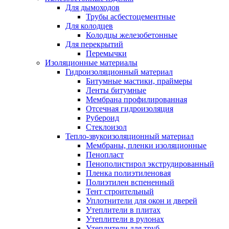
Для дымоходов
Трубы асбестоцементные
Для колодцев
Колодцы железобетонные
Для перекрытий
Перемычки
Изоляционные материалы
Гидроизоляционный материал
Битумные мастики, праймеры
Ленты битумные
Мембрана профилированная
Отсечная гидроизоляция
Рубероид
Стеклоизол
Тепло-звукоизоляционный материал
Мембраны, пленки изоляционные
Пенопласт
Пенополистирол экструдированный
Пленка полиэтиленовая
Полиэтилен вспененный
Тент строительный
Уплотнители для окон и дверей
Утеплители в плитах
Утеплители в рулонах
Утеплители для труб