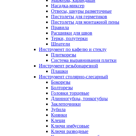
Маркеры, карандаши
Насадка-миксер
Отвесы, шнуры разметочные
Пистолеты для герметиков
Пистолеты для монтажной пены
Правила
Расшивки для швов
Терки, полутерки
Шпатели
Инструмент по кафелю и стеклу
Плиткорезы
Система выравнивания плитки
Инструмент резьбонарезной
Плашки
Инструмент столярно-слесарный
Бокорезы
Болторезы
Головки торцевые
Длинногубцы, тонкогубцы
Заклепочники
Зубила
Киянки
Клещи
Ключи имбусовые
Ключи разводные