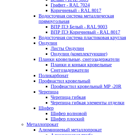
Графит - RAL 7024
Коричневый - RAL 8017
Водосточная система металлическая
прямоугольная
ВПР ПЭ Белый - RAL 9003
ВПР ПЭ Коричневый - RAL 8017
Водосточная система пластиковая круглая
Ондулин
Листы Ондулин
Ондулин (комплектующие)
Планки кровельные, снегозадержатели
Планки и коньки кровельные
Снегозадержатели
Поликарбонат
Профнастил кровельный
Профнастил кровельный МР -20R
Черепица
Черепица гибкая
Черепица гибкая элементы отделки
Шифер
Шифер волновой
Шифер плоский
Металлопрокат
Алюминиевый металлопрокат