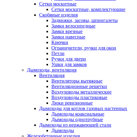
Сетки москитные
Сетки москитные, комплектующие
Скобяные изделия
Задвижки, засовы, шпингалеты
Замки велосипедные
Замки врезные
Замки навесные
Крючки
Ограничители, ручки для окон
Петли
Ручки для двери
Ушки для замков
Дымоходы, вентиляция
Вентиляция
Вентиляторы вытяжные
Вентиляционные решетки
Воздуховоды металлические
Воздуховоды пластиковые
Люки ревизионные
Дымоходы для котлов газовых настенных
Дымоходы коаксиальные
Дымоходы однотрубные
Дымоходы из нержавеющей стали
Дымоходы
Железобетонные изделия