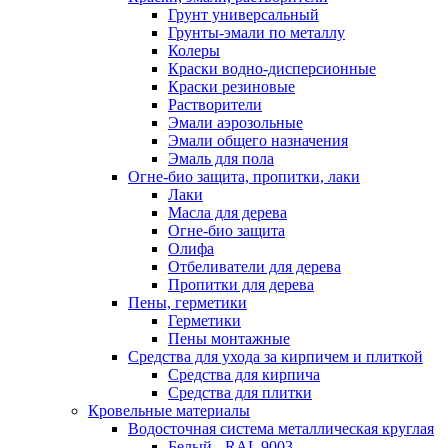
Грунт универсальный
Грунты-эмали по металлу
Колеры
Краски водно-дисперсионные
Краски резиновые
Растворители
Эмали аэрозольные
Эмали общего назначения
Эмаль для пола
Огне-био защита, пропитки, лаки
Лаки
Масла для дерева
Огне-био защита
Олифа
Отбеливатели для дерева
Пропитки для дерева
Пены, герметики
Герметики
Пены монтажные
Средства для ухода за кирпичем и плиткой
Средства для кирпича
Средства для плитки
Кровельные материалы
Водосточная система металлическая круглая
Белый - RAL 9003