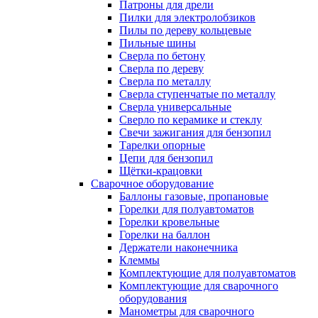
Патроны для дрели
Пилки для электролобзиков
Пилы по дереву кольцевые
Пильные шины
Сверла по бетону
Сверла по дереву
Сверла по металлу
Сверла ступенчатые по металлу
Сверла универсальные
Сверло по керамике и стеклу
Свечи зажигания для бензопил
Тарелки опорные
Цепи для бензопил
Щётки-крацовки
Сварочное оборудование
Баллоны газовые, пропановые
Горелки для полуавтоматов
Горелки кровельные
Горелки на баллон
Держатели наконечника
Клеммы
Комплектующие для полуавтоматов
Комплектующие для сварочного
оборудования
Манометры для сварочного