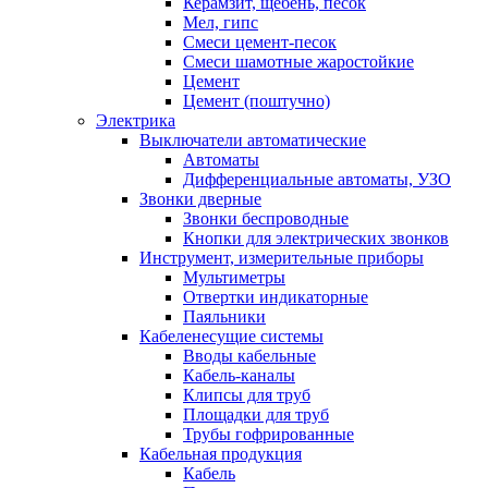
Керамзит, щебень, песок
Мел, гипс
Смеси цемент-песок
Смеси шамотные жаростойкие
Цемент
Цемент (поштучно)
Электрика
Выключатели автоматические
Автоматы
Дифференциальные автоматы, УЗО
Звонки дверные
Звонки беспроводные
Кнопки для электрических звонков
Инструмент, измерительные приборы
Мультиметры
Отвертки индикаторные
Паяльники
Кабеленесущие системы
Вводы кабельные
Кабель-каналы
Клипсы для труб
Площадки для труб
Трубы гофрированные
Кабельная продукция
Кабель