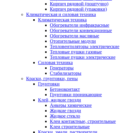
Кирпич рядовой (поштучно)
Кирпич рядовой (упаковки)
Климатическая и силовая техника
Климатическая техника
Обогреватели инфракрасные
Обогреватели конвекционные
Обогреватели масляные
Отопительные модули
Тепловентиляторы электрические
Тепловые пушки газовые
Тепловые пушки электрические
Силовая техника
Генераторы
Стабилизаторы
Краски, грунтовки, пены
Грунтовки
Бетоноконтакт
Грунтовки проникающие
Клей, жидкие гвозди
Анкеры химические
Жидкие гвозди
Жидкое стекло
Клеи контактные, строительные
Клеи строительные
Краски, эмали, растворители