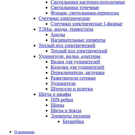
Светильники настенно-потолочные
Светильники точечные
Фонари, светильники-переноски
Счетчики электрические
Счетчики электрические 1-фазные
ТЭНы, аноды, термостаты
Аноды
Нагревательные элементы
Теплый пол электрический
Теплый пол электрический
Удлинители, вилки, адаптеры
Вилки для удлинителей
Колодки для удлинителей
Переключатели, заглушки
Разветвители сетевые
Удлинители
Штепсели и розетки
Щиты и шкафы
DIN-рейки
Шины
Щиты и боксы
Элементы питания
Батарейки
О компании