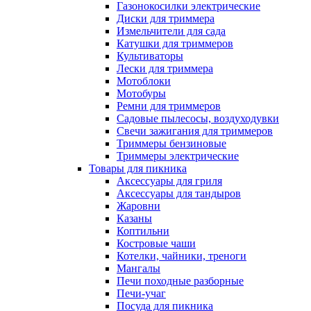
Газонокосилки электрические
Диски для триммера
Измельчители для сада
Катушки для триммеров
Культиваторы
Лески для триммера
Мотоблоки
Мотобуры
Ремни для триммеров
Садовые пылесосы, воздуходувки
Свечи зажигания для триммеров
Триммеры бензиновые
Триммеры электрические
Товары для пикника
Аксессуары для гриля
Аксессуары для тандыров
Жаровни
Казаны
Коптильни
Костровые чаши
Котелки, чайники, треноги
Мангалы
Печи походные разборные
Печи-учаг
Посуда для пикника