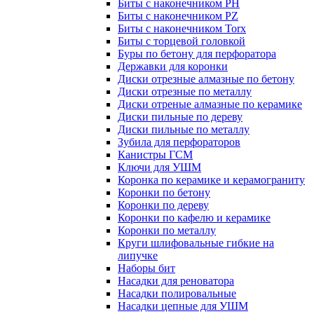
Биты с наконечником PH
Биты с наконечником PZ
Биты с наконечником Torx
Биты с торцевой головкой
Буры по бетону для перфоратора
Державки для коронки
Диски отрезные алмазные по бетону
Диски отрезные по металлу
Диски отреные алмазные по керамике
Диски пильные по дереву
Диски пильные по металлу
Зубила для перфораторов
Канистры ГСМ
Ключи для УШМ
Коронка по керамике и керамограниту
Коронки по бетону
Коронки по дереву
Коронки по кафелю и керамике
Коронки по металлу
Круги шлифовальные гибкие на
липучке
Наборы бит
Насадки для реноватора
Насадки полировальные
Насадки цепные для УШМ