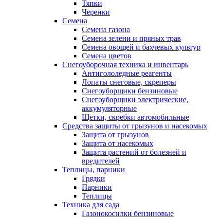
Тяпки
Черенки
Семена
Семена газона
Семена зелени и пряных трав
Семена овощей и бахчевых культур
Семена цветов
Снегоуборочная техника и инвентарь
Антигололедные реагенты
Лопаты снеговые, скреперы
Снегоуборщики бензиновые
Снегоуборщики электрические,
аккумуляторные
Щетки, скребки автомобильные
Средства защиты от грызунов и насекомых
Защита от грызунов
Защита от насекомых
Защита растений от болезней и
вредителей
Теплицы, парники
Грядки
Парники
Теплицы
Техника для сада
Газонокосилки бензиновые