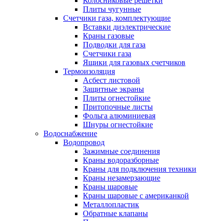
Колосниковые решетки
Плиты чугунные
Счетчики газа, комплектующие
Вставки диэлектрические
Краны газовые
Подводки для газа
Счетчики газа
Ящики для газовых счетчиков
Термоизоляция
Асбест листовой
Защитные экраны
Плиты огнестойкие
Притопочные листы
Фольга алюминиевая
Шнуры огнестойкие
Водоснабжение
Водопровод
Зажимные соединения
Краны водоразборные
Краны для подключения техники
Краны незамерзающие
Краны шаровые
Краны шаровые с американкой
Металлопластик
Обратные клапаны