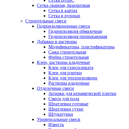
Сетка ЦПВС
Сетка сварная, базальтовая
Сетка в картах
Сетка в рулонах
Строительные смеси
Гидроизоляционные смеси
Гидроизоляция обмазочная
Гидроизоляция проникающая
Добавки в растворы
Модификаторы, пластификаторы
Сажа строительная
Фибра строительная
Клеи, растворы кладочные
Клеи для газосиликата
Клеи для плитки
Клеи для теплоизоляции
Растворы кладочные
Отделочные смеси
Затирки для керамической плитки
Смеси для пола
Шпатлевки готовые
Шпатлевки сухие
Штукатурки
Универсальные смеси
Известь