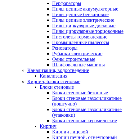
Перфораторы
Пилы цепные аккумуляторные
Пилы цепные бензиновые
Пилы цепные электрические
Пилы циркулярные дисковые
Пилы циркулярные торцовочные
Пистолеты термоклеящие
Промышленные пылесосы
Реноваторы
Рубанки электрические
Фены строительные
Шлифовальные машины
Канализация, водоотведение
Канализация
Кирпич, блоки стеновые
Блоки стеновые
Блоки стеновые бетонные
Блоки стеновые газосиликатные
(поштучно)
Блоки стеновые газосиликатные
(упаковки)
Блоки стеновые керамические
Кирпич
Кирпич лицевой
Кирпич печной, огнеупорный