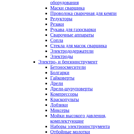
оборудования
Маски сварщика
Проволока сварочная для кемпи
Редукторы
Резаки
Рукава для газосварки
Сварочные аппараты
Сопла
Стекла для масок сварщика
Электрододержатели
Электроды
Электро- и бензоинструмент
Бетоносмесители
Болгарки
Гайковерты
Дрели
Дрели-шуруповерты
Компрессоры
Краскопульты
Лобзики
Миксеры
Мойки высокого давления,
комплектующие
Наборы электроинструмента
Отбойные молотки