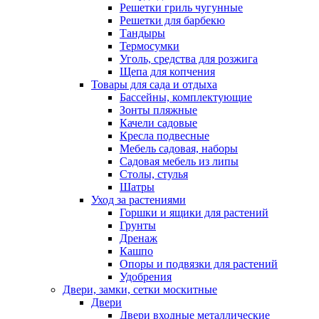
Решетки гриль чугунные
Решетки для барбекю
Тандыры
Термосумки
Уголь, средства для розжига
Щепа для копчения
Товары для сада и отдыха
Бассейны, комплектующие
Зонты пляжные
Качели садовые
Кресла подвесные
Мебель садовая, наборы
Садовая мебель из липы
Столы, стулья
Шатры
Уход за растениями
Горшки и ящики для растений
Грунты
Дренаж
Кашпо
Опоры и подвязки для растений
Удобрения
Двери, замки, сетки москитные
Двери
Двери входные металлические