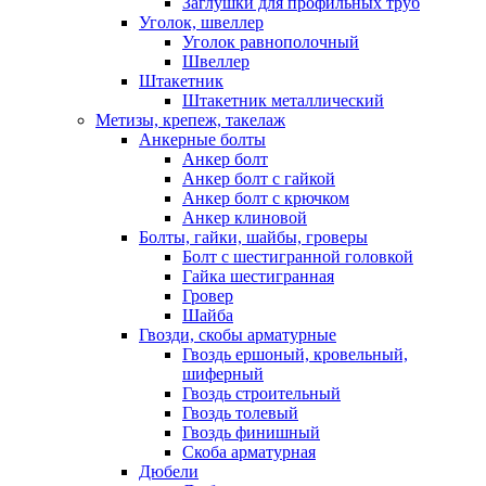
Заглушки для профильных труб
Уголок, швеллер
Уголок равнополочный
Швеллер
Штакетник
Штакетник металлический
Метизы, крепеж, такелаж
Анкерные болты
Анкер болт
Анкер болт с гайкой
Анкер болт с крючком
Анкер клиновой
Болты, гайки, шайбы, гроверы
Болт c шестигранной головкой
Гайка шестигранная
Гровер
Шайба
Гвозди, скобы арматурные
Гвоздь ершоный, кровельный,
шиферный
Гвоздь строительный
Гвоздь толевый
Гвоздь финишный
Скоба арматурная
Дюбели