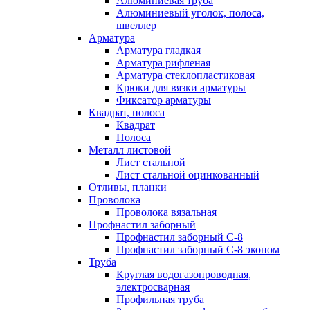
Алюминиевая труба
Алюминиевый уголок, полоса,
швеллер
Арматура
Арматура гладкая
Арматура рифленая
Арматура стеклопластиковая
Крюки для вязки арматуры
Фиксатор арматуры
Квадрат, полоса
Квадрат
Полоса
Металл листовой
Лист стальной
Лист стальной оцинкованный
Отливы, планки
Проволока
Проволока вязальная
Профнастил заборный
Профнастил заборный С-8
Профнастил заборный С-8 эконом
Труба
Круглая водогазопроводная,
электросварная
Профильная труба