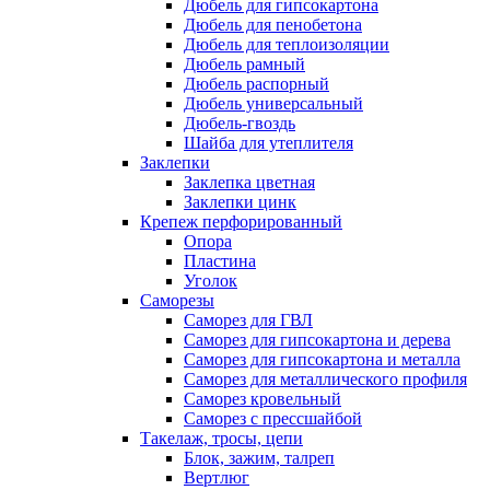
Дюбель для гипсокартона
Дюбель для пенобетона
Дюбель для теплоизоляции
Дюбель рамный
Дюбель распорный
Дюбель универсальный
Дюбель-гвоздь
Шайба для утеплителя
Заклепки
Заклепка цветная
Заклепки цинк
Крепеж перфорированный
Опора
Пластина
Уголок
Саморезы
Саморез для ГВЛ
Саморез для гипсокартона и дерева
Саморез для гипсокартона и металла
Саморез для металлического профиля
Саморез кровельный
Саморез с прессшайбой
Такелаж, тросы, цепи
Блок, зажим, талреп
Вертлюг