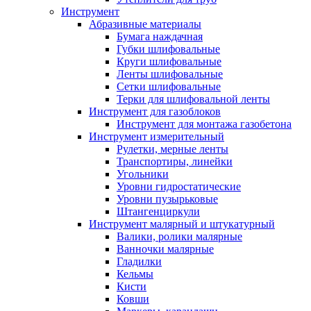
Инструмент
Абразивные материалы
Бумага наждачная
Губки шлифовальные
Круги шлифовальные
Ленты шлифовальные
Сетки шлифовальные
Терки для шлифовальной ленты
Инструмент для газоблоков
Инструмент для монтажа газобетона
Инструмент измерительный
Рулетки, мерные ленты
Транспортиры, линейки
Угольники
Уровни гидростатические
Уровни пузырьковые
Штангенциркули
Инструмент малярный и штукатурный
Валики, ролики малярные
Ванночки малярные
Гладилки
Кельмы
Кисти
Ковши