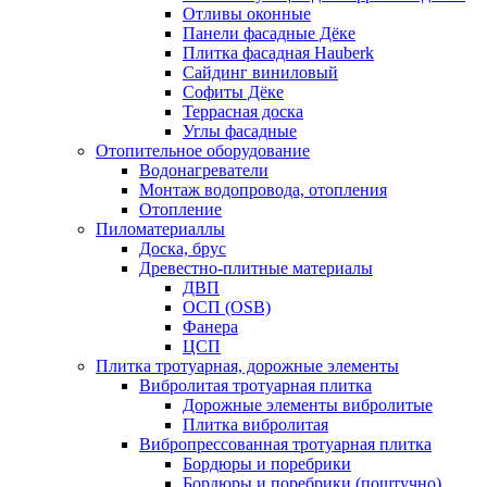
Отливы оконные
Панели фасадные Дёке
Плитка фасадная Hauberk
Сайдинг виниловый
Софиты Дёке
Террасная доска
Углы фасадные
Отопительное оборудование
Водонагреватели
Монтаж водопровода, отопления
Отопление
Пиломатериаллы
Доска, брус
Древестно-плитные материалы
ДВП
ОСП (OSB)
Фанера
ЦСП
Плитка тротуарная, дорожные элементы
Вибролитая тротуарная плитка
Дорожные элементы вибролитые
Плитка вибролитая
Вибропрессованная тротуарная плитка
Бордюры и поребрики
Бордюры и поребрики (поштучно)