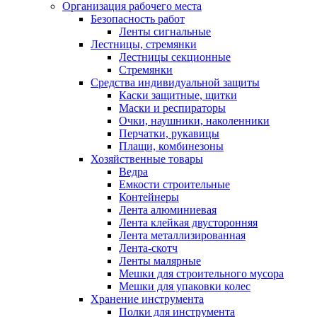
Организация рабочего места
Безопасность работ
Ленты сигнальные
Лестницы, стремянки
Лестницы секционные
Стремянки
Средства индивидуальной защиты
Каски защитные, щитки
Маски и респираторы
Очки, наушники, наколенники
Перчатки, рукавицы
Плащи, комбинезоны
Хозяйственные товары
Ведра
Емкости строительные
Контейнеры
Лента алюминиевая
Лента клейкая двусторонняя
Лента металлизированная
Лента-скотч
Ленты малярные
Мешки для строительного мусора
Мешки для упаковки колес
Хранение инструмента
Полки для инструмента