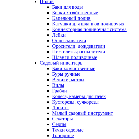
Полив
Баки для воды
Бочки хозяйственные
Капельный полив
Катушки для шлангов поливочых
Коннекторная поливочная система
Лейки
Опрыскиватели
Оросители, дождеватели
Пистолеты-распылители
Шланги поливочные
Садовый инвентарь
Баки хозяйственные
Буры ручные
Веники, метлы
Вилы
Грабли
Колеса, камеры для тачек
Кусторезы, сучкорезы
Лопаты
Малый садовый инструмент
Секаторы
Серпы
Тачки садовые
Топорище