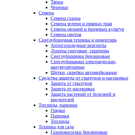
Тяпки
Черенки
Семена
Семена газона
Семена зелени и пряных трав
Семена овощей и бахчевых культур
Семена цветов
Снегоуборочная техника и инвентарь
Антигололедные реагенты
Лопаты снеговые, скреперы
Снегоуборщики бензиновые
Снегоуборщики электрические,
аккумуляторные
Щетки, скребки автомобильные
Средства защиты от грызунов и насекомых
Защита от грызунов
Защита от насекомых
Защита растений от болезней и
вредителей
Теплицы, парники
Грядки
Парники
Теплицы
Техника для сада
Газонокосилки бензиновые