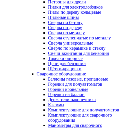
Патроны для дрели
Пилки для электролобзиков
Пилы по дереву кольцевые
Пильные шины
Сверла по бетону
Сверла по дереву
Сверла по металлу
Сверла ступенчатые по металлу
Сверла универсальные
Сверло по керамике и стеклу
Свечи зажигания для бензопил
Тарелки опорные
Цепи для бензопил
Щётки-крацовки
Сварочное оборудование
Баллоны газовые, пропановые
Горелки для полуавтоматов
Горелки кровельные
Горелки на баллон
Держатели наконечника
Клеммы
Комплектующие для полуавтоматов
Комплектующие для сварочного
оборудования
Манометры для сварочного