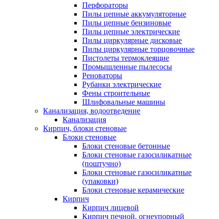
Перфораторы
Пилы цепные аккумуляторные
Пилы цепные бензиновые
Пилы цепные электрические
Пилы циркулярные дисковые
Пилы циркулярные торцовочные
Пистолеты термоклеящие
Промышленные пылесосы
Реноваторы
Рубанки электрические
Фены строительные
Шлифовальные машины
Канализация, водоотведение
Канализация
Кирпич, блоки стеновые
Блоки стеновые
Блоки стеновые бетонные
Блоки стеновые газосиликатные
(поштучно)
Блоки стеновые газосиликатные
(упаковки)
Блоки стеновые керамические
Кирпич
Кирпич лицевой
Кирпич печной, огнеупорный