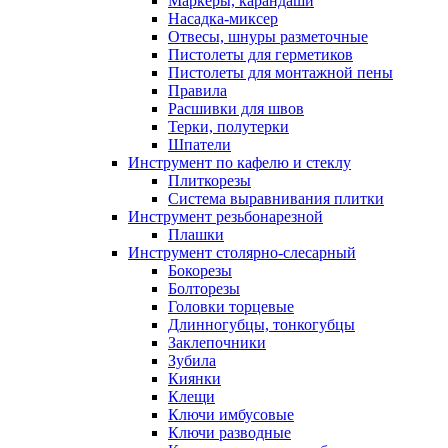
Маркеры, карандаши
Насадка-миксер
Отвесы, шнуры разметочные
Пистолеты для герметиков
Пистолеты для монтажной пены
Правила
Расшивки для швов
Терки, полутерки
Шпатели
Инструмент по кафелю и стеклу
Плиткорезы
Система выравнивания плитки
Инструмент резьбонарезной
Плашки
Инструмент столярно-слесарный
Бокорезы
Болторезы
Головки торцевые
Длинногубцы, тонкогубцы
Заклепочники
Зубила
Киянки
Клещи
Ключи имбусовые
Ключи разводные