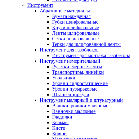
Инструмент
Абразивные материалы
Бумага наждачная
Губки шлифовальные
Круги шлифовальные
Ленты шлифовальные
Сетки шлифовальные
Терки для шлифовальной ленты
Инструмент для газоблоков
Инструмент для монтажа газобетона
Инструмент измерительный
Рулетки, мерные ленты
Транспортиры, линейки
Угольники
Уровни гидростатические
Уровни пузырьковые
Штангенциркули
Инструмент малярный и штукатурный
Валики, ролики малярные
Ванночки малярные
Гладилки
Кельмы
Кисти
Ковши