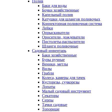
Полив
Баки для воды
Бочки хозяйственные
Капельный полив
Катушки для шлангов поливочых
Коннекторная поливочная система
Лейки
Опрыскиватели
Оросители, дождеватели
Пистолеты-распылители
Шланги поливочные
Садовый инвентарь
Баки хозяйственные
Буры ручные
Веники, метлы
Вилы
Грабли
Колеса, камеры для тачек
Кусторезы, сучкорезы
Лопаты
Малый садовый инструмент
Секаторы
Серпы
Тачки садовые
Топорище