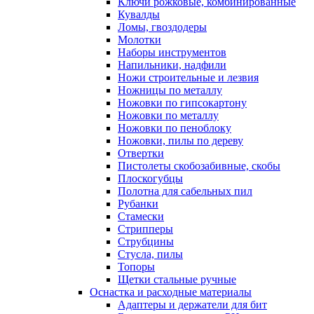
Ключи рожковые, комбинированные
Кувалды
Ломы, гвоздодеры
Молотки
Наборы инструментов
Напильники, надфили
Ножи строительные и лезвия
Ножницы по металлу
Ножовки по гипсокартону
Ножовки по металлу
Ножовки по пеноблоку
Ножовки, пилы по дереву
Отвертки
Пистолеты скобозабивные, скобы
Плоскогубцы
Полотна для сабельных пил
Рубанки
Стамески
Стрипперы
Струбцины
Стусла, пилы
Топоры
Щетки стальные ручные
Оснастка и расходные материалы
Адаптеры и держатели для бит