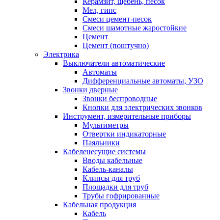
Керамзит, щебень, песок
Мел, гипс
Смеси цемент-песок
Смеси шамотные жаростойкие
Цемент
Цемент (поштучно)
Электрика
Выключатели автоматические
Автоматы
Дифференциальные автоматы, УЗО
Звонки дверные
Звонки беспроводные
Кнопки для электрических звонков
Инструмент, измерительные приборы
Мультиметры
Отвертки индикаторные
Паяльники
Кабеленесущие системы
Вводы кабельные
Кабель-каналы
Клипсы для труб
Площадки для труб
Трубы гофрированные
Кабельная продукция
Кабель