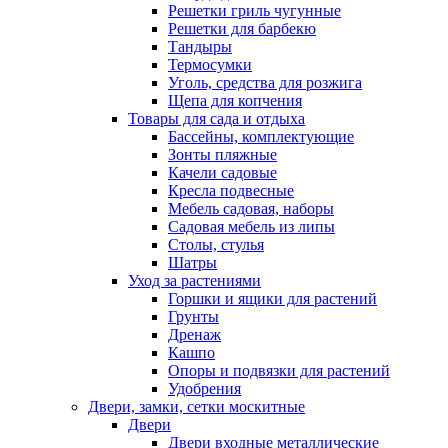
Решетки гриль чугунные
Решетки для барбекю
Тандыры
Термосумки
Уголь, средства для розжига
Щепа для копчения
Товары для сада и отдыха
Бассейны, комплектующие
Зонты пляжные
Качели садовые
Кресла подвесные
Мебель садовая, наборы
Садовая мебель из липы
Столы, стулья
Шатры
Уход за растениями
Горшки и ящики для растений
Грунты
Дренаж
Кашпо
Опоры и подвязки для растений
Удобрения
Двери, замки, сетки москитные
Двери
Двери входные металлические