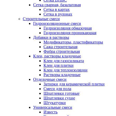
Сетка ЦПВС
Сетка сварная, базальтовая
Сетка в картах
Сетка в рулонах
Строительные смеси
Гидроизоляционные смеси
Гидроизоляция обмазочная
Гидроизоляция проникающая
Добавки в растворы
Модификаторы, пластификаторы
Сажа строительная
Фибра строительная
Клеи, растворы кладочные
Клеи для газосиликата
Клеи для плитки
Клеи для теплоизоляции
Растворы кладочные
Отделочные смеси
Затирки для керамической плитки
Смеси для пола
Шпатлевки готовые
Шпатлевки сухие
Штукатурки
Универсальные смеси
Известь