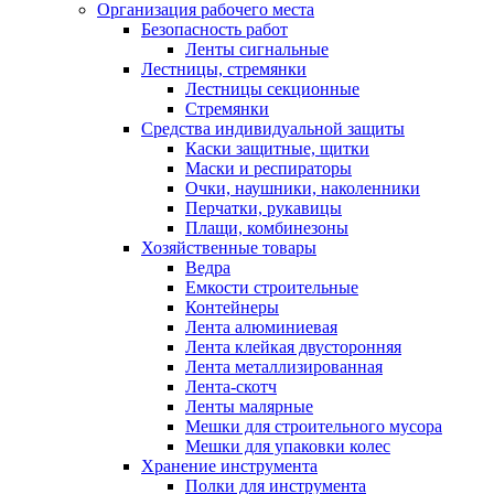
Организация рабочего места
Безопасность работ
Ленты сигнальные
Лестницы, стремянки
Лестницы секционные
Стремянки
Средства индивидуальной защиты
Каски защитные, щитки
Маски и респираторы
Очки, наушники, наколенники
Перчатки, рукавицы
Плащи, комбинезоны
Хозяйственные товары
Ведра
Емкости строительные
Контейнеры
Лента алюминиевая
Лента клейкая двусторонняя
Лента металлизированная
Лента-скотч
Ленты малярные
Мешки для строительного мусора
Мешки для упаковки колес
Хранение инструмента
Полки для инструмента