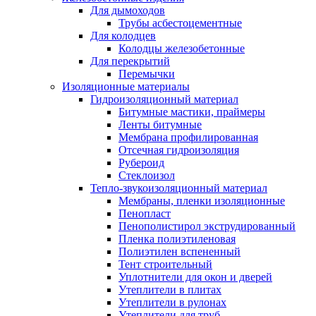
Для дымоходов
Трубы асбестоцементные
Для колодцев
Колодцы железобетонные
Для перекрытий
Перемычки
Изоляционные материалы
Гидроизоляционный материал
Битумные мастики, праймеры
Ленты битумные
Мембрана профилированная
Отсечная гидроизоляция
Рубероид
Стеклоизол
Тепло-звукоизоляционный материал
Мембраны, пленки изоляционные
Пенопласт
Пенополистирол экструдированный
Пленка полиэтиленовая
Полиэтилен вспененный
Тент строительный
Уплотнители для окон и дверей
Утеплители в плитах
Утеплители в рулонах
Утеплители для труб