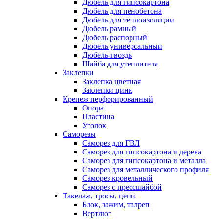
Дюбель для гипсокартона
Дюбель для пенобетона
Дюбель для теплоизоляции
Дюбель рамный
Дюбель распорный
Дюбель универсальный
Дюбель-гвоздь
Шайба для утеплителя
Заклепки
Заклепка цветная
Заклепки цинк
Крепеж перфорированный
Опора
Пластина
Уголок
Саморезы
Саморез для ГВЛ
Саморез для гипсокартона и дерева
Саморез для гипсокартона и металла
Саморез для металлического профиля
Саморез кровельный
Саморез с прессшайбой
Такелаж, тросы, цепи
Блок, зажим, талреп
Вертлюг