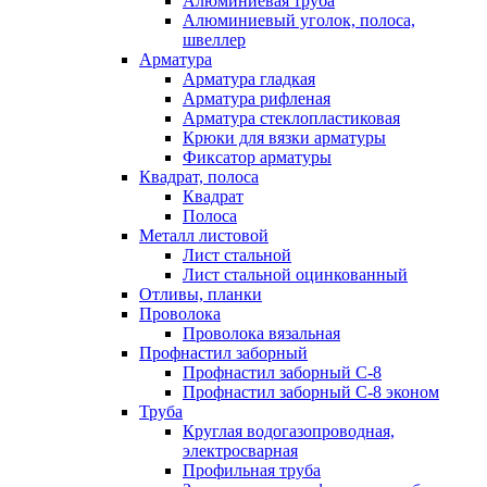
Алюминиевая труба
Алюминиевый уголок, полоса,
швеллер
Арматура
Арматура гладкая
Арматура рифленая
Арматура стеклопластиковая
Крюки для вязки арматуры
Фиксатор арматуры
Квадрат, полоса
Квадрат
Полоса
Металл листовой
Лист стальной
Лист стальной оцинкованный
Отливы, планки
Проволока
Проволока вязальная
Профнастил заборный
Профнастил заборный С-8
Профнастил заборный С-8 эконом
Труба
Круглая водогазопроводная,
электросварная
Профильная труба