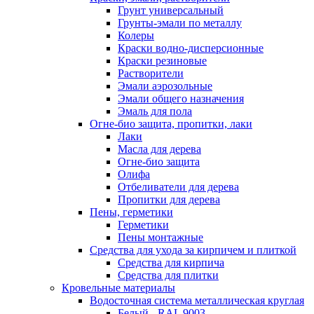
Грунт универсальный
Грунты-эмали по металлу
Колеры
Краски водно-дисперсионные
Краски резиновые
Растворители
Эмали аэрозольные
Эмали общего назначения
Эмаль для пола
Огне-био защита, пропитки, лаки
Лаки
Масла для дерева
Огне-био защита
Олифа
Отбеливатели для дерева
Пропитки для дерева
Пены, герметики
Герметики
Пены монтажные
Средства для ухода за кирпичем и плиткой
Средства для кирпича
Средства для плитки
Кровельные материалы
Водосточная система металлическая круглая
Белый - RAL 9003