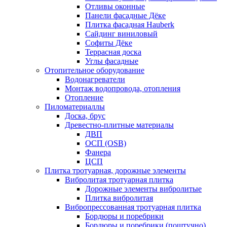
Отливы оконные
Панели фасадные Дёке
Плитка фасадная Hauberk
Сайдинг виниловый
Софиты Дёке
Террасная доска
Углы фасадные
Отопительное оборудование
Водонагреватели
Монтаж водопровода, отопления
Отопление
Пиломатериаллы
Доска, брус
Древестно-плитные материалы
ДВП
ОСП (OSB)
Фанера
ЦСП
Плитка тротуарная, дорожные элементы
Вибролитая тротуарная плитка
Дорожные элементы вибролитые
Плитка вибролитая
Вибропрессованная тротуарная плитка
Бордюры и поребрики
Бордюры и поребрики (поштучно)