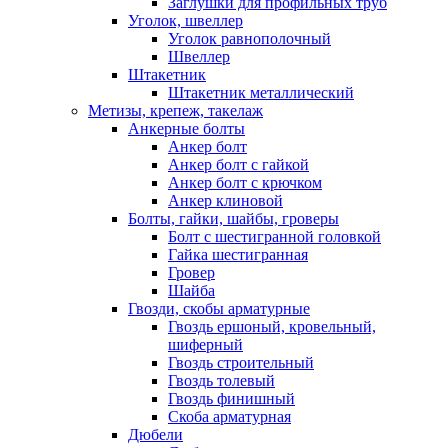
Заглушки для профильных труб
Уголок, швеллер
Уголок равнополочный
Швеллер
Штакетник
Штакетник металлический
Метизы, крепеж, такелаж
Анкерные болты
Анкер болт
Анкер болт с гайкой
Анкер болт с крючком
Анкер клиновой
Болты, гайки, шайбы, гроверы
Болт c шестигранной головкой
Гайка шестигранная
Гровер
Шайба
Гвозди, скобы арматурные
Гвоздь ершоный, кровельный,
шиферный
Гвоздь строительный
Гвоздь толевый
Гвоздь финишный
Скоба арматурная
Дюбели