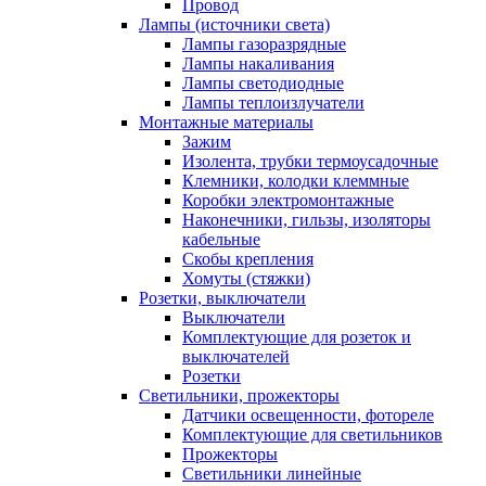
Провод
Лампы (источники света)
Лампы газоразрядные
Лампы накаливания
Лампы светодиодные
Лампы теплоизлучатели
Монтажные материалы
Зажим
Изолента, трубки термоусадочные
Клемники, колодки клеммные
Коробки электромонтажные
Наконечники, гильзы, изоляторы
кабельные
Скобы крепления
Хомуты (стяжки)
Розетки, выключатели
Выключатели
Комплектующие для розеток и
выключателей
Розетки
Светильники, прожекторы
Датчики освещенности, фотореле
Комплектующие для светильников
Прожекторы
Светильники линейные