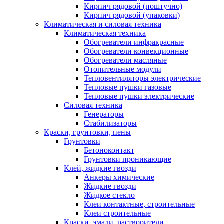
Кирпич рядовой (поштучно)
Кирпич рядовой (упаковки)
Климатическая и силовая техника
Климатическая техника
Обогреватели инфракрасные
Обогреватели конвекционные
Обогреватели масляные
Отопительные модули
Тепловентиляторы электрические
Тепловые пушки газовые
Тепловые пушки электрические
Силовая техника
Генераторы
Стабилизаторы
Краски, грунтовки, пены
Грунтовки
Бетоноконтакт
Грунтовки проникающие
Клей, жидкие гвозди
Анкеры химические
Жидкие гвозди
Жидкое стекло
Клеи контактные, строительные
Клеи строительные
Краски, эмали, растворители