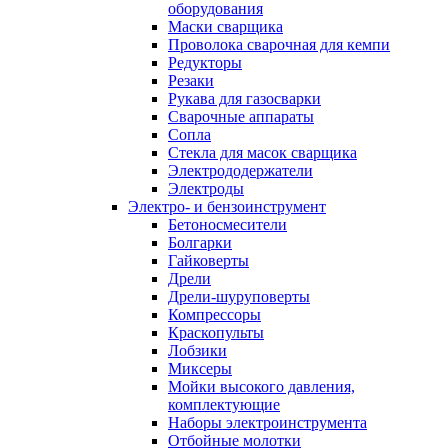
оборудования
Маски сварщика
Проволока сварочная для кемпи
Редукторы
Резаки
Рукава для газосварки
Сварочные аппараты
Сопла
Стекла для масок сварщика
Электрододержатели
Электроды
Электро- и бензоинструмент
Бетоносмесители
Болгарки
Гайковерты
Дрели
Дрели-шуруповерты
Компрессоры
Краскопульты
Лобзики
Миксеры
Мойки высокого давления,
комплектующие
Наборы электроинструмента
Отбойные молотки