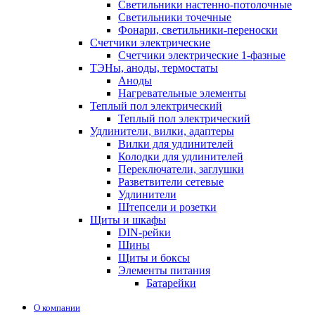
Светильники настенно-потолочные
Светильники точечные
Фонари, светильники-переноски
Счетчики электрические
Счетчики электрические 1-фазные
ТЭНы, аноды, термостаты
Аноды
Нагревательные элементы
Теплый пол электрический
Теплый пол электрический
Удлинители, вилки, адаптеры
Вилки для удлинителей
Колодки для удлинителей
Переключатели, заглушки
Разветвители сетевые
Удлинители
Штепсели и розетки
Щиты и шкафы
DIN-рейки
Шины
Щиты и боксы
Элементы питания
Батарейки
О компании