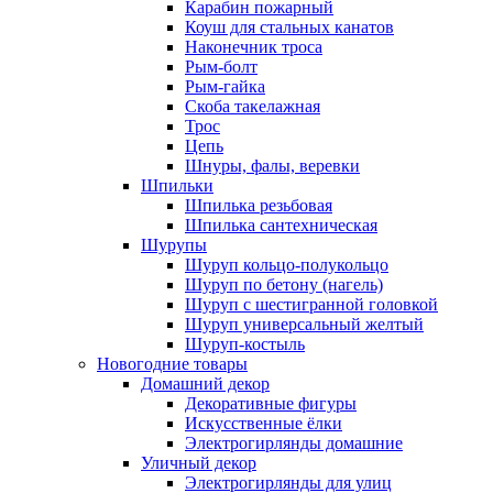
Карабин пожарный
Коуш для стальных канатов
Наконечник троса
Рым-болт
Рым-гайка
Скоба такелажная
Трос
Цепь
Шнуры, фалы, веревки
Шпильки
Шпилька резьбовая
Шпилька сантехническая
Шурупы
Шуруп кольцо-полукольцо
Шуруп по бетону (нагель)
Шуруп с шестигранной головкой
Шуруп универсальный желтый
Шуруп-костыль
Новогодние товары
Домашний декор
Декоративные фигуры
Искусственные ёлки
Электрогирлянды домашние
Уличный декор
Электрогирлянды для улиц