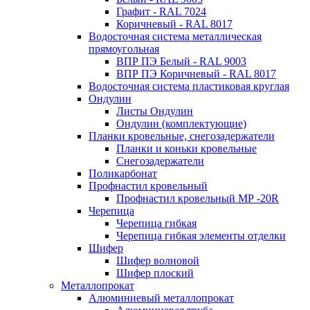
Графит - RAL 7024
Коричневый - RAL 8017
Водосточная система металлическая
прямоугольная
ВПР ПЭ Белый - RAL 9003
ВПР ПЭ Коричневый - RAL 8017
Водосточная система пластиковая круглая
Ондулин
Листы Ондулин
Ондулин (комплектующие)
Планки кровельные, снегозадержатели
Планки и коньки кровельные
Снегозадержатели
Поликарбонат
Профнастил кровельный
Профнастил кровельный МР -20R
Черепица
Черепица гибкая
Черепица гибкая элементы отделки
Шифер
Шифер волновой
Шифер плоский
Металлопрокат
Алюминиевый металлопрокат