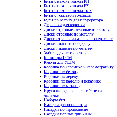
Биты с наконечником PH
Биты с наконечником PZ
Биты с наконечником Torx
Биты с торцевой головкой
Буры по бетону для перфоратора
Державки для коронки
Диски отрезные алмазные по бетону
Диски отрезные по металлу
Диски отреные алмазные по керамике
Диски пильные по дереву
Диски пильные по металлу
Зубила для перфораторов
Канистры ГСМ
Ключи для УШМ
Коронка по керамике и керамограниту
Коронки по бетону
Коронки по дереву
Коронки по кафелю и керамике
Коронки по металлу
Круги шлифовальные гибкие на
липучке
Наборы бит
Насадки для реноватора
Насадки полировальные
Насадки цепные для УШМ