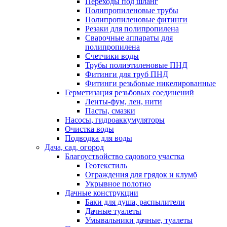
Переходы под шланг
Полипропиленовые трубы
Полипропиленовые фитинги
Резаки для полипропилена
Сварочные аппараты для
полипропилена
Счетчики воды
Трубы полиэтиленовые ПНД
Фитинги для труб ПНД
Фитинги резьбовые никелированные
Герметизация резьбовых соединений
Ленты-фум, лен, нити
Пасты, смазки
Насосы, гидроаккумуляторы
Очистка воды
Подводка для воды
Дача, сад, огород
Благоуствойство садового участка
Геотекстиль
Ограждения для грядок и клумб
Укрывное полотно
Дачные конструкции
Баки для душа, распылители
Дачные туалеты
Умывальники дачные, туалеты