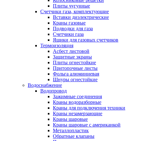
Колосниковые решетки
Плиты чугунные
Счетчики газа, комплектующие
Вставки диэлектрические
Краны газовые
Подводки для газа
Счетчики газа
Ящики для газовых счетчиков
Термоизоляция
Асбест листовой
Защитные экраны
Плиты огнестойкие
Притопочные листы
Фольга алюминиевая
Шнуры огнестойкие
Водоснабжение
Водопровод
Зажимные соединения
Краны водоразборные
Краны для подключения техники
Краны незамерзающие
Краны шаровые
Краны шаровые с американкой
Металлопластик
Обратные клапаны