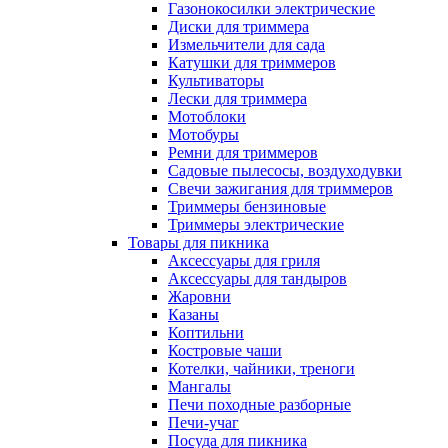
Газонокосилки электрические
Диски для триммера
Измельчители для сада
Катушки для триммеров
Культиваторы
Лески для триммера
Мотоблоки
Мотобуры
Ремни для триммеров
Садовые пылесосы, воздуходувки
Свечи зажигания для триммеров
Триммеры бензиновые
Триммеры электрические
Товары для пикника
Аксессуары для гриля
Аксессуары для тандыров
Жаровни
Казаны
Коптильни
Костровые чаши
Котелки, чайники, треноги
Мангалы
Печи походные разборные
Печи-учаг
Посуда для пикника