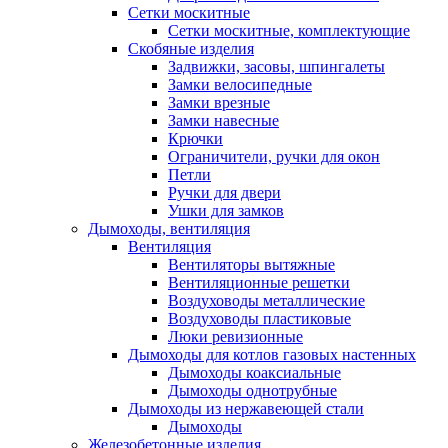
Сетки москитные
Сетки москитные, комплектующие
Скобяные изделия
Задвижки, засовы, шпингалеты
Замки велосипедные
Замки врезные
Замки навесные
Крючки
Ограничители, ручки для окон
Петли
Ручки для двери
Ушки для замков
Дымоходы, вентиляция
Вентиляция
Вентиляторы вытяжные
Вентиляционные решетки
Воздуховоды металлические
Воздуховоды пластиковые
Люки ревизионные
Дымоходы для котлов газовых настенных
Дымоходы коаксиальные
Дымоходы однотрубные
Дымоходы из нержавеющей стали
Дымоходы
Железобетонные изделия