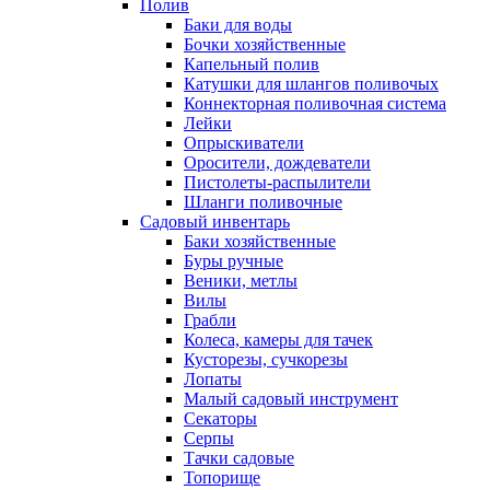
Полив
Баки для воды
Бочки хозяйственные
Капельный полив
Катушки для шлангов поливочых
Коннекторная поливочная система
Лейки
Опрыскиватели
Оросители, дождеватели
Пистолеты-распылители
Шланги поливочные
Садовый инвентарь
Баки хозяйственные
Буры ручные
Веники, метлы
Вилы
Грабли
Колеса, камеры для тачек
Кусторезы, сучкорезы
Лопаты
Малый садовый инструмент
Секаторы
Серпы
Тачки садовые
Топорище