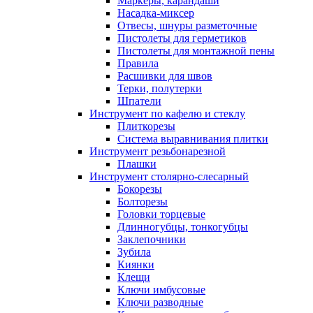
Маркеры, карандаши
Насадка-миксер
Отвесы, шнуры разметочные
Пистолеты для герметиков
Пистолеты для монтажной пены
Правила
Расшивки для швов
Терки, полутерки
Шпатели
Инструмент по кафелю и стеклу
Плиткорезы
Система выравнивания плитки
Инструмент резьбонарезной
Плашки
Инструмент столярно-слесарный
Бокорезы
Болторезы
Головки торцевые
Длинногубцы, тонкогубцы
Заклепочники
Зубила
Киянки
Клещи
Ключи имбусовые
Ключи разводные