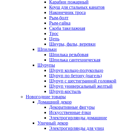
Карабин пожарный
Коуш для стальных канатов
Наконечник троса
Рым-болт
Рым-гайка
Скоба такелажная
Трос
Цепь
Шнуры, фалы, веревки
Шпильки
Шпилька резьбовая
Шпилька сантехническая
Шурупы
Шуруп кольцо-полукольцо
Шуруп по бетону (нагель)
Шуруп с шестигранной головкой
Шуруп универсальный желтый
Шуруп-костыль
Новогодние товары
Домашний декор
Декоративные фигуры
Искусственные ёлки
Электрогирлянды домашние
Уличный декор
Электрогирлянды для улиц