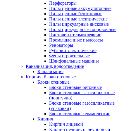
Перфораторы
Пилы цепные аккумуляторные
Пилы цепные бензиновые
Пилы цепные электрические
Пилы циркулярные дисковые
Пилы циркулярные торцовочные
Пистолеты термоклеящие
Промышленные пылесосы
Реноваторы
Рубанки электрические
Фены строительные
Шлифовальные машины
Канализация, водоотведение
Канализация
Кирпич, блоки стеновые
Блоки стеновые
Блоки стеновые бетонные
Блоки стеновые газосиликатные
(поштучно)
Блоки стеновые газосиликатные
(упаковки)
Блоки стеновые керамические
Кирпич
Кирпич лицевой
Кирпич печной, огнеупорный