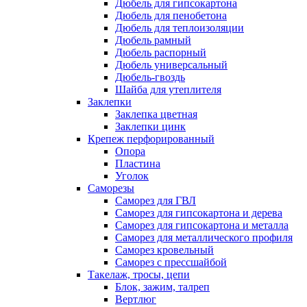
Дюбель для гипсокартона
Дюбель для пенобетона
Дюбель для теплоизоляции
Дюбель рамный
Дюбель распорный
Дюбель универсальный
Дюбель-гвоздь
Шайба для утеплителя
Заклепки
Заклепка цветная
Заклепки цинк
Крепеж перфорированный
Опора
Пластина
Уголок
Саморезы
Саморез для ГВЛ
Саморез для гипсокартона и дерева
Саморез для гипсокартона и металла
Саморез для металлического профиля
Саморез кровельный
Саморез с прессшайбой
Такелаж, тросы, цепи
Блок, зажим, талреп
Вертлюг