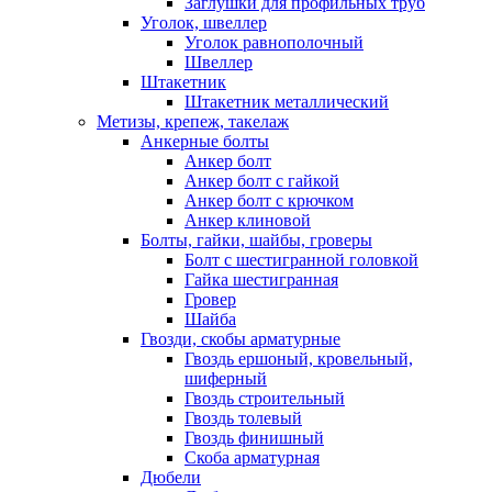
Заглушки для профильных труб
Уголок, швеллер
Уголок равнополочный
Швеллер
Штакетник
Штакетник металлический
Метизы, крепеж, такелаж
Анкерные болты
Анкер болт
Анкер болт с гайкой
Анкер болт с крючком
Анкер клиновой
Болты, гайки, шайбы, гроверы
Болт c шестигранной головкой
Гайка шестигранная
Гровер
Шайба
Гвозди, скобы арматурные
Гвоздь ершоный, кровельный,
шиферный
Гвоздь строительный
Гвоздь толевый
Гвоздь финишный
Скоба арматурная
Дюбели