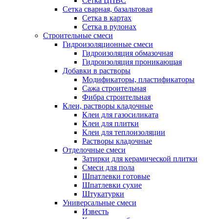
Сетка ЦПВС
Сетка сварная, базальтовая
Сетка в картах
Сетка в рулонах
Строительные смеси
Гидроизоляционные смеси
Гидроизоляция обмазочная
Гидроизоляция проникающая
Добавки в растворы
Модификаторы, пластификаторы
Сажа строительная
Фибра строительная
Клеи, растворы кладочные
Клеи для газосиликата
Клеи для плитки
Клеи для теплоизоляции
Растворы кладочные
Отделочные смеси
Затирки для керамической плитки
Смеси для пола
Шпатлевки готовые
Шпатлевки сухие
Штукатурки
Универсальные смеси
Известь