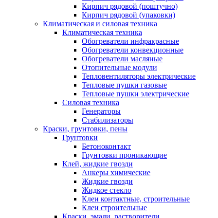
Кирпич рядовой (поштучно)
Кирпич рядовой (упаковки)
Климатическая и силовая техника
Климатическая техника
Обогреватели инфракрасные
Обогреватели конвекционные
Обогреватели масляные
Отопительные модули
Тепловентиляторы электрические
Тепловые пушки газовые
Тепловые пушки электрические
Силовая техника
Генераторы
Стабилизаторы
Краски, грунтовки, пены
Грунтовки
Бетоноконтакт
Грунтовки проникающие
Клей, жидкие гвозди
Анкеры химические
Жидкие гвозди
Жидкое стекло
Клеи контактные, строительные
Клеи строительные
Краски, эмали, растворители