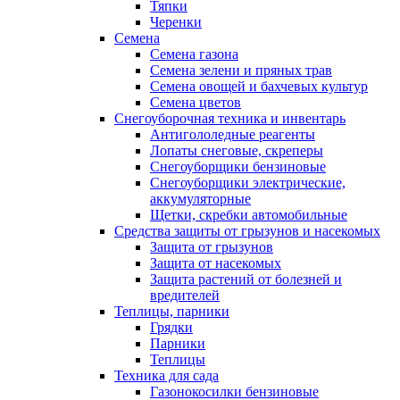
Тяпки
Черенки
Семена
Семена газона
Семена зелени и пряных трав
Семена овощей и бахчевых культур
Семена цветов
Снегоуборочная техника и инвентарь
Антигололедные реагенты
Лопаты снеговые, скреперы
Снегоуборщики бензиновые
Снегоуборщики электрические,
аккумуляторные
Щетки, скребки автомобильные
Средства защиты от грызунов и насекомых
Защита от грызунов
Защита от насекомых
Защита растений от болезней и
вредителей
Теплицы, парники
Грядки
Парники
Теплицы
Техника для сада
Газонокосилки бензиновые