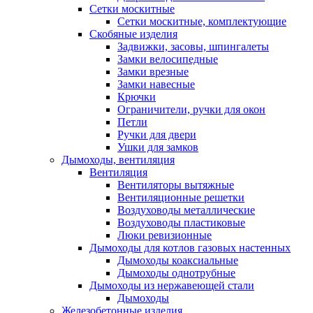
Сетки москитные
Сетки москитные, комплектующие
Скобяные изделия
Задвижки, засовы, шпингалеты
Замки велосипедные
Замки врезные
Замки навесные
Крючки
Ограничители, ручки для окон
Петли
Ручки для двери
Ушки для замков
Дымоходы, вентиляция
Вентиляция
Вентиляторы вытяжные
Вентиляционные решетки
Воздуховоды металлические
Воздуховоды пластиковые
Люки ревизионные
Дымоходы для котлов газовых настенных
Дымоходы коаксиальные
Дымоходы однотрубные
Дымоходы из нержавеющей стали
Дымоходы
Железобетонные изделия