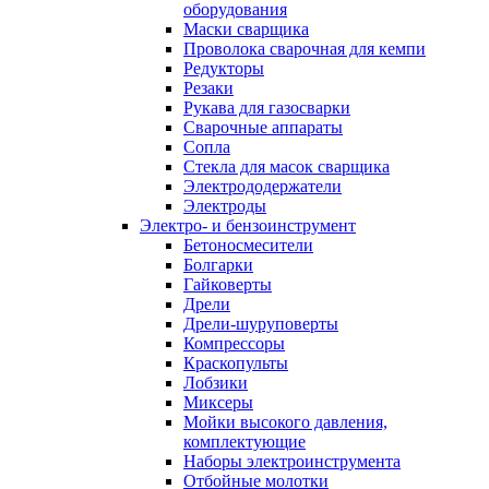
оборудования
Маски сварщика
Проволока сварочная для кемпи
Редукторы
Резаки
Рукава для газосварки
Сварочные аппараты
Сопла
Стекла для масок сварщика
Электрододержатели
Электроды
Электро- и бензоинструмент
Бетоносмесители
Болгарки
Гайковерты
Дрели
Дрели-шуруповерты
Компрессоры
Краскопульты
Лобзики
Миксеры
Мойки высокого давления,
комплектующие
Наборы электроинструмента
Отбойные молотки