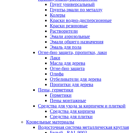
Грунт универсальный
Грунты-эмали по металлу
Колеры
Краски водно-дисперсионные
Краски резиновые
Растворители
Эмали аэрозольные
Эмали общего назначения
Эмаль для пола
Огне-био защита, пропитки, лаки
Лаки
Масла для дерева
Огне-био защита
Олифа
Отбеливатели для дерева
Пропитки для дерева
Пены, герметики
Герметики
Пены монтажные
Средства для ухода за кирпичем и плиткой
Средства для кирпича
Средства для плитки
Кровельные материалы
Водосточная система металлическая круглая
Белый - RAL 9003