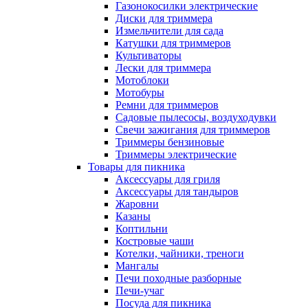
Газонокосилки электрические
Диски для триммера
Измельчители для сада
Катушки для триммеров
Культиваторы
Лески для триммера
Мотоблоки
Мотобуры
Ремни для триммеров
Садовые пылесосы, воздуходувки
Свечи зажигания для триммеров
Триммеры бензиновые
Триммеры электрические
Товары для пикника
Аксессуары для гриля
Аксессуары для тандыров
Жаровни
Казаны
Коптильни
Костровые чаши
Котелки, чайники, треноги
Мангалы
Печи походные разборные
Печи-учаг
Посуда для пикника