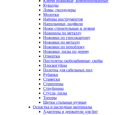
Ключи рожковые, комбинированные
Кувалды
Ломы, гвоздодеры
Молотки
Наборы инструментов
Напильники, надфили
Ножи строительные и лезвия
Ножницы по металлу
Ножовки по гипсокартону
Ножовки по металлу
Ножовки по пеноблоку
Ножовки, пилы по дереву
Отвертки
Пистолеты скобозабивные, скобы
Плоскогубцы
Полотна для сабельных пил
Рубанки
Стамески
Стрипперы
Струбцины
Стусла, пилы
Топоры
Щетки стальные ручные
Оснастка и расходные материалы
Адаптеры и держатели для бит