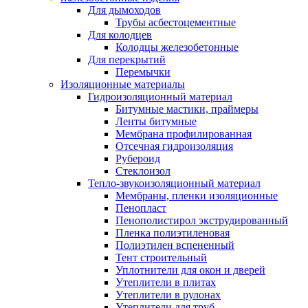
Для дымоходов
Трубы асбестоцементные
Для колодцев
Колодцы железобетонные
Для перекрытий
Перемычки
Изоляционные материалы
Гидроизоляционный материал
Битумные мастики, праймеры
Ленты битумные
Мембрана профилированная
Отсечная гидроизоляция
Рубероид
Стеклоизол
Тепло-звукоизоляционный материал
Мембраны, пленки изоляционные
Пенопласт
Пенополистирол экструдированный
Пленка полиэтиленовая
Полиэтилен вспененный
Тент строительный
Уплотнители для окон и дверей
Утеплители в плитах
Утеплители в рулонах
Утеплители для труб