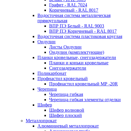
Графит - RAL 7024
Коричневый - RAL 8017
Водосточная система металлическая
прямоугольная
ВПР ПЭ Белый - RAL 9003
ВПР ПЭ Коричневый - RAL 8017
Водосточная система пластиковая круглая
Ондулин
Листы Ондулин
Ондулин (комплектующие)
Планки кровельные, снегозадержатели
Планки и коньки кровельные
Снегозадержатели
Поликарбонат
Профнастил кровельный
Профнастил кровельный МР -20R
Черепица
Черепица гибкая
Черепица гибкая элементы отделки
Шифер
Шифер волновой
Шифер плоский
Металлопрокат
Алюминиевый металлопрокат