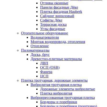
Отливы оконные
Панели фасадные Дёке
Плитка фасадная Hauberk
Сайдинг виниловый
Софиты Дёке
Террасная доска
Углы фасадные
Отопительное оборудование
Водонагреватели
Монтаж водопровода, отопления
Отопление
Пиломатериаллы
Доска, брус
Древестно-плитные материалы
ДВП
ОСП (OSB)
Фанера
ЦСП
Плитка тротуарная, дорожные элементы
Вибролитая тротуарная плитка
Дорожные элементы вибролитые
Плитка вибролитая
Вибропрессованная тротуарная плитка
Бордюры и поребрики
Бордюры и поребрики (поштучно)