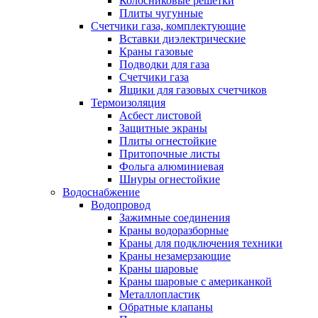
Колосниковые решетки
Плиты чугунные
Счетчики газа, комплектующие
Вставки диэлектрические
Краны газовые
Подводки для газа
Счетчики газа
Ящики для газовых счетчиков
Термоизоляция
Асбест листовой
Защитные экраны
Плиты огнестойкие
Притопочные листы
Фольга алюминиевая
Шнуры огнестойкие
Водоснабжение
Водопровод
Зажимные соединения
Краны водоразборные
Краны для подключения техники
Краны незамерзающие
Краны шаровые
Краны шаровые с американкой
Металлопластик
Обратные клапаны