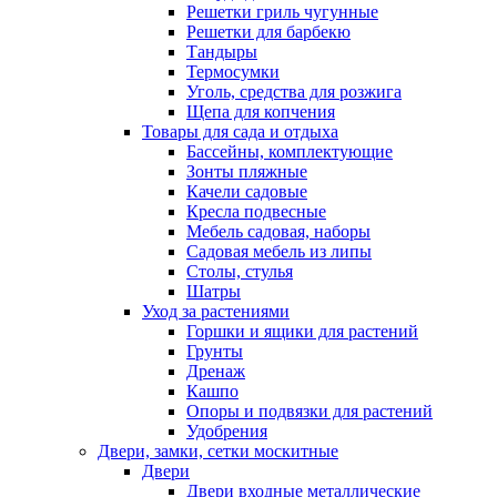
Решетки гриль чугунные
Решетки для барбекю
Тандыры
Термосумки
Уголь, средства для розжига
Щепа для копчения
Товары для сада и отдыха
Бассейны, комплектующие
Зонты пляжные
Качели садовые
Кресла подвесные
Мебель садовая, наборы
Садовая мебель из липы
Столы, стулья
Шатры
Уход за растениями
Горшки и ящики для растений
Грунты
Дренаж
Кашпо
Опоры и подвязки для растений
Удобрения
Двери, замки, сетки москитные
Двери
Двери входные металлические