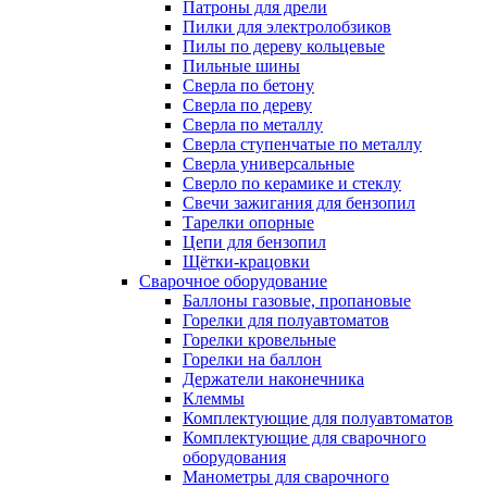
Патроны для дрели
Пилки для электролобзиков
Пилы по дереву кольцевые
Пильные шины
Сверла по бетону
Сверла по дереву
Сверла по металлу
Сверла ступенчатые по металлу
Сверла универсальные
Сверло по керамике и стеклу
Свечи зажигания для бензопил
Тарелки опорные
Цепи для бензопил
Щётки-крацовки
Сварочное оборудование
Баллоны газовые, пропановые
Горелки для полуавтоматов
Горелки кровельные
Горелки на баллон
Держатели наконечника
Клеммы
Комплектующие для полуавтоматов
Комплектующие для сварочного
оборудования
Манометры для сварочного