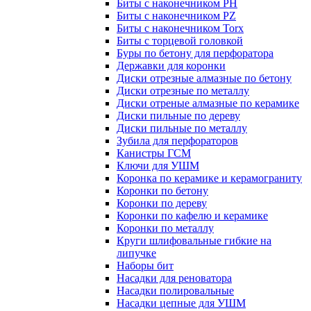
Биты с наконечником PH
Биты с наконечником PZ
Биты с наконечником Torx
Биты с торцевой головкой
Буры по бетону для перфоратора
Державки для коронки
Диски отрезные алмазные по бетону
Диски отрезные по металлу
Диски отреные алмазные по керамике
Диски пильные по дереву
Диски пильные по металлу
Зубила для перфораторов
Канистры ГСМ
Ключи для УШМ
Коронка по керамике и керамограниту
Коронки по бетону
Коронки по дереву
Коронки по кафелю и керамике
Коронки по металлу
Круги шлифовальные гибкие на
липучке
Наборы бит
Насадки для реноватора
Насадки полировальные
Насадки цепные для УШМ