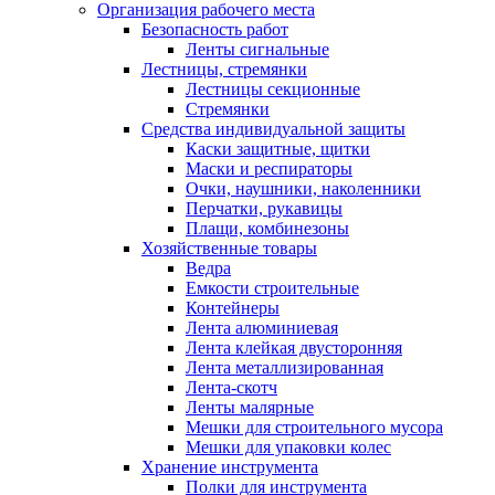
Организация рабочего места
Безопасность работ
Ленты сигнальные
Лестницы, стремянки
Лестницы секционные
Стремянки
Средства индивидуальной защиты
Каски защитные, щитки
Маски и респираторы
Очки, наушники, наколенники
Перчатки, рукавицы
Плащи, комбинезоны
Хозяйственные товары
Ведра
Емкости строительные
Контейнеры
Лента алюминиевая
Лента клейкая двусторонняя
Лента металлизированная
Лента-скотч
Ленты малярные
Мешки для строительного мусора
Мешки для упаковки колес
Хранение инструмента
Полки для инструмента