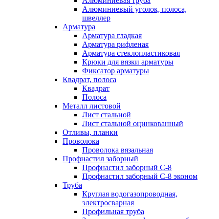
Алюминиевая труба
Алюминиевый уголок, полоса,
швеллер
Арматура
Арматура гладкая
Арматура рифленая
Арматура стеклопластиковая
Крюки для вязки арматуры
Фиксатор арматуры
Квадрат, полоса
Квадрат
Полоса
Металл листовой
Лист стальной
Лист стальной оцинкованный
Отливы, планки
Проволока
Проволока вязальная
Профнастил заборный
Профнастил заборный С-8
Профнастил заборный С-8 эконом
Труба
Круглая водогазопроводная,
электросварная
Профильная труба