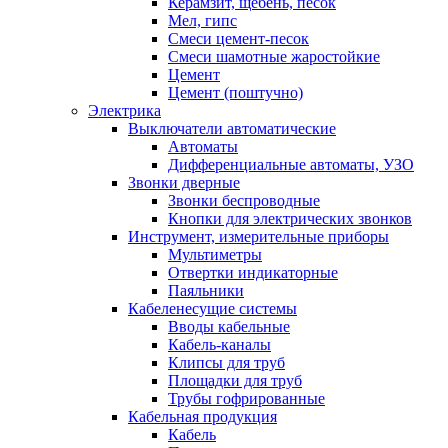
Керамзит, щебень, песок
Мел, гипс
Смеси цемент-песок
Смеси шамотные жаростойкие
Цемент
Цемент (поштучно)
Электрика
Выключатели автоматические
Автоматы
Дифференциальные автоматы, УЗО
Звонки дверные
Звонки беспроводные
Кнопки для электрических звонков
Инструмент, измерительные приборы
Мультиметры
Отвертки индикаторные
Паяльники
Кабеленесущие системы
Вводы кабельные
Кабель-каналы
Клипсы для труб
Площадки для труб
Трубы гофрированные
Кабельная продукция
Кабель