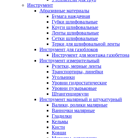
Инструмент
Абразивные материалы
Бумага наждачная
Губки шлифовальные
Круги шлифовальные
Ленты шлифовальные
Сетки шлифовальные
Терки для шлифовальной ленты
Инструмент для газоблоков
Инструмент для монтажа газобетона
Инструмент измерительный
Рулетки, мерные ленты
Транспортиры, линейки
Угольники
Уровни гидростатические
Уровни пузырьковые
Штангенциркули
Инструмент малярный и штукатурный
Валики, ролики малярные
Ванночки малярные
Гладилки
Кельмы
Кисти
Ковши