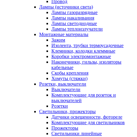
Провод
Лампы (источники света)
Лампы газоразрядные
Лампы накаливания
Лампы светодиодные
Лампы теплоизлучатели
Монтажные материалы
Зажим
Изолента, трубки термоусадочные
Клемники, колодки клеммные
Коробки электромонтажные
Наконечники, гильзы, изоляторы
кабельные
Скобы крепления
Хомуты (стяжки)
Розетки, выключатели
Выключатели
Комплектующие для розеток и
выключателей
Розетки
Светильники, прожекторы
Датчики освещенности, фотореле
Комплектующие для светильников
Прожекторы
Светильники линейные