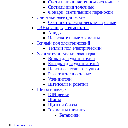
Светильники настенно-потолочные
Светильники точечные
Фонари, светильники-переноски
Счетчики электрические
Счетчики электрические 1-фазные
ТЭНы, аноды, термостаты
Аноды
Нагревательные элементы
Теплый пол электрический
Теплый пол электрический
Удлинители, вилки, адаптеры
Вилки для удлинителей
Колодки для удлинителей
Переключатели, заглушки
Разветвители сетевые
Удлинители
Штепсели и розетки
Щиты и шкафы
DIN-рейки
Шины
Щиты и боксы
Элементы питания
Батарейки
О компании