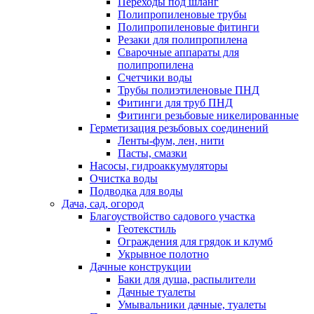
Переходы под шланг
Полипропиленовые трубы
Полипропиленовые фитинги
Резаки для полипропилена
Сварочные аппараты для
полипропилена
Счетчики воды
Трубы полиэтиленовые ПНД
Фитинги для труб ПНД
Фитинги резьбовые никелированные
Герметизация резьбовых соединений
Ленты-фум, лен, нити
Пасты, смазки
Насосы, гидроаккумуляторы
Очистка воды
Подводка для воды
Дача, сад, огород
Благоуствойство садового участка
Геотекстиль
Ограждения для грядок и клумб
Укрывное полотно
Дачные конструкции
Баки для душа, распылители
Дачные туалеты
Умывальники дачные, туалеты