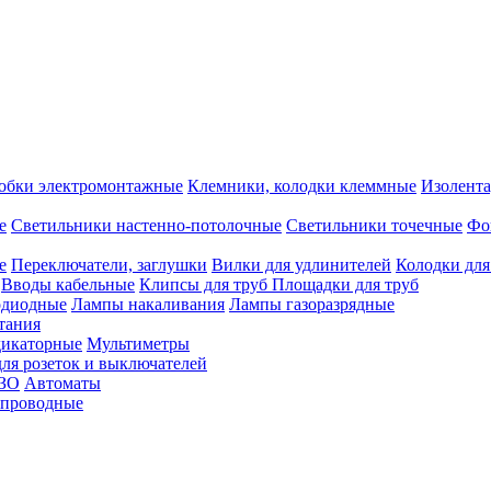
обки электромонтажные
Клемники, колодки клеммные
Изолента
е
Светильники настенно-потолочные
Светильники точечные
Фо
е
Переключатели, заглушки
Вилки для удлинителей
Колодки для
Вводы кабельные
Клипсы для труб
Площадки для труб
одиодные
Лампы накаливания
Лампы газоразрядные
тания
дикаторные
Мультиметры
ля розеток и выключателей
УЗО
Автоматы
спроводные