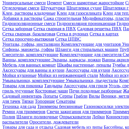
Универсальные смеси
Цемент
Смеси шамотные жаростойкие
С
Отделочные смеси
Штукатурки
Шпатлевки сухие
Шпатлевки г
Клеи, растворы кладочные
Клеи для газосиликата
Клеи для те
Добавки в растворы
Сажа строительная
Модификаторы, пласт
Гидроизоляционные смеси
Гидроизоляция проникающая
Гидро
Сетка заборная
Сетка сварная в ПВХ
Садовая решетка ПВХ
Па
Сетка сварная, базальтовая
Сетка в рулонах
Сетка в картах
Сетка просечно-вытяжная
Сетка ЦПВС
Унитазы, гофры, инсталяции
Комплектующие для унитазов
Ун
Сифоны, манжеты, гофры
Шланги для стиральных машин
Тру
Смесители, комплектующие
Комплектующие для смесителя
См
Ванны, комплектующие
Экраны, каркасы, ножки
Ванны акри
Мебель для ванных комнат
Шкафы настенные, пеналы
Тумбы д
Аксессуары для ванны и кухни
Аксессуары для кухни
Аксессу
Мойки кухонные
Мойки из нержавеющей стали
Мойки из иску
Умывальники, комплектующие
Умывальники, пьедесталы
Комп
Товары для пикника
Тандыры
Аксессуары для гриля
Уголь, ср
гриль чугунные
Костровые чаши
Печи походные разборные
Жа
Садовый инвентарь
Лопаты
Серпы
Грабли
Вилы
Веники, метл
для тачек
Тяпки
Топорище
Секаторы
Техника для сада
Триммеры бензиновые
Газонокосилки электр
Ремни для триммеров
Свечи зажигания для триммеров
Триммер
Полив
Шланги поливочные
Опрыскиватели
Лейки
Коннекторн
распылители
Оросители, дождеватели
Товары для сада и отдыха
Садовая мебель из липы
Бассейны, 