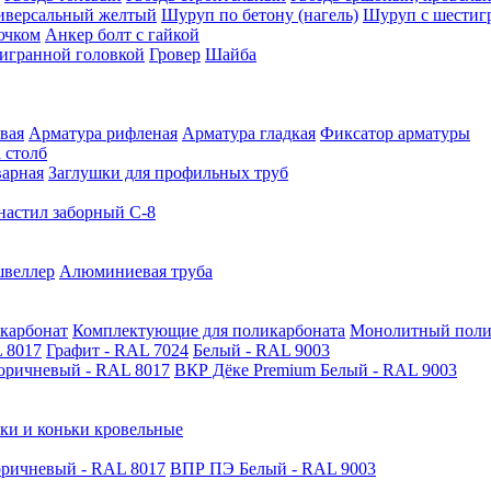
иверсальный желтый
Шуруп по бетону (нагель)
Шуруп с шестиг
ючком
Анкер болт с гайкой
тигранной головкой
Гровер
Шайба
вая
Арматура рифленая
Арматура гладкая
Фиксатор арматуры
 столб
варная
Заглушки для профильных труб
астил заборный С-8
швеллер
Алюминиевая труба
карбонат
Комплектующие для поликарбоната
Монолитный поли
 8017
Графит - RAL 7024
Белый - RAL 9003
оричневый - RAL 8017
ВКР Дёке Premium Белый - RAL 9003
ки и коньки кровельные
ричневый - RAL 8017
ВПР ПЭ Белый - RAL 9003