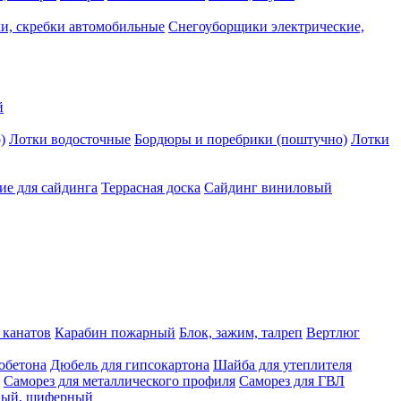
и, скребки автомобильные
Снегоуборщики электрические,
й
)
Лотки водосточные
Бордюры и поребрики (поштучно)
Лотки
е для сайдинга
Террасная доска
Сайдинг виниловый
 канатов
Карабин пожарный
Блок, зажим, талреп
Вертлюг
обетона
Дюбель для гипсокартона
Шайба для утеплителя
Саморез для металлического профиля
Саморез для ГВЛ
ьный, шиферный