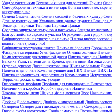
Уход за растениями
Горшки и ящики для растений
Грунты
Опор
Снегоуборочная техника и инвентарь
Лопаты снеговые, скреп
аккумуляторные
Семена
Семена газона
Семена овощей и бахчевых культур
Семе
Дачные конструкции
Умывальники дачные, туалеты
Баки для 
Теплицы, парники
Теплицы
Парники
Грядки
Средства защиты от грызунов и насекомых
Защита от насеком
Благоуствойство садового участка
Ограждения для грядок и кл
Вибропрессованная тротуарная плитка
Плитка вибропрессован
водосточные (поштучно)
Вибролитая тротуарная плитка
Плитка вибролитая
Дорожные э
Фасадные материалы
Углы фасадные
Отливы оконные
Панели 
Комплектующие для террасной доски
Плитка фасадная Hauberk
Вагонка
Углы, галтели липа
Крепеж для вагонки
Вагонка сосн
Отделка деревом
Доска шпунтованная
Щиты мебельные
Доска 
Панели отделочные
Комплектующие для ПВХ
Панели ПВХ
Па
Плитка керамическая, декоративная
Керамогранит
Искусственн
Террасная доска, комплектующие
Гипсокартон, профили
Профили для гипсокартона
Гипсокарто
Наличники и коробки
Коробки дверные
Наличники
Такелаж, тросы, цепи
Шнуры, фалы, веревки
Трос
Наконечник 
Цепь
Дюбели
Дюбель-гвоздь
Дюбель универсальный
Дюбель распо
Саморезы
Саморез для гипсокартона и металла
Саморез для гип
Гвозди, скобы арматурные
Скоба арматурная
Гвоздь финишный