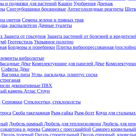
ы и подвязки для растений
Кашпо
Удобрения
Дренаж
еры
Снегоуборщики бензиновые
Антигололедные реагенты
Щетк
на цветов
Семена зелени и пряных трав
душа, распылители
Дачные туалеты
ых
Защита от грызунов
Защита растений от болезней и вредителе
умб
Геотекстиль
Укрывное полотно
ная
Бордюры и поребрики
Плитка вибропрессованная (послойно
лементы вибролитые
фасадные Дёке
Комплектующие для панелей Дёке
Комплектующи
Софиты Дёке
а
Вагонка липа
Углы, раскладка, плинтус сосна
строганая
нели декоративные ПВХ
ый камень Атлас Стоун
н
Серпянки
Стеклосетки, стеклохолсты
троса
Скоба такелажная
Рым-гайка
Рым-болт
Коуш для стальных
рный
Дюбель рамный
Дюбель для теплоизоляции
Дюбель для пен
сокартона и дерева
Саморез с прессшайбой
Саморез кровельный
Гвоздь толевый
Гвоздь строительный
Гвоздь ершоный, кровел