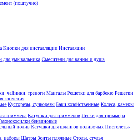
емент (поштучно)
а
Кнопки для инсталляции
Инсталяции
и для умывальника
Смесители для ванны и душа
ки, чайники, треноги
Мангалы
Решетки для барбекю
Решетки
я копчения
вые
Кусторезы, сучкорезы
Баки хозяйственные
Колеса, камеры
ля триммера
Катушки для триммеров
Лески для триммера
Газонокосилки бензиновые
ельный полив
Катушки для шлангов поливочых
Пистолеты-
я, наборы
Шатры
Зонты пляжные
Столы, стулья