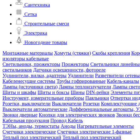
Сантехника
Сетка
Строительные смеси
Электрика
Новогодние товары
Монтажные материалы
Хомуты (стяжки)
Скобы крепления
Кор
изоляторы кабельные
Светильники, прожекторы
Прожекторы
Светильники линейны
светильников
Датчики освещенности, фотореле
Удлинители, вилки, адаптеры
Удлинители
Разветвители сетевы
Кабеленесущие системы
Трубы гофрированные
Кабель-каналы
Лампы (источники света)
Лампы теплоизлучатели
Лампы свет
Щиты и шкафы
Щиты и боксы
Шины
DIN-рейки
Элементы пи
Инструмент, измерительные приборы
Паяльники
Отвертки ин
Розетки, выключатели
Выключатели
Розетки
Комплектующие д
Выключатели автоматические
Дифференциальные автоматы, 
Звонки дверные
Кнопки для электрических звонков
Звонки бе
Кабельная продукция
Провод
Кабель
ТЭНы, аноды, термостаты
Аноды
Нагревательные элементы
Счетчики электрические
Счетчики электрические 1-фазные
Теплый пол электрический
Теплый пол электрический