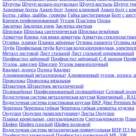
Шурупы
Шуруп кольцо-полукольцо
Шуруп-костыль
Шуруп ун
Анкерные болты
Анкер болт
Анкер клиновой
Анкер болт с кр
Болты, гайки, шайбы, гроверы
Гайка шестигранная
Болт c шес
Крепеж перфорированный
Уголок
Пластина
Опора
Заклепки
Заклепки цинк
Заклепка цветная
Шпильки
Шпилька сантехническая
Шпилька резьбовая
Арматура
Крюки для вязки арматуры
Арматура стеклопластико
Отливы, планки
Планки заборные
Отливы парапета
Отливы на
Труба
Профильная труба
Круглая водогазопроводная, электрос
Металл листовой
Лист стальной
Лист стальной оцинкованный
Профнастил заборный
Профнастил заборный С-8 эконом
Профн
Уголок, швеллер
Швеллер
Уголок равнополочный
Квадрат, полоса
Полоса
Квадрат
Алюминиевый металлопрокат
Алюминиевый уголок, полоса, 
Проволока
Проволока вязальная
Штакетник
Штакетник металлический
Поликарбонат
Профилированный поликарбонат
Сотовый поли
Водосточная система металлическая круглая
Коричневый - RAL
Водосточная система пластиковая круглая
ВКР Дёке Premium К
Черепица
Черепица гибкая
Черепица гибкая элементы отделки
Ондулин
Ондулин (комплектующие)
Листы Ондулин
Планки кровельные, снегозадержатели
Снегозадержатели
План
Шифер
Шифер плоский
Шифер волновой
Водосточная система металлическая прямоугольная
ВПР ПЭ Ко
Профнастил кровельный
Профнастил кровельный МР -20R