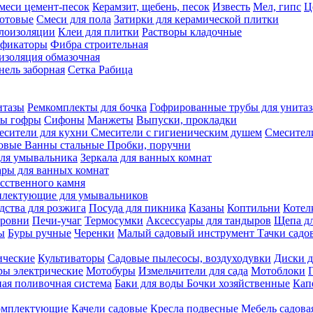
меси цемент-песок
Керамзит, щебень, песок
Известь
Мел, гипс
Ц
отовые
Смеси для пола
Затирки для керамической плитки
плоизоляции
Клеи для плитки
Растворы кладочные
ификаторы
Фибра строительная
изоляция обмазочная
нель заборная
Сетка Рабица
итазы
Ремкомплекты для бочка
Гофрированные трубы для унитаз
бы гофры
Сифоны
Манжеты
Выпуски, прокладки
есители для кухни
Смесители с гигиеническим душем
Смесител
ловые
Ванны стальные
Пробки, поручни
ля умывальника
Зеркала для ванных комнат
ары для ванных комнат
сственного камня
лектующие для умывальников
едства для розжига
Посуда для пикника
Казаны
Коптильни
Котел
ровни
Печи-учаг
Термосумки
Аксессуары для тандыров
Щепа дл
ы
Буры ручные
Черенки
Малый садовый инструмент
Тачки садо
ические
Культиваторы
Садовые пылесосы, воздуходувки
Диски д
ы электрические
Мотобуры
Измельчители для сада
Мотоблоки
ая поливочная система
Баки для воды
Бочки хозяйственные
Кап
комплектующие
Качели садовые
Кресла подвесные
Мебель садова