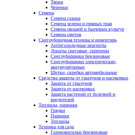
Тяпки
Черенки
Семена
Семена газона
Семена зелени и пряных трав
Семена овощей и бахчевых культур
Семена цветов
Снегоуборочная техника и инвентарь
Антигололедные реагенты
Лопаты снеговые, скреперы
Снегоуборщики бензиновые
Снегоуборщики электрические,
аккумуляторные
Щетки, скребки автомобильные
Средства защиты от грызунов и насекомых
Защита от грызунов
Защита от насекомых
Защита растений от болезней и
вредителей
Теплицы, парники
Грядки
Парники
Теплицы
Техника для сада
Газонокосилки бензиновые