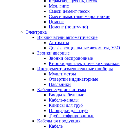
Керамзит, щебень, песок
Мел, гипс
Смеси цемент-песок
Смеси шамотные жаростойкие
Цемент
Цемент (поштучно)
Электрика
Выключатели автоматические
Автоматы
Дифференциальные автоматы, УЗО
Звонки дверные
Звонки беспроводные
Кнопки для электрических звонков
Инструмент, измерительные приборы
Мультиметры
Отвертки индикаторные
Паяльники
Кабеленесущие системы
Вводы кабельные
Кабель-каналы
Клипсы для труб
Площадки для труб
Трубы гофрированные
Кабельная продукция
Кабель