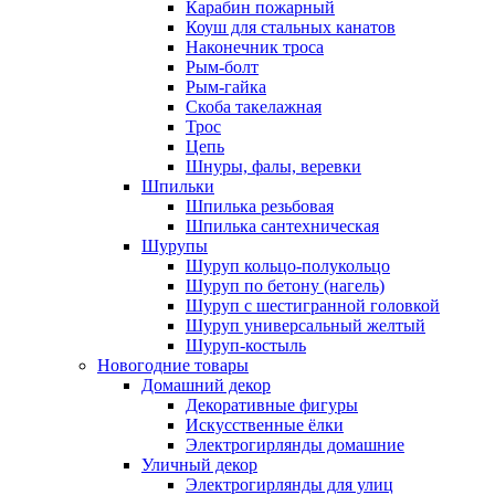
Карабин пожарный
Коуш для стальных канатов
Наконечник троса
Рым-болт
Рым-гайка
Скоба такелажная
Трос
Цепь
Шнуры, фалы, веревки
Шпильки
Шпилька резьбовая
Шпилька сантехническая
Шурупы
Шуруп кольцо-полукольцо
Шуруп по бетону (нагель)
Шуруп с шестигранной головкой
Шуруп универсальный желтый
Шуруп-костыль
Новогодние товары
Домашний декор
Декоративные фигуры
Искусственные ёлки
Электрогирлянды домашние
Уличный декор
Электрогирлянды для улиц