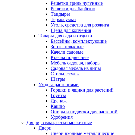
Решетки гриль чугунные
Решетки для барбекю
Тандыры
Термосумки
Уголь, средства для розжига
Щепа для копчения
Товары для сада и отдыха
Бассейны, комплектующие
Зонты пляжные
Качели садовые
Кресла подвесные
Мебель садовая, наборы
Садовая мебель из липы
Столы, стулья
Шатры
Уход за растениями
Горшки и ящики для растений
Грунты
Дренаж
Кашпо
Опоры и подвязки для растений
Удобрения
Двери, замки, сетки москитные
Двери
Двери входные металлические