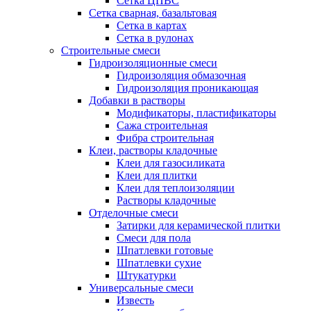
Сетка ЦПВС
Сетка сварная, базальтовая
Сетка в картах
Сетка в рулонах
Строительные смеси
Гидроизоляционные смеси
Гидроизоляция обмазочная
Гидроизоляция проникающая
Добавки в растворы
Модификаторы, пластификаторы
Сажа строительная
Фибра строительная
Клеи, растворы кладочные
Клеи для газосиликата
Клеи для плитки
Клеи для теплоизоляции
Растворы кладочные
Отделочные смеси
Затирки для керамической плитки
Смеси для пола
Шпатлевки готовые
Шпатлевки сухие
Штукатурки
Универсальные смеси
Известь