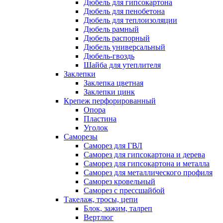
Дюбель для гипсокартона
Дюбель для пенобетона
Дюбель для теплоизоляции
Дюбель рамный
Дюбель распорный
Дюбель универсальный
Дюбель-гвоздь
Шайба для утеплителя
Заклепки
Заклепка цветная
Заклепки цинк
Крепеж перфорированный
Опора
Пластина
Уголок
Саморезы
Саморез для ГВЛ
Саморез для гипсокартона и дерева
Саморез для гипсокартона и металла
Саморез для металлического профиля
Саморез кровельный
Саморез с прессшайбой
Такелаж, тросы, цепи
Блок, зажим, талреп
Вертлюг