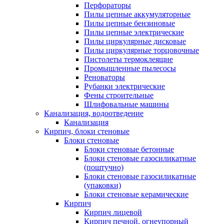
Перфораторы
Пилы цепные аккумуляторные
Пилы цепные бензиновые
Пилы цепные электрические
Пилы циркулярные дисковые
Пилы циркулярные торцовочные
Пистолеты термоклеящие
Промышленные пылесосы
Реноваторы
Рубанки электрические
Фены строительные
Шлифовальные машины
Канализация, водоотведение
Канализация
Кирпич, блоки стеновые
Блоки стеновые
Блоки стеновые бетонные
Блоки стеновые газосиликатные
(поштучно)
Блоки стеновые газосиликатные
(упаковки)
Блоки стеновые керамические
Кирпич
Кирпич лицевой
Кирпич печной, огнеупорный