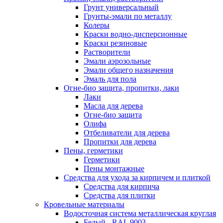
Грунт универсальный
Грунты-эмали по металлу
Колеры
Краски водно-дисперсионные
Краски резиновые
Растворители
Эмали аэрозольные
Эмали общего назначения
Эмаль для пола
Огне-био защита, пропитки, лаки
Лаки
Масла для дерева
Огне-био защита
Олифа
Отбеливатели для дерева
Пропитки для дерева
Пены, герметики
Герметики
Пены монтажные
Средства для ухода за кирпичем и плиткой
Средства для кирпича
Средства для плитки
Кровельные материалы
Водосточная система металлическая круглая
Белый - RAL 9003