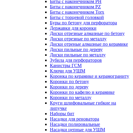
Биты с наконечником PH
Биты с наконечником PZ
Биты с наконечником Torx
Биты с торцевой головкой
Буры по бетону для перфоратора
Державки для коронки
Диски отрезные алмазные по бетону
Диски отрезные по металлу
Диски отреные алмазные по керамике
Диски пильные по дереву
Диски пильные по металлу
Зубила для перфораторов
Канистры ГСМ
Ключи для УШМ
Коронка по керамике и керамограниту
Коронки по бетону
Коронки по дереву
Коронки по кафелю и керамике
Коронки по металлу
Круги шлифовальные гибкие на
липучке
Наборы бит
Насадки для реноватора
Насадки полировальные
Насадки цепные для УШМ