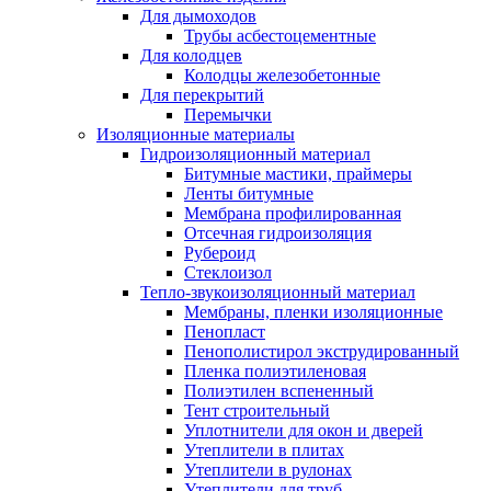
Для дымоходов
Трубы асбестоцементные
Для колодцев
Колодцы железобетонные
Для перекрытий
Перемычки
Изоляционные материалы
Гидроизоляционный материал
Битумные мастики, праймеры
Ленты битумные
Мембрана профилированная
Отсечная гидроизоляция
Рубероид
Стеклоизол
Тепло-звукоизоляционный материал
Мембраны, пленки изоляционные
Пенопласт
Пенополистирол экструдированный
Пленка полиэтиленовая
Полиэтилен вспененный
Тент строительный
Уплотнители для окон и дверей
Утеплители в плитах
Утеплители в рулонах
Утеплители для труб