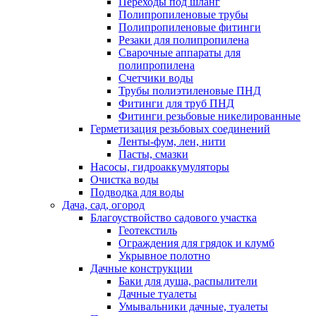
Переходы под шланг
Полипропиленовые трубы
Полипропиленовые фитинги
Резаки для полипропилена
Сварочные аппараты для
полипропилена
Счетчики воды
Трубы полиэтиленовые ПНД
Фитинги для труб ПНД
Фитинги резьбовые никелированные
Герметизация резьбовых соединений
Ленты-фум, лен, нити
Пасты, смазки
Насосы, гидроаккумуляторы
Очистка воды
Подводка для воды
Дача, сад, огород
Благоуствойство садового участка
Геотекстиль
Ограждения для грядок и клумб
Укрывное полотно
Дачные конструкции
Баки для душа, распылители
Дачные туалеты
Умывальники дачные, туалеты