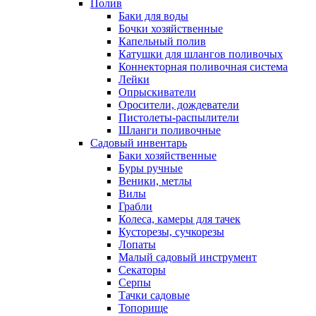
Полив
Баки для воды
Бочки хозяйственные
Капельный полив
Катушки для шлангов поливочых
Коннекторная поливочная система
Лейки
Опрыскиватели
Оросители, дождеватели
Пистолеты-распылители
Шланги поливочные
Садовый инвентарь
Баки хозяйственные
Буры ручные
Веники, метлы
Вилы
Грабли
Колеса, камеры для тачек
Кусторезы, сучкорезы
Лопаты
Малый садовый инструмент
Секаторы
Серпы
Тачки садовые
Топорище