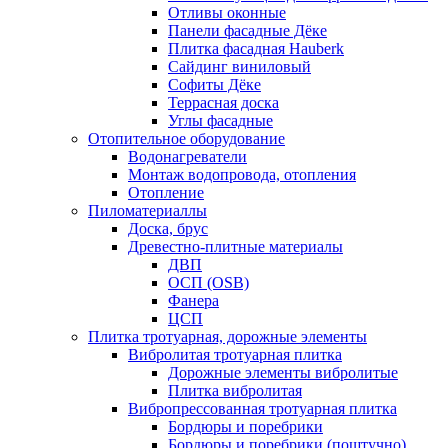
Отливы оконные
Панели фасадные Дёке
Плитка фасадная Hauberk
Сайдинг виниловый
Софиты Дёке
Террасная доска
Углы фасадные
Отопительное оборудование
Водонагреватели
Монтаж водопровода, отопления
Отопление
Пиломатериаллы
Доска, брус
Древестно-плитные материалы
ДВП
ОСП (OSB)
Фанера
ЦСП
Плитка тротуарная, дорожные элементы
Вибролитая тротуарная плитка
Дорожные элементы вибролитые
Плитка вибролитая
Вибропрессованная тротуарная плитка
Бордюры и поребрики
Бордюры и поребрики (поштучно)