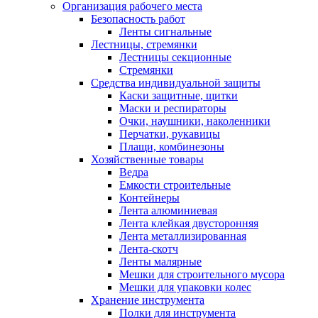
Организация рабочего места
Безопасность работ
Ленты сигнальные
Лестницы, стремянки
Лестницы секционные
Стремянки
Средства индивидуальной защиты
Каски защитные, щитки
Маски и респираторы
Очки, наушники, наколенники
Перчатки, рукавицы
Плащи, комбинезоны
Хозяйственные товары
Ведра
Емкости строительные
Контейнеры
Лента алюминиевая
Лента клейкая двусторонняя
Лента металлизированная
Лента-скотч
Ленты малярные
Мешки для строительного мусора
Мешки для упаковки колес
Хранение инструмента
Полки для инструмента