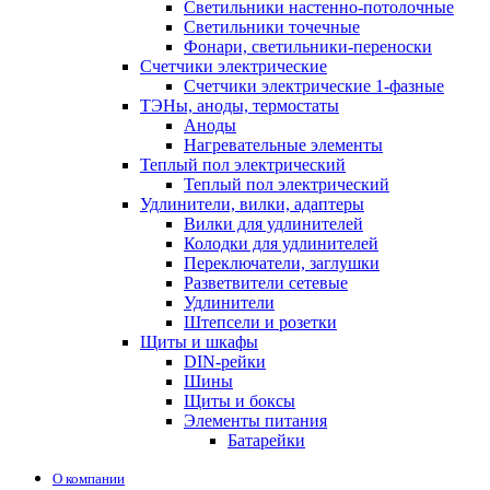
Светильники настенно-потолочные
Светильники точечные
Фонари, светильники-переноски
Счетчики электрические
Счетчики электрические 1-фазные
ТЭНы, аноды, термостаты
Аноды
Нагревательные элементы
Теплый пол электрический
Теплый пол электрический
Удлинители, вилки, адаптеры
Вилки для удлинителей
Колодки для удлинителей
Переключатели, заглушки
Разветвители сетевые
Удлинители
Штепсели и розетки
Щиты и шкафы
DIN-рейки
Шины
Щиты и боксы
Элементы питания
Батарейки
О компании