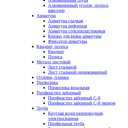
Алюминиевая труба
Алюминиевый уголок, полоса,
швеллер
Арматура
Арматура гладкая
Арматура рифленая
Арматура стеклопластиковая
Крюки для вязки арматуры
Фиксатор арматуры
Квадрат, полоса
Квадрат
Полоса
Металл листовой
Лист стальной
Лист стальной оцинкованный
Отливы, планки
Проволока
Проволока вязальная
Профнастил заборный
Профнастил заборный С-8
Профнастил заборный С-8 эконом
Труба
Круглая водогазопроводная,
электросварная
Профильная труба