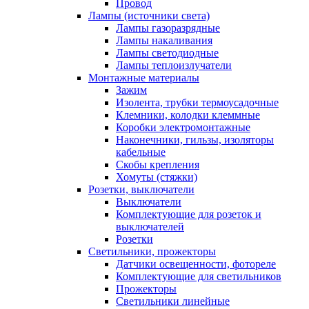
Провод
Лампы (источники света)
Лампы газоразрядные
Лампы накаливания
Лампы светодиодные
Лампы теплоизлучатели
Монтажные материалы
Зажим
Изолента, трубки термоусадочные
Клемники, колодки клеммные
Коробки электромонтажные
Наконечники, гильзы, изоляторы
кабельные
Скобы крепления
Хомуты (стяжки)
Розетки, выключатели
Выключатели
Комплектующие для розеток и
выключателей
Розетки
Светильники, прожекторы
Датчики освещенности, фотореле
Комплектующие для светильников
Прожекторы
Светильники линейные