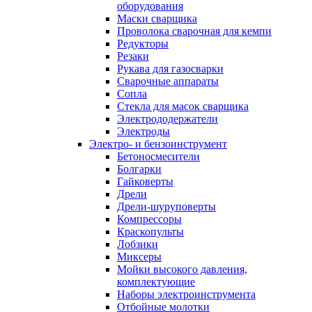
оборудования
Маски сварщика
Проволока сварочная для кемпи
Редукторы
Резаки
Рукава для газосварки
Сварочные аппараты
Сопла
Стекла для масок сварщика
Электрододержатели
Электроды
Электро- и бензоинструмент
Бетоносмесители
Болгарки
Гайковерты
Дрели
Дрели-шуруповерты
Компрессоры
Краскопульты
Лобзики
Миксеры
Мойки высокого давления,
комплектующие
Наборы электроинструмента
Отбойные молотки