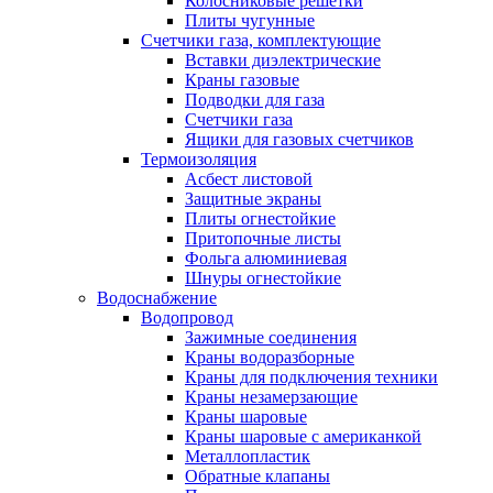
Колосниковые решетки
Плиты чугунные
Счетчики газа, комплектующие
Вставки диэлектрические
Краны газовые
Подводки для газа
Счетчики газа
Ящики для газовых счетчиков
Термоизоляция
Асбест листовой
Защитные экраны
Плиты огнестойкие
Притопочные листы
Фольга алюминиевая
Шнуры огнестойкие
Водоснабжение
Водопровод
Зажимные соединения
Краны водоразборные
Краны для подключения техники
Краны незамерзающие
Краны шаровые
Краны шаровые с американкой
Металлопластик
Обратные клапаны