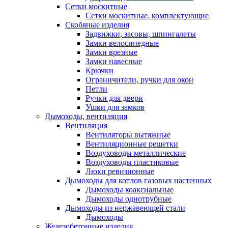
Сетки москитные
Сетки москитные, комплектующие
Скобяные изделия
Задвижки, засовы, шпингалеты
Замки велосипедные
Замки врезные
Замки навесные
Крючки
Ограничители, ручки для окон
Петли
Ручки для двери
Ушки для замков
Дымоходы, вентиляция
Вентиляция
Вентиляторы вытяжные
Вентиляционные решетки
Воздуховоды металлические
Воздуховоды пластиковые
Люки ревизионные
Дымоходы для котлов газовых настенных
Дымоходы коаксиальные
Дымоходы однотрубные
Дымоходы из нержавеющей стали
Дымоходы
Железобетонные изделия