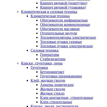
Кирпич рядовой (поштучно)
Кирпич рядовой (упаковки)
Климатическая и силовая техника
Климатическая техника
Обогреватели инфракрасные
Обогреватели конвекционные
Обогреватели масляные
Отопительные модули
Тепловентиляторы электрические
Тепловые пушки газовые
Тепловые пушки электрические
Силовая техника
Генераторы
Стабилизаторы
Краски, грунтовки, пены
Грунтовки
Бетоноконтакт
Грунтовки проникающие
Клей, жидкие гвозди
Анкеры химические
Жидкие гвозди
Жидкое стекло
Клеи контактные, строительные
Клеи строительные
Краски, эмали, растворители