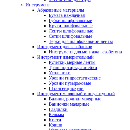
Инструмент
Абразивные материалы
Бумага наждачная
Губки шлифовальные
Круги шлифовальные
Ленты шлифовальные
Сетки шлифовальные
Терки для шлифовальной ленты
Инструмент для газоблоков
Инструмент для монтажа газобетона
Инструмент измерительный
Рулетки, мерные ленты
Транспортиры, линейки
Угольники
Уровни гидростатические
Уровни пузырьковые
Штангенциркули
Инструмент малярный и штукатурный
Валики, ролики малярные
Ванночки малярные
Гладилки
Кельмы
Кисти
Ковши