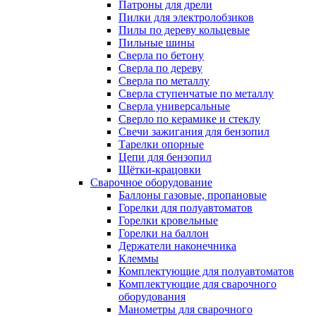
Патроны для дрели
Пилки для электролобзиков
Пилы по дереву кольцевые
Пильные шины
Сверла по бетону
Сверла по дереву
Сверла по металлу
Сверла ступенчатые по металлу
Сверла универсальные
Сверло по керамике и стеклу
Свечи зажигания для бензопил
Тарелки опорные
Цепи для бензопил
Щётки-крацовки
Сварочное оборудование
Баллоны газовые, пропановые
Горелки для полуавтоматов
Горелки кровельные
Горелки на баллон
Держатели наконечника
Клеммы
Комплектующие для полуавтоматов
Комплектующие для сварочного
оборудования
Манометры для сварочного