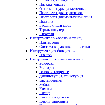
Маркеры, карандаши
Насадка-миксер
Отвесы, шнуры разметочные
Пистолеты для герметиков
Пистолеты для монтажной пены
Правила
Расшивки для швов
Терки, полутерки
Шпатели
Инструмент по кафелю и стеклу
Плиткорезы
Система выравнивания плитки
Инструмент резьбонарезной
Плашки
Инструмент столярно-слесарный
Бокорезы
Болторезы
Головки торцевые
Длинногубцы, тонкогубцы
Заклепочники
Зубила
Киянки
Клещи
Ключи имбусовые
Ключи разводные