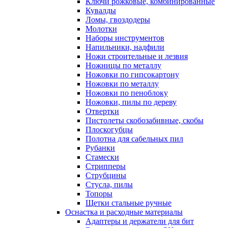
Ключи рожковые, комбинированные
Кувалды
Ломы, гвоздодеры
Молотки
Наборы инструментов
Напильники, надфили
Ножи строительные и лезвия
Ножницы по металлу
Ножовки по гипсокартону
Ножовки по металлу
Ножовки по пеноблоку
Ножовки, пилы по дереву
Отвертки
Пистолеты скобозабивные, скобы
Плоскогубцы
Полотна для сабельных пил
Рубанки
Стамески
Стрипперы
Струбцины
Стусла, пилы
Топоры
Щетки стальные ручные
Оснастка и расходные материалы
Адаптеры и держатели для бит