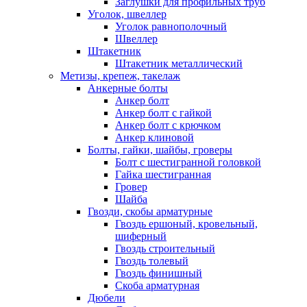
Заглушки для профильных труб
Уголок, швеллер
Уголок равнополочный
Швеллер
Штакетник
Штакетник металлический
Метизы, крепеж, такелаж
Анкерные болты
Анкер болт
Анкер болт с гайкой
Анкер болт с крючком
Анкер клиновой
Болты, гайки, шайбы, гроверы
Болт c шестигранной головкой
Гайка шестигранная
Гровер
Шайба
Гвозди, скобы арматурные
Гвоздь ершоный, кровельный,
шиферный
Гвоздь строительный
Гвоздь толевый
Гвоздь финишный
Скоба арматурная
Дюбели