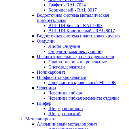
Графит - RAL 7024
Коричневый - RAL 8017
Водосточная система металлическая
прямоугольная
ВПР ПЭ Белый - RAL 9003
ВПР ПЭ Коричневый - RAL 8017
Водосточная система пластиковая круглая
Ондулин
Листы Ондулин
Ондулин (комплектующие)
Планки кровельные, снегозадержатели
Планки и коньки кровельные
Снегозадержатели
Поликарбонат
Профнастил кровельный
Профнастил кровельный МР -20R
Черепица
Черепица гибкая
Черепица гибкая элементы отделки
Шифер
Шифер волновой
Шифер плоский
Металлопрокат
Алюминиевый металлопрокат