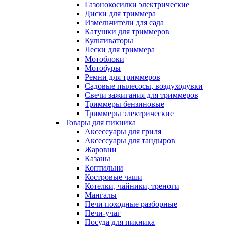
Газонокосилки электрические
Диски для триммера
Измельчители для сада
Катушки для триммеров
Культиваторы
Лески для триммера
Мотоблоки
Мотобуры
Ремни для триммеров
Садовые пылесосы, воздуходувки
Свечи зажигания для триммеров
Триммеры бензиновые
Триммеры электрические
Товары для пикника
Аксессуары для гриля
Аксессуары для тандыров
Жаровни
Казаны
Коптильни
Костровые чаши
Котелки, чайники, треноги
Мангалы
Печи походные разборные
Печи-учаг
Посуда для пикника