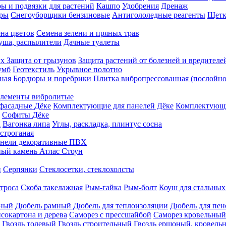
ы и подвязки для растений
Кашпо
Удобрения
Дренаж
еры
Снегоуборщики бензиновые
Антигололедные реагенты
Щетк
на цветов
Семена зелени и пряных трав
душа, распылители
Дачные туалеты
ых
Защита от грызунов
Защита растений от болезней и вредителе
умб
Геотекстиль
Укрывное полотно
ная
Бордюры и поребрики
Плитка вибропрессованная (послойно
лементы вибролитые
фасадные Дёке
Комплектующие для панелей Дёке
Комплектующи
Софиты Дёке
а
Вагонка липа
Углы, раскладка, плинтус сосна
строганая
нели декоративные ПВХ
ый камень Атлас Стоун
н
Серпянки
Стеклосетки, стеклохолсты
троса
Скоба такелажная
Рым-гайка
Рым-болт
Коуш для стальных
рный
Дюбель рамный
Дюбель для теплоизоляции
Дюбель для пен
сокартона и дерева
Саморез с прессшайбой
Саморез кровельный
Гвоздь толевый
Гвоздь строительный
Гвоздь ершоный, кровел