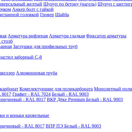
иверсальный желтый
Шуруп по бетону (нагель)
Шуруп с шестиг
ючком
Анкер болт с гайкой
тигранной головкой
Гровер
Шайба
вая
Арматура рифленая
Арматура гладкая
Фиксатор арматуры
 столб
варная
Заглушки для профильных труб
астил заборный С-8
швеллер
Алюминиевая труба
карбонат
Комплектующие для поликарбоната
Монолитный поли
 8017
Графит - RAL 7024
Белый - RAL 9003
оричневый - RAL 8017
ВКР Дёке Premium Белый - RAL 9003
ки и коньки кровельные
ричневый - RAL 8017
ВПР ПЭ Белый - RAL 9003