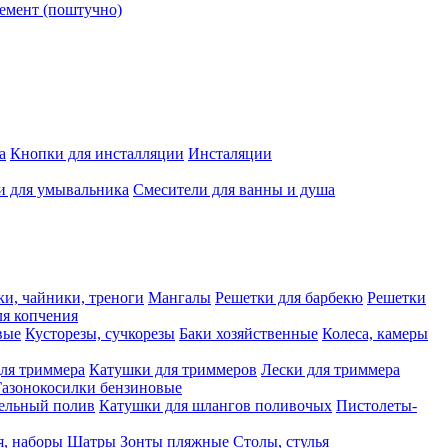
емент (поштучно)
а
Кнопки для инсталляции
Инсталяции
и для умывальника
Смесители для ванны и душа
ки, чайники, треноги
Мангалы
Решетки для барбекю
Решетки
я копчения
вые
Кусторезы, сучкорезы
Баки хозяйственные
Колеса, камеры
ля триммера
Катушки для триммеров
Лески для триммера
Газонокосилки бензиновые
ельный полив
Катушки для шлангов поливочых
Пистолеты-
я, наборы
Шатры
Зонты пляжные
Столы, стулья