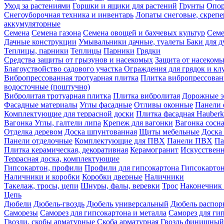
Уход за растениями
Горшки и ящики для растений
Грунты
Опор
Снегоуборочная техника и инвентарь
Лопаты снеговые, скреп
аккумуляторные
Семена
Семена газона
Семена овощей и бахчевых культур
Семе
Дачные конструкции
Умывальники дачные, туалеты
Баки для 
Теплицы, парники
Теплицы
Парники
Грядки
Средства защиты от грызунов и насекомых
Защита от насеком
Благоуствойство садового участка
Ограждения для грядок и кл
Вибропрессованная тротуарная плитка
Плитка вибропрессован
водосточные (поштучно)
Вибролитая тротуарная плитка
Плитка вибролитая
Дорожные э
Фасадные материалы
Углы фасадные
Отливы оконные
Панели 
Комплектующие для террасной доски
Плитка фасадная Hauberk
Вагонка
Углы, галтели липа
Крепеж для вагонки
Вагонка сосн
Отделка деревом
Доска шпунтованная
Щиты мебельные
Доска 
Панели отделочные
Комплектующие для ПВХ
Панели ПВХ
Па
Плитка керамическая, декоративная
Керамогранит
Искусственн
Террасная доска, комплектующие
Гипсокартон, профили
Профили для гипсокартона
Гипсокарто
Наличники и коробки
Коробки дверные
Наличники
Такелаж, тросы, цепи
Шнуры, фалы, веревки
Трос
Наконечник 
Цепь
Дюбели
Дюбель-гвоздь
Дюбель универсальный
Дюбель распо
Саморезы
Саморез для гипсокартона и металла
Саморез для гип
Гвозди, скобы арматурные
Скоба арматурная
Гвоздь финишный