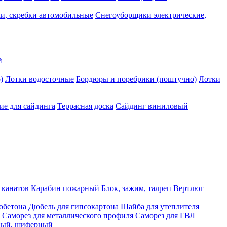
и, скребки автомобильные
Снегоуборщики электрические,
й
)
Лотки водосточные
Бордюры и поребрики (поштучно)
Лотки
е для сайдинга
Террасная доска
Сайдинг виниловый
 канатов
Карабин пожарный
Блок, зажим, талреп
Вертлюг
обетона
Дюбель для гипсокартона
Шайба для утеплителя
Саморез для металлического профиля
Саморез для ГВЛ
ьный, шиферный