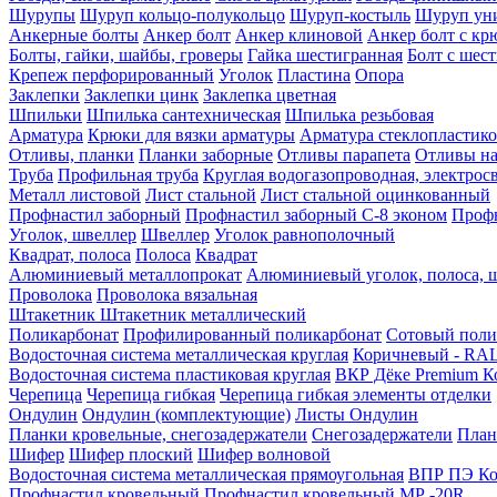
Шурупы
Шуруп кольцо-полукольцо
Шуруп-костыль
Шуруп ун
Анкерные болты
Анкер болт
Анкер клиновой
Анкер болт с кр
Болты, гайки, шайбы, гроверы
Гайка шестигранная
Болт c шес
Крепеж перфорированный
Уголок
Пластина
Опора
Заклепки
Заклепки цинк
Заклепка цветная
Шпильки
Шпилька сантехническая
Шпилька резьбовая
Арматура
Крюки для вязки арматуры
Арматура стеклопластико
Отливы, планки
Планки заборные
Отливы парапета
Отливы на
Труба
Профильная труба
Круглая водогазопроводная, электрос
Металл листовой
Лист стальной
Лист стальной оцинкованный
Профнастил заборный
Профнастил заборный С-8 эконом
Профн
Уголок, швеллер
Швеллер
Уголок равнополочный
Квадрат, полоса
Полоса
Квадрат
Алюминиевый металлопрокат
Алюминиевый уголок, полоса, 
Проволока
Проволока вязальная
Штакетник
Штакетник металлический
Поликарбонат
Профилированный поликарбонат
Сотовый поли
Водосточная система металлическая круглая
Коричневый - RAL
Водосточная система пластиковая круглая
ВКР Дёке Premium К
Черепица
Черепица гибкая
Черепица гибкая элементы отделки
Ондулин
Ондулин (комплектующие)
Листы Ондулин
Планки кровельные, снегозадержатели
Снегозадержатели
План
Шифер
Шифер плоский
Шифер волновой
Водосточная система металлическая прямоугольная
ВПР ПЭ Ко
Профнастил кровельный
Профнастил кровельный МР -20R