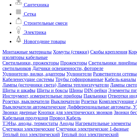
Сантехника
Сетка
Строительные смеси
Электрика
Новогодние товары
Монтажные материалы
Хомуты (стяжки)
Скобы крепления
Кор
изоляторы кабельные
Светильники, прожекторы
Прожекторы
Светильники линейны
светильников
Датчики освещенности, фотореле
Удлинители, вилки, адаптеры
Удлинители
Разветвители сетевы
Кабеленесущие системы
Трубы гофрированные
Кабель-каналы
Лампы (источники света)
Лампы теплоизлучатели
Лампы свет
Щиты и шкафы
Щиты и боксы
Шины
DIN-рейки
Элементы пи
Инструмент, измерительные приборы
Паяльники
Отвертки ин
Розетки, выключатели
Выключатели
Розетки
Комплектующие д
Выключатели автоматические
Дифференциальные автоматы, 
Звонки дверные
Кнопки для электрических звонков
Звонки бе
Кабельная продукция
Провод
Кабель
ТЭНы, аноды, термостаты
Аноды
Нагревательные элементы
Счетчики электрические
Счетчики электрические 1-фазные
Теплый пол электрический
Теплый пол электрический