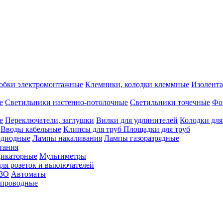
обки электромонтажные
Клемники, колодки клеммные
Изолента
е
Светильники настенно-потолочные
Светильники точечные
Фо
е
Переключатели, заглушки
Вилки для удлинителей
Колодки для
Вводы кабельные
Клипсы для труб
Площадки для труб
одиодные
Лампы накаливания
Лампы газоразрядные
тания
дикаторные
Мультиметры
ля розеток и выключателей
УЗО
Автоматы
спроводные