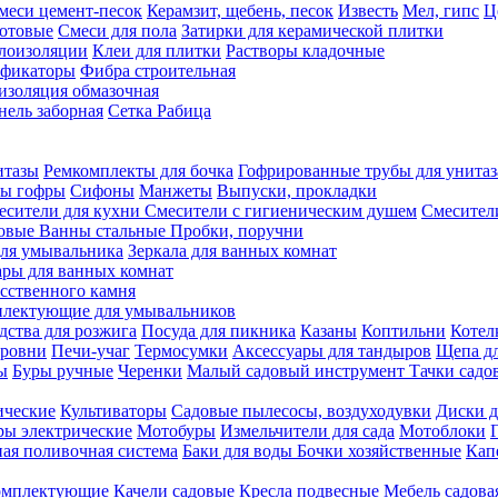
меси цемент-песок
Керамзит, щебень, песок
Известь
Мел, гипс
Ц
отовые
Смеси для пола
Затирки для керамической плитки
плоизоляции
Клеи для плитки
Растворы кладочные
ификаторы
Фибра строительная
изоляция обмазочная
нель заборная
Сетка Рабица
итазы
Ремкомплекты для бочка
Гофрированные трубы для унитаз
бы гофры
Сифоны
Манжеты
Выпуски, прокладки
есители для кухни
Смесители с гигиеническим душем
Смесител
ловые
Ванны стальные
Пробки, поручни
ля умывальника
Зеркала для ванных комнат
ары для ванных комнат
сственного камня
лектующие для умывальников
едства для розжига
Посуда для пикника
Казаны
Коптильни
Котел
ровни
Печи-учаг
Термосумки
Аксессуары для тандыров
Щепа дл
ы
Буры ручные
Черенки
Малый садовый инструмент
Тачки садо
ические
Культиваторы
Садовые пылесосы, воздуходувки
Диски д
ы электрические
Мотобуры
Измельчители для сада
Мотоблоки
ая поливочная система
Баки для воды
Бочки хозяйственные
Кап
комплектующие
Качели садовые
Кресла подвесные
Мебель садова