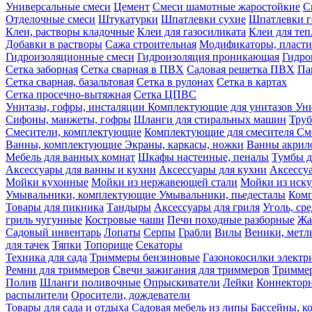
Универсальные смеси
Цемент
Смеси шамотные жаростойкие
С
Отделочные смеси
Штукатурки
Шпатлевки сухие
Шпатлевки г
Клеи, растворы кладочные
Клеи для газосиликата
Клеи для те
Добавки в растворы
Сажа строительная
Модификаторы, пласт
Гидроизоляционные смеси
Гидроизоляция проникающая
Гидро
Сетка заборная
Сетка сварная в ПВХ
Садовая решетка ПВХ
Па
Сетка сварная, базальтовая
Сетка в рулонах
Сетка в картах
Сетка просечно-вытяжная
Сетка ЦПВС
Унитазы, гофры, инсталяции
Комплектующие для унитазов
Ун
Сифоны, манжеты, гофры
Шланги для стиральных машин
Тру
Смесители, комплектующие
Комплектующие для смесителя
См
Ванны, комплектующие
Экраны, каркасы, ножки
Ванны акри
Мебель для ванных комнат
Шкафы настенные, пеналы
Тумбы д
Аксессуары для ванны и кухни
Аксессуары для кухни
Аксессу
Мойки кухонные
Мойки из нержавеющей стали
Мойки из иску
Умывальники, комплектующие
Умывальники, пьедесталы
Комп
Товары для пикника
Тандыры
Аксессуары для гриля
Уголь, ср
гриль чугунные
Костровые чаши
Печи походные разборные
Жа
Садовый инвентарь
Лопаты
Серпы
Грабли
Вилы
Веники, метл
для тачек
Тяпки
Топорище
Секаторы
Техника для сада
Триммеры бензиновые
Газонокосилки электр
Ремни для триммеров
Свечи зажигания для триммеров
Триммер
Полив
Шланги поливочные
Опрыскиватели
Лейки
Коннекторн
распылители
Оросители, дождеватели
Товары для сада и отдыха
Садовая мебель из липы
Бассейны, 