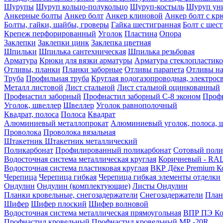
Шурупы
Шуруп кольцо-полукольцо
Шуруп-костыль
Шуруп ун
Анкерные болты
Анкер болт
Анкер клиновой
Анкер болт с кр
Болты, гайки, шайбы, гроверы
Гайка шестигранная
Болт c шес
Крепеж перфорированный
Уголок
Пластина
Опора
Заклепки
Заклепки цинк
Заклепка цветная
Шпильки
Шпилька сантехническая
Шпилька резьбовая
Арматура
Крюки для вязки арматуры
Арматура стеклопластико
Отливы, планки
Планки заборные
Отливы парапета
Отливы на
Труба
Профильная труба
Круглая водогазопроводная, электрос
Металл листовой
Лист стальной
Лист стальной оцинкованный
Профнастил заборный
Профнастил заборный С-8 эконом
Профн
Уголок, швеллер
Швеллер
Уголок равнополочный
Квадрат, полоса
Полоса
Квадрат
Алюминиевый металлопрокат
Алюминиевый уголок, полоса, 
Проволока
Проволока вязальная
Штакетник
Штакетник металлический
Поликарбонат
Профилированный поликарбонат
Сотовый поли
Водосточная система металлическая круглая
Коричневый - RAL
Водосточная система пластиковая круглая
ВКР Дёке Premium К
Черепица
Черепица гибкая
Черепица гибкая элементы отделки
Ондулин
Ондулин (комплектующие)
Листы Ондулин
Планки кровельные, снегозадержатели
Снегозадержатели
План
Шифер
Шифер плоский
Шифер волновой
Водосточная система металлическая прямоугольная
ВПР ПЭ Ко
Профнастил кровельный
Профнастил кровельный МР -20R