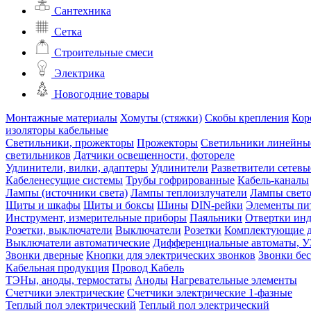
Сантехника
Сетка
Строительные смеси
Электрика
Новогодние товары
Монтажные материалы
Хомуты (стяжки)
Скобы крепления
Кор
изоляторы кабельные
Светильники, прожекторы
Прожекторы
Светильники линейны
светильников
Датчики освещенности, фотореле
Удлинители, вилки, адаптеры
Удлинители
Разветвители сетевы
Кабеленесущие системы
Трубы гофрированные
Кабель-каналы
Лампы (источники света)
Лампы теплоизлучатели
Лампы свет
Щиты и шкафы
Щиты и боксы
Шины
DIN-рейки
Элементы пи
Инструмент, измерительные приборы
Паяльники
Отвертки ин
Розетки, выключатели
Выключатели
Розетки
Комплектующие д
Выключатели автоматические
Дифференциальные автоматы, 
Звонки дверные
Кнопки для электрических звонков
Звонки бе
Кабельная продукция
Провод
Кабель
ТЭНы, аноды, термостаты
Аноды
Нагревательные элементы
Счетчики электрические
Счетчики электрические 1-фазные
Теплый пол электрический
Теплый пол электрический