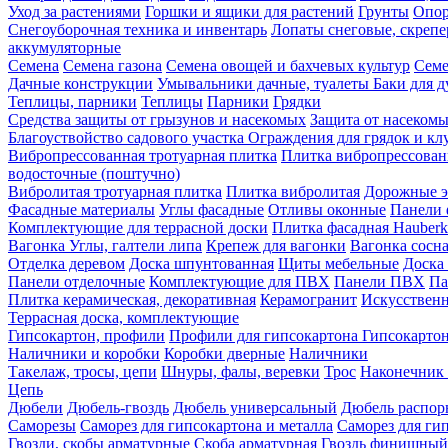
Уход за растениями
Горшки и ящики для растений
Грунты
Опор
Снегоуборочная техника и инвентарь
Лопаты снеговые, скреп
аккумуляторные
Семена
Семена газона
Семена овощей и бахчевых культур
Семе
Дачные конструкции
Умывальники дачные, туалеты
Баки для 
Теплицы, парники
Теплицы
Парники
Грядки
Средства защиты от грызунов и насекомых
Защита от насеком
Благоуствойство садового участка
Ограждения для грядок и кл
Вибропрессованная тротуарная плитка
Плитка вибропрессован
водосточные (поштучно)
Вибролитая тротуарная плитка
Плитка вибролитая
Дорожные э
Фасадные материалы
Углы фасадные
Отливы оконные
Панели 
Комплектующие для террасной доски
Плитка фасадная Hauberk
Вагонка
Углы, галтели липа
Крепеж для вагонки
Вагонка сосн
Отделка деревом
Доска шпунтованная
Щиты мебельные
Доска 
Панели отделочные
Комплектующие для ПВХ
Панели ПВХ
Па
Плитка керамическая, декоративная
Керамогранит
Искусственн
Террасная доска, комплектующие
Гипсокартон, профили
Профили для гипсокартона
Гипсокарто
Наличники и коробки
Коробки дверные
Наличники
Такелаж, тросы, цепи
Шнуры, фалы, веревки
Трос
Наконечник 
Цепь
Дюбели
Дюбель-гвоздь
Дюбель универсальный
Дюбель распо
Саморезы
Саморез для гипсокартона и металла
Саморез для гип
Гвозди, скобы арматурные
Скоба арматурная
Гвоздь финишный