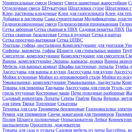
Универсальные смеси
Цемент
Смеси шамотные жаростойкие
С
Отделочные смеси
Штукатурки
Шпатлевки сухие
Шпатлевки г
Клеи, растворы кладочные
Клеи для газосиликата
Клеи для те
Добавки в растворы
Сажа строительная
Модификаторы, пласт
Гидроизоляционные смеси
Гидроизоляция проникающая
Гидро
Сетка заборная
Сетка сварная в ПВХ
Садовая решетка ПВХ
Па
Сетка сварная, базальтовая
Сетка в рулонах
Сетка в картах
Сетка просечно-вытяжная
Сетка ЦПВС
Унитазы, гофры, инсталяции
Комплектующие для унитазов
Ун
Сифоны, манжеты, гофры
Шланги для стиральных машин
Тру
Смесители, комплектующие
Комплектующие для смесителя
См
Ванны, комплектующие
Экраны, каркасы, ножки
Ванны акри
Мебель для ванных комнат
Шкафы настенные, пеналы
Тумбы д
Аксессуары для ванны и кухни
Аксессуары для кухни
Аксессу
Мойки кухонные
Мойки из нержавеющей стали
Мойки из иску
Умывальники, комплектующие
Умывальники, пьедесталы
Комп
Товары для пикника
Тандыры
Аксессуары для гриля
Уголь, ср
гриль чугунные
Костровые чаши
Печи походные разборные
Жа
Садовый инвентарь
Лопаты
Серпы
Грабли
Вилы
Веники, метл
для тачек
Тяпки
Топорище
Секаторы
Техника для сада
Триммеры бензиновые
Газонокосилки электр
Ремни для триммеров
Свечи зажигания для триммеров
Триммер
Полив
Шланги поливочные
Опрыскиватели
Лейки
Коннекторн
распылители
Оросители, дождеватели
Товары для сада и отдыха
Садовая мебель из липы
Бассейны, 