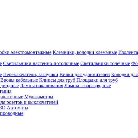
обки электромонтажные
Клемники, колодки клеммные
Изолента
е
Светильники настенно-потолочные
Светильники точечные
Фо
е
Переключатели, заглушки
Вилки для удлинителей
Колодки для
Вводы кабельные
Клипсы для труб
Площадки для труб
одиодные
Лампы накаливания
Лампы газоразрядные
тания
дикаторные
Мультиметры
ля розеток и выключателей
УЗО
Автоматы
спроводные