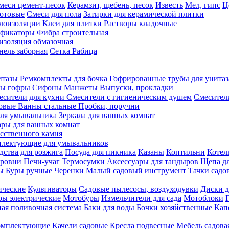
меси цемент-песок
Керамзит, щебень, песок
Известь
Мел, гипс
Ц
отовые
Смеси для пола
Затирки для керамической плитки
плоизоляции
Клеи для плитки
Растворы кладочные
ификаторы
Фибра строительная
изоляция обмазочная
нель заборная
Сетка Рабица
итазы
Ремкомплекты для бочка
Гофрированные трубы для унитаз
бы гофры
Сифоны
Манжеты
Выпуски, прокладки
есители для кухни
Смесители с гигиеническим душем
Смесител
ловые
Ванны стальные
Пробки, поручни
ля умывальника
Зеркала для ванных комнат
ары для ванных комнат
сственного камня
лектующие для умывальников
едства для розжига
Посуда для пикника
Казаны
Коптильни
Котел
ровни
Печи-учаг
Термосумки
Аксессуары для тандыров
Щепа дл
ы
Буры ручные
Черенки
Малый садовый инструмент
Тачки садо
ические
Культиваторы
Садовые пылесосы, воздуходувки
Диски д
ы электрические
Мотобуры
Измельчители для сада
Мотоблоки
ая поливочная система
Баки для воды
Бочки хозяйственные
Кап
комплектующие
Качели садовые
Кресла подвесные
Мебель садова