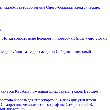
и, скребки автомобильные
Снегоуборщики электрические,
й
)
Лотки водосточные
Бордюры и поребрики (поштучно)
Лотки
е для сайдинга
Террасная доска
Сайдинг виниловый
 канатов
Карабин пожарный
Блок, зажим, талреп
Вертлюг
обетона
Дюбель для гипсокартона
Шайба для утеплителя
Саморез для металлического профиля
Саморез для ГВЛ
ьный, шиферный