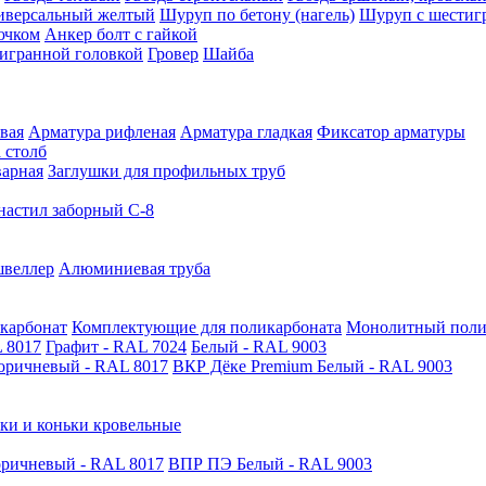
иверсальный желтый
Шуруп по бетону (нагель)
Шуруп с шестиг
ючком
Анкер болт с гайкой
тигранной головкой
Гровер
Шайба
вая
Арматура рифленая
Арматура гладкая
Фиксатор арматуры
 столб
варная
Заглушки для профильных труб
астил заборный С-8
швеллер
Алюминиевая труба
карбонат
Комплектующие для поликарбоната
Монолитный поли
 8017
Графит - RAL 7024
Белый - RAL 9003
оричневый - RAL 8017
ВКР Дёке Premium Белый - RAL 9003
ки и коньки кровельные
ричневый - RAL 8017
ВПР ПЭ Белый - RAL 9003