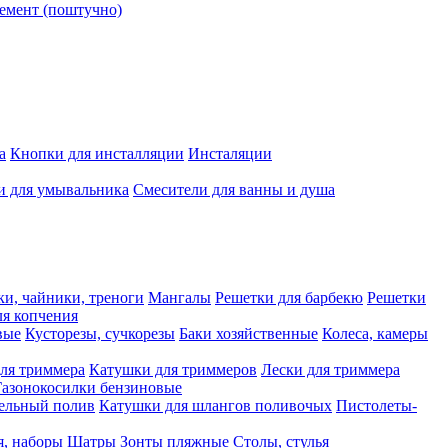
емент (поштучно)
а
Кнопки для инсталляции
Инсталяции
и для умывальника
Смесители для ванны и душа
ки, чайники, треноги
Мангалы
Решетки для барбекю
Решетки
я копчения
вые
Кусторезы, сучкорезы
Баки хозяйственные
Колеса, камеры
ля триммера
Катушки для триммеров
Лески для триммера
Газонокосилки бензиновые
ельный полив
Катушки для шлангов поливочых
Пистолеты-
я, наборы
Шатры
Зонты пляжные
Столы, стулья