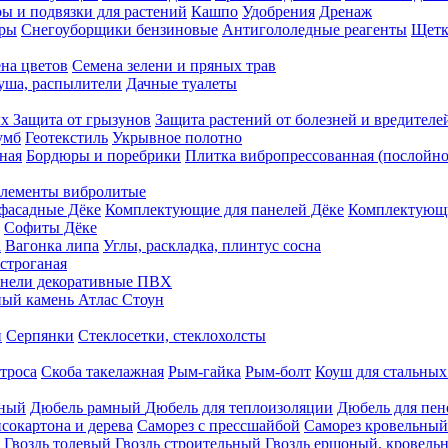
ы и подвязки для растений
Кашпо
Удобрения
Дренаж
еры
Снегоуборщики бензиновые
Антигололедные реагенты
Щетк
на цветов
Семена зелени и пряных трав
душа, распылители
Дачные туалеты
ых
Защита от грызунов
Защита растений от болезней и вредителе
умб
Геотекстиль
Укрывное полотно
ная
Бордюры и поребрики
Плитка вибропрессованная (послойно
лементы вибролитые
фасадные Дёке
Комплектующие для панелей Дёке
Комплектующи
Софиты Дёке
а
Вагонка липа
Углы, раскладка, плинтус сосна
строганая
нели декоративные ПВХ
ый камень Атлас Стоун
н
Серпянки
Стеклосетки, стеклохолсты
троса
Скоба такелажная
Рым-гайка
Рым-болт
Коуш для стальных
рный
Дюбель рамный
Дюбель для теплоизоляции
Дюбель для пен
сокартона и дерева
Саморез с прессшайбой
Саморез кровельный
Гвоздь толевый
Гвоздь строительный
Гвоздь ершоный, кровел