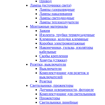
Провод
Лампы (источники света)
Лампы газоразрядные
Лампы накаливания
Лампы светодиодные
Лампы теплоизлучатели
Монтажные материалы
Зажим
Изолента, трубки термоусадочные
Клемники, колодки клеммные
Коробки электромонтажные
Наконечники, гильзы, изоляторы
кабельные
Скобы крепления
Хомуты (стяжки)
Розетки, выключатели
Выключатели
Комплектующие для розеток и
выключателей
Розетки
Светильники, прожекторы
Датчики освещенности, фотореле
Комплектующие для светильников
Прожекторы
Светильники линейные