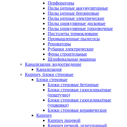
Перфораторы
Пилы цепные аккумуляторные
Пилы цепные бензиновые
Пилы цепные электрические
Пилы циркулярные дисковые
Пилы циркулярные торцовочные
Пистолеты термоклеящие
Промышленные пылесосы
Реноваторы
Рубанки электрические
Фены строительные
Шлифовальные машины
Канализация, водоотведение
Канализация
Кирпич, блоки стеновые
Блоки стеновые
Блоки стеновые бетонные
Блоки стеновые газосиликатные
(поштучно)
Блоки стеновые газосиликатные
(упаковки)
Блоки стеновые керамические
Кирпич
Кирпич лицевой
Кирпич печной, огнеупорный