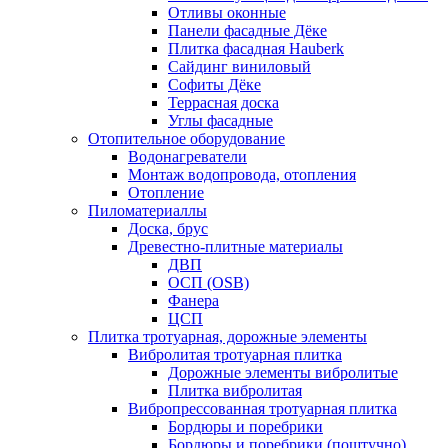
Отливы оконные
Панели фасадные Дёке
Плитка фасадная Hauberk
Сайдинг виниловый
Софиты Дёке
Террасная доска
Углы фасадные
Отопительное оборудование
Водонагреватели
Монтаж водопровода, отопления
Отопление
Пиломатериаллы
Доска, брус
Древестно-плитные материалы
ДВП
ОСП (OSB)
Фанера
ЦСП
Плитка тротуарная, дорожные элементы
Вибролитая тротуарная плитка
Дорожные элементы вибролитые
Плитка вибролитая
Вибропрессованная тротуарная плитка
Бордюры и поребрики
Бордюры и поребрики (поштучно)