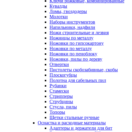
Ключи рожковые, комбинированные
Кувалды
Ломы, гвоздодеры
Молотки
Наборы инструментов
Напильники, надфили
Ножи строительные и лезвия
Ножницы по металлу
Ножовки по гипсокартону
Ножовки по металлу
Ножовки по пеноблоку
Ножовки, пилы по дереву
Отвертки
Пистолеты скобозабивные, скобы
Плоскогубцы
Полотна для сабельных пил
Рубанки
Стамески
Стрипперы
Струбцины
Стусла, пилы
Топоры
Щетки стальные ручные
Оснастка и расходные материалы
Адаптеры и держатели для бит