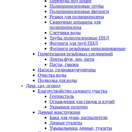
Переходы под шланг
Полипропиленовые трубы
Полипропиленовые фитинги
Резаки для полипропилена
Сварочные аппараты для
полипропилена
Счетчики воды
Трубы полиэтиленовые ПНД
Фитинги для труб ПНД
Фитинги резьбовые никелированные
Герметизация резьбовых соединений
Ленты-фум, лен, нити
Пасты, смазки
Насосы, гидроаккумуляторы
Очистка воды
Подводка для воды
Дача, сад, огород
Благоуствойство садового участка
Геотекстиль
Ограждения для грядок и клумб
Укрывное полотно
Дачные конструкции
Баки для душа, распылители
Дачные туалеты
Умывальники дачные, туалеты