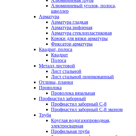
Алюминиевая труба
Алюминиевый уголок, полоса,
швеллер
Арматура
Арматура гладкая
Арматура рифленая
Арматура стеклопластиковая
Крюки для вязки арматуры
Фиксатор арматуры
Квадрат, полоса
Квадрат
Полоса
Металл листовой
Лист стальной
Лист стальной оцинкованный
Отливы, планки
Проволока
Проволока вязальная
Профнастил заборный
Профнастил заборный С-8
Профнастил заборный С-8 эконом
Труба
Круглая водогазопроводная,
электросварная
Профильная труба