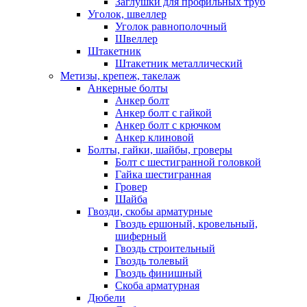
Заглушки для профильных труб
Уголок, швеллер
Уголок равнополочный
Швеллер
Штакетник
Штакетник металлический
Метизы, крепеж, такелаж
Анкерные болты
Анкер болт
Анкер болт с гайкой
Анкер болт с крючком
Анкер клиновой
Болты, гайки, шайбы, гроверы
Болт c шестигранной головкой
Гайка шестигранная
Гровер
Шайба
Гвозди, скобы арматурные
Гвоздь ершоный, кровельный,
шиферный
Гвоздь строительный
Гвоздь толевый
Гвоздь финишный
Скоба арматурная
Дюбели