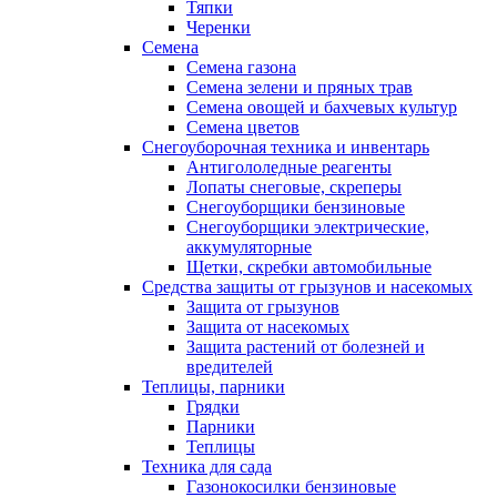
Тяпки
Черенки
Семена
Семена газона
Семена зелени и пряных трав
Семена овощей и бахчевых культур
Семена цветов
Снегоуборочная техника и инвентарь
Антигололедные реагенты
Лопаты снеговые, скреперы
Снегоуборщики бензиновые
Снегоуборщики электрические,
аккумуляторные
Щетки, скребки автомобильные
Средства защиты от грызунов и насекомых
Защита от грызунов
Защита от насекомых
Защита растений от болезней и
вредителей
Теплицы, парники
Грядки
Парники
Теплицы
Техника для сада
Газонокосилки бензиновые