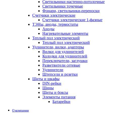
Светильники настенно-потолочные
Светильники точечные
Фонари, светильники-переноски
Счетчики электрические
Счетчики электрические 1-фазные
ТЭНы, аноды, термостаты
Аноды
Нагревательные элементы
Теплый пол электрический
Теплый пол электрический
Удлинители, вилки, адаптеры
Вилки для удлинителей
Колодки для удлинителей
Переключатели, заглушки
Разветвители сетевые
Удлинители
Штепсели и розетки
Щиты и шкафы
DIN-рейки
Шины
Щиты и боксы
Элементы питания
Батарейки
О компании