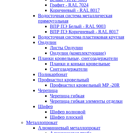
Графит - RAL 7024
Коричневый - RAL 8017
Водосточная система металлическая
прямоугольная
ВПР ПЭ Белый - RAL 9003
ВПР ПЭ Коричневый - RAL 8017
Водосточная система пластиковая круглая
Ондулин
Листы Ондулин
Ондулин (комплектующие)
Планки кровельные, снегозадержатели
Планки и коньки кровельные
Снегозадержатели
Поликарбонат
Профнастил кровельный
Профнастил кровельный МР -20R
Черепица
Черепица гибкая
Черепица гибкая элементы отделки
Шифер
Шифер волновой
Шифер плоский
Металлопрокат
Алюминиевый металлопрокат