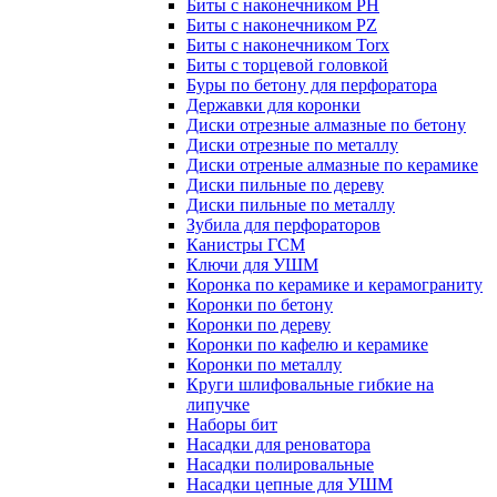
Биты с наконечником PH
Биты с наконечником PZ
Биты с наконечником Torx
Биты с торцевой головкой
Буры по бетону для перфоратора
Державки для коронки
Диски отрезные алмазные по бетону
Диски отрезные по металлу
Диски отреные алмазные по керамике
Диски пильные по дереву
Диски пильные по металлу
Зубила для перфораторов
Канистры ГСМ
Ключи для УШМ
Коронка по керамике и керамограниту
Коронки по бетону
Коронки по дереву
Коронки по кафелю и керамике
Коронки по металлу
Круги шлифовальные гибкие на
липучке
Наборы бит
Насадки для реноватора
Насадки полировальные
Насадки цепные для УШМ