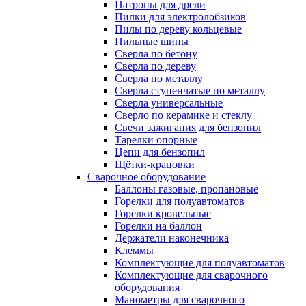
Патроны для дрели
Пилки для электролобзиков
Пилы по дереву кольцевые
Пильные шины
Сверла по бетону
Сверла по дереву
Сверла по металлу
Сверла ступенчатые по металлу
Сверла универсальные
Сверло по керамике и стеклу
Свечи зажигания для бензопил
Тарелки опорные
Цепи для бензопил
Щётки-крацовки
Сварочное оборудование
Баллоны газовые, пропановые
Горелки для полуавтоматов
Горелки кровельные
Горелки на баллон
Держатели наконечника
Клеммы
Комплектующие для полуавтоматов
Комплектующие для сварочного
оборудования
Манометры для сварочного