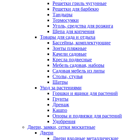
Решетки гриль чугунные
Решетки для барбекю
Тандыры
Термосумки
Уголь, средства для розжига
Щепа для копчения
Товары для сада и отдыха
Бассейны, комплектующие
Зонты пляжные
Качели садовые
Кресла подвесные
Мебель садовая, наборы
Садовая мебель из липы
Столы, стулья
Шатры
Уход за растениями
Горшки и ящики для растений
Грунты
Дренаж
Кашпо
Опоры и подвязки для растений
Удобрения
Двери, замки, сетки москитные
Двери
Двери входные металлические