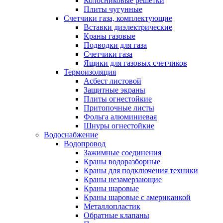
Колосниковые решетки
Плиты чугунные
Счетчики газа, комплектующие
Вставки диэлектрические
Краны газовые
Подводки для газа
Счетчики газа
Ящики для газовых счетчиков
Термоизоляция
Асбест листовой
Защитные экраны
Плиты огнестойкие
Притопочные листы
Фольга алюминиевая
Шнуры огнестойкие
Водоснабжение
Водопровод
Зажимные соединения
Краны водоразборные
Краны для подключения техники
Краны незамерзающие
Краны шаровые
Краны шаровые с американкой
Металлопластик
Обратные клапаны