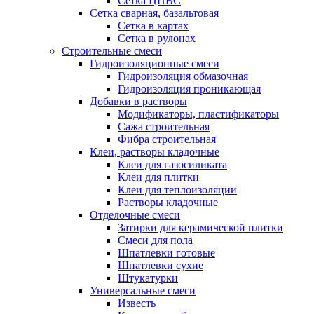
Сетка ЦПВС
Сетка сварная, базальтовая
Сетка в картах
Сетка в рулонах
Строительные смеси
Гидроизоляционные смеси
Гидроизоляция обмазочная
Гидроизоляция проникающая
Добавки в растворы
Модификаторы, пластификаторы
Сажа строительная
Фибра строительная
Клеи, растворы кладочные
Клеи для газосиликата
Клеи для плитки
Клеи для теплоизоляции
Растворы кладочные
Отделочные смеси
Затирки для керамической плитки
Смеси для пола
Шпатлевки готовые
Шпатлевки сухие
Штукатурки
Универсальные смеси
Известь