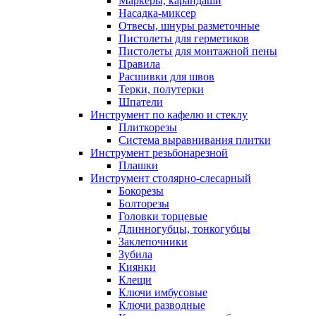
Маркеры, карандаши
Насадка-миксер
Отвесы, шнуры разметочные
Пистолеты для герметиков
Пистолеты для монтажной пены
Правила
Расшивки для швов
Терки, полутерки
Шпатели
Инструмент по кафелю и стеклу
Плиткорезы
Система выравнивания плитки
Инструмент резьбонарезной
Плашки
Инструмент столярно-слесарный
Бокорезы
Болторезы
Головки торцевые
Длинногубцы, тонкогубцы
Заклепочники
Зубила
Киянки
Клещи
Ключи имбусовые
Ключи разводные