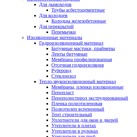
Для дымоходов
Трубы асбестоцементные
Для колодцев
Колодцы железобетонные
Для перекрытий
Перемычки
Изоляционные материалы
Гидроизоляционный материал
Битумные мастики, праймеры
Ленты битумные
Мембрана профилированная
Отсечная гидроизоляция
Рубероид
Стеклоизол
Тепло-звукоизоляционный материал
Мембраны, пленки изоляционные
Пенопласт
Пенополистирол экструдированный
Пленка полиэтиленовая
Полиэтилен вспененный
Тент строительный
Уплотнители для окон и дверей
Утеплители в плитах
Утеплители в рулонах
Утеплители для труб