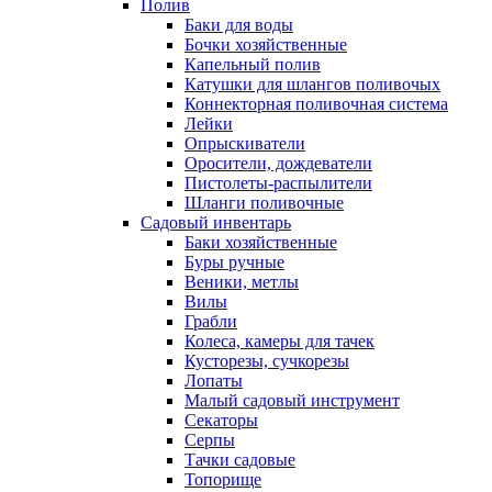
Полив
Баки для воды
Бочки хозяйственные
Капельный полив
Катушки для шлангов поливочых
Коннекторная поливочная система
Лейки
Опрыскиватели
Оросители, дождеватели
Пистолеты-распылители
Шланги поливочные
Садовый инвентарь
Баки хозяйственные
Буры ручные
Веники, метлы
Вилы
Грабли
Колеса, камеры для тачек
Кусторезы, сучкорезы
Лопаты
Малый садовый инструмент
Секаторы
Серпы
Тачки садовые
Топорище