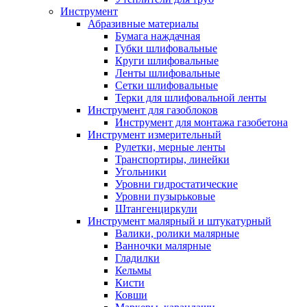
Инструмент
Абразивные материалы
Бумага наждачная
Губки шлифовальные
Круги шлифовальные
Ленты шлифовальные
Сетки шлифовальные
Терки для шлифовальной ленты
Инструмент для газоблоков
Инструмент для монтажа газобетона
Инструмент измерительный
Рулетки, мерные ленты
Транспортиры, линейки
Угольники
Уровни гидростатические
Уровни пузырьковые
Штангенциркули
Инструмент малярный и штукатурный
Валики, ролики малярные
Ванночки малярные
Гладилки
Кельмы
Кисти
Ковши