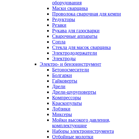
оборудования
Маски сварщика
Проволока сварочная для кемпи
Редукторы
Резаки
Рукава для газосварки
Сварочные аппараты
Сопла
Стекла для масок сварщика
Электрододержатели
Электроды
Электро- и бензоинструмент
Бетоносмесители
Болгарки
Гайковерты
Дрели
Дрели-шуруповерты
Компрессоры
Краскопульты
Лобзики
Миксеры
Мойки высокого давления,
комплектующие
Наборы электроинструмента
Отбойные молотки