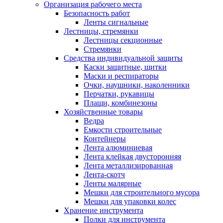
Организация рабочего места
Безопасность работ
Ленты сигнальные
Лестницы, стремянки
Лестницы секционные
Стремянки
Средства индивидуальной защиты
Каски защитные, щитки
Маски и респираторы
Очки, наушники, наколенники
Перчатки, рукавицы
Плащи, комбинезоны
Хозяйственные товары
Ведра
Емкости строительные
Контейнеры
Лента алюминиевая
Лента клейкая двусторонняя
Лента металлизированная
Лента-скотч
Ленты малярные
Мешки для строительного мусора
Мешки для упаковки колес
Хранение инструмента
Полки для инструмента