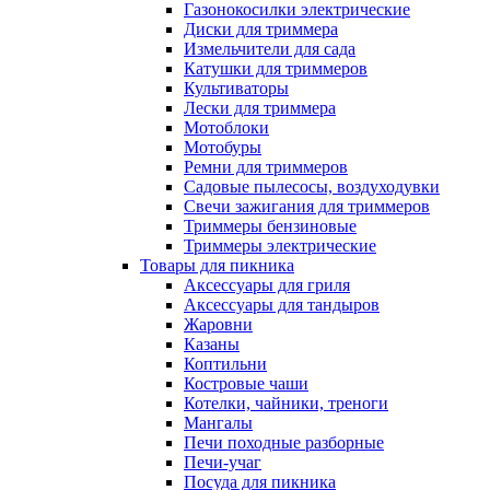
Газонокосилки электрические
Диски для триммера
Измельчители для сада
Катушки для триммеров
Культиваторы
Лески для триммера
Мотоблоки
Мотобуры
Ремни для триммеров
Садовые пылесосы, воздуходувки
Свечи зажигания для триммеров
Триммеры бензиновые
Триммеры электрические
Товары для пикника
Аксессуары для гриля
Аксессуары для тандыров
Жаровни
Казаны
Коптильни
Костровые чаши
Котелки, чайники, треноги
Мангалы
Печи походные разборные
Печи-учаг
Посуда для пикника