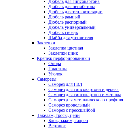
Дюбель для гипсокартона
Дюбель для пенобетона
Дюбель для теплоизоляции
Дюбель рамный
Дюбель распорный
Дюбель универсальный
Дюбель-гвоздь
Шайба для утеплителя
Заклепки
Заклепка цветная
Заклепки цинк
Крепеж перфорированный
Опора
Пластина
Уголок
Саморезы
Саморез для ГВЛ
Саморез для гипсокартона и дерева
Саморез для гипсокартона и металла
Саморез для металлического профиля
Саморез кровельный
Саморез с прессшайбой
Такелаж, тросы, цепи
Блок, зажим, талреп
Вертлюг