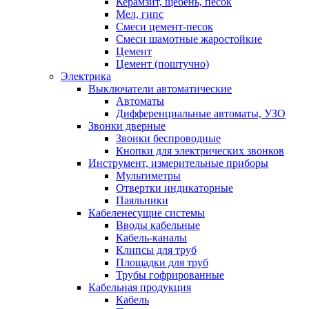
Керамзит, щебень, песок
Мел, гипс
Смеси цемент-песок
Смеси шамотные жаростойкие
Цемент
Цемент (поштучно)
Электрика
Выключатели автоматические
Автоматы
Дифференциальные автоматы, УЗО
Звонки дверные
Звонки беспроводные
Кнопки для электрических звонков
Инструмент, измерительные приборы
Мультиметры
Отвертки индикаторные
Паяльники
Кабеленесущие системы
Вводы кабельные
Кабель-каналы
Клипсы для труб
Площадки для труб
Трубы гофрированные
Кабельная продукция
Кабель