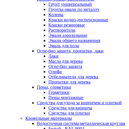
Грунт универсальный
Грунты-эмали по металлу
Колеры
Краски водно-дисперсионные
Краски резиновые
Растворители
Эмали аэрозольные
Эмали общего назначения
Эмаль для пола
Огне-био защита, пропитки, лаки
Лаки
Масла для дерева
Огне-био защита
Олифа
Отбеливатели для дерева
Пропитки для дерева
Пены, герметики
Герметики
Пены монтажные
Средства для ухода за кирпичем и плиткой
Средства для кирпича
Средства для плитки
Кровельные материалы
Водосточная система металлическая круглая
Белый - RAL 9003