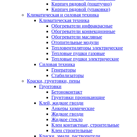
Кирпич рядовой (поштучно)
Кирпич рядовой (упаковки)
Климатическая и силовая техника
Климатическая техника
Обогреватели инфракрасные
Обогреватели конвекционные
Обогреватели масляные
Отопительные модули
Тепловентиляторы электрические
Тепловые пушки газовые
Тепловые пушки электрические
Силовая техника
Генераторы
Стабилизаторы
Краски, грунтовки, пены
Грунтовки
Бетоноконтакт
Грунтовки проникающие
Клей, жидкие гвозди
Анкеры химические
Жидкие гвозди
Жидкое стекло
Клеи контактные, строительные
Клеи строительные
Краски, эмали, растворители