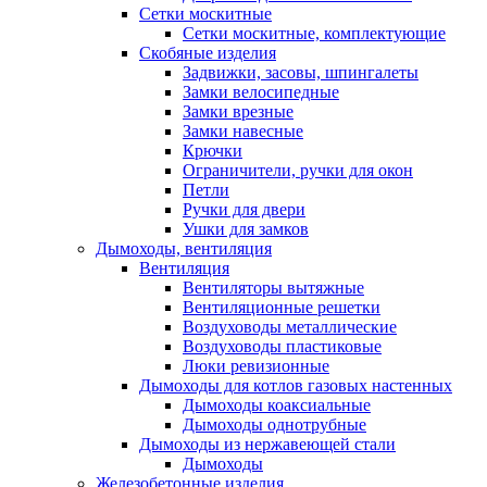
Сетки москитные
Сетки москитные, комплектующие
Скобяные изделия
Задвижки, засовы, шпингалеты
Замки велосипедные
Замки врезные
Замки навесные
Крючки
Ограничители, ручки для окон
Петли
Ручки для двери
Ушки для замков
Дымоходы, вентиляция
Вентиляция
Вентиляторы вытяжные
Вентиляционные решетки
Воздуховоды металлические
Воздуховоды пластиковые
Люки ревизионные
Дымоходы для котлов газовых настенных
Дымоходы коаксиальные
Дымоходы однотрубные
Дымоходы из нержавеющей стали
Дымоходы
Железобетонные изделия