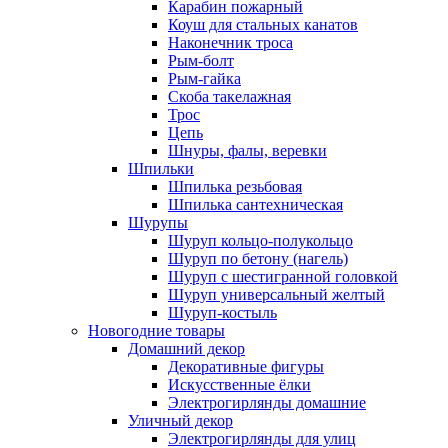
Карабин пожарный
Коуш для стальных канатов
Наконечник троса
Рым-болт
Рым-гайка
Скоба такелажная
Трос
Цепь
Шнуры, фалы, веревки
Шпильки
Шпилька резьбовая
Шпилька сантехническая
Шурупы
Шуруп кольцо-полукольцо
Шуруп по бетону (нагель)
Шуруп с шестигранной головкой
Шуруп универсальный желтый
Шуруп-костыль
Новогодние товары
Домашний декор
Декоративные фигуры
Искусственные ёлки
Электрогирлянды домашние
Уличный декор
Электрогирлянды для улиц