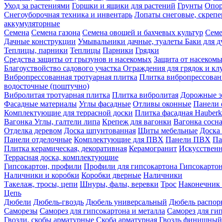
Уход за растениями
Горшки и ящики для растений
Грунты
Опор
Снегоуборочная техника и инвентарь
Лопаты снеговые, скреп
аккумуляторные
Семена
Семена газона
Семена овощей и бахчевых культур
Семе
Дачные конструкции
Умывальники дачные, туалеты
Баки для 
Теплицы, парники
Теплицы
Парники
Грядки
Средства защиты от грызунов и насекомых
Защита от насеком
Благоуствойство садового участка
Ограждения для грядок и кл
Вибропрессованная тротуарная плитка
Плитка вибропрессован
водосточные (поштучно)
Вибролитая тротуарная плитка
Плитка вибролитая
Дорожные э
Фасадные материалы
Углы фасадные
Отливы оконные
Панели 
Комплектующие для террасной доски
Плитка фасадная Hauberk
Вагонка
Углы, галтели липа
Крепеж для вагонки
Вагонка сосн
Отделка деревом
Доска шпунтованная
Щиты мебельные
Доска 
Панели отделочные
Комплектующие для ПВХ
Панели ПВХ
Па
Плитка керамическая, декоративная
Керамогранит
Искусственн
Террасная доска, комплектующие
Гипсокартон, профили
Профили для гипсокартона
Гипсокарто
Наличники и коробки
Коробки дверные
Наличники
Такелаж, тросы, цепи
Шнуры, фалы, веревки
Трос
Наконечник 
Цепь
Дюбели
Дюбель-гвоздь
Дюбель универсальный
Дюбель распо
Саморезы
Саморез для гипсокартона и металла
Саморез для гип
Гвозди, скобы арматурные
Скоба арматурная
Гвоздь финишный