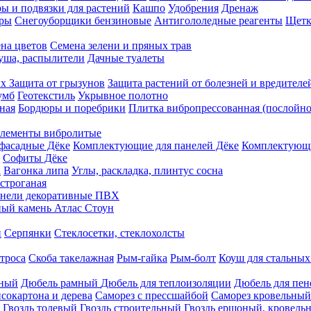
ы и подвязки для растений
Кашпо
Удобрения
Дренаж
еры
Снегоуборщики бензиновые
Антигололедные реагенты
Щетк
на цветов
Семена зелени и пряных трав
душа, распылители
Дачные туалеты
ых
Защита от грызунов
Защита растений от болезней и вредителе
умб
Геотекстиль
Укрывное полотно
ная
Бордюры и поребрики
Плитка вибропрессованная (послойно
лементы вибролитые
фасадные Дёке
Комплектующие для панелей Дёке
Комплектующи
Софиты Дёке
а
Вагонка липа
Углы, раскладка, плинтус сосна
строганая
нели декоративные ПВХ
ый камень Атлас Стоун
н
Серпянки
Стеклосетки, стеклохолсты
троса
Скоба такелажная
Рым-гайка
Рым-болт
Коуш для стальных
рный
Дюбель рамный
Дюбель для теплоизоляции
Дюбель для пен
сокартона и дерева
Саморез с прессшайбой
Саморез кровельный
Гвоздь толевый
Гвоздь строительный
Гвоздь ершоный, кровел