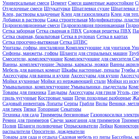
Универсальные смеси
Цемент
Смеси шамотные жаростойкие
С
Отделочные смеси
Штукатурки
Шпатлевки сухие
Шпатлевки г
Клеи, растворы кладочные
Клеи для газосиликата
Клеи для те
Добавки в растворы
Сажа строительная
Модификаторы, пласт
Гидроизоляционные смеси
Гидроизоляция проникающая
Гидро
Сетка заборная
Сетка сварная в ПВХ
Садовая решетка ПВХ
Па
Сетка сварная, базальтовая
Сетка в рулонах
Сетка в картах
Сетка просечно-вытяжная
Сетка ЦПВС
Унитазы, гофры, инсталяции
Комплектующие для унитазов
Ун
Сифоны, манжеты, гофры
Шланги для стиральных машин
Тру
Смесители, комплектующие
Комплектующие для смесителя
См
Ванны, комплектующие
Экраны, каркасы, ножки
Ванны акри
Мебель для ванных комнат
Шкафы настенные, пеналы
Тумбы д
Аксессуары для ванны и кухни
Аксессуары для кухни
Аксессу
Мойки кухонные
Мойки из нержавеющей стали
Мойки из иску
Умывальники, комплектующие
Умывальники, пьедесталы
Комп
Товары для пикника
Тандыры
Аксессуары для гриля
Уголь, ср
гриль чугунные
Костровые чаши
Печи походные разборные
Жа
Садовый инвентарь
Лопаты
Серпы
Грабли
Вилы
Веники, метл
для тачек
Тяпки
Топорище
Секаторы
Техника для сада
Триммеры бензиновые
Газонокосилки электр
Ремни для триммеров
Свечи зажигания для триммеров
Триммер
Полив
Шланги поливочные
Опрыскиватели
Лейки
Коннекторн
распылители
Оросители, дождеватели
Товары для сада и отдыха
Садовая мебель из липы
Бассейны, 