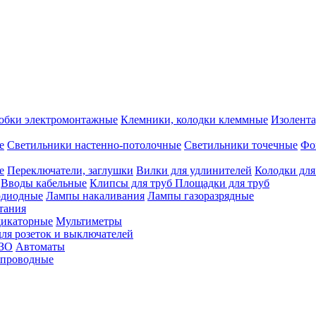
обки электромонтажные
Клемники, колодки клеммные
Изолента
е
Светильники настенно-потолочные
Светильники точечные
Фо
е
Переключатели, заглушки
Вилки для удлинителей
Колодки для
Вводы кабельные
Клипсы для труб
Площадки для труб
одиодные
Лампы накаливания
Лампы газоразрядные
тания
дикаторные
Мультиметры
ля розеток и выключателей
УЗО
Автоматы
спроводные