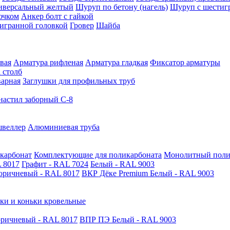
иверсальный желтый
Шуруп по бетону (нагель)
Шуруп с шестиг
ючком
Анкер болт с гайкой
тигранной головкой
Гровер
Шайба
вая
Арматура рифленая
Арматура гладкая
Фиксатор арматуры
 столб
варная
Заглушки для профильных труб
астил заборный С-8
швеллер
Алюминиевая труба
карбонат
Комплектующие для поликарбоната
Монолитный поли
 8017
Графит - RAL 7024
Белый - RAL 9003
оричневый - RAL 8017
ВКР Дёке Premium Белый - RAL 9003
ки и коньки кровельные
ричневый - RAL 8017
ВПР ПЭ Белый - RAL 9003