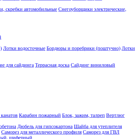
и, скребки автомобильные
Снегоуборщики электрические,
й
)
Лотки водосточные
Бордюры и поребрики (поштучно)
Лотки
е для сайдинга
Террасная доска
Сайдинг виниловый
 канатов
Карабин пожарный
Блок, зажим, талреп
Вертлюг
обетона
Дюбель для гипсокартона
Шайба для утеплителя
Саморез для металлического профиля
Саморез для ГВЛ
ьный, шиферный