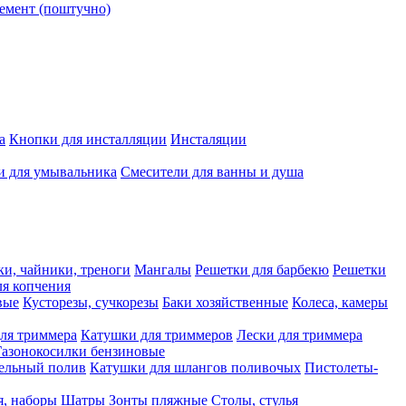
емент (поштучно)
а
Кнопки для инсталляции
Инсталяции
и для умывальника
Смесители для ванны и душа
ки, чайники, треноги
Мангалы
Решетки для барбекю
Решетки
я копчения
вые
Кусторезы, сучкорезы
Баки хозяйственные
Колеса, камеры
ля триммера
Катушки для триммеров
Лески для триммера
Газонокосилки бензиновые
ельный полив
Катушки для шлангов поливочых
Пистолеты-
я, наборы
Шатры
Зонты пляжные
Столы, стулья