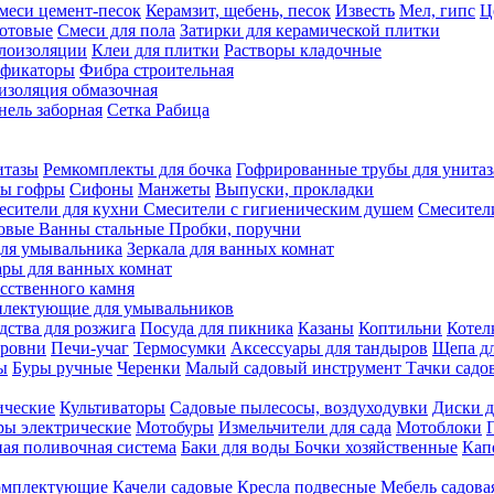
меси цемент-песок
Керамзит, щебень, песок
Известь
Мел, гипс
Ц
отовые
Смеси для пола
Затирки для керамической плитки
плоизоляции
Клеи для плитки
Растворы кладочные
ификаторы
Фибра строительная
изоляция обмазочная
нель заборная
Сетка Рабица
итазы
Ремкомплекты для бочка
Гофрированные трубы для унитаз
бы гофры
Сифоны
Манжеты
Выпуски, прокладки
есители для кухни
Смесители с гигиеническим душем
Смесител
ловые
Ванны стальные
Пробки, поручни
ля умывальника
Зеркала для ванных комнат
ары для ванных комнат
сственного камня
лектующие для умывальников
едства для розжига
Посуда для пикника
Казаны
Коптильни
Котел
ровни
Печи-учаг
Термосумки
Аксессуары для тандыров
Щепа дл
ы
Буры ручные
Черенки
Малый садовый инструмент
Тачки садо
ические
Культиваторы
Садовые пылесосы, воздуходувки
Диски д
ы электрические
Мотобуры
Измельчители для сада
Мотоблоки
ая поливочная система
Баки для воды
Бочки хозяйственные
Кап
комплектующие
Качели садовые
Кресла подвесные
Мебель садова