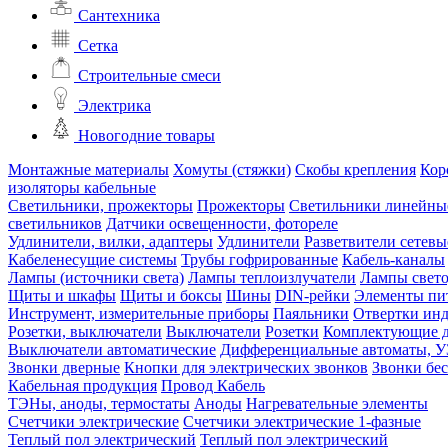
Сантехника
Сетка
Строительные смеси
Электрика
Новогодние товары
Монтажные материалы
Хомуты (стяжки)
Скобы крепления
Кор
изоляторы кабельные
Светильники, прожекторы
Прожекторы
Светильники линейны
светильников
Датчики освещенности, фотореле
Удлинители, вилки, адаптеры
Удлинители
Разветвители сетевы
Кабеленесущие системы
Трубы гофрированные
Кабель-каналы
Лампы (источники света)
Лампы теплоизлучатели
Лампы свет
Щиты и шкафы
Щиты и боксы
Шины
DIN-рейки
Элементы пи
Инструмент, измерительные приборы
Паяльники
Отвертки ин
Розетки, выключатели
Выключатели
Розетки
Комплектующие д
Выключатели автоматические
Дифференциальные автоматы, 
Звонки дверные
Кнопки для электрических звонков
Звонки бе
Кабельная продукция
Провод
Кабель
ТЭНы, аноды, термостаты
Аноды
Нагревательные элементы
Счетчики электрические
Счетчики электрические 1-фазные
Теплый пол электрический
Теплый пол электрический