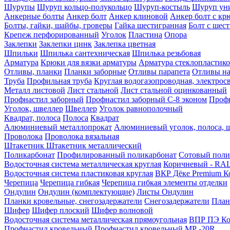
Шурупы
Шуруп кольцо-полукольцо
Шуруп-костыль
Шуруп ун
Анкерные болты
Анкер болт
Анкер клиновой
Анкер болт с кр
Болты, гайки, шайбы, гроверы
Гайка шестигранная
Болт c шес
Крепеж перфорированный
Уголок
Пластина
Опора
Заклепки
Заклепки цинк
Заклепка цветная
Шпильки
Шпилька сантехническая
Шпилька резьбовая
Арматура
Крюки для вязки арматуры
Арматура стеклопластико
Отливы, планки
Планки заборные
Отливы парапета
Отливы на
Труба
Профильная труба
Круглая водогазопроводная, электрос
Металл листовой
Лист стальной
Лист стальной оцинкованный
Профнастил заборный
Профнастил заборный С-8 эконом
Профн
Уголок, швеллер
Швеллер
Уголок равнополочный
Квадрат, полоса
Полоса
Квадрат
Алюминиевый металлопрокат
Алюминиевый уголок, полоса, 
Проволока
Проволока вязальная
Штакетник
Штакетник металлический
Поликарбонат
Профилированный поликарбонат
Сотовый поли
Водосточная система металлическая круглая
Коричневый - RAL
Водосточная система пластиковая круглая
ВКР Дёке Premium К
Черепица
Черепица гибкая
Черепица гибкая элементы отделки
Ондулин
Ондулин (комплектующие)
Листы Ондулин
Планки кровельные, снегозадержатели
Снегозадержатели
План
Шифер
Шифер плоский
Шифер волновой
Водосточная система металлическая прямоугольная
ВПР ПЭ Ко
Профнастил кровельный
Профнастил кровельный МР -20R