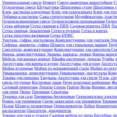
Универсальные смеси
Цемент
Смеси шамотные жаростойкие
С
Отделочные смеси
Штукатурки
Шпатлевки сухие
Шпатлевки г
Клеи, растворы кладочные
Клеи для газосиликата
Клеи для те
Добавки в растворы
Сажа строительная
Модификаторы, пласт
Гидроизоляционные смеси
Гидроизоляция проникающая
Гидро
Сетка заборная
Сетка сварная в ПВХ
Садовая решетка ПВХ
Па
Сетка сварная, базальтовая
Сетка в рулонах
Сетка в картах
Сетка просечно-вытяжная
Сетка ЦПВС
Унитазы, гофры, инсталяции
Комплектующие для унитазов
Ун
Сифоны, манжеты, гофры
Шланги для стиральных машин
Тру
Смесители, комплектующие
Комплектующие для смесителя
См
Ванны, комплектующие
Экраны, каркасы, ножки
Ванны акри
Мебель для ванных комнат
Шкафы настенные, пеналы
Тумбы д
Аксессуары для ванны и кухни
Аксессуары для кухни
Аксессу
Мойки кухонные
Мойки из нержавеющей стали
Мойки из иску
Умывальники, комплектующие
Умывальники, пьедесталы
Комп
Товары для пикника
Тандыры
Аксессуары для гриля
Уголь, ср
гриль чугунные
Костровые чаши
Печи походные разборные
Жа
Садовый инвентарь
Лопаты
Серпы
Грабли
Вилы
Веники, метл
для тачек
Тяпки
Топорище
Секаторы
Техника для сада
Триммеры бензиновые
Газонокосилки электр
Ремни для триммеров
Свечи зажигания для триммеров
Триммер
Полив
Шланги поливочные
Опрыскиватели
Лейки
Коннекторн
распылители
Оросители, дождеватели
Товары для сада и отдыха
Садовая мебель из липы
Бассейны, 