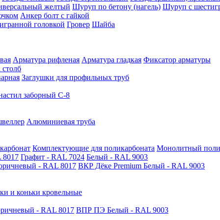
иверсальный желтый
Шуруп по бетону (нагель)
Шуруп с шестиг
ючком
Анкер болт с гайкой
тигранной головкой
Гровер
Шайба
вая
Арматура рифленая
Арматура гладкая
Фиксатор арматуры
 столб
варная
Заглушки для профильных труб
астил заборный С-8
швеллер
Алюминиевая труба
карбонат
Комплектующие для поликарбоната
Монолитный поли
 8017
Графит - RAL 7024
Белый - RAL 9003
оричневый - RAL 8017
ВКР Дёке Premium Белый - RAL 9003
ки и коньки кровельные
ричневый - RAL 8017
ВПР ПЭ Белый - RAL 9003