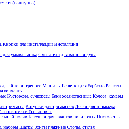
емент (поштучно)
а
Кнопки для инсталляции
Инсталяции
и для умывальника
Смесители для ванны и душа
ки, чайники, треноги
Мангалы
Решетки для барбекю
Решетки
я копчения
вые
Кусторезы, сучкорезы
Баки хозяйственные
Колеса, камеры
ля триммера
Катушки для триммеров
Лески для триммера
Газонокосилки бензиновые
ельный полив
Катушки для шлангов поливочых
Пистолеты-
я, наборы
Шатры
Зонты пляжные
Столы, стулья