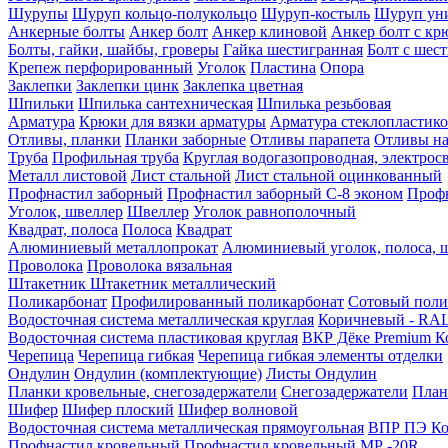
Шурупы
Шуруп кольцо-полукольцо
Шуруп-костыль
Шуруп ун
Анкерные болты
Анкер болт
Анкер клиновой
Анкер болт с кр
Болты, гайки, шайбы, гроверы
Гайка шестигранная
Болт c шес
Крепеж перфорированный
Уголок
Пластина
Опора
Заклепки
Заклепки цинк
Заклепка цветная
Шпильки
Шпилька сантехническая
Шпилька резьбовая
Арматура
Крюки для вязки арматуры
Арматура стеклопластико
Отливы, планки
Планки заборные
Отливы парапета
Отливы на
Труба
Профильная труба
Круглая водогазопроводная, электрос
Металл листовой
Лист стальной
Лист стальной оцинкованный
Профнастил заборный
Профнастил заборный С-8 эконом
Профн
Уголок, швеллер
Швеллер
Уголок равнополочный
Квадрат, полоса
Полоса
Квадрат
Алюминиевый металлопрокат
Алюминиевый уголок, полоса, 
Проволока
Проволока вязальная
Штакетник
Штакетник металлический
Поликарбонат
Профилированный поликарбонат
Сотовый поли
Водосточная система металлическая круглая
Коричневый - RAL
Водосточная система пластиковая круглая
ВКР Дёке Premium К
Черепица
Черепица гибкая
Черепица гибкая элементы отделки
Ондулин
Ондулин (комплектующие)
Листы Ондулин
Планки кровельные, снегозадержатели
Снегозадержатели
План
Шифер
Шифер плоский
Шифер волновой
Водосточная система металлическая прямоугольная
ВПР ПЭ Ко
Профнастил кровельный
Профнастил кровельный МР -20R