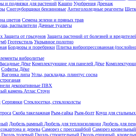
ы и подвязки для растений
Кашпо
Удобрения
Дренаж
еры
Снегоуборщики бензиновые
Антигололедные реагенты
Щетк
на цветов
Семена зелени и пряных трав
душа, распылители
Дачные туалеты
ых
Защита от грызунов
Защита растений от болезней и вредителе
умб
Геотекстиль
Укрывное полотно
ная
Бордюры и поребрики
Плитка вибропрессованная (послойно
лементы вибролитые
фасадные Дёке
Комплектующие для панелей Дёке
Комплектующи
Софиты Дёке
а
Вагонка липа
Углы, раскладка, плинтус сосна
строганая
нели декоративные ПВХ
ый камень Атлас Стоун
н
Серпянки
Стеклосетки, стеклохолсты
троса
Скоба такелажная
Рым-гайка
Рым-болт
Коуш для стальных
рный
Дюбель рамный
Дюбель для теплоизоляции
Дюбель для пен
сокартона и дерева
Саморез с прессшайбой
Саморез кровельный
Гвоздь толевый
Гвоздь строительный
Гвоздь ершоный, кровел