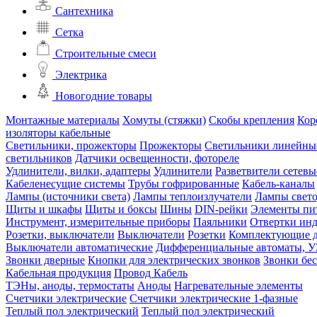
Сантехника
Сетка
Строительные смеси
Электрика
Новогодние товары
Монтажные материалы
Хомуты (стяжки)
Скобы крепления
Кор
изоляторы кабельные
Светильники, прожекторы
Прожекторы
Светильники линейны
светильников
Датчики освещенности, фотореле
Удлинители, вилки, адаптеры
Удлинители
Разветвители сетевы
Кабеленесущие системы
Трубы гофрированные
Кабель-каналы
Лампы (источники света)
Лампы теплоизлучатели
Лампы свет
Щиты и шкафы
Щиты и боксы
Шины
DIN-рейки
Элементы пи
Инструмент, измерительные приборы
Паяльники
Отвертки ин
Розетки, выключатели
Выключатели
Розетки
Комплектующие д
Выключатели автоматические
Дифференциальные автоматы, 
Звонки дверные
Кнопки для электрических звонков
Звонки бе
Кабельная продукция
Провод
Кабель
ТЭНы, аноды, термостаты
Аноды
Нагревательные элементы
Счетчики электрические
Счетчики электрические 1-фазные
Теплый пол электрический
Теплый пол электрический