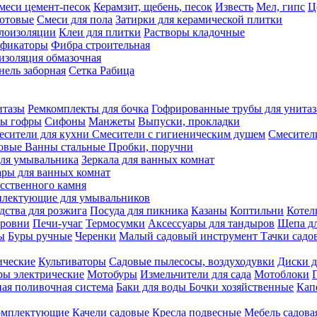
меси цемент-песок
Керамзит, щебень, песок
Известь
Мел, гипс
Ц
отовые
Смеси для пола
Затирки для керамической плитки
плоизоляции
Клеи для плитки
Растворы кладочные
ификаторы
Фибра строительная
изоляция обмазочная
нель заборная
Сетка Рабица
итазы
Ремкомплекты для бочка
Гофрированные трубы для унитаз
бы гофры
Сифоны
Манжеты
Выпуски, прокладки
есители для кухни
Смесители с гигиеническим душем
Смесител
ловые
Ванны стальные
Пробки, поручни
ля умывальника
Зеркала для ванных комнат
ары для ванных комнат
сственного камня
лектующие для умывальников
едства для розжига
Посуда для пикника
Казаны
Коптильни
Котел
ровни
Печи-учаг
Термосумки
Аксессуары для тандыров
Щепа дл
ы
Буры ручные
Черенки
Малый садовый инструмент
Тачки садо
ические
Культиваторы
Садовые пылесосы, воздуходувки
Диски д
ы электрические
Мотобуры
Измельчители для сада
Мотоблоки
ая поливочная система
Баки для воды
Бочки хозяйственные
Кап
комплектующие
Качели садовые
Кресла подвесные
Мебель садова