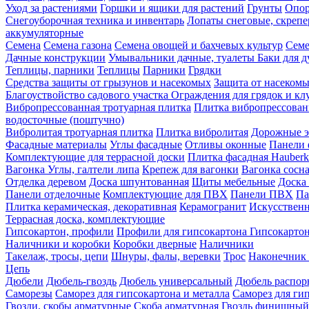
Уход за растениями
Горшки и ящики для растений
Грунты
Опор
Снегоуборочная техника и инвентарь
Лопаты снеговые, скреп
аккумуляторные
Семена
Семена газона
Семена овощей и бахчевых культур
Семе
Дачные конструкции
Умывальники дачные, туалеты
Баки для 
Теплицы, парники
Теплицы
Парники
Грядки
Средства защиты от грызунов и насекомых
Защита от насеком
Благоуствойство садового участка
Ограждения для грядок и кл
Вибропрессованная тротуарная плитка
Плитка вибропрессован
водосточные (поштучно)
Вибролитая тротуарная плитка
Плитка вибролитая
Дорожные э
Фасадные материалы
Углы фасадные
Отливы оконные
Панели 
Комплектующие для террасной доски
Плитка фасадная Hauberk
Вагонка
Углы, галтели липа
Крепеж для вагонки
Вагонка сосн
Отделка деревом
Доска шпунтованная
Щиты мебельные
Доска 
Панели отделочные
Комплектующие для ПВХ
Панели ПВХ
Па
Плитка керамическая, декоративная
Керамогранит
Искусственн
Террасная доска, комплектующие
Гипсокартон, профили
Профили для гипсокартона
Гипсокарто
Наличники и коробки
Коробки дверные
Наличники
Такелаж, тросы, цепи
Шнуры, фалы, веревки
Трос
Наконечник 
Цепь
Дюбели
Дюбель-гвоздь
Дюбель универсальный
Дюбель распо
Саморезы
Саморез для гипсокартона и металла
Саморез для гип
Гвозди, скобы арматурные
Скоба арматурная
Гвоздь финишный