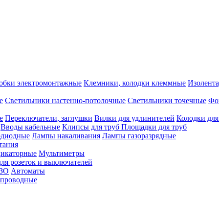
обки электромонтажные
Клемники, колодки клеммные
Изолента
е
Светильники настенно-потолочные
Светильники точечные
Фо
е
Переключатели, заглушки
Вилки для удлинителей
Колодки для
Вводы кабельные
Клипсы для труб
Площадки для труб
одиодные
Лампы накаливания
Лампы газоразрядные
тания
дикаторные
Мультиметры
ля розеток и выключателей
УЗО
Автоматы
спроводные