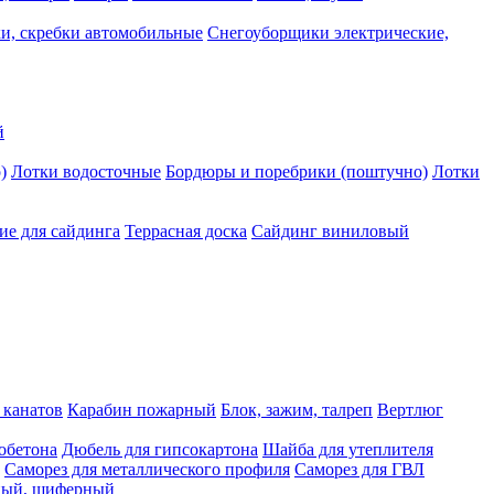
и, скребки автомобильные
Снегоуборщики электрические,
й
)
Лотки водосточные
Бордюры и поребрики (поштучно)
Лотки
е для сайдинга
Террасная доска
Сайдинг виниловый
 канатов
Карабин пожарный
Блок, зажим, талреп
Вертлюг
обетона
Дюбель для гипсокартона
Шайба для утеплителя
Саморез для металлического профиля
Саморез для ГВЛ
ьный, шиферный