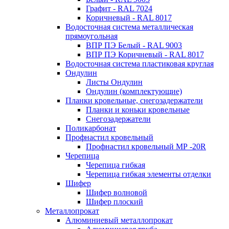
Графит - RAL 7024
Коричневый - RAL 8017
Водосточная система металлическая
прямоугольная
ВПР ПЭ Белый - RAL 9003
ВПР ПЭ Коричневый - RAL 8017
Водосточная система пластиковая круглая
Ондулин
Листы Ондулин
Ондулин (комплектующие)
Планки кровельные, снегозадержатели
Планки и коньки кровельные
Снегозадержатели
Поликарбонат
Профнастил кровельный
Профнастил кровельный МР -20R
Черепица
Черепица гибкая
Черепица гибкая элементы отделки
Шифер
Шифер волновой
Шифер плоский
Металлопрокат
Алюминиевый металлопрокат