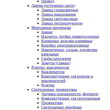
Провод
Лампы (источники света)
Лампы газоразрядные
Лампы накаливания
Лампы светодиодные
Лампы теплоизлучатели
Монтажные материалы
Зажим
Изолента, трубки термоусадочные
Клемники, колодки клеммные
Коробки электромонтажные
Наконечники, гильзы, изоляторы
кабельные
Скобы крепления
Хомуты (стяжки)
Розетки, выключатели
Выключатели
Комплектующие для розеток и
выключателей
Розетки
Светильники, прожекторы
Датчики освещенности, фотореле
Комплектующие для светильников
Прожекторы
Светильники линейные