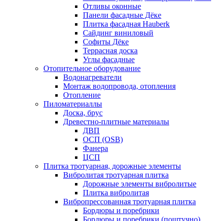
Отливы оконные
Панели фасадные Дёке
Плитка фасадная Hauberk
Сайдинг виниловый
Софиты Дёке
Террасная доска
Углы фасадные
Отопительное оборудование
Водонагреватели
Монтаж водопровода, отопления
Отопление
Пиломатериаллы
Доска, брус
Древестно-плитные материалы
ДВП
ОСП (OSB)
Фанера
ЦСП
Плитка тротуарная, дорожные элементы
Вибролитая тротуарная плитка
Дорожные элементы вибролитые
Плитка вибролитая
Вибропрессованная тротуарная плитка
Бордюры и поребрики
Бордюры и поребрики (поштучно)