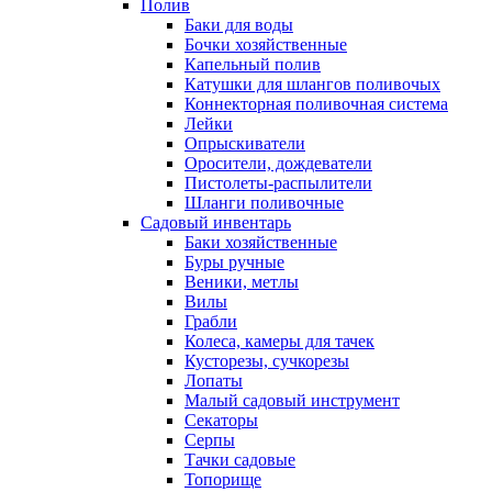
Полив
Баки для воды
Бочки хозяйственные
Капельный полив
Катушки для шлангов поливочых
Коннекторная поливочная система
Лейки
Опрыскиватели
Оросители, дождеватели
Пистолеты-распылители
Шланги поливочные
Садовый инвентарь
Баки хозяйственные
Буры ручные
Веники, метлы
Вилы
Грабли
Колеса, камеры для тачек
Кусторезы, сучкорезы
Лопаты
Малый садовый инструмент
Секаторы
Серпы
Тачки садовые
Топорище