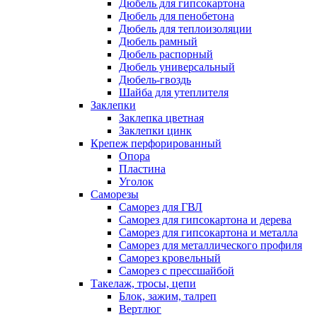
Дюбель для гипсокартона
Дюбель для пенобетона
Дюбель для теплоизоляции
Дюбель рамный
Дюбель распорный
Дюбель универсальный
Дюбель-гвоздь
Шайба для утеплителя
Заклепки
Заклепка цветная
Заклепки цинк
Крепеж перфорированный
Опора
Пластина
Уголок
Саморезы
Саморез для ГВЛ
Саморез для гипсокартона и дерева
Саморез для гипсокартона и металла
Саморез для металлического профиля
Саморез кровельный
Саморез с прессшайбой
Такелаж, тросы, цепи
Блок, зажим, талреп
Вертлюг