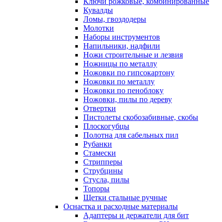
Ключи рожковые, комбинированные
Кувалды
Ломы, гвоздодеры
Молотки
Наборы инструментов
Напильники, надфили
Ножи строительные и лезвия
Ножницы по металлу
Ножовки по гипсокартону
Ножовки по металлу
Ножовки по пеноблоку
Ножовки, пилы по дереву
Отвертки
Пистолеты скобозабивные, скобы
Плоскогубцы
Полотна для сабельных пил
Рубанки
Стамески
Стрипперы
Струбцины
Стусла, пилы
Топоры
Щетки стальные ручные
Оснастка и расходные материалы
Адаптеры и держатели для бит