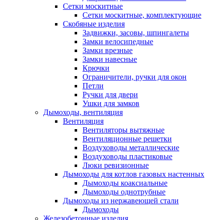
Сетки москитные
Сетки москитные, комплектующие
Скобяные изделия
Задвижки, засовы, шпингалеты
Замки велосипедные
Замки врезные
Замки навесные
Крючки
Ограничители, ручки для окон
Петли
Ручки для двери
Ушки для замков
Дымоходы, вентиляция
Вентиляция
Вентиляторы вытяжные
Вентиляционные решетки
Воздуховоды металлические
Воздуховоды пластиковые
Люки ревизионные
Дымоходы для котлов газовых настенных
Дымоходы коаксиальные
Дымоходы однотрубные
Дымоходы из нержавеющей стали
Дымоходы
Железобетонные изделия