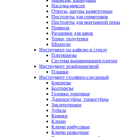
Маркеры, карандаши
Насадка-миксер
Отвесы, шнуры разметочные
Пистолеты для герметиков
Пистолеты для монтажной пены
Правила
Расшивки для швов
Терки, полутерки
Шпатели
Инструмент по кафелю и стеклу
Плиткорезы
Система выравнивания плитки
Инструмент резьбонарезной
Плашки
Инструмент столярно-слесарный
Бокорезы
Болторезы
Головки торцевые
Длинногубцы, тонкогубцы
Заклепочники
Зубила
Киянки
Клещи
Ключи имбусовые
Ключи разводные