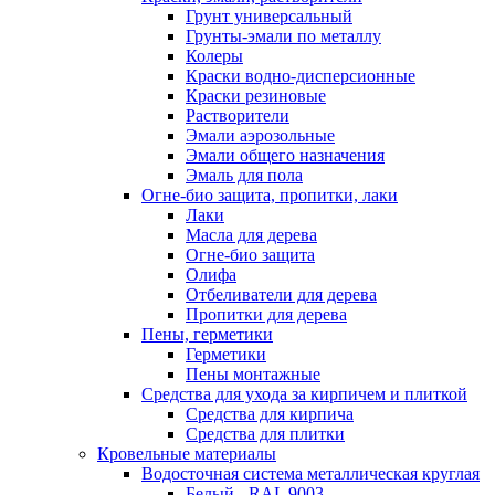
Грунт универсальный
Грунты-эмали по металлу
Колеры
Краски водно-дисперсионные
Краски резиновые
Растворители
Эмали аэрозольные
Эмали общего назначения
Эмаль для пола
Огне-био защита, пропитки, лаки
Лаки
Масла для дерева
Огне-био защита
Олифа
Отбеливатели для дерева
Пропитки для дерева
Пены, герметики
Герметики
Пены монтажные
Средства для ухода за кирпичем и плиткой
Средства для кирпича
Средства для плитки
Кровельные материалы
Водосточная система металлическая круглая
Белый - RAL 9003