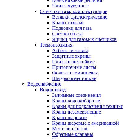
Колосниковые решетки
Плиты чугунные
Счетчики газа, комплектующие
Вставки диэлектрические
Краны газовые
Подводки для газа
Счетчики газа
Ящики для газовых счетчиков
Термоизоляция
Асбест листовой
Защитные экраны
Плиты огнестойкие
Притопочные листы
Фольга алюминиевая
Шнуры огнестойкие
Водоснабжение
Водопровод
Зажимные соединения
Краны водоразборные
Краны для подключения техники
Краны незамерзающие
Краны шаровые
Краны шаровые с американкой
Металлопластик
Обратные клапаны