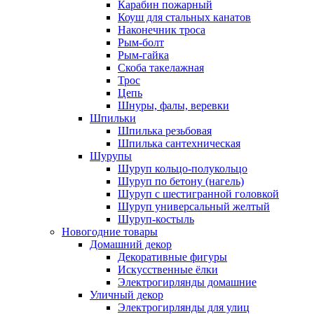
Карабин пожарный
Коуш для стальных канатов
Наконечник троса
Рым-болт
Рым-гайка
Скоба такелажная
Трос
Цепь
Шнуры, фалы, веревки
Шпильки
Шпилька резьбовая
Шпилька сантехническая
Шурупы
Шуруп кольцо-полукольцо
Шуруп по бетону (нагель)
Шуруп с шестигранной головкой
Шуруп универсальный желтый
Шуруп-костыль
Новогодние товары
Домашний декор
Декоративные фигуры
Искусственные ёлки
Электрогирлянды домашние
Уличный декор
Электрогирлянды для улиц