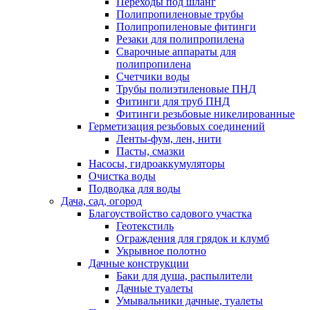
Переходы под шланг
Полипропиленовые трубы
Полипропиленовые фитинги
Резаки для полипропилена
Сварочные аппараты для
полипропилена
Счетчики воды
Трубы полиэтиленовые ПНД
Фитинги для труб ПНД
Фитинги резьбовые никелированные
Герметизация резьбовых соединений
Ленты-фум, лен, нити
Пасты, смазки
Насосы, гидроаккумуляторы
Очистка воды
Подводка для воды
Дача, сад, огород
Благоуствойство садового участка
Геотекстиль
Ограждения для грядок и клумб
Укрывное полотно
Дачные конструкции
Баки для душа, распылители
Дачные туалеты
Умывальники дачные, туалеты