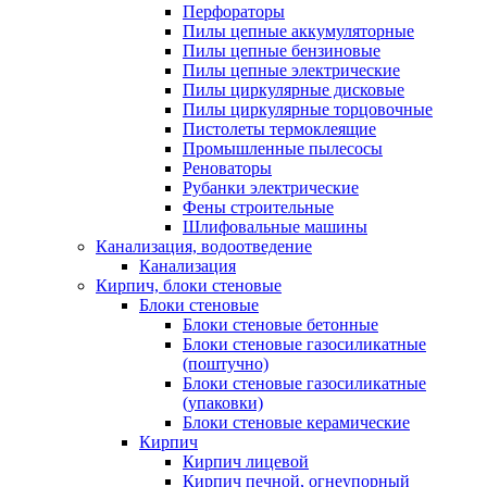
Перфораторы
Пилы цепные аккумуляторные
Пилы цепные бензиновые
Пилы цепные электрические
Пилы циркулярные дисковые
Пилы циркулярные торцовочные
Пистолеты термоклеящие
Промышленные пылесосы
Реноваторы
Рубанки электрические
Фены строительные
Шлифовальные машины
Канализация, водоотведение
Канализация
Кирпич, блоки стеновые
Блоки стеновые
Блоки стеновые бетонные
Блоки стеновые газосиликатные
(поштучно)
Блоки стеновые газосиликатные
(упаковки)
Блоки стеновые керамические
Кирпич
Кирпич лицевой
Кирпич печной, огнеупорный