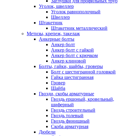
Заглушки для профильных труб
Уголок, швеллер
Уголок равнополочный
Швеллер
Штакетник
Штакетник металлический
Метизы, крепеж, такелаж
Анкерные болты
Анкер болт
Анкер болт с гайкой
Анкер болт с крючком
Анкер клиновой
Болты, гайки, шайбы, гроверы
Болт c шестигранной головкой
Гайка шестигранная
Гровер
Шайба
Гвозди, скобы арматурные
Гвоздь ершоный, кровельный,
шиферный
Гвоздь строительный
Гвоздь толевый
Гвоздь финишный
Скоба арматурная
Дюбели