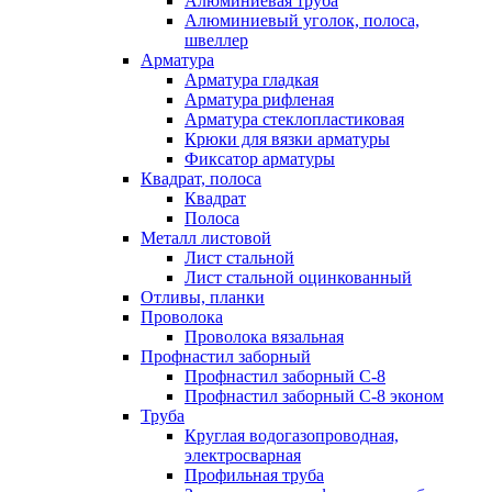
Алюминиевая труба
Алюминиевый уголок, полоса,
швеллер
Арматура
Арматура гладкая
Арматура рифленая
Арматура стеклопластиковая
Крюки для вязки арматуры
Фиксатор арматуры
Квадрат, полоса
Квадрат
Полоса
Металл листовой
Лист стальной
Лист стальной оцинкованный
Отливы, планки
Проволока
Проволока вязальная
Профнастил заборный
Профнастил заборный С-8
Профнастил заборный С-8 эконом
Труба
Круглая водогазопроводная,
электросварная
Профильная труба