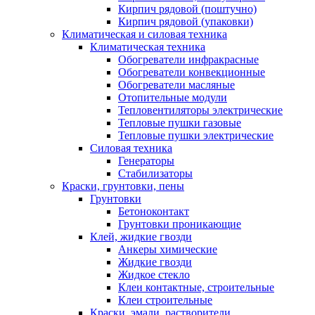
Кирпич рядовой (поштучно)
Кирпич рядовой (упаковки)
Климатическая и силовая техника
Климатическая техника
Обогреватели инфракрасные
Обогреватели конвекционные
Обогреватели масляные
Отопительные модули
Тепловентиляторы электрические
Тепловые пушки газовые
Тепловые пушки электрические
Силовая техника
Генераторы
Стабилизаторы
Краски, грунтовки, пены
Грунтовки
Бетоноконтакт
Грунтовки проникающие
Клей, жидкие гвозди
Анкеры химические
Жидкие гвозди
Жидкое стекло
Клеи контактные, строительные
Клеи строительные
Краски, эмали, растворители