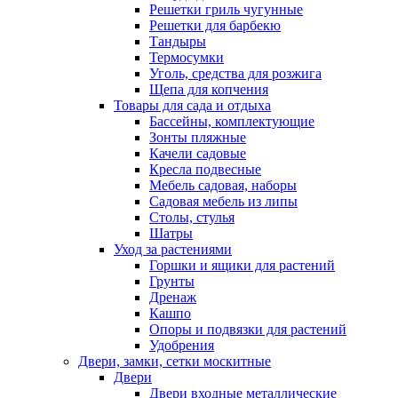
Решетки гриль чугунные
Решетки для барбекю
Тандыры
Термосумки
Уголь, средства для розжига
Щепа для копчения
Товары для сада и отдыха
Бассейны, комплектующие
Зонты пляжные
Качели садовые
Кресла подвесные
Мебель садовая, наборы
Садовая мебель из липы
Столы, стулья
Шатры
Уход за растениями
Горшки и ящики для растений
Грунты
Дренаж
Кашпо
Опоры и подвязки для растений
Удобрения
Двери, замки, сетки москитные
Двери
Двери входные металлические