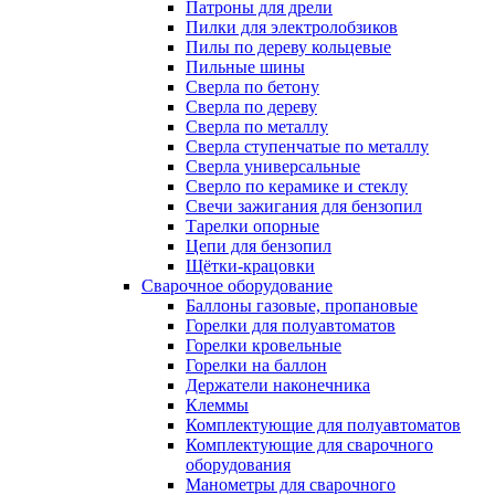
Патроны для дрели
Пилки для электролобзиков
Пилы по дереву кольцевые
Пильные шины
Сверла по бетону
Сверла по дереву
Сверла по металлу
Сверла ступенчатые по металлу
Сверла универсальные
Сверло по керамике и стеклу
Свечи зажигания для бензопил
Тарелки опорные
Цепи для бензопил
Щётки-крацовки
Сварочное оборудование
Баллоны газовые, пропановые
Горелки для полуавтоматов
Горелки кровельные
Горелки на баллон
Держатели наконечника
Клеммы
Комплектующие для полуавтоматов
Комплектующие для сварочного
оборудования
Манометры для сварочного