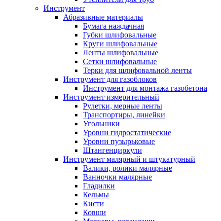
Инструмент
Абразивные материалы
Бумага наждачная
Губки шлифовальные
Круги шлифовальные
Ленты шлифовальные
Сетки шлифовальные
Терки для шлифовальной ленты
Инструмент для газоблоков
Инструмент для монтажа газобетона
Инструмент измерительный
Рулетки, мерные ленты
Транспортиры, линейки
Угольники
Уровни гидростатические
Уровни пузырьковые
Штангенциркули
Инструмент малярный и штукатурный
Валики, ролики малярные
Ванночки малярные
Гладилки
Кельмы
Кисти
Ковши