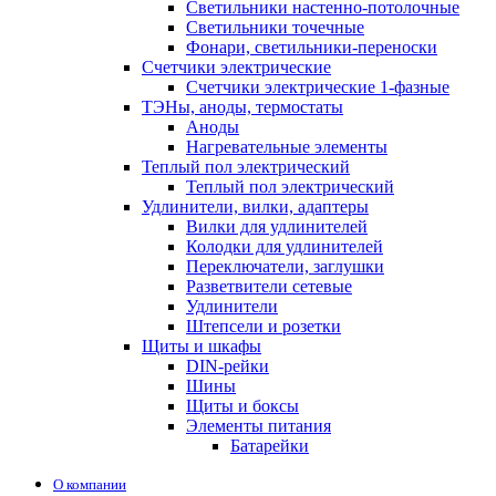
Светильники настенно-потолочные
Светильники точечные
Фонари, светильники-переноски
Счетчики электрические
Счетчики электрические 1-фазные
ТЭНы, аноды, термостаты
Аноды
Нагревательные элементы
Теплый пол электрический
Теплый пол электрический
Удлинители, вилки, адаптеры
Вилки для удлинителей
Колодки для удлинителей
Переключатели, заглушки
Разветвители сетевые
Удлинители
Штепсели и розетки
Щиты и шкафы
DIN-рейки
Шины
Щиты и боксы
Элементы питания
Батарейки
О компании