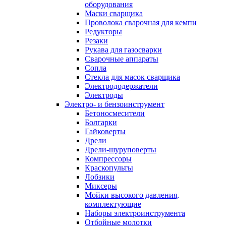
оборудования
Маски сварщика
Проволока сварочная для кемпи
Редукторы
Резаки
Рукава для газосварки
Сварочные аппараты
Сопла
Стекла для масок сварщика
Электрододержатели
Электроды
Электро- и бензоинструмент
Бетоносмесители
Болгарки
Гайковерты
Дрели
Дрели-шуруповерты
Компрессоры
Краскопульты
Лобзики
Миксеры
Мойки высокого давления,
комплектующие
Наборы электроинструмента
Отбойные молотки