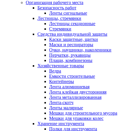
Организация рабочего места
Безопасность работ
Ленты сигнальные
Лестницы, стремянки
Лестницы секционные
Стремянки
Средства индивидуальной защиты
Каски защитные, щитки
Маски и респираторы
Очки, наушники, наколенники
Перчатки, рукавицы
Плащи, комбинезоны
Хозяйственные товары
Ведра
Емкости строительные
Контейнеры
Лента алюминиевая
Лента клейкая двусторонняя
Лента металлизированная
Лента-скотч
Ленты малярные
Мешки для строительного мусора
Мешки для упаковки колес
Хранение инструмента
Полки для инструмента