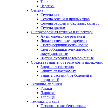
Тяпки
Черенки
Семена
Семена газона
Семена зелени и пряных трав
Семена овощей и бахчевых культур
Семена цветов
Снегоуборочная техника и инвентарь
Антигололедные реагенты
Лопаты снеговые, скреперы
Снегоуборщики бензиновые
Снегоуборщики электрические,
аккумуляторные
Щетки, скребки автомобильные
Средства защиты от грызунов и насекомых
Защита от грызунов
Защита от насекомых
Защита растений от болезней и
вредителей
Теплицы, парники
Грядки
Парники
Теплицы
Техника для сада
Газонокосилки бензиновые