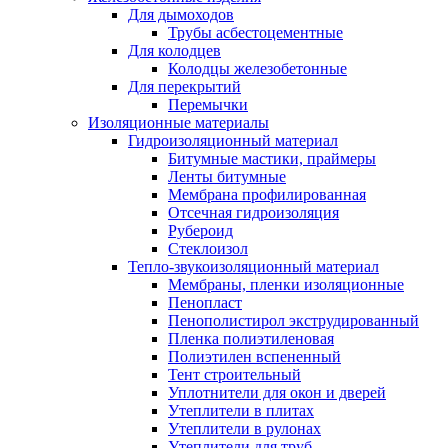
Для дымоходов
Трубы асбестоцементные
Для колодцев
Колодцы железобетонные
Для перекрытий
Перемычки
Изоляционные материалы
Гидроизоляционный материал
Битумные мастики, праймеры
Ленты битумные
Мембрана профилированная
Отсечная гидроизоляция
Рубероид
Стеклоизол
Тепло-звукоизоляционный материал
Мембраны, пленки изоляционные
Пенопласт
Пенополистирол экструдированный
Пленка полиэтиленовая
Полиэтилен вспененный
Тент строительный
Уплотнители для окон и дверей
Утеплители в плитах
Утеплители в рулонах
Утеплители для труб