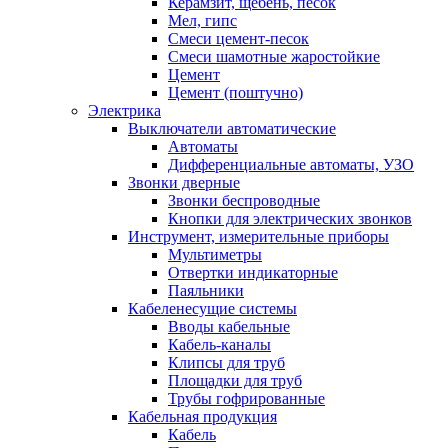
Керамзит, щебень, песок
Мел, гипс
Смеси цемент-песок
Смеси шамотные жаростойкие
Цемент
Цемент (поштучно)
Электрика
Выключатели автоматические
Автоматы
Дифференциальные автоматы, УЗО
Звонки дверные
Звонки беспроводные
Кнопки для электрических звонков
Инструмент, измерительные приборы
Мультиметры
Отвертки индикаторные
Паяльники
Кабеленесущие системы
Вводы кабельные
Кабель-каналы
Клипсы для труб
Площадки для труб
Трубы гофрированные
Кабельная продукция
Кабель