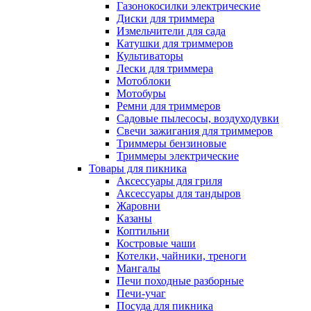
Газонокосилки электрические
Диски для триммера
Измельчители для сада
Катушки для триммеров
Культиваторы
Лески для триммера
Мотоблоки
Мотобуры
Ремни для триммеров
Садовые пылесосы, воздуходувки
Свечи зажигания для триммеров
Триммеры бензиновые
Триммеры электрические
Товары для пикника
Аксессуары для гриля
Аксессуары для тандыров
Жаровни
Казаны
Коптильни
Костровые чаши
Котелки, чайники, треноги
Мангалы
Печи походные разборные
Печи-учаг
Посуда для пикника