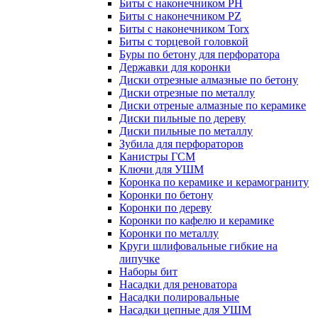
Биты с наконечником PH
Биты с наконечником PZ
Биты с наконечником Torx
Биты с торцевой головкой
Буры по бетону для перфоратора
Державки для коронки
Диски отрезные алмазные по бетону
Диски отрезные по металлу
Диски отреные алмазные по керамике
Диски пильные по дереву
Диски пильные по металлу
Зубила для перфораторов
Канистры ГСМ
Ключи для УШМ
Коронка по керамике и керамограниту
Коронки по бетону
Коронки по дереву
Коронки по кафелю и керамике
Коронки по металлу
Круги шлифовальные гибкие на
липучке
Наборы бит
Насадки для реноватора
Насадки полировальные
Насадки цепные для УШМ