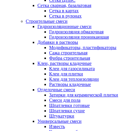
Сетка ЦПВС
Сетка сварная, базальтовая
Сетка в картах
Сетка в рулонах
Строительные смеси
Гидроизоляционные смеси
Гидроизоляция обмазочная
Гидроизоляция проникающая
Добавки в растворы
Модификаторы, пластификаторы
Сажа строительная
Фибра строительная
Клеи, растворы кладочные
Клеи для газосиликата
Клеи для плитки
Клеи для теплоизоляции
Растворы кладочные
Отделочные смеси
Затирки для керамической плитки
Смеси для пола
Шпатлевки готовые
Шпатлевки сухие
Штукатурки
Универсальные смеси
Известь