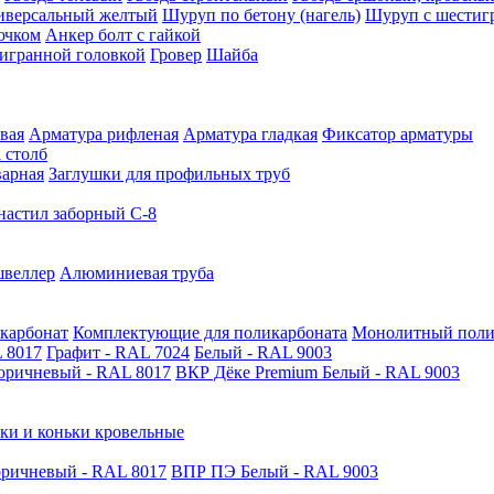
иверсальный желтый
Шуруп по бетону (нагель)
Шуруп с шестиг
ючком
Анкер болт с гайкой
тигранной головкой
Гровер
Шайба
вая
Арматура рифленая
Арматура гладкая
Фиксатор арматуры
 столб
варная
Заглушки для профильных труб
астил заборный С-8
швеллер
Алюминиевая труба
карбонат
Комплектующие для поликарбоната
Монолитный поли
 8017
Графит - RAL 7024
Белый - RAL 9003
оричневый - RAL 8017
ВКР Дёке Premium Белый - RAL 9003
ки и коньки кровельные
ричневый - RAL 8017
ВПР ПЭ Белый - RAL 9003