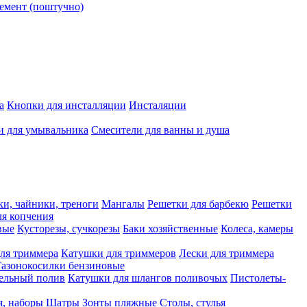
емент (поштучно)
а
Кнопки для инсталляции
Инсталяции
и для умывальника
Смесители для ванны и душа
ки, чайники, треноги
Мангалы
Решетки для барбекю
Решетки
я копчения
вые
Кусторезы, сучкорезы
Баки хозяйственные
Колеса, камеры
ля триммера
Катушки для триммеров
Лески для триммера
Газонокосилки бензиновые
ельный полив
Катушки для шлангов поливочых
Пистолеты-
я, наборы
Шатры
Зонты пляжные
Столы, стулья