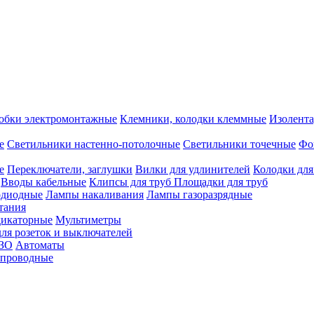
обки электромонтажные
Клемники, колодки клеммные
Изолента
е
Светильники настенно-потолочные
Светильники точечные
Фо
е
Переключатели, заглушки
Вилки для удлинителей
Колодки для
Вводы кабельные
Клипсы для труб
Площадки для труб
одиодные
Лампы накаливания
Лампы газоразрядные
тания
дикаторные
Мультиметры
ля розеток и выключателей
УЗО
Автоматы
спроводные