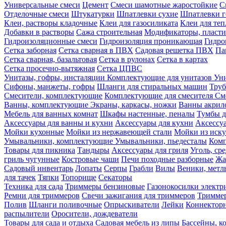
Универсальные смеси
Цемент
Смеси шамотные жаростойкие
С
Отделочные смеси
Штукатурки
Шпатлевки сухие
Шпатлевки г
Клеи, растворы кладочные
Клеи для газосиликата
Клеи для те
Добавки в растворы
Сажа строительная
Модификаторы, пласт
Гидроизоляционные смеси
Гидроизоляция проникающая
Гидро
Сетка заборная
Сетка сварная в ПВХ
Садовая решетка ПВХ
Па
Сетка сварная, базальтовая
Сетка в рулонах
Сетка в картах
Сетка просечно-вытяжная
Сетка ЦПВС
Унитазы, гофры, инсталяции
Комплектующие для унитазов
Ун
Сифоны, манжеты, гофры
Шланги для стиральных машин
Тру
Смесители, комплектующие
Комплектующие для смесителя
См
Ванны, комплектующие
Экраны, каркасы, ножки
Ванны акри
Мебель для ванных комнат
Шкафы настенные, пеналы
Тумбы д
Аксессуары для ванны и кухни
Аксессуары для кухни
Аксессу
Мойки кухонные
Мойки из нержавеющей стали
Мойки из иску
Умывальники, комплектующие
Умывальники, пьедесталы
Комп
Товары для пикника
Тандыры
Аксессуары для гриля
Уголь, ср
гриль чугунные
Костровые чаши
Печи походные разборные
Жа
Садовый инвентарь
Лопаты
Серпы
Грабли
Вилы
Веники, метл
для тачек
Тяпки
Топорище
Секаторы
Техника для сада
Триммеры бензиновые
Газонокосилки электр
Ремни для триммеров
Свечи зажигания для триммеров
Триммер
Полив
Шланги поливочные
Опрыскиватели
Лейки
Коннекторн
распылители
Оросители, дождеватели
Товары для сада и отдыха
Садовая мебель из липы
Бассейны, 