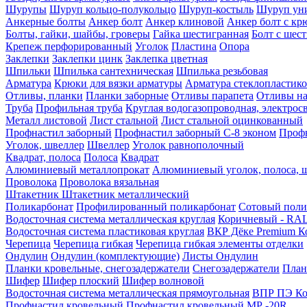
Шурупы
Шуруп кольцо-полукольцо
Шуруп-костыль
Шуруп ун
Анкерные болты
Анкер болт
Анкер клиновой
Анкер болт с кр
Болты, гайки, шайбы, гроверы
Гайка шестигранная
Болт c шес
Крепеж перфорированный
Уголок
Пластина
Опора
Заклепки
Заклепки цинк
Заклепка цветная
Шпильки
Шпилька сантехническая
Шпилька резьбовая
Арматура
Крюки для вязки арматуры
Арматура стеклопластико
Отливы, планки
Планки заборные
Отливы парапета
Отливы на
Труба
Профильная труба
Круглая водогазопроводная, электрос
Металл листовой
Лист стальной
Лист стальной оцинкованный
Профнастил заборный
Профнастил заборный С-8 эконом
Профн
Уголок, швеллер
Швеллер
Уголок равнополочный
Квадрат, полоса
Полоса
Квадрат
Алюминиевый металлопрокат
Алюминиевый уголок, полоса, 
Проволока
Проволока вязальная
Штакетник
Штакетник металлический
Поликарбонат
Профилированный поликарбонат
Сотовый поли
Водосточная система металлическая круглая
Коричневый - RAL
Водосточная система пластиковая круглая
ВКР Дёке Premium К
Черепица
Черепица гибкая
Черепица гибкая элементы отделки
Ондулин
Ондулин (комплектующие)
Листы Ондулин
Планки кровельные, снегозадержатели
Снегозадержатели
План
Шифер
Шифер плоский
Шифер волновой
Водосточная система металлическая прямоугольная
ВПР ПЭ Ко
Профнастил кровельный
Профнастил кровельный МР -20R