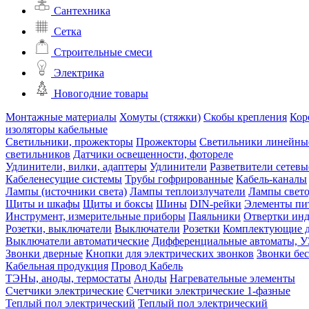
Сантехника
Сетка
Строительные смеси
Электрика
Новогодние товары
Монтажные материалы
Хомуты (стяжки)
Скобы крепления
Кор
изоляторы кабельные
Светильники, прожекторы
Прожекторы
Светильники линейны
светильников
Датчики освещенности, фотореле
Удлинители, вилки, адаптеры
Удлинители
Разветвители сетевы
Кабеленесущие системы
Трубы гофрированные
Кабель-каналы
Лампы (источники света)
Лампы теплоизлучатели
Лампы свет
Щиты и шкафы
Щиты и боксы
Шины
DIN-рейки
Элементы пи
Инструмент, измерительные приборы
Паяльники
Отвертки ин
Розетки, выключатели
Выключатели
Розетки
Комплектующие д
Выключатели автоматические
Дифференциальные автоматы, 
Звонки дверные
Кнопки для электрических звонков
Звонки бе
Кабельная продукция
Провод
Кабель
ТЭНы, аноды, термостаты
Аноды
Нагревательные элементы
Счетчики электрические
Счетчики электрические 1-фазные
Теплый пол электрический
Теплый пол электрический