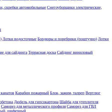
и, скребки автомобильные
Снегоуборщики электрические,
й
)
Лотки водосточные
Бордюры и поребрики (поштучно)
Лотки
е для сайдинга
Террасная доска
Сайдинг виниловый
 канатов
Карабин пожарный
Блок, зажим, талреп
Вертлюг
обетона
Дюбель для гипсокартона
Шайба для утеплителя
Саморез для металлического профиля
Саморез для ГВЛ
ьный, шиферный