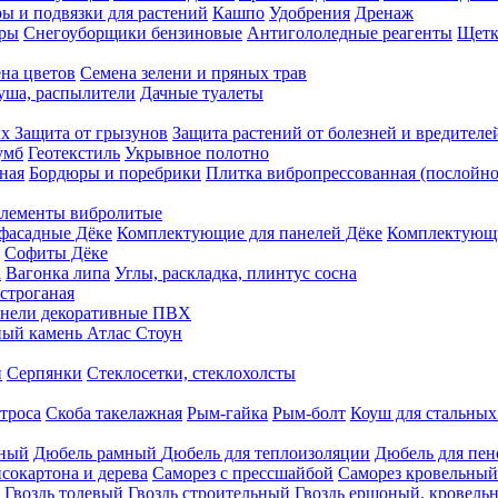
ы и подвязки для растений
Кашпо
Удобрения
Дренаж
еры
Снегоуборщики бензиновые
Антигололедные реагенты
Щетк
на цветов
Семена зелени и пряных трав
душа, распылители
Дачные туалеты
ых
Защита от грызунов
Защита растений от болезней и вредителе
умб
Геотекстиль
Укрывное полотно
ная
Бордюры и поребрики
Плитка вибропрессованная (послойно
лементы вибролитые
фасадные Дёке
Комплектующие для панелей Дёке
Комплектующи
Софиты Дёке
а
Вагонка липа
Углы, раскладка, плинтус сосна
строганая
нели декоративные ПВХ
ый камень Атлас Стоун
н
Серпянки
Стеклосетки, стеклохолсты
троса
Скоба такелажная
Рым-гайка
Рым-болт
Коуш для стальных
рный
Дюбель рамный
Дюбель для теплоизоляции
Дюбель для пен
сокартона и дерева
Саморез с прессшайбой
Саморез кровельный
Гвоздь толевый
Гвоздь строительный
Гвоздь ершоный, кровел