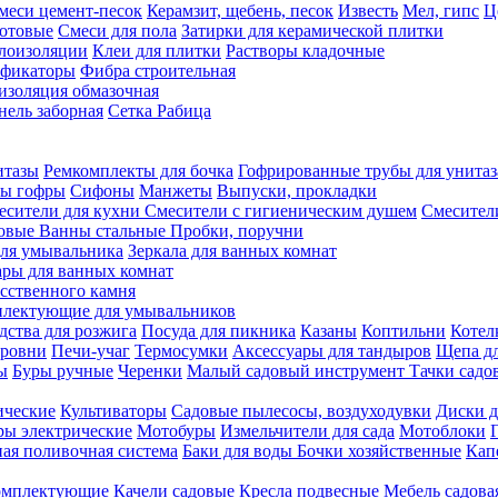
меси цемент-песок
Керамзит, щебень, песок
Известь
Мел, гипс
Ц
отовые
Смеси для пола
Затирки для керамической плитки
плоизоляции
Клеи для плитки
Растворы кладочные
ификаторы
Фибра строительная
изоляция обмазочная
нель заборная
Сетка Рабица
итазы
Ремкомплекты для бочка
Гофрированные трубы для унитаз
бы гофры
Сифоны
Манжеты
Выпуски, прокладки
есители для кухни
Смесители с гигиеническим душем
Смесител
ловые
Ванны стальные
Пробки, поручни
ля умывальника
Зеркала для ванных комнат
ары для ванных комнат
сственного камня
лектующие для умывальников
едства для розжига
Посуда для пикника
Казаны
Коптильни
Котел
ровни
Печи-учаг
Термосумки
Аксессуары для тандыров
Щепа дл
ы
Буры ручные
Черенки
Малый садовый инструмент
Тачки садо
ические
Культиваторы
Садовые пылесосы, воздуходувки
Диски д
ы электрические
Мотобуры
Измельчители для сада
Мотоблоки
ая поливочная система
Баки для воды
Бочки хозяйственные
Кап
комплектующие
Качели садовые
Кресла подвесные
Мебель садова