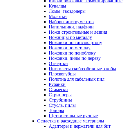
Ключи рожковые, комбинированные
Кувалды
Ломы, гвоздодеры
Молотки
Наборы инструментов
Напильники, надфили
Ножи строительные и лезвия
Ножницы по металлу
Ножовки по гипсокартону
Ножовки по металлу
Ножовки по пеноблоку
Ножовки, пилы по дереву
Отвертки
Пистолеты скобозабивные, скобы
Плоскогубцы
Полотна для сабельных пил
Рубанки
Стамески
Стрипперы
Струбцины
Стусла, пилы
Топоры
Щетки стальные ручные
Оснастка и расходные материалы
Адаптеры и держатели для бит