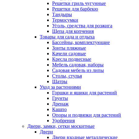
Решетки гриль чугунные
Решетки для барбекю
Тандыры
Термосумки
Уголь, средства для розжига
Щепа для копчения
Товары для сада и отдыха
Бассейны, комплектующие
Зонты пляжные
Качели садовые
Кресла подвесные
Мебель садовая, наборы
Садовая мебель из липы
Столы, стулья
Шатры
Уход за растениями
Горшки и ящики для растений
Грунты
Дренаж
Кашпо
Опоры и подвязки для растений
Удобрения
Двери, замки, сетки москитные
Двери
Двери входные металлические