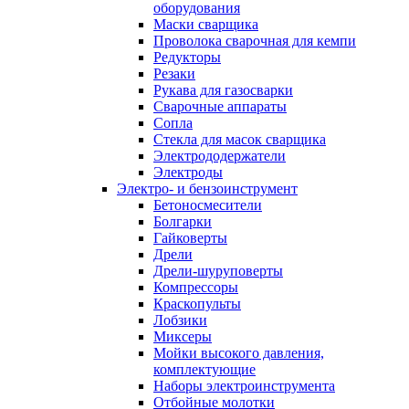
оборудования
Маски сварщика
Проволока сварочная для кемпи
Редукторы
Резаки
Рукава для газосварки
Сварочные аппараты
Сопла
Стекла для масок сварщика
Электрододержатели
Электроды
Электро- и бензоинструмент
Бетоносмесители
Болгарки
Гайковерты
Дрели
Дрели-шуруповерты
Компрессоры
Краскопульты
Лобзики
Миксеры
Мойки высокого давления,
комплектующие
Наборы электроинструмента
Отбойные молотки