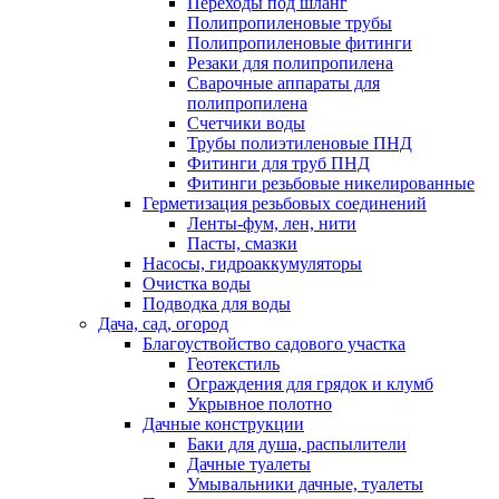
Переходы под шланг
Полипропиленовые трубы
Полипропиленовые фитинги
Резаки для полипропилена
Сварочные аппараты для
полипропилена
Счетчики воды
Трубы полиэтиленовые ПНД
Фитинги для труб ПНД
Фитинги резьбовые никелированные
Герметизация резьбовых соединений
Ленты-фум, лен, нити
Пасты, смазки
Насосы, гидроаккумуляторы
Очистка воды
Подводка для воды
Дача, сад, огород
Благоуствойство садового участка
Геотекстиль
Ограждения для грядок и клумб
Укрывное полотно
Дачные конструкции
Баки для душа, распылители
Дачные туалеты
Умывальники дачные, туалеты