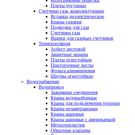
Колосниковые решетки
Плиты чугунные
Счетчики газа, комплектующие
Вставки диэлектрические
Краны газовые
Подводки для газа
Счетчики газа
Ящики для газовых счетчиков
Термоизоляция
Асбест листовой
Защитные экраны
Плиты огнестойкие
Притопочные листы
Фольга алюминиевая
Шнуры огнестойкие
Водоснабжение
Водопровод
Зажимные соединения
Краны водоразборные
Краны для подключения техники
Краны незамерзающие
Краны шаровые
Краны шаровые с американкой
Металлопластик
Обратные клапаны