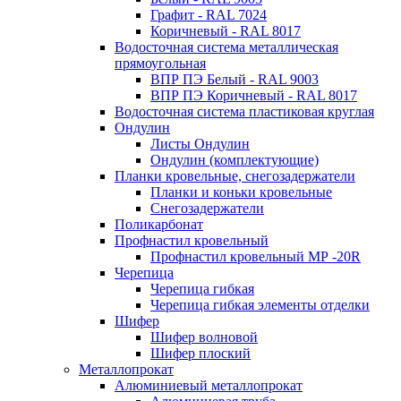
Графит - RAL 7024
Коричневый - RAL 8017
Водосточная система металлическая
прямоугольная
ВПР ПЭ Белый - RAL 9003
ВПР ПЭ Коричневый - RAL 8017
Водосточная система пластиковая круглая
Ондулин
Листы Ондулин
Ондулин (комплектующие)
Планки кровельные, снегозадержатели
Планки и коньки кровельные
Снегозадержатели
Поликарбонат
Профнастил кровельный
Профнастил кровельный МР -20R
Черепица
Черепица гибкая
Черепица гибкая элементы отделки
Шифер
Шифер волновой
Шифер плоский
Металлопрокат
Алюминиевый металлопрокат