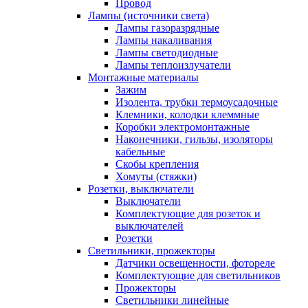
Провод
Лампы (источники света)
Лампы газоразрядные
Лампы накаливания
Лампы светодиодные
Лампы теплоизлучатели
Монтажные материалы
Зажим
Изолента, трубки термоусадочные
Клемники, колодки клеммные
Коробки электромонтажные
Наконечники, гильзы, изоляторы
кабельные
Скобы крепления
Хомуты (стяжки)
Розетки, выключатели
Выключатели
Комплектующие для розеток и
выключателей
Розетки
Светильники, прожекторы
Датчики освещенности, фотореле
Комплектующие для светильников
Прожекторы
Светильники линейные