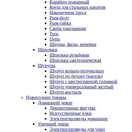
Карабин пожарный
Коуш для стальных канатов
Наконечник троса
Рым-болт
Рым-гайка
Скоба такелажная
Трос
Цепь
Шнуры, фалы, веревки
Шпильки
Шпилька резьбовая
Шпилька сантехническая
Шурупы
Шуруп кольцо-полукольцо
Шуруп по бетону (нагель)
Шуруп с шестигранной головкой
Шуруп универсальный желтый
Шуруп-костыль
Новогодние товары
Домашний декор
Декоративные фигуры
Искусственные ёлки
Электрогирлянды домашние
Уличный декор
Электрогирлянды для улиц