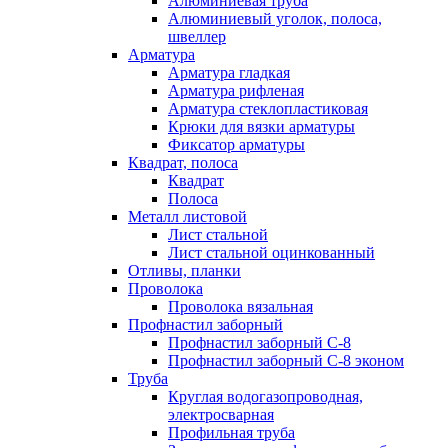
Алюминиевая труба
Алюминиевый уголок, полоса,
швеллер
Арматура
Арматура гладкая
Арматура рифленая
Арматура стеклопластиковая
Крюки для вязки арматуры
Фиксатор арматуры
Квадрат, полоса
Квадрат
Полоса
Металл листовой
Лист стальной
Лист стальной оцинкованный
Отливы, планки
Проволока
Проволока вязальная
Профнастил заборный
Профнастил заборный С-8
Профнастил заборный С-8 эконом
Труба
Круглая водогазопроводная,
электросварная
Профильная труба