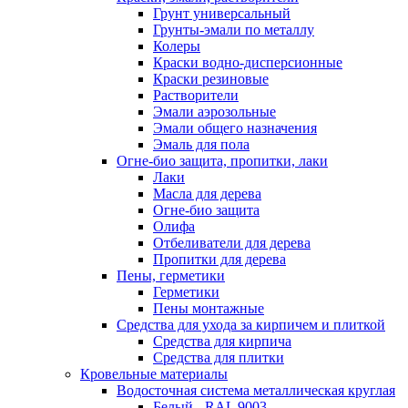
Грунт универсальный
Грунты-эмали по металлу
Колеры
Краски водно-дисперсионные
Краски резиновые
Растворители
Эмали аэрозольные
Эмали общего назначения
Эмаль для пола
Огне-био защита, пропитки, лаки
Лаки
Масла для дерева
Огне-био защита
Олифа
Отбеливатели для дерева
Пропитки для дерева
Пены, герметики
Герметики
Пены монтажные
Средства для ухода за кирпичем и плиткой
Средства для кирпича
Средства для плитки
Кровельные материалы
Водосточная система металлическая круглая
Белый - RAL 9003