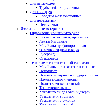
Для дымоходов
Трубы асбестоцементные
Для колодцев
Колодцы железобетонные
Для перекрытий
Перемычки
Изоляционные материалы
Гидроизоляционный материал
Битумные мастики, праймеры
Ленты битумные
Мембрана профилированная
Отсечная гидроизоляция
Рубероид
Стеклоизол
Тепло-звукоизоляционный материал
Мембраны, пленки изоляционные
Пенопласт
Пенополистирол экструдированный
Пленка полиэтиленовая
Полиэтилен вспененный
Тент строительный
Уплотнители для окон и дверей
Утеплители в плитах
Утеплители в рулонах
Утеплители для труб