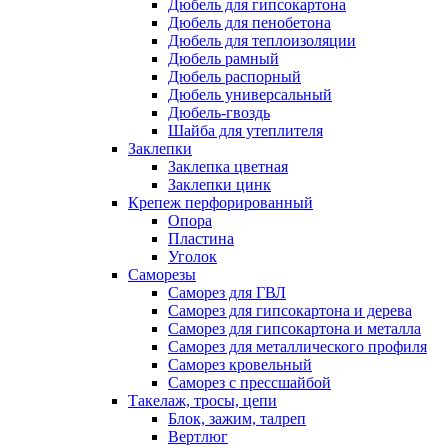
Дюбель для гипсокартона
Дюбель для пенобетона
Дюбель для теплоизоляции
Дюбель рамный
Дюбель распорный
Дюбель универсальный
Дюбель-гвоздь
Шайба для утеплителя
Заклепки
Заклепка цветная
Заклепки цинк
Крепеж перфорированный
Опора
Пластина
Уголок
Саморезы
Саморез для ГВЛ
Саморез для гипсокартона и дерева
Саморез для гипсокартона и металла
Саморез для металлического профиля
Саморез кровельный
Саморез с прессшайбой
Такелаж, тросы, цепи
Блок, зажим, талреп
Вертлюг