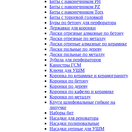
Биты с наконечником PH
Биты с наконечником PZ
Биты с наконечником Torx
Биты с торцевой головкой
Буры по бетону для перфоратора
Державки для коронки
Диски отрезные алмазные по бетону
Диски отрезные по металлу
Диски отреные алмазные по керамике
Диски пильные по дереву
Диски пильные по металлу
Зубила для перфораторов
Канистры ГСМ
Ключи для УШМ
Коронка по керамике и керамограниту
Коронки по бетону
Коронки по дереву
Коронки по кафелю и керамике
Коронки по металлу
Круги шлифовальные гибкие на
липучке
Наборы бит
Насадки для реноватора
Насадки полировальные
Насадки цепные для УШМ