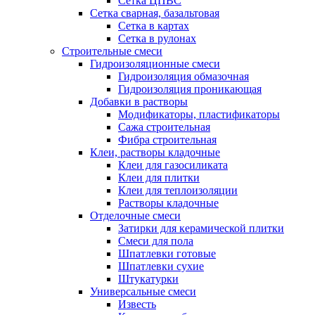
Сетка ЦПВС
Сетка сварная, базальтовая
Сетка в картах
Сетка в рулонах
Строительные смеси
Гидроизоляционные смеси
Гидроизоляция обмазочная
Гидроизоляция проникающая
Добавки в растворы
Модификаторы, пластификаторы
Сажа строительная
Фибра строительная
Клеи, растворы кладочные
Клеи для газосиликата
Клеи для плитки
Клеи для теплоизоляции
Растворы кладочные
Отделочные смеси
Затирки для керамической плитки
Смеси для пола
Шпатлевки готовые
Шпатлевки сухие
Штукатурки
Универсальные смеси
Известь