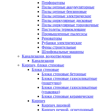
Перфораторы
Пилы цепные аккумуляторные
Пилы цепные бензиновые
Пилы цепные электрические
Пилы циркулярные дисковые
Пилы циркулярные торцовочные
Пистолеты термоклеящие
Промышленные пылесосы
Реноваторы
Рубанки электрические
Фены строительные
Шлифовальные машины
Канализация, водоотведение
Канализация
Кирпич, блоки стеновые
Блоки стеновые
Блоки стеновые бетонные
Блоки стеновые газосиликатные
(поштучно)
Блоки стеновые газосиликатные
(упаковки)
Блоки стеновые керамические
Кирпич
Кирпич лицевой
Кирпич печной, огнеупорный