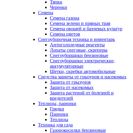
Тяпки
Черенки
Семена
Семена газона
Семена зелени и пряных трав
Семена овощей и бахчевых культур
Семена цветов
Снегоуборочная техника и инвентарь
Антигололедные реагенты
Лопаты снеговые, скреперы
Снегоуборщики бензиновые
Снегоуборщики электрические,
аккумуляторные
Щетки, скребки автомобильные
Средства защиты от грызунов и насекомых
Защита от грызунов
Защита от насекомых
Защита растений от болезней и
вредителей
Теплицы, парники
Грядки
Парники
Теплицы
Техника для сада
Газонокосилки бензиновые