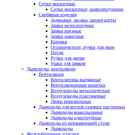
Сетки москитные
Сетки москитные, комплектующие
Скобяные изделия
Задвижки, засовы, шпингалеты
Замки велосипедные
Замки врезные
Замки навесные
Крючки
Ограничители, ручки для окон
Петли
Ручки для двери
Ушки для замков
Дымоходы, вентиляция
Вентиляция
Вентиляторы вытяжные
Вентиляционные решетки
Воздуховоды металлические
Воздуховоды пластиковые
Люки ревизионные
Дымоходы для котлов газовых настенных
Дымоходы коаксиальные
Дымоходы однотрубные
Дымоходы из нержавеющей стали
Дымоходы
Железобетонные изделия