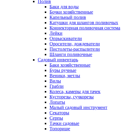
Полив
Баки для воды
Бочки хозяйственные
Капельный полив
Катушки для шлангов поливочых
Коннекторная поливочная система
Лейки
Опрыскиватели
Оросители, дождеватели
Пистолеты-распылители
Шланги поливочные
Садовый инвентарь
Баки хозяйственные
Буры ручные
Веники, метлы
Вилы
Грабли
Колеса, камеры для тачек
Кусторезы, сучкорезы
Лопаты
Малый садовый инструмент
Секаторы
Серпы
Тачки садовые
Топорище