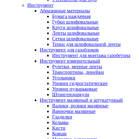
Инструмент
Абразивные материалы
Бумага наждачная
Губки шлифовальные
Круги шлифовальные
Ленты шлифовальные
Сетки шлифовальные
Терки для шлифовальной ленты
Инструмент для газоблоков
Инструмент для монтажа газобетона
Инструмент измерительный
Рулетки, мерные ленты
Транспортиры, линейки
Угольники
Уровни гидростатические
Уровни пузырьковые
Штангенциркули
Инструмент малярный и штукатурный
Валики, ролики малярные
Ванночки малярные
Гладилки
Кельмы
Кисти
Ковши