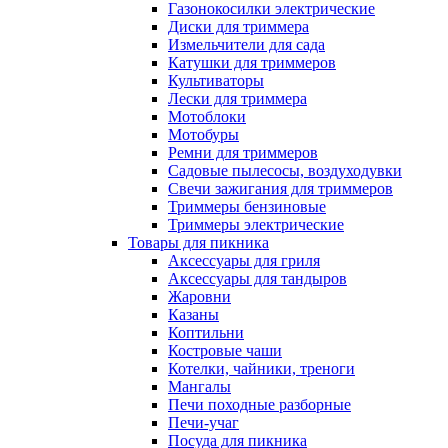
Газонокосилки электрические
Диски для триммера
Измельчители для сада
Катушки для триммеров
Культиваторы
Лески для триммера
Мотоблоки
Мотобуры
Ремни для триммеров
Садовые пылесосы, воздуходувки
Свечи зажигания для триммеров
Триммеры бензиновые
Триммеры электрические
Товары для пикника
Аксессуары для гриля
Аксессуары для тандыров
Жаровни
Казаны
Коптильни
Костровые чаши
Котелки, чайники, треноги
Мангалы
Печи походные разборные
Печи-учаг
Посуда для пикника