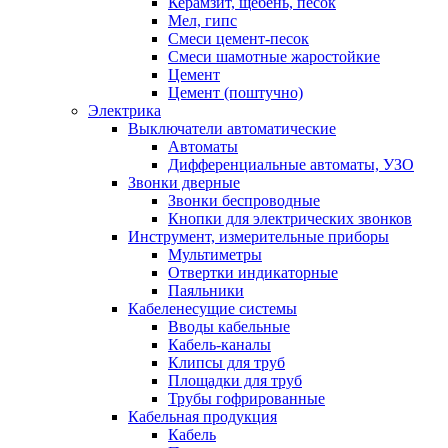
Керамзит, щебень, песок
Мел, гипс
Смеси цемент-песок
Смеси шамотные жаростойкие
Цемент
Цемент (поштучно)
Электрика
Выключатели автоматические
Автоматы
Дифференциальные автоматы, УЗО
Звонки дверные
Звонки беспроводные
Кнопки для электрических звонков
Инструмент, измерительные приборы
Мультиметры
Отвертки индикаторные
Паяльники
Кабеленесущие системы
Вводы кабельные
Кабель-каналы
Клипсы для труб
Площадки для труб
Трубы гофрированные
Кабельная продукция
Кабель