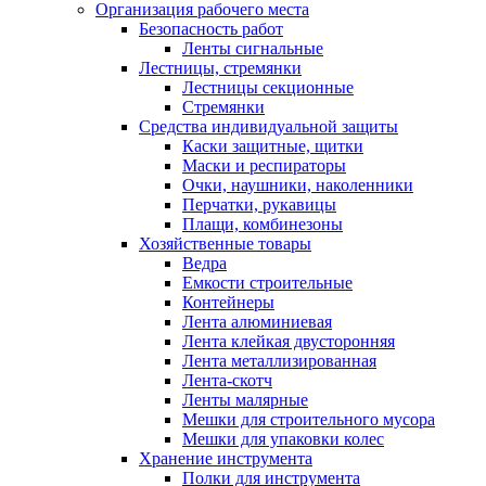
Организация рабочего места
Безопасность работ
Ленты сигнальные
Лестницы, стремянки
Лестницы секционные
Стремянки
Средства индивидуальной защиты
Каски защитные, щитки
Маски и респираторы
Очки, наушники, наколенники
Перчатки, рукавицы
Плащи, комбинезоны
Хозяйственные товары
Ведра
Емкости строительные
Контейнеры
Лента алюминиевая
Лента клейкая двусторонняя
Лента металлизированная
Лента-скотч
Ленты малярные
Мешки для строительного мусора
Мешки для упаковки колес
Хранение инструмента
Полки для инструмента