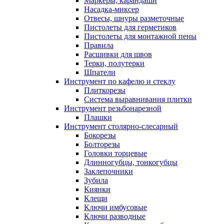
Маркеры, карандаши
Насадка-миксер
Отвесы, шнуры разметочные
Пистолеты для герметиков
Пистолеты для монтажной пены
Правила
Расшивки для швов
Терки, полутерки
Шпатели
Инструмент по кафелю и стеклу
Плиткорезы
Система выравнивания плитки
Инструмент резьбонарезной
Плашки
Инструмент столярно-слесарный
Бокорезы
Болторезы
Головки торцевые
Длинногубцы, тонкогубцы
Заклепочники
Зубила
Киянки
Клещи
Ключи имбусовые
Ключи разводные