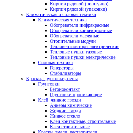
Кирпич рядовой (поштучно)
Кирпич рядовой (упаковки)
Климатическая и силовая техника
Климатическая техника
Обогреватели инфракрасные
Обогреватели конвекционные
Обогреватели масляные
Отопительные модули
Тепловентиляторы электрические
Тепловые пушки газовые
Тепловые пушки электрические
Силовая техника
Генераторы
Стабилизаторы
Краски, грунтовки, пены
Грунтовки
Бетоноконтакт
Грунтовки проникающие
Клей, жидкие гвозди
Анкеры химические
Жидкие гвозди
Жидкое стекло
Клеи контактные, строительные
Клеи строительные
Краски, эмали, растворители