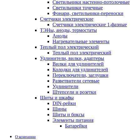
Светильники настенно-потолочные
Светильники точечные
Фонари, светильники-переноски
Счетчики электрические
Счетчики электрические 1-фазные
ТЭНы, аноды, термостаты
Аноды
Нагревательные элементы
Теплый пол электрический
Теплый пол электрический
Удлинители, вилки, адаптеры
Вилки для удлинителей
Колодки для удлинителей
Переключатели, заглушки
Разветвители сетевые
Удлинители
Штепсели и розетки
Щиты и шкафы
DIN-рейки
Шины
Щиты и боксы
Элементы питания
Батарейки
О компании