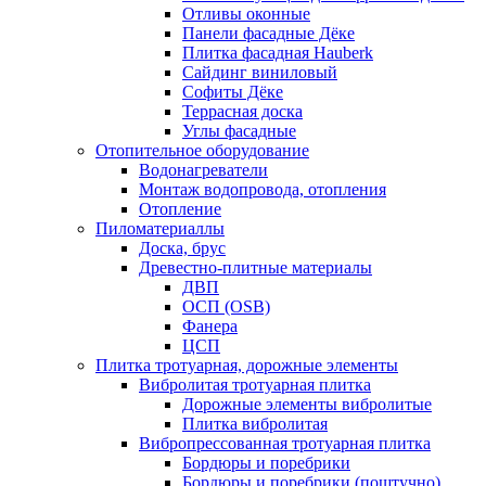
Отливы оконные
Панели фасадные Дёке
Плитка фасадная Hauberk
Сайдинг виниловый
Софиты Дёке
Террасная доска
Углы фасадные
Отопительное оборудование
Водонагреватели
Монтаж водопровода, отопления
Отопление
Пиломатериаллы
Доска, брус
Древестно-плитные материалы
ДВП
ОСП (OSB)
Фанера
ЦСП
Плитка тротуарная, дорожные элементы
Вибролитая тротуарная плитка
Дорожные элементы вибролитые
Плитка вибролитая
Вибропрессованная тротуарная плитка
Бордюры и поребрики
Бордюры и поребрики (поштучно)