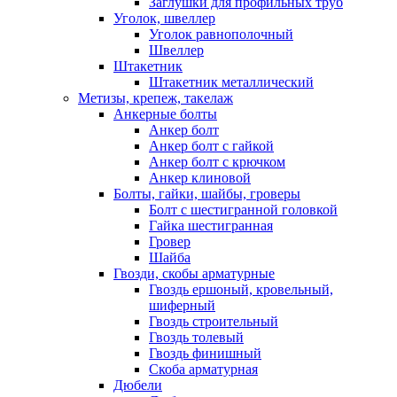
Заглушки для профильных труб
Уголок, швеллер
Уголок равнополочный
Швеллер
Штакетник
Штакетник металлический
Метизы, крепеж, такелаж
Анкерные болты
Анкер болт
Анкер болт с гайкой
Анкер болт с крючком
Анкер клиновой
Болты, гайки, шайбы, гроверы
Болт c шестигранной головкой
Гайка шестигранная
Гровер
Шайба
Гвозди, скобы арматурные
Гвоздь ершоный, кровельный,
шиферный
Гвоздь строительный
Гвоздь толевый
Гвоздь финишный
Скоба арматурная
Дюбели