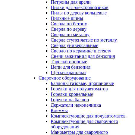
Патроны для дрели
Пилки для электролобзиков
Пилы по дереву кольцевые
Пильные шины
Сверла по бетону
Сверла по дереву
Сверла по металлу
Сверла ступенчатые по металлу
Сверла универсальные
Сверло по керамике и стеклу
Свечи зажигания для бензопил
Тарелки опорные
Цепи для бензопил
Щётки-крацовки
Сварочное оборудование
Баллоны газовые, пропановые
Горелки для полуавтоматов
Горелки кровельные
Горелки на баллон
Держатели наконечника
Клеммы
Комплектующие для полуавтоматов
Комплектующие для сварочного
оборудования
Манометры для сварочного