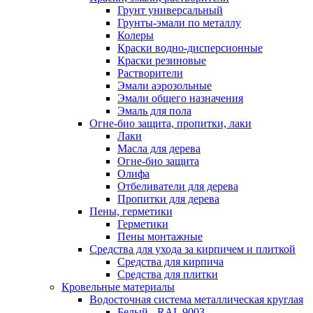
Грунт универсальный
Грунты-эмали по металлу
Колеры
Краски водно-дисперсионные
Краски резиновые
Растворители
Эмали аэрозольные
Эмали общего назначения
Эмаль для пола
Огне-био защита, пропитки, лаки
Лаки
Масла для дерева
Огне-био защита
Олифа
Отбеливатели для дерева
Пропитки для дерева
Пены, герметики
Герметики
Пены монтажные
Средства для ухода за кирпичем и плиткой
Средства для кирпича
Средства для плитки
Кровельные материалы
Водосточная система металлическая круглая
Белый - RAL 9003