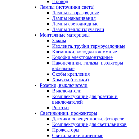
Провод
Лампы (источники света)
Лампы газоразрядные
Лампы накаливания
Лампы светодиодные
Лампы теплоизлучатели
Монтажные материалы
Зажим
Изолента, трубки термоусадочные
Клемники, колодки клеммные
Коробки электромонтажные
Наконечники, гильзы, изоляторы
кабельные
Скобы крепления
Хомуты (стяжки)
Розетки, выключатели
Выключатели
Комплектующие для розеток и
выключателей
Розетки
Светильники, прожекторы
Датчики освещенности, фотореле
Комплектующие для светильников
Прожекторы
Светильники линейные