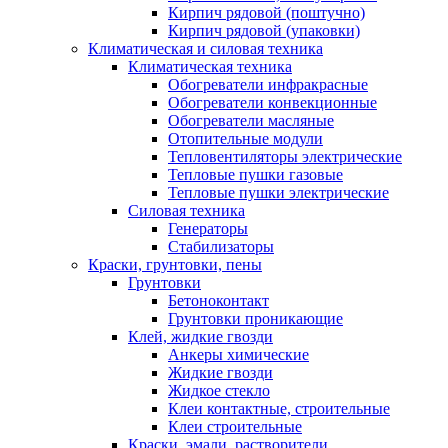
Кирпич рядовой (поштучно)
Кирпич рядовой (упаковки)
Климатическая и силовая техника
Климатическая техника
Обогреватели инфракрасные
Обогреватели конвекционные
Обогреватели масляные
Отопительные модули
Тепловентиляторы электрические
Тепловые пушки газовые
Тепловые пушки электрические
Силовая техника
Генераторы
Стабилизаторы
Краски, грунтовки, пены
Грунтовки
Бетоноконтакт
Грунтовки проникающие
Клей, жидкие гвозди
Анкеры химические
Жидкие гвозди
Жидкое стекло
Клеи контактные, строительные
Клеи строительные
Краски, эмали, растворители