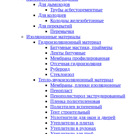
Для дымоходов
Трубы асбестоцементные
Для колодцев
Колодцы железобетонные
Для перекрытий
Перемычки
Изоляционные материалы
Гидроизоляционный материал
Битумные мастики, праймеры
Ленты битумные
Мембрана профилированная
Отсечная гидроизоляция
Рубероид
Стеклоизол
Тепло-звукоизоляционный материал
Мембраны, пленки изоляционные
Пенопласт
Пенополистирол экструдированный
Пленка полиэтиленовая
Полиэтилен вспененный
Тент строительный
Уплотнители для окон и дверей
Утеплители в плитах
Утеплители в рулонах
Утеплители для труб