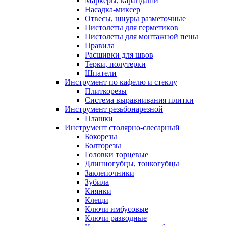
Маркеры, карандаши
Насадка-миксер
Отвесы, шнуры разметочные
Пистолеты для герметиков
Пистолеты для монтажной пены
Правила
Расшивки для швов
Терки, полутерки
Шпатели
Инструмент по кафелю и стеклу
Плиткорезы
Система выравнивания плитки
Инструмент резьбонарезной
Плашки
Инструмент столярно-слесарный
Бокорезы
Болторезы
Головки торцевые
Длинногубцы, тонкогубцы
Заклепочники
Зубила
Киянки
Клещи
Ключи имбусовые
Ключи разводные