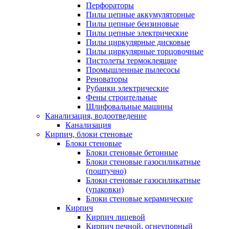
Перфораторы
Пилы цепные аккумуляторные
Пилы цепные бензиновые
Пилы цепные электрические
Пилы циркулярные дисковые
Пилы циркулярные торцовочные
Пистолеты термоклеящие
Промышленные пылесосы
Реноваторы
Рубанки электрические
Фены строительные
Шлифовальные машины
Канализация, водоотведение
Канализация
Кирпич, блоки стеновые
Блоки стеновые
Блоки стеновые бетонные
Блоки стеновые газосиликатные
(поштучно)
Блоки стеновые газосиликатные
(упаковки)
Блоки стеновые керамические
Кирпич
Кирпич лицевой
Кирпич печной, огнеупорный