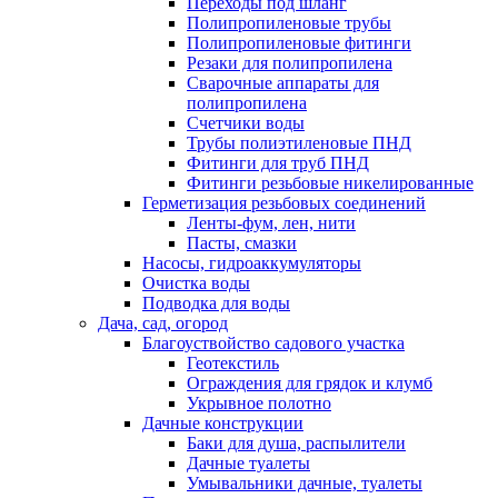
Переходы под шланг
Полипропиленовые трубы
Полипропиленовые фитинги
Резаки для полипропилена
Сварочные аппараты для
полипропилена
Счетчики воды
Трубы полиэтиленовые ПНД
Фитинги для труб ПНД
Фитинги резьбовые никелированные
Герметизация резьбовых соединений
Ленты-фум, лен, нити
Пасты, смазки
Насосы, гидроаккумуляторы
Очистка воды
Подводка для воды
Дача, сад, огород
Благоуствойство садового участка
Геотекстиль
Ограждения для грядок и клумб
Укрывное полотно
Дачные конструкции
Баки для душа, распылители
Дачные туалеты
Умывальники дачные, туалеты