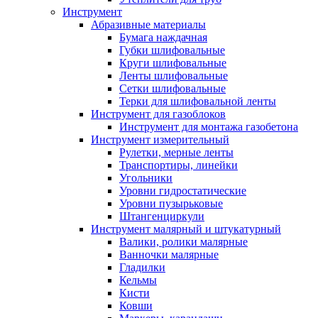
Инструмент
Абразивные материалы
Бумага наждачная
Губки шлифовальные
Круги шлифовальные
Ленты шлифовальные
Сетки шлифовальные
Терки для шлифовальной ленты
Инструмент для газоблоков
Инструмент для монтажа газобетона
Инструмент измерительный
Рулетки, мерные ленты
Транспортиры, линейки
Угольники
Уровни гидростатические
Уровни пузырьковые
Штангенциркули
Инструмент малярный и штукатурный
Валики, ролики малярные
Ванночки малярные
Гладилки
Кельмы
Кисти
Ковши