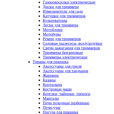
Газонокосилки электрические
Диски для триммера
Измельчители для сада
Катушки для триммеров
Культиваторы
Лески для триммера
Мотоблоки
Мотобуры
Ремни для триммеров
Садовые пылесосы, воздуходувки
Свечи зажигания для триммеров
Триммеры бензиновые
Триммеры электрические
Товары для пикника
Аксессуары для гриля
Аксессуары для тандыров
Жаровни
Казаны
Коптильни
Костровые чаши
Котелки, чайники, треноги
Мангалы
Печи походные разборные
Печи-учаг
Посуда для пикника