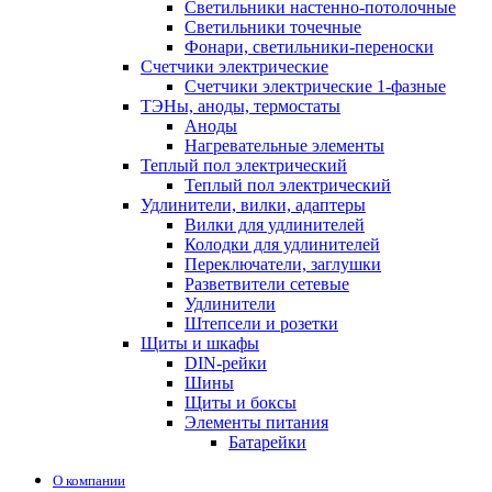
Светильники настенно-потолочные
Светильники точечные
Фонари, светильники-переноски
Счетчики электрические
Счетчики электрические 1-фазные
ТЭНы, аноды, термостаты
Аноды
Нагревательные элементы
Теплый пол электрический
Теплый пол электрический
Удлинители, вилки, адаптеры
Вилки для удлинителей
Колодки для удлинителей
Переключатели, заглушки
Разветвители сетевые
Удлинители
Штепсели и розетки
Щиты и шкафы
DIN-рейки
Шины
Щиты и боксы
Элементы питания
Батарейки
О компании