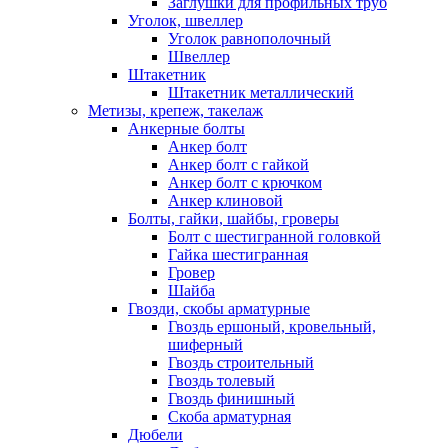
Заглушки для профильных труб
Уголок, швеллер
Уголок равнополочный
Швеллер
Штакетник
Штакетник металлический
Метизы, крепеж, такелаж
Анкерные болты
Анкер болт
Анкер болт с гайкой
Анкер болт с крючком
Анкер клиновой
Болты, гайки, шайбы, гроверы
Болт c шестигранной головкой
Гайка шестигранная
Гровер
Шайба
Гвозди, скобы арматурные
Гвоздь ершоный, кровельный,
шиферный
Гвоздь строительный
Гвоздь толевый
Гвоздь финишный
Скоба арматурная
Дюбели