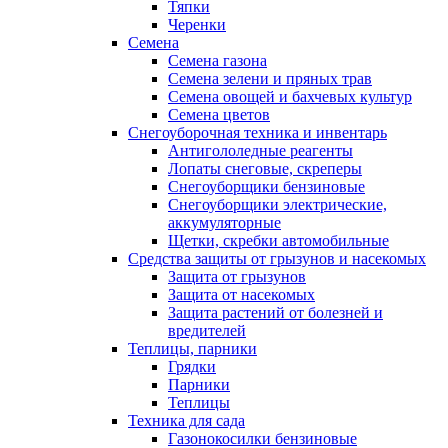
Тяпки
Черенки
Семена
Семена газона
Семена зелени и пряных трав
Семена овощей и бахчевых культур
Семена цветов
Снегоуборочная техника и инвентарь
Антигололедные реагенты
Лопаты снеговые, скреперы
Снегоуборщики бензиновые
Снегоуборщики электрические,
аккумуляторные
Щетки, скребки автомобильные
Средства защиты от грызунов и насекомых
Защита от грызунов
Защита от насекомых
Защита растений от болезней и
вредителей
Теплицы, парники
Грядки
Парники
Теплицы
Техника для сада
Газонокосилки бензиновые