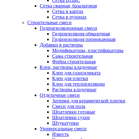
Сетка ЦПВС
Сетка сварная, базальтовая
Сетка в картах
Сетка в рулонах
Строительные смеси
Гидроизоляционные смеси
Гидроизоляция обмазочная
Гидроизоляция проникающая
Добавки в растворы
Модификаторы, пластификаторы
Сажа строительная
Фибра строительная
Клеи, растворы кладочные
Клеи для газосиликата
Клеи для плитки
Клеи для теплоизоляции
Растворы кладочные
Отделочные смеси
Затирки для керамической плитки
Смеси для пола
Шпатлевки готовые
Шпатлевки сухие
Штукатурки
Универсальные смеси
Известь