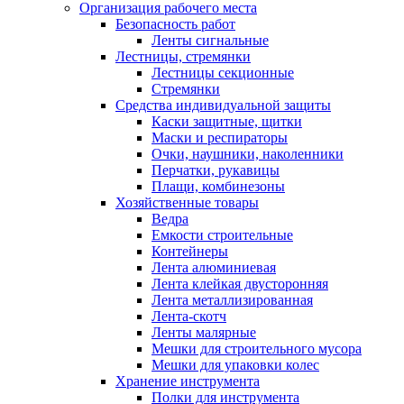
Организация рабочего места
Безопасность работ
Ленты сигнальные
Лестницы, стремянки
Лестницы секционные
Стремянки
Средства индивидуальной защиты
Каски защитные, щитки
Маски и респираторы
Очки, наушники, наколенники
Перчатки, рукавицы
Плащи, комбинезоны
Хозяйственные товары
Ведра
Емкости строительные
Контейнеры
Лента алюминиевая
Лента клейкая двусторонняя
Лента металлизированная
Лента-скотч
Ленты малярные
Мешки для строительного мусора
Мешки для упаковки колес
Хранение инструмента
Полки для инструмента