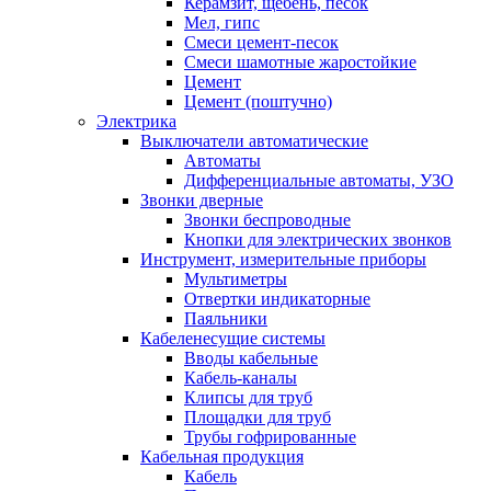
Керамзит, щебень, песок
Мел, гипс
Смеси цемент-песок
Смеси шамотные жаростойкие
Цемент
Цемент (поштучно)
Электрика
Выключатели автоматические
Автоматы
Дифференциальные автоматы, УЗО
Звонки дверные
Звонки беспроводные
Кнопки для электрических звонков
Инструмент, измерительные приборы
Мультиметры
Отвертки индикаторные
Паяльники
Кабеленесущие системы
Вводы кабельные
Кабель-каналы
Клипсы для труб
Площадки для труб
Трубы гофрированные
Кабельная продукция
Кабель