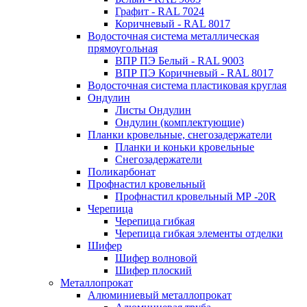
Графит - RAL 7024
Коричневый - RAL 8017
Водосточная система металлическая
прямоугольная
ВПР ПЭ Белый - RAL 9003
ВПР ПЭ Коричневый - RAL 8017
Водосточная система пластиковая круглая
Ондулин
Листы Ондулин
Ондулин (комплектующие)
Планки кровельные, снегозадержатели
Планки и коньки кровельные
Снегозадержатели
Поликарбонат
Профнастил кровельный
Профнастил кровельный МР -20R
Черепица
Черепица гибкая
Черепица гибкая элементы отделки
Шифер
Шифер волновой
Шифер плоский
Металлопрокат
Алюминиевый металлопрокат