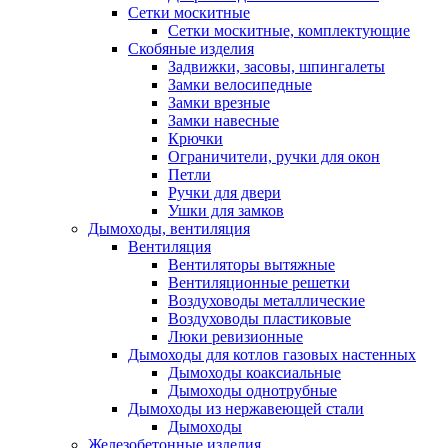
Сетки москитные
Сетки москитные, комплектующие
Скобяные изделия
Задвижки, засовы, шпингалеты
Замки велосипедные
Замки врезные
Замки навесные
Крючки
Ограничители, ручки для окон
Петли
Ручки для двери
Ушки для замков
Дымоходы, вентиляция
Вентиляция
Вентиляторы вытяжные
Вентиляционные решетки
Воздуховоды металлические
Воздуховоды пластиковые
Люки ревизионные
Дымоходы для котлов газовых настенных
Дымоходы коаксиальные
Дымоходы однотрубные
Дымоходы из нержавеющей стали
Дымоходы
Железобетонные изделия