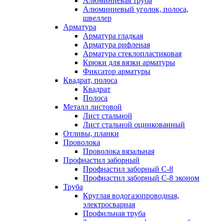
Алюминиевая труба
Алюминиевый уголок, полоса,
швеллер
Арматура
Арматура гладкая
Арматура рифленая
Арматура стеклопластиковая
Крюки для вязки арматуры
Фиксатор арматуры
Квадрат, полоса
Квадрат
Полоса
Металл листовой
Лист стальной
Лист стальной оцинкованный
Отливы, планки
Проволока
Проволока вязальная
Профнастил заборный
Профнастил заборный С-8
Профнастил заборный С-8 эконом
Труба
Круглая водогазопроводная,
электросварная
Профильная труба