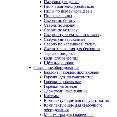
Патроны для дрели
Пилки для электролобзиков
Пилы по дереву кольцевые
Пильные шины
Сверла по бетону
Сверла по дереву
Сверла по металлу
Сверла ступенчатые по металлу
Сверла универсальные
Сверло по керамике и стеклу
Свечи зажигания для бензопил
Тарелки опорные
Цепи для бензопил
Щётки-крацовки
Сварочное оборудование
Баллоны газовые, пропановые
Горелки для полуавтоматов
Горелки кровельные
Горелки на баллон
Держатели наконечника
Клеммы
Комплектующие для полуавтоматов
Комплектующие для сварочного
оборудования
Манометры для сварочного