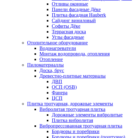
Отливы оконные
Панели фасадные Дёке
Плитка фасадная Hauberk
Сайдинг виниловый
Софиты Дёке
Террасная доска
Углы фасадные
Отопительное оборудование
Водонагреватели
Монтаж водопровода, отопления
Отопление
Пиломатериаллы
Доска, брус
Древестно-плитные материалы
ДВП
ОСП (OSB)
Фанера
ЦСП
Плитка тротуарная, дорожные элементы
Вибролитая тротуарная плитка
Дорожные элементы вибролитые
Плитка вибролитая
Вибропрессованная тротуарная плитка
Бордюры и поребрики
Бордюры и поребрики (поштучно)