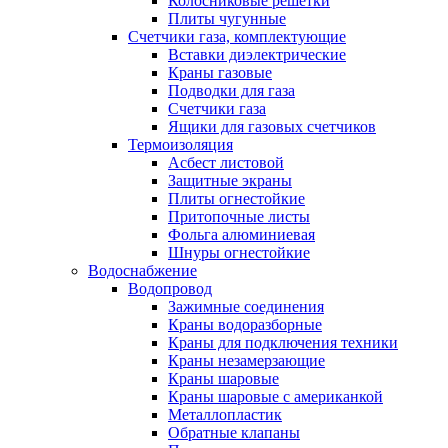
Колосниковые решетки
Плиты чугунные
Счетчики газа, комплектующие
Вставки диэлектрические
Краны газовые
Подводки для газа
Счетчики газа
Ящики для газовых счетчиков
Термоизоляция
Асбест листовой
Защитные экраны
Плиты огнестойкие
Притопочные листы
Фольга алюминиевая
Шнуры огнестойкие
Водоснабжение
Водопровод
Зажимные соединения
Краны водоразборные
Краны для подключения техники
Краны незамерзающие
Краны шаровые
Краны шаровые с американкой
Металлопластик
Обратные клапаны