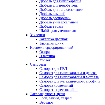
Дюбель для гипсокартона
Дюбель для пенобетона
Дюбель для теплоизоляции
Дюбель рамный
Дюбель распорный
Дюбель универсальный
Дюбель-гвоздь
Шайба для утеплителя
Заклепки
Заклепка цветная
Заклепки цинк
Крепеж перфорированный
Опора
Пластина
Уголок
Саморезы
Саморез для ГВЛ
Саморез для гипсокартона и дерева
Саморез для гипсокартона и металла
Саморез для металлического профиля
Саморез кровельный
Саморез с прессшайбой
Такелаж, тросы, цепи
Блок, зажим, талреп
Вертлюг