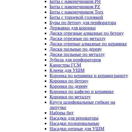
Биты с наконечником PH
Биты с наконечником PZ
Биты с наконечником Torx
Биты с торцевой головкой
Буры по бетону для перфоратора
Державки для коронки
Диски отрезные алмазные по бетону
Диски отрезные по металлу
Диски отреные алмазные по керамике
Диски пильные по дереву
Диски пильные по металлу
Зубила для перфораторов
Канистры ГСМ
Ключи для УШМ
Коронка по керамике и керамограниту
Коронки по бетону
Коронки по дереву
Коронки по кафелю и керамике
Коронки по металлу
Круги шлифовальные гибкие на
липучке
Наборы бит
Насадки для реноватора
Насадки полировальные
Насадки цепные для УШМ