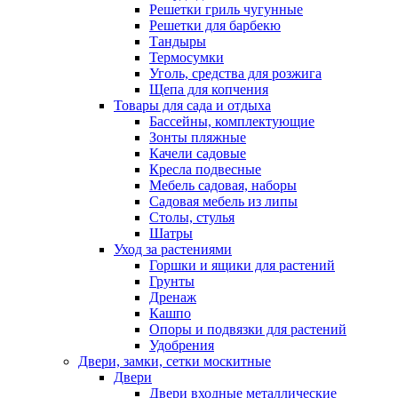
Решетки гриль чугунные
Решетки для барбекю
Тандыры
Термосумки
Уголь, средства для розжига
Щепа для копчения
Товары для сада и отдыха
Бассейны, комплектующие
Зонты пляжные
Качели садовые
Кресла подвесные
Мебель садовая, наборы
Садовая мебель из липы
Столы, стулья
Шатры
Уход за растениями
Горшки и ящики для растений
Грунты
Дренаж
Кашпо
Опоры и подвязки для растений
Удобрения
Двери, замки, сетки москитные
Двери
Двери входные металлические