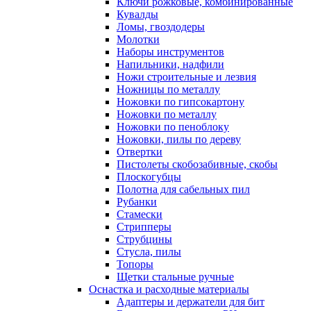
Ключи рожковые, комбинированные
Кувалды
Ломы, гвоздодеры
Молотки
Наборы инструментов
Напильники, надфили
Ножи строительные и лезвия
Ножницы по металлу
Ножовки по гипсокартону
Ножовки по металлу
Ножовки по пеноблоку
Ножовки, пилы по дереву
Отвертки
Пистолеты скобозабивные, скобы
Плоскогубцы
Полотна для сабельных пил
Рубанки
Стамески
Стрипперы
Струбцины
Стусла, пилы
Топоры
Щетки стальные ручные
Оснастка и расходные материалы
Адаптеры и держатели для бит