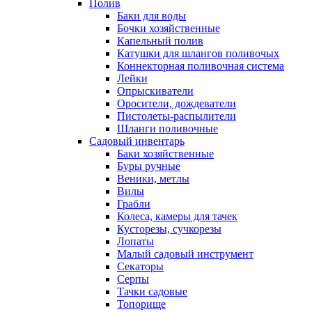
Полив
Баки для воды
Бочки хозяйственные
Капельный полив
Катушки для шлангов поливочых
Коннекторная поливочная система
Лейки
Опрыскиватели
Оросители, дождеватели
Пистолеты-распылители
Шланги поливочные
Садовый инвентарь
Баки хозяйственные
Буры ручные
Веники, метлы
Вилы
Грабли
Колеса, камеры для тачек
Кусторезы, сучкорезы
Лопаты
Малый садовый инструмент
Секаторы
Серпы
Тачки садовые
Топорище