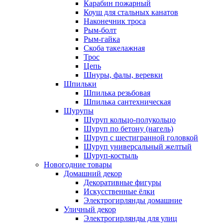
Карабин пожарный
Коуш для стальных канатов
Наконечник троса
Рым-болт
Рым-гайка
Скоба такелажная
Трос
Цепь
Шнуры, фалы, веревки
Шпильки
Шпилька резьбовая
Шпилька сантехническая
Шурупы
Шуруп кольцо-полукольцо
Шуруп по бетону (нагель)
Шуруп с шестигранной головкой
Шуруп универсальный желтый
Шуруп-костыль
Новогодние товары
Домашний декор
Декоративные фигуры
Искусственные ёлки
Электрогирлянды домашние
Уличный декор
Электрогирлянды для улиц