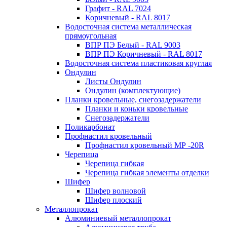
Графит - RAL 7024
Коричневый - RAL 8017
Водосточная система металлическая
прямоугольная
ВПР ПЭ Белый - RAL 9003
ВПР ПЭ Коричневый - RAL 8017
Водосточная система пластиковая круглая
Ондулин
Листы Ондулин
Ондулин (комплектующие)
Планки кровельные, снегозадержатели
Планки и коньки кровельные
Снегозадержатели
Поликарбонат
Профнастил кровельный
Профнастил кровельный МР -20R
Черепица
Черепица гибкая
Черепица гибкая элементы отделки
Шифер
Шифер волновой
Шифер плоский
Металлопрокат
Алюминиевый металлопрокат