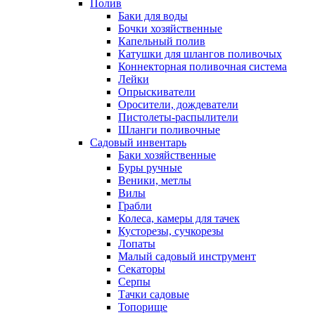
Полив
Баки для воды
Бочки хозяйственные
Капельный полив
Катушки для шлангов поливочых
Коннекторная поливочная система
Лейки
Опрыскиватели
Оросители, дождеватели
Пистолеты-распылители
Шланги поливочные
Садовый инвентарь
Баки хозяйственные
Буры ручные
Веники, метлы
Вилы
Грабли
Колеса, камеры для тачек
Кусторезы, сучкорезы
Лопаты
Малый садовый инструмент
Секаторы
Серпы
Тачки садовые
Топорище