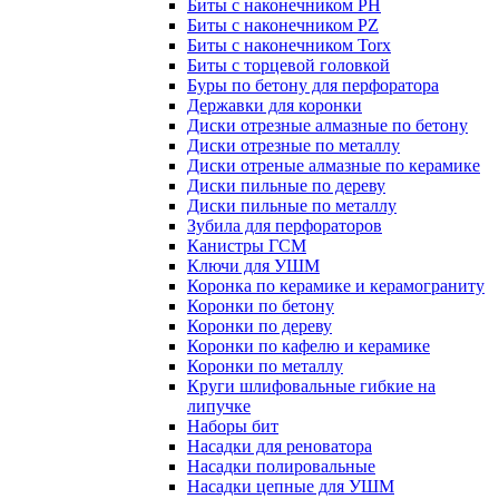
Биты с наконечником PH
Биты с наконечником PZ
Биты с наконечником Torx
Биты с торцевой головкой
Буры по бетону для перфоратора
Державки для коронки
Диски отрезные алмазные по бетону
Диски отрезные по металлу
Диски отреные алмазные по керамике
Диски пильные по дереву
Диски пильные по металлу
Зубила для перфораторов
Канистры ГСМ
Ключи для УШМ
Коронка по керамике и керамограниту
Коронки по бетону
Коронки по дереву
Коронки по кафелю и керамике
Коронки по металлу
Круги шлифовальные гибкие на
липучке
Наборы бит
Насадки для реноватора
Насадки полировальные
Насадки цепные для УШМ