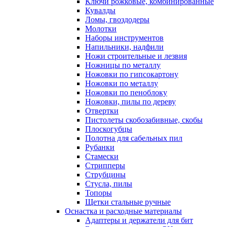
Ключи рожковые, комбинированные
Кувалды
Ломы, гвоздодеры
Молотки
Наборы инструментов
Напильники, надфили
Ножи строительные и лезвия
Ножницы по металлу
Ножовки по гипсокартону
Ножовки по металлу
Ножовки по пеноблоку
Ножовки, пилы по дереву
Отвертки
Пистолеты скобозабивные, скобы
Плоскогубцы
Полотна для сабельных пил
Рубанки
Стамески
Стрипперы
Струбцины
Стусла, пилы
Топоры
Щетки стальные ручные
Оснастка и расходные материалы
Адаптеры и держатели для бит