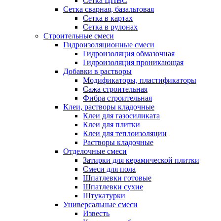
Сетка ЦПВС
Сетка сварная, базальтовая
Сетка в картах
Сетка в рулонах
Строительные смеси
Гидроизоляционные смеси
Гидроизоляция обмазочная
Гидроизоляция проникающая
Добавки в растворы
Модификаторы, пластификаторы
Сажа строительная
Фибра строительная
Клеи, растворы кладочные
Клеи для газосиликата
Клеи для плитки
Клеи для теплоизоляции
Растворы кладочные
Отделочные смеси
Затирки для керамической плитки
Смеси для пола
Шпатлевки готовые
Шпатлевки сухие
Штукатурки
Универсальные смеси
Известь