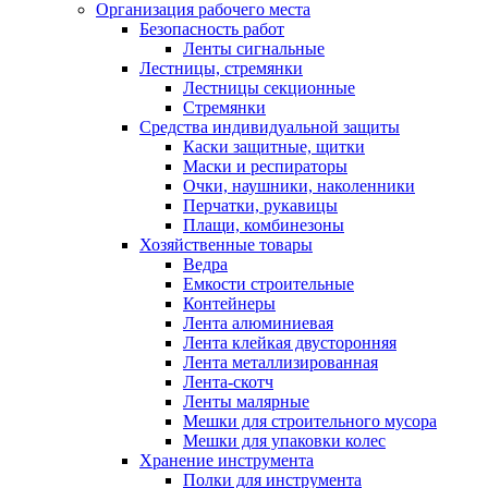
Организация рабочего места
Безопасность работ
Ленты сигнальные
Лестницы, стремянки
Лестницы секционные
Стремянки
Средства индивидуальной защиты
Каски защитные, щитки
Маски и респираторы
Очки, наушники, наколенники
Перчатки, рукавицы
Плащи, комбинезоны
Хозяйственные товары
Ведра
Емкости строительные
Контейнеры
Лента алюминиевая
Лента клейкая двусторонняя
Лента металлизированная
Лента-скотч
Ленты малярные
Мешки для строительного мусора
Мешки для упаковки колес
Хранение инструмента
Полки для инструмента