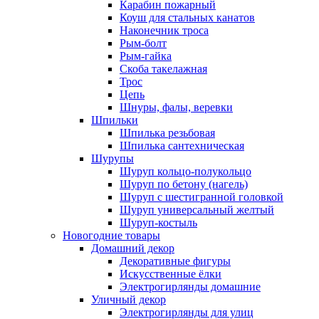
Карабин пожарный
Коуш для стальных канатов
Наконечник троса
Рым-болт
Рым-гайка
Скоба такелажная
Трос
Цепь
Шнуры, фалы, веревки
Шпильки
Шпилька резьбовая
Шпилька сантехническая
Шурупы
Шуруп кольцо-полукольцо
Шуруп по бетону (нагель)
Шуруп с шестигранной головкой
Шуруп универсальный желтый
Шуруп-костыль
Новогодние товары
Домашний декор
Декоративные фигуры
Искусственные ёлки
Электрогирлянды домашние
Уличный декор
Электрогирлянды для улиц