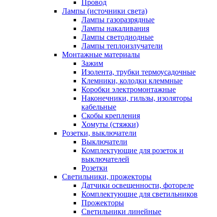
Провод
Лампы (источники света)
Лампы газоразрядные
Лампы накаливания
Лампы светодиодные
Лампы теплоизлучатели
Монтажные материалы
Зажим
Изолента, трубки термоусадочные
Клемники, колодки клеммные
Коробки электромонтажные
Наконечники, гильзы, изоляторы
кабельные
Скобы крепления
Хомуты (стяжки)
Розетки, выключатели
Выключатели
Комплектующие для розеток и
выключателей
Розетки
Светильники, прожекторы
Датчики освещенности, фотореле
Комплектующие для светильников
Прожекторы
Светильники линейные