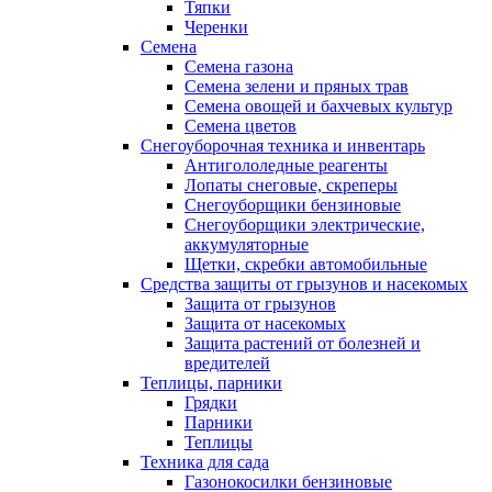
Тяпки
Черенки
Семена
Семена газона
Семена зелени и пряных трав
Семена овощей и бахчевых культур
Семена цветов
Снегоуборочная техника и инвентарь
Антигололедные реагенты
Лопаты снеговые, скреперы
Снегоуборщики бензиновые
Снегоуборщики электрические,
аккумуляторные
Щетки, скребки автомобильные
Средства защиты от грызунов и насекомых
Защита от грызунов
Защита от насекомых
Защита растений от болезней и
вредителей
Теплицы, парники
Грядки
Парники
Теплицы
Техника для сада
Газонокосилки бензиновые