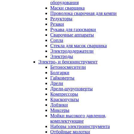
оборудования
Маски сварщика
Проволока сварочная для кемпи
Редукторы
Резаки
Рукава для газосварки
Сварочные аппараты
Сопла
Стекла для масок сварщика
Электрододержатели
Электроды
Электро- и бензоинструмент
Бетоносмесители
Болгарки
Гайковерты
Дрели
Дрели-шуруповерты
Компрессоры
Краскопульты
Лобзики
Миксеры
Мойки высокого давления,
комплектующие
Наборы электроинструмента
Отбойные молотки