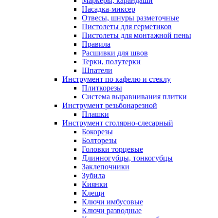
Маркеры, карандаши
Насадка-миксер
Отвесы, шнуры разметочные
Пистолеты для герметиков
Пистолеты для монтажной пены
Правила
Расшивки для швов
Терки, полутерки
Шпатели
Инструмент по кафелю и стеклу
Плиткорезы
Система выравнивания плитки
Инструмент резьбонарезной
Плашки
Инструмент столярно-слесарный
Бокорезы
Болторезы
Головки торцевые
Длинногубцы, тонкогубцы
Заклепочники
Зубила
Киянки
Клещи
Ключи имбусовые
Ключи разводные