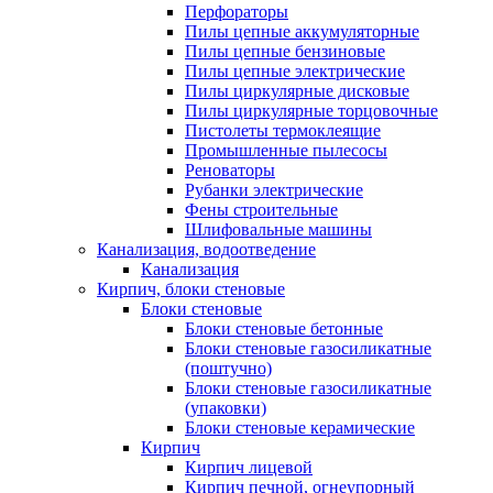
Перфораторы
Пилы цепные аккумуляторные
Пилы цепные бензиновые
Пилы цепные электрические
Пилы циркулярные дисковые
Пилы циркулярные торцовочные
Пистолеты термоклеящие
Промышленные пылесосы
Реноваторы
Рубанки электрические
Фены строительные
Шлифовальные машины
Канализация, водоотведение
Канализация
Кирпич, блоки стеновые
Блоки стеновые
Блоки стеновые бетонные
Блоки стеновые газосиликатные
(поштучно)
Блоки стеновые газосиликатные
(упаковки)
Блоки стеновые керамические
Кирпич
Кирпич лицевой
Кирпич печной, огнеупорный