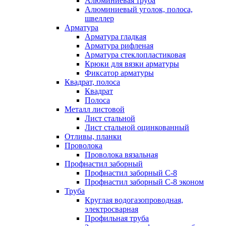
Алюминиевая труба
Алюминиевый уголок, полоса,
швеллер
Арматура
Арматура гладкая
Арматура рифленая
Арматура стеклопластиковая
Крюки для вязки арматуры
Фиксатор арматуры
Квадрат, полоса
Квадрат
Полоса
Металл листовой
Лист стальной
Лист стальной оцинкованный
Отливы, планки
Проволока
Проволока вязальная
Профнастил заборный
Профнастил заборный С-8
Профнастил заборный С-8 эконом
Труба
Круглая водогазопроводная,
электросварная
Профильная труба