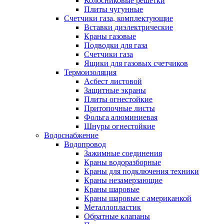
Колосниковые решетки
Плиты чугунные
Счетчики газа, комплектующие
Вставки диэлектрические
Краны газовые
Подводки для газа
Счетчики газа
Ящики для газовых счетчиков
Термоизоляция
Асбест листовой
Защитные экраны
Плиты огнестойкие
Притопочные листы
Фольга алюминиевая
Шнуры огнестойкие
Водоснабжение
Водопровод
Зажимные соединения
Краны водоразборные
Краны для подключения техники
Краны незамерзающие
Краны шаровые
Краны шаровые с американкой
Металлопластик
Обратные клапаны