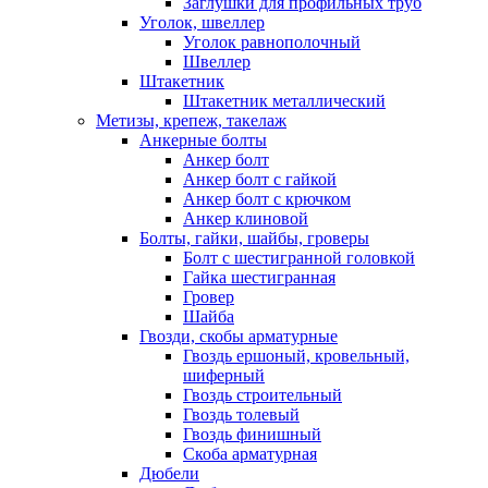
Заглушки для профильных труб
Уголок, швеллер
Уголок равнополочный
Швеллер
Штакетник
Штакетник металлический
Метизы, крепеж, такелаж
Анкерные болты
Анкер болт
Анкер болт с гайкой
Анкер болт с крючком
Анкер клиновой
Болты, гайки, шайбы, гроверы
Болт c шестигранной головкой
Гайка шестигранная
Гровер
Шайба
Гвозди, скобы арматурные
Гвоздь ершоный, кровельный,
шиферный
Гвоздь строительный
Гвоздь толевый
Гвоздь финишный
Скоба арматурная
Дюбели