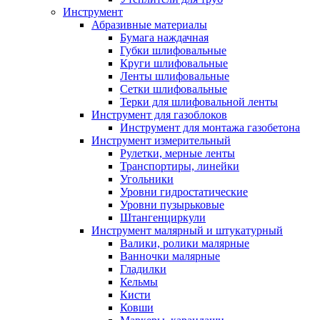
Инструмент
Абразивные материалы
Бумага наждачная
Губки шлифовальные
Круги шлифовальные
Ленты шлифовальные
Сетки шлифовальные
Терки для шлифовальной ленты
Инструмент для газоблоков
Инструмент для монтажа газобетона
Инструмент измерительный
Рулетки, мерные ленты
Транспортиры, линейки
Угольники
Уровни гидростатические
Уровни пузырьковые
Штангенциркули
Инструмент малярный и штукатурный
Валики, ролики малярные
Ванночки малярные
Гладилки
Кельмы
Кисти
Ковши