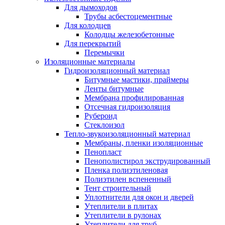
Для дымоходов
Трубы асбестоцементные
Для колодцев
Колодцы железобетонные
Для перекрытий
Перемычки
Изоляционные материалы
Гидроизоляционный материал
Битумные мастики, праймеры
Ленты битумные
Мембрана профилированная
Отсечная гидроизоляция
Рубероид
Стеклоизол
Тепло-звукоизоляционный материал
Мембраны, пленки изоляционные
Пенопласт
Пенополистирол экструдированный
Пленка полиэтиленовая
Полиэтилен вспененный
Тент строительный
Уплотнители для окон и дверей
Утеплители в плитах
Утеплители в рулонах
Утеплители для труб