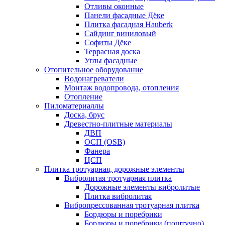
Отливы оконные
Панели фасадные Дёке
Плитка фасадная Hauberk
Сайдинг виниловый
Софиты Дёке
Террасная доска
Углы фасадные
Отопительное оборудование
Водонагреватели
Монтаж водопровода, отопления
Отопление
Пиломатериаллы
Доска, брус
Древестно-плитные материалы
ДВП
ОСП (OSB)
Фанера
ЦСП
Плитка тротуарная, дорожные элементы
Вибролитая тротуарная плитка
Дорожные элементы вибролитые
Плитка вибролитая
Вибропрессованная тротуарная плитка
Бордюры и поребрики
Бордюры и поребрики (поштучно)