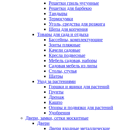
Решетки гриль чугунные
Решетки для барбекю
Тандыры
Термосумки
Уголь, средства для розжига
Щепа для копчения
Товары для сада и отдыха
Бассейны, комплектующие
Зонты пляжные
Качели садовые
Кресла подвесные
Мебель садовая, наборы
Садовая мебель из липы
Столы, стулья
Шатры
Уход за растениями
Горшки и ящики для растений
Грунты
Дренаж
Кашпо
Опоры и подвязки для растений
Удобрения
Двери, замки, сетки москитные
Двери
Двери входные металлические