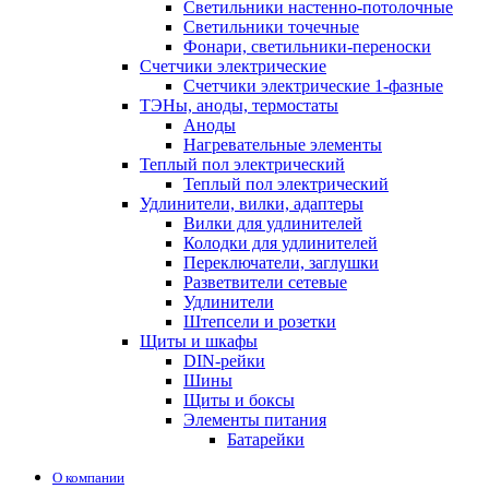
Светильники настенно-потолочные
Светильники точечные
Фонари, светильники-переноски
Счетчики электрические
Счетчики электрические 1-фазные
ТЭНы, аноды, термостаты
Аноды
Нагревательные элементы
Теплый пол электрический
Теплый пол электрический
Удлинители, вилки, адаптеры
Вилки для удлинителей
Колодки для удлинителей
Переключатели, заглушки
Разветвители сетевые
Удлинители
Штепсели и розетки
Щиты и шкафы
DIN-рейки
Шины
Щиты и боксы
Элементы питания
Батарейки
О компании