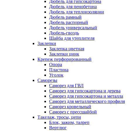
Дюбель для гипсокартона
Дюбель для пенобетона
Дюбель для теплоизоляции
Дюбель рамный
Дюбель распорный
Дюбель универсальный
Дюбель-гвоздь
Шайба для утеплителя
Заклепки
Заклепка цветная
Заклепки цинк
Крепеж перфорированный
Опора
Пластина
Уголок
Саморезы
Саморез для ГВЛ
Саморез для гипсокартона и дерева
Саморез для гипсокартона и металла
Саморез для металлического профиля
Саморез кровельный
Саморез с прессшайбой
Такелаж, тросы, цепи
Блок, зажим, талреп
Вертлюг