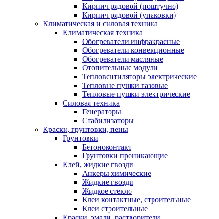
Кирпич рядовой (поштучно)
Кирпич рядовой (упаковки)
Климатическая и силовая техника
Климатическая техника
Обогреватели инфракрасные
Обогреватели конвекционные
Обогреватели масляные
Отопительные модули
Тепловентиляторы электрические
Тепловые пушки газовые
Тепловые пушки электрические
Силовая техника
Генераторы
Стабилизаторы
Краски, грунтовки, пены
Грунтовки
Бетоноконтакт
Грунтовки проникающие
Клей, жидкие гвозди
Анкеры химические
Жидкие гвозди
Жидкое стекло
Клеи контактные, строительные
Клеи строительные
Краски, эмали, растворители