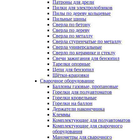
Патроны для дрели
Пилки для электролобзиков
Пилы по дереву кольцевые
Пильные шины
Сверла по бетону
Сверла по дереву
Сверла по металлу
Сверла ступенчатые по металлу
Сверла универсальные
Сверло по керамике и стеклу
Свечи зажигания для бензопил
Тарелки опорные
Цепи для бензопил
Щётки-крацовки
Сварочное оборудование
Баллоны газовые, пропановые
Горелки для полуавтоматов
Горелки кровельные
Горелки на баллон
Держатели наконечника
Клеммы
Комплектующие для полуавтоматов
Комплектующие для сварочного
оборудования
Манометры для сварочного