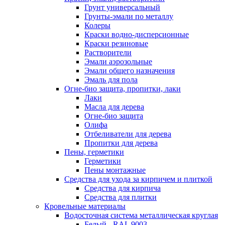
Грунт универсальный
Грунты-эмали по металлу
Колеры
Краски водно-дисперсионные
Краски резиновые
Растворители
Эмали аэрозольные
Эмали общего назначения
Эмаль для пола
Огне-био защита, пропитки, лаки
Лаки
Масла для дерева
Огне-био защита
Олифа
Отбеливатели для дерева
Пропитки для дерева
Пены, герметики
Герметики
Пены монтажные
Средства для ухода за кирпичем и плиткой
Средства для кирпича
Средства для плитки
Кровельные материалы
Водосточная система металлическая круглая
Белый - RAL 9003