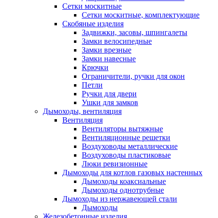
Сетки москитные
Сетки москитные, комплектующие
Скобяные изделия
Задвижки, засовы, шпингалеты
Замки велосипедные
Замки врезные
Замки навесные
Крючки
Ограничители, ручки для окон
Петли
Ручки для двери
Ушки для замков
Дымоходы, вентиляция
Вентиляция
Вентиляторы вытяжные
Вентиляционные решетки
Воздуховоды металлические
Воздуховоды пластиковые
Люки ревизионные
Дымоходы для котлов газовых настенных
Дымоходы коаксиальные
Дымоходы однотрубные
Дымоходы из нержавеющей стали
Дымоходы
Железобетонные изделия