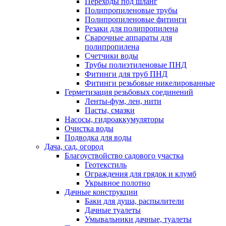
Переходы под шланг
Полипропиленовые трубы
Полипропиленовые фитинги
Резаки для полипропилена
Сварочные аппараты для
полипропилена
Счетчики воды
Трубы полиэтиленовые ПНД
Фитинги для труб ПНД
Фитинги резьбовые никелированные
Герметизация резьбовых соединений
Ленты-фум, лен, нити
Пасты, смазки
Насосы, гидроаккумуляторы
Очистка воды
Подводка для воды
Дача, сад, огород
Благоуствойство садового участка
Геотекстиль
Ограждения для грядок и клумб
Укрывное полотно
Дачные конструкции
Баки для душа, распылители
Дачные туалеты
Умывальники дачные, туалеты