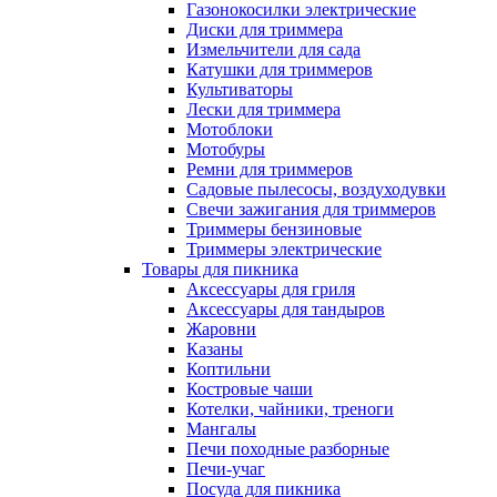
Газонокосилки электрические
Диски для триммера
Измельчители для сада
Катушки для триммеров
Культиваторы
Лески для триммера
Мотоблоки
Мотобуры
Ремни для триммеров
Садовые пылесосы, воздуходувки
Свечи зажигания для триммеров
Триммеры бензиновые
Триммеры электрические
Товары для пикника
Аксессуары для гриля
Аксессуары для тандыров
Жаровни
Казаны
Коптильни
Костровые чаши
Котелки, чайники, треноги
Мангалы
Печи походные разборные
Печи-учаг
Посуда для пикника