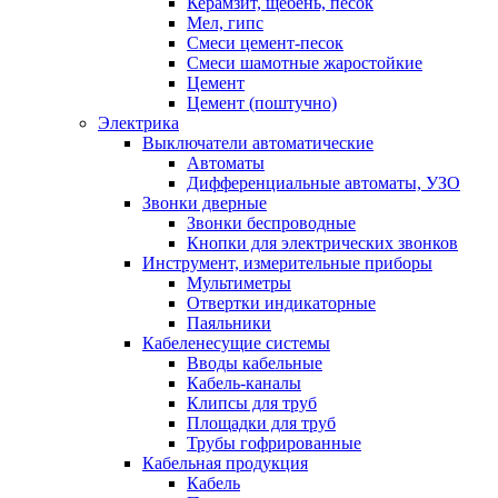
Керамзит, щебень, песок
Мел, гипс
Смеси цемент-песок
Смеси шамотные жаростойкие
Цемент
Цемент (поштучно)
Электрика
Выключатели автоматические
Автоматы
Дифференциальные автоматы, УЗО
Звонки дверные
Звонки беспроводные
Кнопки для электрических звонков
Инструмент, измерительные приборы
Мультиметры
Отвертки индикаторные
Паяльники
Кабеленесущие системы
Вводы кабельные
Кабель-каналы
Клипсы для труб
Площадки для труб
Трубы гофрированные
Кабельная продукция
Кабель