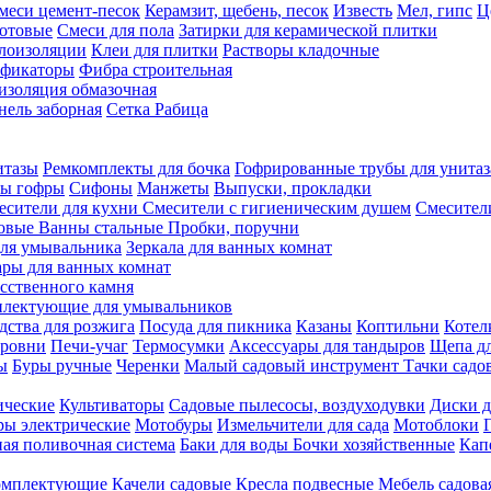
меси цемент-песок
Керамзит, щебень, песок
Известь
Мел, гипс
Ц
отовые
Смеси для пола
Затирки для керамической плитки
плоизоляции
Клеи для плитки
Растворы кладочные
ификаторы
Фибра строительная
изоляция обмазочная
нель заборная
Сетка Рабица
итазы
Ремкомплекты для бочка
Гофрированные трубы для унитаз
бы гофры
Сифоны
Манжеты
Выпуски, прокладки
есители для кухни
Смесители с гигиеническим душем
Смесител
ловые
Ванны стальные
Пробки, поручни
ля умывальника
Зеркала для ванных комнат
ары для ванных комнат
сственного камня
лектующие для умывальников
едства для розжига
Посуда для пикника
Казаны
Коптильни
Котел
ровни
Печи-учаг
Термосумки
Аксессуары для тандыров
Щепа дл
ы
Буры ручные
Черенки
Малый садовый инструмент
Тачки садо
ические
Культиваторы
Садовые пылесосы, воздуходувки
Диски д
ы электрические
Мотобуры
Измельчители для сада
Мотоблоки
ая поливочная система
Баки для воды
Бочки хозяйственные
Кап
комплектующие
Качели садовые
Кресла подвесные
Мебель садова