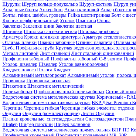
Шурупы
Шуруп кольцо-полукольцо
Шуруп-костыль
Шуруп ун
Анкерные болты
Анкер болт
Анкер клиновой
Анкер болт с кр
Болты, гайки, шайбы, гроверы
Гайка шестигранная
Болт c шес
Крепеж перфорированный
Уголок
Пластина
Опора
Заклепки
Заклепки цинк
Заклепка цветная
Шпильки
Шпилька сантехническая
Шпилька резьбовая
Арматура
Крюки для вязки арматуры
Арматура стеклопластико
Отливы, планки
Планки заборные
Отливы парапета
Отливы на
Труба
Профильная труба
Круглая водогазопроводная, электрос
Металл листовой
Лист стальной
Лист стальной оцинкованный
Профнастил заборный
Профнастил заборный С-8 эконом
Профн
Уголок, швеллер
Швеллер
Уголок равнополочный
Квадрат, полоса
Полоса
Квадрат
Алюминиевый металлопрокат
Алюминиевый уголок, полоса, 
Проволока
Проволока вязальная
Штакетник
Штакетник металлический
Поликарбонат
Профилированный поликарбонат
Сотовый поли
Водосточная система металлическая круглая
Коричневый - RAL
Водосточная система пластиковая круглая
ВКР Дёке Premium К
Черепица
Черепица гибкая
Черепица гибкая элементы отделки
Ондулин
Ондулин (комплектующие)
Листы Ондулин
Планки кровельные, снегозадержатели
Снегозадержатели
План
Шифер
Шифер плоский
Шифер волновой
Водосточная система металлическая прямоугольная
ВПР ПЭ Ко
Профнастил кровельный
Профнастил кровельный МР -20R