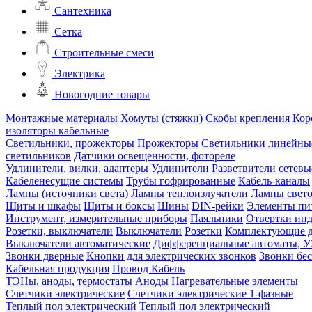
Сантехника
Сетка
Строительные смеси
Электрика
Новогодние товары
Монтажные материалы
Хомуты (стяжки)
Скобы крепления
Кор
изоляторы кабельные
Светильники, прожекторы
Прожекторы
Светильники линейны
светильников
Датчики освещенности, фотореле
Удлинители, вилки, адаптеры
Удлинители
Разветвители сетевы
Кабеленесущие системы
Трубы гофрированные
Кабель-каналы
Лампы (источники света)
Лампы теплоизлучатели
Лампы свет
Щиты и шкафы
Щиты и боксы
Шины
DIN-рейки
Элементы пи
Инструмент, измерительные приборы
Паяльники
Отвертки ин
Розетки, выключатели
Выключатели
Розетки
Комплектующие д
Выключатели автоматические
Дифференциальные автоматы, 
Звонки дверные
Кнопки для электрических звонков
Звонки бе
Кабельная продукция
Провод
Кабель
ТЭНы, аноды, термостаты
Аноды
Нагревательные элементы
Счетчики электрические
Счетчики электрические 1-фазные
Теплый пол электрический
Теплый пол электрический