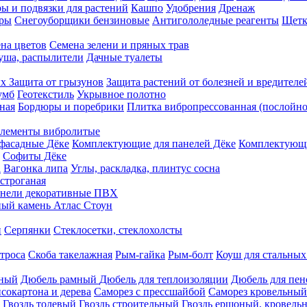
ы и подвязки для растений
Кашпо
Удобрения
Дренаж
еры
Снегоуборщики бензиновые
Антигололедные реагенты
Щетк
на цветов
Семена зелени и пряных трав
душа, распылители
Дачные туалеты
ых
Защита от грызунов
Защита растений от болезней и вредителе
умб
Геотекстиль
Укрывное полотно
ная
Бордюры и поребрики
Плитка вибропрессованная (послойно
лементы вибролитые
фасадные Дёке
Комплектующие для панелей Дёке
Комплектующи
Софиты Дёке
а
Вагонка липа
Углы, раскладка, плинтус сосна
строганая
нели декоративные ПВХ
ый камень Атлас Стоун
н
Серпянки
Стеклосетки, стеклохолсты
троса
Скоба такелажная
Рым-гайка
Рым-болт
Коуш для стальных
рный
Дюбель рамный
Дюбель для теплоизоляции
Дюбель для пен
сокартона и дерева
Саморез с прессшайбой
Саморез кровельный
Гвоздь толевый
Гвоздь строительный
Гвоздь ершоный, кровел