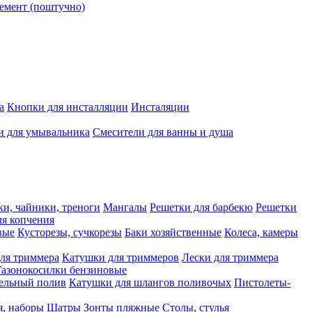
емент (поштучно)
а
Кнопки для инсталляции
Инсталяции
и для умывальника
Смесители для ванны и душа
ки, чайники, треноги
Мангалы
Решетки для барбекю
Решетки
я копчения
вые
Кусторезы, сучкорезы
Баки хозяйственные
Колеса, камеры
ля триммера
Катушки для триммеров
Лески для триммера
Газонокосилки бензиновые
ельный полив
Катушки для шлангов поливочых
Пистолеты-
я, наборы
Шатры
Зонты пляжные
Столы, стулья