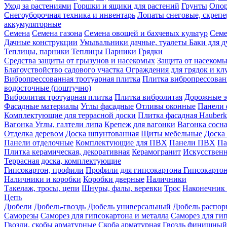
Уход за растениями
Горшки и ящики для растений
Грунты
Опор
Снегоуборочная техника и инвентарь
Лопаты снеговые, скреп
аккумуляторные
Семена
Семена газона
Семена овощей и бахчевых культур
Семе
Дачные конструкции
Умывальники дачные, туалеты
Баки для 
Теплицы, парники
Теплицы
Парники
Грядки
Средства защиты от грызунов и насекомых
Защита от насеком
Благоуствойство садового участка
Ограждения для грядок и кл
Вибропрессованная тротуарная плитка
Плитка вибропрессован
водосточные (поштучно)
Вибролитая тротуарная плитка
Плитка вибролитая
Дорожные э
Фасадные материалы
Углы фасадные
Отливы оконные
Панели 
Комплектующие для террасной доски
Плитка фасадная Hauberk
Вагонка
Углы, галтели липа
Крепеж для вагонки
Вагонка сосн
Отделка деревом
Доска шпунтованная
Щиты мебельные
Доска 
Панели отделочные
Комплектующие для ПВХ
Панели ПВХ
Па
Плитка керамическая, декоративная
Керамогранит
Искусственн
Террасная доска, комплектующие
Гипсокартон, профили
Профили для гипсокартона
Гипсокарто
Наличники и коробки
Коробки дверные
Наличники
Такелаж, тросы, цепи
Шнуры, фалы, веревки
Трос
Наконечник 
Цепь
Дюбели
Дюбель-гвоздь
Дюбель универсальный
Дюбель распо
Саморезы
Саморез для гипсокартона и металла
Саморез для гип
Гвозди, скобы арматурные
Скоба арматурная
Гвоздь финишный