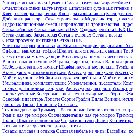
Универсальные смеси
Цемент
Смеси шамотные жаростойкие
С
Отделочные смеси
Штукатурки
Шпатлевки сухие
Шпатлевки г
Клеи, растворы кладочные
Клеи для газосиликата
Клеи для те
Добавки в растворы
Сажа строительная
Модификаторы, пласт
Гидроизоляционные смеси
Гидроизоляция проникающая
Гидро
Сетка заборная
Сетка сварная в ПВХ
Садовая решетка ПВХ
Па
Сетка сварная, базальтовая
Сетка в рулонах
Сетка в картах
Сетка просечно-вытяжная
Сетка ЦПВС
Унитазы, гофры, инсталяции
Комплектующие для унитазов
Ун
Сифоны, манжеты, гофры
Шланги для стиральных машин
Тру
Смесители, комплектующие
Комплектующие для смесителя
См
Ванны, комплектующие
Экраны, каркасы, ножки
Ванны акри
Мебель для ванных комнат
Шкафы настенные, пеналы
Тумбы д
Аксессуары для ванны и кухни
Аксессуары для кухни
Аксессу
Мойки кухонные
Мойки из нержавеющей стали
Мойки из иску
Умывальники, комплектующие
Умывальники, пьедесталы
Комп
Товары для пикника
Тандыры
Аксессуары для гриля
Уголь, ср
гриль чугунные
Костровые чаши
Печи походные разборные
Жа
Садовый инвентарь
Лопаты
Серпы
Грабли
Вилы
Веники, метл
для тачек
Тяпки
Топорище
Секаторы
Техника для сада
Триммеры бензиновые
Газонокосилки электр
Ремни для триммеров
Свечи зажигания для триммеров
Триммер
Полив
Шланги поливочные
Опрыскиватели
Лейки
Коннекторн
распылители
Оросители, дождеватели
Товары для сада и отдыха
Садовая мебель из липы
Бассейны, 