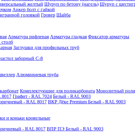
иверсальный желтый
Шуруп по бетону (нагель)
Шуруп с шестиг
ючком
Анкер болт с гайкой
тигранной головкой
Гровер
Шайба
вая
Арматура рифленая
Арматура гладкая
Фиксатор арматуры
 столб
варная
Заглушки для профильных труб
астил заборный С-8
швеллер
Алюминиевая труба
карбонат
Комплектующие для поликарбоната
Монолитный поли
 8017
Графит - RAL 7024
Белый - RAL 9003
оричневый - RAL 8017
ВКР Дёке Premium Белый - RAL 9003
ки и коньки кровельные
ричневый - RAL 8017
ВПР ПЭ Белый - RAL 9003