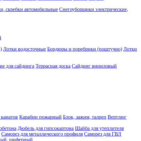
и, скребки автомобильные
Снегоуборщики электрические,
й
)
Лотки водосточные
Бордюры и поребрики (поштучно)
Лотки
е для сайдинга
Террасная доска
Сайдинг виниловый
 канатов
Карабин пожарный
Блок, зажим, талреп
Вертлюг
обетона
Дюбель для гипсокартона
Шайба для утеплителя
Саморез для металлического профиля
Саморез для ГВЛ
ьный, шиферный