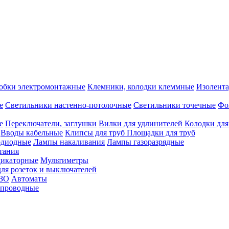
обки электромонтажные
Клемники, колодки клеммные
Изолента
е
Светильники настенно-потолочные
Светильники точечные
Фо
е
Переключатели, заглушки
Вилки для удлинителей
Колодки для
Вводы кабельные
Клипсы для труб
Площадки для труб
одиодные
Лампы накаливания
Лампы газоразрядные
тания
дикаторные
Мультиметры
ля розеток и выключателей
УЗО
Автоматы
спроводные