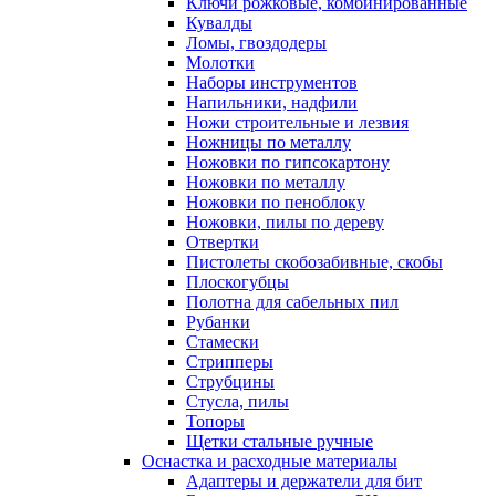
Ключи рожковые, комбинированные
Кувалды
Ломы, гвоздодеры
Молотки
Наборы инструментов
Напильники, надфили
Ножи строительные и лезвия
Ножницы по металлу
Ножовки по гипсокартону
Ножовки по металлу
Ножовки по пеноблоку
Ножовки, пилы по дереву
Отвертки
Пистолеты скобозабивные, скобы
Плоскогубцы
Полотна для сабельных пил
Рубанки
Стамески
Стрипперы
Струбцины
Стусла, пилы
Топоры
Щетки стальные ручные
Оснастка и расходные материалы
Адаптеры и держатели для бит