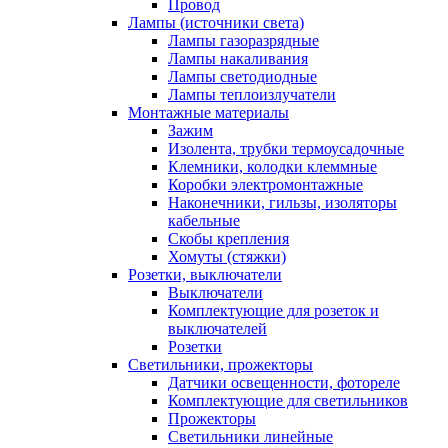
Провод
Лампы (источники света)
Лампы газоразрядные
Лампы накаливания
Лампы светодиодные
Лампы теплоизлучатели
Монтажные материалы
Зажим
Изолента, трубки термоусадочные
Клемники, колодки клеммные
Коробки электромонтажные
Наконечники, гильзы, изоляторы
кабельные
Скобы крепления
Хомуты (стяжки)
Розетки, выключатели
Выключатели
Комплектующие для розеток и
выключателей
Розетки
Светильники, прожекторы
Датчики освещенности, фотореле
Комплектующие для светильников
Прожекторы
Светильники линейные