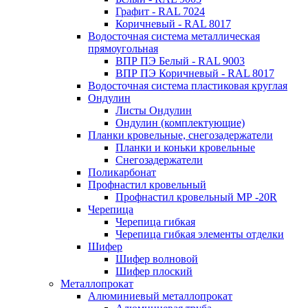
Графит - RAL 7024
Коричневый - RAL 8017
Водосточная система металлическая
прямоугольная
ВПР ПЭ Белый - RAL 9003
ВПР ПЭ Коричневый - RAL 8017
Водосточная система пластиковая круглая
Ондулин
Листы Ондулин
Ондулин (комплектующие)
Планки кровельные, снегозадержатели
Планки и коньки кровельные
Снегозадержатели
Поликарбонат
Профнастил кровельный
Профнастил кровельный МР -20R
Черепица
Черепица гибкая
Черепица гибкая элементы отделки
Шифер
Шифер волновой
Шифер плоский
Металлопрокат
Алюминиевый металлопрокат