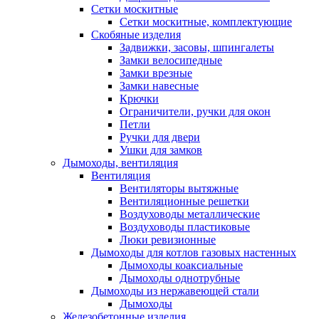
Сетки москитные
Сетки москитные, комплектующие
Скобяные изделия
Задвижки, засовы, шпингалеты
Замки велосипедные
Замки врезные
Замки навесные
Крючки
Ограничители, ручки для окон
Петли
Ручки для двери
Ушки для замков
Дымоходы, вентиляция
Вентиляция
Вентиляторы вытяжные
Вентиляционные решетки
Воздуховоды металлические
Воздуховоды пластиковые
Люки ревизионные
Дымоходы для котлов газовых настенных
Дымоходы коаксиальные
Дымоходы однотрубные
Дымоходы из нержавеющей стали
Дымоходы
Железобетонные изделия