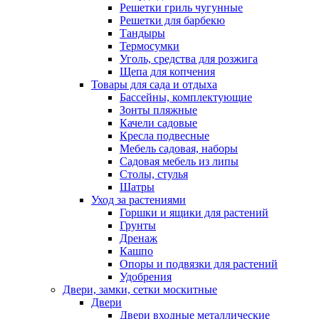
Решетки гриль чугунные
Решетки для барбекю
Тандыры
Термосумки
Уголь, средства для розжига
Щепа для копчения
Товары для сада и отдыха
Бассейны, комплектующие
Зонты пляжные
Качели садовые
Кресла подвесные
Мебель садовая, наборы
Садовая мебель из липы
Столы, стулья
Шатры
Уход за растениями
Горшки и ящики для растений
Грунты
Дренаж
Кашпо
Опоры и подвязки для растений
Удобрения
Двери, замки, сетки москитные
Двери
Двери входные металлические