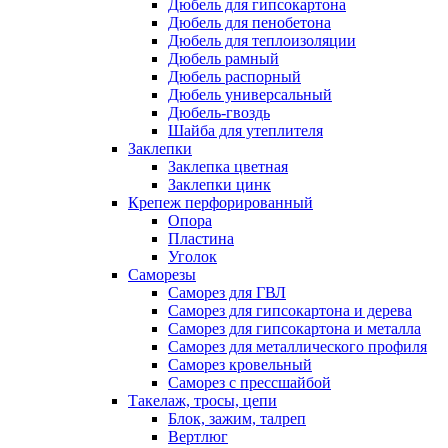
Дюбель для гипсокартона
Дюбель для пенобетона
Дюбель для теплоизоляции
Дюбель рамный
Дюбель распорный
Дюбель универсальный
Дюбель-гвоздь
Шайба для утеплителя
Заклепки
Заклепка цветная
Заклепки цинк
Крепеж перфорированный
Опора
Пластина
Уголок
Саморезы
Саморез для ГВЛ
Саморез для гипсокартона и дерева
Саморез для гипсокартона и металла
Саморез для металлического профиля
Саморез кровельный
Саморез с прессшайбой
Такелаж, тросы, цепи
Блок, зажим, талреп
Вертлюг