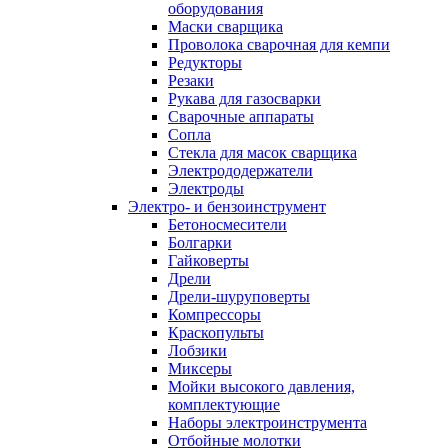
оборудования
Маски сварщика
Проволока сварочная для кемпи
Редукторы
Резаки
Рукава для газосварки
Сварочные аппараты
Сопла
Стекла для масок сварщика
Электрододержатели
Электроды
Электро- и бензоинструмент
Бетоносмесители
Болгарки
Гайковерты
Дрели
Дрели-шуруповерты
Компрессоры
Краскопульты
Лобзики
Миксеры
Мойки высокого давления,
комплектующие
Наборы электроинструмента
Отбойные молотки