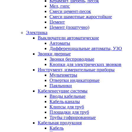
Керамзит, щебень, песок
Мел, гипс
Смеси цемент-песок
Смеси шамотные жаростойкие
Цемент
Цемент (поштучно)
Электрика
Выключатели автоматические
Автоматы
Дифференциальные автоматы, УЗО
Звонки дверные
Звонки беспроводные
Кнопки для электрических звонков
Инструмент, измерительные приборы
Мультиметры
Отвертки индикаторные
Паяльники
Кабеленесущие системы
Вводы кабельные
Кабель-каналы
Клипсы для труб
Площадки для труб
Трубы гофрированные
Кабельная продукция
Кабель