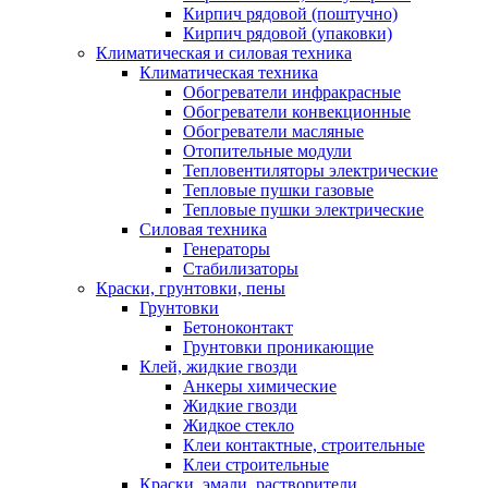
Кирпич рядовой (поштучно)
Кирпич рядовой (упаковки)
Климатическая и силовая техника
Климатическая техника
Обогреватели инфракрасные
Обогреватели конвекционные
Обогреватели масляные
Отопительные модули
Тепловентиляторы электрические
Тепловые пушки газовые
Тепловые пушки электрические
Силовая техника
Генераторы
Стабилизаторы
Краски, грунтовки, пены
Грунтовки
Бетоноконтакт
Грунтовки проникающие
Клей, жидкие гвозди
Анкеры химические
Жидкие гвозди
Жидкое стекло
Клеи контактные, строительные
Клеи строительные
Краски, эмали, растворители