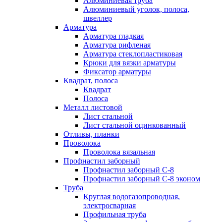
Алюминиевая труба
Алюминиевый уголок, полоса,
швеллер
Арматура
Арматура гладкая
Арматура рифленая
Арматура стеклопластиковая
Крюки для вязки арматуры
Фиксатор арматуры
Квадрат, полоса
Квадрат
Полоса
Металл листовой
Лист стальной
Лист стальной оцинкованный
Отливы, планки
Проволока
Проволока вязальная
Профнастил заборный
Профнастил заборный С-8
Профнастил заборный С-8 эконом
Труба
Круглая водогазопроводная,
электросварная
Профильная труба