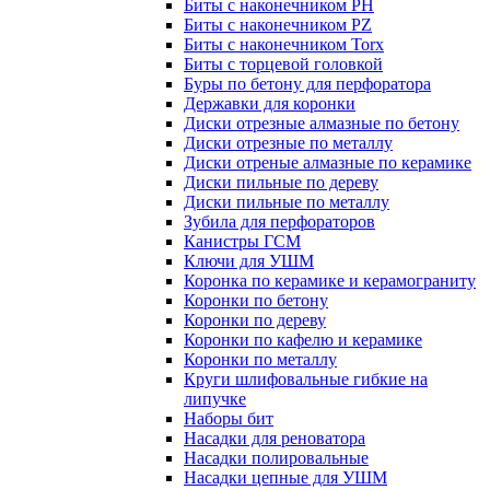
Биты с наконечником PH
Биты с наконечником PZ
Биты с наконечником Torx
Биты с торцевой головкой
Буры по бетону для перфоратора
Державки для коронки
Диски отрезные алмазные по бетону
Диски отрезные по металлу
Диски отреные алмазные по керамике
Диски пильные по дереву
Диски пильные по металлу
Зубила для перфораторов
Канистры ГСМ
Ключи для УШМ
Коронка по керамике и керамограниту
Коронки по бетону
Коронки по дереву
Коронки по кафелю и керамике
Коронки по металлу
Круги шлифовальные гибкие на
липучке
Наборы бит
Насадки для реноватора
Насадки полировальные
Насадки цепные для УШМ