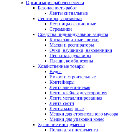
Организация рабочего места
Безопасность работ
Ленты сигнальные
Лестницы, стремянки
Лестницы секционные
Стремянки
Средства индивидуальной защиты
Каски защитные, щитки
Маски и респираторы
Очки, наушники, наколенники
Перчатки, рукавицы
Плащи, комбинезоны
Хозяйственные товары
Ведра
Емкости строительные
Контейнеры
Лента алюминиевая
Лента клейкая двусторонняя
Лента металлизированная
Лента-скотч
Ленты малярные
Мешки для строительного мусора
Мешки для упаковки колес
Хранение инструмента
Полки для инструмента