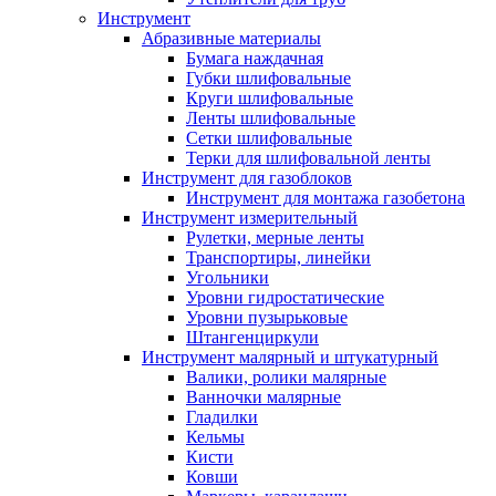
Инструмент
Абразивные материалы
Бумага наждачная
Губки шлифовальные
Круги шлифовальные
Ленты шлифовальные
Сетки шлифовальные
Терки для шлифовальной ленты
Инструмент для газоблоков
Инструмент для монтажа газобетона
Инструмент измерительный
Рулетки, мерные ленты
Транспортиры, линейки
Угольники
Уровни гидростатические
Уровни пузырьковые
Штангенциркули
Инструмент малярный и штукатурный
Валики, ролики малярные
Ванночки малярные
Гладилки
Кельмы
Кисти
Ковши