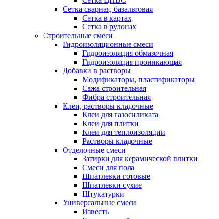
Сетка ЦПВС
Сетка сварная, базальтовая
Сетка в картах
Сетка в рулонах
Строительные смеси
Гидроизоляционные смеси
Гидроизоляция обмазочная
Гидроизоляция проникающая
Добавки в растворы
Модификаторы, пластификаторы
Сажа строительная
Фибра строительная
Клеи, растворы кладочные
Клеи для газосиликата
Клеи для плитки
Клеи для теплоизоляции
Растворы кладочные
Отделочные смеси
Затирки для керамической плитки
Смеси для пола
Шпатлевки готовые
Шпатлевки сухие
Штукатурки
Универсальные смеси
Известь