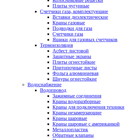
Колосниковые решетки
Плиты чугунные
Счетчики газа, комплектующие
Вставки диэлектрические
Краны газовые
Подводки для газа
Счетчики газа
Ящики для газовых счетчиков
Термоизоляция
Асбест листовой
Защитные экраны
Плиты огнестойкие
Притопочные листы
Фольга алюминиевая
Шнуры огнестойкие
Водоснабжение
Водопровод
Зажимные соединения
Краны водоразборные
Краны для подключения техники
Краны незамерзающие
Краны шаровые
Краны шаровые с американкой
Металлопластик
Обратные клапаны