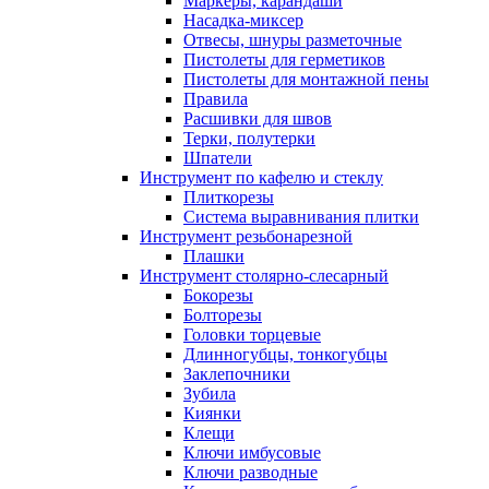
Маркеры, карандаши
Насадка-миксер
Отвесы, шнуры разметочные
Пистолеты для герметиков
Пистолеты для монтажной пены
Правила
Расшивки для швов
Терки, полутерки
Шпатели
Инструмент по кафелю и стеклу
Плиткорезы
Система выравнивания плитки
Инструмент резьбонарезной
Плашки
Инструмент столярно-слесарный
Бокорезы
Болторезы
Головки торцевые
Длинногубцы, тонкогубцы
Заклепочники
Зубила
Киянки
Клещи
Ключи имбусовые
Ключи разводные