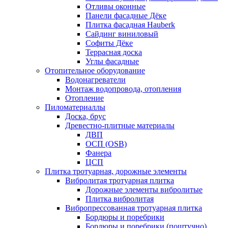
Отливы оконные
Панели фасадные Дёке
Плитка фасадная Hauberk
Сайдинг виниловый
Софиты Дёке
Террасная доска
Углы фасадные
Отопительное оборудование
Водонагреватели
Монтаж водопровода, отопления
Отопление
Пиломатериаллы
Доска, брус
Древестно-плитные материалы
ДВП
ОСП (OSB)
Фанера
ЦСП
Плитка тротуарная, дорожные элементы
Вибролитая тротуарная плитка
Дорожные элементы вибролитые
Плитка вибролитая
Вибропрессованная тротуарная плитка
Бордюры и поребрики
Бордюры и поребрики (поштучно)