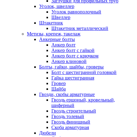
Заглушки для профильных труб
Уголок, швеллер
Уголок равнополочный
Швеллер
Штакетник
Штакетник металлический
Метизы, крепеж, такелаж
Анкерные болты
Анкер болт
Анкер болт с гайкой
Анкер болт с крючком
Анкер клиновой
Болты, гайки, шайбы, гроверы
Болт c шестигранной головкой
Гайка шестигранная
Гровер
Шайба
Гвозди, скобы арматурные
Гвоздь ершоный, кровельный,
шиферный
Гвоздь строительный
Гвоздь толевый
Гвоздь финишный
Скоба арматурная
Дюбели