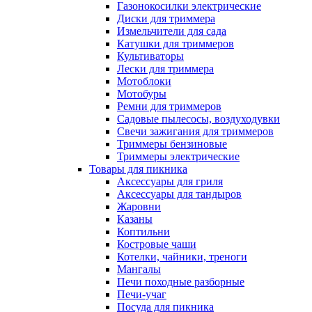
Газонокосилки электрические
Диски для триммера
Измельчители для сада
Катушки для триммеров
Культиваторы
Лески для триммера
Мотоблоки
Мотобуры
Ремни для триммеров
Садовые пылесосы, воздуходувки
Свечи зажигания для триммеров
Триммеры бензиновые
Триммеры электрические
Товары для пикника
Аксессуары для гриля
Аксессуары для тандыров
Жаровни
Казаны
Коптильни
Костровые чаши
Котелки, чайники, треноги
Мангалы
Печи походные разборные
Печи-учаг
Посуда для пикника