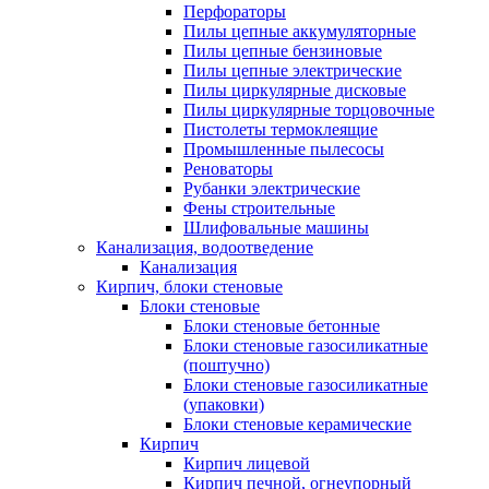
Перфораторы
Пилы цепные аккумуляторные
Пилы цепные бензиновые
Пилы цепные электрические
Пилы циркулярные дисковые
Пилы циркулярные торцовочные
Пистолеты термоклеящие
Промышленные пылесосы
Реноваторы
Рубанки электрические
Фены строительные
Шлифовальные машины
Канализация, водоотведение
Канализация
Кирпич, блоки стеновые
Блоки стеновые
Блоки стеновые бетонные
Блоки стеновые газосиликатные
(поштучно)
Блоки стеновые газосиликатные
(упаковки)
Блоки стеновые керамические
Кирпич
Кирпич лицевой
Кирпич печной, огнеупорный