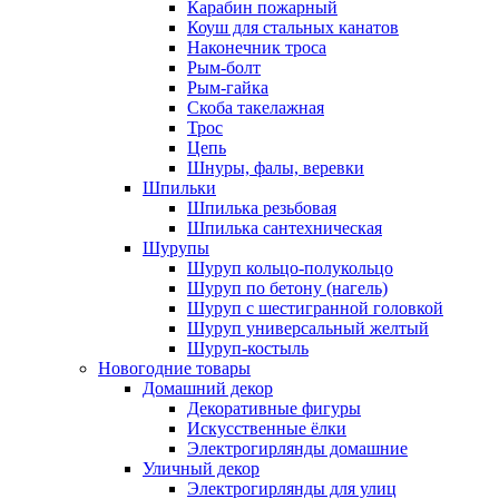
Карабин пожарный
Коуш для стальных канатов
Наконечник троса
Рым-болт
Рым-гайка
Скоба такелажная
Трос
Цепь
Шнуры, фалы, веревки
Шпильки
Шпилька резьбовая
Шпилька сантехническая
Шурупы
Шуруп кольцо-полукольцо
Шуруп по бетону (нагель)
Шуруп с шестигранной головкой
Шуруп универсальный желтый
Шуруп-костыль
Новогодние товары
Домашний декор
Декоративные фигуры
Искусственные ёлки
Электрогирлянды домашние
Уличный декор
Электрогирлянды для улиц