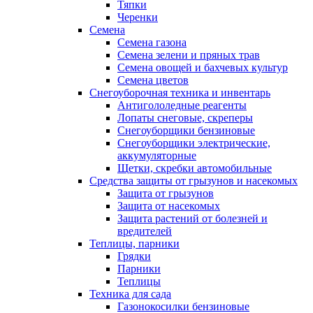
Тяпки
Черенки
Семена
Семена газона
Семена зелени и пряных трав
Семена овощей и бахчевых культур
Семена цветов
Снегоуборочная техника и инвентарь
Антигололедные реагенты
Лопаты снеговые, скреперы
Снегоуборщики бензиновые
Снегоуборщики электрические,
аккумуляторные
Щетки, скребки автомобильные
Средства защиты от грызунов и насекомых
Защита от грызунов
Защита от насекомых
Защита растений от болезней и
вредителей
Теплицы, парники
Грядки
Парники
Теплицы
Техника для сада
Газонокосилки бензиновые