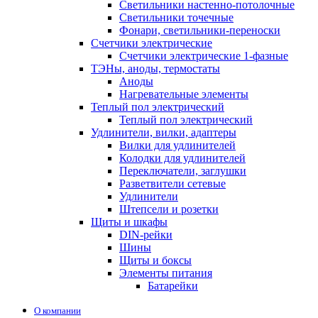
Светильники настенно-потолочные
Светильники точечные
Фонари, светильники-переноски
Счетчики электрические
Счетчики электрические 1-фазные
ТЭНы, аноды, термостаты
Аноды
Нагревательные элементы
Теплый пол электрический
Теплый пол электрический
Удлинители, вилки, адаптеры
Вилки для удлинителей
Колодки для удлинителей
Переключатели, заглушки
Разветвители сетевые
Удлинители
Штепсели и розетки
Щиты и шкафы
DIN-рейки
Шины
Щиты и боксы
Элементы питания
Батарейки
О компании