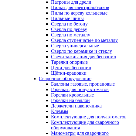
Патроны для дрели
Пилки для электролобзиков
Пилы по дереву кольцевые
Пильные шины
Сверла по бетону
Сверла по дереву
Сверла по металлу
Сверла ступенчатые по металлу
Сверла универсальные
Сверло по керамике и стеклу
Свечи зажигания для бензопил
Тарелки опорные
Цепи для бензопил
Щётки-крацовки
Сварочное оборудование
Баллоны газовые, пропановые
Горелки для полуавтоматов
Горелки кровельные
Горелки на баллон
Держатели наконечника
Клеммы
Комплектующие для полуавтоматов
Комплектующие для сварочного
оборудования
Манометры для сварочного