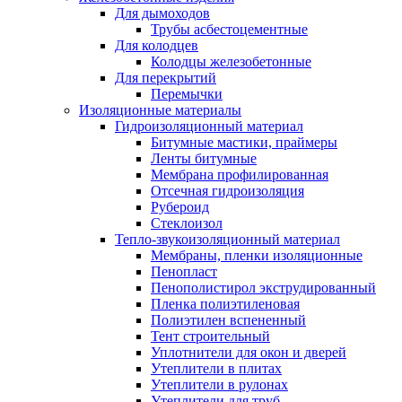
Для дымоходов
Трубы асбестоцементные
Для колодцев
Колодцы железобетонные
Для перекрытий
Перемычки
Изоляционные материалы
Гидроизоляционный материал
Битумные мастики, праймеры
Ленты битумные
Мембрана профилированная
Отсечная гидроизоляция
Рубероид
Стеклоизол
Тепло-звукоизоляционный материал
Мембраны, пленки изоляционные
Пенопласт
Пенополистирол экструдированный
Пленка полиэтиленовая
Полиэтилен вспененный
Тент строительный
Уплотнители для окон и дверей
Утеплители в плитах
Утеплители в рулонах
Утеплители для труб