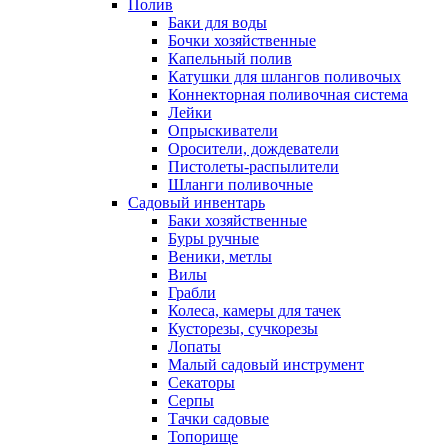
Полив
Баки для воды
Бочки хозяйственные
Капельный полив
Катушки для шлангов поливочых
Коннекторная поливочная система
Лейки
Опрыскиватели
Оросители, дождеватели
Пистолеты-распылители
Шланги поливочные
Садовый инвентарь
Баки хозяйственные
Буры ручные
Веники, метлы
Вилы
Грабли
Колеса, камеры для тачек
Кусторезы, сучкорезы
Лопаты
Малый садовый инструмент
Секаторы
Серпы
Тачки садовые
Топорище