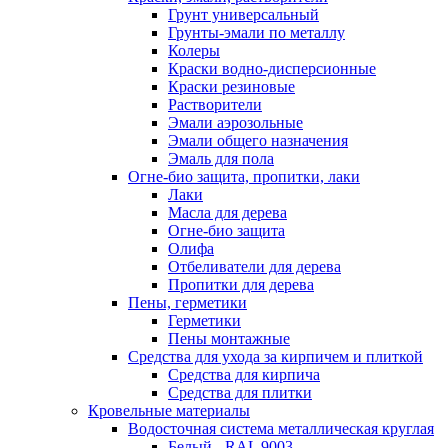
Грунт универсальный
Грунты-эмали по металлу
Колеры
Краски водно-дисперсионные
Краски резиновые
Растворители
Эмали аэрозольные
Эмали общего назначения
Эмаль для пола
Огне-био защита, пропитки, лаки
Лаки
Масла для дерева
Огне-био защита
Олифа
Отбеливатели для дерева
Пропитки для дерева
Пены, герметики
Герметики
Пены монтажные
Средства для ухода за кирпичем и плиткой
Средства для кирпича
Средства для плитки
Кровельные материалы
Водосточная система металлическая круглая
Белый - RAL 9003