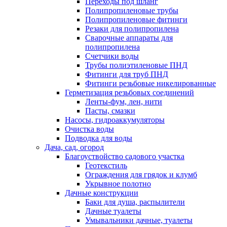
Переходы под шланг
Полипропиленовые трубы
Полипропиленовые фитинги
Резаки для полипропилена
Сварочные аппараты для
полипропилена
Счетчики воды
Трубы полиэтиленовые ПНД
Фитинги для труб ПНД
Фитинги резьбовые никелированные
Герметизация резьбовых соединений
Ленты-фум, лен, нити
Пасты, смазки
Насосы, гидроаккумуляторы
Очистка воды
Подводка для воды
Дача, сад, огород
Благоуствойство садового участка
Геотекстиль
Ограждения для грядок и клумб
Укрывное полотно
Дачные конструкции
Баки для душа, распылители
Дачные туалеты
Умывальники дачные, туалеты