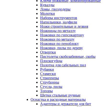
Ключи рожковые, комбинированные
Кувалды
Ломы, гвоздодеры
Молотки
Наборы инструментов
Напильники, надфили
Ножи строительные и лезвия
Ножницы по металлу
Ножовки по гипсокартону
Ножовки по металлу
Ножовки по пеноблоку
Ножовки, пилы по дереву
Отвертки
Пистолеты скобозабивные, скобы
Плоскогубцы
Полотна для сабельных пил
Рубанки
Стамески
Стрипперы
Струбцины
Стусла, пилы
Топоры
Щетки стальные ручные
Оснастка и расходные материалы
Адаптеры и держатели для бит