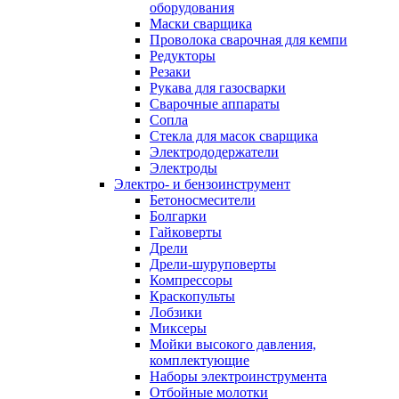
оборудования
Маски сварщика
Проволока сварочная для кемпи
Редукторы
Резаки
Рукава для газосварки
Сварочные аппараты
Сопла
Стекла для масок сварщика
Электрододержатели
Электроды
Электро- и бензоинструмент
Бетоносмесители
Болгарки
Гайковерты
Дрели
Дрели-шуруповерты
Компрессоры
Краскопульты
Лобзики
Миксеры
Мойки высокого давления,
комплектующие
Наборы электроинструмента
Отбойные молотки