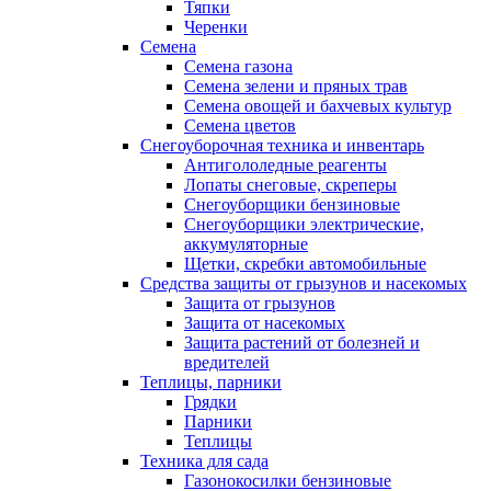
Тяпки
Черенки
Семена
Семена газона
Семена зелени и пряных трав
Семена овощей и бахчевых культур
Семена цветов
Снегоуборочная техника и инвентарь
Антигололедные реагенты
Лопаты снеговые, скреперы
Снегоуборщики бензиновые
Снегоуборщики электрические,
аккумуляторные
Щетки, скребки автомобильные
Средства защиты от грызунов и насекомых
Защита от грызунов
Защита от насекомых
Защита растений от болезней и
вредителей
Теплицы, парники
Грядки
Парники
Теплицы
Техника для сада
Газонокосилки бензиновые