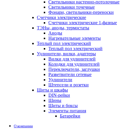
Светильники настенно-потолочные
Светильники точечные
Фонари, светильники-переноски
Счетчики электрические
Счетчики электрические 1-фазные
ТЭНы, аноды, термостаты
Аноды
Нагревательные элементы
Теплый пол электрический
Теплый пол электрический
Удлинители, вилки, адаптеры
Вилки для удлинителей
Колодки для удлинителей
Переключатели, заглушки
Разветвители сетевые
Удлинители
Штепсели и розетки
Щиты и шкафы
DIN-рейки
Шины
Щиты и боксы
Элементы питания
Батарейки
О компании