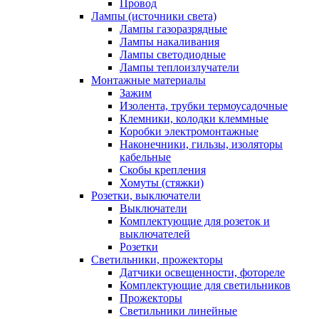
Провод
Лампы (источники света)
Лампы газоразрядные
Лампы накаливания
Лампы светодиодные
Лампы теплоизлучатели
Монтажные материалы
Зажим
Изолента, трубки термоусадочные
Клемники, колодки клеммные
Коробки электромонтажные
Наконечники, гильзы, изоляторы
кабельные
Скобы крепления
Хомуты (стяжки)
Розетки, выключатели
Выключатели
Комплектующие для розеток и
выключателей
Розетки
Светильники, прожекторы
Датчики освещенности, фотореле
Комплектующие для светильников
Прожекторы
Светильники линейные