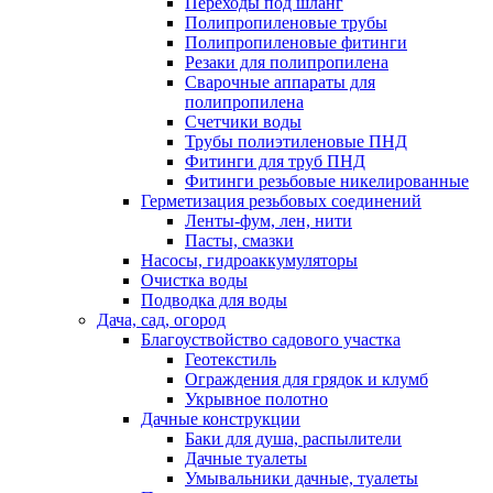
Переходы под шланг
Полипропиленовые трубы
Полипропиленовые фитинги
Резаки для полипропилена
Сварочные аппараты для
полипропилена
Счетчики воды
Трубы полиэтиленовые ПНД
Фитинги для труб ПНД
Фитинги резьбовые никелированные
Герметизация резьбовых соединений
Ленты-фум, лен, нити
Пасты, смазки
Насосы, гидроаккумуляторы
Очистка воды
Подводка для воды
Дача, сад, огород
Благоуствойство садового участка
Геотекстиль
Ограждения для грядок и клумб
Укрывное полотно
Дачные конструкции
Баки для душа, распылители
Дачные туалеты
Умывальники дачные, туалеты