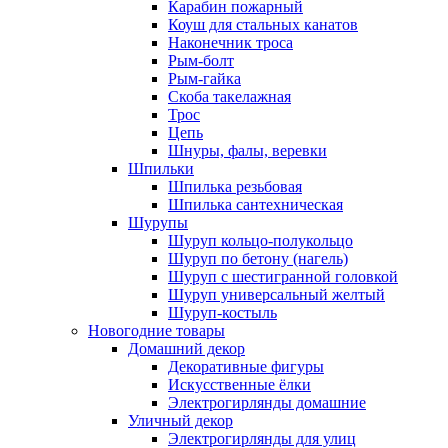
Карабин пожарный
Коуш для стальных канатов
Наконечник троса
Рым-болт
Рым-гайка
Скоба такелажная
Трос
Цепь
Шнуры, фалы, веревки
Шпильки
Шпилька резьбовая
Шпилька сантехническая
Шурупы
Шуруп кольцо-полукольцо
Шуруп по бетону (нагель)
Шуруп с шестигранной головкой
Шуруп универсальный желтый
Шуруп-костыль
Новогодние товары
Домашний декор
Декоративные фигуры
Искусственные ёлки
Электрогирлянды домашние
Уличный декор
Электрогирлянды для улиц