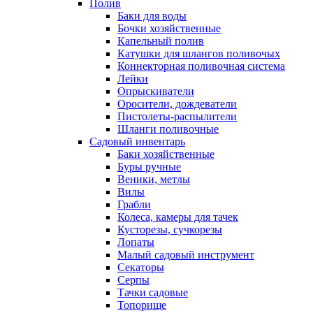
Полив
Баки для воды
Бочки хозяйственные
Капельный полив
Катушки для шлангов поливочых
Коннекторная поливочная система
Лейки
Опрыскиватели
Оросители, дождеватели
Пистолеты-распылители
Шланги поливочные
Садовый инвентарь
Баки хозяйственные
Буры ручные
Веники, метлы
Вилы
Грабли
Колеса, камеры для тачек
Кусторезы, сучкорезы
Лопаты
Малый садовый инструмент
Секаторы
Серпы
Тачки садовые
Топорище