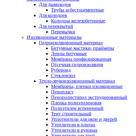
Для дымоходов
Трубы асбестоцементные
Для колодцев
Колодцы железобетонные
Для перекрытий
Перемычки
Изоляционные материалы
Гидроизоляционный материал
Битумные мастики, праймеры
Ленты битумные
Мембрана профилированная
Отсечная гидроизоляция
Рубероид
Стеклоизол
Тепло-звукоизоляционный материал
Мембраны, пленки изоляционные
Пенопласт
Пенополистирол экструдированный
Пленка полиэтиленовая
Полиэтилен вспененный
Тент строительный
Уплотнители для окон и дверей
Утеплители в плитах
Утеплители в рулонах
Утеплители для труб