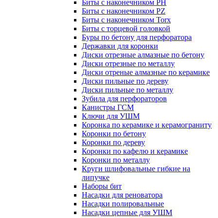
Биты с наконечником PH
Биты с наконечником PZ
Биты с наконечником Torx
Биты с торцевой головкой
Буры по бетону для перфоратора
Державки для коронки
Диски отрезные алмазные по бетону
Диски отрезные по металлу
Диски отреные алмазные по керамике
Диски пильные по дереву
Диски пильные по металлу
Зубила для перфораторов
Канистры ГСМ
Ключи для УШМ
Коронка по керамике и керамограниту
Коронки по бетону
Коронки по дереву
Коронки по кафелю и керамике
Коронки по металлу
Круги шлифовальные гибкие на
липучке
Наборы бит
Насадки для реноватора
Насадки полировальные
Насадки цепные для УШМ