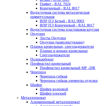
Графит - RAL 7024
Коричневый - RAL 8017
Водосточная система металлическая
прямоугольная
ВПР ПЭ Белый - RAL 9003
ВПР ПЭ Коричневый - RAL 8017
Водосточная система пластиковая круглая
Ондулин
Листы Ондулин
Ондулин (комплектующие)
Планки кровельные, снегозадержатели
Планки и коньки кровельные
Снегозадержатели
Поликарбонат
Профнастил кровельный
Профнастил кровельный МР -20R
Черепица
Черепица гибкая
Черепица гибкая элементы отделки
Шифер
Шифер волновой
Шифер плоский
Металлопрокат
Алюминиевый металлопрокат