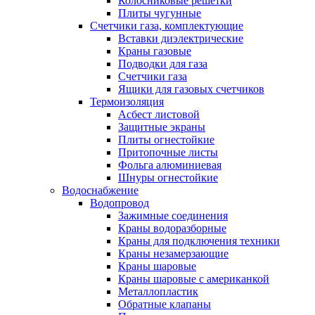
Колосниковые решетки
Плиты чугунные
Счетчики газа, комплектующие
Вставки диэлектрические
Краны газовые
Подводки для газа
Счетчики газа
Ящики для газовых счетчиков
Термоизоляция
Асбест листовой
Защитные экраны
Плиты огнестойкие
Притопочные листы
Фольга алюминиевая
Шнуры огнестойкие
Водоснабжение
Водопровод
Зажимные соединения
Краны водоразборные
Краны для подключения техники
Краны незамерзающие
Краны шаровые
Краны шаровые с американкой
Металлопластик
Обратные клапаны