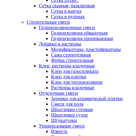
Сетка ЦПВС
Сетка сварная, базальтовая
Сетка в картах
Сетка в рулонах
Строительные смеси
Гидроизоляционные смеси
Гидроизоляция обмазочная
Гидроизоляция проникающая
Добавки в растворы
Модификаторы, пластификаторы
Сажа строительная
Фибра строительная
Клеи, растворы кладочные
Клеи для газосиликата
Клеи для плитки
Клеи для теплоизоляции
Растворы кладочные
Отделочные смеси
Затирки для керамической плитки
Смеси для пола
Шпатлевки готовые
Шпатлевки сухие
Штукатурки
Универсальные смеси
Известь