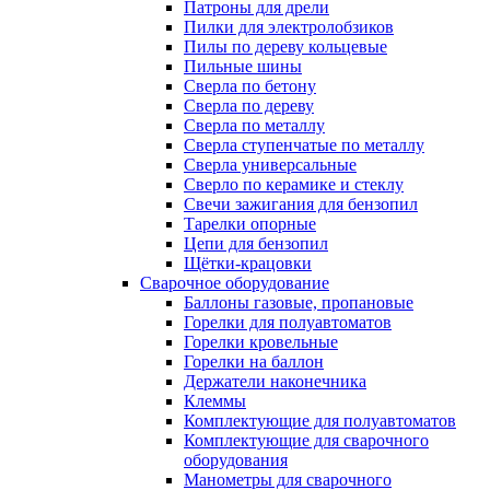
Патроны для дрели
Пилки для электролобзиков
Пилы по дереву кольцевые
Пильные шины
Сверла по бетону
Сверла по дереву
Сверла по металлу
Сверла ступенчатые по металлу
Сверла универсальные
Сверло по керамике и стеклу
Свечи зажигания для бензопил
Тарелки опорные
Цепи для бензопил
Щётки-крацовки
Сварочное оборудование
Баллоны газовые, пропановые
Горелки для полуавтоматов
Горелки кровельные
Горелки на баллон
Держатели наконечника
Клеммы
Комплектующие для полуавтоматов
Комплектующие для сварочного
оборудования
Манометры для сварочного