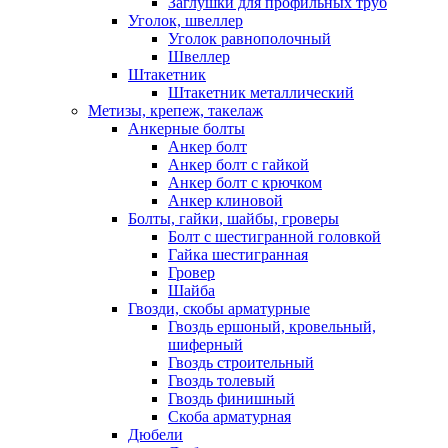
Заглушки для профильных труб
Уголок, швеллер
Уголок равнополочный
Швеллер
Штакетник
Штакетник металлический
Метизы, крепеж, такелаж
Анкерные болты
Анкер болт
Анкер болт с гайкой
Анкер болт с крючком
Анкер клиновой
Болты, гайки, шайбы, гроверы
Болт c шестигранной головкой
Гайка шестигранная
Гровер
Шайба
Гвозди, скобы арматурные
Гвоздь ершоный, кровельный,
шиферный
Гвоздь строительный
Гвоздь толевый
Гвоздь финишный
Скоба арматурная
Дюбели