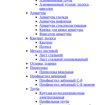
Алюминиевая труба
Алюминиевый уголок, полоса,
швеллер
Арматура
Арматура гладкая
Арматура рифленая
Арматура стеклопластиковая
Крюки для вязки арматуры
Фиксатор арматуры
Квадрат, полоса
Квадрат
Полоса
Металл листовой
Лист стальной
Лист стальной оцинкованный
Отливы, планки
Проволока
Проволока вязальная
Профнастил заборный
Профнастил заборный С-8
Профнастил заборный С-8 эконом
Труба
Круглая водогазопроводная,
электросварная
Профильная труба