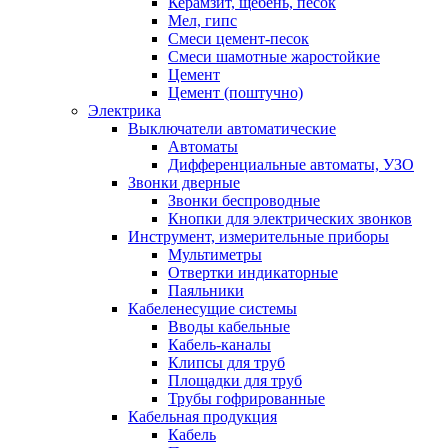
Керамзит, щебень, песок
Мел, гипс
Смеси цемент-песок
Смеси шамотные жаростойкие
Цемент
Цемент (поштучно)
Электрика
Выключатели автоматические
Автоматы
Дифференциальные автоматы, УЗО
Звонки дверные
Звонки беспроводные
Кнопки для электрических звонков
Инструмент, измерительные приборы
Мультиметры
Отвертки индикаторные
Паяльники
Кабеленесущие системы
Вводы кабельные
Кабель-каналы
Клипсы для труб
Площадки для труб
Трубы гофрированные
Кабельная продукция
Кабель