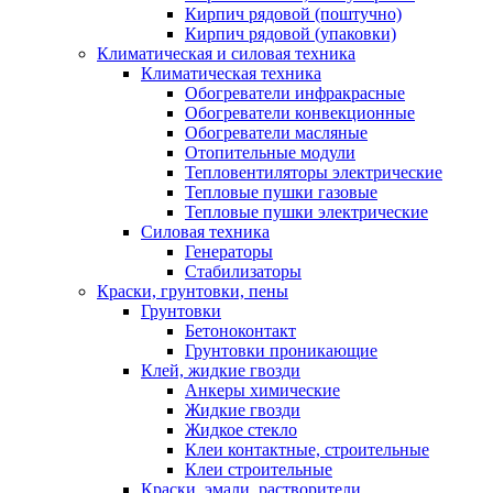
Кирпич рядовой (поштучно)
Кирпич рядовой (упаковки)
Климатическая и силовая техника
Климатическая техника
Обогреватели инфракрасные
Обогреватели конвекционные
Обогреватели масляные
Отопительные модули
Тепловентиляторы электрические
Тепловые пушки газовые
Тепловые пушки электрические
Силовая техника
Генераторы
Стабилизаторы
Краски, грунтовки, пены
Грунтовки
Бетоноконтакт
Грунтовки проникающие
Клей, жидкие гвозди
Анкеры химические
Жидкие гвозди
Жидкое стекло
Клеи контактные, строительные
Клеи строительные
Краски, эмали, растворители