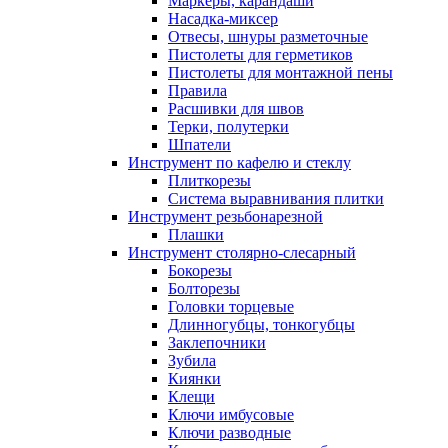
Маркеры, карандаши
Насадка-миксер
Отвесы, шнуры разметочные
Пистолеты для герметиков
Пистолеты для монтажной пены
Правила
Расшивки для швов
Терки, полутерки
Шпатели
Инструмент по кафелю и стеклу
Плиткорезы
Система выравнивания плитки
Инструмент резьбонарезной
Плашки
Инструмент столярно-слесарный
Бокорезы
Болторезы
Головки торцевые
Длинногубцы, тонкогубцы
Заклепочники
Зубила
Киянки
Клещи
Ключи имбусовые
Ключи разводные