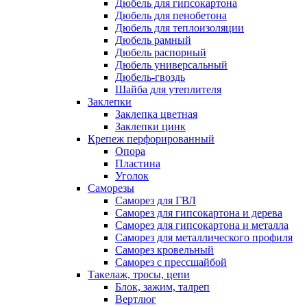
Дюбель для гипсокартона
Дюбель для пенобетона
Дюбель для теплоизоляции
Дюбель рамный
Дюбель распорный
Дюбель универсальный
Дюбель-гвоздь
Шайба для утеплителя
Заклепки
Заклепка цветная
Заклепки цинк
Крепеж перфорированный
Опора
Пластина
Уголок
Саморезы
Саморез для ГВЛ
Саморез для гипсокартона и дерева
Саморез для гипсокартона и металла
Саморез для металлического профиля
Саморез кровельный
Саморез с прессшайбой
Такелаж, тросы, цепи
Блок, зажим, талреп
Вертлюг