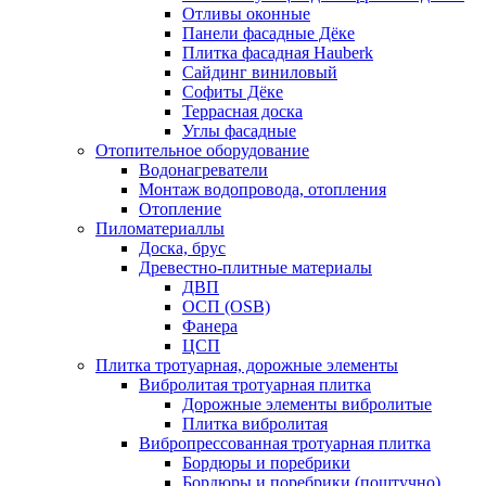
Отливы оконные
Панели фасадные Дёке
Плитка фасадная Hauberk
Сайдинг виниловый
Софиты Дёке
Террасная доска
Углы фасадные
Отопительное оборудование
Водонагреватели
Монтаж водопровода, отопления
Отопление
Пиломатериаллы
Доска, брус
Древестно-плитные материалы
ДВП
ОСП (OSB)
Фанера
ЦСП
Плитка тротуарная, дорожные элементы
Вибролитая тротуарная плитка
Дорожные элементы вибролитые
Плитка вибролитая
Вибропрессованная тротуарная плитка
Бордюры и поребрики
Бордюры и поребрики (поштучно)