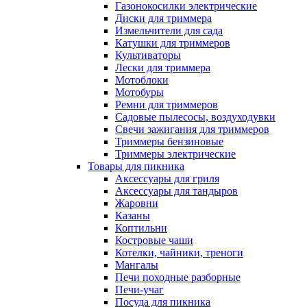
Газонокосилки электрические
Диски для триммера
Измельчители для сада
Катушки для триммеров
Культиваторы
Лески для триммера
Мотоблоки
Мотобуры
Ремни для триммеров
Садовые пылесосы, воздуходувки
Свечи зажигания для триммеров
Триммеры бензиновые
Триммеры электрические
Товары для пикника
Аксессуары для гриля
Аксессуары для тандыров
Жаровни
Казаны
Коптильни
Костровые чаши
Котелки, чайники, треноги
Мангалы
Печи походные разборные
Печи-учаг
Посуда для пикника