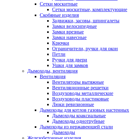
Сетки москитные
Сетки москитные, комплектующие
Скобяные изделия
Задвижки, засовы, шпингалеты
Замки велосипедные
Замки врезные
Замки навесные
Крючки
Ограничители, ручки для окон
Петли
Ручки для двери
Ушки для замков
Дымоходы, вентиляция
Вентиляция
Вентиляторы вытяжные
Вентиляционные решетки
Воздуховоды металлические
Воздуховоды пластиковые
Люки ревизионные
Дымоходы для котлов газовых настенных
Дымоходы коаксиальные
Дымоходы однотрубные
Дымоходы из нержавеющей стали
Дымоходы
Железобетонные изделия