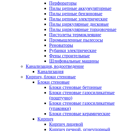
Перфораторы
Пилы цепные аккумуляторные
Пилы цепные бензиновые
Пилы цепные электрические
Пилы циркулярные дисковые
Пилы циркулярные торцовочные
Пистолеты термоклеящие
Промышленные пылесосы
Реноваторы
Рубанки электрические
Фены строительные
Шлифовальные машины
Канализация, водоотведение
Канализация
Кирпич, блоки стеновые
Блоки стеновые
Блоки стеновые бетонные
Блоки стеновые газосиликатные
(поштучно)
Блоки стеновые газосиликатные
(упаковки)
Блоки стеновые керамические
Кирпич
Кирпич лицевой
Кирпич печной, огнеупорный