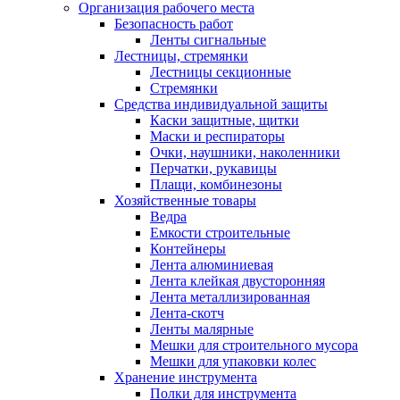
Организация рабочего места
Безопасность работ
Ленты сигнальные
Лестницы, стремянки
Лестницы секционные
Стремянки
Средства индивидуальной защиты
Каски защитные, щитки
Маски и респираторы
Очки, наушники, наколенники
Перчатки, рукавицы
Плащи, комбинезоны
Хозяйственные товары
Ведра
Емкости строительные
Контейнеры
Лента алюминиевая
Лента клейкая двусторонняя
Лента металлизированная
Лента-скотч
Ленты малярные
Мешки для строительного мусора
Мешки для упаковки колес
Хранение инструмента
Полки для инструмента