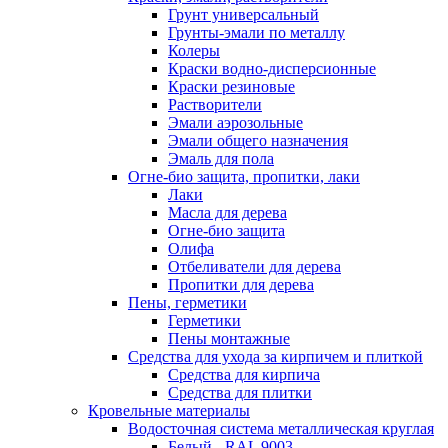
Грунт универсальный
Грунты-эмали по металлу
Колеры
Краски водно-дисперсионные
Краски резиновые
Растворители
Эмали аэрозольные
Эмали общего назначения
Эмаль для пола
Огне-био защита, пропитки, лаки
Лаки
Масла для дерева
Огне-био защита
Олифа
Отбеливатели для дерева
Пропитки для дерева
Пены, герметики
Герметики
Пены монтажные
Средства для ухода за кирпичем и плиткой
Средства для кирпича
Средства для плитки
Кровельные материалы
Водосточная система металлическая круглая
Белый - RAL 9003