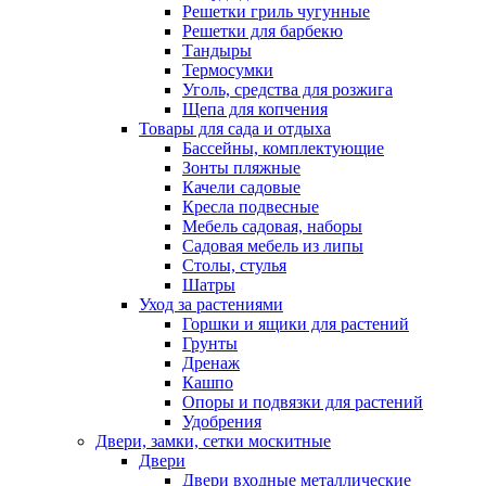
Решетки гриль чугунные
Решетки для барбекю
Тандыры
Термосумки
Уголь, средства для розжига
Щепа для копчения
Товары для сада и отдыха
Бассейны, комплектующие
Зонты пляжные
Качели садовые
Кресла подвесные
Мебель садовая, наборы
Садовая мебель из липы
Столы, стулья
Шатры
Уход за растениями
Горшки и ящики для растений
Грунты
Дренаж
Кашпо
Опоры и подвязки для растений
Удобрения
Двери, замки, сетки москитные
Двери
Двери входные металлические