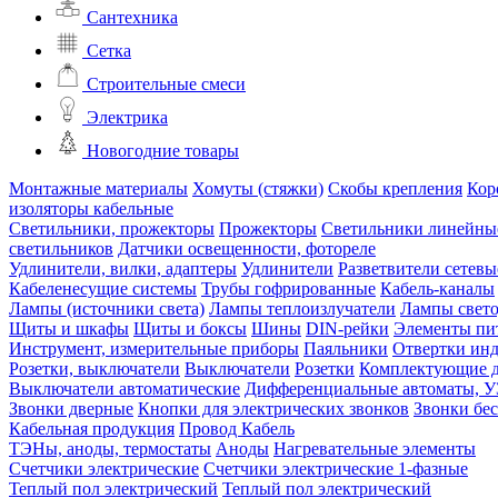
Сантехника
Сетка
Строительные смеси
Электрика
Новогодние товары
Монтажные материалы
Хомуты (стяжки)
Скобы крепления
Кор
изоляторы кабельные
Светильники, прожекторы
Прожекторы
Светильники линейны
светильников
Датчики освещенности, фотореле
Удлинители, вилки, адаптеры
Удлинители
Разветвители сетевы
Кабеленесущие системы
Трубы гофрированные
Кабель-каналы
Лампы (источники света)
Лампы теплоизлучатели
Лампы свет
Щиты и шкафы
Щиты и боксы
Шины
DIN-рейки
Элементы пи
Инструмент, измерительные приборы
Паяльники
Отвертки ин
Розетки, выключатели
Выключатели
Розетки
Комплектующие д
Выключатели автоматические
Дифференциальные автоматы, 
Звонки дверные
Кнопки для электрических звонков
Звонки бе
Кабельная продукция
Провод
Кабель
ТЭНы, аноды, термостаты
Аноды
Нагревательные элементы
Счетчики электрические
Счетчики электрические 1-фазные
Теплый пол электрический
Теплый пол электрический