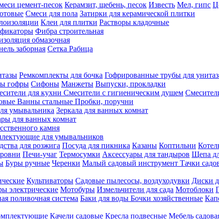
меси цемент-песок
Керамзит, щебень, песок
Известь
Мел, гипс
Ц
отовые
Смеси для пола
Затирки для керамической плитки
плоизоляции
Клеи для плитки
Растворы кладочные
ификаторы
Фибра строительная
изоляция обмазочная
нель заборная
Сетка Рабица
итазы
Ремкомплекты для бочка
Гофрированные трубы для унитаз
бы гофры
Сифоны
Манжеты
Выпуски, прокладки
есители для кухни
Смесители с гигиеническим душем
Смесител
ловые
Ванны стальные
Пробки, поручни
ля умывальника
Зеркала для ванных комнат
ары для ванных комнат
сственного камня
лектующие для умывальников
едства для розжига
Посуда для пикника
Казаны
Коптильни
Котел
ровни
Печи-учаг
Термосумки
Аксессуары для тандыров
Щепа дл
ы
Буры ручные
Черенки
Малый садовый инструмент
Тачки садо
ические
Культиваторы
Садовые пылесосы, воздуходувки
Диски д
ы электрические
Мотобуры
Измельчители для сада
Мотоблоки
ая поливочная система
Баки для воды
Бочки хозяйственные
Кап
комплектующие
Качели садовые
Кресла подвесные
Мебель садова