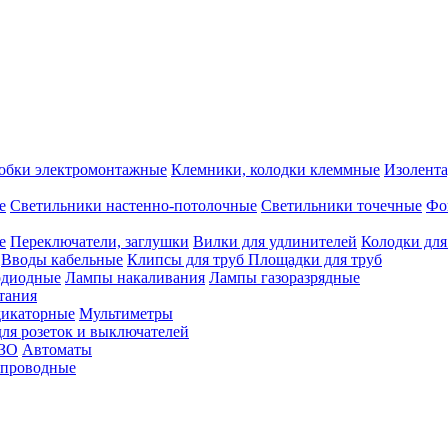
обки электромонтажные
Клемники, колодки клеммные
Изолента
е
Светильники настенно-потолочные
Светильники точечные
Фо
е
Переключатели, заглушки
Вилки для удлинителей
Колодки для
Вводы кабельные
Клипсы для труб
Площадки для труб
одиодные
Лампы накаливания
Лампы газоразрядные
тания
дикаторные
Мультиметры
ля розеток и выключателей
УЗО
Автоматы
спроводные