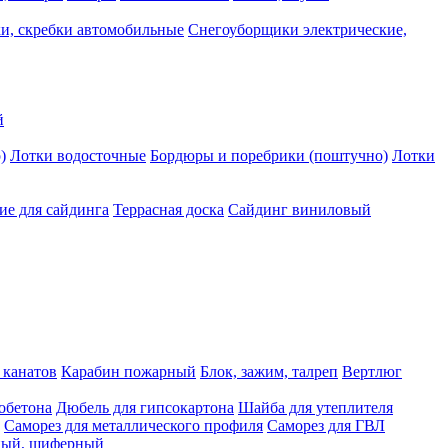
и, скребки автомобильные
Снегоуборщики электрические,
й
)
Лотки водосточные
Бордюры и поребрики (поштучно)
Лотки
е для сайдинга
Террасная доска
Сайдинг виниловый
 канатов
Карабин пожарный
Блок, зажим, талреп
Вертлюг
обетона
Дюбель для гипсокартона
Шайба для утеплителя
Саморез для металлического профиля
Саморез для ГВЛ
ьный, шиферный