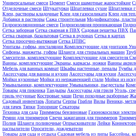
Универсальные смеси
Цемент
Смеси шамотные жаростойкие
С
Отделочные смеси
Штукатурки
Шпатлевки сухие
Шпатлевки г
Клеи, растворы кладочные
Клеи для газосиликата
Клеи для те
Добавки в растворы
Сажа строительная
Модификаторы, пласт
Гидроизоляционные смеси
Гидроизоляция проникающая
Гидро
Сетка заборная
Сетка сварная в ПВХ
Садовая решетка ПВХ
Па
Сетка сварная, базальтовая
Сетка в рулонах
Сетка в картах
Сетка просечно-вытяжная
Сетка ЦПВС
Унитазы, гофры, инсталяции
Комплектующие для унитазов
Ун
Сифоны, манжеты, гофры
Шланги для стиральных машин
Тру
Смесители, комплектующие
Комплектующие для смесителя
См
Ванны, комплектующие
Экраны, каркасы, ножки
Ванны акри
Мебель для ванных комнат
Шкафы настенные, пеналы
Тумбы д
Аксессуары для ванны и кухни
Аксессуары для кухни
Аксессу
Мойки кухонные
Мойки из нержавеющей стали
Мойки из иску
Умывальники, комплектующие
Умывальники, пьедесталы
Комп
Товары для пикника
Тандыры
Аксессуары для гриля
Уголь, ср
гриль чугунные
Костровые чаши
Печи походные разборные
Жа
Садовый инвентарь
Лопаты
Серпы
Грабли
Вилы
Веники, метл
для тачек
Тяпки
Топорище
Секаторы
Техника для сада
Триммеры бензиновые
Газонокосилки электр
Ремни для триммеров
Свечи зажигания для триммеров
Триммер
Полив
Шланги поливочные
Опрыскиватели
Лейки
Коннекторн
распылители
Оросители, дождеватели
Товары для сада и отдыха
Садовая мебель из липы
Бассейны, 