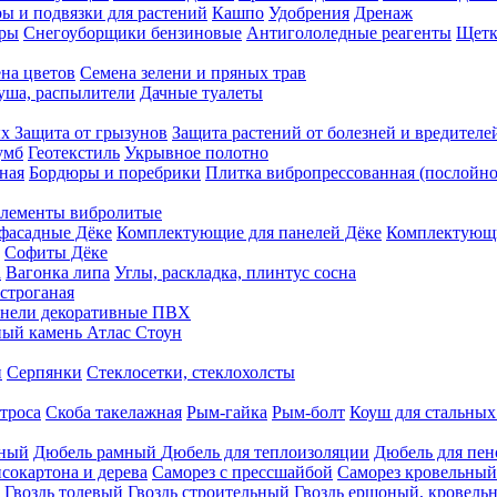
ы и подвязки для растений
Кашпо
Удобрения
Дренаж
еры
Снегоуборщики бензиновые
Антигололедные реагенты
Щетк
на цветов
Семена зелени и пряных трав
душа, распылители
Дачные туалеты
ых
Защита от грызунов
Защита растений от болезней и вредителе
умб
Геотекстиль
Укрывное полотно
ная
Бордюры и поребрики
Плитка вибропрессованная (послойно
лементы вибролитые
фасадные Дёке
Комплектующие для панелей Дёке
Комплектующи
Софиты Дёке
а
Вагонка липа
Углы, раскладка, плинтус сосна
строганая
нели декоративные ПВХ
ый камень Атлас Стоун
н
Серпянки
Стеклосетки, стеклохолсты
троса
Скоба такелажная
Рым-гайка
Рым-болт
Коуш для стальных
рный
Дюбель рамный
Дюбель для теплоизоляции
Дюбель для пен
сокартона и дерева
Саморез с прессшайбой
Саморез кровельный
Гвоздь толевый
Гвоздь строительный
Гвоздь ершоный, кровел