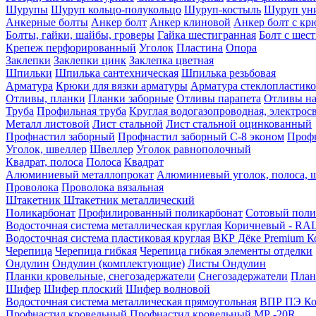
Шурупы
Шуруп кольцо-полукольцо
Шуруп-костыль
Шуруп ун
Анкерные болты
Анкер болт
Анкер клиновой
Анкер болт с кр
Болты, гайки, шайбы, гроверы
Гайка шестигранная
Болт c шес
Крепеж перфорированный
Уголок
Пластина
Опора
Заклепки
Заклепки цинк
Заклепка цветная
Шпильки
Шпилька сантехническая
Шпилька резьбовая
Арматура
Крюки для вязки арматуры
Арматура стеклопластико
Отливы, планки
Планки заборные
Отливы парапета
Отливы на
Труба
Профильная труба
Круглая водогазопроводная, электрос
Металл листовой
Лист стальной
Лист стальной оцинкованный
Профнастил заборный
Профнастил заборный С-8 эконом
Профн
Уголок, швеллер
Швеллер
Уголок равнополочный
Квадрат, полоса
Полоса
Квадрат
Алюминиевый металлопрокат
Алюминиевый уголок, полоса, 
Проволока
Проволока вязальная
Штакетник
Штакетник металлический
Поликарбонат
Профилированный поликарбонат
Сотовый поли
Водосточная система металлическая круглая
Коричневый - RAL
Водосточная система пластиковая круглая
ВКР Дёке Premium К
Черепица
Черепица гибкая
Черепица гибкая элементы отделки
Ондулин
Ондулин (комплектующие)
Листы Ондулин
Планки кровельные, снегозадержатели
Снегозадержатели
План
Шифер
Шифер плоский
Шифер волновой
Водосточная система металлическая прямоугольная
ВПР ПЭ Ко
Профнастил кровельный
Профнастил кровельный МР -20R