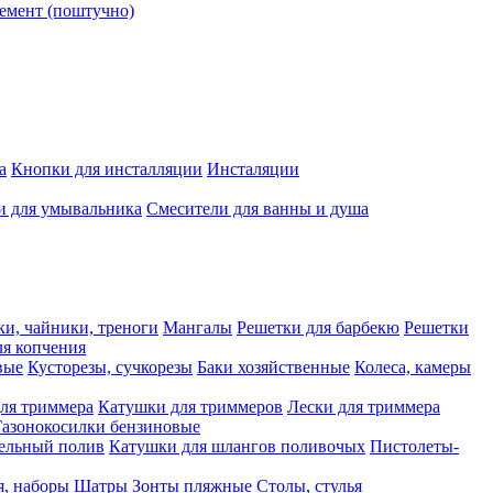
емент (поштучно)
а
Кнопки для инсталляции
Инсталяции
и для умывальника
Смесители для ванны и душа
ки, чайники, треноги
Мангалы
Решетки для барбекю
Решетки
я копчения
вые
Кусторезы, сучкорезы
Баки хозяйственные
Колеса, камеры
ля триммера
Катушки для триммеров
Лески для триммера
Газонокосилки бензиновые
ельный полив
Катушки для шлангов поливочых
Пистолеты-
я, наборы
Шатры
Зонты пляжные
Столы, стулья