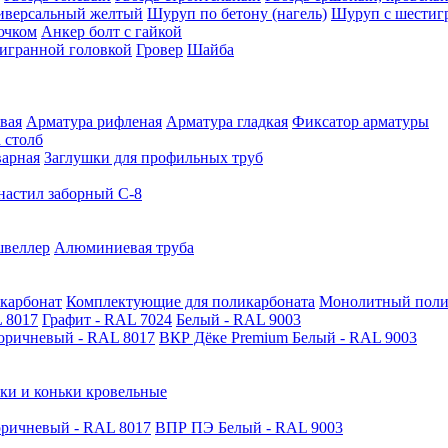
иверсальный желтый
Шуруп по бетону (нагель)
Шуруп с шестиг
ючком
Анкер болт с гайкой
тигранной головкой
Гровер
Шайба
вая
Арматура рифленая
Арматура гладкая
Фиксатор арматуры
 столб
варная
Заглушки для профильных труб
астил заборный С-8
швеллер
Алюминиевая труба
карбонат
Комплектующие для поликарбоната
Монолитный поли
 8017
Графит - RAL 7024
Белый - RAL 9003
оричневый - RAL 8017
ВКР Дёке Premium Белый - RAL 9003
ки и коньки кровельные
ричневый - RAL 8017
ВПР ПЭ Белый - RAL 9003