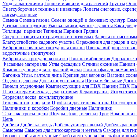
Уход за растениями
Горшки и ящики для растений
Грунты
Опор
Снегоуборочная техника и инвентарь
Лопаты снеговые, скреп
аккумуляторные
Семена
Семена газона
Семена овощей и бахчевых культур
Семе
Дачные конструкции
Умывальники дачные, туалеты
Баки для 
Теплицы, парники
Теплицы
Парники
Грядки
Средства защиты от грызунов и насекомых
Защита от насеком
Благоуствойство садового участка
Ограждения для грядок и кл
Вибропрессованная тротуарная плитка
Плитка вибропрессован
водосточные (поштучно)
Вибролитая тротуарная плитка
Плитка вибролитая
Дорожные э
Фасадные материалы
Углы фасадные
Отливы оконные
Панели 
Комплектующие для террасной доски
Плитка фасадная Hauberk
Вагонка
Углы, галтели липа
Крепеж для вагонки
Вагонка сосн
Отделка деревом
Доска шпунтованная
Щиты мебельные
Доска 
Панели отделочные
Комплектующие для ПВХ
Панели ПВХ
Па
Плитка керамическая, декоративная
Керамогранит
Искусственн
Террасная доска, комплектующие
Гипсокартон, профили
Профили для гипсокартона
Гипсокарто
Наличники и коробки
Коробки дверные
Наличники
Такелаж, тросы, цепи
Шнуры, фалы, веревки
Трос
Наконечник 
Цепь
Дюбели
Дюбель-гвоздь
Дюбель универсальный
Дюбель распо
Саморезы
Саморез для гипсокартона и металла
Саморез для гип
Гвозди, скобы арматурные
Скоба арматурная
Гвоздь финишный