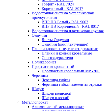
Графит - RAL 7024
Коричневый - RAL 8017
Водосточная система металлическая
прямоугольная
ВПР ПЭ Белый - RAL 9003
ВПР ПЭ Коричневый - RAL 8017
Водосточная система пластиковая круглая
Ондулин
Листы Ондулин
Ондулин (комплектующие)
Планки кровельные, снегозадержатели
Планки и коньки кровельные
Снегозадержатели
Поликарбонат
Профнастил кровельный
Профнастил кровельный МР -20R
Черепица
Черепица гибкая
Черепица гибкая элементы отделки
Шифер
Шифер волновой
Шифер плоский
Металлопрокат
Алюминиевый металлопрокат