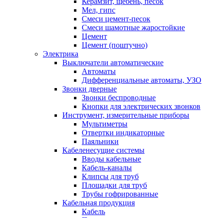
Керамзит, щебень, песок
Мел, гипс
Смеси цемент-песок
Смеси шамотные жаростойкие
Цемент
Цемент (поштучно)
Электрика
Выключатели автоматические
Автоматы
Дифференциальные автоматы, УЗО
Звонки дверные
Звонки беспроводные
Кнопки для электрических звонков
Инструмент, измерительные приборы
Мультиметры
Отвертки индикаторные
Паяльники
Кабеленесущие системы
Вводы кабельные
Кабель-каналы
Клипсы для труб
Площадки для труб
Трубы гофрированные
Кабельная продукция
Кабель