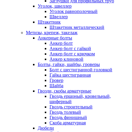
Заглушки для профильных труб
Уголок, швеллер
Уголок равнополочный
Швеллер
Штакетник
Штакетник металлический
Метизы, крепеж, такелаж
Анкерные болты
Анкер болт
Анкер болт с гайкой
Анкер болт с крючком
Анкер клиновой
Болты, гайки, шайбы, гроверы
Болт c шестигранной головкой
Гайка шестигранная
Гровер
Шайба
Гвозди, скобы арматурные
Гвоздь ершоный, кровельный,
шиферный
Гвоздь строительный
Гвоздь толевый
Гвоздь финишный
Скоба арматурная
Дюбели