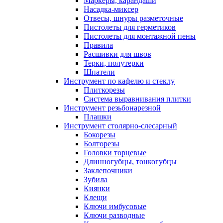
Маркеры, карандаши
Насадка-миксер
Отвесы, шнуры разметочные
Пистолеты для герметиков
Пистолеты для монтажной пены
Правила
Расшивки для швов
Терки, полутерки
Шпатели
Инструмент по кафелю и стеклу
Плиткорезы
Система выравнивания плитки
Инструмент резьбонарезной
Плашки
Инструмент столярно-слесарный
Бокорезы
Болторезы
Головки торцевые
Длинногубцы, тонкогубцы
Заклепочники
Зубила
Киянки
Клещи
Ключи имбусовые
Ключи разводные