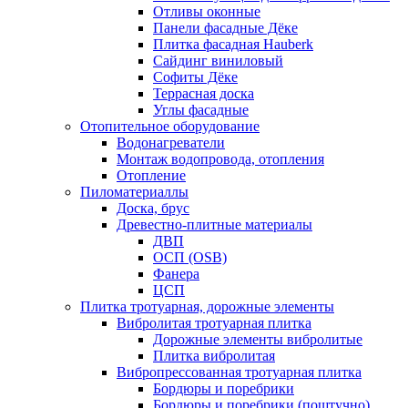
Отливы оконные
Панели фасадные Дёке
Плитка фасадная Hauberk
Сайдинг виниловый
Софиты Дёке
Террасная доска
Углы фасадные
Отопительное оборудование
Водонагреватели
Монтаж водопровода, отопления
Отопление
Пиломатериаллы
Доска, брус
Древестно-плитные материалы
ДВП
ОСП (OSB)
Фанера
ЦСП
Плитка тротуарная, дорожные элементы
Вибролитая тротуарная плитка
Дорожные элементы вибролитые
Плитка вибролитая
Вибропрессованная тротуарная плитка
Бордюры и поребрики
Бордюры и поребрики (поштучно)