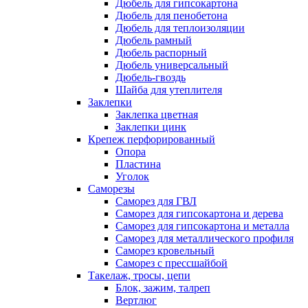
Дюбель для гипсокартона
Дюбель для пенобетона
Дюбель для теплоизоляции
Дюбель рамный
Дюбель распорный
Дюбель универсальный
Дюбель-гвоздь
Шайба для утеплителя
Заклепки
Заклепка цветная
Заклепки цинк
Крепеж перфорированный
Опора
Пластина
Уголок
Саморезы
Саморез для ГВЛ
Саморез для гипсокартона и дерева
Саморез для гипсокартона и металла
Саморез для металлического профиля
Саморез кровельный
Саморез с прессшайбой
Такелаж, тросы, цепи
Блок, зажим, талреп
Вертлюг