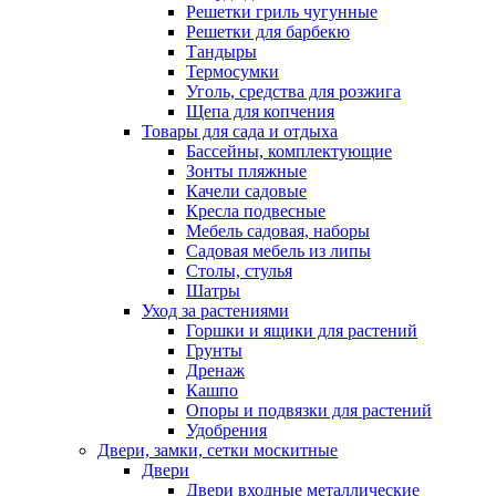
Решетки гриль чугунные
Решетки для барбекю
Тандыры
Термосумки
Уголь, средства для розжига
Щепа для копчения
Товары для сада и отдыха
Бассейны, комплектующие
Зонты пляжные
Качели садовые
Кресла подвесные
Мебель садовая, наборы
Садовая мебель из липы
Столы, стулья
Шатры
Уход за растениями
Горшки и ящики для растений
Грунты
Дренаж
Кашпо
Опоры и подвязки для растений
Удобрения
Двери, замки, сетки москитные
Двери
Двери входные металлические