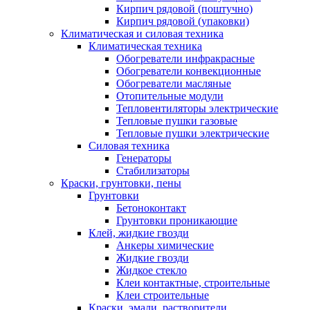
Кирпич рядовой (поштучно)
Кирпич рядовой (упаковки)
Климатическая и силовая техника
Климатическая техника
Обогреватели инфракрасные
Обогреватели конвекционные
Обогреватели масляные
Отопительные модули
Тепловентиляторы электрические
Тепловые пушки газовые
Тепловые пушки электрические
Силовая техника
Генераторы
Стабилизаторы
Краски, грунтовки, пены
Грунтовки
Бетоноконтакт
Грунтовки проникающие
Клей, жидкие гвозди
Анкеры химические
Жидкие гвозди
Жидкое стекло
Клеи контактные, строительные
Клеи строительные
Краски, эмали, растворители