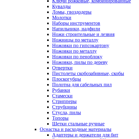
Ключи рожковые, комбинированные
Кувалды
Ломы, гвоздодеры
Молотки
Наборы инструментов
Напильники, надфили
Ножи строительные и лезвия
Ножницы по металлу
Ножовки по гипсокартону
Ножовки по металлу
Ножовки по пеноблоку
Ножовки, пилы по дереву
Отвертки
Пистолеты скобозабивные, скобы
Плоскогубцы
Полотна для сабельных пил
Рубанки
Стамески
Стрипперы
Струбцины
Стусла, пилы
Топоры
Щетки стальные ручные
Оснастка и расходные материалы
Адаптеры и держатели для бит