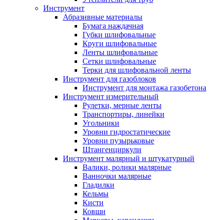
Инструмент
Абразивные материалы
Бумага наждачная
Губки шлифовальные
Круги шлифовальные
Ленты шлифовальные
Сетки шлифовальные
Терки для шлифовальной ленты
Инструмент для газоблоков
Инструмент для монтажа газобетона
Инструмент измерительный
Рулетки, мерные ленты
Транспортиры, линейки
Угольники
Уровни гидростатические
Уровни пузырьковые
Штангенциркули
Инструмент малярный и штукатурный
Валики, ролики малярные
Ванночки малярные
Гладилки
Кельмы
Кисти
Ковши