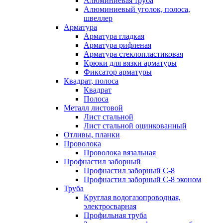
Алюминиевая труба
Алюминиевый уголок, полоса,
швеллер
Арматура
Арматура гладкая
Арматура рифленая
Арматура стеклопластиковая
Крюки для вязки арматуры
Фиксатор арматуры
Квадрат, полоса
Квадрат
Полоса
Металл листовой
Лист стальной
Лист стальной оцинкованный
Отливы, планки
Проволока
Проволока вязальная
Профнастил заборный
Профнастил заборный С-8
Профнастил заборный С-8 эконом
Труба
Круглая водогазопроводная,
электросварная
Профильная труба