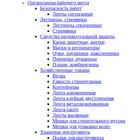
Организация рабочего места
Безопасность работ
Ленты сигнальные
Лестницы, стремянки
Лестницы секционные
Стремянки
Средства индивидуальной защиты
Каски защитные, щитки
Маски и респираторы
Очки, наушники, наколенники
Перчатки, рукавицы
Плащи, комбинезоны
Хозяйственные товары
Ведра
Емкости строительные
Контейнеры
Лента алюминиевая
Лента клейкая двусторонняя
Лента металлизированная
Лента-скотч
Ленты малярные
Мешки для строительного мусора
Мешки для упаковки колес
Хранение инструмента
Полки для инструмента