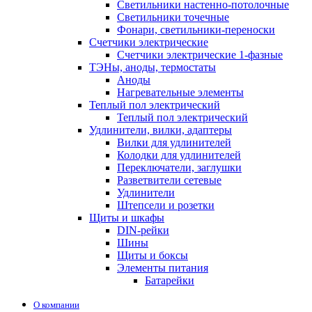
Светильники настенно-потолочные
Светильники точечные
Фонари, светильники-переноски
Счетчики электрические
Счетчики электрические 1-фазные
ТЭНы, аноды, термостаты
Аноды
Нагревательные элементы
Теплый пол электрический
Теплый пол электрический
Удлинители, вилки, адаптеры
Вилки для удлинителей
Колодки для удлинителей
Переключатели, заглушки
Разветвители сетевые
Удлинители
Штепсели и розетки
Щиты и шкафы
DIN-рейки
Шины
Щиты и боксы
Элементы питания
Батарейки
О компании