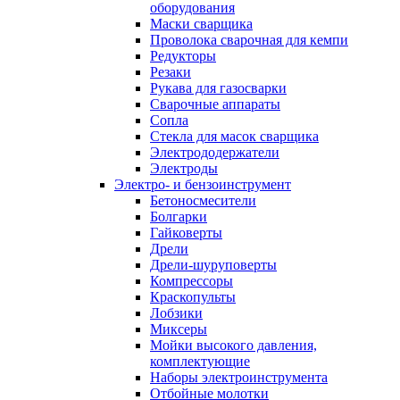
оборудования
Маски сварщика
Проволока сварочная для кемпи
Редукторы
Резаки
Рукава для газосварки
Сварочные аппараты
Сопла
Стекла для масок сварщика
Электрододержатели
Электроды
Электро- и бензоинструмент
Бетоносмесители
Болгарки
Гайковерты
Дрели
Дрели-шуруповерты
Компрессоры
Краскопульты
Лобзики
Миксеры
Мойки высокого давления,
комплектующие
Наборы электроинструмента
Отбойные молотки