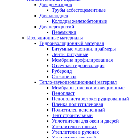
Для дымоходов
Трубы асбестоцементные
Для колодцев
Колодцы железобетонные
Для перекрытий
Перемычки
Изоляционные материалы
Гидроизоляционный материал
Битумные мастики, праймеры
Ленты битумные
Мембрана профилированная
Отсечная гидроизоляция
Рубероид
Стеклоизол
Тепло-звукоизоляционный материал
Мембраны, пленки изоляционные
Пенопласт
Пенополистирол экструдированный
Пленка полиэтиленовая
Полиэтилен вспененный
Тент строительный
Уплотнители для окон и дверей
Утеплители в плитах
Утеплители в рулонах
Утеплители для труб