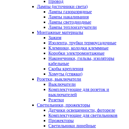
Провод
Лампы (источники света)
Лампы газоразрядные
Лампы накаливания
Лампы светодиодные
Лампы теплоизлучатели
Монтажные материалы
Зажим
Изолента, трубки термоусадочные
Клемники, колодки клеммные
Коробки электромонтажные
Наконечники, гильзы, изоляторы
кабельные
Скобы крепления
Хомуты (стяжки)
Розетки, выключатели
Выключатели
Комплектующие для розеток и
выключателей
Розетки
Светильники, прожекторы
Датчики освещенности, фотореле
Комплектующие для светильников
Прожекторы
Светильники линейные