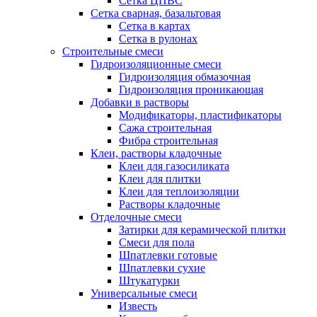
Сетка ЦПВС
Сетка сварная, базальтовая
Сетка в картах
Сетка в рулонах
Строительные смеси
Гидроизоляционные смеси
Гидроизоляция обмазочная
Гидроизоляция проникающая
Добавки в растворы
Модификаторы, пластификаторы
Сажа строительная
Фибра строительная
Клеи, растворы кладочные
Клеи для газосиликата
Клеи для плитки
Клеи для теплоизоляции
Растворы кладочные
Отделочные смеси
Затирки для керамической плитки
Смеси для пола
Шпатлевки готовые
Шпатлевки сухие
Штукатурки
Универсальные смеси
Известь