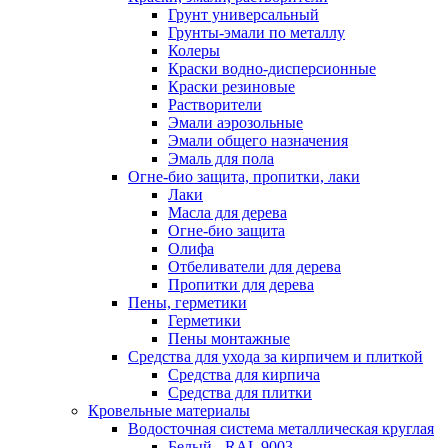
Грунт универсальный
Грунты-эмали по металлу
Колеры
Краски водно-дисперсионные
Краски резиновые
Растворители
Эмали аэрозольные
Эмали общего назначения
Эмаль для пола
Огне-био защита, пропитки, лаки
Лаки
Масла для дерева
Огне-био защита
Олифа
Отбеливатели для дерева
Пропитки для дерева
Пены, герметики
Герметики
Пены монтажные
Средства для ухода за кирпичем и плиткой
Средства для кирпича
Средства для плитки
Кровельные материалы
Водосточная система металлическая круглая
Белый - RAL 9003