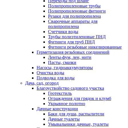
Переходы под шланг
Полипропиленовые трубы
Полипропиленовые фитинги
Резаки для полипропилена
Сварочные аппараты для
полипропилена
Счетчики воды
Трубы полиэтиленовые ПНД
Фитинги для труб ПНД
Фитинги резьбовые никелированные
Герметизация резьбовых соединений
Ленты-фум, лен, нити
Пасты, смазки
Насосы, гидроаккумуляторы
Очистка воды
Подводка для воды
Дача, сад, огород
Благоуствойство садового участка
Геотекстиль
Ограждения для грядок и клумб
Укрывное полотно
Дачные конструкции
Баки для душа, распылители
Дачные туалеты
Умывальники дачные, туалеты