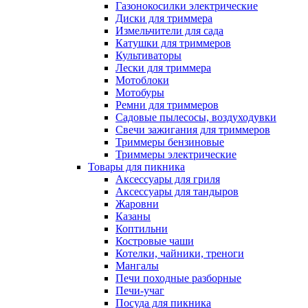
Газонокосилки электрические
Диски для триммера
Измельчители для сада
Катушки для триммеров
Культиваторы
Лески для триммера
Мотоблоки
Мотобуры
Ремни для триммеров
Садовые пылесосы, воздуходувки
Свечи зажигания для триммеров
Триммеры бензиновые
Триммеры электрические
Товары для пикника
Аксессуары для гриля
Аксессуары для тандыров
Жаровни
Казаны
Коптильни
Костровые чаши
Котелки, чайники, треноги
Мангалы
Печи походные разборные
Печи-учаг
Посуда для пикника