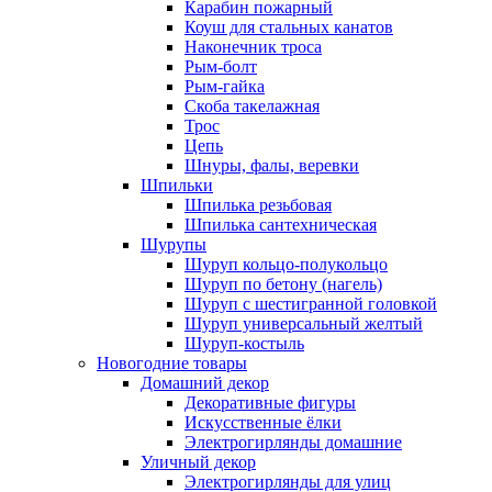
Карабин пожарный
Коуш для стальных канатов
Наконечник троса
Рым-болт
Рым-гайка
Скоба такелажная
Трос
Цепь
Шнуры, фалы, веревки
Шпильки
Шпилька резьбовая
Шпилька сантехническая
Шурупы
Шуруп кольцо-полукольцо
Шуруп по бетону (нагель)
Шуруп с шестигранной головкой
Шуруп универсальный желтый
Шуруп-костыль
Новогодние товары
Домашний декор
Декоративные фигуры
Искусственные ёлки
Электрогирлянды домашние
Уличный декор
Электрогирлянды для улиц