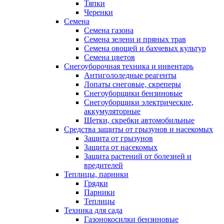
Тяпки
Черенки
Семена
Семена газона
Семена зелени и пряных трав
Семена овощей и бахчевых культур
Семена цветов
Снегоуборочная техника и инвентарь
Антигололедные реагенты
Лопаты снеговые, скреперы
Снегоуборщики бензиновые
Снегоуборщики электрические,
аккумуляторные
Щетки, скребки автомобильные
Средства защиты от грызунов и насекомых
Защита от грызунов
Защита от насекомых
Защита растений от болезней и
вредителей
Теплицы, парники
Грядки
Парники
Теплицы
Техника для сада
Газонокосилки бензиновые