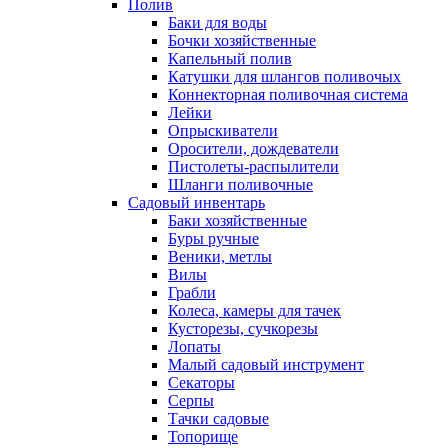
Полив
Баки для воды
Бочки хозяйственные
Капельный полив
Катушки для шлангов поливочых
Коннекторная поливочная система
Лейки
Опрыскиватели
Оросители, дождеватели
Пистолеты-распылители
Шланги поливочные
Садовый инвентарь
Баки хозяйственные
Буры ручные
Веники, метлы
Вилы
Грабли
Колеса, камеры для тачек
Кусторезы, сучкорезы
Лопаты
Малый садовый инструмент
Секаторы
Серпы
Тачки садовые
Топорище