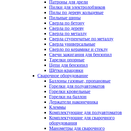
Патроны для дрели
Пилки для электролобзиков
Пилы по дереву кольцевые
Пильные шины
Сверла по бетону
Сверла по дереву
Сверла по металлу
Сверла ступенчатые по металлу
Сверла универсальные
Сверло по керамике и стеклу
Свечи зажигания для бензопил
Тарелки опорные
Цепи для бензопил
Щётки-крацовки
Сварочное оборудование
Баллоны газовые, пропановые
Горелки для полуавтоматов
Горелки кровельные
Горелки на баллон
Держатели наконечника
Клеммы
Комплектующие для полуавтоматов
Комплектующие для сварочного
оборудования
Манометры для сварочного