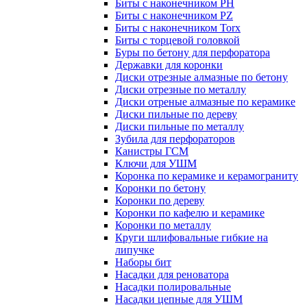
Биты с наконечником PH
Биты с наконечником PZ
Биты с наконечником Torx
Биты с торцевой головкой
Буры по бетону для перфоратора
Державки для коронки
Диски отрезные алмазные по бетону
Диски отрезные по металлу
Диски отреные алмазные по керамике
Диски пильные по дереву
Диски пильные по металлу
Зубила для перфораторов
Канистры ГСМ
Ключи для УШМ
Коронка по керамике и керамограниту
Коронки по бетону
Коронки по дереву
Коронки по кафелю и керамике
Коронки по металлу
Круги шлифовальные гибкие на
липучке
Наборы бит
Насадки для реноватора
Насадки полировальные
Насадки цепные для УШМ