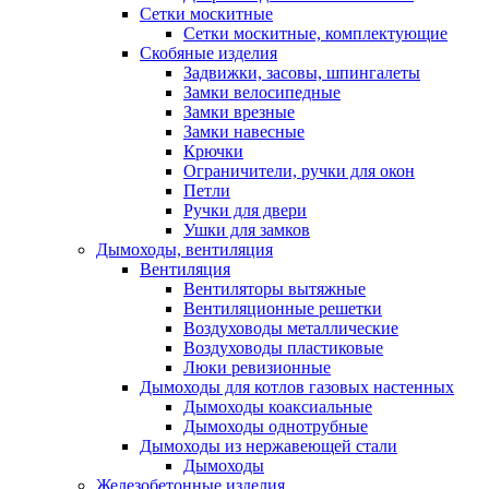
Сетки москитные
Сетки москитные, комплектующие
Скобяные изделия
Задвижки, засовы, шпингалеты
Замки велосипедные
Замки врезные
Замки навесные
Крючки
Ограничители, ручки для окон
Петли
Ручки для двери
Ушки для замков
Дымоходы, вентиляция
Вентиляция
Вентиляторы вытяжные
Вентиляционные решетки
Воздуховоды металлические
Воздуховоды пластиковые
Люки ревизионные
Дымоходы для котлов газовых настенных
Дымоходы коаксиальные
Дымоходы однотрубные
Дымоходы из нержавеющей стали
Дымоходы
Железобетонные изделия