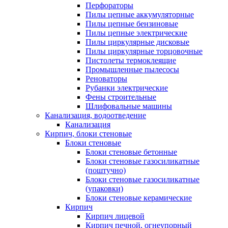
Перфораторы
Пилы цепные аккумуляторные
Пилы цепные бензиновые
Пилы цепные электрические
Пилы циркулярные дисковые
Пилы циркулярные торцовочные
Пистолеты термоклеящие
Промышленные пылесосы
Реноваторы
Рубанки электрические
Фены строительные
Шлифовальные машины
Канализация, водоотведение
Канализация
Кирпич, блоки стеновые
Блоки стеновые
Блоки стеновые бетонные
Блоки стеновые газосиликатные
(поштучно)
Блоки стеновые газосиликатные
(упаковки)
Блоки стеновые керамические
Кирпич
Кирпич лицевой
Кирпич печной, огнеупорный