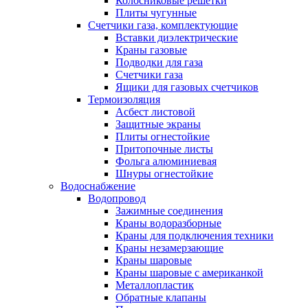
Колосниковые решетки
Плиты чугунные
Счетчики газа, комплектующие
Вставки диэлектрические
Краны газовые
Подводки для газа
Счетчики газа
Ящики для газовых счетчиков
Термоизоляция
Асбест листовой
Защитные экраны
Плиты огнестойкие
Притопочные листы
Фольга алюминиевая
Шнуры огнестойкие
Водоснабжение
Водопровод
Зажимные соединения
Краны водоразборные
Краны для подключения техники
Краны незамерзающие
Краны шаровые
Краны шаровые с американкой
Металлопластик
Обратные клапаны