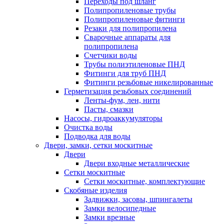
Переходы под шланг
Полипропиленовые трубы
Полипропиленовые фитинги
Резаки для полипропилена
Сварочные аппараты для
полипропилена
Счетчики воды
Трубы полиэтиленовые ПНД
Фитинги для труб ПНД
Фитинги резьбовые никелированные
Герметизация резьбовых соединений
Ленты-фум, лен, нити
Пасты, смазки
Насосы, гидроаккумуляторы
Очистка воды
Подводка для воды
Двери, замки, сетки москитные
Двери
Двери входные металлические
Сетки москитные
Сетки москитные, комплектующие
Скобяные изделия
Задвижки, засовы, шпингалеты
Замки велосипедные
Замки врезные