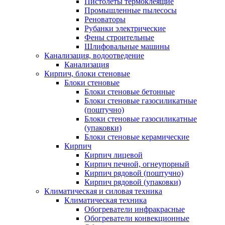
Пистолеты термоклеящие
Промышленные пылесосы
Реноваторы
Рубанки электрические
Фены строительные
Шлифовальные машины
Канализация, водоотведение
Канализация
Кирпич, блоки стеновые
Блоки стеновые
Блоки стеновые бетонные
Блоки стеновые газосиликатные
(поштучно)
Блоки стеновые газосиликатные
(упаковки)
Блоки стеновые керамические
Кирпич
Кирпич лицевой
Кирпич печной, огнеупорный
Кирпич рядовой (поштучно)
Кирпич рядовой (упаковки)
Климатическая и силовая техника
Климатическая техника
Обогреватели инфракрасные
Обогреватели конвекционные