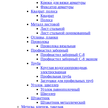
Крюки для вязки арматуры
Фиксатор арматуры
Квадрат, полоса
Квадрат
Полоса
Металл листовой
Лист стальной
Лист стальной оцинкованный
Отливы, планки
Проволока
Проволока вязальная
Профнастил заборный
Профнастил заборный С-8
Профнастил заборный С-8 эконом
Труба
Круглая водогазопроводная,
электросварная
Профильная труба
Заглушки для профильных труб
Уголок, швеллер
Уголок равнополочный
Швеллер
Штакетник
Штакетник металлический
Метизы, крепеж, такелаж