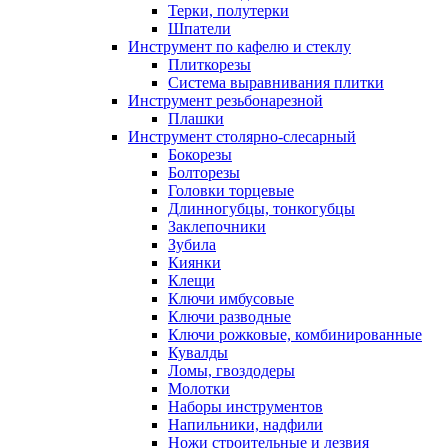
Терки, полутерки
Шпатели
Инструмент по кафелю и стеклу
Плиткорезы
Система выравнивания плитки
Инструмент резьбонарезной
Плашки
Инструмент столярно-слесарный
Бокорезы
Болторезы
Головки торцевые
Длинногубцы, тонкогубцы
Заклепочники
Зубила
Киянки
Клещи
Ключи имбусовые
Ключи разводные
Ключи рожковые, комбинированные
Кувалды
Ломы, гвоздодеры
Молотки
Наборы инструментов
Напильники, надфили
Ножи строительные и лезвия