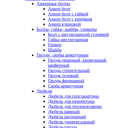
Анкерные болты
Анкер болт
Анкер болт с гайкой
Анкер болт с крючком
Анкер клиновой
Болты, гайки, шайбы, гроверы
Болт c шестигранной головкой
Гайка шестигранная
Гровер
Шайба
Гвозди, скобы арматурные
Гвоздь ершоный, кровельный,
шиферный
Гвоздь строительный
Гвоздь толевый
Гвоздь финишный
Скоба арматурная
Дюбели
Дюбель для гипсокартона
Дюбель для пенобетона
Дюбель для теплоизоляции
Дюбель рамный
Дюбель распорный
Дюбель универсальный
Дюбель-гвоздь