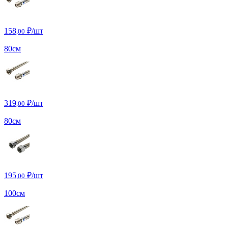
158
₽/шт
,00
80см
319
₽/шт
,00
80см
195
₽/шт
,00
100см