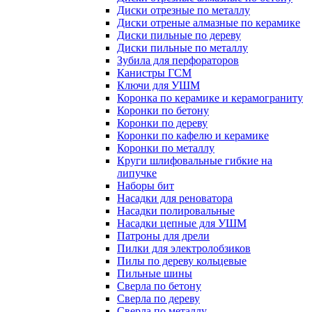
Диски отрезные по металлу
Диски отреные алмазные по керамике
Диски пильные по дереву
Диски пильные по металлу
Зубила для перфораторов
Канистры ГСМ
Ключи для УШМ
Коронка по керамике и керамограниту
Коронки по бетону
Коронки по дереву
Коронки по кафелю и керамике
Коронки по металлу
Круги шлифовальные гибкие на
липучке
Наборы бит
Насадки для реноватора
Насадки полировальные
Насадки цепные для УШМ
Патроны для дрели
Пилки для электролобзиков
Пилы по дереву кольцевые
Пильные шины
Сверла по бетону
Сверла по дереву
Сверла по металлу