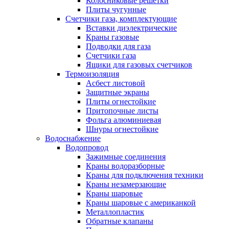
Колосниковые решетки
Плиты чугунные
Счетчики газа, комплектующие
Вставки диэлектрические
Краны газовые
Подводки для газа
Счетчики газа
Ящики для газовых счетчиков
Термоизоляция
Асбест листовой
Защитные экраны
Плиты огнестойкие
Притопочные листы
Фольга алюминиевая
Шнуры огнестойкие
Водоснабжение
Водопровод
Зажимные соединения
Краны водоразборные
Краны для подключения техники
Краны незамерзающие
Краны шаровые
Краны шаровые с американкой
Металлопластик
Обратные клапаны