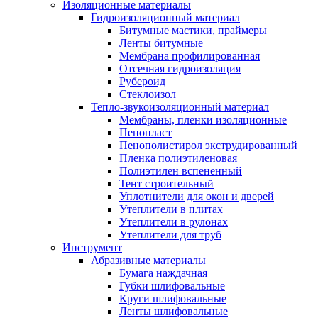
Изоляционные материалы
Гидроизоляционный материал
Битумные мастики, праймеры
Ленты битумные
Мембрана профилированная
Отсечная гидроизоляция
Рубероид
Стеклоизол
Тепло-звукоизоляционный материал
Мембраны, пленки изоляционные
Пенопласт
Пенополистирол экструдированный
Пленка полиэтиленовая
Полиэтилен вспененный
Тент строительный
Уплотнители для окон и дверей
Утеплители в плитах
Утеплители в рулонах
Утеплители для труб
Инструмент
Абразивные материалы
Бумага наждачная
Губки шлифовальные
Круги шлифовальные
Ленты шлифовальные