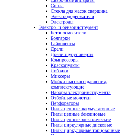
Сварочные аппараты
Сопла
Стекла для масок сварщика
Электрододержатели
Электроды
Электро- и бензоинструмент
Бетоносмесители
Болгарки
Гайковерты
Дрели
Дрели-шуруповерты
Компрессоры
Краскопульты
Лобзики
Миксеры
Мойки высокого давления,
комплектующие
Наборы электроинструмента
Отбойные молотки
Перфораторы
Пилы цепные аккумуляторные
Пилы цепные бензиновые
Пилы цепные электрические
Пилы циркулярные дисковые
Пилы циркулярные торцовочные