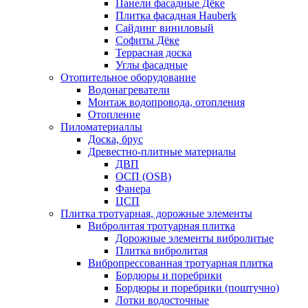
Панели фасадные Дёке
Плитка фасадная Hauberk
Сайдинг виниловый
Софиты Дёке
Террасная доска
Углы фасадные
Отопительное оборудование
Водонагреватели
Монтаж водопровода, отопления
Отопление
Пиломатериаллы
Доска, брус
Древестно-плитные материалы
ДВП
ОСП (OSB)
Фанера
ЦСП
Плитка тротуарная, дорожные элементы
Вибролитая тротуарная плитка
Дорожные элементы вибролитые
Плитка вибролитая
Вибропрессованная тротуарная плитка
Бордюры и поребрики
Бордюры и поребрики (поштучно)
Лотки водосточные