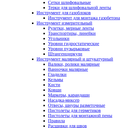
Сетки шлифовальные
Терки для шлифовальной ленты
Инструмент для газоблоков
Инструмент для монтажа газобетона
Инструмент измерительный
Рулетки, мерные ленты
Транспортиры, линейки
Угольники
Уровни гидростатические
Уровни пузырьковые
Штангенциркули
Инструмент малярный и штукатурный
Валики, ролики малярные
Ванночки малярные
Гладилки
Кельмы
Кисти
Ковши
Маркеры, карандаши
Насадка-миксер
Отвесы, шнуры разметочные
Пистолеты для герметиков
Пистолеты для монтажной пены
Правила
Расшивки для швов