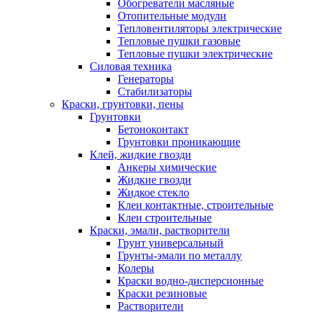
Обогреватели масляные
Отопительные модули
Тепловентиляторы электрические
Тепловые пушки газовые
Тепловые пушки электрические
Силовая техника
Генераторы
Стабилизаторы
Краски, грунтовки, пены
Грунтовки
Бетоноконтакт
Грунтовки проникающие
Клей, жидкие гвозди
Анкеры химические
Жидкие гвозди
Жидкое стекло
Клеи контактные, строительные
Клеи строительные
Краски, эмали, растворители
Грунт универсальный
Грунты-эмали по металлу
Колеры
Краски водно-дисперсионные
Краски резиновые
Растворители