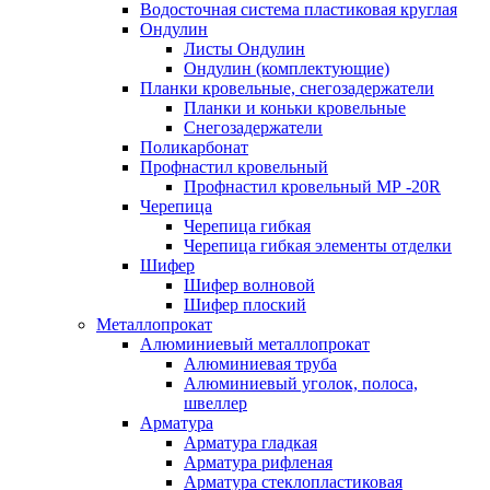
Водосточная система пластиковая круглая
Ондулин
Листы Ондулин
Ондулин (комплектующие)
Планки кровельные, снегозадержатели
Планки и коньки кровельные
Снегозадержатели
Поликарбонат
Профнастил кровельный
Профнастил кровельный МР -20R
Черепица
Черепица гибкая
Черепица гибкая элементы отделки
Шифер
Шифер волновой
Шифер плоский
Металлопрокат
Алюминиевый металлопрокат
Алюминиевая труба
Алюминиевый уголок, полоса,
швеллер
Арматура
Арматура гладкая
Арматура рифленая
Арматура стеклопластиковая