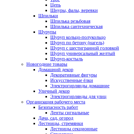
Цепь
Шнуры, фалы, веревки
Шпильки
Шпилька резьбовая
Шпилька сантехническая
Шурупы
Шуруп кольцо-полукольцо
Шуруп по бетону (нагель)
Шуруп с шестигранной головкой
Шуруп универсальный желтый
Шуруп-костыль
Новогодние товары
Домашний декор
Декоративные фигуры
Искусственные ёлки
Электрогирлянды домашние
Уличный декор
Электрогирлянды для улиц
Организация рабочего места
Безопасность работ
Ленты сигнальные
Дача, сад, огород
Лестницы, стремянки
Лестницы секционные