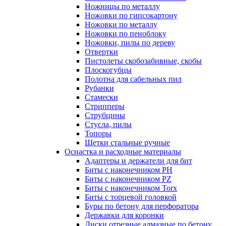
Ножницы по металлу
Ножовки по гипсокартону
Ножовки по металлу
Ножовки по пеноблоку
Ножовки, пилы по дереву
Отвертки
Пистолеты скобозабивные, скобы
Плоскогубцы
Полотна для сабельных пил
Рубанки
Стамески
Стрипперы
Струбцины
Стусла, пилы
Топоры
Щетки стальные ручные
Оснастка и расходные материалы
Адаптеры и держатели для бит
Биты с наконечником PH
Биты с наконечником PZ
Биты с наконечником Torx
Биты с торцевой головкой
Буры по бетону для перфоратора
Державки для коронки
Диски отрезные алмазные по бетону