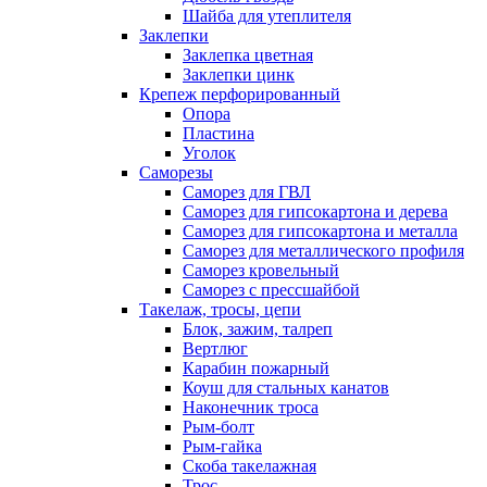
Шайба для утеплителя
Заклепки
Заклепка цветная
Заклепки цинк
Крепеж перфорированный
Опора
Пластина
Уголок
Саморезы
Саморез для ГВЛ
Саморез для гипсокартона и дерева
Саморез для гипсокартона и металла
Саморез для металлического профиля
Саморез кровельный
Саморез с прессшайбой
Такелаж, тросы, цепи
Блок, зажим, талреп
Вертлюг
Карабин пожарный
Коуш для стальных канатов
Наконечник троса
Рым-болт
Рым-гайка
Скоба такелажная
Трос