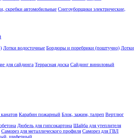
и, скребки автомобильные
Снегоуборщики электрические,
й
)
Лотки водосточные
Бордюры и поребрики (поштучно)
Лотки
е для сайдинга
Террасная доска
Сайдинг виниловый
 канатов
Карабин пожарный
Блок, зажим, талреп
Вертлюг
обетона
Дюбель для гипсокартона
Шайба для утеплителя
Саморез для металлического профиля
Саморез для ГВЛ
ьный, шиферный