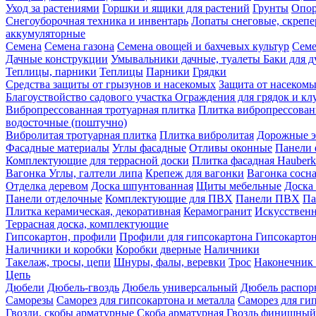
Уход за растениями
Горшки и ящики для растений
Грунты
Опор
Снегоуборочная техника и инвентарь
Лопаты снеговые, скреп
аккумуляторные
Семена
Семена газона
Семена овощей и бахчевых культур
Семе
Дачные конструкции
Умывальники дачные, туалеты
Баки для 
Теплицы, парники
Теплицы
Парники
Грядки
Средства защиты от грызунов и насекомых
Защита от насеком
Благоуствойство садового участка
Ограждения для грядок и кл
Вибропрессованная тротуарная плитка
Плитка вибропрессован
водосточные (поштучно)
Вибролитая тротуарная плитка
Плитка вибролитая
Дорожные э
Фасадные материалы
Углы фасадные
Отливы оконные
Панели 
Комплектующие для террасной доски
Плитка фасадная Hauberk
Вагонка
Углы, галтели липа
Крепеж для вагонки
Вагонка сосн
Отделка деревом
Доска шпунтованная
Щиты мебельные
Доска 
Панели отделочные
Комплектующие для ПВХ
Панели ПВХ
Па
Плитка керамическая, декоративная
Керамогранит
Искусственн
Террасная доска, комплектующие
Гипсокартон, профили
Профили для гипсокартона
Гипсокарто
Наличники и коробки
Коробки дверные
Наличники
Такелаж, тросы, цепи
Шнуры, фалы, веревки
Трос
Наконечник 
Цепь
Дюбели
Дюбель-гвоздь
Дюбель универсальный
Дюбель распо
Саморезы
Саморез для гипсокартона и металла
Саморез для гип
Гвозди, скобы арматурные
Скоба арматурная
Гвоздь финишный