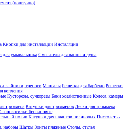
емент (поштучно)
а
Кнопки для инсталляции
Инсталяции
и для умывальника
Смесители для ванны и душа
ки, чайники, треноги
Мангалы
Решетки для барбекю
Решетки
я копчения
вые
Кусторезы, сучкорезы
Баки хозяйственные
Колеса, камеры
ля триммера
Катушки для триммеров
Лески для триммера
Газонокосилки бензиновые
ельный полив
Катушки для шлангов поливочых
Пистолеты-
я, наборы
Шатры
Зонты пляжные
Столы, стулья