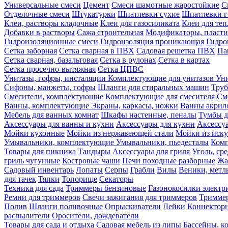
Универсальные смеси
Цемент
Смеси шамотные жаростойкие
С
Отделочные смеси
Штукатурки
Шпатлевки сухие
Шпатлевки г
Клеи, растворы кладочные
Клеи для газосиликата
Клеи для те
Добавки в растворы
Сажа строительная
Модификаторы, пласт
Гидроизоляционные смеси
Гидроизоляция проникающая
Гидро
Сетка заборная
Сетка сварная в ПВХ
Садовая решетка ПВХ
Па
Сетка сварная, базальтовая
Сетка в рулонах
Сетка в картах
Сетка просечно-вытяжная
Сетка ЦПВС
Унитазы, гофры, инсталяции
Комплектующие для унитазов
Ун
Сифоны, манжеты, гофры
Шланги для стиральных машин
Тру
Смесители, комплектующие
Комплектующие для смесителя
См
Ванны, комплектующие
Экраны, каркасы, ножки
Ванны акри
Мебель для ванных комнат
Шкафы настенные, пеналы
Тумбы д
Аксессуары для ванны и кухни
Аксессуары для кухни
Аксессу
Мойки кухонные
Мойки из нержавеющей стали
Мойки из иску
Умывальники, комплектующие
Умывальники, пьедесталы
Комп
Товары для пикника
Тандыры
Аксессуары для гриля
Уголь, ср
гриль чугунные
Костровые чаши
Печи походные разборные
Жа
Садовый инвентарь
Лопаты
Серпы
Грабли
Вилы
Веники, метл
для тачек
Тяпки
Топорище
Секаторы
Техника для сада
Триммеры бензиновые
Газонокосилки электр
Ремни для триммеров
Свечи зажигания для триммеров
Триммер
Полив
Шланги поливочные
Опрыскиватели
Лейки
Коннекторн
распылители
Оросители, дождеватели
Товары для сада и отдыха
Садовая мебель из липы
Бассейны, 