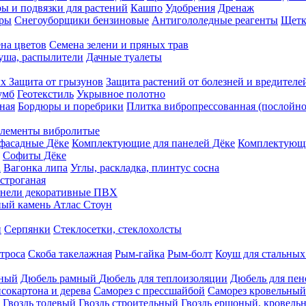
ы и подвязки для растений
Кашпо
Удобрения
Дренаж
еры
Снегоуборщики бензиновые
Антигололедные реагенты
Щетк
на цветов
Семена зелени и пряных трав
душа, распылители
Дачные туалеты
ых
Защита от грызунов
Защита растений от болезней и вредителе
умб
Геотекстиль
Укрывное полотно
ная
Бордюры и поребрики
Плитка вибропрессованная (послойно
лементы вибролитые
фасадные Дёке
Комплектующие для панелей Дёке
Комплектующи
Софиты Дёке
а
Вагонка липа
Углы, раскладка, плинтус сосна
строганая
нели декоративные ПВХ
ый камень Атлас Стоун
н
Серпянки
Стеклосетки, стеклохолсты
троса
Скоба такелажная
Рым-гайка
Рым-болт
Коуш для стальных
рный
Дюбель рамный
Дюбель для теплоизоляции
Дюбель для пен
сокартона и дерева
Саморез с прессшайбой
Саморез кровельный
Гвоздь толевый
Гвоздь строительный
Гвоздь ершоный, кровел