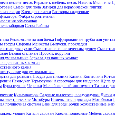
меси цемент-песок
Керамзит, щебень, песок
Известь
Мел, гипс
Ц
отовые
Смеси для пола
Затирки для керамической плитки
плоизоляции
Клеи для плитки
Растворы кладочные
ификаторы
Фибра строительная
изоляция обмазочная
нель заборная
Сетка Рабица
итазы
Ремкомплекты для бочка
Гофрированные трубы для унитаз
бы гофры
Сифоны
Манжеты
Выпуски, прокладки
есители для кухни
Смесители с гигиеническим душем
Смесител
ловые
Ванны стальные
Пробки, поручни
ля умывальника
Зеркала для ванных комнат
ары для ванных комнат
сственного камня
лектующие для умывальников
едства для розжига
Посуда для пикника
Казаны
Коптильни
Котел
ровни
Печи-учаг
Термосумки
Аксессуары для тандыров
Щепа дл
ы
Буры ручные
Черенки
Малый садовый инструмент
Тачки садо
ические
Культиваторы
Садовые пылесосы, воздуходувки
Диски д
ы электрические
Мотобуры
Измельчители для сада
Мотоблоки
ая поливочная система
Баки для воды
Бочки хозяйственные
Кап
комплектующие
Качели садовые
Кресла подвесные
Мебель садова