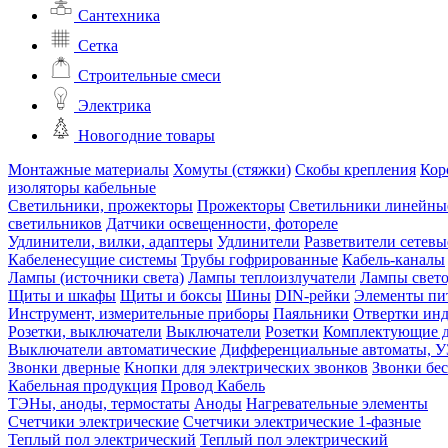
Сантехника
Сетка
Строительные смеси
Электрика
Новогодние товары
Монтажные материалы
Хомуты (стяжки)
Скобы крепления
Кор
изоляторы кабельные
Светильники, прожекторы
Прожекторы
Светильники линейны
светильников
Датчики освещенности, фотореле
Удлинители, вилки, адаптеры
Удлинители
Разветвители сетевы
Кабеленесущие системы
Трубы гофрированные
Кабель-каналы
Лампы (источники света)
Лампы теплоизлучатели
Лампы свет
Щиты и шкафы
Щиты и боксы
Шины
DIN-рейки
Элементы пи
Инструмент, измерительные приборы
Паяльники
Отвертки ин
Розетки, выключатели
Выключатели
Розетки
Комплектующие д
Выключатели автоматические
Дифференциальные автоматы, 
Звонки дверные
Кнопки для электрических звонков
Звонки бе
Кабельная продукция
Провод
Кабель
ТЭНы, аноды, термостаты
Аноды
Нагревательные элементы
Счетчики электрические
Счетчики электрические 1-фазные
Теплый пол электрический
Теплый пол электрический