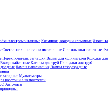
обки электромонтажные
Клемники, колодки клеммные
Изолента
е
Светильники настенно-потолочные
Светильники точечные
Фо
е
Переключатели, заглушки
Вилки для удлинителей
Колодки для
Вводы кабельные
Клипсы для труб
Площадки для труб
одиодные
Лампы накаливания
Лампы газоразрядные
тания
дикаторные
Мультиметры
ля розеток и выключателей
УЗО
Автоматы
спроводные