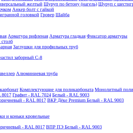
иверсальный желтый
Шуруп по бетону (нагель)
Шуруп с шестиг
ючком
Анкер болт с гайкой
тигранной головкой
Гровер
Шайба
вая
Арматура рифленая
Арматура гладкая
Фиксатор арматуры
 столб
варная
Заглушки для профильных труб
астил заборный С-8
швеллер
Алюминиевая труба
карбонат
Комплектующие для поликарбоната
Монолитный поли
 8017
Графит - RAL 7024
Белый - RAL 9003
оричневый - RAL 8017
ВКР Дёке Premium Белый - RAL 9003
ки и коньки кровельные
ричневый - RAL 8017
ВПР ПЭ Белый - RAL 9003