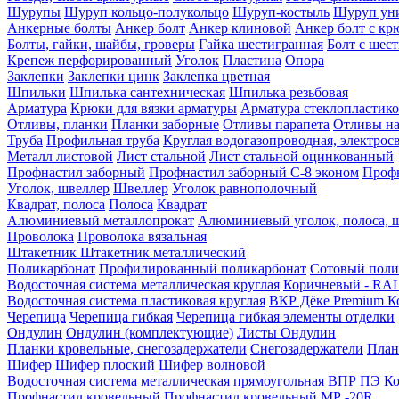
Шурупы
Шуруп кольцо-полукольцо
Шуруп-костыль
Шуруп ун
Анкерные болты
Анкер болт
Анкер клиновой
Анкер болт с кр
Болты, гайки, шайбы, гроверы
Гайка шестигранная
Болт c шес
Крепеж перфорированный
Уголок
Пластина
Опора
Заклепки
Заклепки цинк
Заклепка цветная
Шпильки
Шпилька сантехническая
Шпилька резьбовая
Арматура
Крюки для вязки арматуры
Арматура стеклопластико
Отливы, планки
Планки заборные
Отливы парапета
Отливы на
Труба
Профильная труба
Круглая водогазопроводная, электрос
Металл листовой
Лист стальной
Лист стальной оцинкованный
Профнастил заборный
Профнастил заборный С-8 эконом
Профн
Уголок, швеллер
Швеллер
Уголок равнополочный
Квадрат, полоса
Полоса
Квадрат
Алюминиевый металлопрокат
Алюминиевый уголок, полоса, 
Проволока
Проволока вязальная
Штакетник
Штакетник металлический
Поликарбонат
Профилированный поликарбонат
Сотовый поли
Водосточная система металлическая круглая
Коричневый - RAL
Водосточная система пластиковая круглая
ВКР Дёке Premium К
Черепица
Черепица гибкая
Черепица гибкая элементы отделки
Ондулин
Ондулин (комплектующие)
Листы Ондулин
Планки кровельные, снегозадержатели
Снегозадержатели
План
Шифер
Шифер плоский
Шифер волновой
Водосточная система металлическая прямоугольная
ВПР ПЭ Ко
Профнастил кровельный
Профнастил кровельный МР -20R