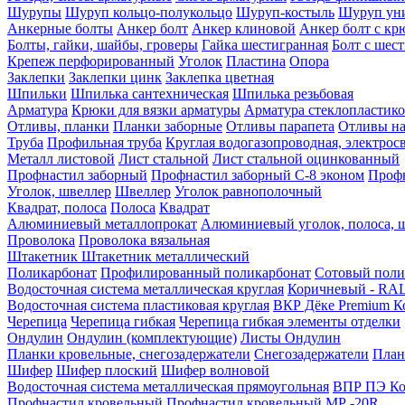
Шурупы
Шуруп кольцо-полукольцо
Шуруп-костыль
Шуруп ун
Анкерные болты
Анкер болт
Анкер клиновой
Анкер болт с кр
Болты, гайки, шайбы, гроверы
Гайка шестигранная
Болт c шес
Крепеж перфорированный
Уголок
Пластина
Опора
Заклепки
Заклепки цинк
Заклепка цветная
Шпильки
Шпилька сантехническая
Шпилька резьбовая
Арматура
Крюки для вязки арматуры
Арматура стеклопластико
Отливы, планки
Планки заборные
Отливы парапета
Отливы на
Труба
Профильная труба
Круглая водогазопроводная, электрос
Металл листовой
Лист стальной
Лист стальной оцинкованный
Профнастил заборный
Профнастил заборный С-8 эконом
Профн
Уголок, швеллер
Швеллер
Уголок равнополочный
Квадрат, полоса
Полоса
Квадрат
Алюминиевый металлопрокат
Алюминиевый уголок, полоса, 
Проволока
Проволока вязальная
Штакетник
Штакетник металлический
Поликарбонат
Профилированный поликарбонат
Сотовый поли
Водосточная система металлическая круглая
Коричневый - RAL
Водосточная система пластиковая круглая
ВКР Дёке Premium К
Черепица
Черепица гибкая
Черепица гибкая элементы отделки
Ондулин
Ондулин (комплектующие)
Листы Ондулин
Планки кровельные, снегозадержатели
Снегозадержатели
План
Шифер
Шифер плоский
Шифер волновой
Водосточная система металлическая прямоугольная
ВПР ПЭ Ко
Профнастил кровельный
Профнастил кровельный МР -20R