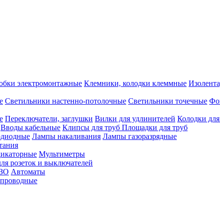
обки электромонтажные
Клемники, колодки клеммные
Изолента
е
Светильники настенно-потолочные
Светильники точечные
Фо
е
Переключатели, заглушки
Вилки для удлинителей
Колодки для
Вводы кабельные
Клипсы для труб
Площадки для труб
одиодные
Лампы накаливания
Лампы газоразрядные
тания
дикаторные
Мультиметры
ля розеток и выключателей
УЗО
Автоматы
спроводные