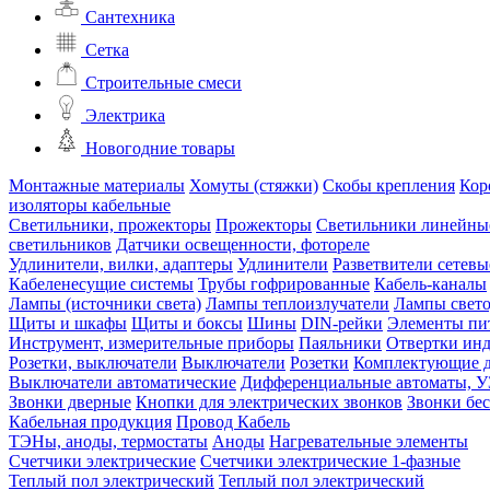
Сантехника
Сетка
Строительные смеси
Электрика
Новогодние товары
Монтажные материалы
Хомуты (стяжки)
Скобы крепления
Кор
изоляторы кабельные
Светильники, прожекторы
Прожекторы
Светильники линейны
светильников
Датчики освещенности, фотореле
Удлинители, вилки, адаптеры
Удлинители
Разветвители сетевы
Кабеленесущие системы
Трубы гофрированные
Кабель-каналы
Лампы (источники света)
Лампы теплоизлучатели
Лампы свет
Щиты и шкафы
Щиты и боксы
Шины
DIN-рейки
Элементы пи
Инструмент, измерительные приборы
Паяльники
Отвертки ин
Розетки, выключатели
Выключатели
Розетки
Комплектующие д
Выключатели автоматические
Дифференциальные автоматы, 
Звонки дверные
Кнопки для электрических звонков
Звонки бе
Кабельная продукция
Провод
Кабель
ТЭНы, аноды, термостаты
Аноды
Нагревательные элементы
Счетчики электрические
Счетчики электрические 1-фазные
Теплый пол электрический
Теплый пол электрический