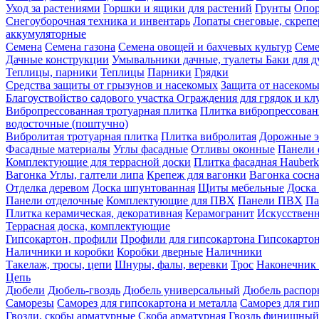
Уход за растениями
Горшки и ящики для растений
Грунты
Опор
Снегоуборочная техника и инвентарь
Лопаты снеговые, скреп
аккумуляторные
Семена
Семена газона
Семена овощей и бахчевых культур
Семе
Дачные конструкции
Умывальники дачные, туалеты
Баки для 
Теплицы, парники
Теплицы
Парники
Грядки
Средства защиты от грызунов и насекомых
Защита от насеком
Благоуствойство садового участка
Ограждения для грядок и кл
Вибропрессованная тротуарная плитка
Плитка вибропрессован
водосточные (поштучно)
Вибролитая тротуарная плитка
Плитка вибролитая
Дорожные э
Фасадные материалы
Углы фасадные
Отливы оконные
Панели 
Комплектующие для террасной доски
Плитка фасадная Hauberk
Вагонка
Углы, галтели липа
Крепеж для вагонки
Вагонка сосн
Отделка деревом
Доска шпунтованная
Щиты мебельные
Доска 
Панели отделочные
Комплектующие для ПВХ
Панели ПВХ
Па
Плитка керамическая, декоративная
Керамогранит
Искусственн
Террасная доска, комплектующие
Гипсокартон, профили
Профили для гипсокартона
Гипсокарто
Наличники и коробки
Коробки дверные
Наличники
Такелаж, тросы, цепи
Шнуры, фалы, веревки
Трос
Наконечник 
Цепь
Дюбели
Дюбель-гвоздь
Дюбель универсальный
Дюбель распо
Саморезы
Саморез для гипсокартона и металла
Саморез для гип
Гвозди, скобы арматурные
Скоба арматурная
Гвоздь финишный