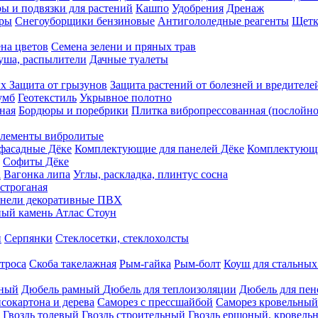
ы и подвязки для растений
Кашпо
Удобрения
Дренаж
еры
Снегоуборщики бензиновые
Антигололедные реагенты
Щетк
на цветов
Семена зелени и пряных трав
душа, распылители
Дачные туалеты
ых
Защита от грызунов
Защита растений от болезней и вредителе
умб
Геотекстиль
Укрывное полотно
ная
Бордюры и поребрики
Плитка вибропрессованная (послойно
лементы вибролитые
фасадные Дёке
Комплектующие для панелей Дёке
Комплектующи
Софиты Дёке
а
Вагонка липа
Углы, раскладка, плинтус сосна
строганая
нели декоративные ПВХ
ый камень Атлас Стоун
н
Серпянки
Стеклосетки, стеклохолсты
троса
Скоба такелажная
Рым-гайка
Рым-болт
Коуш для стальных
рный
Дюбель рамный
Дюбель для теплоизоляции
Дюбель для пен
сокартона и дерева
Саморез с прессшайбой
Саморез кровельный
Гвоздь толевый
Гвоздь строительный
Гвоздь ершоный, кровел