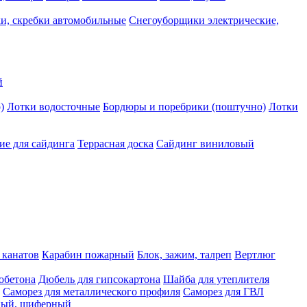
и, скребки автомобильные
Снегоуборщики электрические,
й
)
Лотки водосточные
Бордюры и поребрики (поштучно)
Лотки
е для сайдинга
Террасная доска
Сайдинг виниловый
 канатов
Карабин пожарный
Блок, зажим, талреп
Вертлюг
обетона
Дюбель для гипсокартона
Шайба для утеплителя
Саморез для металлического профиля
Саморез для ГВЛ
ьный, шиферный