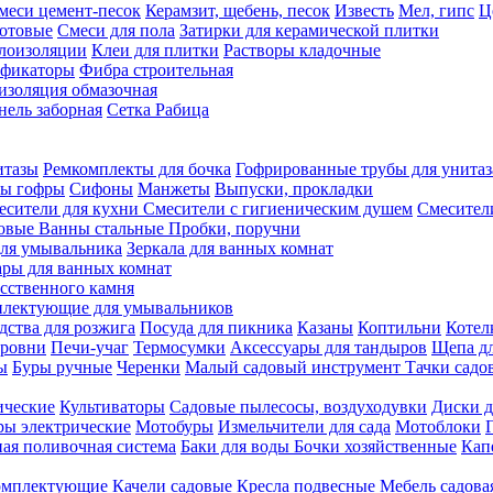
меси цемент-песок
Керамзит, щебень, песок
Известь
Мел, гипс
Ц
отовые
Смеси для пола
Затирки для керамической плитки
плоизоляции
Клеи для плитки
Растворы кладочные
ификаторы
Фибра строительная
изоляция обмазочная
нель заборная
Сетка Рабица
итазы
Ремкомплекты для бочка
Гофрированные трубы для унитаз
бы гофры
Сифоны
Манжеты
Выпуски, прокладки
есители для кухни
Смесители с гигиеническим душем
Смесител
ловые
Ванны стальные
Пробки, поручни
ля умывальника
Зеркала для ванных комнат
ары для ванных комнат
сственного камня
лектующие для умывальников
едства для розжига
Посуда для пикника
Казаны
Коптильни
Котел
ровни
Печи-учаг
Термосумки
Аксессуары для тандыров
Щепа дл
ы
Буры ручные
Черенки
Малый садовый инструмент
Тачки садо
ические
Культиваторы
Садовые пылесосы, воздуходувки
Диски д
ы электрические
Мотобуры
Измельчители для сада
Мотоблоки
ая поливочная система
Баки для воды
Бочки хозяйственные
Кап
комплектующие
Качели садовые
Кресла подвесные
Мебель садова