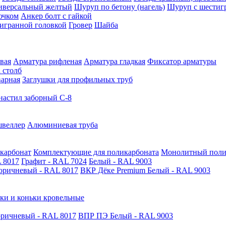
иверсальный желтый
Шуруп по бетону (нагель)
Шуруп с шестиг
ючком
Анкер болт с гайкой
тигранной головкой
Гровер
Шайба
вая
Арматура рифленая
Арматура гладкая
Фиксатор арматуры
 столб
варная
Заглушки для профильных труб
астил заборный С-8
швеллер
Алюминиевая труба
карбонат
Комплектующие для поликарбоната
Монолитный поли
 8017
Графит - RAL 7024
Белый - RAL 9003
оричневый - RAL 8017
ВКР Дёке Premium Белый - RAL 9003
ки и коньки кровельные
ричневый - RAL 8017
ВПР ПЭ Белый - RAL 9003