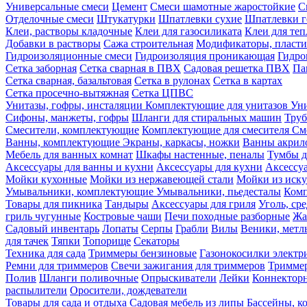
Универсальные смеси
Цемент
Смеси шамотные жаростойкие
С
Отделочные смеси
Штукатурки
Шпатлевки сухие
Шпатлевки г
Клеи, растворы кладочные
Клеи для газосиликата
Клеи для те
Добавки в растворы
Сажа строительная
Модификаторы, пласт
Гидроизоляционные смеси
Гидроизоляция проникающая
Гидро
Сетка заборная
Сетка сварная в ПВХ
Садовая решетка ПВХ
Па
Сетка сварная, базальтовая
Сетка в рулонах
Сетка в картах
Сетка просечно-вытяжная
Сетка ЦПВС
Унитазы, гофры, инсталяции
Комплектующие для унитазов
Ун
Сифоны, манжеты, гофры
Шланги для стиральных машин
Тру
Смесители, комплектующие
Комплектующие для смесителя
См
Ванны, комплектующие
Экраны, каркасы, ножки
Ванны акри
Мебель для ванных комнат
Шкафы настенные, пеналы
Тумбы д
Аксессуары для ванны и кухни
Аксессуары для кухни
Аксессу
Мойки кухонные
Мойки из нержавеющей стали
Мойки из иску
Умывальники, комплектующие
Умывальники, пьедесталы
Комп
Товары для пикника
Тандыры
Аксессуары для гриля
Уголь, ср
гриль чугунные
Костровые чаши
Печи походные разборные
Жа
Садовый инвентарь
Лопаты
Серпы
Грабли
Вилы
Веники, метл
для тачек
Тяпки
Топорище
Секаторы
Техника для сада
Триммеры бензиновые
Газонокосилки электр
Ремни для триммеров
Свечи зажигания для триммеров
Триммер
Полив
Шланги поливочные
Опрыскиватели
Лейки
Коннекторн
распылители
Оросители, дождеватели
Товары для сада и отдыха
Садовая мебель из липы
Бассейны, 