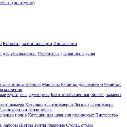
емент (поштучно)
а
Кнопки для инсталляции
Инсталяции
и для умывальника
Смесители для ванны и душа
ки, чайники, треноги
Мангалы
Решетки для барбекю
Решетки
я копчения
вые
Кусторезы, сучкорезы
Баки хозяйственные
Колеса, камеры
ля триммера
Катушки для триммеров
Лески для триммера
Газонокосилки бензиновые
ельный полив
Катушки для шлангов поливочых
Пистолеты-
я, наборы
Шатры
Зонты пляжные
Столы, стулья