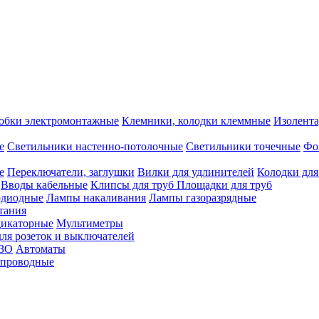
обки электромонтажные
Клемники, колодки клеммные
Изолента
е
Светильники настенно-потолочные
Светильники точечные
Фо
е
Переключатели, заглушки
Вилки для удлинителей
Колодки для
Вводы кабельные
Клипсы для труб
Площадки для труб
одиодные
Лампы накаливания
Лампы газоразрядные
тания
дикаторные
Мультиметры
ля розеток и выключателей
УЗО
Автоматы
спроводные