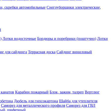
и, скребки автомобильные
Снегоуборщики электрические,
й
)
Лотки водосточные
Бордюры и поребрики (поштучно)
Лотки
е для сайдинга
Террасная доска
Сайдинг виниловый
 канатов
Карабин пожарный
Блок, зажим, талреп
Вертлюг
обетона
Дюбель для гипсокартона
Шайба для утеплителя
Саморез для металлического профиля
Саморез для ГВЛ
ьный, шиферный