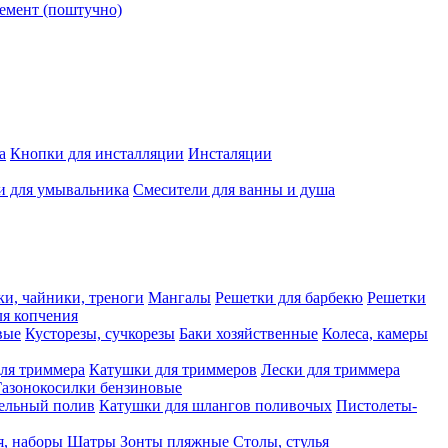
емент (поштучно)
а
Кнопки для инсталляции
Инсталяции
и для умывальника
Смесители для ванны и душа
ки, чайники, треноги
Мангалы
Решетки для барбекю
Решетки
я копчения
вые
Кусторезы, сучкорезы
Баки хозяйственные
Колеса, камеры
ля триммера
Катушки для триммеров
Лески для триммера
Газонокосилки бензиновые
ельный полив
Катушки для шлангов поливочых
Пистолеты-
я, наборы
Шатры
Зонты пляжные
Столы, стулья