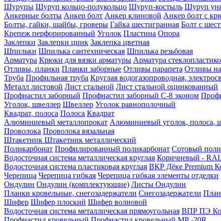
Шурупы
Шуруп кольцо-полукольцо
Шуруп-костыль
Шуруп ун
Анкерные болты
Анкер болт
Анкер клиновой
Анкер болт с кр
Болты, гайки, шайбы, гроверы
Гайка шестигранная
Болт c шес
Крепеж перфорированный
Уголок
Пластина
Опора
Заклепки
Заклепки цинк
Заклепка цветная
Шпильки
Шпилька сантехническая
Шпилька резьбовая
Арматура
Крюки для вязки арматуры
Арматура стеклопластико
Отливы, планки
Планки заборные
Отливы парапета
Отливы на
Труба
Профильная труба
Круглая водогазопроводная, электрос
Металл листовой
Лист стальной
Лист стальной оцинкованный
Профнастил заборный
Профнастил заборный С-8 эконом
Профн
Уголок, швеллер
Швеллер
Уголок равнополочный
Квадрат, полоса
Полоса
Квадрат
Алюминиевый металлопрокат
Алюминиевый уголок, полоса, 
Проволока
Проволока вязальная
Штакетник
Штакетник металлический
Поликарбонат
Профилированный поликарбонат
Сотовый поли
Водосточная система металлическая круглая
Коричневый - RAL
Водосточная система пластиковая круглая
ВКР Дёке Premium К
Черепица
Черепица гибкая
Черепица гибкая элементы отделки
Ондулин
Ондулин (комплектующие)
Листы Ондулин
Планки кровельные, снегозадержатели
Снегозадержатели
План
Шифер
Шифер плоский
Шифер волновой
Водосточная система металлическая прямоугольная
ВПР ПЭ Ко
Профнастил кровельный
Профнастил кровельный МР -20R