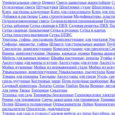
Универсальные смеси
Цемент
Смеси шамотные жаростойкие
С
Отделочные смеси
Штукатурки
Шпатлевки сухие
Шпатлевки г
Клеи, растворы кладочные
Клеи для газосиликата
Клеи для те
Добавки в растворы
Сажа строительная
Модификаторы, пласт
Гидроизоляционные смеси
Гидроизоляция проникающая
Гидро
Сетка заборная
Сетка сварная в ПВХ
Садовая решетка ПВХ
Па
Сетка сварная, базальтовая
Сетка в рулонах
Сетка в картах
Сетка просечно-вытяжная
Сетка ЦПВС
Унитазы, гофры, инсталяции
Комплектующие для унитазов
Ун
Сифоны, манжеты, гофры
Шланги для стиральных машин
Тру
Смесители, комплектующие
Комплектующие для смесителя
См
Ванны, комплектующие
Экраны, каркасы, ножки
Ванны акри
Мебель для ванных комнат
Шкафы настенные, пеналы
Тумбы д
Аксессуары для ванны и кухни
Аксессуары для кухни
Аксессу
Мойки кухонные
Мойки из нержавеющей стали
Мойки из иску
Умывальники, комплектующие
Умывальники, пьедесталы
Комп
Товары для пикника
Тандыры
Аксессуары для гриля
Уголь, ср
гриль чугунные
Костровые чаши
Печи походные разборные
Жа
Садовый инвентарь
Лопаты
Серпы
Грабли
Вилы
Веники, метл
для тачек
Тяпки
Топорище
Секаторы
Техника для сада
Триммеры бензиновые
Газонокосилки электр
Ремни для триммеров
Свечи зажигания для триммеров
Триммер
Полив
Шланги поливочные
Опрыскиватели
Лейки
Коннекторн
распылители
Оросители, дождеватели
Товары для сада и отдыха
Садовая мебель из липы
Бассейны, 