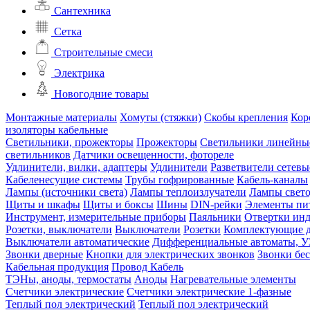
Сантехника
Сетка
Строительные смеси
Электрика
Новогодние товары
Монтажные материалы
Хомуты (стяжки)
Скобы крепления
Кор
изоляторы кабельные
Светильники, прожекторы
Прожекторы
Светильники линейны
светильников
Датчики освещенности, фотореле
Удлинители, вилки, адаптеры
Удлинители
Разветвители сетевы
Кабеленесущие системы
Трубы гофрированные
Кабель-каналы
Лампы (источники света)
Лампы теплоизлучатели
Лампы свет
Щиты и шкафы
Щиты и боксы
Шины
DIN-рейки
Элементы пи
Инструмент, измерительные приборы
Паяльники
Отвертки ин
Розетки, выключатели
Выключатели
Розетки
Комплектующие д
Выключатели автоматические
Дифференциальные автоматы, 
Звонки дверные
Кнопки для электрических звонков
Звонки бе
Кабельная продукция
Провод
Кабель
ТЭНы, аноды, термостаты
Аноды
Нагревательные элементы
Счетчики электрические
Счетчики электрические 1-фазные
Теплый пол электрический
Теплый пол электрический