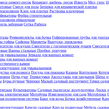
меси цемент-песок
Керамзит, щебень, песок
Известь
Мел, гипс
Ц
отовые
Смеси для пола
Затирки для керамической плитки
плоизоляции
Клеи для плитки
Растворы кладочные
ификаторы
Фибра строительная
изоляция обмазочная
нель заборная
Сетка Рабица
итазы
Ремкомплекты для бочка
Гофрированные трубы для унитаз
бы гофры
Сифоны
Манжеты
Выпуски, прокладки
есители для кухни
Смесители с гигиеническим душем
Смесител
ловые
Ванны стальные
Пробки, поручни
ля умывальника
Зеркала для ванных комнат
ары для ванных комнат
сственного камня
лектующие для умывальников
едства для розжига
Посуда для пикника
Казаны
Коптильни
Котел
ровни
Печи-учаг
Термосумки
Аксессуары для тандыров
Щепа дл
ы
Буры ручные
Черенки
Малый садовый инструмент
Тачки садо
ические
Культиваторы
Садовые пылесосы, воздуходувки
Диски д
ы электрические
Мотобуры
Измельчители для сада
Мотоблоки
ая поливочная система
Баки для воды
Бочки хозяйственные
Кап
комплектующие
Качели садовые
Кресла подвесные
Мебель садова