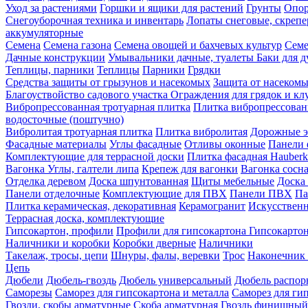
Уход за растениями
Горшки и ящики для растений
Грунты
Опор
Снегоуборочная техника и инвентарь
Лопаты снеговые, скреп
аккумуляторные
Семена
Семена газона
Семена овощей и бахчевых культур
Семе
Дачные конструкции
Умывальники дачные, туалеты
Баки для 
Теплицы, парники
Теплицы
Парники
Грядки
Средства защиты от грызунов и насекомых
Защита от насеком
Благоуствойство садового участка
Ограждения для грядок и кл
Вибропрессованная тротуарная плитка
Плитка вибропрессован
водосточные (поштучно)
Вибролитая тротуарная плитка
Плитка вибролитая
Дорожные э
Фасадные материалы
Углы фасадные
Отливы оконные
Панели 
Комплектующие для террасной доски
Плитка фасадная Hauberk
Вагонка
Углы, галтели липа
Крепеж для вагонки
Вагонка сосн
Отделка деревом
Доска шпунтованная
Щиты мебельные
Доска 
Панели отделочные
Комплектующие для ПВХ
Панели ПВХ
Па
Плитка керамическая, декоративная
Керамогранит
Искусственн
Террасная доска, комплектующие
Гипсокартон, профили
Профили для гипсокартона
Гипсокарто
Наличники и коробки
Коробки дверные
Наличники
Такелаж, тросы, цепи
Шнуры, фалы, веревки
Трос
Наконечник 
Цепь
Дюбели
Дюбель-гвоздь
Дюбель универсальный
Дюбель распо
Саморезы
Саморез для гипсокартона и металла
Саморез для гип
Гвозди, скобы арматурные
Скоба арматурная
Гвоздь финишный