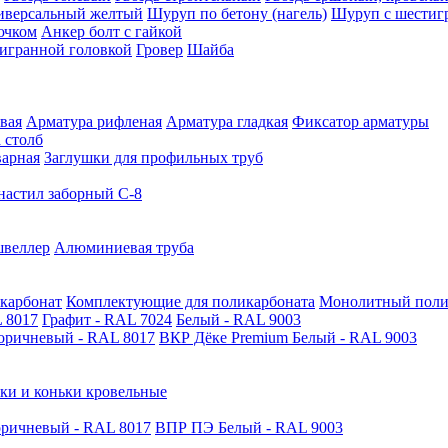
иверсальный желтый
Шуруп по бетону (нагель)
Шуруп с шестиг
ючком
Анкер болт с гайкой
тигранной головкой
Гровер
Шайба
вая
Арматура рифленая
Арматура гладкая
Фиксатор арматуры
 столб
варная
Заглушки для профильных труб
астил заборный С-8
швеллер
Алюминиевая труба
карбонат
Комплектующие для поликарбоната
Монолитный поли
 8017
Графит - RAL 7024
Белый - RAL 9003
оричневый - RAL 8017
ВКР Дёке Premium Белый - RAL 9003
ки и коньки кровельные
ричневый - RAL 8017
ВПР ПЭ Белый - RAL 9003