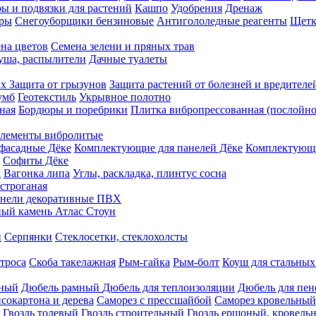
ы и подвязки для растений
Кашпо
Удобрения
Дренаж
еры
Снегоуборщики бензиновые
Антигололедные реагенты
Щетк
на цветов
Семена зелени и пряных трав
душа, распылители
Дачные туалеты
ых
Защита от грызунов
Защита растений от болезней и вредителе
умб
Геотекстиль
Укрывное полотно
ная
Бордюры и поребрики
Плитка вибропрессованная (послойно
лементы вибролитые
фасадные Дёке
Комплектующие для панелей Дёке
Комплектующи
Софиты Дёке
а
Вагонка липа
Углы, раскладка, плинтус сосна
строганая
нели декоративные ПВХ
ый камень Атлас Стоун
н
Серпянки
Стеклосетки, стеклохолсты
троса
Скоба такелажная
Рым-гайка
Рым-болт
Коуш для стальных
рный
Дюбель рамный
Дюбель для теплоизоляции
Дюбель для пен
сокартона и дерева
Саморез с прессшайбой
Саморез кровельный
Гвоздь толевый
Гвоздь строительный
Гвоздь ершоный, кровел