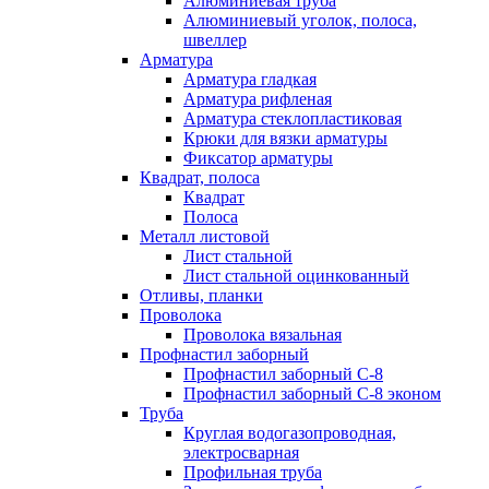
Алюминиевая труба
Алюминиевый уголок, полоса,
швеллер
Арматура
Арматура гладкая
Арматура рифленая
Арматура стеклопластиковая
Крюки для вязки арматуры
Фиксатор арматуры
Квадрат, полоса
Квадрат
Полоса
Металл листовой
Лист стальной
Лист стальной оцинкованный
Отливы, планки
Проволока
Проволока вязальная
Профнастил заборный
Профнастил заборный С-8
Профнастил заборный С-8 эконом
Труба
Круглая водогазопроводная,
электросварная
Профильная труба