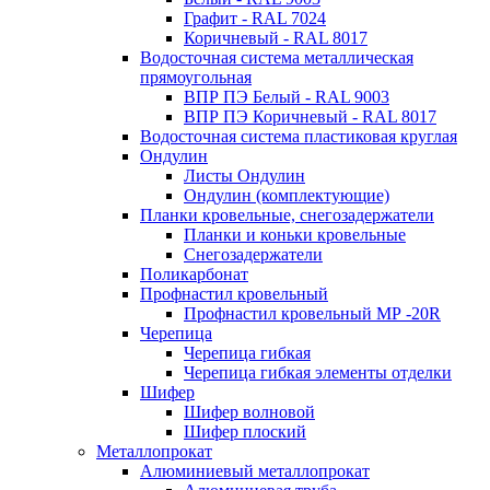
Графит - RAL 7024
Коричневый - RAL 8017
Водосточная система металлическая
прямоугольная
ВПР ПЭ Белый - RAL 9003
ВПР ПЭ Коричневый - RAL 8017
Водосточная система пластиковая круглая
Ондулин
Листы Ондулин
Ондулин (комплектующие)
Планки кровельные, снегозадержатели
Планки и коньки кровельные
Снегозадержатели
Поликарбонат
Профнастил кровельный
Профнастил кровельный МР -20R
Черепица
Черепица гибкая
Черепица гибкая элементы отделки
Шифер
Шифер волновой
Шифер плоский
Металлопрокат
Алюминиевый металлопрокат