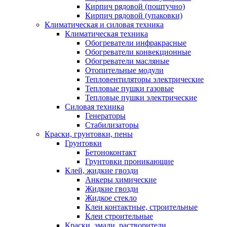
Кирпич рядовой (поштучно)
Кирпич рядовой (упаковки)
Климатическая и силовая техника
Климатическая техника
Обогреватели инфракрасные
Обогреватели конвекционные
Обогреватели масляные
Отопительные модули
Тепловентиляторы электрические
Тепловые пушки газовые
Тепловые пушки электрические
Силовая техника
Генераторы
Стабилизаторы
Краски, грунтовки, пены
Грунтовки
Бетоноконтакт
Грунтовки проникающие
Клей, жидкие гвозди
Анкеры химические
Жидкие гвозди
Жидкое стекло
Клеи контактные, строительные
Клеи строительные
Краски, эмали, растворители