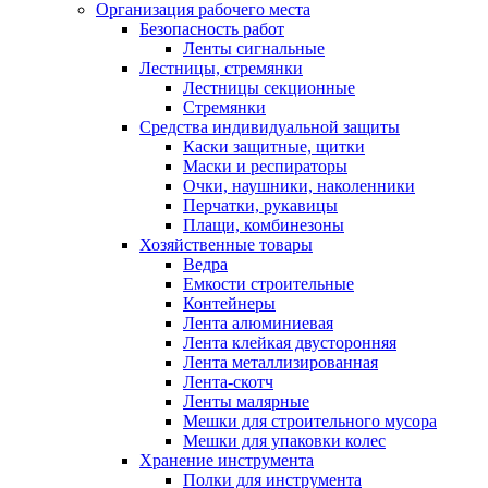
Организация рабочего места
Безопасность работ
Ленты сигнальные
Лестницы, стремянки
Лестницы секционные
Стремянки
Средства индивидуальной защиты
Каски защитные, щитки
Маски и респираторы
Очки, наушники, наколенники
Перчатки, рукавицы
Плащи, комбинезоны
Хозяйственные товары
Ведра
Емкости строительные
Контейнеры
Лента алюминиевая
Лента клейкая двусторонняя
Лента металлизированная
Лента-скотч
Ленты малярные
Мешки для строительного мусора
Мешки для упаковки колес
Хранение инструмента
Полки для инструмента