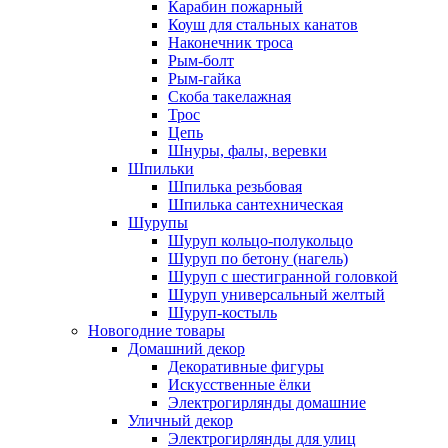
Карабин пожарный
Коуш для стальных канатов
Наконечник троса
Рым-болт
Рым-гайка
Скоба такелажная
Трос
Цепь
Шнуры, фалы, веревки
Шпильки
Шпилька резьбовая
Шпилька сантехническая
Шурупы
Шуруп кольцо-полукольцо
Шуруп по бетону (нагель)
Шуруп с шестигранной головкой
Шуруп универсальный желтый
Шуруп-костыль
Новогодние товары
Домашний декор
Декоративные фигуры
Искусственные ёлки
Электрогирлянды домашние
Уличный декор
Электрогирлянды для улиц