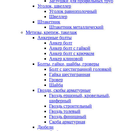
Заглушки для профильных труб
Уголок, швеллер
Уголок равнополочный
Швеллер
Штакетник
Штакетник металлический
Метизы, крепеж, такелаж
Анкерные болты
Анкер болт
Анкер болт с гайкой
Анкер болт с крючком
Анкер клиновой
Болты, гайки, шайбы, гроверы
Болт c шестигранной головкой
Гайка шестигранная
Гровер
Шайба
Гвозди, скобы арматурные
Гвоздь ершоный, кровельный,
шиферный
Гвоздь строительный
Гвоздь толевый
Гвоздь финишный
Скоба арматурная
Дюбели