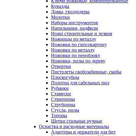
Ключи рожковые, комбинированные
Кувалды
Ломы, гвоздодеры
Молотки
Наборы инструментов
Напильники, надфили
Ножи строительные и лезвия
Ножницы по металлу
Ножовки по гипсокартону
Ножовки по металлу
Ножовки по пеноблоку
Ножовки, пилы по дереву
Отвертки
Пистолеты скобозабивные, скобы
Плоскогубцы
Полотна для сабельных пил
Рубанки
Стамески
Стрипперы
Струбцины
Стусла, пилы
Топоры
Щетки стальные ручные
Оснастка и расходные материалы
Адаптеры и держатели для бит