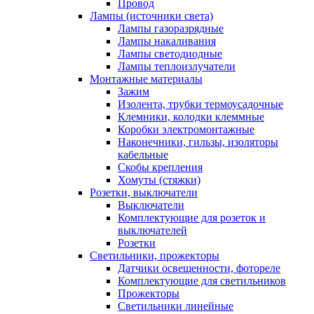
Провод
Лампы (источники света)
Лампы газоразрядные
Лампы накаливания
Лампы светодиодные
Лампы теплоизлучатели
Монтажные материалы
Зажим
Изолента, трубки термоусадочные
Клемники, колодки клеммные
Коробки электромонтажные
Наконечники, гильзы, изоляторы
кабельные
Скобы крепления
Хомуты (стяжки)
Розетки, выключатели
Выключатели
Комплектующие для розеток и
выключателей
Розетки
Светильники, прожекторы
Датчики освещенности, фотореле
Комплектующие для светильников
Прожекторы
Светильники линейные