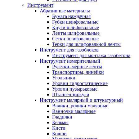
Инструмент
Абразивные материалы
Бумага наждачная
Губки шлифовальные
Круги шлифовальные
Ленты шлифовальные
Сетки шлифовальные
Терки для шлифовальной ленты
Инструмент для газоблоков
Инструмент для монтажа газобетона
Инструмент измерительный
Рулетки, мерные ленты
Транспортиры, линейки
Угольники
Уровни гидростатические
Уровни пузырьковые
Штангенциркули
Инструмент малярный и штукатурный
Валики, ролики малярные
Ванночки малярные
Гладилки
Кельмы
Кисти
Ковши