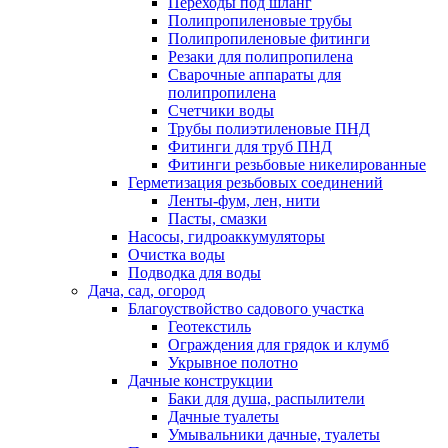
Переходы под шланг
Полипропиленовые трубы
Полипропиленовые фитинги
Резаки для полипропилена
Сварочные аппараты для
полипропилена
Счетчики воды
Трубы полиэтиленовые ПНД
Фитинги для труб ПНД
Фитинги резьбовые никелированные
Герметизация резьбовых соединений
Ленты-фум, лен, нити
Пасты, смазки
Насосы, гидроаккумуляторы
Очистка воды
Подводка для воды
Дача, сад, огород
Благоуствойство садового участка
Геотекстиль
Ограждения для грядок и клумб
Укрывное полотно
Дачные конструкции
Баки для душа, распылители
Дачные туалеты
Умывальники дачные, туалеты