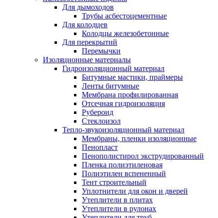
Для дымоходов
Трубы асбестоцементные
Для колодцев
Колодцы железобетонные
Для перекрытий
Перемычки
Изоляционные материалы
Гидроизоляционный материал
Битумные мастики, праймеры
Ленты битумные
Мембрана профилированная
Отсечная гидроизоляция
Рубероид
Стеклоизол
Тепло-звукоизоляционный материал
Мембраны, пленки изоляционные
Пенопласт
Пенополистирол экструдированный
Пленка полиэтиленовая
Полиэтилен вспененный
Тент строительный
Уплотнители для окон и дверей
Утеплители в плитах
Утеплители в рулонах
Утеплители для труб