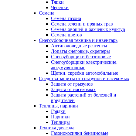
Тяпки
Черенки
Семена
Семена газона
Семена зелени и пряных трав
Семена овощей и бахчевых культур
Семена цветов
Снегоуборочная техника и инвентарь
Антигололедные реагенты
Лопаты снеговые, скреперы
Снегоуборщики бензиновые
Снегоуборщики электрические,
аккумуляторные
Щетки, скребки автомобильные
Средства защиты от грызунов и насекомых
Защита от грызунов
Защита от насекомых
Защита растений от болезней и
вредителей
Теплицы, парники
Грядки
Парники
Теплицы
Техника для сада
Газонокосилки бензиновые