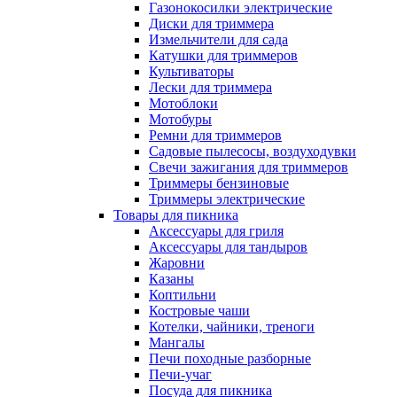
Газонокосилки электрические
Диски для триммера
Измельчители для сада
Катушки для триммеров
Культиваторы
Лески для триммера
Мотоблоки
Мотобуры
Ремни для триммеров
Садовые пылесосы, воздуходувки
Свечи зажигания для триммеров
Триммеры бензиновые
Триммеры электрические
Товары для пикника
Аксессуары для гриля
Аксессуары для тандыров
Жаровни
Казаны
Коптильни
Костровые чаши
Котелки, чайники, треноги
Мангалы
Печи походные разборные
Печи-учаг
Посуда для пикника