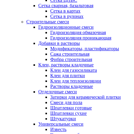
Сетка ЦПВС
Сетка сварная, базальтовая
Сетка в картах
Сетка в рулонах
Строительные смеси
Гидроизоляционные смеси
Гидроизоляция обмазочная
Гидроизоляция проникающая
Добавки в растворы
Модификаторы, пластификаторы
Сажа строительная
Фибра строительная
Клеи, растворы кладочные
Клеи для газосиликата
Клеи для плитки
Клеи для теплоизоляции
Растворы кладочные
Отделочные смеси
Затирки для керамической плитки
Смеси для пола
Шпатлевки готовые
Шпатлевки сухие
Штукатурки
Универсальные смеси
Известь