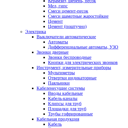
Керамзит, щебень, песок
Мел, гипс
Смеси цемент-песок
Смеси шамотные жаростойкие
Цемент
Цемент (поштучно)
Электрика
Выключатели автоматические
Автоматы
Дифференциальные автоматы, УЗО
Звонки дверные
Звонки беспроводные
Кнопки для электрических звонков
Инструмент, измерительные приборы
Мультиметры
Отвертки индикаторные
Паяльники
Кабеленесущие системы
Вводы кабельные
Кабель-каналы
Клипсы для труб
Площадки для труб
Трубы гофрированные
Кабельная продукция
Кабель