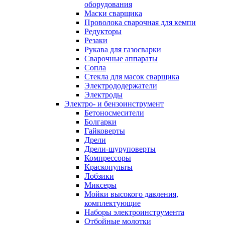
оборудования
Маски сварщика
Проволока сварочная для кемпи
Редукторы
Резаки
Рукава для газосварки
Сварочные аппараты
Сопла
Стекла для масок сварщика
Электрододержатели
Электроды
Электро- и бензоинструмент
Бетоносмесители
Болгарки
Гайковерты
Дрели
Дрели-шуруповерты
Компрессоры
Краскопульты
Лобзики
Миксеры
Мойки высокого давления,
комплектующие
Наборы электроинструмента
Отбойные молотки