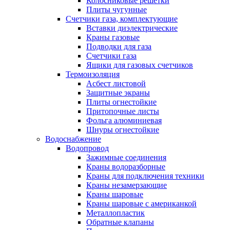
Колосниковые решетки
Плиты чугунные
Счетчики газа, комплектующие
Вставки диэлектрические
Краны газовые
Подводки для газа
Счетчики газа
Ящики для газовых счетчиков
Термоизоляция
Асбест листовой
Защитные экраны
Плиты огнестойкие
Притопочные листы
Фольга алюминиевая
Шнуры огнестойкие
Водоснабжение
Водопровод
Зажимные соединения
Краны водоразборные
Краны для подключения техники
Краны незамерзающие
Краны шаровые
Краны шаровые с американкой
Металлопластик
Обратные клапаны