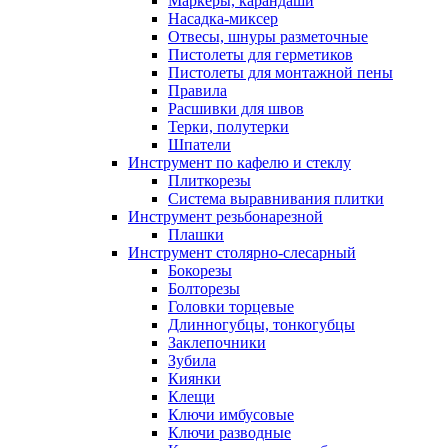
Маркеры, карандаши
Насадка-миксер
Отвесы, шнуры разметочные
Пистолеты для герметиков
Пистолеты для монтажной пены
Правила
Расшивки для швов
Терки, полутерки
Шпатели
Инструмент по кафелю и стеклу
Плиткорезы
Система выравнивания плитки
Инструмент резьбонарезной
Плашки
Инструмент столярно-слесарный
Бокорезы
Болторезы
Головки торцевые
Длинногубцы, тонкогубцы
Заклепочники
Зубила
Киянки
Клещи
Ключи имбусовые
Ключи разводные