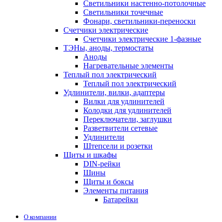
Светильники настенно-потолочные
Светильники точечные
Фонари, светильники-переноски
Счетчики электрические
Счетчики электрические 1-фазные
ТЭНы, аноды, термостаты
Аноды
Нагревательные элементы
Теплый пол электрический
Теплый пол электрический
Удлинители, вилки, адаптеры
Вилки для удлинителей
Колодки для удлинителей
Переключатели, заглушки
Разветвители сетевые
Удлинители
Штепсели и розетки
Щиты и шкафы
DIN-рейки
Шины
Щиты и боксы
Элементы питания
Батарейки
О компании