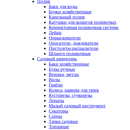
Полив
Баки для воды
Бочки хозяйственные
Капельный полив
Катушки для шлангов поливочых
Коннекторная поливочная система
Лейки
Опрыскиватели
Оросители, дождеватели
Пистолеты-распылители
Шланги поливочные
Садовый инвентарь
Баки хозяйственные
Буры ручные
Веники, метлы
Вилы
Грабли
Колеса, камеры для тачек
Кусторезы, сучкорезы
Лопаты
Малый садовый инструмент
Секаторы
Серпы
Тачки садовые
Топорище