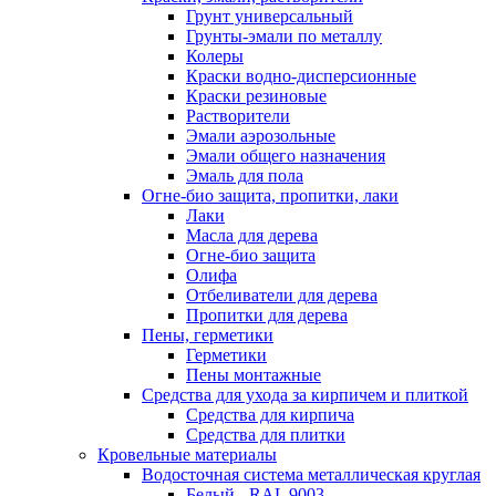
Грунт универсальный
Грунты-эмали по металлу
Колеры
Краски водно-дисперсионные
Краски резиновые
Растворители
Эмали аэрозольные
Эмали общего назначения
Эмаль для пола
Огне-био защита, пропитки, лаки
Лаки
Масла для дерева
Огне-био защита
Олифа
Отбеливатели для дерева
Пропитки для дерева
Пены, герметики
Герметики
Пены монтажные
Средства для ухода за кирпичем и плиткой
Средства для кирпича
Средства для плитки
Кровельные материалы
Водосточная система металлическая круглая
Белый - RAL 9003