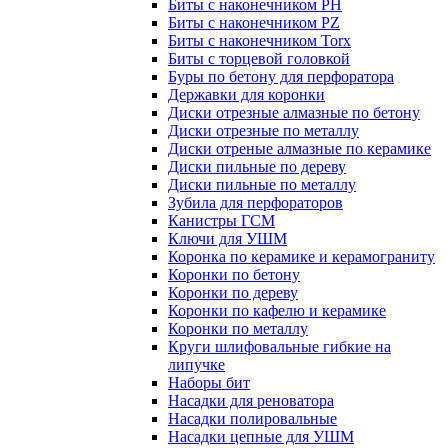
Биты с наконечником PH
Биты с наконечником PZ
Биты с наконечником Torx
Биты с торцевой головкой
Буры по бетону для перфоратора
Державки для коронки
Диски отрезные алмазные по бетону
Диски отрезные по металлу
Диски отреные алмазные по керамике
Диски пильные по дереву
Диски пильные по металлу
Зубила для перфораторов
Канистры ГСМ
Ключи для УШМ
Коронка по керамике и керамограниту
Коронки по бетону
Коронки по дереву
Коронки по кафелю и керамике
Коронки по металлу
Круги шлифовальные гибкие на
липучке
Наборы бит
Насадки для реноватора
Насадки полировальные
Насадки цепные для УШМ