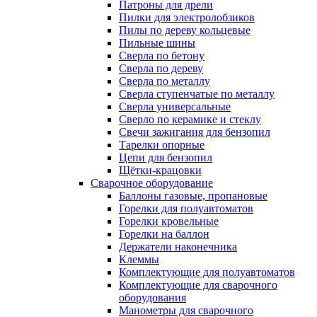
Патроны для дрели
Пилки для электролобзиков
Пилы по дереву кольцевые
Пильные шины
Сверла по бетону
Сверла по дереву
Сверла по металлу
Сверла ступенчатые по металлу
Сверла универсальные
Сверло по керамике и стеклу
Свечи зажигания для бензопил
Тарелки опорные
Цепи для бензопил
Щётки-крацовки
Сварочное оборудование
Баллоны газовые, пропановые
Горелки для полуавтоматов
Горелки кровельные
Горелки на баллон
Держатели наконечника
Клеммы
Комплектующие для полуавтоматов
Комплектующие для сварочного
оборудования
Манометры для сварочного