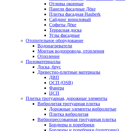
Отливы оконные
Панели фасадные Дёке
Плитка фасадная Hauberk
Сайдинг виниловый
Софиты Дёке
Террасная доска
Углы фасадные
Отопительное оборудование
Водонагреватели
Монтаж водопровода, отопления
Отопление
Пиломатериаллы
Доска, брус
Древестно-плитные материалы
ДВП
ОСП (OSB)
Фанера
ЦСП
Плитка тротуарная, дорожные элементы
Вибролитая тротуарная плитка
Дорожные элементы вибролитые
Плитка вибролитая
Вибропрессованная тротуарная плитка
Бордюры и поребрики
Бордюры и поребрики (поштучно)