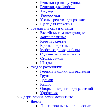
Решетки гриль чугунные
Решетки для барбекю
Тандыры
Термосумки
Уголь, средства для розжига
Щепа для копчения
Товары для сада и отдыха
Бассейны, комплектующие
Зонты пляжные
Качели садовые
Кресла подвесные
Мебель садовая, наборы
Садовая мебель из липы
Столы, стулья
Шатры
Уход за растениями
Горшки и ящики для растений
Грунты
Дренаж
Кашпо
Опоры и подвязки для растений
Удобрения
Двери, замки, сетки москитные
Двери
Двери входные металлические