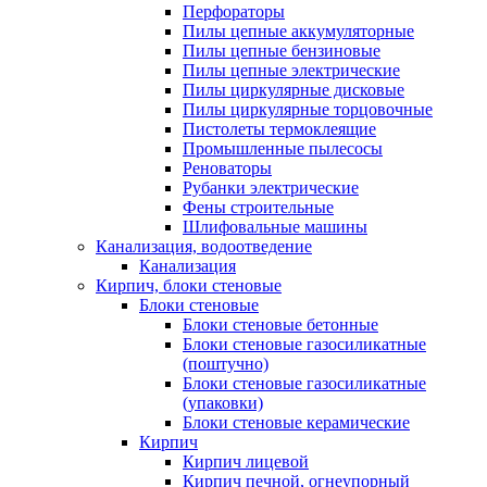
Перфораторы
Пилы цепные аккумуляторные
Пилы цепные бензиновые
Пилы цепные электрические
Пилы циркулярные дисковые
Пилы циркулярные торцовочные
Пистолеты термоклеящие
Промышленные пылесосы
Реноваторы
Рубанки электрические
Фены строительные
Шлифовальные машины
Канализация, водоотведение
Канализация
Кирпич, блоки стеновые
Блоки стеновые
Блоки стеновые бетонные
Блоки стеновые газосиликатные
(поштучно)
Блоки стеновые газосиликатные
(упаковки)
Блоки стеновые керамические
Кирпич
Кирпич лицевой
Кирпич печной, огнеупорный