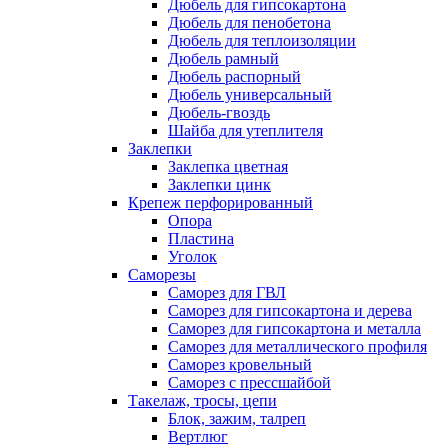
Дюбель для гипсокартона
Дюбель для пенобетона
Дюбель для теплоизоляции
Дюбель рамный
Дюбель распорный
Дюбель универсальный
Дюбель-гвоздь
Шайба для утеплителя
Заклепки
Заклепка цветная
Заклепки цинк
Крепеж перфорированный
Опора
Пластина
Уголок
Саморезы
Саморез для ГВЛ
Саморез для гипсокартона и дерева
Саморез для гипсокартона и металла
Саморез для металлического профиля
Саморез кровельный
Саморез с прессшайбой
Такелаж, тросы, цепи
Блок, зажим, талреп
Вертлюг