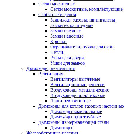
Сетки москитные
Сетки москитные, комплектующие
Скобяные изделия
Задвижки, засовы, шпингалеты
Замки велосипедные
Замки врезные
Замки навесные
Крючки
Ограничители, ручки для окон
Петли
Ручки для двери
Ушки для замков
Дымоходы, вентиляция
Вентиляция
Вентиляторы вытяжные
Вентиляционные решетки
Воздуховоды металлические
Воздуховоды пластиковые
Люки ревизионные
Дымоходы для котлов газовых настенных
Дымоходы коаксиальные
Дымоходы однотрубные
Дымоходы из нержавеющей стали
Дымоходы
Железобетонные изделия