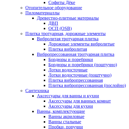
Софиты Дёке
Отопительное оборудование
Пиломатериаллы
Древестно-плитные материалы
ДВП
ОСП (OSB)
Плитка тротуарная, дорожные элементы
Вибролитая тротуарная плитка
Дорожные элементы вибролитые
Плитка вибролитая
Вибропрессованная тротуарная плитка
Бордюры и поребрики
Бордюры и поребрики (поштучно)
Лотки водосточные
Лотки водосточные (поштучно)
Плитка вибропрессованная
Плитка вибропрессованная (послойно)
Сантехника
Аксессуары для ванны и кухни
Аксессуары для ванных комнат
Аксессуары для кухни
Ванны, комплектующие
Ванны акриловые
Ванны стальные
Пробки, поручни