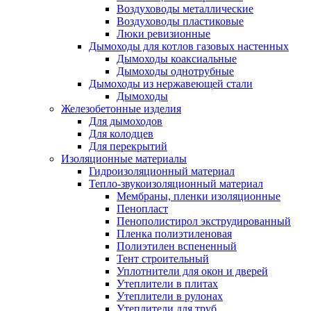
Воздуховоды металлические
Воздуховоды пластиковые
Люки ревизионные
Дымоходы для котлов газовых настенных
Дымоходы коаксиальные
Дымоходы однотрубные
Дымоходы из нержавеющей стали
Дымоходы
Железобетонные изделия
Для дымоходов
Для колодцев
Для перекрытий
Изоляционные материалы
Гидроизоляционный материал
Тепло-звукоизоляционный материал
Мембраны, пленки изоляционные
Пенопласт
Пенополистирол экструдированный
Пленка полиэтиленовая
Полиэтилен вспененный
Тент строительный
Уплотнители для окон и дверей
Утеплители в плитах
Утеплители в рулонах
Утеплители для труб