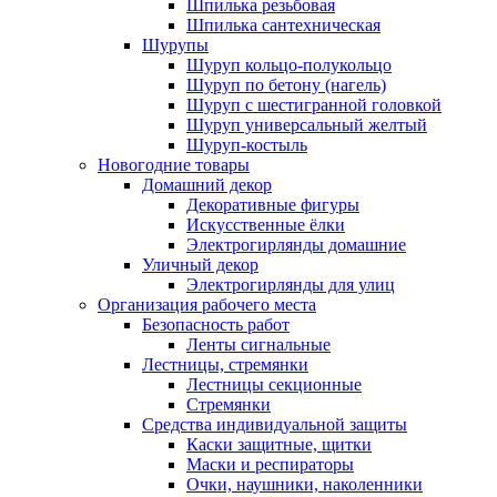
Шпилька резьбовая
Шпилька сантехническая
Шурупы
Шуруп кольцо-полукольцо
Шуруп по бетону (нагель)
Шуруп с шестигранной головкой
Шуруп универсальный желтый
Шуруп-костыль
Новогодние товары
Домашний декор
Декоративные фигуры
Искусственные ёлки
Электрогирлянды домашние
Уличный декор
Электрогирлянды для улиц
Организация рабочего места
Безопасность работ
Ленты сигнальные
Лестницы, стремянки
Лестницы секционные
Стремянки
Средства индивидуальной защиты
Каски защитные, щитки
Маски и респираторы
Очки, наушники, наколенники