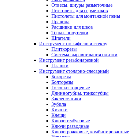
Отвесы, шнуры разметочные
Пистолеты для герметиков
Пистолеты для монтажной пены
Правила
Расшивки для швов
Терки, полутерки
Шпатели
Инструмент по кафелю и стеклу
Плиткорезы
Система выравнивания плитки
Инструмент резьбонарезной
Плашки
Инструмент столярно-слесарный
Бокорезы
Болторезы
Головки торцевые
Длинногубцы, тонкогубцы
Заклепочники
Зубила
Киянки
Клещи
Ключи имбусовые
Ключи разводные
Ключи рожковые, комбинированные