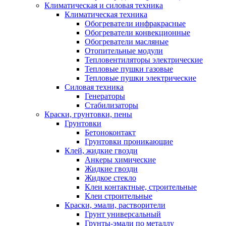
Климатическая и силовая техника
Климатическая техника
Обогреватели инфракрасные
Обогреватели конвекционные
Обогреватели масляные
Отопительные модули
Тепловентиляторы электрические
Тепловые пушки газовые
Тепловые пушки электрические
Силовая техника
Генераторы
Стабилизаторы
Краски, грунтовки, пены
Грунтовки
Бетоноконтакт
Грунтовки проникающие
Клей, жидкие гвозди
Анкеры химические
Жидкие гвозди
Жидкое стекло
Клеи контактные, строительные
Клеи строительные
Краски, эмали, растворители
Грунт универсальный
Грунты-эмали по металлу