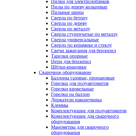
Пилки для электролобзиков
Пилы по дереву кольцевые
Пильные шины
Сверла по бетону
Сверла по дереву
Сверла по металлу
Сверла ступенчатые по металлу
Сверла универсальные
Сверло по керамике и стеклу
Свечи зажигания для бензопил
Тарелки опорные
Цепи для бензопил
Щётки-крацовки
Сварочное оборудование
Баллоны газовые, пропановые
Горелки для полуавтоматов
Горелки кровельные
Горелки на баллон
Держатели наконечника
Клеммы
Комплектующие для полуавтоматов
Комплектующие для сварочного
оборудования
Манометры для сварочного
оборудования