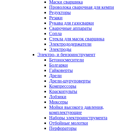
Маски сварщика
Проволока сварочная для кемпи
Редукторы
Резаки
Рукава для газосварки
Сварочные аппараты
Сопла
Стекла для масок сварщика
Электрододержатели
Электроды
Электро- и бензоинструмент
Бетоносмесители
Болгарки
Гайковерты
Дрели
Дрели-шуруповерты
Компрессоры
Краскопульты
Лобзики
Миксеры
Мойки высокого давления,
комплектующие
Наборы электроинструмента
Отбойные молотки
Перфораторы