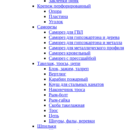
Заклепки цинк
Крепеж перфорированный
Опора
Пластина
Уголок
Саморезы
Саморез для ГВЛ
Саморез для гипсокартона и дерева
Саморез для гипсокартона и металла
Саморез для металлического профиля
Саморез кровельный
Саморез с прессшайбой
Такелаж, тросы, цепи
Блок, зажим, талреп
Вертлюг
Карабин пожарный
Коуш для стальных канатов
Наконечник троса
Рым-болт
Рым-гайка
Скоба такелажная
Трос
Цепь
Шнуры, фалы, веревки
Шпильки