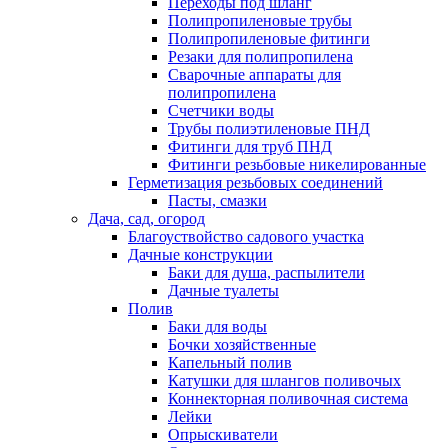
Переходы под шланг
Полипропиленовые трубы
Полипропиленовые фитинги
Резаки для полипропилена
Сварочные аппараты для
полипропилена
Счетчики воды
Трубы полиэтиленовые ПНД
Фитинги для труб ПНД
Фитинги резьбовые никелированные
Герметизация резьбовых соединений
Пасты, смазки
Дача, сад, огород
Благоуствойство садового участка
Дачные конструкции
Баки для душа, распылители
Дачные туалеты
Полив
Баки для воды
Бочки хозяйственные
Капельный полив
Катушки для шлангов поливочых
Коннекторная поливочная система
Лейки
Опрыскиватели