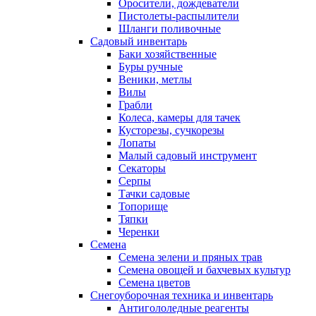
Оросители, дождеватели
Пистолеты-распылители
Шланги поливочные
Садовый инвентарь
Баки хозяйственные
Буры ручные
Веники, метлы
Вилы
Грабли
Колеса, камеры для тачек
Кусторезы, сучкорезы
Лопаты
Малый садовый инструмент
Секаторы
Серпы
Тачки садовые
Топорище
Тяпки
Черенки
Семена
Семена зелени и пряных трав
Семена овощей и бахчевых культур
Семена цветов
Снегоуборочная техника и инвентарь
Антигололедные реагенты