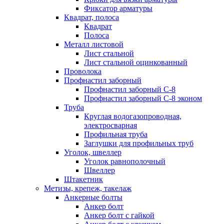
Фиксатор арматуры
Квадрат, полоса
Квадрат
Полоса
Металл листовой
Лист стальной
Лист стальной оцинкованный
Проволока
Профнастил заборный
Профнастил заборный С-8
Профнастил заборный С-8 эконом
Труба
Круглая водогазопроводная,
электросварная
Профильная труба
Заглушки для профильных труб
Уголок, швеллер
Уголок равнополочный
Швеллер
Штакетник
Метизы, крепеж, такелаж
Анкерные болты
Анкер болт
Анкер болт с гайкой