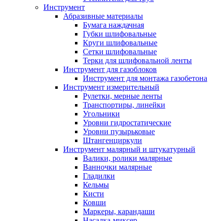
Инструмент
Абразивные материалы
Бумага наждачная
Губки шлифовальные
Круги шлифовальные
Сетки шлифовальные
Терки для шлифовальной ленты
Инструмент для газоблоков
Инструмент для монтажа газобетона
Инструмент измерительный
Рулетки, мерные ленты
Транспортиры, линейки
Угольники
Уровни гидростатические
Уровни пузырьковые
Штангенциркули
Инструмент малярный и штукатурный
Валики, ролики малярные
Ванночки малярные
Гладилки
Кельмы
Кисти
Ковши
Маркеры, карандаши
Насадка-миксер