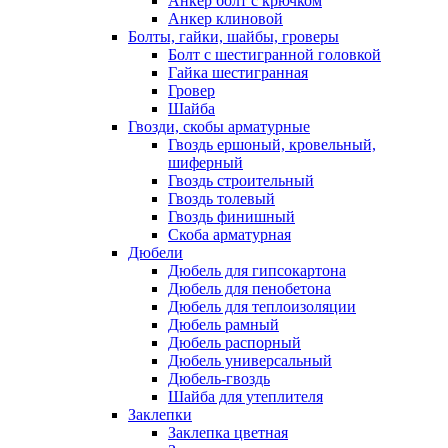
Анкер болт с крючком
Анкер клиновой
Болты, гайки, шайбы, гроверы
Болт c шестигранной головкой
Гайка шестигранная
Гровер
Шайба
Гвозди, скобы арматурные
Гвоздь ершоный, кровельный,
шиферный
Гвоздь строительный
Гвоздь толевый
Гвоздь финишный
Скоба арматурная
Дюбели
Дюбель для гипсокартона
Дюбель для пенобетона
Дюбель для теплоизоляции
Дюбель рамный
Дюбель распорный
Дюбель универсальный
Дюбель-гвоздь
Шайба для утеплителя
Заклепки
Заклепка цветная