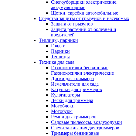
Снегоуборщики электрические,
аккумуляторные
Щетки, скребки автомобильные
Средства защиты от грызунов и насекомых
Защита от грызунов
Защита растений от болезней и
вредителей
Теплицы, парники
Грядки
Парники
Теплицы
Техника для сада
Газонокосилки бензиновые
Газонокосилки электрические
Диски для триммера
Измельчители для сада
Катушки для триммеров
Культиваторы
Лески для триммера
Мотоблоки
Мотобуры
Ремни для триммеров
Садовые пылесосы, воздуходувки
Свечи зажигания для триммеров
Триммеры бензиновые