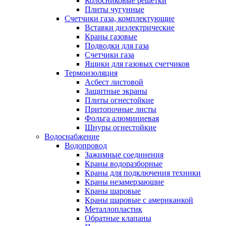
Колосниковые решетки
Плиты чугунные
Счетчики газа, комплектующие
Вставки диэлектрические
Краны газовые
Подводки для газа
Счетчики газа
Ящики для газовых счетчиков
Термоизоляция
Асбест листовой
Защитные экраны
Плиты огнестойкие
Притопочные листы
Фольга алюминиевая
Шнуры огнестойкие
Водоснабжение
Водопровод
Зажимные соединения
Краны водоразборные
Краны для подключения техники
Краны незамерзающие
Краны шаровые
Краны шаровые с американкой
Металлопластик
Обратные клапаны