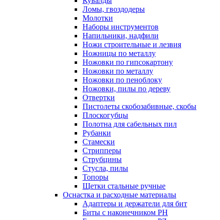
Кувалды
Ломы, гвоздодеры
Молотки
Наборы инструментов
Напильники, надфили
Ножи строительные и лезвия
Ножницы по металлу
Ножовки по гипсокартону
Ножовки по металлу
Ножовки по пеноблоку
Ножовки, пилы по дереву
Отвертки
Пистолеты скобозабивные, скобы
Плоскогубцы
Полотна для сабельных пил
Рубанки
Стамески
Стрипперы
Струбцины
Стусла, пилы
Топоры
Щетки стальные ручные
Оснастка и расходные материалы
Адаптеры и держатели для бит
Биты с наконечником PH