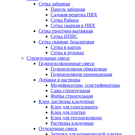
Сетка заборная
Панель заборная
Садовая решетка ПВХ
Сетка Рабица
Сетка сварная в ПВХ
Сетка просечно-вытяжная
Сетка ЦПВС
Сетка сварная, базальтовая
Сетка в картах
Сетка в рулонах
Строительные смеси
Гидроизоляционные смеси
Гидроизоляция обмазочная
Гидроизоляция проникающая
Добавки в растворы
Модификаторы, пластификаторы
Сажа строительная
Фибра строительная
Клеи, растворы кладочные
Клеи для газосиликата
Клеи для плитки
Клеи для теплоизоляции
Растворы кладочные
Отделочные смеси
Затирки для керамической плитки