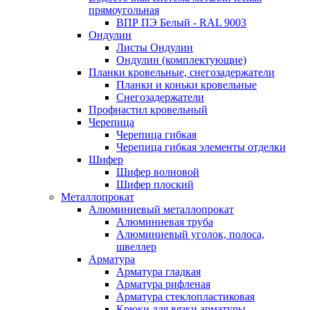
прямоугольная
ВПР ПЭ Белый - RAL 9003
Ондулин
Листы Ондулин
Ондулин (комплектующие)
Планки кровельные, снегозадержатели
Планки и коньки кровельные
Снегозадержатели
Профнастил кровельный
Черепица
Черепица гибкая
Черепица гибкая элементы отделки
Шифер
Шифер волновой
Шифер плоский
Металлопрокат
Алюминиевый металлопрокат
Алюминиевая труба
Алюминиевый уголок, полоса,
швеллер
Арматура
Арматура гладкая
Арматура рифленая
Арматура стеклопластиковая
Крюки для вязки арматуры