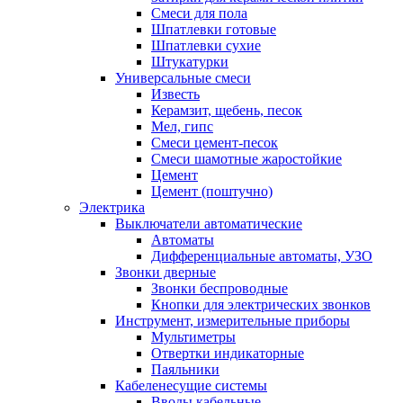
Смеси для пола
Шпатлевки готовые
Шпатлевки сухие
Штукатурки
Универсальные смеси
Известь
Керамзит, щебень, песок
Мел, гипс
Смеси цемент-песок
Смеси шамотные жаростойкие
Цемент
Цемент (поштучно)
Электрика
Выключатели автоматические
Автоматы
Дифференциальные автоматы, УЗО
Звонки дверные
Звонки беспроводные
Кнопки для электрических звонков
Инструмент, измерительные приборы
Мультиметры
Отвертки индикаторные
Паяльники
Кабеленесущие системы
Вводы кабельные