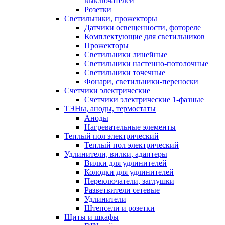
выключателей
Розетки
Светильники, прожекторы
Датчики освещенности, фотореле
Комплектующие для светильников
Прожекторы
Светильники линейные
Светильники настенно-потолочные
Светильники точечные
Фонари, светильники-переноски
Счетчики электрические
Счетчики электрические 1-фазные
ТЭНы, аноды, термостаты
Аноды
Нагревательные элементы
Теплый пол электрический
Теплый пол электрический
Удлинители, вилки, адаптеры
Вилки для удлинителей
Колодки для удлинителей
Переключатели, заглушки
Разветвители сетевые
Удлинители
Штепсели и розетки
Щиты и шкафы