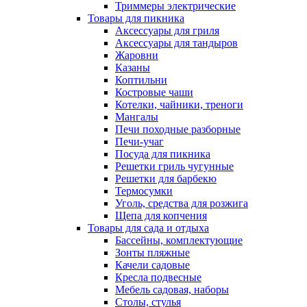
Триммеры электрические
Товары для пикника
Аксессуары для гриля
Аксессуары для тандыров
Жаровни
Казаны
Коптильни
Костровые чаши
Котелки, чайники, треноги
Мангалы
Печи походные разборные
Печи-учаг
Посуда для пикника
Решетки гриль чугунные
Решетки для барбекю
Термосумки
Уголь, средства для розжига
Щепа для копчения
Товары для сада и отдыха
Бассейны, комплектующие
Зонты пляжные
Качели садовые
Кресла подвесные
Мебель садовая, наборы
Столы, стулья