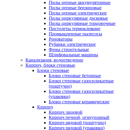
Пилы цепные аккумуляторные
Пилы цепные бензиновые
Пилы цепные электрические
Пилы циркулярные дисковые
Пилы циркулярные торцовочные
Пистолеты термоклеящие
Промышленные пылесосы
Реноваторы
Рубанки электрические
Фены строительные
Шлифовальные машины
Канализация, водоотведение
Кирпич, блоки стеновые
Блоки стеновые
Блоки стеновые бетонные
Блоки стеновые газосиликатные
(поштучно)
Блоки стеновые газосиликатные
(упаковки)
Блоки стеновые керамические
Кирпич
Кирпич лицевой
Кирпич печной, огнеупорный
Кирпич рядовой (поштучно)
Кирпич рядовой (упаковки)