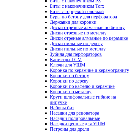
Биты с наконечником PZ
Биты с наконечником Torx
Биты с торцевой головкой
Буры по бетону для перфоратора
Державки для коронки
Диски отрезные алмазные по бетону
Диски отрезные по металлу
Диски отреные алмазные по керамике
Диски пильные по дереву
Диски пильные по металлу
Зубила для перфораторов
Канистры ГСМ
Ключи для УШМ
Коронка по керамике и керамограниту
Коронки по бетону
Коронки по дереву
Коронки по кафелю и керамике
Коронки по металлу
Круги шлифовальные гибкие на
липучке
Наборы бит
Насадки для реноватора
Насадки полировальные
Насадки цепные для УШМ
Патроны для дрели