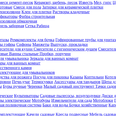
меси цемент-песок
Керамзит, щебень, песок
Известь
Мел, гипс
Ц
отовые
Смеси для пола
Затирки для керамической плитки
плоизоляции
Клеи для плитки
Растворы кладочные
ификаторы
Фибра строительная
изоляция обмазочная
нель заборная
Сетка Рабица
итазы
Ремкомплекты для бочка
Гофрированные трубы для унитаз
бы гофры
Сифоны
Манжеты
Выпуски, прокладки
есители для кухни
Смесители с гигиеническим душем
Смесител
ловые
Ванны стальные
Пробки, поручни
ля умывальника
Зеркала для ванных комнат
ары для ванных комнат
сственного камня
лектующие для умывальников
едства для розжига
Посуда для пикника
Казаны
Коптильни
Котел
ровни
Печи-учаг
Термосумки
Аксессуары для тандыров
Щепа дл
ы
Буры ручные
Черенки
Малый садовый инструмент
Тачки садо
ические
Культиваторы
Садовые пылесосы, воздуходувки
Диски д
ы электрические
Мотобуры
Измельчители для сада
Мотоблоки
ая поливочная система
Баки для воды
Бочки хозяйственные
Кап
комплектующие
Качели садовые
Кресла подвесные
Мебель садова