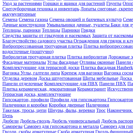
Уход за растениями
Горшки и ящики для растений
Грунты
Опор
Снегоуборочная техника и инвентарь
Лопаты снеговые, скреп
аккумуляторные
Семена
Семена газона
Семена овощей и бахчевых культур
Семе
Дачные конструкции
Умывальники дачные, туалеты
Баки для 
Теплицы, парники
Теплицы
Парники
Грядки
Средства защиты от грызунов и насекомых
Защита от насеком
Благоуствойство садового участка
Ограждения для грядок и кл
Вибропрессованная тротуарная плитка
Плитка вибропрессован
водосточные (поштучно)
Вибролитая тротуарная плитка
Плитка вибролитая
Дорожные э
Фасадные материалы
Углы фасадные
Отливы оконные
Панели 
Комплектующие для террасной доски
Плитка фасадная Hauberk
Вагонка
Углы, галтели липа
Крепеж для вагонки
Вагонка сосн
Отделка деревом
Доска шпунтованная
Щиты мебельные
Доска 
Панели отделочные
Комплектующие для ПВХ
Панели ПВХ
Па
Плитка керамическая, декоративная
Керамогранит
Искусственн
Террасная доска, комплектующие
Гипсокартон, профили
Профили для гипсокартона
Гипсокарто
Наличники и коробки
Коробки дверные
Наличники
Такелаж, тросы, цепи
Шнуры, фалы, веревки
Трос
Наконечник 
Цепь
Дюбели
Дюбель-гвоздь
Дюбель универсальный
Дюбель распо
Саморезы
Саморез для гипсокартона и металла
Саморез для гип
Гвозди, скобы арматурные
Скоба арматурная
Гвоздь финишный