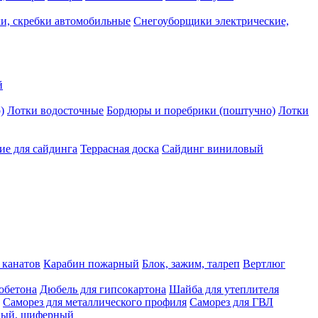
и, скребки автомобильные
Снегоуборщики электрические,
й
)
Лотки водосточные
Бордюры и поребрики (поштучно)
Лотки
е для сайдинга
Террасная доска
Сайдинг виниловый
 канатов
Карабин пожарный
Блок, зажим, талреп
Вертлюг
обетона
Дюбель для гипсокартона
Шайба для утеплителя
Саморез для металлического профиля
Саморез для ГВЛ
ьный, шиферный