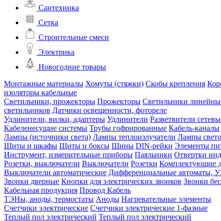
Сантехника
Сетка
Строительные смеси
Электрика
Новогодние товары
Монтажные материалы
Хомуты (стяжки)
Скобы крепления
Кор
изоляторы кабельные
Светильники, прожекторы
Прожекторы
Светильники линейны
светильников
Датчики освещенности, фотореле
Удлинители, вилки, адаптеры
Удлинители
Разветвители сетевы
Кабеленесущие системы
Трубы гофрированные
Кабель-каналы
Лампы (источники света)
Лампы теплоизлучатели
Лампы свет
Щиты и шкафы
Щиты и боксы
Шины
DIN-рейки
Элементы пи
Инструмент, измерительные приборы
Паяльники
Отвертки ин
Розетки, выключатели
Выключатели
Розетки
Комплектующие д
Выключатели автоматические
Дифференциальные автоматы, 
Звонки дверные
Кнопки для электрических звонков
Звонки бе
Кабельная продукция
Провод
Кабель
ТЭНы, аноды, термостаты
Аноды
Нагревательные элементы
Счетчики электрические
Счетчики электрические 1-фазные
Теплый пол электрический
Теплый пол электрический