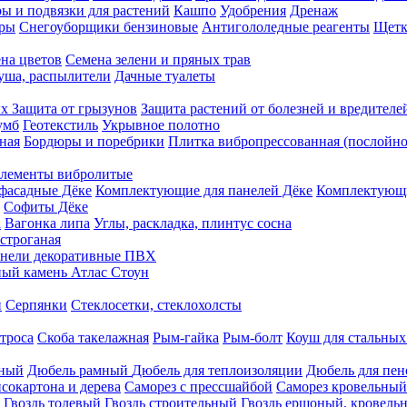
ы и подвязки для растений
Кашпо
Удобрения
Дренаж
еры
Снегоуборщики бензиновые
Антигололедные реагенты
Щетк
на цветов
Семена зелени и пряных трав
душа, распылители
Дачные туалеты
ых
Защита от грызунов
Защита растений от болезней и вредителе
умб
Геотекстиль
Укрывное полотно
ная
Бордюры и поребрики
Плитка вибропрессованная (послойно
лементы вибролитые
фасадные Дёке
Комплектующие для панелей Дёке
Комплектующи
Софиты Дёке
а
Вагонка липа
Углы, раскладка, плинтус сосна
строганая
нели декоративные ПВХ
ый камень Атлас Стоун
н
Серпянки
Стеклосетки, стеклохолсты
троса
Скоба такелажная
Рым-гайка
Рым-болт
Коуш для стальных
рный
Дюбель рамный
Дюбель для теплоизоляции
Дюбель для пен
сокартона и дерева
Саморез с прессшайбой
Саморез кровельный
Гвоздь толевый
Гвоздь строительный
Гвоздь ершоный, кровел