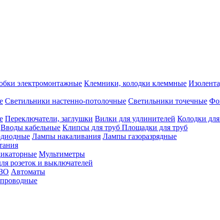
обки электромонтажные
Клемники, колодки клеммные
Изолента
е
Светильники настенно-потолочные
Светильники точечные
Фо
е
Переключатели, заглушки
Вилки для удлинителей
Колодки для
Вводы кабельные
Клипсы для труб
Площадки для труб
одиодные
Лампы накаливания
Лампы газоразрядные
тания
дикаторные
Мультиметры
ля розеток и выключателей
УЗО
Автоматы
спроводные