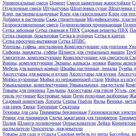
Универсальные смеси
Цемент
Смеси шамотные жаростойкие
С
Отделочные смеси
Штукатурки
Шпатлевки сухие
Шпатлевки г
Клеи, растворы кладочные
Клеи для газосиликата
Клеи для те
Добавки в растворы
Сажа строительная
Модификаторы, пласт
Гидроизоляционные смеси
Гидроизоляция проникающая
Гидро
Сетка заборная
Сетка сварная в ПВХ
Садовая решетка ПВХ
Па
Сетка сварная, базальтовая
Сетка в рулонах
Сетка в картах
Сетка просечно-вытяжная
Сетка ЦПВС
Унитазы, гофры, инсталяции
Комплектующие для унитазов
Ун
Сифоны, манжеты, гофры
Шланги для стиральных машин
Тру
Смесители, комплектующие
Комплектующие для смесителя
См
Ванны, комплектующие
Экраны, каркасы, ножки
Ванны акри
Мебель для ванных комнат
Шкафы настенные, пеналы
Тумбы д
Аксессуары для ванны и кухни
Аксессуары для кухни
Аксессу
Мойки кухонные
Мойки из нержавеющей стали
Мойки из иску
Умывальники, комплектующие
Умывальники, пьедесталы
Комп
Товары для пикника
Тандыры
Аксессуары для гриля
Уголь, ср
гриль чугунные
Костровые чаши
Печи походные разборные
Жа
Садовый инвентарь
Лопаты
Серпы
Грабли
Вилы
Веники, метл
для тачек
Тяпки
Топорище
Секаторы
Техника для сада
Триммеры бензиновые
Газонокосилки электр
Ремни для триммеров
Свечи зажигания для триммеров
Триммер
Полив
Шланги поливочные
Опрыскиватели
Лейки
Коннекторн
распылители
Оросители, дождеватели
Товары для сада и отдыха
Садовая мебель из липы
Бассейны, 