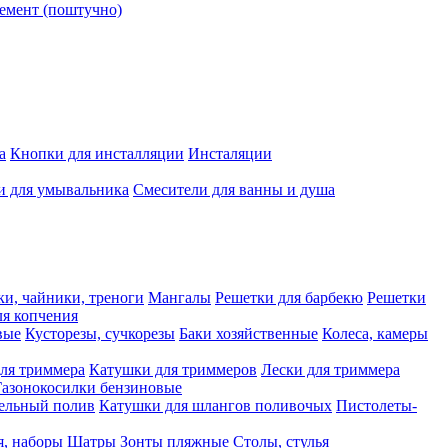
емент (поштучно)
а
Кнопки для инсталляции
Инсталяции
и для умывальника
Смесители для ванны и душа
ки, чайники, треноги
Мангалы
Решетки для барбекю
Решетки
я копчения
вые
Кусторезы, сучкорезы
Баки хозяйственные
Колеса, камеры
ля триммера
Катушки для триммеров
Лески для триммера
Газонокосилки бензиновые
ельный полив
Катушки для шлангов поливочых
Пистолеты-
я, наборы
Шатры
Зонты пляжные
Столы, стулья