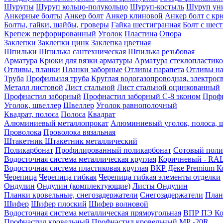
Шурупы
Шуруп кольцо-полукольцо
Шуруп-костыль
Шуруп ун
Анкерные болты
Анкер болт
Анкер клиновой
Анкер болт с кр
Болты, гайки, шайбы, гроверы
Гайка шестигранная
Болт c шес
Крепеж перфорированный
Уголок
Пластина
Опора
Заклепки
Заклепки цинк
Заклепка цветная
Шпильки
Шпилька сантехническая
Шпилька резьбовая
Арматура
Крюки для вязки арматуры
Арматура стеклопластико
Отливы, планки
Планки заборные
Отливы парапета
Отливы на
Труба
Профильная труба
Круглая водогазопроводная, электрос
Металл листовой
Лист стальной
Лист стальной оцинкованный
Профнастил заборный
Профнастил заборный С-8 эконом
Профн
Уголок, швеллер
Швеллер
Уголок равнополочный
Квадрат, полоса
Полоса
Квадрат
Алюминиевый металлопрокат
Алюминиевый уголок, полоса, 
Проволока
Проволока вязальная
Штакетник
Штакетник металлический
Поликарбонат
Профилированный поликарбонат
Сотовый поли
Водосточная система металлическая круглая
Коричневый - RAL
Водосточная система пластиковая круглая
ВКР Дёке Premium К
Черепица
Черепица гибкая
Черепица гибкая элементы отделки
Ондулин
Ондулин (комплектующие)
Листы Ондулин
Планки кровельные, снегозадержатели
Снегозадержатели
План
Шифер
Шифер плоский
Шифер волновой
Водосточная система металлическая прямоугольная
ВПР ПЭ Ко
Профнастил кровельный
Профнастил кровельный МР -20R