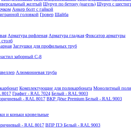
иверсальный желтый
Шуруп по бетону (нагель)
Шуруп с шестиг
ючком
Анкер болт с гайкой
тигранной головкой
Гровер
Шайба
вая
Арматура рифленая
Арматура гладкая
Фиксатор арматуры
 столб
варная
Заглушки для профильных труб
астил заборный С-8
швеллер
Алюминиевая труба
карбонат
Комплектующие для поликарбоната
Монолитный поли
 8017
Графит - RAL 7024
Белый - RAL 9003
оричневый - RAL 8017
ВКР Дёке Premium Белый - RAL 9003
ки и коньки кровельные
ричневый - RAL 8017
ВПР ПЭ Белый - RAL 9003