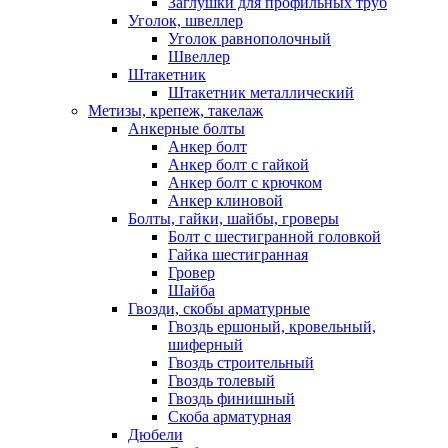
Заглушки для профильных труб
Уголок, швеллер
Уголок равнополочный
Швеллер
Штакетник
Штакетник металлический
Метизы, крепеж, такелаж
Анкерные болты
Анкер болт
Анкер болт с гайкой
Анкер болт с крючком
Анкер клиновой
Болты, гайки, шайбы, гроверы
Болт c шестигранной головкой
Гайка шестигранная
Гровер
Шайба
Гвозди, скобы арматурные
Гвоздь ершоный, кровельный,
шиферный
Гвоздь строительный
Гвоздь толевый
Гвоздь финишный
Скоба арматурная
Дюбели