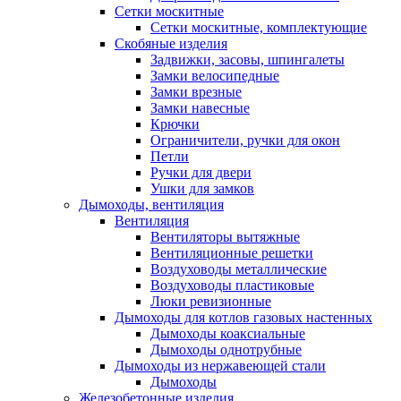
Сетки москитные
Сетки москитные, комплектующие
Скобяные изделия
Задвижки, засовы, шпингалеты
Замки велосипедные
Замки врезные
Замки навесные
Крючки
Ограничители, ручки для окон
Петли
Ручки для двери
Ушки для замков
Дымоходы, вентиляция
Вентиляция
Вентиляторы вытяжные
Вентиляционные решетки
Воздуховоды металлические
Воздуховоды пластиковые
Люки ревизионные
Дымоходы для котлов газовых настенных
Дымоходы коаксиальные
Дымоходы однотрубные
Дымоходы из нержавеющей стали
Дымоходы
Железобетонные изделия