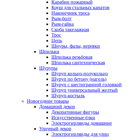
Карабин пожарный
Коуш для стальных канатов
Наконечник троса
Рым-болт
Рым-гайка
Скоба такелажная
Трос
Цепь
Шнуры, фалы, веревки
Шпильки
Шпилька резьбовая
Шпилька сантехническая
Шурупы
Шуруп кольцо-полукольцо
Шуруп по бетону (нагель)
Шуруп с шестигранной головкой
Шуруп универсальный желтый
Шуруп-костыль
Новогодние товары
Домашний декор
Декоративные фигуры
Искусственные ёлки
Электрогирлянды домашние
Уличный декор
Электрогирлянды для улиц