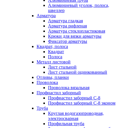
Алюминиевая труба
Алюминиевый уголок, полоса,
швеллер
Арматура
Арматура гладкая
Арматура рифленая
Арматура стеклопластиковая
Крюки для вязки арматуры
Фиксатор арматуры
Квадрат, полоса
Квадрат
Полоса
Металл листовой
Лист стальной
Лист стальной оцинкованный
Отливы, планки
Проволока
Проволока вязальная
Профнастил заборный
Профнастил заборный С-8
Профнастил заборный С-8 эконом
Труба
Круглая водогазопроводная,
электросварная
Профильная труба