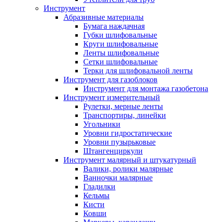
Инструмент
Абразивные материалы
Бумага наждачная
Губки шлифовальные
Круги шлифовальные
Ленты шлифовальные
Сетки шлифовальные
Терки для шлифовальной ленты
Инструмент для газоблоков
Инструмент для монтажа газобетона
Инструмент измерительный
Рулетки, мерные ленты
Транспортиры, линейки
Угольники
Уровни гидростатические
Уровни пузырьковые
Штангенциркули
Инструмент малярный и штукатурный
Валики, ролики малярные
Ванночки малярные
Гладилки
Кельмы
Кисти
Ковши