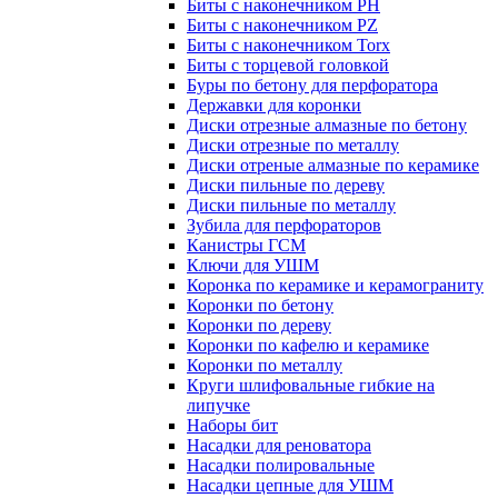
Биты с наконечником PH
Биты с наконечником PZ
Биты с наконечником Torx
Биты с торцевой головкой
Буры по бетону для перфоратора
Державки для коронки
Диски отрезные алмазные по бетону
Диски отрезные по металлу
Диски отреные алмазные по керамике
Диски пильные по дереву
Диски пильные по металлу
Зубила для перфораторов
Канистры ГСМ
Ключи для УШМ
Коронка по керамике и керамограниту
Коронки по бетону
Коронки по дереву
Коронки по кафелю и керамике
Коронки по металлу
Круги шлифовальные гибкие на
липучке
Наборы бит
Насадки для реноватора
Насадки полировальные
Насадки цепные для УШМ