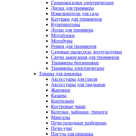
Газонокосилки электрические
Диски для триммера
Измельчители для сада
Катушки для триммеров
Культиваторы
Лески для триммера
Мотоблоки
Мотобуры
Ремни для триммеров
Садовые пылесосы, воздуходувки
Свечи зажигания для триммеров
Триммеры бензиновые
Триммеры электрические
Товары для пикника
Аксессуары для гриля
Аксессуары для тандыров
Жаровни
Казаны
Коптильни
Костровые чаши
Котелки, чайники, треноги
Мангалы
Печи походные разборные
Печи-учаг
Посуда для пикника