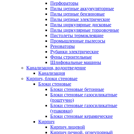
Перфораторы
Пилы цепные аккумуляторные
Пилы цепные бензиновые
Пилы цепные электрические
Пилы циркулярные дисковые
Пилы циркулярные торцовочные
Пистолеты термоклеящие
Промышленные пылесосы
Реноваторы
Рубанки электрические
Фены строительные
Шлифовальные машины
Канализация, водоотведение
Канализация
Кирпич, блоки стеновые
Блоки стеновые
Блоки стеновые бетонные
Блоки стеновые газосиликатные
(поштучно)
Блоки стеновые газосиликатные
(упаковки)
Блоки стеновые керамические
Кирпич
Кирпич лицевой
Кирпич печной, огнеупорный