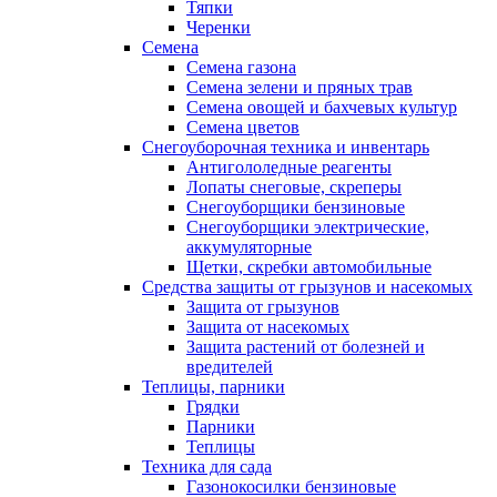
Тяпки
Черенки
Семена
Семена газона
Семена зелени и пряных трав
Семена овощей и бахчевых культур
Семена цветов
Снегоуборочная техника и инвентарь
Антигололедные реагенты
Лопаты снеговые, скреперы
Снегоуборщики бензиновые
Снегоуборщики электрические,
аккумуляторные
Щетки, скребки автомобильные
Средства защиты от грызунов и насекомых
Защита от грызунов
Защита от насекомых
Защита растений от болезней и
вредителей
Теплицы, парники
Грядки
Парники
Теплицы
Техника для сада
Газонокосилки бензиновые