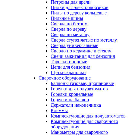
Патроны для дрели
Пилки для электролобзиков
Пилы по дереву кольцевые
Пильные шины
Сверла по бетону
Сверла по дереву
Сверла по металлу
Сверла ступенчатые по металлу
Сверла универсальные
Сверло по керамике и стеклу
Свечи зажигания для бензопил
Тарелки опорные
Цепи для бензопил
Щётки-крацовки
Сварочное оборудование
Баллоны газовые, пропановые
Горелки для полуавтоматов
Горелки кровельные
Горелки на баллон
Держатели наконечника
Клеммы
Комплектующие для полуавтоматов
Комплектующие для сварочного
оборудования
Манометры для сварочного