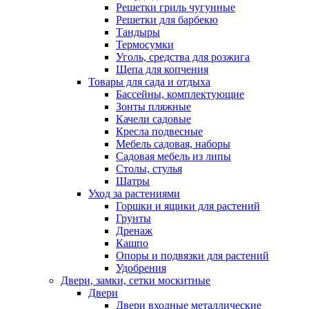
Решетки гриль чугунные
Решетки для барбекю
Тандыры
Термосумки
Уголь, средства для розжига
Щепа для копчения
Товары для сада и отдыха
Бассейны, комплектующие
Зонты пляжные
Качели садовые
Кресла подвесные
Мебель садовая, наборы
Садовая мебель из липы
Столы, стулья
Шатры
Уход за растениями
Горшки и ящики для растений
Грунты
Дренаж
Кашпо
Опоры и подвязки для растений
Удобрения
Двери, замки, сетки москитные
Двери
Двери входные металлические