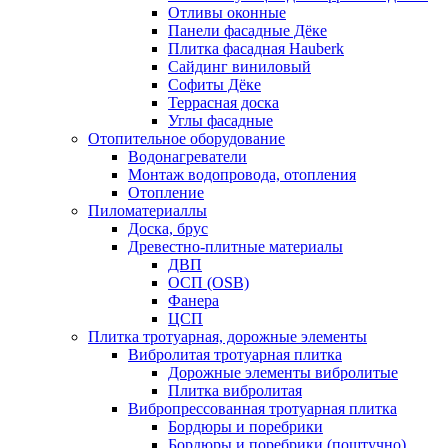
Отливы оконные
Панели фасадные Дёке
Плитка фасадная Hauberk
Сайдинг виниловый
Софиты Дёке
Террасная доска
Углы фасадные
Отопительное оборудование
Водонагреватели
Монтаж водопровода, отопления
Отопление
Пиломатериаллы
Доска, брус
Древестно-плитные материалы
ДВП
ОСП (OSB)
Фанера
ЦСП
Плитка тротуарная, дорожные элементы
Вибролитая тротуарная плитка
Дорожные элементы вибролитые
Плитка вибролитая
Вибропрессованная тротуарная плитка
Бордюры и поребрики
Бордюры и поребрики (поштучно)