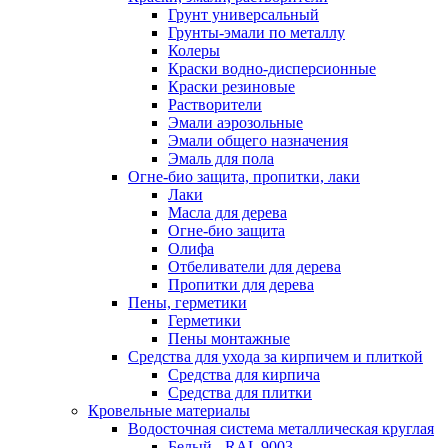
Грунт универсальный
Грунты-эмали по металлу
Колеры
Краски водно-дисперсионные
Краски резиновые
Растворители
Эмали аэрозольные
Эмали общего назначения
Эмаль для пола
Огне-био защита, пропитки, лаки
Лаки
Масла для дерева
Огне-био защита
Олифа
Отбеливатели для дерева
Пропитки для дерева
Пены, герметики
Герметики
Пены монтажные
Средства для ухода за кирпичем и плиткой
Средства для кирпича
Средства для плитки
Кровельные материалы
Водосточная система металлическая круглая
Белый - RAL 9003