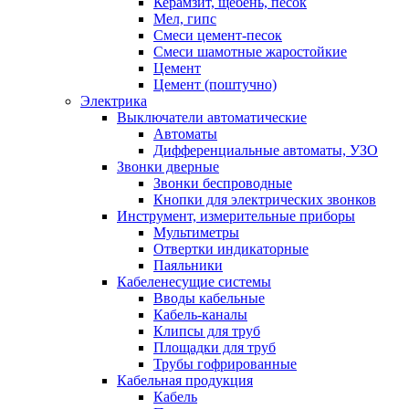
Керамзит, щебень, песок
Мел, гипс
Смеси цемент-песок
Смеси шамотные жаростойкие
Цемент
Цемент (поштучно)
Электрика
Выключатели автоматические
Автоматы
Дифференциальные автоматы, УЗО
Звонки дверные
Звонки беспроводные
Кнопки для электрических звонков
Инструмент, измерительные приборы
Мультиметры
Отвертки индикаторные
Паяльники
Кабеленесущие системы
Вводы кабельные
Кабель-каналы
Клипсы для труб
Площадки для труб
Трубы гофрированные
Кабельная продукция
Кабель