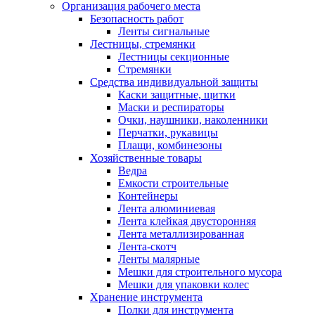
Организация рабочего места
Безопасность работ
Ленты сигнальные
Лестницы, стремянки
Лестницы секционные
Стремянки
Средства индивидуальной защиты
Каски защитные, щитки
Маски и респираторы
Очки, наушники, наколенники
Перчатки, рукавицы
Плащи, комбинезоны
Хозяйственные товары
Ведра
Емкости строительные
Контейнеры
Лента алюминиевая
Лента клейкая двусторонняя
Лента металлизированная
Лента-скотч
Ленты малярные
Мешки для строительного мусора
Мешки для упаковки колес
Хранение инструмента
Полки для инструмента