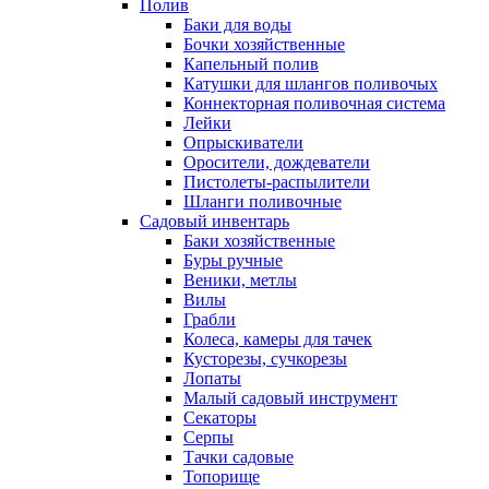
Полив
Баки для воды
Бочки хозяйственные
Капельный полив
Катушки для шлангов поливочых
Коннекторная поливочная система
Лейки
Опрыскиватели
Оросители, дождеватели
Пистолеты-распылители
Шланги поливочные
Садовый инвентарь
Баки хозяйственные
Буры ручные
Веники, метлы
Вилы
Грабли
Колеса, камеры для тачек
Кусторезы, сучкорезы
Лопаты
Малый садовый инструмент
Секаторы
Серпы
Тачки садовые
Топорище