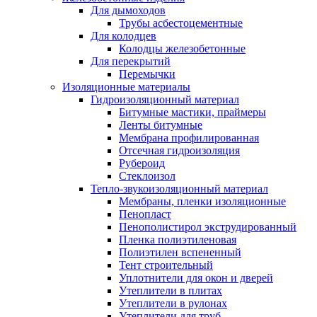
Для дымоходов
Трубы асбестоцементные
Для колодцев
Колодцы железобетонные
Для перекрытий
Перемычки
Изоляционные материалы
Гидроизоляционный материал
Битумные мастики, праймеры
Ленты битумные
Мембрана профилированная
Отсечная гидроизоляция
Рубероид
Стеклоизол
Тепло-звукоизоляционный материал
Мембраны, пленки изоляционные
Пенопласт
Пенополистирол экструдированный
Пленка полиэтиленовая
Полиэтилен вспененный
Тент строительный
Уплотнители для окон и дверей
Утеплители в плитах
Утеплители в рулонах
Утеплители для труб