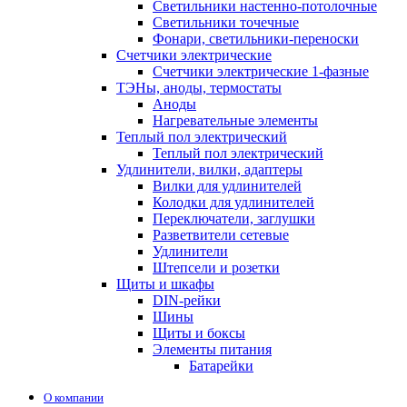
Светильники настенно-потолочные
Светильники точечные
Фонари, светильники-переноски
Счетчики электрические
Счетчики электрические 1-фазные
ТЭНы, аноды, термостаты
Аноды
Нагревательные элементы
Теплый пол электрический
Теплый пол электрический
Удлинители, вилки, адаптеры
Вилки для удлинителей
Колодки для удлинителей
Переключатели, заглушки
Разветвители сетевые
Удлинители
Штепсели и розетки
Щиты и шкафы
DIN-рейки
Шины
Щиты и боксы
Элементы питания
Батарейки
О компании