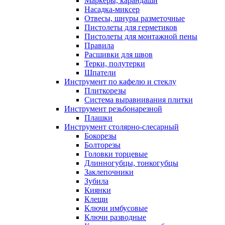
Маркеры, карандаши
Насадка-миксер
Отвесы, шнуры разметочные
Пистолеты для герметиков
Пистолеты для монтажной пены
Правила
Расшивки для швов
Терки, полутерки
Шпатели
Инструмент по кафелю и стеклу
Плиткорезы
Система выравнивания плитки
Инструмент резьбонарезной
Плашки
Инструмент столярно-слесарный
Бокорезы
Болторезы
Головки торцевые
Длинногубцы, тонкогубцы
Заклепочники
Зубила
Киянки
Клещи
Ключи имбусовые
Ключи разводные