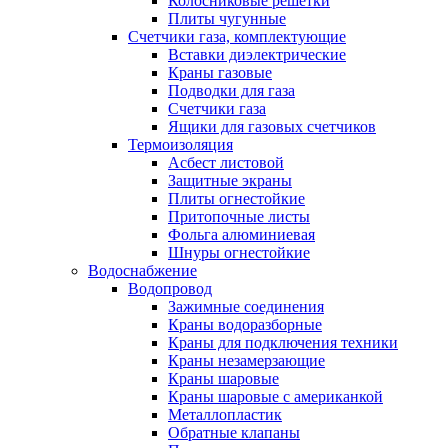
Колосниковые решетки
Плиты чугунные
Счетчики газа, комплектующие
Вставки диэлектрические
Краны газовые
Подводки для газа
Счетчики газа
Ящики для газовых счетчиков
Термоизоляция
Асбест листовой
Защитные экраны
Плиты огнестойкие
Притопочные листы
Фольга алюминиевая
Шнуры огнестойкие
Водоснабжение
Водопровод
Зажимные соединения
Краны водоразборные
Краны для подключения техники
Краны незамерзающие
Краны шаровые
Краны шаровые с американкой
Металлопластик
Обратные клапаны