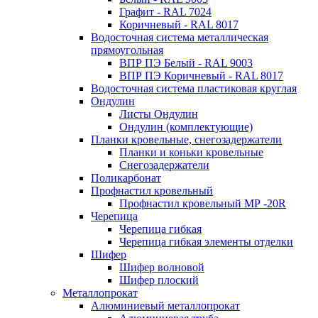
Графит - RAL 7024
Коричневый - RAL 8017
Водосточная система металлическая
прямоугольная
ВПР ПЭ Белый - RAL 9003
ВПР ПЭ Коричневый - RAL 8017
Водосточная система пластиковая круглая
Ондулин
Листы Ондулин
Ондулин (комплектующие)
Планки кровельные, снегозадержатели
Планки и коньки кровельные
Снегозадержатели
Поликарбонат
Профнастил кровельный
Профнастил кровельный МР -20R
Черепица
Черепица гибкая
Черепица гибкая элементы отделки
Шифер
Шифер волновой
Шифер плоский
Металлопрокат
Алюминиевый металлопрокат