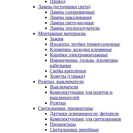
Провод
Лампы (источники света)
Лампы газоразрядные
Лампы накаливания
Лампы светодиодные
Лампы теплоизлучатели
Монтажные материалы
Зажим
Изолента, трубки термоусадочные
Клемники, колодки клеммные
Коробки электромонтажные
Наконечники, гильзы, изоляторы
кабельные
Скобы крепления
Хомуты (стяжки)
Розетки, выключатели
Выключатели
Комплектующие для розеток и
выключателей
Розетки
Светильники, прожекторы
Датчики освещенности, фотореле
Комплектующие для светильников
Прожекторы
Светильники линейные