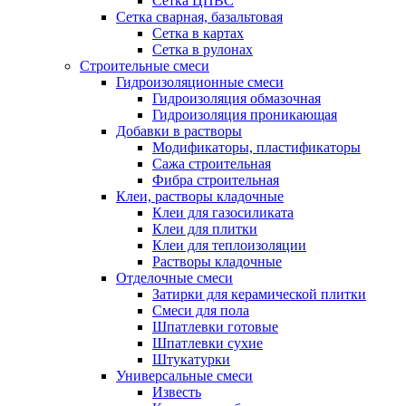
Сетка ЦПВС
Сетка сварная, базальтовая
Сетка в картах
Сетка в рулонах
Строительные смеси
Гидроизоляционные смеси
Гидроизоляция обмазочная
Гидроизоляция проникающая
Добавки в растворы
Модификаторы, пластификаторы
Сажа строительная
Фибра строительная
Клеи, растворы кладочные
Клеи для газосиликата
Клеи для плитки
Клеи для теплоизоляции
Растворы кладочные
Отделочные смеси
Затирки для керамической плитки
Смеси для пола
Шпатлевки готовые
Шпатлевки сухие
Штукатурки
Универсальные смеси
Известь