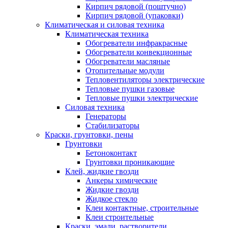
Кирпич рядовой (поштучно)
Кирпич рядовой (упаковки)
Климатическая и силовая техника
Климатическая техника
Обогреватели инфракрасные
Обогреватели конвекционные
Обогреватели масляные
Отопительные модули
Тепловентиляторы электрические
Тепловые пушки газовые
Тепловые пушки электрические
Силовая техника
Генераторы
Стабилизаторы
Краски, грунтовки, пены
Грунтовки
Бетоноконтакт
Грунтовки проникающие
Клей, жидкие гвозди
Анкеры химические
Жидкие гвозди
Жидкое стекло
Клеи контактные, строительные
Клеи строительные
Краски, эмали, растворители