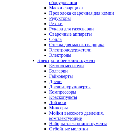
оборудования
Маски сварщика
Проволока сварочная для кемпи
Редукторы
Резаки
Рукава для газосварки
Сварочные аппараты
Сопла
Стекла для масок сварщика
Электрододержатели
Электроды
Электро- и бензоинструмент
Бетоносмесители
Болгарки
Гайковерты
Дрели
Дрели-шуруповерты
Компрессоры
Краскопульты
Лобзики
Миксеры
Мойки высокого давления,
комплектующие
Наборы электроинструмента
Отбойные молотки