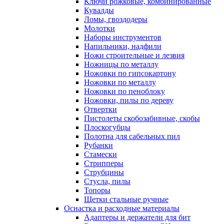
Ключи рожковые, комбинированные
Кувалды
Ломы, гвоздодеры
Молотки
Наборы инструментов
Напильники, надфили
Ножи строительные и лезвия
Ножницы по металлу
Ножовки по гипсокартону
Ножовки по металлу
Ножовки по пеноблоку
Ножовки, пилы по дереву
Отвертки
Пистолеты скобозабивные, скобы
Плоскогубцы
Полотна для сабельных пил
Рубанки
Стамески
Стрипперы
Струбцины
Стусла, пилы
Топоры
Щетки стальные ручные
Оснастка и расходные материалы
Адаптеры и держатели для бит