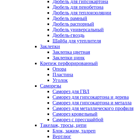
Дюбель для гипсокартона
Дюбель для пенобетона
Дюбель для теплоизоляции
Дюбель рамный
Дюбель распорный
Дюбель универсальный
Дюбель-гвоздь
Шайба для утеплителя
Заклепки
Заклепка цветная
Заклепки цинк
Крепеж перфорированный
Опора
Пластина
Уголок
Саморезы
Саморез для ГВЛ
Саморез для гипсокартона и дерева
Саморез для гипсокартона и металла
Саморез для металлического профиля
Саморез кровельный
Саморез с прессшайбой
Такелаж, тросы, цепи
Блок, зажим, талреп
Вертлюг