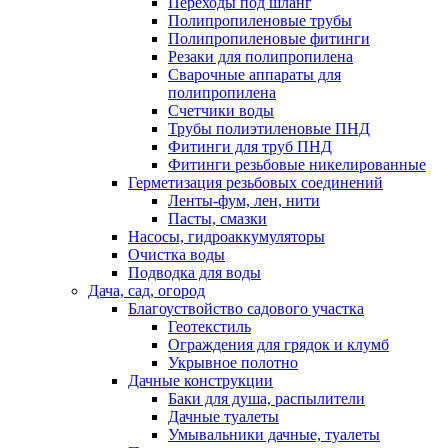
Переходы под шланг
Полипропиленовые трубы
Полипропиленовые фитинги
Резаки для полипропилена
Сварочные аппараты для
полипропилена
Счетчики воды
Трубы полиэтиленовые ПНД
Фитинги для труб ПНД
Фитинги резьбовые никелированные
Герметизация резьбовых соединений
Ленты-фум, лен, нити
Пасты, смазки
Насосы, гидроаккумуляторы
Очистка воды
Подводка для воды
Дача, сад, огород
Благоуствойство садового участка
Геотекстиль
Ограждения для грядок и клумб
Укрывное полотно
Дачные конструкции
Баки для душа, распылители
Дачные туалеты
Умывальники дачные, туалеты