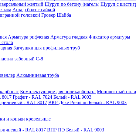
иверсальный желтый
Шуруп по бетону (нагель)
Шуруп с шестиг
ючком
Анкер болт с гайкой
тигранной головкой
Гровер
Шайба
вая
Арматура рифленая
Арматура гладкая
Фиксатор арматуры
 столб
варная
Заглушки для профильных труб
астил заборный С-8
швеллер
Алюминиевая труба
карбонат
Комплектующие для поликарбоната
Монолитный поли
 8017
Графит - RAL 7024
Белый - RAL 9003
оричневый - RAL 8017
ВКР Дёке Premium Белый - RAL 9003
ки и коньки кровельные
ричневый - RAL 8017
ВПР ПЭ Белый - RAL 9003