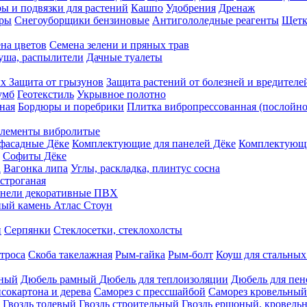
ы и подвязки для растений
Кашпо
Удобрения
Дренаж
еры
Снегоуборщики бензиновые
Антигололедные реагенты
Щетк
на цветов
Семена зелени и пряных трав
душа, распылители
Дачные туалеты
ых
Защита от грызунов
Защита растений от болезней и вредителе
умб
Геотекстиль
Укрывное полотно
ная
Бордюры и поребрики
Плитка вибропрессованная (послойно
лементы вибролитые
фасадные Дёке
Комплектующие для панелей Дёке
Комплектующи
Софиты Дёке
а
Вагонка липа
Углы, раскладка, плинтус сосна
строганая
нели декоративные ПВХ
ый камень Атлас Стоун
н
Серпянки
Стеклосетки, стеклохолсты
троса
Скоба такелажная
Рым-гайка
Рым-болт
Коуш для стальных
рный
Дюбель рамный
Дюбель для теплоизоляции
Дюбель для пен
сокартона и дерева
Саморез с прессшайбой
Саморез кровельный
Гвоздь толевый
Гвоздь строительный
Гвоздь ершоный, кровел