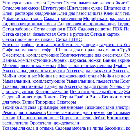
Универсальные смеси
Цемент
Смеси шамотные жаростойкие
С
Отделочные смеси
Штукатурки
Шпатлевки сухие
Шпатлевки г
Клеи, растворы кладочные
Клеи для газосиликата
Клеи для те
Добавки в растворы
Сажа строительная
Модификаторы, пласт
Гидроизоляционные смеси
Гидроизоляция проникающая
Гидро
Сетка заборная
Сетка сварная в ПВХ
Садовая решетка ПВХ
Па
Сетка сварная, базальтовая
Сетка в рулонах
Сетка в картах
Сетка просечно-вытяжная
Сетка ЦПВС
Унитазы, гофры, инсталяции
Комплектующие для унитазов
Ун
Сифоны, манжеты, гофры
Шланги для стиральных машин
Тру
Смесители, комплектующие
Комплектующие для смесителя
См
Ванны, комплектующие
Экраны, каркасы, ножки
Ванны акри
Мебель для ванных комнат
Шкафы настенные, пеналы
Тумбы д
Аксессуары для ванны и кухни
Аксессуары для кухни
Аксессу
Мойки кухонные
Мойки из нержавеющей стали
Мойки из иску
Умывальники, комплектующие
Умывальники, пьедесталы
Комп
Товары для пикника
Тандыры
Аксессуары для гриля
Уголь, ср
гриль чугунные
Костровые чаши
Печи походные разборные
Жа
Садовый инвентарь
Лопаты
Серпы
Грабли
Вилы
Веники, метл
для тачек
Тяпки
Топорище
Секаторы
Техника для сада
Триммеры бензиновые
Газонокосилки электр
Ремни для триммеров
Свечи зажигания для триммеров
Триммер
Полив
Шланги поливочные
Опрыскиватели
Лейки
Коннекторн
распылители
Оросители, дождеватели
Товары для сада и отдыха
Садовая мебель из липы
Бассейны, 