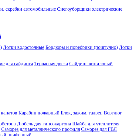
и, скребки автомобильные
Снегоуборщики электрические,
й
)
Лотки водосточные
Бордюры и поребрики (поштучно)
Лотки
е для сайдинга
Террасная доска
Сайдинг виниловый
 канатов
Карабин пожарный
Блок, зажим, талреп
Вертлюг
обетона
Дюбель для гипсокартона
Шайба для утеплителя
Саморез для металлического профиля
Саморез для ГВЛ
ьный, шиферный