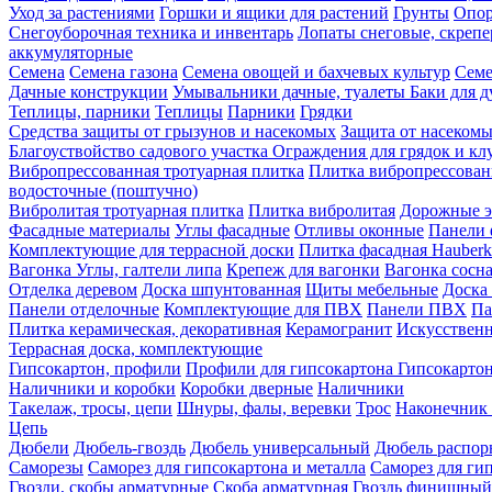
Уход за растениями
Горшки и ящики для растений
Грунты
Опор
Снегоуборочная техника и инвентарь
Лопаты снеговые, скреп
аккумуляторные
Семена
Семена газона
Семена овощей и бахчевых культур
Семе
Дачные конструкции
Умывальники дачные, туалеты
Баки для 
Теплицы, парники
Теплицы
Парники
Грядки
Средства защиты от грызунов и насекомых
Защита от насеком
Благоуствойство садового участка
Ограждения для грядок и кл
Вибропрессованная тротуарная плитка
Плитка вибропрессован
водосточные (поштучно)
Вибролитая тротуарная плитка
Плитка вибролитая
Дорожные э
Фасадные материалы
Углы фасадные
Отливы оконные
Панели 
Комплектующие для террасной доски
Плитка фасадная Hauberk
Вагонка
Углы, галтели липа
Крепеж для вагонки
Вагонка сосн
Отделка деревом
Доска шпунтованная
Щиты мебельные
Доска 
Панели отделочные
Комплектующие для ПВХ
Панели ПВХ
Па
Плитка керамическая, декоративная
Керамогранит
Искусственн
Террасная доска, комплектующие
Гипсокартон, профили
Профили для гипсокартона
Гипсокарто
Наличники и коробки
Коробки дверные
Наличники
Такелаж, тросы, цепи
Шнуры, фалы, веревки
Трос
Наконечник 
Цепь
Дюбели
Дюбель-гвоздь
Дюбель универсальный
Дюбель распо
Саморезы
Саморез для гипсокартона и металла
Саморез для гип
Гвозди, скобы арматурные
Скоба арматурная
Гвоздь финишный