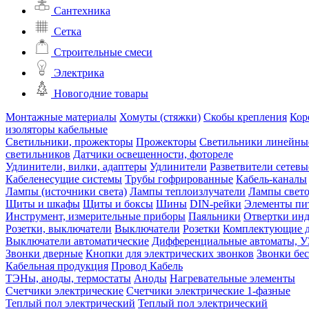
Сантехника
Сетка
Строительные смеси
Электрика
Новогодние товары
Монтажные материалы
Хомуты (стяжки)
Скобы крепления
Кор
изоляторы кабельные
Светильники, прожекторы
Прожекторы
Светильники линейны
светильников
Датчики освещенности, фотореле
Удлинители, вилки, адаптеры
Удлинители
Разветвители сетевы
Кабеленесущие системы
Трубы гофрированные
Кабель-каналы
Лампы (источники света)
Лампы теплоизлучатели
Лампы свет
Щиты и шкафы
Щиты и боксы
Шины
DIN-рейки
Элементы пи
Инструмент, измерительные приборы
Паяльники
Отвертки ин
Розетки, выключатели
Выключатели
Розетки
Комплектующие д
Выключатели автоматические
Дифференциальные автоматы, 
Звонки дверные
Кнопки для электрических звонков
Звонки бе
Кабельная продукция
Провод
Кабель
ТЭНы, аноды, термостаты
Аноды
Нагревательные элементы
Счетчики электрические
Счетчики электрические 1-фазные
Теплый пол электрический
Теплый пол электрический