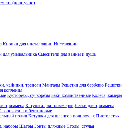
емент (поштучно)
а
Кнопки для инсталляции
Инсталяции
и для умывальника
Смесители для ванны и душа
ки, чайники, треноги
Мангалы
Решетки для барбекю
Решетки
я копчения
вые
Кусторезы, сучкорезы
Баки хозяйственные
Колеса, камеры
ля триммера
Катушки для триммеров
Лески для триммера
Газонокосилки бензиновые
ельный полив
Катушки для шлангов поливочых
Пистолеты-
я, наборы
Шатры
Зонты пляжные
Столы, стулья