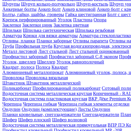
Шурупы
Шуруп кольцо-полукольцо
Шуруп-костыль
Шуруп ун
Анкерные болты
Анкер болт
Анкер клиновой
Анкер болт с кр
Болты, гайки, шайбы, гроверы
Гайка шестигранная
Болт c шес
Крепеж перфорированный
Уголок
Пластина
Опора
Заклепки
Заклепки цинк
Заклепка цветная
Шпильки
Шпилька сантехническая
Шпилька резьбовая
Арматура
Крюки для вязки арматуры
Арматура стеклопластико
Отливы, планки
Планки заборные
Отливы парапета
Отливы на
Труба
Профильная труба
Круглая водогазопроводная, электрос
Металл листовой
Лист стальной
Лист стальной оцинкованный
Профнастил заборный
Профнастил заборный С-8 эконом
Профн
Уголок, швеллер
Швеллер
Уголок равнополочный
Квадрат, полоса
Полоса
Квадрат
Алюминиевый металлопрокат
Алюминиевый уголок, полоса, 
Проволока
Проволока вязальная
Штакетник
Штакетник металлический
Поликарбонат
Профилированный поликарбонат
Сотовый поли
Водосточная система металлическая круглая
Коричневый - RAL
Водосточная система пластиковая круглая
ВКР Дёке Premium К
Черепица
Черепица гибкая
Черепица гибкая элементы отделки
Ондулин
Ондулин (комплектующие)
Листы Ондулин
Планки кровельные, снегозадержатели
Снегозадержатели
План
Шифер
Шифер плоский
Шифер волновой
Водосточная система металлическая прямоугольная
ВПР ПЭ Ко
Профнастил кровельный
Профнастил кровельный МР -20R