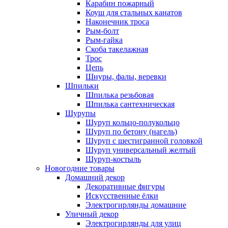
Карабин пожарный
Коуш для стальных канатов
Наконечник троса
Рым-болт
Рым-гайка
Скоба такелажная
Трос
Цепь
Шнуры, фалы, веревки
Шпильки
Шпилька резьбовая
Шпилька сантехническая
Шурупы
Шуруп кольцо-полукольцо
Шуруп по бетону (нагель)
Шуруп с шестигранной головкой
Шуруп универсальный желтый
Шуруп-костыль
Новогодние товары
Домашний декор
Декоративные фигуры
Искусственные ёлки
Электрогирлянды домашние
Уличный декор
Электрогирлянды для улиц