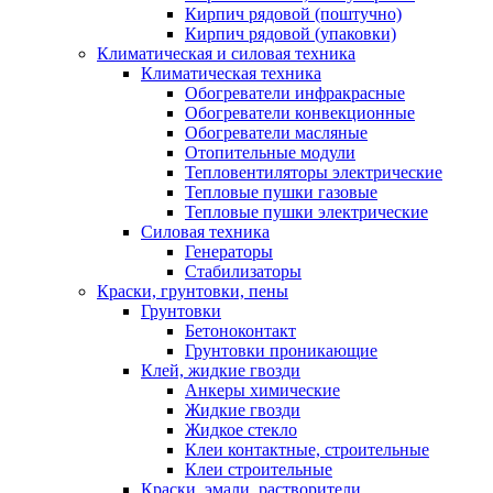
Кирпич рядовой (поштучно)
Кирпич рядовой (упаковки)
Климатическая и силовая техника
Климатическая техника
Обогреватели инфракрасные
Обогреватели конвекционные
Обогреватели масляные
Отопительные модули
Тепловентиляторы электрические
Тепловые пушки газовые
Тепловые пушки электрические
Силовая техника
Генераторы
Стабилизаторы
Краски, грунтовки, пены
Грунтовки
Бетоноконтакт
Грунтовки проникающие
Клей, жидкие гвозди
Анкеры химические
Жидкие гвозди
Жидкое стекло
Клеи контактные, строительные
Клеи строительные
Краски, эмали, растворители