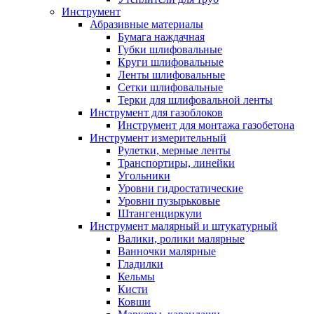
Инструмент
Абразивные материалы
Бумага наждачная
Губки шлифовальные
Круги шлифовальные
Ленты шлифовальные
Сетки шлифовальные
Терки для шлифовальной ленты
Инструмент для газоблоков
Инструмент для монтажа газобетона
Инструмент измерительный
Рулетки, мерные ленты
Транспортиры, линейки
Угольники
Уровни гидростатические
Уровни пузырьковые
Штангенциркули
Инструмент малярный и штукатурный
Валики, ролики малярные
Ванночки малярные
Гладилки
Кельмы
Кисти
Ковши