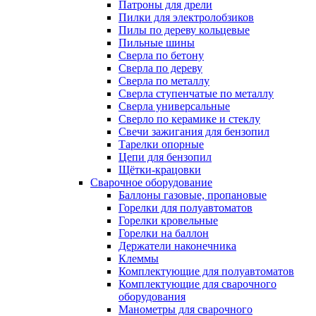
Патроны для дрели
Пилки для электролобзиков
Пилы по дереву кольцевые
Пильные шины
Сверла по бетону
Сверла по дереву
Сверла по металлу
Сверла ступенчатые по металлу
Сверла универсальные
Сверло по керамике и стеклу
Свечи зажигания для бензопил
Тарелки опорные
Цепи для бензопил
Щётки-крацовки
Сварочное оборудование
Баллоны газовые, пропановые
Горелки для полуавтоматов
Горелки кровельные
Горелки на баллон
Держатели наконечника
Клеммы
Комплектующие для полуавтоматов
Комплектующие для сварочного
оборудования
Манометры для сварочного