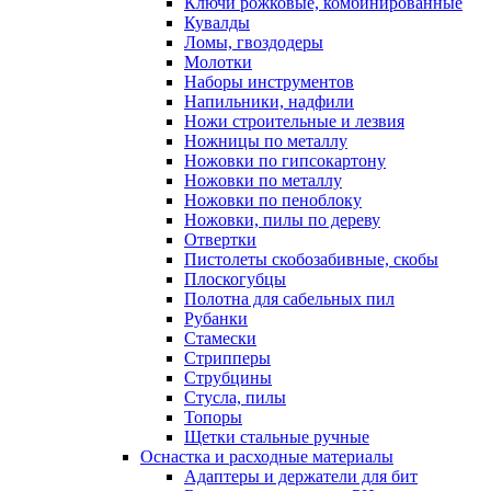
Ключи рожковые, комбинированные
Кувалды
Ломы, гвоздодеры
Молотки
Наборы инструментов
Напильники, надфили
Ножи строительные и лезвия
Ножницы по металлу
Ножовки по гипсокартону
Ножовки по металлу
Ножовки по пеноблоку
Ножовки, пилы по дереву
Отвертки
Пистолеты скобозабивные, скобы
Плоскогубцы
Полотна для сабельных пил
Рубанки
Стамески
Стрипперы
Струбцины
Стусла, пилы
Топоры
Щетки стальные ручные
Оснастка и расходные материалы
Адаптеры и держатели для бит