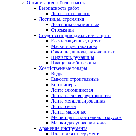
Организация рабочего места
Безопасность работ
Ленты сигнальные
Лестницы, стремянки
Лестницы секционные
Стремянки
Средства индивидуальной защиты
Каски защитные, щитки
Маски и респираторы
Очки, наушники, наколенники
Перчатки, рукавицы
Плащи, комбинезоны
Хозяйственные товары
Ведра
Емкости строительные
Контейнеры
Лента алюминиевая
Лента клейкая двусторонняя
Лента металлизированная
Лента-скотч
Ленты малярные
Мешки для строительного мусора
Мешки для упаковки колес
Хранение инструмента
Полки для инструмента