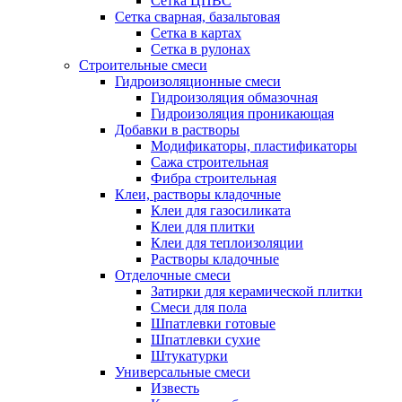
Сетка ЦПВС
Сетка сварная, базальтовая
Сетка в картах
Сетка в рулонах
Строительные смеси
Гидроизоляционные смеси
Гидроизоляция обмазочная
Гидроизоляция проникающая
Добавки в растворы
Модификаторы, пластификаторы
Сажа строительная
Фибра строительная
Клеи, растворы кладочные
Клеи для газосиликата
Клеи для плитки
Клеи для теплоизоляции
Растворы кладочные
Отделочные смеси
Затирки для керамической плитки
Смеси для пола
Шпатлевки готовые
Шпатлевки сухие
Штукатурки
Универсальные смеси
Известь