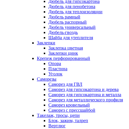
Дюбель для гипсокартона
Дюбель для пенобетона
Дюбель для теплоизоляции
Дюбель рамный
Дюбель распорный
Дюбель универсальный
Дюбель-гвоздь
Шайба для утеплителя
Заклепки
Заклепка цветная
Заклепки цинк
Крепеж перфорированный
Опора
Пластина
Уголок
Саморезы
Саморез для ГВЛ
Саморез для гипсокартона и дерева
Саморез для гипсокартона и металла
Саморез для металлического профиля
Саморез кровельный
Саморез с прессшайбой
Такелаж, тросы, цепи
Блок, зажим, талреп
Вертлюг