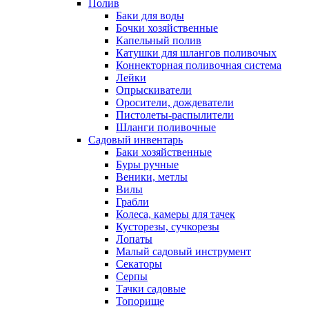
Полив
Баки для воды
Бочки хозяйственные
Капельный полив
Катушки для шлангов поливочых
Коннекторная поливочная система
Лейки
Опрыскиватели
Оросители, дождеватели
Пистолеты-распылители
Шланги поливочные
Садовый инвентарь
Баки хозяйственные
Буры ручные
Веники, метлы
Вилы
Грабли
Колеса, камеры для тачек
Кусторезы, сучкорезы
Лопаты
Малый садовый инструмент
Секаторы
Серпы
Тачки садовые
Топорище