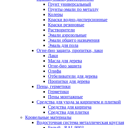
Грунт универсальный
Грунты-эмали по металлу
Колеры
Краски водно-дисперсионные
Краски резиновые
Растворители
Эмали аэрозольные
Эмали общего назначения
Эмаль для пола
Огне-био защита, пропитки, лаки
Лаки
Масла для дерева
Огне-био защита
Олифа
Отбеливатели для дерева
Пропитки для дерева
Пены, герметики
Герметики
Пены монтажные
Средства для ухода за кирпичем и плиткой
Средства для кирпича
Средства для плитки
Кровельные материалы
Водосточная система металлическая круглая
Белый - RAL 9003