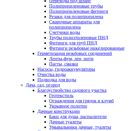
Переходы под шланг
Полипропиленовые трубы
Полипропиленовые фитинги
Резаки для полипропилена
Сварочные аппараты для
полипропилена
Счетчики воды
Трубы полиэтиленовые ПНД
Фитинги для труб ПНД
Фитинги резьбовые никелированные
Герметизация резьбовых соединений
Ленты-фум, лен, нити
Пасты, смазки
Насосы, гидроаккумуляторы
Очистка воды
Подводка для воды
Дача, сад, огород
Благоуствойство садового участка
Геотекстиль
Ограждения для грядок и клумб
Укрывное полотно
Дачные конструкции
Баки для душа, распылители
Дачные туалеты
Умывальники дачные, туалеты