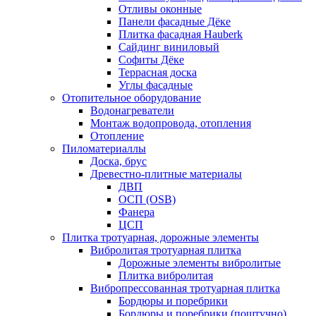
Отливы оконные
Панели фасадные Дёке
Плитка фасадная Hauberk
Сайдинг виниловый
Софиты Дёке
Террасная доска
Углы фасадные
Отопительное оборудование
Водонагреватели
Монтаж водопровода, отопления
Отопление
Пиломатериаллы
Доска, брус
Древестно-плитные материалы
ДВП
ОСП (OSB)
Фанера
ЦСП
Плитка тротуарная, дорожные элементы
Вибролитая тротуарная плитка
Дорожные элементы вибролитые
Плитка вибролитая
Вибропрессованная тротуарная плитка
Бордюры и поребрики
Бордюры и поребрики (поштучно)