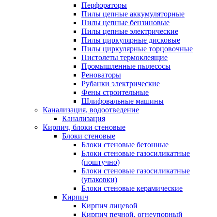
Перфораторы
Пилы цепные аккумуляторные
Пилы цепные бензиновые
Пилы цепные электрические
Пилы циркулярные дисковые
Пилы циркулярные торцовочные
Пистолеты термоклеящие
Промышленные пылесосы
Реноваторы
Рубанки электрические
Фены строительные
Шлифовальные машины
Канализация, водоотведение
Канализация
Кирпич, блоки стеновые
Блоки стеновые
Блоки стеновые бетонные
Блоки стеновые газосиликатные
(поштучно)
Блоки стеновые газосиликатные
(упаковки)
Блоки стеновые керамические
Кирпич
Кирпич лицевой
Кирпич печной, огнеупорный