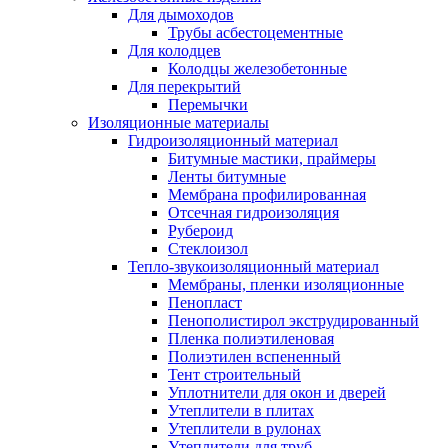
Для дымоходов
Трубы асбестоцементные
Для колодцев
Колодцы железобетонные
Для перекрытий
Перемычки
Изоляционные материалы
Гидроизоляционный материал
Битумные мастики, праймеры
Ленты битумные
Мембрана профилированная
Отсечная гидроизоляция
Рубероид
Стеклоизол
Тепло-звукоизоляционный материал
Мембраны, пленки изоляционные
Пенопласт
Пенополистирол экструдированный
Пленка полиэтиленовая
Полиэтилен вспененный
Тент строительный
Уплотнители для окон и дверей
Утеплители в плитах
Утеплители в рулонах
Утеплители для труб