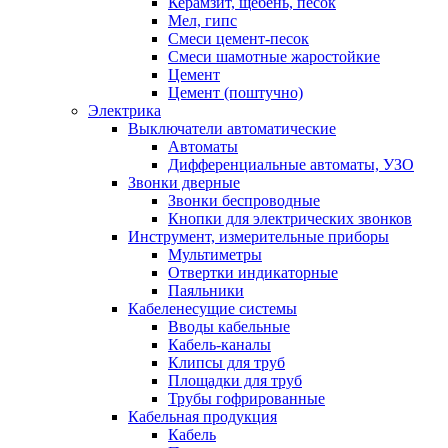
Керамзит, щебень, песок
Мел, гипс
Смеси цемент-песок
Смеси шамотные жаростойкие
Цемент
Цемент (поштучно)
Электрика
Выключатели автоматические
Автоматы
Дифференциальные автоматы, УЗО
Звонки дверные
Звонки беспроводные
Кнопки для электрических звонков
Инструмент, измерительные приборы
Мультиметры
Отвертки индикаторные
Паяльники
Кабеленесущие системы
Вводы кабельные
Кабель-каналы
Клипсы для труб
Площадки для труб
Трубы гофрированные
Кабельная продукция
Кабель