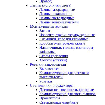
Провод
Лампы (источники света)
Лампы газоразрядные
Лампы накаливания
Лампы светодиодные
Лампы теплоизлучатели
Монтажные материалы
Зажим
Изолента, трубки термоусадочные
Клемники, колодки клеммные
Коробки электромонтажные
Наконечники, гильзы, изоляторы
кабельные
Скобы крепления
Хомуты (стяжки)
Розетки, выключатели
Выключатели
Комплектующие для розеток и
выключателей
Розетки
Светильники, прожекторы
Датчики освещенности, фотореле
Комплектующие для светильников
Прожекторы
Светильники линейные