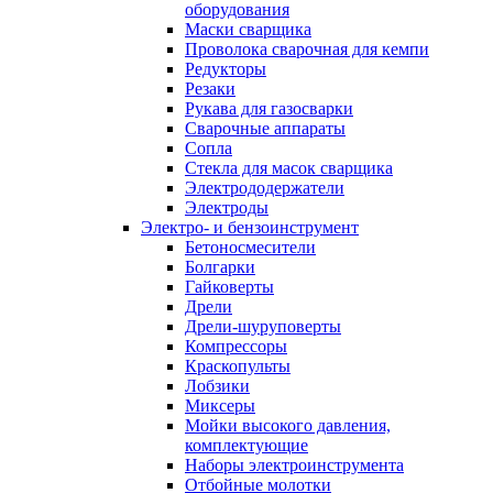
оборудования
Маски сварщика
Проволока сварочная для кемпи
Редукторы
Резаки
Рукава для газосварки
Сварочные аппараты
Сопла
Стекла для масок сварщика
Электрододержатели
Электроды
Электро- и бензоинструмент
Бетоносмесители
Болгарки
Гайковерты
Дрели
Дрели-шуруповерты
Компрессоры
Краскопульты
Лобзики
Миксеры
Мойки высокого давления,
комплектующие
Наборы электроинструмента
Отбойные молотки