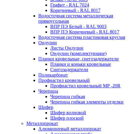
Графит - RAL 7024
Коричневый - RAL 8017
Водосточная система металлическая
прямоугольная
ВПР ПЭ Белый - RAL 9003
ВПР ПЭ Коричневый - RAL 8017
Водосточная система пластиковая круглая
Ондулин
Листы Ондулин
Ондулин (комплектующие)
Планки кровельные, снегозадержатели
Планки и коньки кровельные
Снегозадержатели
Поликарбонат
Профнастил кровельный
Профнастил кровельный МР -20R
Черепица
Черепица гибкая
Черепица гибкая элементы отделки
Шифер
Шифер волновой
Шифер плоский
Металлопрокат
Алюминиевый металлопрокат