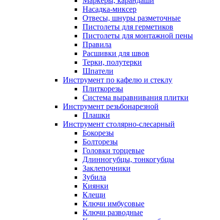
Маркеры, карандаши
Насадка-миксер
Отвесы, шнуры разметочные
Пистолеты для герметиков
Пистолеты для монтажной пены
Правила
Расшивки для швов
Терки, полутерки
Шпатели
Инструмент по кафелю и стеклу
Плиткорезы
Система выравнивания плитки
Инструмент резьбонарезной
Плашки
Инструмент столярно-слесарный
Бокорезы
Болторезы
Головки торцевые
Длинногубцы, тонкогубцы
Заклепочники
Зубила
Киянки
Клещи
Ключи имбусовые
Ключи разводные