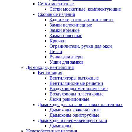
Сетки москитные
Сетки москитные, комплектующие
Скобяные изделия
Задвижки, засовы, шпингалеты
Замки велосипедные
Замки врезные
Замки навесные
Крючки
Ограничители, ручки для окон
Петли
Ручки для двери
Ушки для замков
Дымоходы, вентиляция
Вентиляция
Вентиляторы вытяжные
Вентиляционные решетки
Воздуховоды металлические
Воздуховоды пластиковые
Люки ревизионные
Дымоходы для котлов газовых настенных
Дымоходы коаксиальные
Дымоходы однотрубные
Дымоходы из нержавеющей стали
Дымоходы
Железобетонные изделия