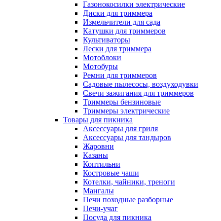
Газонокосилки электрические
Диски для триммера
Измельчители для сада
Катушки для триммеров
Культиваторы
Лески для триммера
Мотоблоки
Мотобуры
Ремни для триммеров
Садовые пылесосы, воздуходувки
Свечи зажигания для триммеров
Триммеры бензиновые
Триммеры электрические
Товары для пикника
Аксессуары для гриля
Аксессуары для тандыров
Жаровни
Казаны
Коптильни
Костровые чаши
Котелки, чайники, треноги
Мангалы
Печи походные разборные
Печи-учаг
Посуда для пикника