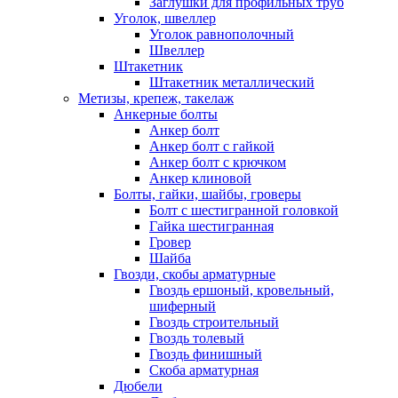
Заглушки для профильных труб
Уголок, швеллер
Уголок равнополочный
Швеллер
Штакетник
Штакетник металлический
Метизы, крепеж, такелаж
Анкерные болты
Анкер болт
Анкер болт с гайкой
Анкер болт с крючком
Анкер клиновой
Болты, гайки, шайбы, гроверы
Болт c шестигранной головкой
Гайка шестигранная
Гровер
Шайба
Гвозди, скобы арматурные
Гвоздь ершоный, кровельный,
шиферный
Гвоздь строительный
Гвоздь толевый
Гвоздь финишный
Скоба арматурная
Дюбели