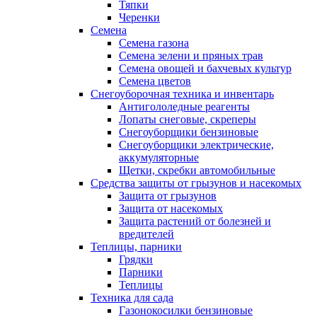
Тяпки
Черенки
Семена
Семена газона
Семена зелени и пряных трав
Семена овощей и бахчевых культур
Семена цветов
Снегоуборочная техника и инвентарь
Антигололедные реагенты
Лопаты снеговые, скреперы
Снегоуборщики бензиновые
Снегоуборщики электрические,
аккумуляторные
Щетки, скребки автомобильные
Средства защиты от грызунов и насекомых
Защита от грызунов
Защита от насекомых
Защита растений от болезней и
вредителей
Теплицы, парники
Грядки
Парники
Теплицы
Техника для сада
Газонокосилки бензиновые