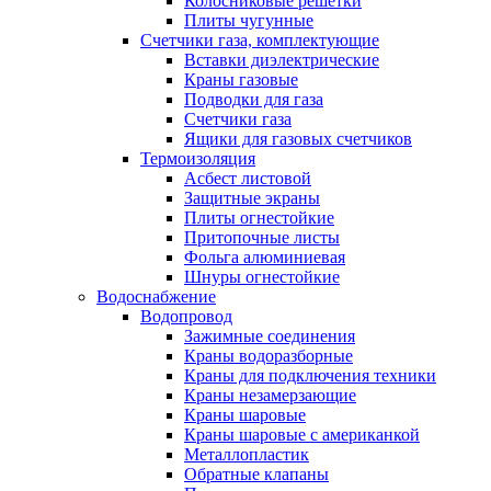
Колосниковые решетки
Плиты чугунные
Счетчики газа, комплектующие
Вставки диэлектрические
Краны газовые
Подводки для газа
Счетчики газа
Ящики для газовых счетчиков
Термоизоляция
Асбест листовой
Защитные экраны
Плиты огнестойкие
Притопочные листы
Фольга алюминиевая
Шнуры огнестойкие
Водоснабжение
Водопровод
Зажимные соединения
Краны водоразборные
Краны для подключения техники
Краны незамерзающие
Краны шаровые
Краны шаровые с американкой
Металлопластик
Обратные клапаны