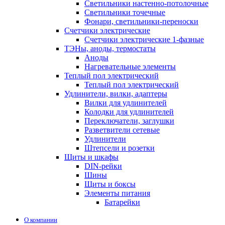
Светильники настенно-потолочные
Светильники точечные
Фонари, светильники-переноски
Счетчики электрические
Счетчики электрические 1-фазные
ТЭНы, аноды, термостаты
Аноды
Нагревательные элементы
Теплый пол электрический
Теплый пол электрический
Удлинители, вилки, адаптеры
Вилки для удлинителей
Колодки для удлинителей
Переключатели, заглушки
Разветвители сетевые
Удлинители
Штепсели и розетки
Щиты и шкафы
DIN-рейки
Шины
Щиты и боксы
Элементы питания
Батарейки
О компании