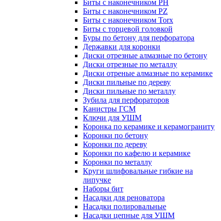
Биты с наконечником PH
Биты с наконечником PZ
Биты с наконечником Torx
Биты с торцевой головкой
Буры по бетону для перфоратора
Державки для коронки
Диски отрезные алмазные по бетону
Диски отрезные по металлу
Диски отреные алмазные по керамике
Диски пильные по дереву
Диски пильные по металлу
Зубила для перфораторов
Канистры ГСМ
Ключи для УШМ
Коронка по керамике и керамограниту
Коронки по бетону
Коронки по дереву
Коронки по кафелю и керамике
Коронки по металлу
Круги шлифовальные гибкие на
липучке
Наборы бит
Насадки для реноватора
Насадки полировальные
Насадки цепные для УШМ