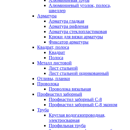
Алюминиевая труба
Алюминиевый уголок, полоса,
швеллер
Арматура
Арматура гладкая
Арматура рифленая
Арматура стеклопластиковая
Крюки для вязки арматуры
Фиксатор арматуры
Квадрат, полоса
Квадрат
Полоса
Металл листовой
Лист стальной
Лист стальной оцинкованный
Отливы, планки
Проволока
Проволока вязальная
Профнастил заборный
Профнастил заборный С-8
Профнастил заборный С-8 эконом
Труба
Круглая водогазопроводная,
электросварная
Профильная труба