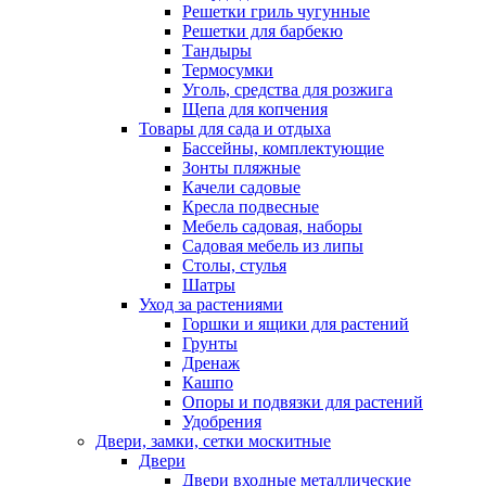
Решетки гриль чугунные
Решетки для барбекю
Тандыры
Термосумки
Уголь, средства для розжига
Щепа для копчения
Товары для сада и отдыха
Бассейны, комплектующие
Зонты пляжные
Качели садовые
Кресла подвесные
Мебель садовая, наборы
Садовая мебель из липы
Столы, стулья
Шатры
Уход за растениями
Горшки и ящики для растений
Грунты
Дренаж
Кашпо
Опоры и подвязки для растений
Удобрения
Двери, замки, сетки москитные
Двери
Двери входные металлические