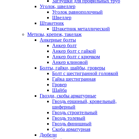
Заглушки для профильных труб
Уголок, швеллер
Уголок равнополочный
Швеллер
Штакетник
Штакетник металлический
Метизы, крепеж, такелаж
Анкерные болты
Анкер болт
Анкер болт с гайкой
Анкер болт с крючком
Анкер клиновой
Болты, гайки, шайбы, гроверы
Болт c шестигранной головкой
Гайка шестигранная
Гровер
Шайба
Гвозди, скобы арматурные
Гвоздь ершоный, кровельный,
шиферный
Гвоздь строительный
Гвоздь толевый
Гвоздь финишный
Скоба арматурная
Дюбели