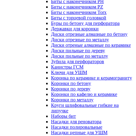
Биты с наконечником PH
Биты с наконечником PZ
Биты с наконечником Torx
Биты с торцевой головкой
Буры по бетону для перфоратора
Державки для коронки
Диски отрезные алмазные по бетону
Диски отрезные по металлу
Диски отреные алмазные по керамике
Диски пильные по дереву
Диски пильные по металлу
Зубила для перфораторов
Канистры ГСМ
Ключи для УШМ
Коронка по керамике и керамограниту
Коронки по бетону
Коронки по дереву
Коронки по кафелю и керамике
Коронки по металлу
Круги шлифовальные гибкие на
липучке
Наборы бит
Насадки для реноватора
Насадки полировальные
Насадки цепные для УШМ