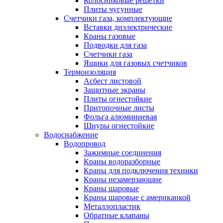
Колосниковые решетки
Плиты чугунные
Счетчики газа, комплектующие
Вставки диэлектрические
Краны газовые
Подводки для газа
Счетчики газа
Ящики для газовых счетчиков
Термоизоляция
Асбест листовой
Защитные экраны
Плиты огнестойкие
Притопочные листы
Фольга алюминиевая
Шнуры огнестойкие
Водоснабжение
Водопровод
Зажимные соединения
Краны водоразборные
Краны для подключения техники
Краны незамерзающие
Краны шаровые
Краны шаровые с американкой
Металлопластик
Обратные клапаны