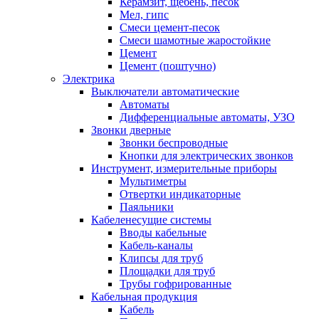
Керамзит, щебень, песок
Мел, гипс
Смеси цемент-песок
Смеси шамотные жаростойкие
Цемент
Цемент (поштучно)
Электрика
Выключатели автоматические
Автоматы
Дифференциальные автоматы, УЗО
Звонки дверные
Звонки беспроводные
Кнопки для электрических звонков
Инструмент, измерительные приборы
Мультиметры
Отвертки индикаторные
Паяльники
Кабеленесущие системы
Вводы кабельные
Кабель-каналы
Клипсы для труб
Площадки для труб
Трубы гофрированные
Кабельная продукция
Кабель