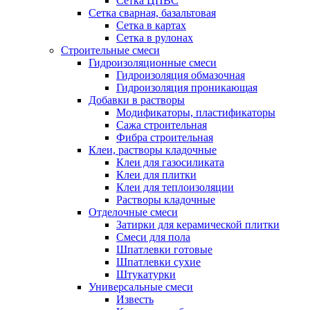
Сетка ЦПВС
Сетка сварная, базальтовая
Сетка в картах
Сетка в рулонах
Строительные смеси
Гидроизоляционные смеси
Гидроизоляция обмазочная
Гидроизоляция проникающая
Добавки в растворы
Модификаторы, пластификаторы
Сажа строительная
Фибра строительная
Клеи, растворы кладочные
Клеи для газосиликата
Клеи для плитки
Клеи для теплоизоляции
Растворы кладочные
Отделочные смеси
Затирки для керамической плитки
Смеси для пола
Шпатлевки готовые
Шпатлевки сухие
Штукатурки
Универсальные смеси
Известь