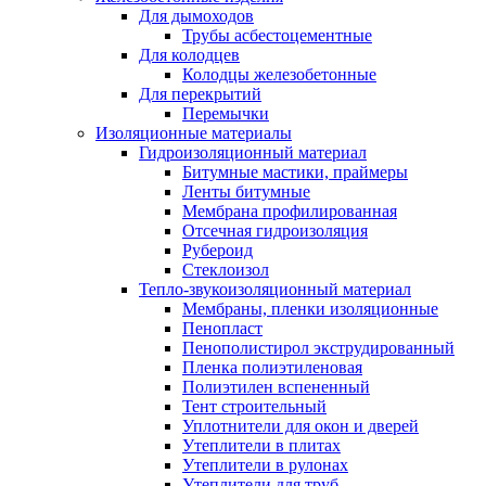
Для дымоходов
Трубы асбестоцементные
Для колодцев
Колодцы железобетонные
Для перекрытий
Перемычки
Изоляционные материалы
Гидроизоляционный материал
Битумные мастики, праймеры
Ленты битумные
Мембрана профилированная
Отсечная гидроизоляция
Рубероид
Стеклоизол
Тепло-звукоизоляционный материал
Мембраны, пленки изоляционные
Пенопласт
Пенополистирол экструдированный
Пленка полиэтиленовая
Полиэтилен вспененный
Тент строительный
Уплотнители для окон и дверей
Утеплители в плитах
Утеплители в рулонах
Утеплители для труб