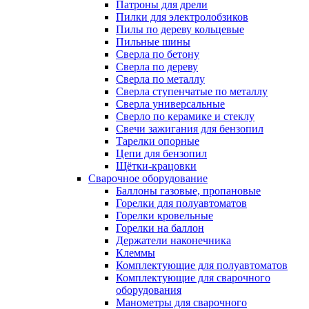
Патроны для дрели
Пилки для электролобзиков
Пилы по дереву кольцевые
Пильные шины
Сверла по бетону
Сверла по дереву
Сверла по металлу
Сверла ступенчатые по металлу
Сверла универсальные
Сверло по керамике и стеклу
Свечи зажигания для бензопил
Тарелки опорные
Цепи для бензопил
Щётки-крацовки
Сварочное оборудование
Баллоны газовые, пропановые
Горелки для полуавтоматов
Горелки кровельные
Горелки на баллон
Держатели наконечника
Клеммы
Комплектующие для полуавтоматов
Комплектующие для сварочного
оборудования
Манометры для сварочного