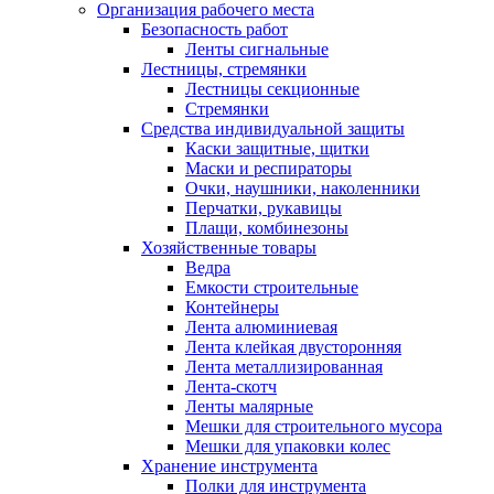
Организация рабочего места
Безопасность работ
Ленты сигнальные
Лестницы, стремянки
Лестницы секционные
Стремянки
Средства индивидуальной защиты
Каски защитные, щитки
Маски и респираторы
Очки, наушники, наколенники
Перчатки, рукавицы
Плащи, комбинезоны
Хозяйственные товары
Ведра
Емкости строительные
Контейнеры
Лента алюминиевая
Лента клейкая двусторонняя
Лента металлизированная
Лента-скотч
Ленты малярные
Мешки для строительного мусора
Мешки для упаковки колес
Хранение инструмента
Полки для инструмента