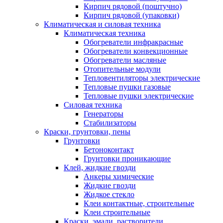
Кирпич рядовой (поштучно)
Кирпич рядовой (упаковки)
Климатическая и силовая техника
Климатическая техника
Обогреватели инфракрасные
Обогреватели конвекционные
Обогреватели масляные
Отопительные модули
Тепловентиляторы электрические
Тепловые пушки газовые
Тепловые пушки электрические
Силовая техника
Генераторы
Стабилизаторы
Краски, грунтовки, пены
Грунтовки
Бетоноконтакт
Грунтовки проникающие
Клей, жидкие гвозди
Анкеры химические
Жидкие гвозди
Жидкое стекло
Клеи контактные, строительные
Клеи строительные
Краски, эмали, растворители