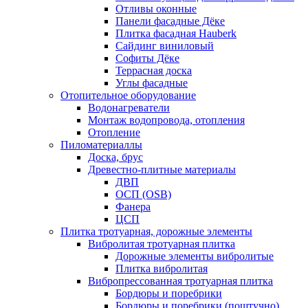
Отливы оконные
Панели фасадные Дёке
Плитка фасадная Hauberk
Сайдинг виниловый
Софиты Дёке
Террасная доска
Углы фасадные
Отопительное оборудование
Водонагреватели
Монтаж водопровода, отопления
Отопление
Пиломатериаллы
Доска, брус
Древестно-плитные материалы
ДВП
ОСП (OSB)
Фанера
ЦСП
Плитка тротуарная, дорожные элементы
Вибролитая тротуарная плитка
Дорожные элементы вибролитые
Плитка вибролитая
Вибропрессованная тротуарная плитка
Бордюры и поребрики
Бордюры и поребрики (поштучно)