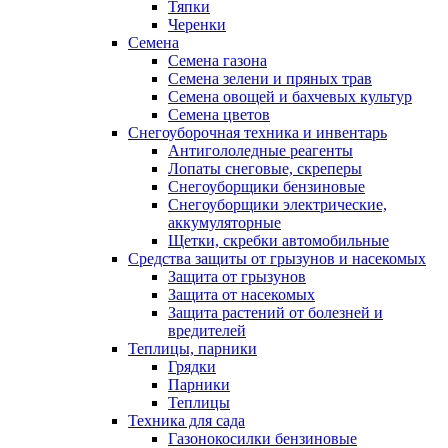
Тяпки
Черенки
Семена
Семена газона
Семена зелени и пряных трав
Семена овощей и бахчевых культур
Семена цветов
Снегоуборочная техника и инвентарь
Антигололедные реагенты
Лопаты снеговые, скреперы
Снегоуборщики бензиновые
Снегоуборщики электрические,
аккумуляторные
Щетки, скребки автомобильные
Средства защиты от грызунов и насекомых
Защита от грызунов
Защита от насекомых
Защита растений от болезней и
вредителей
Теплицы, парники
Грядки
Парники
Теплицы
Техника для сада
Газонокосилки бензиновые