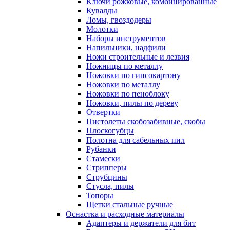
Ключи рожковые, комбинированные
Кувалды
Ломы, гвоздодеры
Молотки
Наборы инструментов
Напильники, надфили
Ножи строительные и лезвия
Ножницы по металлу
Ножовки по гипсокартону
Ножовки по металлу
Ножовки по пеноблоку
Ножовки, пилы по дереву
Отвертки
Пистолеты скобозабивные, скобы
Плоскогубцы
Полотна для сабельных пил
Рубанки
Стамески
Стрипперы
Струбцины
Стусла, пилы
Топоры
Щетки стальные ручные
Оснастка и расходные материалы
Адаптеры и держатели для бит