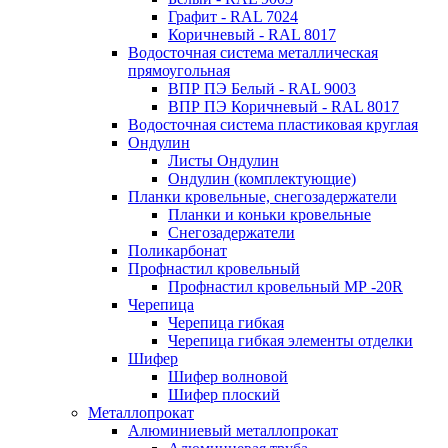
Графит - RAL 7024
Коричневый - RAL 8017
Водосточная система металлическая
прямоугольная
ВПР ПЭ Белый - RAL 9003
ВПР ПЭ Коричневый - RAL 8017
Водосточная система пластиковая круглая
Ондулин
Листы Ондулин
Ондулин (комплектующие)
Планки кровельные, снегозадержатели
Планки и коньки кровельные
Снегозадержатели
Поликарбонат
Профнастил кровельный
Профнастил кровельный МР -20R
Черепица
Черепица гибкая
Черепица гибкая элементы отделки
Шифер
Шифер волновой
Шифер плоский
Металлопрокат
Алюминиевый металлопрокат