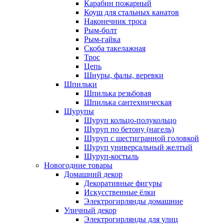
Карабин пожарный
Коуш для стальных канатов
Наконечник троса
Рым-болт
Рым-гайка
Скоба такелажная
Трос
Цепь
Шнуры, фалы, веревки
Шпильки
Шпилька резьбовая
Шпилька сантехническая
Шурупы
Шуруп кольцо-полукольцо
Шуруп по бетону (нагель)
Шуруп с шестигранной головкой
Шуруп универсальный желтый
Шуруп-костыль
Новогодние товары
Домашний декор
Декоративные фигуры
Искусственные ёлки
Электрогирлянды домашние
Уличный декор
Электрогирлянды для улиц