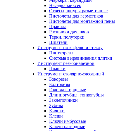
Маркеры, карандаши
Насадка-миксер
Отвесы, шнуры разметочные
Пистолеты для герметиков
Пистолеты для монтажной пены
Правила
Расшивки для швов
Терки, полутерки
Шпатели
Инструмент по кафелю и стеклу
Плиткорезы
Система выравнивания плитки
Инструмент резьбонарезной
Плашки
Инструмент столярно-слесарный
Бокорезы
Болторезы
Головки торцевые
Длинногубцы, тонкогубцы
Заклепочники
Зубила
Киянки
Клещи
Ключи имбусовые
Ключи разводные