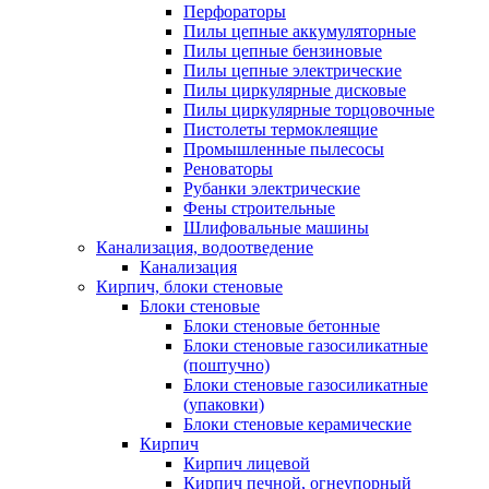
Перфораторы
Пилы цепные аккумуляторные
Пилы цепные бензиновые
Пилы цепные электрические
Пилы циркулярные дисковые
Пилы циркулярные торцовочные
Пистолеты термоклеящие
Промышленные пылесосы
Реноваторы
Рубанки электрические
Фены строительные
Шлифовальные машины
Канализация, водоотведение
Канализация
Кирпич, блоки стеновые
Блоки стеновые
Блоки стеновые бетонные
Блоки стеновые газосиликатные
(поштучно)
Блоки стеновые газосиликатные
(упаковки)
Блоки стеновые керамические
Кирпич
Кирпич лицевой
Кирпич печной, огнеупорный