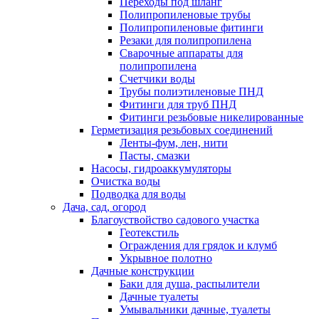
Переходы под шланг
Полипропиленовые трубы
Полипропиленовые фитинги
Резаки для полипропилена
Сварочные аппараты для
полипропилена
Счетчики воды
Трубы полиэтиленовые ПНД
Фитинги для труб ПНД
Фитинги резьбовые никелированные
Герметизация резьбовых соединений
Ленты-фум, лен, нити
Пасты, смазки
Насосы, гидроаккумуляторы
Очистка воды
Подводка для воды
Дача, сад, огород
Благоуствойство садового участка
Геотекстиль
Ограждения для грядок и клумб
Укрывное полотно
Дачные конструкции
Баки для душа, распылители
Дачные туалеты
Умывальники дачные, туалеты