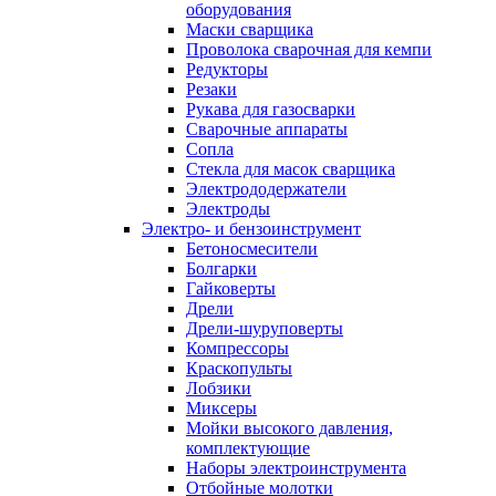
оборудования
Маски сварщика
Проволока сварочная для кемпи
Редукторы
Резаки
Рукава для газосварки
Сварочные аппараты
Сопла
Стекла для масок сварщика
Электрододержатели
Электроды
Электро- и бензоинструмент
Бетоносмесители
Болгарки
Гайковерты
Дрели
Дрели-шуруповерты
Компрессоры
Краскопульты
Лобзики
Миксеры
Мойки высокого давления,
комплектующие
Наборы электроинструмента
Отбойные молотки