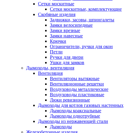
Сетки москитные
Сетки москитные, комплектующие
Скобяные изделия
Задвижки, засовы, шпингалеты
Замки велосипедные
Замки врезные
Замки навесные
Крючки
Ограничители, ручки для окон
Петли
Ручки для двери
Ушки для замков
Дымоходы, вентиляция
Вентиляция
Вентиляторы вытяжные
Вентиляционные решетки
Воздуховоды металлические
Воздуховоды пластиковые
Люки ревизионные
Дымоходы для котлов газовых настенных
Дымоходы коаксиальные
Дымоходы однотрубные
Дымоходы из нержавеющей стали
Дымоходы
Железобетонные изделия