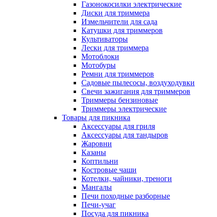
Газонокосилки электрические
Диски для триммера
Измельчители для сада
Катушки для триммеров
Культиваторы
Лески для триммера
Мотоблоки
Мотобуры
Ремни для триммеров
Садовые пылесосы, воздуходувки
Свечи зажигания для триммеров
Триммеры бензиновые
Триммеры электрические
Товары для пикника
Аксессуары для гриля
Аксессуары для тандыров
Жаровни
Казаны
Коптильни
Костровые чаши
Котелки, чайники, треноги
Мангалы
Печи походные разборные
Печи-учаг
Посуда для пикника