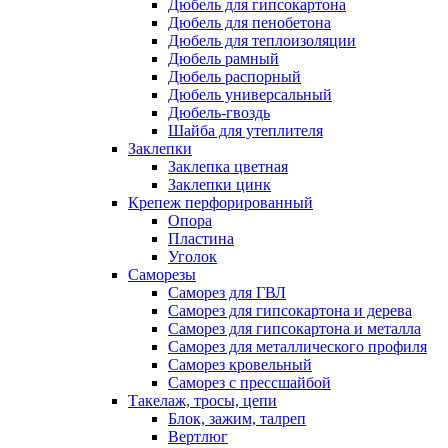
Дюбель для гипсокартона
Дюбель для пенобетона
Дюбель для теплоизоляции
Дюбель рамный
Дюбель распорный
Дюбель универсальный
Дюбель-гвоздь
Шайба для утеплителя
Заклепки
Заклепка цветная
Заклепки цинк
Крепеж перфорированный
Опора
Пластина
Уголок
Саморезы
Саморез для ГВЛ
Саморез для гипсокартона и дерева
Саморез для гипсокартона и металла
Саморез для металлического профиля
Саморез кровельный
Саморез с прессшайбой
Такелаж, тросы, цепи
Блок, зажим, талреп
Вертлюг