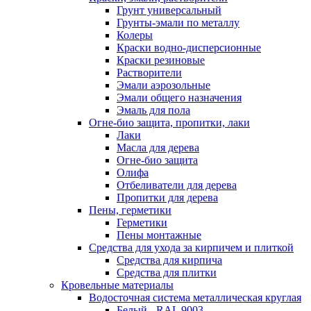
Грунт универсальный
Грунты-эмали по металлу
Колеры
Краски водно-дисперсионные
Краски резиновые
Растворители
Эмали аэрозольные
Эмали общего назначения
Эмаль для пола
Огне-био защита, пропитки, лаки
Лаки
Масла для дерева
Огне-био защита
Олифа
Отбеливатели для дерева
Пропитки для дерева
Пены, герметики
Герметики
Пены монтажные
Средства для ухода за кирпичем и плиткой
Средства для кирпича
Средства для плитки
Кровельные материалы
Водосточная система металлическая круглая
Белый - RAL 9003