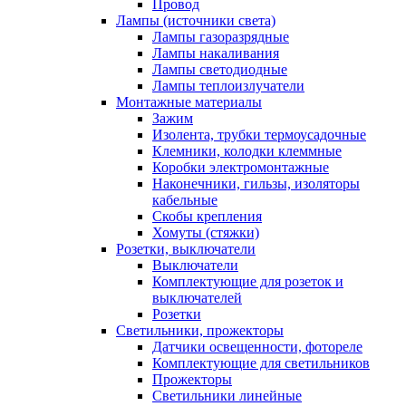
Провод
Лампы (источники света)
Лампы газоразрядные
Лампы накаливания
Лампы светодиодные
Лампы теплоизлучатели
Монтажные материалы
Зажим
Изолента, трубки термоусадочные
Клемники, колодки клеммные
Коробки электромонтажные
Наконечники, гильзы, изоляторы
кабельные
Скобы крепления
Хомуты (стяжки)
Розетки, выключатели
Выключатели
Комплектующие для розеток и
выключателей
Розетки
Светильники, прожекторы
Датчики освещенности, фотореле
Комплектующие для светильников
Прожекторы
Светильники линейные