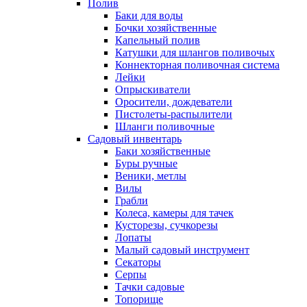
Полив
Баки для воды
Бочки хозяйственные
Капельный полив
Катушки для шлангов поливочых
Коннекторная поливочная система
Лейки
Опрыскиватели
Оросители, дождеватели
Пистолеты-распылители
Шланги поливочные
Садовый инвентарь
Баки хозяйственные
Буры ручные
Веники, метлы
Вилы
Грабли
Колеса, камеры для тачек
Кусторезы, сучкорезы
Лопаты
Малый садовый инструмент
Секаторы
Серпы
Тачки садовые
Топорище