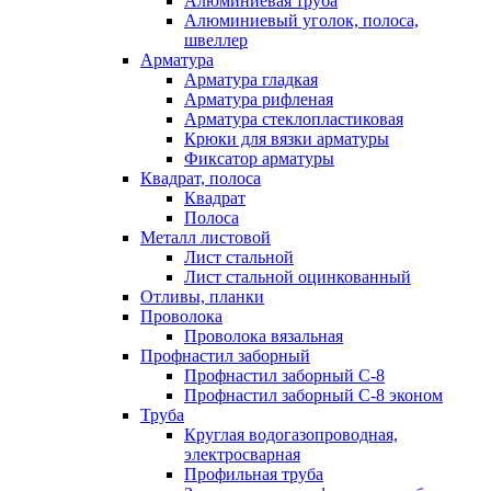
Алюминиевая труба
Алюминиевый уголок, полоса,
швеллер
Арматура
Арматура гладкая
Арматура рифленая
Арматура стеклопластиковая
Крюки для вязки арматуры
Фиксатор арматуры
Квадрат, полоса
Квадрат
Полоса
Металл листовой
Лист стальной
Лист стальной оцинкованный
Отливы, планки
Проволока
Проволока вязальная
Профнастил заборный
Профнастил заборный С-8
Профнастил заборный С-8 эконом
Труба
Круглая водогазопроводная,
электросварная
Профильная труба