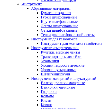
Инструмент
Абразивные материалы
Бумага наждачная
Губки шлифовальные
Круги шлифовальные
Ленты шлифовальные
Сетки шлифовальные
Терки для шлифовальной ленты
Инструмент для газоблоков
Инструмент для монтажа газобетона
Инструмент измерительный
Рулетки, мерные ленты
Транспортиры, линейки
Угольники
Уровни гидростатические
Уровни пузырьковые
Штангенциркули
Инструмент малярный и штукатурный
Валики, ролики малярные
Ванночки малярные
Гладилки
Кельмы
Кисти
Ковши