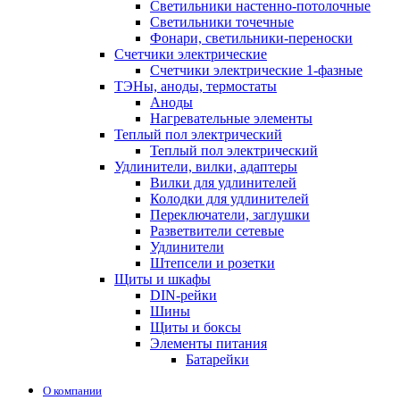
Светильники настенно-потолочные
Светильники точечные
Фонари, светильники-переноски
Счетчики электрические
Счетчики электрические 1-фазные
ТЭНы, аноды, термостаты
Аноды
Нагревательные элементы
Теплый пол электрический
Теплый пол электрический
Удлинители, вилки, адаптеры
Вилки для удлинителей
Колодки для удлинителей
Переключатели, заглушки
Разветвители сетевые
Удлинители
Штепсели и розетки
Щиты и шкафы
DIN-рейки
Шины
Щиты и боксы
Элементы питания
Батарейки
О компании