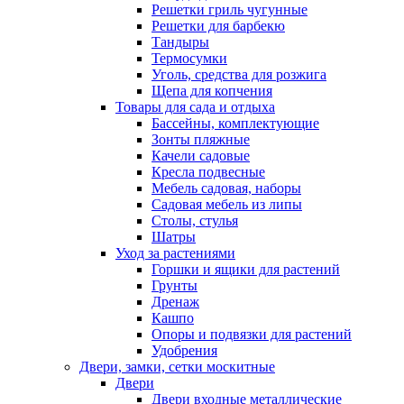
Решетки гриль чугунные
Решетки для барбекю
Тандыры
Термосумки
Уголь, средства для розжига
Щепа для копчения
Товары для сада и отдыха
Бассейны, комплектующие
Зонты пляжные
Качели садовые
Кресла подвесные
Мебель садовая, наборы
Садовая мебель из липы
Столы, стулья
Шатры
Уход за растениями
Горшки и ящики для растений
Грунты
Дренаж
Кашпо
Опоры и подвязки для растений
Удобрения
Двери, замки, сетки москитные
Двери
Двери входные металлические