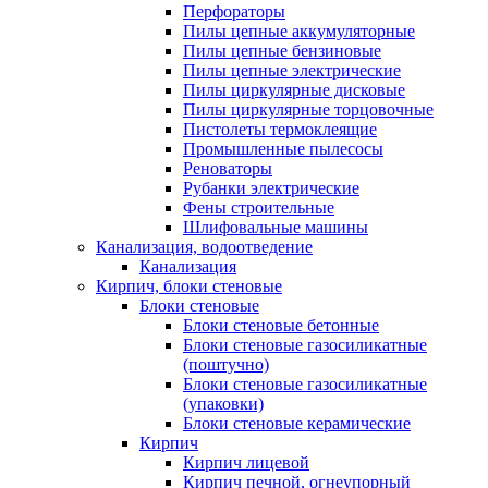
Перфораторы
Пилы цепные аккумуляторные
Пилы цепные бензиновые
Пилы цепные электрические
Пилы циркулярные дисковые
Пилы циркулярные торцовочные
Пистолеты термоклеящие
Промышленные пылесосы
Реноваторы
Рубанки электрические
Фены строительные
Шлифовальные машины
Канализация, водоотведение
Канализация
Кирпич, блоки стеновые
Блоки стеновые
Блоки стеновые бетонные
Блоки стеновые газосиликатные
(поштучно)
Блоки стеновые газосиликатные
(упаковки)
Блоки стеновые керамические
Кирпич
Кирпич лицевой
Кирпич печной, огнеупорный