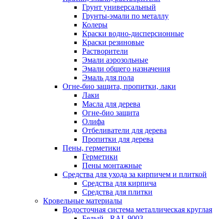
Грунт универсальный
Грунты-эмали по металлу
Колеры
Краски водно-дисперсионные
Краски резиновые
Растворители
Эмали аэрозольные
Эмали общего назначения
Эмаль для пола
Огне-био защита, пропитки, лаки
Лаки
Масла для дерева
Огне-био защита
Олифа
Отбеливатели для дерева
Пропитки для дерева
Пены, герметики
Герметики
Пены монтажные
Средства для ухода за кирпичем и плиткой
Средства для кирпича
Средства для плитки
Кровельные материалы
Водосточная система металлическая круглая
Белый - RAL 9003