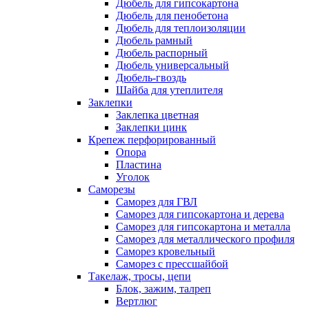
Дюбель для гипсокартона
Дюбель для пенобетона
Дюбель для теплоизоляции
Дюбель рамный
Дюбель распорный
Дюбель универсальный
Дюбель-гвоздь
Шайба для утеплителя
Заклепки
Заклепка цветная
Заклепки цинк
Крепеж перфорированный
Опора
Пластина
Уголок
Саморезы
Саморез для ГВЛ
Саморез для гипсокартона и дерева
Саморез для гипсокартона и металла
Саморез для металлического профиля
Саморез кровельный
Саморез с прессшайбой
Такелаж, тросы, цепи
Блок, зажим, талреп
Вертлюг