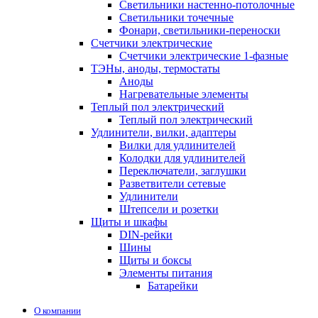
Светильники настенно-потолочные
Светильники точечные
Фонари, светильники-переноски
Счетчики электрические
Счетчики электрические 1-фазные
ТЭНы, аноды, термостаты
Аноды
Нагревательные элементы
Теплый пол электрический
Теплый пол электрический
Удлинители, вилки, адаптеры
Вилки для удлинителей
Колодки для удлинителей
Переключатели, заглушки
Разветвители сетевые
Удлинители
Штепсели и розетки
Щиты и шкафы
DIN-рейки
Шины
Щиты и боксы
Элементы питания
Батарейки
О компании