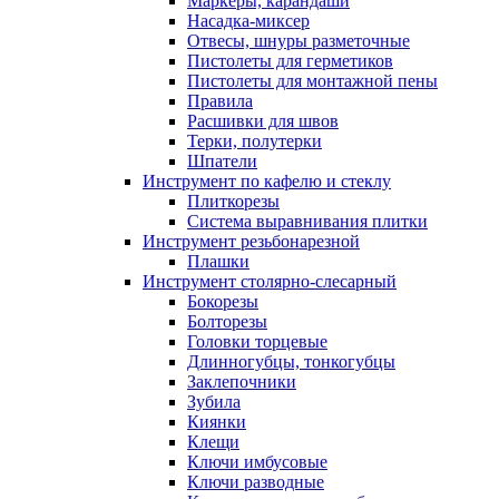
Маркеры, карандаши
Насадка-миксер
Отвесы, шнуры разметочные
Пистолеты для герметиков
Пистолеты для монтажной пены
Правила
Расшивки для швов
Терки, полутерки
Шпатели
Инструмент по кафелю и стеклу
Плиткорезы
Система выравнивания плитки
Инструмент резьбонарезной
Плашки
Инструмент столярно-слесарный
Бокорезы
Болторезы
Головки торцевые
Длинногубцы, тонкогубцы
Заклепочники
Зубила
Киянки
Клещи
Ключи имбусовые
Ключи разводные