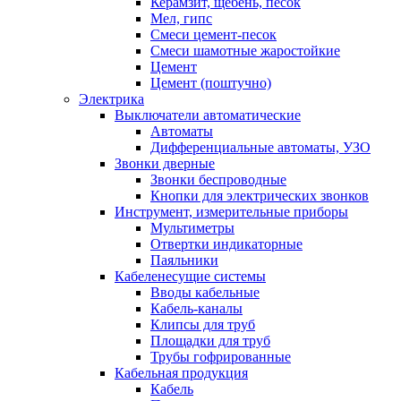
Керамзит, щебень, песок
Мел, гипс
Смеси цемент-песок
Смеси шамотные жаростойкие
Цемент
Цемент (поштучно)
Электрика
Выключатели автоматические
Автоматы
Дифференциальные автоматы, УЗО
Звонки дверные
Звонки беспроводные
Кнопки для электрических звонков
Инструмент, измерительные приборы
Мультиметры
Отвертки индикаторные
Паяльники
Кабеленесущие системы
Вводы кабельные
Кабель-каналы
Клипсы для труб
Площадки для труб
Трубы гофрированные
Кабельная продукция
Кабель