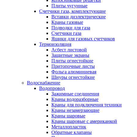
Колосниковые решетки
Плиты чугунные
Счетчики газа, комплектующие
Вставки диэлектрические
Краны газовые
Подводки для газа
Счетчики газа
Ящики для газовых счетчиков
Термоизоляция
Асбест листовой
Защитные экраны
Плиты огнестойкие
Притопочные листы
Фольга алюминиевая
Шнуры огнестойкие
Водоснабжение
Водопровод
Зажимные соединения
Краны водоразборные
Краны для подключения техники
Краны незамерзающие
Краны шаровые
Краны шаровые с американкой
Металлопластик
Обратные клапаны