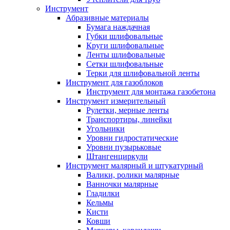
Инструмент
Абразивные материалы
Бумага наждачная
Губки шлифовальные
Круги шлифовальные
Ленты шлифовальные
Сетки шлифовальные
Терки для шлифовальной ленты
Инструмент для газоблоков
Инструмент для монтажа газобетона
Инструмент измерительный
Рулетки, мерные ленты
Транспортиры, линейки
Угольники
Уровни гидростатические
Уровни пузырьковые
Штангенциркули
Инструмент малярный и штукатурный
Валики, ролики малярные
Ванночки малярные
Гладилки
Кельмы
Кисти
Ковши