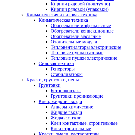
Кирпич рядовой (поштучно)
Кирпич рядовой (упаковки)
Климатическая и силовая техника
Климатическая техника
Обогреватели инфракрасные
Обогреватели конвекционные
Обогреватели масляные
Отопительные модули
Тепловентиляторы электрические
Тепловые пушки газовые
Тепловые пушки электрические
Силовая техника
Генераторы
Стабилизаторы
Краски, грунтовки, пены
Грунтовки
Бетоноконтакт
Грунтовки проникающие
Клей, жидкие гвозди
Анкеры химические
Жидкие гвозди
Жидкое стекло
Клеи контактные, строительные
Клеи строительные
Краски, эмали, растворители