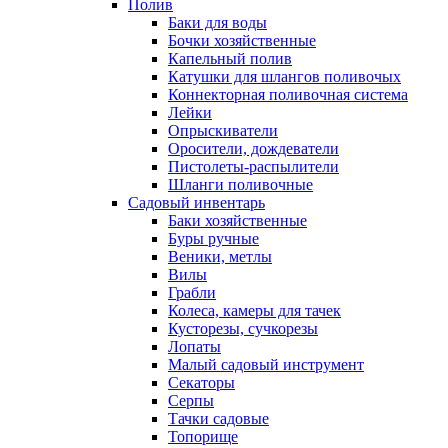
Полив
Баки для воды
Бочки хозяйственные
Капельный полив
Катушки для шлангов поливочых
Коннекторная поливочная система
Лейки
Опрыскиватели
Оросители, дождеватели
Пистолеты-распылители
Шланги поливочные
Садовый инвентарь
Баки хозяйственные
Буры ручные
Веники, метлы
Вилы
Грабли
Колеса, камеры для тачек
Кусторезы, сучкорезы
Лопаты
Малый садовый инструмент
Секаторы
Серпы
Тачки садовые
Топорище