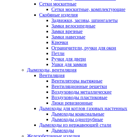
Сетки москитные
Сетки москитные, комплектующие
Скобяные изделия
Задвижки, засовы, шпингалеты
Замки велосипедные
Замки врезные
Замки навесные
Крючки
Ограничители, ручки для окон
Петли
Ручки для двери
Ушки для замков
Дымоходы, вентиляция
Вентиляция
Вентиляторы вытяжные
Вентиляционные решетки
Воздуховоды металлические
Воздуховоды пластиковые
Люки ревизионные
Дымоходы для котлов газовых настенных
Дымоходы коаксиальные
Дымоходы однотрубные
Дымоходы из нержавеющей стали
Дымоходы
Железобетонные изделия