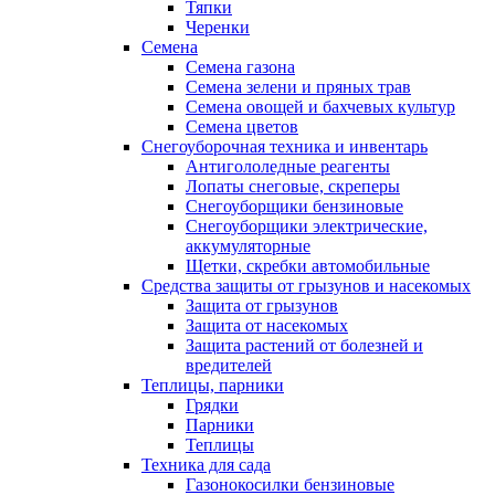
Тяпки
Черенки
Семена
Семена газона
Семена зелени и пряных трав
Семена овощей и бахчевых культур
Семена цветов
Снегоуборочная техника и инвентарь
Антигололедные реагенты
Лопаты снеговые, скреперы
Снегоуборщики бензиновые
Снегоуборщики электрические,
аккумуляторные
Щетки, скребки автомобильные
Средства защиты от грызунов и насекомых
Защита от грызунов
Защита от насекомых
Защита растений от болезней и
вредителей
Теплицы, парники
Грядки
Парники
Теплицы
Техника для сада
Газонокосилки бензиновые