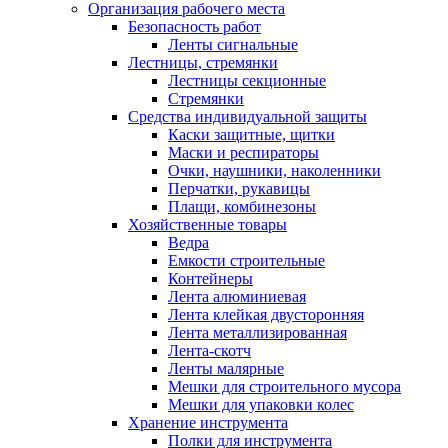
Организация рабочего места
Безопасность работ
Ленты сигнальные
Лестницы, стремянки
Лестницы секционные
Стремянки
Средства индивидуальной защиты
Каски защитные, щитки
Маски и респираторы
Очки, наушники, наколенники
Перчатки, рукавицы
Плащи, комбинезоны
Хозяйственные товары
Ведра
Емкости строительные
Контейнеры
Лента алюминиевая
Лента клейкая двусторонняя
Лента металлизированная
Лента-скотч
Ленты малярные
Мешки для строительного мусора
Мешки для упаковки колес
Хранение инструмента
Полки для инструмента