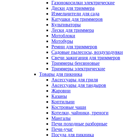
Газонокосилки электрические
Диски для триммера
Измельчители для сада
Катушки для триммеров
Культиваторы
Лески для триммера
Мотоблоки
Мотобуры
Ремни для триммеров
Садовые пылесосы, воздуходувки
Свечи зажигания для триммеров
Триммеры бензиновые
Триммеры электрические
Товары для пикника
Аксессуары для гриля
Аксессуары для тандыров
Жаровни
Казаны
Коптильни
Костровые чаши
Котелки, чайники, треноги
Мангалы
Печи походные разборные
Печи-учаг
Посуда для пикника