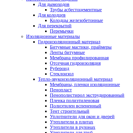
Для дымоходов
Трубы асбестоцементные
Для колодцев
Колодцы железобетонные
Для перекрытий
Перемычки
Изоляционные материалы
Гидроизоляционный материал
Битумные мастики, праймеры
Ленты битумные
Мембрана профилированная
Отсечная гидроизоляция
Рубероид
Стеклоизол
Тепло-звукоизоляционный материал
Мембраны, пленки изоляционные
Пенопласт
Пенополистирол экструдированный
Пленка полиэтиленовая
Полиэтилен вспененный
Тент строительный
Уплотнители для окон и дверей
Утеплители в плитах
Утеплители в рулонах
Утеплители для труб