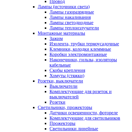
Провод
Лампы (источники света)
Лампы газоразрядные
Лампы накаливания
Лампы светодиодные
Лампы теплоизлучатели
Монтажные материалы
Зажим
Изолента, трубки термоусадочные
Клемники, колодки клеммные
Коробки электромонтажные
Наконечники, гильзы, изоляторы
кабельные
Скобы крепления
Хомуты (стяжки)
Розетки, выключатели
Выключатели
Комплектующие для розеток и
выключателей
Розетки
Светильники, прожекторы
Датчики освещенности, фотореле
Комплектующие для светильников
Прожекторы
Светильники линейные