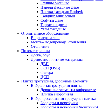
Отливы оконные
Панели фасадные Дёке
Плитка фасадная Hauberk
Сайдинг виниловый
Софиты Дёке
Террасная доска
Углы фасадные
Отопительное оборудование
Водонагреватели
Монтаж водопровода, отопления
Отопление
Пиломатериаллы
Доска, брус
Древестно-плитные материалы
ДВП
ОСП (OSB)
Фанера
ЦСП
Плитка тротуарная, дорожные элементы
Вибролитая тротуарная плитка
Дорожные элементы вибролитые
Плитка вибролитая
Вибропрессованная тротуарная плитка
Бордюры и поребрики
Бордюры и поребрики (поштучно)