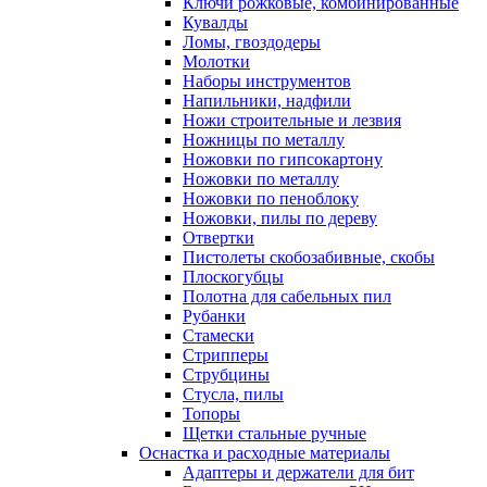
Ключи рожковые, комбинированные
Кувалды
Ломы, гвоздодеры
Молотки
Наборы инструментов
Напильники, надфили
Ножи строительные и лезвия
Ножницы по металлу
Ножовки по гипсокартону
Ножовки по металлу
Ножовки по пеноблоку
Ножовки, пилы по дереву
Отвертки
Пистолеты скобозабивные, скобы
Плоскогубцы
Полотна для сабельных пил
Рубанки
Стамески
Стрипперы
Струбцины
Стусла, пилы
Топоры
Щетки стальные ручные
Оснастка и расходные материалы
Адаптеры и держатели для бит