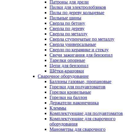
Патроны для дрели
Пилки для электролобзиков
Пилы по дереву кольцевые
Пильные шины
Сверла по бетону
Сверла по дереву
Сверла по металлу
Сверла ступенчатые по металлу
Сверла универсальные
Сверло по керамике и стеклу
Свечи зажигания для бензопил
Тарелки опорные
Цепи для бензопил
Щётки-крацовки
Сварочное оборудование
Баллоны газовые, пропановые
Горелки для полуавтоматов
Горелки кровельные
Горелки на баллон
Держатели наконечника
Клеммы
Комплектующие для полуавтоматов
Комплектующие для сварочного
оборудования
Манометры для сварочного