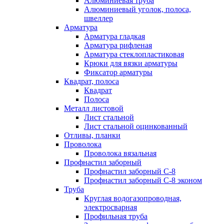
Алюминиевая труба
Алюминиевый уголок, полоса,
швеллер
Арматура
Арматура гладкая
Арматура рифленая
Арматура стеклопластиковая
Крюки для вязки арматуры
Фиксатор арматуры
Квадрат, полоса
Квадрат
Полоса
Металл листовой
Лист стальной
Лист стальной оцинкованный
Отливы, планки
Проволока
Проволока вязальная
Профнастил заборный
Профнастил заборный С-8
Профнастил заборный С-8 эконом
Труба
Круглая водогазопроводная,
электросварная
Профильная труба