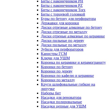
Биты с наконечником PH
Биты с наконечником PZ
Биты с наконечником Torx
Биты с торцевой головкой
Буры по бетону для перфоратора
Державки для коронки
Диски отрезные алмазные по бетону
Диски отрезные по металлу
Диски отреные алмазные по керамике
Диски пильные по дереву
Диски пильные по металлу
Зубила для перфораторов
Канистры ГСМ
Ключи для УШМ
Коронка по керамике и керамограниту
Коронки по бетону
Коронки по дереву
Коронки по кафелю и керамике
Коронки по металлу
Круги шлифовальные гибкие на
липучке
Наборы бит
Насадки для реноватора
Насадки полировальные
Насадки цепные для УШМ