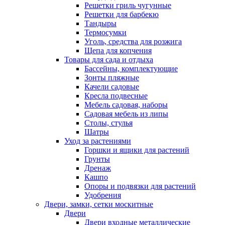
Решетки гриль чугунные
Решетки для барбекю
Тандыры
Термосумки
Уголь, средства для розжига
Щепа для копчения
Товары для сада и отдыха
Бассейны, комплектующие
Зонты пляжные
Качели садовые
Кресла подвесные
Мебель садовая, наборы
Садовая мебель из липы
Столы, стулья
Шатры
Уход за растениями
Горшки и ящики для растений
Грунты
Дренаж
Кашпо
Опоры и подвязки для растений
Удобрения
Двери, замки, сетки москитные
Двери
Двери входные металлические