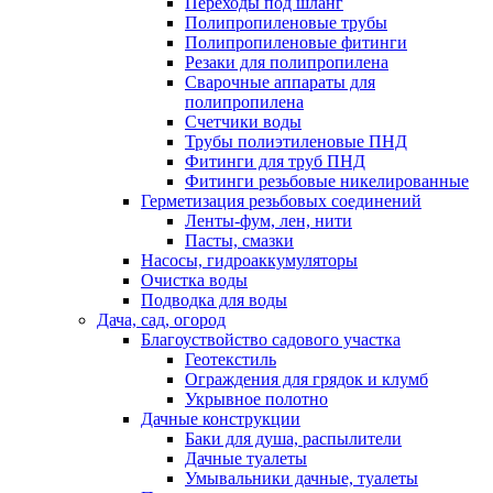
Переходы под шланг
Полипропиленовые трубы
Полипропиленовые фитинги
Резаки для полипропилена
Сварочные аппараты для
полипропилена
Счетчики воды
Трубы полиэтиленовые ПНД
Фитинги для труб ПНД
Фитинги резьбовые никелированные
Герметизация резьбовых соединений
Ленты-фум, лен, нити
Пасты, смазки
Насосы, гидроаккумуляторы
Очистка воды
Подводка для воды
Дача, сад, огород
Благоуствойство садового участка
Геотекстиль
Ограждения для грядок и клумб
Укрывное полотно
Дачные конструкции
Баки для душа, распылители
Дачные туалеты
Умывальники дачные, туалеты