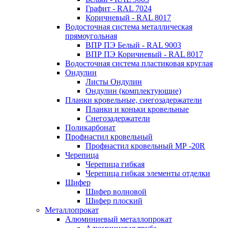
Графит - RAL 7024
Коричневый - RAL 8017
Водосточная система металлическая
прямоугольная
ВПР ПЭ Белый - RAL 9003
ВПР ПЭ Коричневый - RAL 8017
Водосточная система пластиковая круглая
Ондулин
Листы Ондулин
Ондулин (комплектующие)
Планки кровельные, снегозадержатели
Планки и коньки кровельные
Снегозадержатели
Поликарбонат
Профнастил кровельный
Профнастил кровельный МР -20R
Черепица
Черепица гибкая
Черепица гибкая элементы отделки
Шифер
Шифер волновой
Шифер плоский
Металлопрокат
Алюминиевый металлопрокат