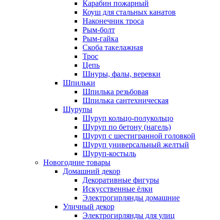
Карабин пожарный
Коуш для стальных канатов
Наконечник троса
Рым-болт
Рым-гайка
Скоба такелажная
Трос
Цепь
Шнуры, фалы, веревки
Шпильки
Шпилька резьбовая
Шпилька сантехническая
Шурупы
Шуруп кольцо-полукольцо
Шуруп по бетону (нагель)
Шуруп с шестигранной головкой
Шуруп универсальный желтый
Шуруп-костыль
Новогодние товары
Домашний декор
Декоративные фигуры
Искусственные ёлки
Электрогирлянды домашние
Уличный декор
Электрогирлянды для улиц