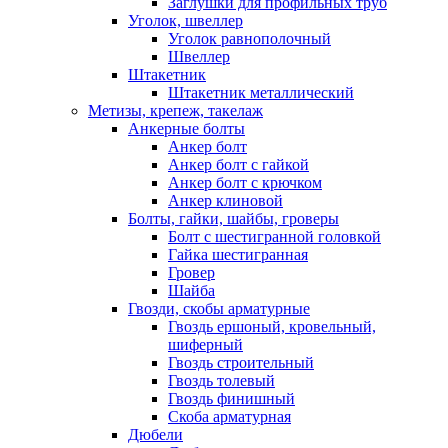
Заглушки для профильных труб
Уголок, швеллер
Уголок равнополочный
Швеллер
Штакетник
Штакетник металлический
Метизы, крепеж, такелаж
Анкерные болты
Анкер болт
Анкер болт с гайкой
Анкер болт с крючком
Анкер клиновой
Болты, гайки, шайбы, гроверы
Болт c шестигранной головкой
Гайка шестигранная
Гровер
Шайба
Гвозди, скобы арматурные
Гвоздь ершоный, кровельный,
шиферный
Гвоздь строительный
Гвоздь толевый
Гвоздь финишный
Скоба арматурная
Дюбели