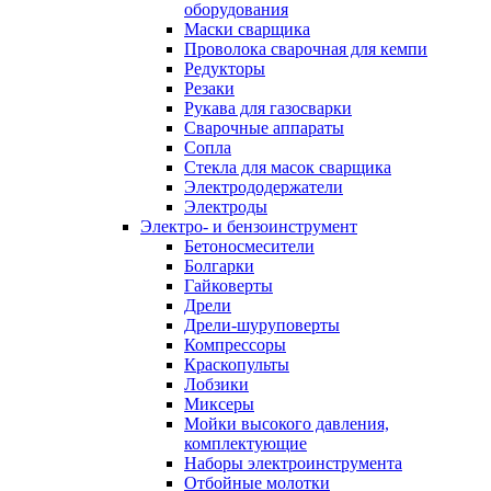
оборудования
Маски сварщика
Проволока сварочная для кемпи
Редукторы
Резаки
Рукава для газосварки
Сварочные аппараты
Сопла
Стекла для масок сварщика
Электрододержатели
Электроды
Электро- и бензоинструмент
Бетоносмесители
Болгарки
Гайковерты
Дрели
Дрели-шуруповерты
Компрессоры
Краскопульты
Лобзики
Миксеры
Мойки высокого давления,
комплектующие
Наборы электроинструмента
Отбойные молотки