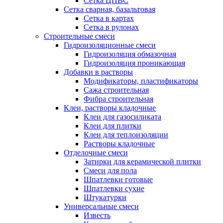
Сетка ЦПВС
Сетка сварная, базальтовая
Сетка в картах
Сетка в рулонах
Строительные смеси
Гидроизоляционные смеси
Гидроизоляция обмазочная
Гидроизоляция проникающая
Добавки в растворы
Модификаторы, пластификаторы
Сажа строительная
Фибра строительная
Клеи, растворы кладочные
Клеи для газосиликата
Клеи для плитки
Клеи для теплоизоляции
Растворы кладочные
Отделочные смеси
Затирки для керамической плитки
Смеси для пола
Шпатлевки готовые
Шпатлевки сухие
Штукатурки
Универсальные смеси
Известь