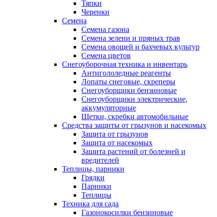
Тяпки
Черенки
Семена
Семена газона
Семена зелени и пряных трав
Семена овощей и бахчевых культур
Семена цветов
Снегоуборочная техника и инвентарь
Антигололедные реагенты
Лопаты снеговые, скреперы
Снегоуборщики бензиновые
Снегоуборщики электрические,
аккумуляторные
Щетки, скребки автомобильные
Средства защиты от грызунов и насекомых
Защита от грызунов
Защита от насекомых
Защита растений от болезней и
вредителей
Теплицы, парники
Грядки
Парники
Теплицы
Техника для сада
Газонокосилки бензиновые