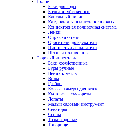
Полив
Баки для воды
Бочки хозяйственные
Капельный полив
Катушки для шлангов поливочых
Коннекторная поливочная система
Лейки
Опрыскиватели
Оросители, дождеватели
Пистолеты-распылители
Шланги поливочные
Садовый инвентарь
Баки хозяйственные
Буры ручные
Веники, метлы
Вилы
Грабли
Колеса, камеры для тачек
Кусторезы, сучкорезы
Лопаты
Малый садовый инструмент
Секаторы
Серпы
Тачки садовые
Топорище