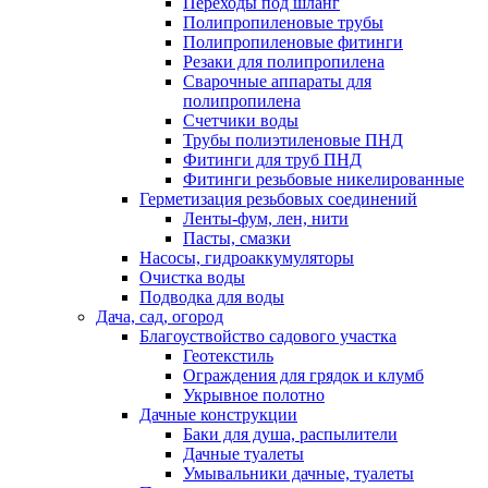
Переходы под шланг
Полипропиленовые трубы
Полипропиленовые фитинги
Резаки для полипропилена
Сварочные аппараты для
полипропилена
Счетчики воды
Трубы полиэтиленовые ПНД
Фитинги для труб ПНД
Фитинги резьбовые никелированные
Герметизация резьбовых соединений
Ленты-фум, лен, нити
Пасты, смазки
Насосы, гидроаккумуляторы
Очистка воды
Подводка для воды
Дача, сад, огород
Благоуствойство садового участка
Геотекстиль
Ограждения для грядок и клумб
Укрывное полотно
Дачные конструкции
Баки для душа, распылители
Дачные туалеты
Умывальники дачные, туалеты