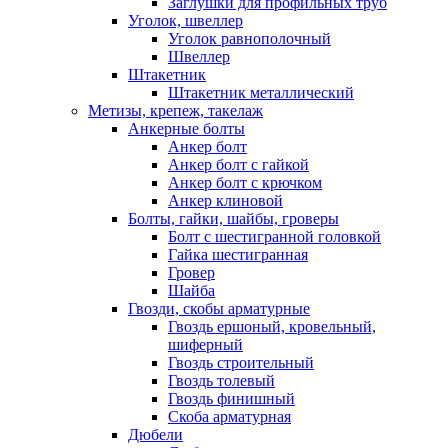
Заглушки для профильных труб
Уголок, швеллер
Уголок равнополочный
Швеллер
Штакетник
Штакетник металлический
Метизы, крепеж, такелаж
Анкерные болты
Анкер болт
Анкер болт с гайкой
Анкер болт с крючком
Анкер клиновой
Болты, гайки, шайбы, гроверы
Болт c шестигранной головкой
Гайка шестигранная
Гровер
Шайба
Гвозди, скобы арматурные
Гвоздь ершоный, кровельный,
шиферный
Гвоздь строительный
Гвоздь толевый
Гвоздь финишный
Скоба арматурная
Дюбели