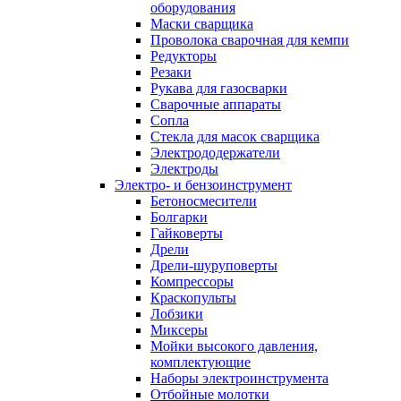
оборудования
Маски сварщика
Проволока сварочная для кемпи
Редукторы
Резаки
Рукава для газосварки
Сварочные аппараты
Сопла
Стекла для масок сварщика
Электрододержатели
Электроды
Электро- и бензоинструмент
Бетоносмесители
Болгарки
Гайковерты
Дрели
Дрели-шуруповерты
Компрессоры
Краскопульты
Лобзики
Миксеры
Мойки высокого давления,
комплектующие
Наборы электроинструмента
Отбойные молотки