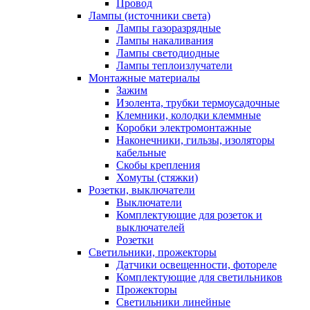
Провод
Лампы (источники света)
Лампы газоразрядные
Лампы накаливания
Лампы светодиодные
Лампы теплоизлучатели
Монтажные материалы
Зажим
Изолента, трубки термоусадочные
Клемники, колодки клеммные
Коробки электромонтажные
Наконечники, гильзы, изоляторы
кабельные
Скобы крепления
Хомуты (стяжки)
Розетки, выключатели
Выключатели
Комплектующие для розеток и
выключателей
Розетки
Светильники, прожекторы
Датчики освещенности, фотореле
Комплектующие для светильников
Прожекторы
Светильники линейные