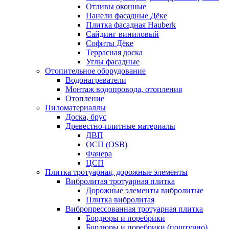
Отливы оконные
Панели фасадные Дёке
Плитка фасадная Hauberk
Сайдинг виниловый
Софиты Дёке
Террасная доска
Углы фасадные
Отопительное оборудование
Водонагреватели
Монтаж водопровода, отопления
Отопление
Пиломатериаллы
Доска, брус
Древестно-плитные материалы
ДВП
ОСП (OSB)
Фанера
ЦСП
Плитка тротуарная, дорожные элементы
Вибролитая тротуарная плитка
Дорожные элементы вибролитые
Плитка вибролитая
Вибропрессованная тротуарная плитка
Бордюры и поребрики
Бордюры и поребрики (поштучно)