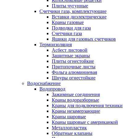
Колосниковые решетки
Плиты чугунные
Счетчики газа, комплектующие
Вставки диэлектрические
Краны газовые
Подводки для газа
Счетчики газа
Ящики для газовых счетчиков
Термоизоляция
Асбест листовой
Защитные экраны
Плиты огнестойкие
Притопочные листы
Фольга алюминиевая
Шнуры огнестойкие
Водоснабжение
Водопровод
Зажимные соединения
Краны водоразборные
Краны для подключения техники
Краны незамерзающие
Краны шаровые
Краны шаровые с американкой
Металлопластик
Обратные клапаны