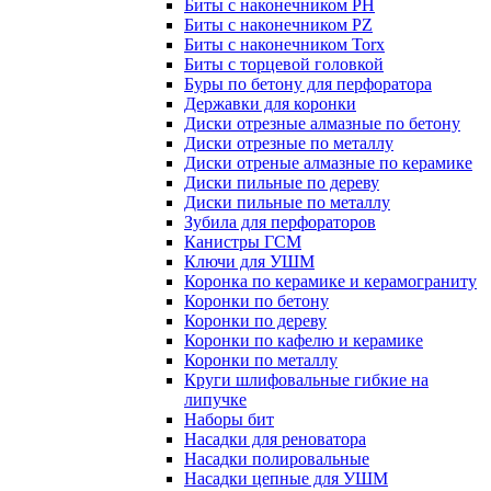
Биты с наконечником PH
Биты с наконечником PZ
Биты с наконечником Torx
Биты с торцевой головкой
Буры по бетону для перфоратора
Державки для коронки
Диски отрезные алмазные по бетону
Диски отрезные по металлу
Диски отреные алмазные по керамике
Диски пильные по дереву
Диски пильные по металлу
Зубила для перфораторов
Канистры ГСМ
Ключи для УШМ
Коронка по керамике и керамограниту
Коронки по бетону
Коронки по дереву
Коронки по кафелю и керамике
Коронки по металлу
Круги шлифовальные гибкие на
липучке
Наборы бит
Насадки для реноватора
Насадки полировальные
Насадки цепные для УШМ