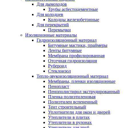
Для дымоходов
Трубы асбестоцементные
Для колодцев
Колодцы железобетонные
Для перекрытий
Перемычки
Изоляционные материалы
Гидроизоляционный материал
Битумные мастики, праймеры
Ленты битумные
Мембрана профилированная
Отсечная гидроизоляция
Рубероид
Стеклоизол
Тепло-звукоизоляционный материал
Мембраны, пленки изоляционные
Пенопласт
Пенополистирол экструдированный
Пленка полиэтиленовая
Полиэтилен вспененный
Тент строительный
Уплотнители для окон и дверей
Утеплители в плитах
Утеплители в рулонах
Утеплители для труб