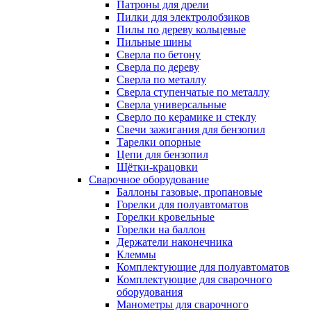
Патроны для дрели
Пилки для электролобзиков
Пилы по дереву кольцевые
Пильные шины
Сверла по бетону
Сверла по дереву
Сверла по металлу
Сверла ступенчатые по металлу
Сверла универсальные
Сверло по керамике и стеклу
Свечи зажигания для бензопил
Тарелки опорные
Цепи для бензопил
Щётки-крацовки
Сварочное оборудование
Баллоны газовые, пропановые
Горелки для полуавтоматов
Горелки кровельные
Горелки на баллон
Держатели наконечника
Клеммы
Комплектующие для полуавтоматов
Комплектующие для сварочного
оборудования
Манометры для сварочного