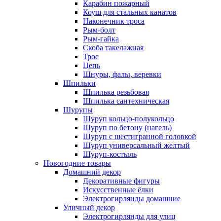
Карабин пожарный
Коуш для стальных канатов
Наконечник троса
Рым-болт
Рым-гайка
Скоба такелажная
Трос
Цепь
Шнуры, фалы, веревки
Шпильки
Шпилька резьбовая
Шпилька сантехническая
Шурупы
Шуруп кольцо-полукольцо
Шуруп по бетону (нагель)
Шуруп с шестигранной головкой
Шуруп универсальный желтый
Шуруп-костыль
Новогодние товары
Домашний декор
Декоративные фигуры
Искусственные ёлки
Электрогирлянды домашние
Уличный декор
Электрогирлянды для улиц