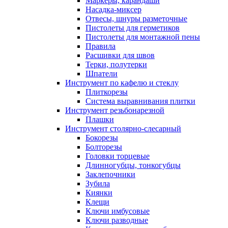
Маркеры, карандаши
Насадка-миксер
Отвесы, шнуры разметочные
Пистолеты для герметиков
Пистолеты для монтажной пены
Правила
Расшивки для швов
Терки, полутерки
Шпатели
Инструмент по кафелю и стеклу
Плиткорезы
Система выравнивания плитки
Инструмент резьбонарезной
Плашки
Инструмент столярно-слесарный
Бокорезы
Болторезы
Головки торцевые
Длинногубцы, тонкогубцы
Заклепочники
Зубила
Киянки
Клещи
Ключи имбусовые
Ключи разводные