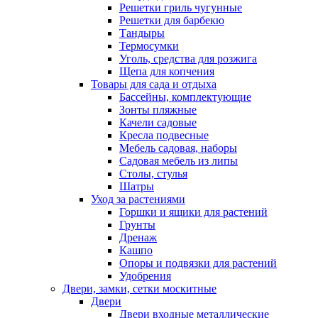
Решетки гриль чугунные
Решетки для барбекю
Тандыры
Термосумки
Уголь, средства для розжига
Щепа для копчения
Товары для сада и отдыха
Бассейны, комплектующие
Зонты пляжные
Качели садовые
Кресла подвесные
Мебель садовая, наборы
Садовая мебель из липы
Столы, стулья
Шатры
Уход за растениями
Горшки и ящики для растений
Грунты
Дренаж
Кашпо
Опоры и подвязки для растений
Удобрения
Двери, замки, сетки москитные
Двери
Двери входные металлические