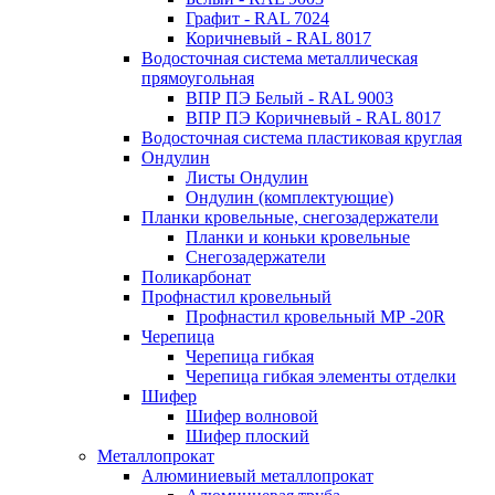
Графит - RAL 7024
Коричневый - RAL 8017
Водосточная система металлическая
прямоугольная
ВПР ПЭ Белый - RAL 9003
ВПР ПЭ Коричневый - RAL 8017
Водосточная система пластиковая круглая
Ондулин
Листы Ондулин
Ондулин (комплектующие)
Планки кровельные, снегозадержатели
Планки и коньки кровельные
Снегозадержатели
Поликарбонат
Профнастил кровельный
Профнастил кровельный МР -20R
Черепица
Черепица гибкая
Черепица гибкая элементы отделки
Шифер
Шифер волновой
Шифер плоский
Металлопрокат
Алюминиевый металлопрокат