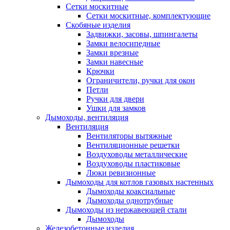
Сетки москитные
Сетки москитные, комплектующие
Скобяные изделия
Задвижки, засовы, шпингалеты
Замки велосипедные
Замки врезные
Замки навесные
Крючки
Ограничители, ручки для окон
Петли
Ручки для двери
Ушки для замков
Дымоходы, вентиляция
Вентиляция
Вентиляторы вытяжные
Вентиляционные решетки
Воздуховоды металлические
Воздуховоды пластиковые
Люки ревизионные
Дымоходы для котлов газовых настенных
Дымоходы коаксиальные
Дымоходы однотрубные
Дымоходы из нержавеющей стали
Дымоходы
Железобетонные изделия