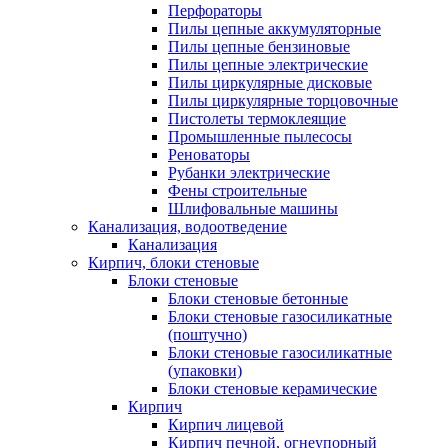
Перфораторы
Пилы цепные аккумуляторные
Пилы цепные бензиновые
Пилы цепные электрические
Пилы циркулярные дисковые
Пилы циркулярные торцовочные
Пистолеты термоклеящие
Промышленные пылесосы
Реноваторы
Рубанки электрические
Фены строительные
Шлифовальные машины
Канализация, водоотведение
Канализация
Кирпич, блоки стеновые
Блоки стеновые
Блоки стеновые бетонные
Блоки стеновые газосиликатные
(поштучно)
Блоки стеновые газосиликатные
(упаковки)
Блоки стеновые керамические
Кирпич
Кирпич лицевой
Кирпич печной, огнеупорный