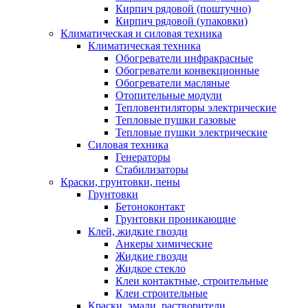
Кирпич рядовой (поштучно)
Кирпич рядовой (упаковки)
Климатическая и силовая техника
Климатическая техника
Обогреватели инфракрасные
Обогреватели конвекционные
Обогреватели масляные
Отопительные модули
Тепловентиляторы электрические
Тепловые пушки газовые
Тепловые пушки электрические
Силовая техника
Генераторы
Стабилизаторы
Краски, грунтовки, пены
Грунтовки
Бетоноконтакт
Грунтовки проникающие
Клей, жидкие гвозди
Анкеры химические
Жидкие гвозди
Жидкое стекло
Клеи контактные, строительные
Клеи строительные
Краски, эмали, растворители