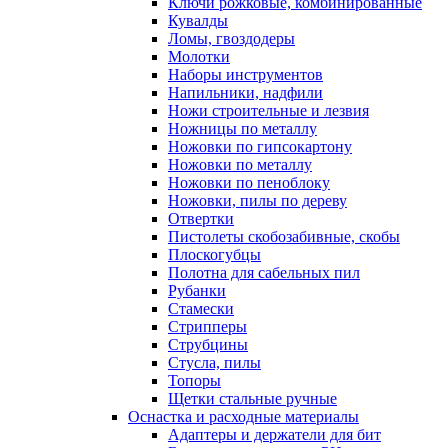
Ключи рожковые, комбинированные
Кувалды
Ломы, гвоздодеры
Молотки
Наборы инструментов
Напильники, надфили
Ножи строительные и лезвия
Ножницы по металлу
Ножовки по гипсокартону
Ножовки по металлу
Ножовки по пеноблоку
Ножовки, пилы по дереву
Отвертки
Пистолеты скобозабивные, скобы
Плоскогубцы
Полотна для сабельных пил
Рубанки
Стамески
Стрипперы
Струбцины
Стусла, пилы
Топоры
Щетки стальные ручные
Оснастка и расходные материалы
Адаптеры и держатели для бит