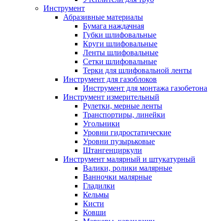
Инструмент
Абразивные материалы
Бумага наждачная
Губки шлифовальные
Круги шлифовальные
Ленты шлифовальные
Сетки шлифовальные
Терки для шлифовальной ленты
Инструмент для газоблоков
Инструмент для монтажа газобетона
Инструмент измерительный
Рулетки, мерные ленты
Транспортиры, линейки
Угольники
Уровни гидростатические
Уровни пузырьковые
Штангенциркули
Инструмент малярный и штукатурный
Валики, ролики малярные
Ванночки малярные
Гладилки
Кельмы
Кисти
Ковши