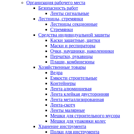
Организация рабочего места
Безопасность работ
Ленты сигнальные
Лестницы, стремянки
Лестницы секционные
Стремянки
Средства индивидуальной защиты
Каски защитные, щитки
Маски и респираторы
Очки, наушники, наколенники
Перчатки, рукавицы
Плащи, комбинезоны
Хозяйственные товары
Ведра
Емкости строительные
Контейнеры
Лента алюминиевая
Лента клейкая двусторонняя
Лента металлизированная
Лента-скотч
Ленты малярные
Мешки для строительного мусора
Мешки для упаковки колес
Хранение инструмента
Полки для инструмента