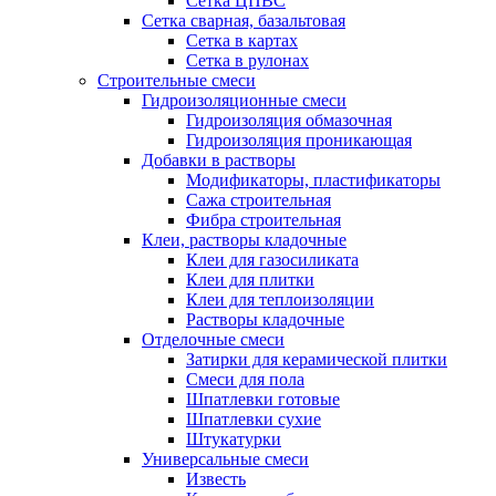
Сетка ЦПВС
Сетка сварная, базальтовая
Сетка в картах
Сетка в рулонах
Строительные смеси
Гидроизоляционные смеси
Гидроизоляция обмазочная
Гидроизоляция проникающая
Добавки в растворы
Модификаторы, пластификаторы
Сажа строительная
Фибра строительная
Клеи, растворы кладочные
Клеи для газосиликата
Клеи для плитки
Клеи для теплоизоляции
Растворы кладочные
Отделочные смеси
Затирки для керамической плитки
Смеси для пола
Шпатлевки готовые
Шпатлевки сухие
Штукатурки
Универсальные смеси
Известь