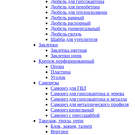
Дюбель для гипсокартона
Дюбель для пенобетона
Дюбель для теплоизоляции
Дюбель рамный
Дюбель распорный
Дюбель универсальный
Дюбель-гвоздь
Шайба для утеплителя
Заклепки
Заклепка цветная
Заклепки цинк
Крепеж перфорированный
Опора
Пластина
Уголок
Саморезы
Саморез для ГВЛ
Саморез для гипсокартона и дерева
Саморез для гипсокартона и металла
Саморез для металлического профиля
Саморез кровельный
Саморез с прессшайбой
Такелаж, тросы, цепи
Блок, зажим, талреп
Вертлюг