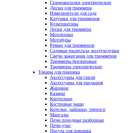
Газонокосилки электрические
Диски для триммера
Измельчители для сада
Катушки для триммеров
Культиваторы
Лески для триммера
Мотоблоки
Мотобуры
Ремни для триммеров
Садовые пылесосы, воздуходувки
Свечи зажигания для триммеров
Триммеры бензиновые
Триммеры электрические
Товары для пикника
Аксессуары для гриля
Аксессуары для тандыров
Жаровни
Казаны
Коптильни
Костровые чаши
Котелки, чайники, треноги
Мангалы
Печи походные разборные
Печи-учаг
Посуда для пикника