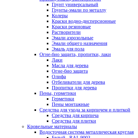
Грунт универсальный
Грунты-эмали по металлу
Колеры
Краски водно-дисперсионные
Краски резиновые
Растворители
Эмали аэрозольные
Эмали общего назначения
Эмаль для пола
Огне-био защита, пропитки, лаки
Лаки
Масла для дерева
Огне-био защита
Олифа
Отбеливатели для дерева
Пропитки для дерева
Пены, герметики
Герметики
Пены монтажные
Средства для ухода за кирпичем и плиткой
Средства для кирпича
Средства для плитки
Кровельные материалы
Водосточная система металлическая круглая
Белый - RAL 9003