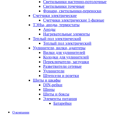
Светильники настенно-потолочные
Светильники точечные
Фонари, светильники-переноски
Счетчики электрические
Счетчики электрические 1-фазные
ТЭНы, аноды, термостаты
Аноды
Нагревательные элементы
Теплый пол электрический
Теплый пол электрический
Удлинители, вилки, адаптеры
Вилки для удлинителей
Колодки для удлинителей
Переключатели, заглушки
Разветвители сетевые
Удлинители
Штепсели и розетки
Щиты и шкафы
DIN-рейки
Шины
Щиты и боксы
Элементы питания
Батарейки
О компании