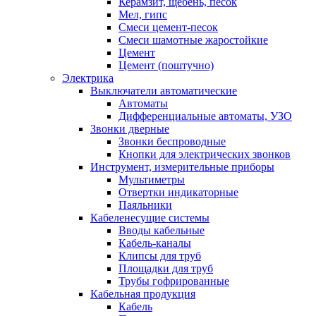
Керамзит, щебень, песок
Мел, гипс
Смеси цемент-песок
Смеси шамотные жаростойкие
Цемент
Цемент (поштучно)
Электрика
Выключатели автоматические
Автоматы
Дифференциальные автоматы, УЗО
Звонки дверные
Звонки беспроводные
Кнопки для электрических звонков
Инструмент, измерительные приборы
Мультиметры
Отвертки индикаторные
Паяльники
Кабеленесущие системы
Вводы кабельные
Кабель-каналы
Клипсы для труб
Площадки для труб
Трубы гофрированные
Кабельная продукция
Кабель