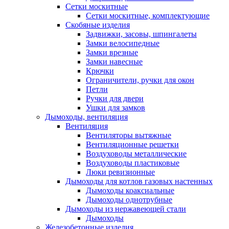
Сетки москитные
Сетки москитные, комплектующие
Скобяные изделия
Задвижки, засовы, шпингалеты
Замки велосипедные
Замки врезные
Замки навесные
Крючки
Ограничители, ручки для окон
Петли
Ручки для двери
Ушки для замков
Дымоходы, вентиляция
Вентиляция
Вентиляторы вытяжные
Вентиляционные решетки
Воздуховоды металлические
Воздуховоды пластиковые
Люки ревизионные
Дымоходы для котлов газовых настенных
Дымоходы коаксиальные
Дымоходы однотрубные
Дымоходы из нержавеющей стали
Дымоходы
Железобетонные изделия