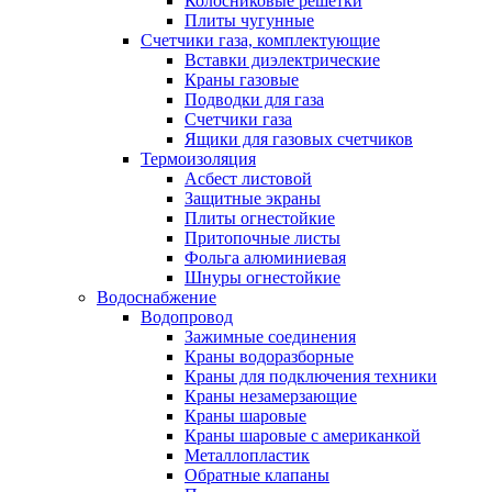
Колосниковые решетки
Плиты чугунные
Счетчики газа, комплектующие
Вставки диэлектрические
Краны газовые
Подводки для газа
Счетчики газа
Ящики для газовых счетчиков
Термоизоляция
Асбест листовой
Защитные экраны
Плиты огнестойкие
Притопочные листы
Фольга алюминиевая
Шнуры огнестойкие
Водоснабжение
Водопровод
Зажимные соединения
Краны водоразборные
Краны для подключения техники
Краны незамерзающие
Краны шаровые
Краны шаровые с американкой
Металлопластик
Обратные клапаны