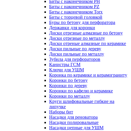
Биты с наконечником PH
Биты с наконечником PZ
Биты с наконечником Torx
Биты с торцевой головкой
Буры по бетону для перфоратора
Державки для коронки
Диски отрезные алмазные по бетону
Диски отрезные по металлу
Диски отреные алмазные по керамике
Диски пильные по дереву
Диски пильные по металлу
Зубила для перфораторов
Канистры ГСМ
Ключи для УШМ
Коронка по керамике и керамограниту
Коронки по бетону
Коронки по дереву
Коронки по кафелю и керамике
Коронки по металлу
Круги шлифовальные гибкие на
липучке
Наборы бит
Насадки для реноватора
Насадки полировальные
Насадки цепные для УШМ