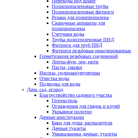
Переходы под шланг
Полипропиленовые трубы
Полипропиленовые фитинги
Резаки для полипропилена
Сварочные аппараты для
полипропилена
Счетчики воды
Трубы полиэтиленовые ПНД
Фитинги для труб ПНД
Фитинги резьбовые никелированные
Герметизация резьбовых соединений
Ленты-фум, лен, нити
Пасты, смазки
Насосы, гидроаккумуляторы
Очистка воды
Подводка для воды
Дача, сад, огород
Благоуствойство садового участка
Геотекстиль
Ограждения для грядок и клумб
Укрывное полотно
Дачные конструкции
Баки для душа, распылители
Дачные туалеты
Умывальники дачные, туалеты