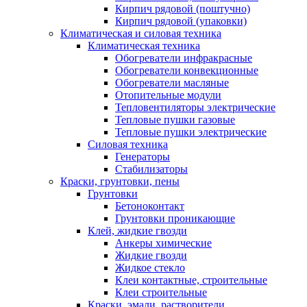
Кирпич рядовой (поштучно)
Кирпич рядовой (упаковки)
Климатическая и силовая техника
Климатическая техника
Обогреватели инфракрасные
Обогреватели конвекционные
Обогреватели масляные
Отопительные модули
Тепловентиляторы электрические
Тепловые пушки газовые
Тепловые пушки электрические
Силовая техника
Генераторы
Стабилизаторы
Краски, грунтовки, пены
Грунтовки
Бетоноконтакт
Грунтовки проникающие
Клей, жидкие гвозди
Анкеры химические
Жидкие гвозди
Жидкое стекло
Клеи контактные, строительные
Клеи строительные
Краски, эмали, растворители