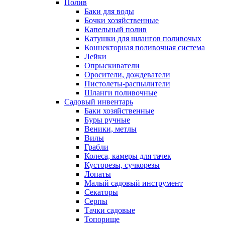
Полив
Баки для воды
Бочки хозяйственные
Капельный полив
Катушки для шлангов поливочых
Коннекторная поливочная система
Лейки
Опрыскиватели
Оросители, дождеватели
Пистолеты-распылители
Шланги поливочные
Садовый инвентарь
Баки хозяйственные
Буры ручные
Веники, метлы
Вилы
Грабли
Колеса, камеры для тачек
Кусторезы, сучкорезы
Лопаты
Малый садовый инструмент
Секаторы
Серпы
Тачки садовые
Топорище