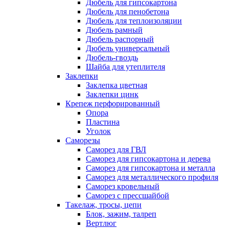
Дюбель для гипсокартона
Дюбель для пенобетона
Дюбель для теплоизоляции
Дюбель рамный
Дюбель распорный
Дюбель универсальный
Дюбель-гвоздь
Шайба для утеплителя
Заклепки
Заклепка цветная
Заклепки цинк
Крепеж перфорированный
Опора
Пластина
Уголок
Саморезы
Саморез для ГВЛ
Саморез для гипсокартона и дерева
Саморез для гипсокартона и металла
Саморез для металлического профиля
Саморез кровельный
Саморез с прессшайбой
Такелаж, тросы, цепи
Блок, зажим, талреп
Вертлюг