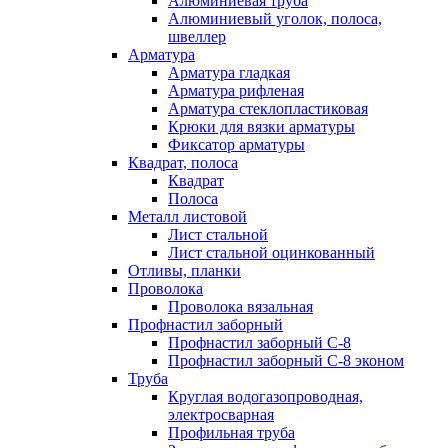
Алюминиевая труба
Алюминиевый уголок, полоса,
швеллер
Арматура
Арматура гладкая
Арматура рифленая
Арматура стеклопластиковая
Крюки для вязки арматуры
Фиксатор арматуры
Квадрат, полоса
Квадрат
Полоса
Металл листовой
Лист стальной
Лист стальной оцинкованный
Отливы, планки
Проволока
Проволока вязальная
Профнастил заборный
Профнастил заборный С-8
Профнастил заборный С-8 эконом
Труба
Круглая водогазопроводная,
электросварная
Профильная труба