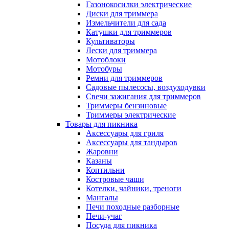
Газонокосилки электрические
Диски для триммера
Измельчители для сада
Катушки для триммеров
Культиваторы
Лески для триммера
Мотоблоки
Мотобуры
Ремни для триммеров
Садовые пылесосы, воздуходувки
Свечи зажигания для триммеров
Триммеры бензиновые
Триммеры электрические
Товары для пикника
Аксессуары для гриля
Аксессуары для тандыров
Жаровни
Казаны
Коптильни
Костровые чаши
Котелки, чайники, треноги
Мангалы
Печи походные разборные
Печи-учаг
Посуда для пикника