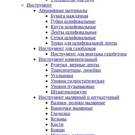
Инструмент
Абразивные материалы
Бумага наждачная
Губки шлифовальные
Круги шлифовальные
Ленты шлифовальные
Сетки шлифовальные
Терки для шлифовальной ленты
Инструмент для газоблоков
Инструмент для монтажа газобетона
Инструмент измерительный
Рулетки, мерные ленты
Транспортиры, линейки
Угольники
Уровни гидростатические
Уровни пузырьковые
Штангенциркули
Инструмент малярный и штукатурный
Валики, ролики малярные
Ванночки малярные
Гладилки
Кельмы
Кисти
Ковши