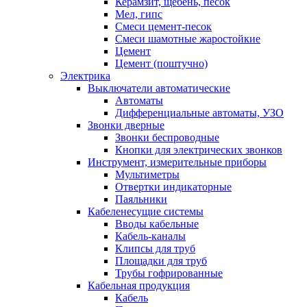
Керамзит, щебень, песок
Мел, гипс
Смеси цемент-песок
Смеси шамотные жаростойкие
Цемент
Цемент (поштучно)
Электрика
Выключатели автоматические
Автоматы
Дифференциальные автоматы, УЗО
Звонки дверные
Звонки беспроводные
Кнопки для электрических звонков
Инструмент, измерительные приборы
Мультиметры
Отвертки индикаторные
Паяльники
Кабеленесущие системы
Вводы кабельные
Кабель-каналы
Клипсы для труб
Площадки для труб
Трубы гофрированные
Кабельная продукция
Кабель