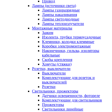
Провод
Лампы (источники света)
Лампы газоразрядные
Лампы накаливания
Лампы светодиодные
Лампы теплоизлучатели
Монтажные материалы
Зажим
Изолента, трубки термоусадочные
Клемники, колодки клеммные
Коробки электромонтажные
Наконечники, гильзы, изоляторы
кабельные
Скобы крепления
Хомуты (стяжки)
Розетки, выключатели
Выключатели
Комплектующие для розеток и
выключателей
Розетки
Светильники, прожекторы
Датчики освещенности, фотореле
Комплектующие для светильников
Прожекторы
Светильники линейные