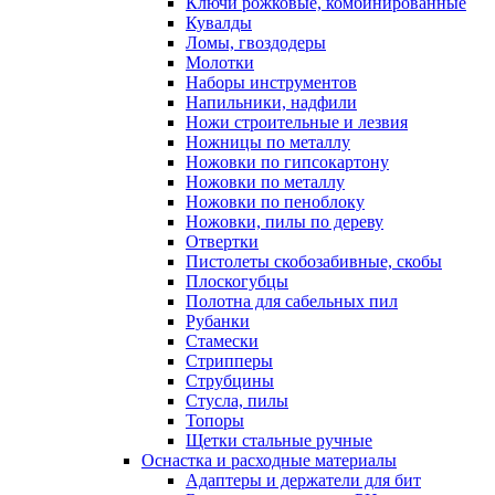
Ключи рожковые, комбинированные
Кувалды
Ломы, гвоздодеры
Молотки
Наборы инструментов
Напильники, надфили
Ножи строительные и лезвия
Ножницы по металлу
Ножовки по гипсокартону
Ножовки по металлу
Ножовки по пеноблоку
Ножовки, пилы по дереву
Отвертки
Пистолеты скобозабивные, скобы
Плоскогубцы
Полотна для сабельных пил
Рубанки
Стамески
Стрипперы
Струбцины
Стусла, пилы
Топоры
Щетки стальные ручные
Оснастка и расходные материалы
Адаптеры и держатели для бит