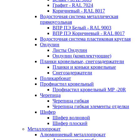
Графит - RAL 7024
Коричневый - RAL 8017
Водосточная система металлическая
прямоугольная
ВПР ПЭ Белый - RAL 9003
ВПР ПЭ Коричневый - RAL 8017
Водосточная система пластиковая круглая
Ондулин
Листы Ондулин
Ондулин (комплектующие)
Планки кровельные, снегозадержатели
Планки и коньки кровельные
Снегозадержатели
Поликарбонат
Профнастил кровельный
Профнастил кровельный МР -20R
Черепица
Черепица гибкая
Черепица гибкая элементы отделки
Шифер
Шифер волновой
Шифер плоский
Металлопрокат
Алюминиевый металлопрокат