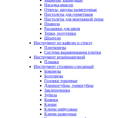
Маркеры, карандаши
Насадка-миксер
Отвесы, шнуры разметочные
Пистолеты для герметиков
Пистолеты для монтажной пены
Правила
Расшивки для швов
Терки, полутерки
Шпатели
Инструмент по кафелю и стеклу
Плиткорезы
Система выравнивания плитки
Инструмент резьбонарезной
Плашки
Инструмент столярно-слесарный
Бокорезы
Болторезы
Головки торцевые
Длинногубцы, тонкогубцы
Заклепочники
Зубила
Киянки
Клещи
Ключи имбусовые
Ключи разводные