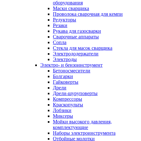
оборудования
Маски сварщика
Проволока сварочная для кемпи
Редукторы
Резаки
Рукава для газосварки
Сварочные аппараты
Сопла
Стекла для масок сварщика
Электрододержатели
Электроды
Электро- и бензоинструмент
Бетоносмесители
Болгарки
Гайковерты
Дрели
Дрели-шуруповерты
Компрессоры
Краскопульты
Лобзики
Миксеры
Мойки высокого давления,
комплектующие
Наборы электроинструмента
Отбойные молотки