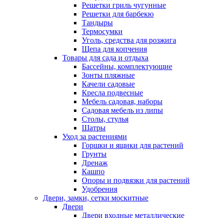
Решетки гриль чугунные
Решетки для барбекю
Тандыры
Термосумки
Уголь, средства для розжига
Щепа для копчения
Товары для сада и отдыха
Бассейны, комплектующие
Зонты пляжные
Качели садовые
Кресла подвесные
Мебель садовая, наборы
Садовая мебель из липы
Столы, стулья
Шатры
Уход за растениями
Горшки и ящики для растений
Грунты
Дренаж
Кашпо
Опоры и подвязки для растений
Удобрения
Двери, замки, сетки москитные
Двери
Двери входные металлические