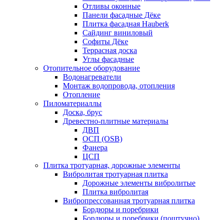
Отливы оконные
Панели фасадные Дёке
Плитка фасадная Hauberk
Сайдинг виниловый
Софиты Дёке
Террасная доска
Углы фасадные
Отопительное оборудование
Водонагреватели
Монтаж водопровода, отопления
Отопление
Пиломатериаллы
Доска, брус
Древестно-плитные материалы
ДВП
ОСП (OSB)
Фанера
ЦСП
Плитка тротуарная, дорожные элементы
Вибролитая тротуарная плитка
Дорожные элементы вибролитые
Плитка вибролитая
Вибропрессованная тротуарная плитка
Бордюры и поребрики
Бордюры и поребрики (поштучно)