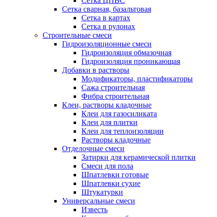
Сетка ЦПВС
Сетка сварная, базальтовая
Сетка в картах
Сетка в рулонах
Строительные смеси
Гидроизоляционные смеси
Гидроизоляция обмазочная
Гидроизоляция проникающая
Добавки в растворы
Модификаторы, пластификаторы
Сажа строительная
Фибра строительная
Клеи, растворы кладочные
Клеи для газосиликата
Клеи для плитки
Клеи для теплоизоляции
Растворы кладочные
Отделочные смеси
Затирки для керамической плитки
Смеси для пола
Шпатлевки готовые
Шпатлевки сухие
Штукатурки
Универсальные смеси
Известь