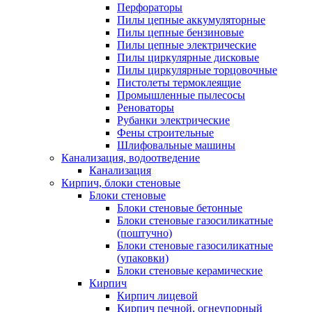
Перфораторы
Пилы цепные аккумуляторные
Пилы цепные бензиновые
Пилы цепные электрические
Пилы циркулярные дисковые
Пилы циркулярные торцовочные
Пистолеты термоклеящие
Промышленные пылесосы
Реноваторы
Рубанки электрические
Фены строительные
Шлифовальные машины
Канализация, водоотведение
Канализация
Кирпич, блоки стеновые
Блоки стеновые
Блоки стеновые бетонные
Блоки стеновые газосиликатные
(поштучно)
Блоки стеновые газосиликатные
(упаковки)
Блоки стеновые керамические
Кирпич
Кирпич лицевой
Кирпич печной, огнеупорный