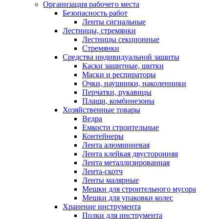
Организация рабочего места
Безопасность работ
Ленты сигнальные
Лестницы, стремянки
Лестницы секционные
Стремянки
Средства индивидуальной защиты
Каски защитные, щитки
Маски и респираторы
Очки, наушники, наколенники
Перчатки, рукавицы
Плащи, комбинезоны
Хозяйственные товары
Ведра
Емкости строительные
Контейнеры
Лента алюминиевая
Лента клейкая двусторонняя
Лента металлизированная
Лента-скотч
Ленты малярные
Мешки для строительного мусора
Мешки для упаковки колес
Хранение инструмента
Полки для инструмента