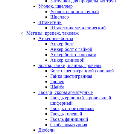
Заглушки для профильных труб
Уголок, швеллер
Уголок равнополочный
Швеллер
Штакетник
Штакетник металлический
Метизы, крепеж, такелаж
Анкерные болты
Анкер болт
Анкер болт с гайкой
Анкер болт с крючком
Анкер клиновой
Болты, гайки, шайбы, гроверы
Болт c шестигранной головкой
Гайка шестигранная
Гровер
Шайба
Гвозди, скобы арматурные
Гвоздь ершоный, кровельный,
шиферный
Гвоздь строительный
Гвоздь толевый
Гвоздь финишный
Скоба арматурная
Дюбели