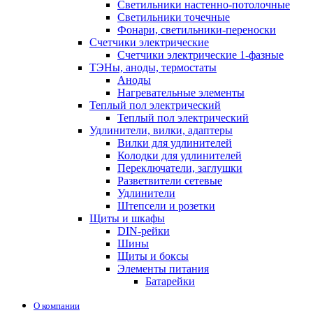
Светильники настенно-потолочные
Светильники точечные
Фонари, светильники-переноски
Счетчики электрические
Счетчики электрические 1-фазные
ТЭНы, аноды, термостаты
Аноды
Нагревательные элементы
Теплый пол электрический
Теплый пол электрический
Удлинители, вилки, адаптеры
Вилки для удлинителей
Колодки для удлинителей
Переключатели, заглушки
Разветвители сетевые
Удлинители
Штепсели и розетки
Щиты и шкафы
DIN-рейки
Шины
Щиты и боксы
Элементы питания
Батарейки
О компании