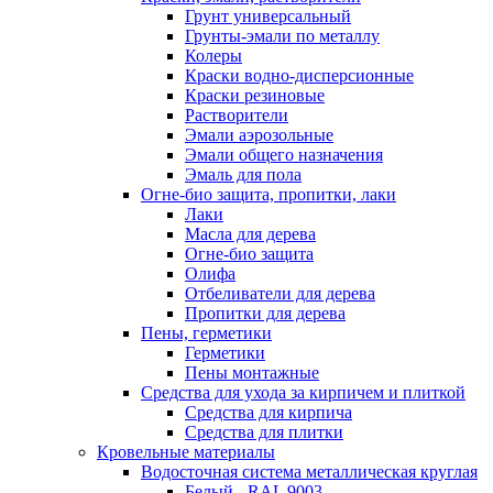
Грунт универсальный
Грунты-эмали по металлу
Колеры
Краски водно-дисперсионные
Краски резиновые
Растворители
Эмали аэрозольные
Эмали общего назначения
Эмаль для пола
Огне-био защита, пропитки, лаки
Лаки
Масла для дерева
Огне-био защита
Олифа
Отбеливатели для дерева
Пропитки для дерева
Пены, герметики
Герметики
Пены монтажные
Средства для ухода за кирпичем и плиткой
Средства для кирпича
Средства для плитки
Кровельные материалы
Водосточная система металлическая круглая
Белый - RAL 9003