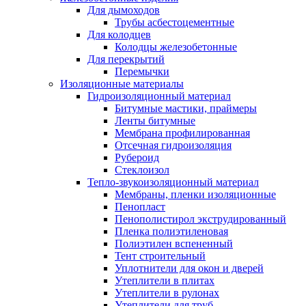
Для дымоходов
Трубы асбестоцементные
Для колодцев
Колодцы железобетонные
Для перекрытий
Перемычки
Изоляционные материалы
Гидроизоляционный материал
Битумные мастики, праймеры
Ленты битумные
Мембрана профилированная
Отсечная гидроизоляция
Рубероид
Стеклоизол
Тепло-звукоизоляционный материал
Мембраны, пленки изоляционные
Пенопласт
Пенополистирол экструдированный
Пленка полиэтиленовая
Полиэтилен вспененный
Тент строительный
Уплотнители для окон и дверей
Утеплители в плитах
Утеплители в рулонах
Утеплители для труб