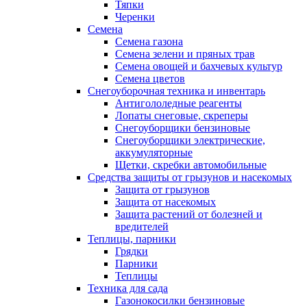
Тяпки
Черенки
Семена
Семена газона
Семена зелени и пряных трав
Семена овощей и бахчевых культур
Семена цветов
Снегоуборочная техника и инвентарь
Антигололедные реагенты
Лопаты снеговые, скреперы
Снегоуборщики бензиновые
Снегоуборщики электрические,
аккумуляторные
Щетки, скребки автомобильные
Средства защиты от грызунов и насекомых
Защита от грызунов
Защита от насекомых
Защита растений от болезней и
вредителей
Теплицы, парники
Грядки
Парники
Теплицы
Техника для сада
Газонокосилки бензиновые