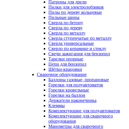
Патроны для дрели
Пилки для электролобзиков
Пилы по дереву кольцевые
Пильные шины
Сверла по бетону
Сверла по дереву
Сверла по металлу
Сверла ступенчатые по металлу
Сверла универсальные
Сверло по керамике и стеклу
Свечи зажигания для бензопил
Тарелки опорные
Цепи для бензопил
Щётки-крацовки
Сварочное оборудование
Баллоны газовые, пропановые
Горелки для полуавтоматов
Горелки кровельные
Горелки на баллон
Держатели наконечника
Клеммы
Комплектующие для полуавтоматов
Комплектующие для сварочного
оборудования
Манометры для сварочного