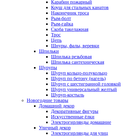
Карабин пожарный
Коуш для стальных канатов
Наконечник троса
Рым-болт
Рым-гайка
Скоба такелажная
Трос
Цепь
Шнуры, фалы, веревки
Шпильки
Шпилька резьбовая
Шпилька сантехническая
Шурупы
Шуруп кольцо-полукольцо
Шуруп по бетону (нагель)
Шуруп с шестигранной головкой
Шуруп универсальный желтый
Шуруп-костыль
Новогодние товары
Домашний декор
Декоративные фигуры
Искусственные ёлки
Электрогирлянды домашние
Уличный декор
Электрогирлянды для улиц