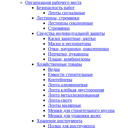
Организация рабочего места
Безопасность работ
Ленты сигнальные
Лестницы, стремянки
Лестницы секционные
Стремянки
Средства индивидуальной защиты
Каски защитные, щитки
Маски и респираторы
Очки, наушники, наколенники
Перчатки, рукавицы
Плащи, комбинезоны
Хозяйственные товары
Ведра
Емкости строительные
Контейнеры
Лента алюминиевая
Лента клейкая двусторонняя
Лента металлизированная
Лента-скотч
Ленты малярные
Мешки для строительного мусора
Мешки для упаковки колес
Хранение инструмента
Полки для инструмента