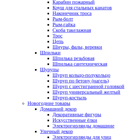
Карабин пожарный
Коуш для стальных канатов
Наконечник троса
Рым-болт
Рым-гайка
Скоба такелажная
Трос
Цепь
Шнуры, фалы, веревки
Шпильки
Шпилька резьбовая
Шпилька сантехническая
Шурупы
Шуруп кольцо-полукольцо
Шуруп по бетону (нагель)
Шуруп с шестигранной головкой
Шуруп универсальный желтый
Шуруп-костыль
Новогодние товары
Домашний декор
Декоративные фигуры
Искусственные ёлки
Электрогирлянды домашние
Уличный декор
Электрогирлянды для улиц