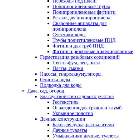
Переходы под шланг
Полипропиленовые трубы
Полипропиленовые фитинги
Резаки для полипропилена
Сварочные аппараты для
полипропилена
Счетчики воды
Трубы полиэтиленовые ПНД
Фитинги для труб ПНД
Фитинги резьбовые никелированные
Герметизация резьбовых соединений
Ленты-фум, лен, нити
Пасты, смазки
Насосы, гидроаккумуляторы
Очистка воды
Подводка для воды
Дача, сад, огород
Благоуствойство садового участка
Геотекстиль
Ограждения для грядок и клумб
Укрывное полотно
Дачные конструкции
Баки для душа, распылители
Дачные туалеты
Умывальники дачные, туалеты