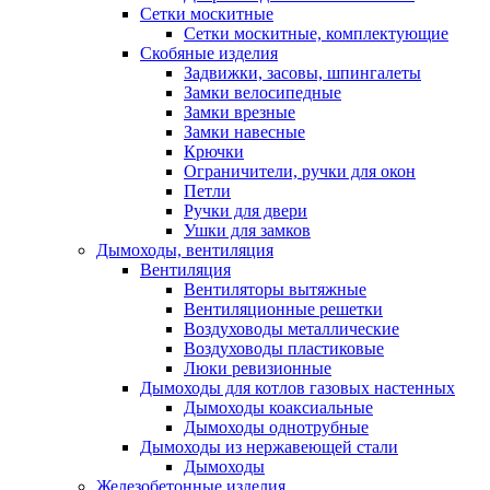
Сетки москитные
Сетки москитные, комплектующие
Скобяные изделия
Задвижки, засовы, шпингалеты
Замки велосипедные
Замки врезные
Замки навесные
Крючки
Ограничители, ручки для окон
Петли
Ручки для двери
Ушки для замков
Дымоходы, вентиляция
Вентиляция
Вентиляторы вытяжные
Вентиляционные решетки
Воздуховоды металлические
Воздуховоды пластиковые
Люки ревизионные
Дымоходы для котлов газовых настенных
Дымоходы коаксиальные
Дымоходы однотрубные
Дымоходы из нержавеющей стали
Дымоходы
Железобетонные изделия