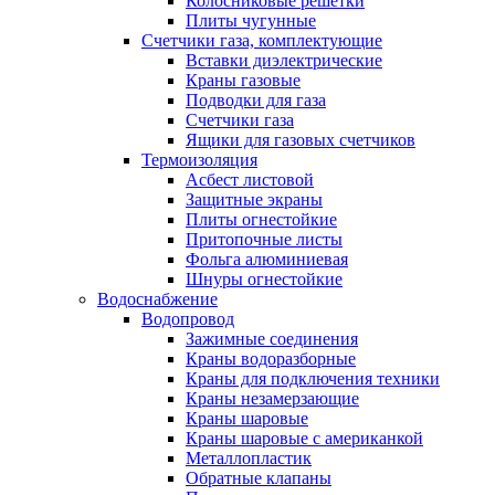
Колосниковые решетки
Плиты чугунные
Счетчики газа, комплектующие
Вставки диэлектрические
Краны газовые
Подводки для газа
Счетчики газа
Ящики для газовых счетчиков
Термоизоляция
Асбест листовой
Защитные экраны
Плиты огнестойкие
Притопочные листы
Фольга алюминиевая
Шнуры огнестойкие
Водоснабжение
Водопровод
Зажимные соединения
Краны водоразборные
Краны для подключения техники
Краны незамерзающие
Краны шаровые
Краны шаровые с американкой
Металлопластик
Обратные клапаны