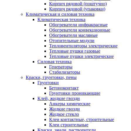
Кирпич рядовой (поштучно)
Кирпич рядовой (упаковки)
Климатическая и силовая техника
Климатическая техника
Обогреватели инфракрасные
Обогреватели конвекционные
Обогреватели масляные
Отопительные модули
Тепловентиляторы электрические
Тепловые пушки газовые
Тепловые пушки электрические
Силовая техника
Генераторы
Стабилизаторы
Краски, грунтовки, пены
Грунтовки
Бетоноконтакт
Грунтовки проникающие
Клей, жидкие гвозди
Анкеры химические
Жидкие гвозди
Жидкое стекло
Клеи контактные, строительные
Клеи строительные
Краски, эмали, растворители