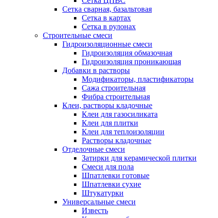
Сетка ЦПВС
Сетка сварная, базальтовая
Сетка в картах
Сетка в рулонах
Строительные смеси
Гидроизоляционные смеси
Гидроизоляция обмазочная
Гидроизоляция проникающая
Добавки в растворы
Модификаторы, пластификаторы
Сажа строительная
Фибра строительная
Клеи, растворы кладочные
Клеи для газосиликата
Клеи для плитки
Клеи для теплоизоляции
Растворы кладочные
Отделочные смеси
Затирки для керамической плитки
Смеси для пола
Шпатлевки готовые
Шпатлевки сухие
Штукатурки
Универсальные смеси
Известь