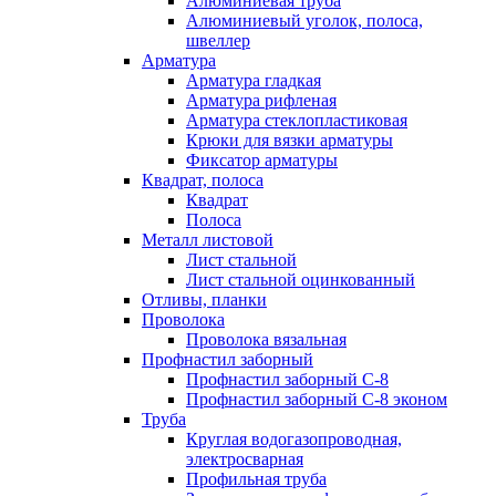
Алюминиевая труба
Алюминиевый уголок, полоса,
швеллер
Арматура
Арматура гладкая
Арматура рифленая
Арматура стеклопластиковая
Крюки для вязки арматуры
Фиксатор арматуры
Квадрат, полоса
Квадрат
Полоса
Металл листовой
Лист стальной
Лист стальной оцинкованный
Отливы, планки
Проволока
Проволока вязальная
Профнастил заборный
Профнастил заборный С-8
Профнастил заборный С-8 эконом
Труба
Круглая водогазопроводная,
электросварная
Профильная труба