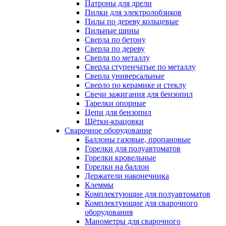
Патроны для дрели
Пилки для электролобзиков
Пилы по дереву кольцевые
Пильные шины
Сверла по бетону
Сверла по дереву
Сверла по металлу
Сверла ступенчатые по металлу
Сверла универсальные
Сверло по керамике и стеклу
Свечи зажигания для бензопил
Тарелки опорные
Цепи для бензопил
Щётки-крацовки
Сварочное оборудование
Баллоны газовые, пропановые
Горелки для полуавтоматов
Горелки кровельные
Горелки на баллон
Держатели наконечника
Клеммы
Комплектующие для полуавтоматов
Комплектующие для сварочного
оборудования
Манометры для сварочного