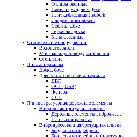
Отливы оконные
Панели фасадные Дёке
Плитка фасадная Hauberk
Сайдинг виниловый
Софиты Дёке
Террасная доска
Углы фасадные
Отопительное оборудование
Водонагреватели
Монтаж водопровода, отопления
Отопление
Пиломатериаллы
Доска, брус
Древестно-плитные материалы
ДВП
ОСП (OSB)
Фанера
ЦСП
Плитка тротуарная, дорожные элементы
Вибролитая тротуарная плитка
Дорожные элементы вибролитые
Плитка вибролитая
Вибропрессованная тротуарная плитка
Бордюры и поребрики
Бордюры и поребрики (поштучно)