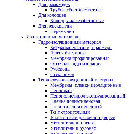
Для дымоходов
Трубы асбестоцементные
Для колодцев
Колодцы железобетонные
Для перекрытий
Перемычки
Изоляционные материалы
Гидроизоляционный материал
Битумные мастики, праймеры
Ленты битумные
Мембрана профилированная
Отсечная гидроизоляция
Рубероид
Стеклоизол
Тепло-звукоизоляционный материал
Мембраны, пленки изоляционные
Пенопласт
Пенополистирол экструдированный
Пленка полиэтиленовая
Полиэтилен вспененный
Тент строительный
Уплотнители для окон и дверей
Утеплители в плитах
Утеплители в рулонах
Утеплители для труб