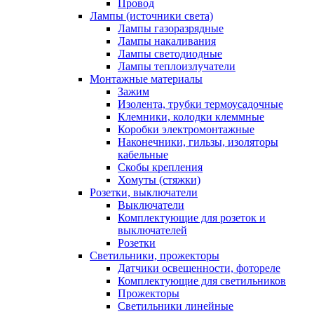
Провод
Лампы (источники света)
Лампы газоразрядные
Лампы накаливания
Лампы светодиодные
Лампы теплоизлучатели
Монтажные материалы
Зажим
Изолента, трубки термоусадочные
Клемники, колодки клеммные
Коробки электромонтажные
Наконечники, гильзы, изоляторы
кабельные
Скобы крепления
Хомуты (стяжки)
Розетки, выключатели
Выключатели
Комплектующие для розеток и
выключателей
Розетки
Светильники, прожекторы
Датчики освещенности, фотореле
Комплектующие для светильников
Прожекторы
Светильники линейные