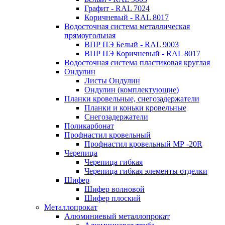
Графит - RAL 7024
Коричневый - RAL 8017
Водосточная система металлическая
прямоугольная
ВПР ПЭ Белый - RAL 9003
ВПР ПЭ Коричневый - RAL 8017
Водосточная система пластиковая круглая
Ондулин
Листы Ондулин
Ондулин (комплектующие)
Планки кровельные, снегозадержатели
Планки и коньки кровельные
Снегозадержатели
Поликарбонат
Профнастил кровельный
Профнастил кровельный МР -20R
Черепица
Черепица гибкая
Черепица гибкая элементы отделки
Шифер
Шифер волновой
Шифер плоский
Металлопрокат
Алюминиевый металлопрокат