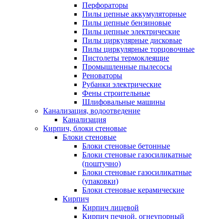
Перфораторы
Пилы цепные аккумуляторные
Пилы цепные бензиновые
Пилы цепные электрические
Пилы циркулярные дисковые
Пилы циркулярные торцовочные
Пистолеты термоклеящие
Промышленные пылесосы
Реноваторы
Рубанки электрические
Фены строительные
Шлифовальные машины
Канализация, водоотведение
Канализация
Кирпич, блоки стеновые
Блоки стеновые
Блоки стеновые бетонные
Блоки стеновые газосиликатные
(поштучно)
Блоки стеновые газосиликатные
(упаковки)
Блоки стеновые керамические
Кирпич
Кирпич лицевой
Кирпич печной, огнеупорный