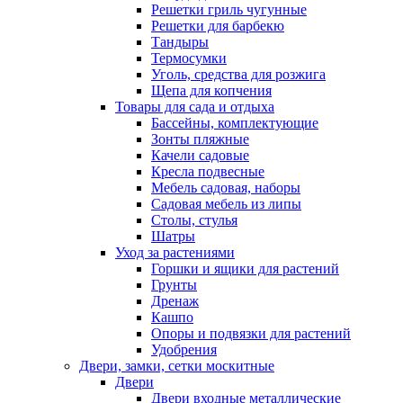
Решетки гриль чугунные
Решетки для барбекю
Тандыры
Термосумки
Уголь, средства для розжига
Щепа для копчения
Товары для сада и отдыха
Бассейны, комплектующие
Зонты пляжные
Качели садовые
Кресла подвесные
Мебель садовая, наборы
Садовая мебель из липы
Столы, стулья
Шатры
Уход за растениями
Горшки и ящики для растений
Грунты
Дренаж
Кашпо
Опоры и подвязки для растений
Удобрения
Двери, замки, сетки москитные
Двери
Двери входные металлические