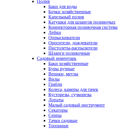
Полив
Баки для воды
Бочки хозяйственные
Капельный полив
Катушки для шлангов поливочых
Коннекторная поливочная система
Лейки
Опрыскиватели
Оросители, дождеватели
Пистолеты-распылители
Шланги поливочные
Садовый инвентарь
Баки хозяйственные
Буры ручные
Веники, метлы
Вилы
Грабли
Колеса, камеры для тачек
Кусторезы, сучкорезы
Лопаты
Малый садовый инструмент
Секаторы
Серпы
Тачки садовые
Топорище