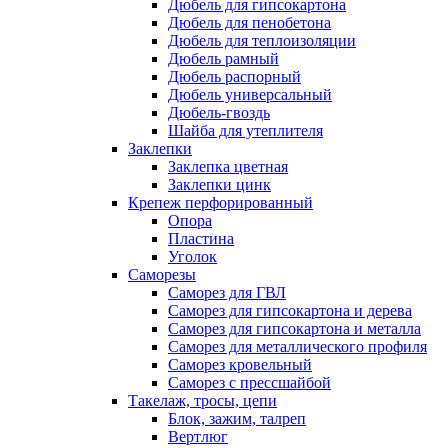
Дюбель для гипсокартона
Дюбель для пенобетона
Дюбель для теплоизоляции
Дюбель рамный
Дюбель распорный
Дюбель универсальный
Дюбель-гвоздь
Шайба для утеплителя
Заклепки
Заклепка цветная
Заклепки цинк
Крепеж перфорированный
Опора
Пластина
Уголок
Саморезы
Саморез для ГВЛ
Саморез для гипсокартона и дерева
Саморез для гипсокартона и металла
Саморез для металлического профиля
Саморез кровельный
Саморез с прессшайбой
Такелаж, тросы, цепи
Блок, зажим, талреп
Вертлюг