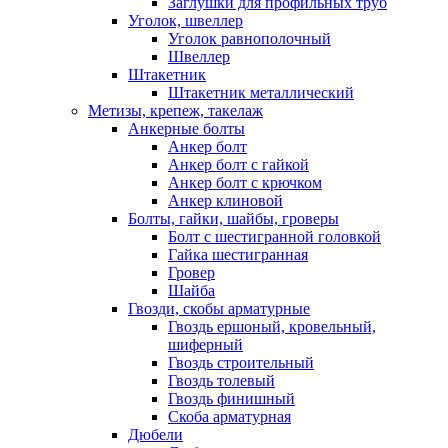
Заглушки для профильных труб
Уголок, швеллер
Уголок равнополочный
Швеллер
Штакетник
Штакетник металлический
Метизы, крепеж, такелаж
Анкерные болты
Анкер болт
Анкер болт с гайкой
Анкер болт с крючком
Анкер клиновой
Болты, гайки, шайбы, гроверы
Болт c шестигранной головкой
Гайка шестигранная
Гровер
Шайба
Гвозди, скобы арматурные
Гвоздь ершоный, кровельный,
шиферный
Гвоздь строительный
Гвоздь толевый
Гвоздь финишный
Скоба арматурная
Дюбели