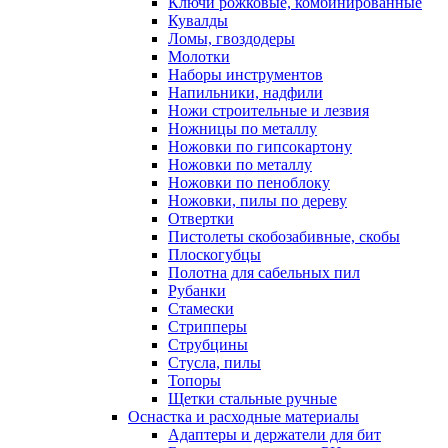
Ключи рожковые, комбинированные
Кувалды
Ломы, гвоздодеры
Молотки
Наборы инструментов
Напильники, надфили
Ножи строительные и лезвия
Ножницы по металлу
Ножовки по гипсокартону
Ножовки по металлу
Ножовки по пеноблоку
Ножовки, пилы по дереву
Отвертки
Пистолеты скобозабивные, скобы
Плоскогубцы
Полотна для сабельных пил
Рубанки
Стамески
Стрипперы
Струбцины
Стусла, пилы
Топоры
Щетки стальные ручные
Оснастка и расходные материалы
Адаптеры и держатели для бит