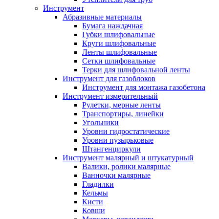
Инструмент
Абразивные материалы
Бумага наждачная
Губки шлифовальные
Круги шлифовальные
Ленты шлифовальные
Сетки шлифовальные
Терки для шлифовальной ленты
Инструмент для газоблоков
Инструмент для монтажа газобетона
Инструмент измерительный
Рулетки, мерные ленты
Транспортиры, линейки
Угольники
Уровни гидростатические
Уровни пузырьковые
Штангенциркули
Инструмент малярный и штукатурный
Валики, ролики малярные
Ванночки малярные
Гладилки
Кельмы
Кисти
Ковши