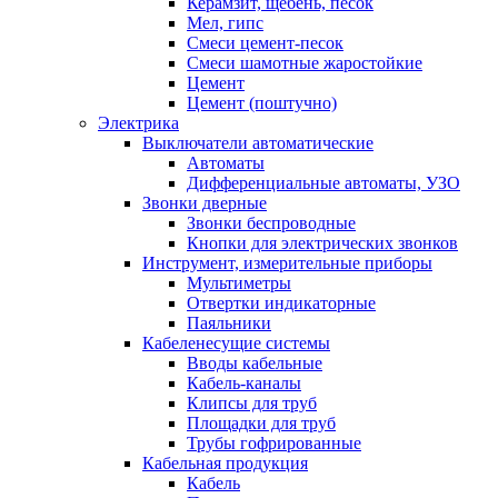
Керамзит, щебень, песок
Мел, гипс
Смеси цемент-песок
Смеси шамотные жаростойкие
Цемент
Цемент (поштучно)
Электрика
Выключатели автоматические
Автоматы
Дифференциальные автоматы, УЗО
Звонки дверные
Звонки беспроводные
Кнопки для электрических звонков
Инструмент, измерительные приборы
Мультиметры
Отвертки индикаторные
Паяльники
Кабеленесущие системы
Вводы кабельные
Кабель-каналы
Клипсы для труб
Площадки для труб
Трубы гофрированные
Кабельная продукция
Кабель