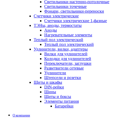
Светильники настенно-потолочные
Светильники точечные
Фонари, светильники-переноски
Счетчики электрические
Счетчики электрические 1-фазные
ТЭНы, аноды, термостаты
Аноды
Нагревательные элементы
Теплый пол электрический
Теплый пол электрический
Удлинители, вилки, адаптеры
Вилки для удлинителей
Колодки для удлинителей
Переключатели, заглушки
Разветвители сетевые
Удлинители
Штепсели и розетки
Щиты и шкафы
DIN-рейки
Шины
Щиты и боксы
Элементы питания
Батарейки
О компании