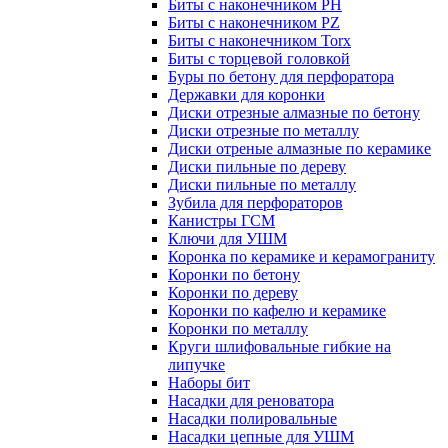
Биты с наконечником PH
Биты с наконечником PZ
Биты с наконечником Torx
Биты с торцевой головкой
Буры по бетону для перфоратора
Державки для коронки
Диски отрезные алмазные по бетону
Диски отрезные по металлу
Диски отреные алмазные по керамике
Диски пильные по дереву
Диски пильные по металлу
Зубила для перфораторов
Канистры ГСМ
Ключи для УШМ
Коронка по керамике и керамограниту
Коронки по бетону
Коронки по дереву
Коронки по кафелю и керамике
Коронки по металлу
Круги шлифовальные гибкие на
липучке
Наборы бит
Насадки для реноватора
Насадки полировальные
Насадки цепные для УШМ