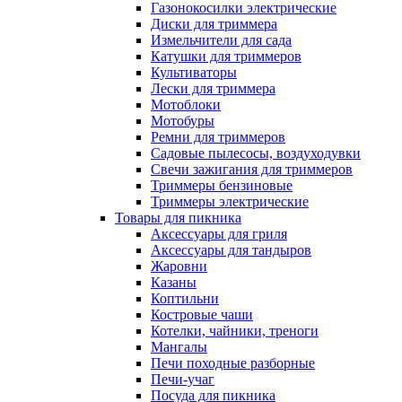
Газонокосилки электрические
Диски для триммера
Измельчители для сада
Катушки для триммеров
Культиваторы
Лески для триммера
Мотоблоки
Мотобуры
Ремни для триммеров
Садовые пылесосы, воздуходувки
Свечи зажигания для триммеров
Триммеры бензиновые
Триммеры электрические
Товары для пикника
Аксессуары для гриля
Аксессуары для тандыров
Жаровни
Казаны
Коптильни
Костровые чаши
Котелки, чайники, треноги
Мангалы
Печи походные разборные
Печи-учаг
Посуда для пикника