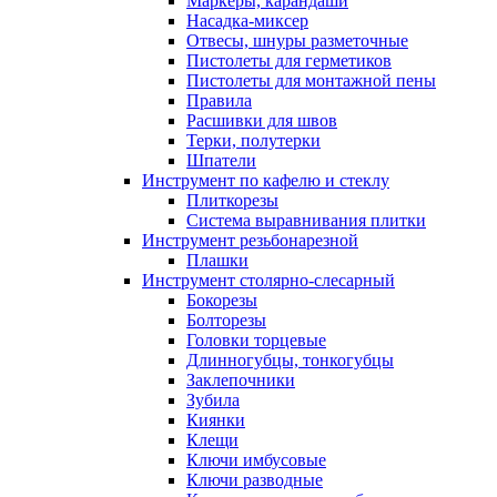
Маркеры, карандаши
Насадка-миксер
Отвесы, шнуры разметочные
Пистолеты для герметиков
Пистолеты для монтажной пены
Правила
Расшивки для швов
Терки, полутерки
Шпатели
Инструмент по кафелю и стеклу
Плиткорезы
Система выравнивания плитки
Инструмент резьбонарезной
Плашки
Инструмент столярно-слесарный
Бокорезы
Болторезы
Головки торцевые
Длинногубцы, тонкогубцы
Заклепочники
Зубила
Киянки
Клещи
Ключи имбусовые
Ключи разводные