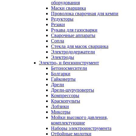
оборудования
Маски сварщика
Проволока сварочная для кемпи
Редукторы
Резаки
Рукава для газосварки
Сварочные аппараты
Сопла
Стекла для масок сварщика
Электрододержатели
Электроды
Электро- и бензоинструмент
Бетоносмесители
Болгарки
Гайковерты
Дрели
Дрели-шуруповерты
Компрессоры
Краскопульты
Лобзики
Миксеры
Мойки высокого давления,
комплектующие
Наборы электроинструмента
Отбойные молотки