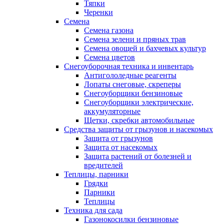
Тяпки
Черенки
Семена
Семена газона
Семена зелени и пряных трав
Семена овощей и бахчевых культур
Семена цветов
Снегоуборочная техника и инвентарь
Антигололедные реагенты
Лопаты снеговые, скреперы
Снегоуборщики бензиновые
Снегоуборщики электрические,
аккумуляторные
Щетки, скребки автомобильные
Средства защиты от грызунов и насекомых
Защита от грызунов
Защита от насекомых
Защита растений от болезней и
вредителей
Теплицы, парники
Грядки
Парники
Теплицы
Техника для сада
Газонокосилки бензиновые