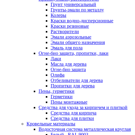
Грунт универсальный
Грунты-эмали по металлу
Колеры
Краски водно-дисперсионные
Краски резиновые
Растворители
Эмали аэрозольные
Эмали общего назначения
Эмаль для пола
Огне-био защита, пропитки, лаки
Лаки
Масла для дерева
Огне-био защита
Олифа
Отбеливатели для дерева
Пропитки для дерева
Пены, герметики
Герметики
Пены монтажные
Средства для ухода за кирпичем и плиткой
Средства для кирпича
Средства для плитки
Кровельные материалы
Водосточная система металлическая круглая
Белый - RAL 9003