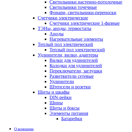
Светильники настенно-потолочные
Светильники точечные
Фонари, светильники-переноски
Счетчики электрические
Счетчики электрические 1-фазные
ТЭНы, аноды, термостаты
Аноды
Нагревательные элементы
Теплый пол электрический
Теплый пол электрический
Удлинители, вилки, адаптеры
Вилки для удлинителей
Колодки для удлинителей
Переключатели, заглушки
Разветвители сетевые
Удлинители
Штепсели и розетки
Щиты и шкафы
DIN-рейки
Шины
Щиты и боксы
Элементы питания
Батарейки
О компании