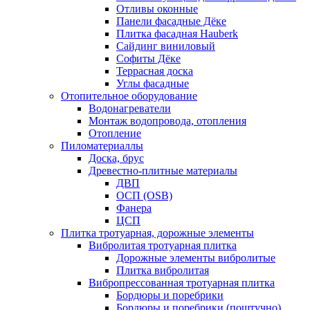
Отливы оконные
Панели фасадные Дёке
Плитка фасадная Hauberk
Сайдинг виниловый
Софиты Дёке
Террасная доска
Углы фасадные
Отопительное оборудование
Водонагреватели
Монтаж водопровода, отопления
Отопление
Пиломатериаллы
Доска, брус
Древестно-плитные материалы
ДВП
ОСП (OSB)
Фанера
ЦСП
Плитка тротуарная, дорожные элементы
Вибролитая тротуарная плитка
Дорожные элементы вибролитые
Плитка вибролитая
Вибропрессованная тротуарная плитка
Бордюры и поребрики
Бордюры и поребрики (поштучно)