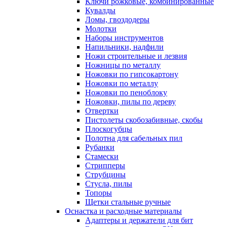
Ключи рожковые, комбинированные
Кувалды
Ломы, гвоздодеры
Молотки
Наборы инструментов
Напильники, надфили
Ножи строительные и лезвия
Ножницы по металлу
Ножовки по гипсокартону
Ножовки по металлу
Ножовки по пеноблоку
Ножовки, пилы по дереву
Отвертки
Пистолеты скобозабивные, скобы
Плоскогубцы
Полотна для сабельных пил
Рубанки
Стамески
Стрипперы
Струбцины
Стусла, пилы
Топоры
Щетки стальные ручные
Оснастка и расходные материалы
Адаптеры и держатели для бит