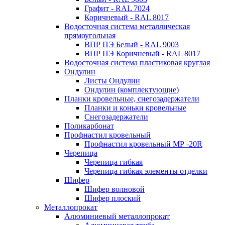
Графит - RAL 7024
Коричневый - RAL 8017
Водосточная система металлическая
прямоугольная
ВПР ПЭ Белый - RAL 9003
ВПР ПЭ Коричневый - RAL 8017
Водосточная система пластиковая круглая
Ондулин
Листы Ондулин
Ондулин (комплектующие)
Планки кровельные, снегозадержатели
Планки и коньки кровельные
Снегозадержатели
Поликарбонат
Профнастил кровельный
Профнастил кровельный МР -20R
Черепица
Черепица гибкая
Черепица гибкая элементы отделки
Шифер
Шифер волновой
Шифер плоский
Металлопрокат
Алюминиевый металлопрокат