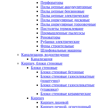
Перфораторы
Пилы цепные аккумуляторные
Пилы цепные бензиновые
Пилы цепные электрические
Пилы циркулярные дисковые
Пилы циркулярные торцовочные
Пистолеты термоклеящие
Промышленные пылесосы
Реноваторы
Рубанки электрические
Фены строительные
Шлифовальные машины
Канализация, водоотведение
Канализация
Кирпич, блоки стеновые
Блоки стеновые
Блоки стеновые бетонные
Блоки стеновые газосиликатные
(поштучно)
Блоки стеновые газосиликатные
(упаковки)
Блоки стеновые керамические
Кирпич
Кирпич лицевой
Кирпич печной, огнеупорный