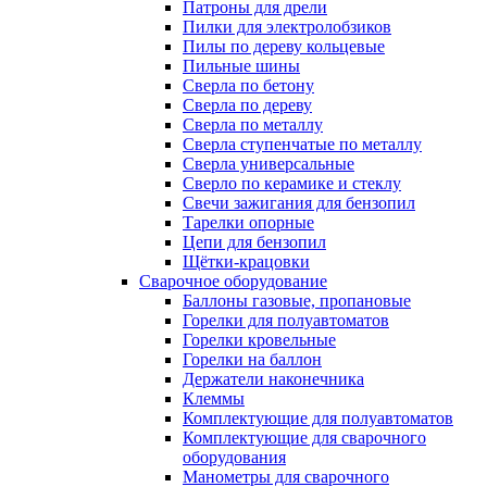
Патроны для дрели
Пилки для электролобзиков
Пилы по дереву кольцевые
Пильные шины
Сверла по бетону
Сверла по дереву
Сверла по металлу
Сверла ступенчатые по металлу
Сверла универсальные
Сверло по керамике и стеклу
Свечи зажигания для бензопил
Тарелки опорные
Цепи для бензопил
Щётки-крацовки
Сварочное оборудование
Баллоны газовые, пропановые
Горелки для полуавтоматов
Горелки кровельные
Горелки на баллон
Держатели наконечника
Клеммы
Комплектующие для полуавтоматов
Комплектующие для сварочного
оборудования
Манометры для сварочного