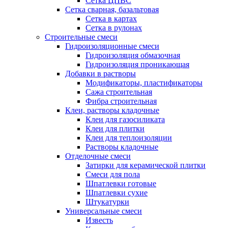
Сетка ЦПВС
Сетка сварная, базальтовая
Сетка в картах
Сетка в рулонах
Строительные смеси
Гидроизоляционные смеси
Гидроизоляция обмазочная
Гидроизоляция проникающая
Добавки в растворы
Модификаторы, пластификаторы
Сажа строительная
Фибра строительная
Клеи, растворы кладочные
Клеи для газосиликата
Клеи для плитки
Клеи для теплоизоляции
Растворы кладочные
Отделочные смеси
Затирки для керамической плитки
Смеси для пола
Шпатлевки готовые
Шпатлевки сухие
Штукатурки
Универсальные смеси
Известь