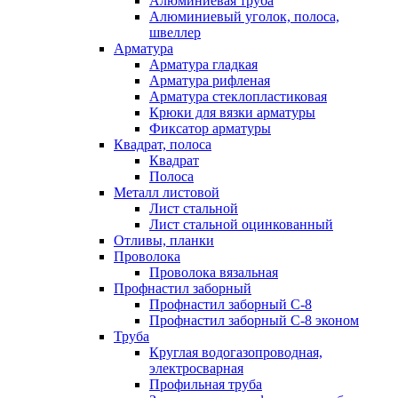
Алюминиевая труба
Алюминиевый уголок, полоса,
швеллер
Арматура
Арматура гладкая
Арматура рифленая
Арматура стеклопластиковая
Крюки для вязки арматуры
Фиксатор арматуры
Квадрат, полоса
Квадрат
Полоса
Металл листовой
Лист стальной
Лист стальной оцинкованный
Отливы, планки
Проволока
Проволока вязальная
Профнастил заборный
Профнастил заборный С-8
Профнастил заборный С-8 эконом
Труба
Круглая водогазопроводная,
электросварная
Профильная труба