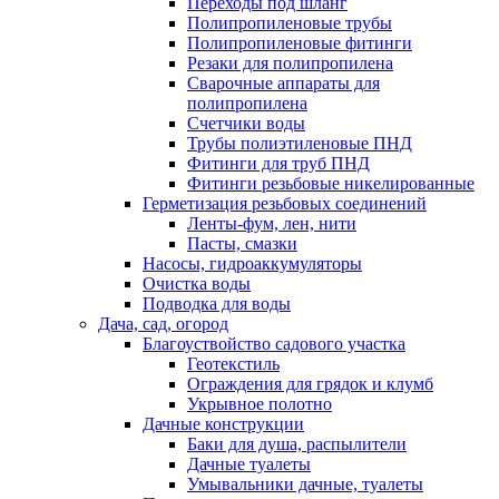
Переходы под шланг
Полипропиленовые трубы
Полипропиленовые фитинги
Резаки для полипропилена
Сварочные аппараты для
полипропилена
Счетчики воды
Трубы полиэтиленовые ПНД
Фитинги для труб ПНД
Фитинги резьбовые никелированные
Герметизация резьбовых соединений
Ленты-фум, лен, нити
Пасты, смазки
Насосы, гидроаккумуляторы
Очистка воды
Подводка для воды
Дача, сад, огород
Благоуствойство садового участка
Геотекстиль
Ограждения для грядок и клумб
Укрывное полотно
Дачные конструкции
Баки для душа, распылители
Дачные туалеты
Умывальники дачные, туалеты