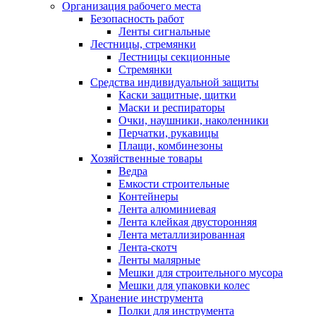
Организация рабочего места
Безопасность работ
Ленты сигнальные
Лестницы, стремянки
Лестницы секционные
Стремянки
Средства индивидуальной защиты
Каски защитные, щитки
Маски и респираторы
Очки, наушники, наколенники
Перчатки, рукавицы
Плащи, комбинезоны
Хозяйственные товары
Ведра
Емкости строительные
Контейнеры
Лента алюминиевая
Лента клейкая двусторонняя
Лента металлизированная
Лента-скотч
Ленты малярные
Мешки для строительного мусора
Мешки для упаковки колес
Хранение инструмента
Полки для инструмента