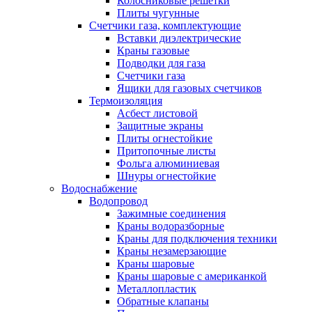
Колосниковые решетки
Плиты чугунные
Счетчики газа, комплектующие
Вставки диэлектрические
Краны газовые
Подводки для газа
Счетчики газа
Ящики для газовых счетчиков
Термоизоляция
Асбест листовой
Защитные экраны
Плиты огнестойкие
Притопочные листы
Фольга алюминиевая
Шнуры огнестойкие
Водоснабжение
Водопровод
Зажимные соединения
Краны водоразборные
Краны для подключения техники
Краны незамерзающие
Краны шаровые
Краны шаровые с американкой
Металлопластик
Обратные клапаны