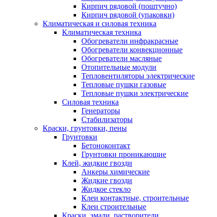
Кирпич рядовой (поштучно)
Кирпич рядовой (упаковки)
Климатическая и силовая техника
Климатическая техника
Обогреватели инфракрасные
Обогреватели конвекционные
Обогреватели масляные
Отопительные модули
Тепловентиляторы электрические
Тепловые пушки газовые
Тепловые пушки электрические
Силовая техника
Генераторы
Стабилизаторы
Краски, грунтовки, пены
Грунтовки
Бетоноконтакт
Грунтовки проникающие
Клей, жидкие гвозди
Анкеры химические
Жидкие гвозди
Жидкое стекло
Клеи контактные, строительные
Клеи строительные
Краски, эмали, растворители