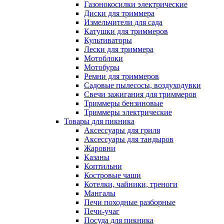
Газонокосилки электрические
Диски для триммера
Измельчители для сада
Катушки для триммеров
Культиваторы
Лески для триммера
Мотоблоки
Мотобуры
Ремни для триммеров
Садовые пылесосы, воздуходувки
Свечи зажигания для триммеров
Триммеры бензиновые
Триммеры электрические
Товары для пикника
Аксессуары для гриля
Аксессуары для тандыров
Жаровни
Казаны
Коптильни
Костровые чаши
Котелки, чайники, треноги
Мангалы
Печи походные разборные
Печи-учаг
Посуда для пикника