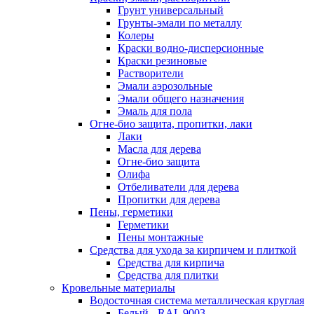
Грунт универсальный
Грунты-эмали по металлу
Колеры
Краски водно-дисперсионные
Краски резиновые
Растворители
Эмали аэрозольные
Эмали общего назначения
Эмаль для пола
Огне-био защита, пропитки, лаки
Лаки
Масла для дерева
Огне-био защита
Олифа
Отбеливатели для дерева
Пропитки для дерева
Пены, герметики
Герметики
Пены монтажные
Средства для ухода за кирпичем и плиткой
Средства для кирпича
Средства для плитки
Кровельные материалы
Водосточная система металлическая круглая
Белый - RAL 9003