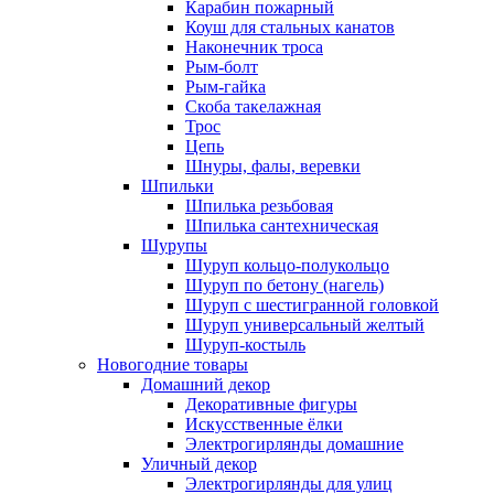
Карабин пожарный
Коуш для стальных канатов
Наконечник троса
Рым-болт
Рым-гайка
Скоба такелажная
Трос
Цепь
Шнуры, фалы, веревки
Шпильки
Шпилька резьбовая
Шпилька сантехническая
Шурупы
Шуруп кольцо-полукольцо
Шуруп по бетону (нагель)
Шуруп с шестигранной головкой
Шуруп универсальный желтый
Шуруп-костыль
Новогодние товары
Домашний декор
Декоративные фигуры
Искусственные ёлки
Электрогирлянды домашние
Уличный декор
Электрогирлянды для улиц