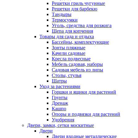
Решетки гриль чугунные
Решетки для барбекю
Тандыры
Термосумки
Уголь, средства для розжига
Щепа для копчения
Товары для сада и отдыха
Бассейны, комплектующие
Зонты пляжные
Качели садовые
Кресла подвесные
Мебель садовая, наборы
Садовая мебель из липы
Столы, стулья
Шатры
Уход за растениями
Горшки и ящики для растений
Грунты
Дренаж
Кашпо
Опоры и подвязки для растений
Удобрения
Двери, замки, сетки москитные
Двери
Двери входные металлические