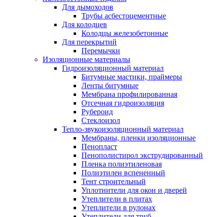
Для дымоходов
Трубы асбестоцементные
Для колодцев
Колодцы железобетонные
Для перекрытий
Перемычки
Изоляционные материалы
Гидроизоляционный материал
Битумные мастики, праймеры
Ленты битумные
Мембрана профилированная
Отсечная гидроизоляция
Рубероид
Стеклоизол
Тепло-звукоизоляционный материал
Мембраны, пленки изоляционные
Пенопласт
Пенополистирол экструдированный
Пленка полиэтиленовая
Полиэтилен вспененный
Тент строительный
Уплотнители для окон и дверей
Утеплители в плитах
Утеплители в рулонах
Утеплители для труб