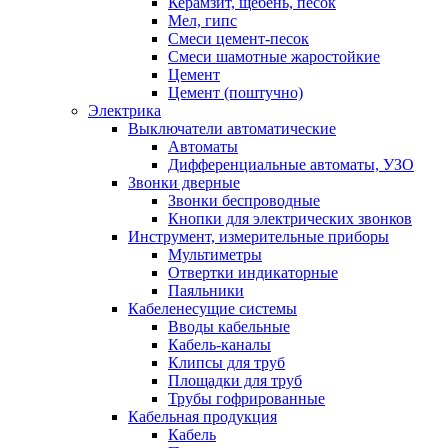
Керамзит, щебень, песок
Мел, гипс
Смеси цемент-песок
Смеси шамотные жаростойкие
Цемент
Цемент (поштучно)
Электрика
Выключатели автоматические
Автоматы
Дифференциальные автоматы, УЗО
Звонки дверные
Звонки беспроводные
Кнопки для электрических звонков
Инструмент, измерительные приборы
Мультиметры
Отвертки индикаторные
Паяльники
Кабеленесущие системы
Вводы кабельные
Кабель-каналы
Клипсы для труб
Площадки для труб
Трубы гофрированные
Кабельная продукция
Кабель