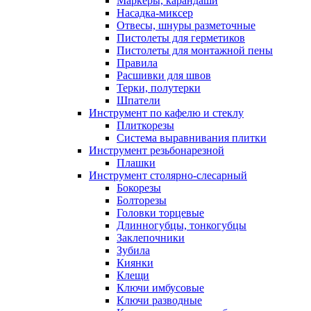
Маркеры, карандаши
Насадка-миксер
Отвесы, шнуры разметочные
Пистолеты для герметиков
Пистолеты для монтажной пены
Правила
Расшивки для швов
Терки, полутерки
Шпатели
Инструмент по кафелю и стеклу
Плиткорезы
Система выравнивания плитки
Инструмент резьбонарезной
Плашки
Инструмент столярно-слесарный
Бокорезы
Болторезы
Головки торцевые
Длинногубцы, тонкогубцы
Заклепочники
Зубила
Киянки
Клещи
Ключи имбусовые
Ключи разводные