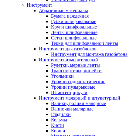
Инструмент
Абразивные материалы
Бумага наждачная
Губки шлифовальные
Круги шлифовальные
Ленты шлифовальные
Сетки шлифовальные
Терки для шлифовальной ленты
Инструмент для газоблоков
Инструмент для монтажа газобетона
Инструмент измерительный
Рулетки, мерные ленты
Транспортиры, линейки
Угольники
Уровни гидростатические
Уровни пузырьковые
Штангенциркули
Инструмент малярный и штукатурный
Валики, ролики малярные
Ванночки малярные
Гладилки
Кельмы
Кисти
Ковши