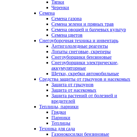
Тяпки
Черенки
Семена
Семена газона
Семена зелени и пряных трав
Семена овощей и бахчевых культур
Семена цветов
Снегоуборочная техника и инвентарь
Антигололедные реагенты
Лопаты снеговые, скреперы
Снегоуборщики бензиновые
Снегоуборщики электрические,
аккумуляторные
Щетки, скребки автомобильные
Средства защиты от грызунов и насекомых
Защита от грызунов
Защита от насекомых
Защита растений от болезней и
вредителей
Теплицы, парники
Грядки
Парники
Теплицы
Техника для сада
Газонокосилки бензиновые