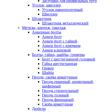
Заглушки для профильных труб
Уголок, швеллер
Уголок равнополочный
Швеллер
Штакетник
Штакетник металлический
Метизы, крепеж, такелаж
Анкерные болты
Анкер болт
Анкер болт с гайкой
Анкер болт с крючком
Анкер клиновой
Болты, гайки, шайбы, гроверы
Болт c шестигранной головкой
Гайка шестигранная
Гровер
Шайба
Гвозди, скобы арматурные
Гвоздь ершоный, кровельный,
шиферный
Гвоздь строительный
Гвоздь толевый
Гвоздь финишный
Скоба арматурная
Дюбели