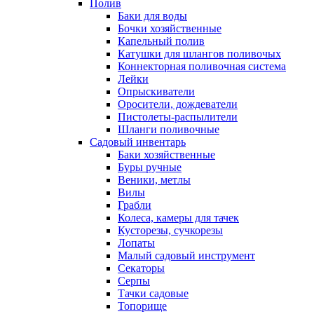
Полив
Баки для воды
Бочки хозяйственные
Капельный полив
Катушки для шлангов поливочых
Коннекторная поливочная система
Лейки
Опрыскиватели
Оросители, дождеватели
Пистолеты-распылители
Шланги поливочные
Садовый инвентарь
Баки хозяйственные
Буры ручные
Веники, метлы
Вилы
Грабли
Колеса, камеры для тачек
Кусторезы, сучкорезы
Лопаты
Малый садовый инструмент
Секаторы
Серпы
Тачки садовые
Топорище