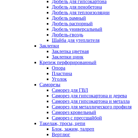
Дюбель для гипсокартона
Дюбель для пенобетона
Дюбель для теплоизоляции
Дюбель рамный
Дюбель распорный
Дюбель универсальный
Дюбель-гвоздь
Шайба для утеплителя
Заклепки
Заклепка цветная
Заклепки цинк
Крепеж перфорированный
Опора
Пластина
Уголок
Саморезы
Саморез для ГВЛ
Саморез для гипсокартона и дерева
Саморез для гипсокартона и металла
Саморез для металлического профиля
Саморез кровельный
Саморез с прессшайбой
Такелаж, тросы, цепи
Блок, зажим, талреп
Вертлюг