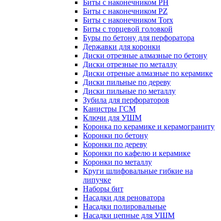
Биты с наконечником PH
Биты с наконечником PZ
Биты с наконечником Torx
Биты с торцевой головкой
Буры по бетону для перфоратора
Державки для коронки
Диски отрезные алмазные по бетону
Диски отрезные по металлу
Диски отреные алмазные по керамике
Диски пильные по дереву
Диски пильные по металлу
Зубила для перфораторов
Канистры ГСМ
Ключи для УШМ
Коронка по керамике и керамограниту
Коронки по бетону
Коронки по дереву
Коронки по кафелю и керамике
Коронки по металлу
Круги шлифовальные гибкие на
липучке
Наборы бит
Насадки для реноватора
Насадки полировальные
Насадки цепные для УШМ