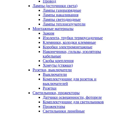
Провод
Лампы (источники света)
Лампы газоразрядные
Лампы накаливания
Лампы светодиодные
Лампы теплоизлучатели
Монтажные материалы
Зажим
Изолента, трубки термоусадочные
Клемники, колодки клеммные
Коробки электромонтажные
Наконечники, гильзы, изоляторы
кабельные
Скобы крепления
Хомуты (стяжки)
Розетки, выключатели
Выключатели
Комплектующие для розеток и
выключателей
Розетки
Светильники, прожекторы
Датчики освещенности, фотореле
Комплектующие для светильников
Прожекторы
Светильники линейные