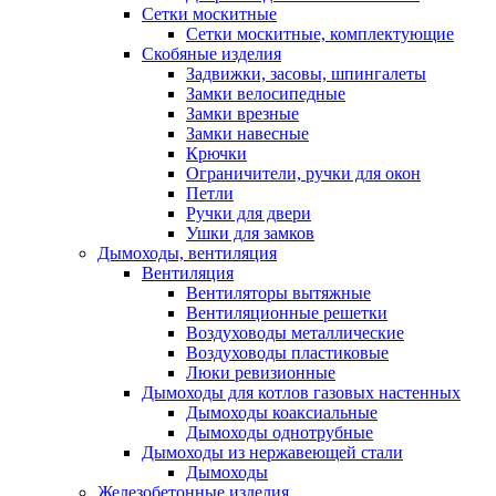
Сетки москитные
Сетки москитные, комплектующие
Скобяные изделия
Задвижки, засовы, шпингалеты
Замки велосипедные
Замки врезные
Замки навесные
Крючки
Ограничители, ручки для окон
Петли
Ручки для двери
Ушки для замков
Дымоходы, вентиляция
Вентиляция
Вентиляторы вытяжные
Вентиляционные решетки
Воздуховоды металлические
Воздуховоды пластиковые
Люки ревизионные
Дымоходы для котлов газовых настенных
Дымоходы коаксиальные
Дымоходы однотрубные
Дымоходы из нержавеющей стали
Дымоходы
Железобетонные изделия