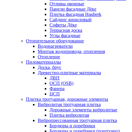
Отливы оконные
Панели фасадные Дёке
Плитка фасадная Hauberk
Сайдинг виниловый
Софиты Дёке
Террасная доска
Углы фасадные
Отопительное оборудование
Водонагреватели
Монтаж водопровода, отопления
Отопление
Пиломатериаллы
Доска, брус
Древестно-плитные материалы
ДВП
ОСП (OSB)
Фанера
ЦСП
Плитка тротуарная, дорожные элементы
Вибролитая тротуарная плитка
Дорожные элементы вибролитые
Плитка вибролитая
Вибропрессованная тротуарная плитка
Бордюры и поребрики
Бордюры и поребрики (поштучно)