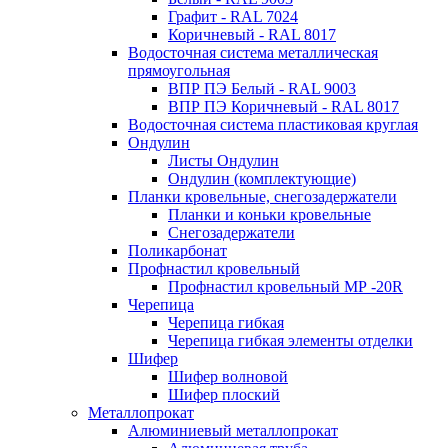
Графит - RAL 7024
Коричневый - RAL 8017
Водосточная система металлическая
прямоугольная
ВПР ПЭ Белый - RAL 9003
ВПР ПЭ Коричневый - RAL 8017
Водосточная система пластиковая круглая
Ондулин
Листы Ондулин
Ондулин (комплектующие)
Планки кровельные, снегозадержатели
Планки и коньки кровельные
Снегозадержатели
Поликарбонат
Профнастил кровельный
Профнастил кровельный МР -20R
Черепица
Черепица гибкая
Черепица гибкая элементы отделки
Шифер
Шифер волновой
Шифер плоский
Металлопрокат
Алюминиевый металлопрокат