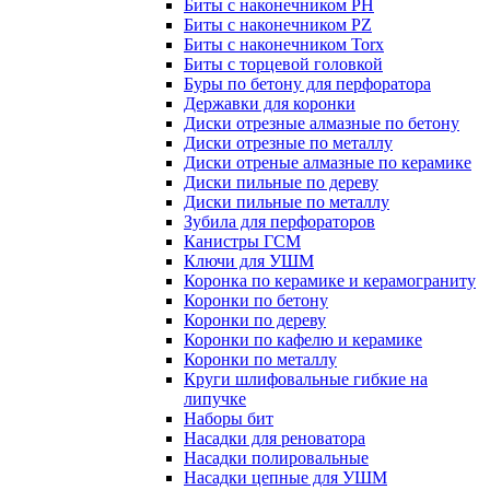
Биты с наконечником PH
Биты с наконечником PZ
Биты с наконечником Torx
Биты с торцевой головкой
Буры по бетону для перфоратора
Державки для коронки
Диски отрезные алмазные по бетону
Диски отрезные по металлу
Диски отреные алмазные по керамике
Диски пильные по дереву
Диски пильные по металлу
Зубила для перфораторов
Канистры ГСМ
Ключи для УШМ
Коронка по керамике и керамограниту
Коронки по бетону
Коронки по дереву
Коронки по кафелю и керамике
Коронки по металлу
Круги шлифовальные гибкие на
липучке
Наборы бит
Насадки для реноватора
Насадки полировальные
Насадки цепные для УШМ