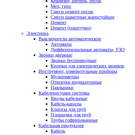
Керамзит, щебень, песок
Мел, гипс
Смеси цемент-песок
Смеси шамотные жаростойкие
Цемент
Цемент (поштучно)
Электрика
Выключатели автоматические
Автоматы
Дифференциальные автоматы, УЗО
Звонки дверные
Звонки беспроводные
Кнопки для электрических звонков
Инструмент, измерительные приборы
Мультиметры
Отвертки индикаторные
Паяльники
Кабеленесущие системы
Вводы кабельные
Кабель-каналы
Клипсы для труб
Площадки для труб
Трубы гофрированные
Кабельная продукция
Кабель