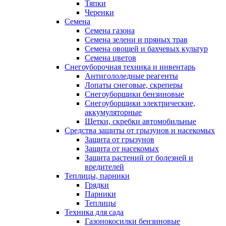
Тяпки
Черенки
Семена
Семена газона
Семена зелени и пряных трав
Семена овощей и бахчевых культур
Семена цветов
Снегоуборочная техника и инвентарь
Антигололедные реагенты
Лопаты снеговые, скреперы
Снегоуборщики бензиновые
Снегоуборщики электрические,
аккумуляторные
Щетки, скребки автомобильные
Средства защиты от грызунов и насекомых
Защита от грызунов
Защита от насекомых
Защита растений от болезней и
вредителей
Теплицы, парники
Грядки
Парники
Теплицы
Техника для сада
Газонокосилки бензиновые