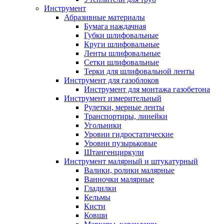
Инструмент
Абразивные материалы
Бумага наждачная
Губки шлифовальные
Круги шлифовальные
Ленты шлифовальные
Сетки шлифовальные
Терки для шлифовальной ленты
Инструмент для газоблоков
Инструмент для монтажа газобетона
Инструмент измерительный
Рулетки, мерные ленты
Транспортиры, линейки
Угольники
Уровни гидростатические
Уровни пузырьковые
Штангенциркули
Инструмент малярный и штукатурный
Валики, ролики малярные
Ванночки малярные
Гладилки
Кельмы
Кисти
Ковши