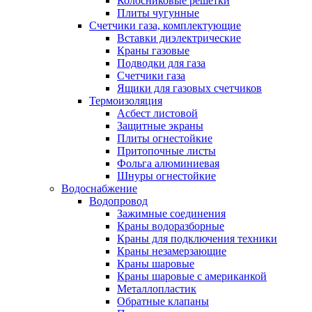
Колосниковые решетки
Плиты чугунные
Счетчики газа, комплектующие
Вставки диэлектрические
Краны газовые
Подводки для газа
Счетчики газа
Ящики для газовых счетчиков
Термоизоляция
Асбест листовой
Защитные экраны
Плиты огнестойкие
Притопочные листы
Фольга алюминиевая
Шнуры огнестойкие
Водоснабжение
Водопровод
Зажимные соединения
Краны водоразборные
Краны для подключения техники
Краны незамерзающие
Краны шаровые
Краны шаровые с американкой
Металлопластик
Обратные клапаны