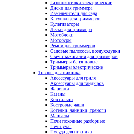
Газонокосилки электрические
Диски для триммера
Измельчители для сада
Катушки для триммеров
Культиваторы
Лески для триммера
Мотоблоки
Мотобуры
Ремни для триммеров
Садовые пылесосы, воздуходувки
Свечи зажигания для триммеров
Триммеры бензиновые
Триммеры электрические
Товары для пикника
Аксессуары для гриля
Аксессуары для тандыров
Жаровни
Казаны
Коптильни
Костровые чаши
Котелки, чайники, треноги
Мангалы
Печи походные разборные
Печи-учаг
Посуда для пикника