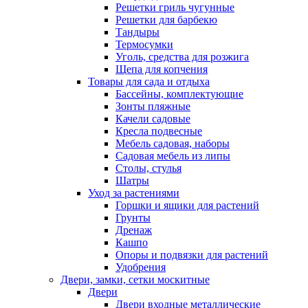
Решетки гриль чугунные
Решетки для барбекю
Тандыры
Термосумки
Уголь, средства для розжига
Щепа для копчения
Товары для сада и отдыха
Бассейны, комплектующие
Зонты пляжные
Качели садовые
Кресла подвесные
Мебель садовая, наборы
Садовая мебель из липы
Столы, стулья
Шатры
Уход за растениями
Горшки и ящики для растений
Грунты
Дренаж
Кашпо
Опоры и подвязки для растений
Удобрения
Двери, замки, сетки москитные
Двери
Двери входные металлические