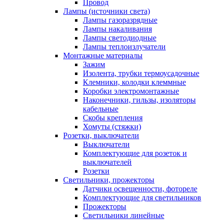
Провод
Лампы (источники света)
Лампы газоразрядные
Лампы накаливания
Лампы светодиодные
Лампы теплоизлучатели
Монтажные материалы
Зажим
Изолента, трубки термоусадочные
Клемники, колодки клеммные
Коробки электромонтажные
Наконечники, гильзы, изоляторы
кабельные
Скобы крепления
Хомуты (стяжки)
Розетки, выключатели
Выключатели
Комплектующие для розеток и
выключателей
Розетки
Светильники, прожекторы
Датчики освещенности, фотореле
Комплектующие для светильников
Прожекторы
Светильники линейные