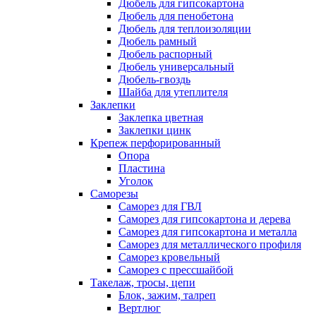
Дюбель для гипсокартона
Дюбель для пенобетона
Дюбель для теплоизоляции
Дюбель рамный
Дюбель распорный
Дюбель универсальный
Дюбель-гвоздь
Шайба для утеплителя
Заклепки
Заклепка цветная
Заклепки цинк
Крепеж перфорированный
Опора
Пластина
Уголок
Саморезы
Саморез для ГВЛ
Саморез для гипсокартона и дерева
Саморез для гипсокартона и металла
Саморез для металлического профиля
Саморез кровельный
Саморез с прессшайбой
Такелаж, тросы, цепи
Блок, зажим, талреп
Вертлюг