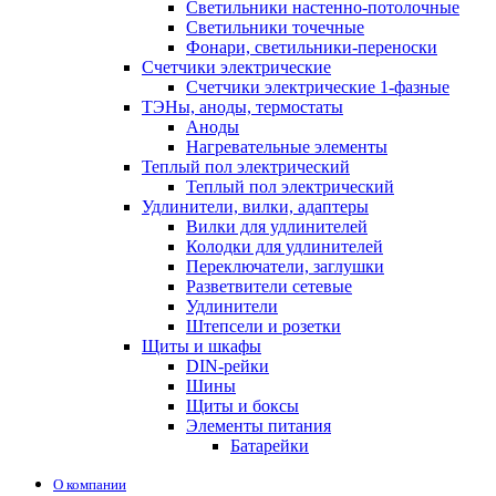
Светильники настенно-потолочные
Светильники точечные
Фонари, светильники-переноски
Счетчики электрические
Счетчики электрические 1-фазные
ТЭНы, аноды, термостаты
Аноды
Нагревательные элементы
Теплый пол электрический
Теплый пол электрический
Удлинители, вилки, адаптеры
Вилки для удлинителей
Колодки для удлинителей
Переключатели, заглушки
Разветвители сетевые
Удлинители
Штепсели и розетки
Щиты и шкафы
DIN-рейки
Шины
Щиты и боксы
Элементы питания
Батарейки
О компании