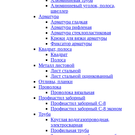
Алюминиевая труба
Алюминиевый уголок, полоса,
швеллер
Арматура
Арматура гладкая
Арматура рифленая
Арматура стеклопластиковая
Крюки для вязки арматуры
Фиксатор арматуры
Квадрат, полоса
Квадрат
Полоса
Металл листовой
Лист стальной
Лист стальной оцинкованный
Отливы, планки
Проволока
Проволока вязальная
Профнастил заборный
Профнастил заборный С-8
Профнастил заборный С-8 эконом
Труба
Круглая водогазопроводная,
электросварная
Профильная труба