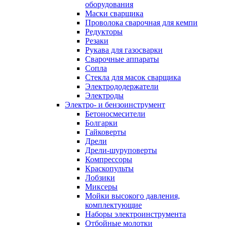
оборудования
Маски сварщика
Проволока сварочная для кемпи
Редукторы
Резаки
Рукава для газосварки
Сварочные аппараты
Сопла
Стекла для масок сварщика
Электрододержатели
Электроды
Электро- и бензоинструмент
Бетоносмесители
Болгарки
Гайковерты
Дрели
Дрели-шуруповерты
Компрессоры
Краскопульты
Лобзики
Миксеры
Мойки высокого давления,
комплектующие
Наборы электроинструмента
Отбойные молотки