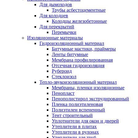
Для дымоходов
Трубы асбестоцементные
Для колодцев
Колодцы железобетонные
Для перекрытий
Перемычки
Изоляционные материалы
Гидроизоляционный материал
Битумные мастики, праймеры
Ленты битумные
Мембрана профилированная
Отсечная гидроизоляция
Рубероид
Стеклоизол
Тепло-звукоизоляционный материал
Мембраны, пленки изоляционные
Пенопласт
Пенополистирол экструдированный
Пленка полиэтиленовая
Полиэтилен вспененный
Тент строительный
Уплотнители для окон и дверей
Утеплители в плитах
Утеплители в рулонах
Утеплители для труб