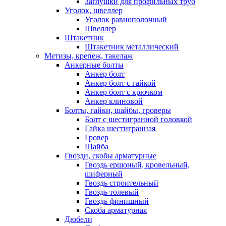
Заглушки для профильных труб
Уголок, швеллер
Уголок равнополочный
Швеллер
Штакетник
Штакетник металлический
Метизы, крепеж, такелаж
Анкерные болты
Анкер болт
Анкер болт с гайкой
Анкер болт с крючком
Анкер клиновой
Болты, гайки, шайбы, гроверы
Болт c шестигранной головкой
Гайка шестигранная
Гровер
Шайба
Гвозди, скобы арматурные
Гвоздь ершоный, кровельный,
шиферный
Гвоздь строительный
Гвоздь толевый
Гвоздь финишный
Скоба арматурная
Дюбели