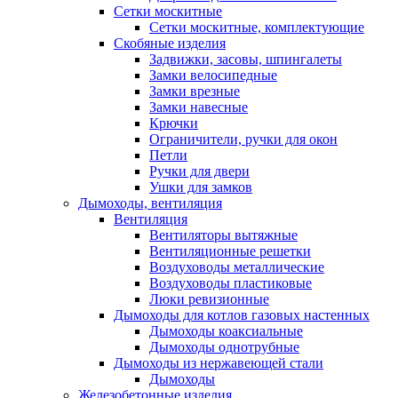
Сетки москитные
Сетки москитные, комплектующие
Скобяные изделия
Задвижки, засовы, шпингалеты
Замки велосипедные
Замки врезные
Замки навесные
Крючки
Ограничители, ручки для окон
Петли
Ручки для двери
Ушки для замков
Дымоходы, вентиляция
Вентиляция
Вентиляторы вытяжные
Вентиляционные решетки
Воздуховоды металлические
Воздуховоды пластиковые
Люки ревизионные
Дымоходы для котлов газовых настенных
Дымоходы коаксиальные
Дымоходы однотрубные
Дымоходы из нержавеющей стали
Дымоходы
Железобетонные изделия