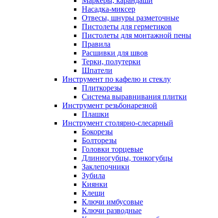
Маркеры, карандаши
Насадка-миксер
Отвесы, шнуры разметочные
Пистолеты для герметиков
Пистолеты для монтажной пены
Правила
Расшивки для швов
Терки, полутерки
Шпатели
Инструмент по кафелю и стеклу
Плиткорезы
Система выравнивания плитки
Инструмент резьбонарезной
Плашки
Инструмент столярно-слесарный
Бокорезы
Болторезы
Головки торцевые
Длинногубцы, тонкогубцы
Заклепочники
Зубила
Киянки
Клещи
Ключи имбусовые
Ключи разводные