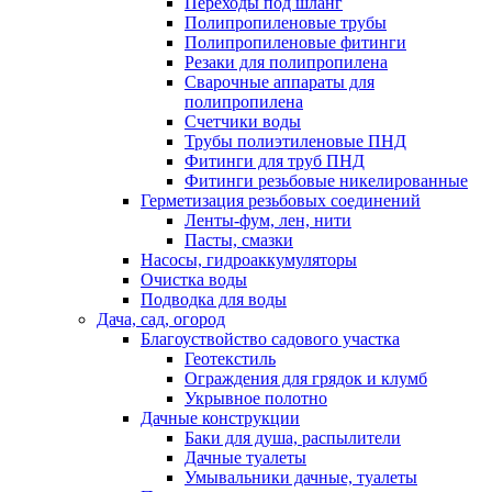
Переходы под шланг
Полипропиленовые трубы
Полипропиленовые фитинги
Резаки для полипропилена
Сварочные аппараты для
полипропилена
Счетчики воды
Трубы полиэтиленовые ПНД
Фитинги для труб ПНД
Фитинги резьбовые никелированные
Герметизация резьбовых соединений
Ленты-фум, лен, нити
Пасты, смазки
Насосы, гидроаккумуляторы
Очистка воды
Подводка для воды
Дача, сад, огород
Благоуствойство садового участка
Геотекстиль
Ограждения для грядок и клумб
Укрывное полотно
Дачные конструкции
Баки для душа, распылители
Дачные туалеты
Умывальники дачные, туалеты