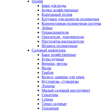
Полив
Баки для воды
Бочки хозяйственные
Капельный полив
Катушки для шлангов поливочых
Коннекторная поливочная система
Лейки
Опрыскиватели
Оросители, дождеватели
Пистолеты-распылители
Шланги поливочные
Садовый инвентарь
Баки хозяйственные
Буры ручные
Веники, метлы
Вилы
Грабли
Колеса, камеры для тачек
Кусторезы, сучкорезы
Лопаты
Малый садовый инструмент
Секаторы
Серпы
Тачки садовые
Топорище