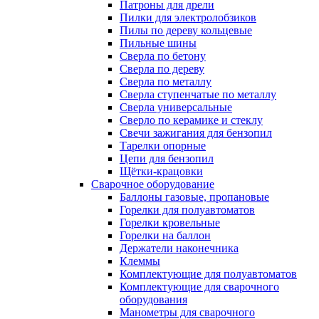
Патроны для дрели
Пилки для электролобзиков
Пилы по дереву кольцевые
Пильные шины
Сверла по бетону
Сверла по дереву
Сверла по металлу
Сверла ступенчатые по металлу
Сверла универсальные
Сверло по керамике и стеклу
Свечи зажигания для бензопил
Тарелки опорные
Цепи для бензопил
Щётки-крацовки
Сварочное оборудование
Баллоны газовые, пропановые
Горелки для полуавтоматов
Горелки кровельные
Горелки на баллон
Держатели наконечника
Клеммы
Комплектующие для полуавтоматов
Комплектующие для сварочного
оборудования
Манометры для сварочного