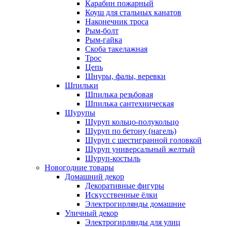
Карабин пожарный
Коуш для стальных канатов
Наконечник троса
Рым-болт
Рым-гайка
Скоба такелажная
Трос
Цепь
Шнуры, фалы, веревки
Шпильки
Шпилька резьбовая
Шпилька сантехническая
Шурупы
Шуруп кольцо-полукольцо
Шуруп по бетону (нагель)
Шуруп с шестигранной головкой
Шуруп универсальный желтый
Шуруп-костыль
Новогодние товары
Домашний декор
Декоративные фигуры
Искусственные ёлки
Электрогирлянды домашние
Уличный декор
Электрогирлянды для улиц