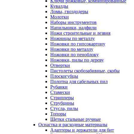
Ключи рожковые, комбинированные
Кувалды
Ломы, гвоздодеры
Молотки
Наборы инструментов
Напильники, надфили
Ножи строительные и лезвия
Ножницы по металлу
Ножовки по гипсокартону
Ножовки по металлу
Ножовки по пеноблоку
Ножовки, пилы по дереву
Отвертки
Пистолеты скобозабивные, скобы
Плоскогубцы
Полотна для сабельных пил
Рубанки
Стамески
Стрипперы
Струбцины
Стусла, пилы
Топоры
Щетки стальные ручные
Оснастка и расходные материалы
Адаптеры и держатели для бит