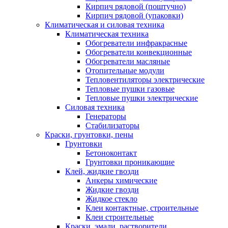
Кирпич рядовой (поштучно)
Кирпич рядовой (упаковки)
Климатическая и силовая техника
Климатическая техника
Обогреватели инфракрасные
Обогреватели конвекционные
Обогреватели масляные
Отопительные модули
Тепловентиляторы электрические
Тепловые пушки газовые
Тепловые пушки электрические
Силовая техника
Генераторы
Стабилизаторы
Краски, грунтовки, пены
Грунтовки
Бетоноконтакт
Грунтовки проникающие
Клей, жидкие гвозди
Анкеры химические
Жидкие гвозди
Жидкое стекло
Клеи контактные, строительные
Клеи строительные
Краски, эмали, растворители