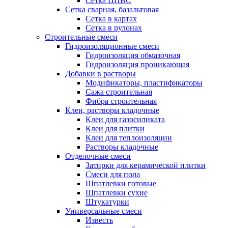
Сетка ЦПВС
Сетка сварная, базальтовая
Сетка в картах
Сетка в рулонах
Строительные смеси
Гидроизоляционные смеси
Гидроизоляция обмазочная
Гидроизоляция проникающая
Добавки в растворы
Модификаторы, пластификаторы
Сажа строительная
Фибра строительная
Клеи, растворы кладочные
Клеи для газосиликата
Клеи для плитки
Клеи для теплоизоляции
Растворы кладочные
Отделочные смеси
Затирки для керамической плитки
Смеси для пола
Шпатлевки готовые
Шпатлевки сухие
Штукатурки
Универсальные смеси
Известь