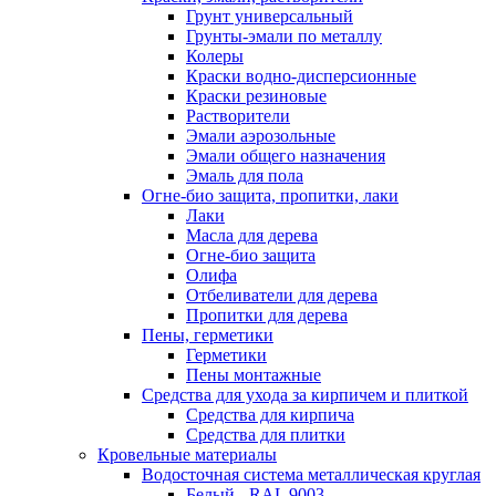
Грунт универсальный
Грунты-эмали по металлу
Колеры
Краски водно-дисперсионные
Краски резиновые
Растворители
Эмали аэрозольные
Эмали общего назначения
Эмаль для пола
Огне-био защита, пропитки, лаки
Лаки
Масла для дерева
Огне-био защита
Олифа
Отбеливатели для дерева
Пропитки для дерева
Пены, герметики
Герметики
Пены монтажные
Средства для ухода за кирпичем и плиткой
Средства для кирпича
Средства для плитки
Кровельные материалы
Водосточная система металлическая круглая
Белый - RAL 9003