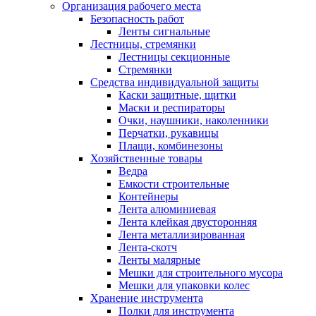
Организация рабочего места
Безопасность работ
Ленты сигнальные
Лестницы, стремянки
Лестницы секционные
Стремянки
Средства индивидуальной защиты
Каски защитные, щитки
Маски и респираторы
Очки, наушники, наколенники
Перчатки, рукавицы
Плащи, комбинезоны
Хозяйственные товары
Ведра
Емкости строительные
Контейнеры
Лента алюминиевая
Лента клейкая двусторонняя
Лента металлизированная
Лента-скотч
Ленты малярные
Мешки для строительного мусора
Мешки для упаковки колес
Хранение инструмента
Полки для инструмента