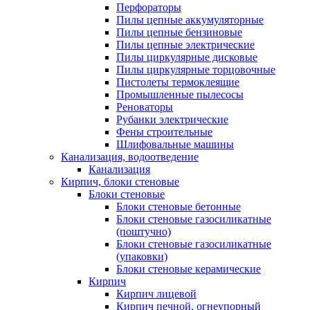
Перфораторы
Пилы цепные аккумуляторные
Пилы цепные бензиновые
Пилы цепные электрические
Пилы циркулярные дисковые
Пилы циркулярные торцовочные
Пистолеты термоклеящие
Промышленные пылесосы
Реноваторы
Рубанки электрические
Фены строительные
Шлифовальные машины
Канализация, водоотведение
Канализация
Кирпич, блоки стеновые
Блоки стеновые
Блоки стеновые бетонные
Блоки стеновые газосиликатные
(поштучно)
Блоки стеновые газосиликатные
(упаковки)
Блоки стеновые керамические
Кирпич
Кирпич лицевой
Кирпич печной, огнеупорный