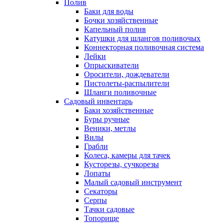
Полив
Баки для воды
Бочки хозяйственные
Капельный полив
Катушки для шлангов поливочых
Коннекторная поливочная система
Лейки
Опрыскиватели
Оросители, дождеватели
Пистолеты-распылители
Шланги поливочные
Садовый инвентарь
Баки хозяйственные
Буры ручные
Веники, метлы
Вилы
Грабли
Колеса, камеры для тачек
Кусторезы, сучкорезы
Лопаты
Малый садовый инструмент
Секаторы
Серпы
Тачки садовые
Топорище