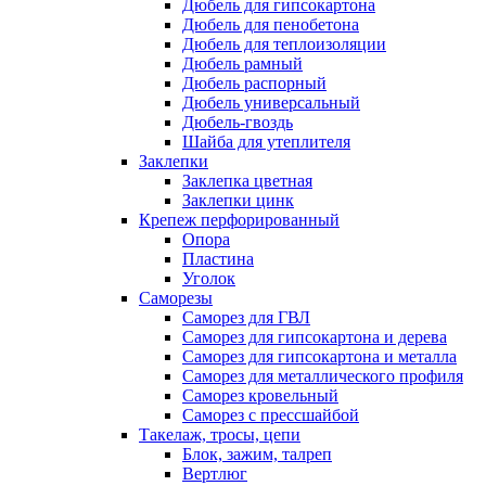
Дюбель для гипсокартона
Дюбель для пенобетона
Дюбель для теплоизоляции
Дюбель рамный
Дюбель распорный
Дюбель универсальный
Дюбель-гвоздь
Шайба для утеплителя
Заклепки
Заклепка цветная
Заклепки цинк
Крепеж перфорированный
Опора
Пластина
Уголок
Саморезы
Саморез для ГВЛ
Саморез для гипсокартона и дерева
Саморез для гипсокартона и металла
Саморез для металлического профиля
Саморез кровельный
Саморез с прессшайбой
Такелаж, тросы, цепи
Блок, зажим, талреп
Вертлюг