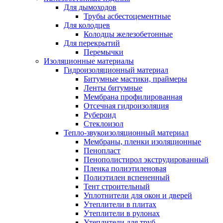
Для дымоходов
Трубы асбестоцементные
Для колодцев
Колодцы железобетонные
Для перекрытий
Перемычки
Изоляционные материалы
Гидроизоляционный материал
Битумные мастики, праймеры
Ленты битумные
Мембрана профилированная
Отсечная гидроизоляция
Рубероид
Стеклоизол
Тепло-звукоизоляционный материал
Мембраны, пленки изоляционные
Пенопласт
Пенополистирол экструдированный
Пленка полиэтиленовая
Полиэтилен вспененный
Тент строительный
Уплотнители для окон и дверей
Утеплители в плитах
Утеплители в рулонах
Утеплители для труб