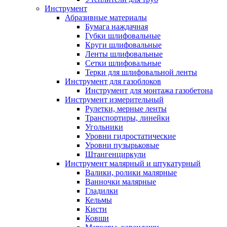
Инструмент
Абразивные материалы
Бумага наждачная
Губки шлифовальные
Круги шлифовальные
Ленты шлифовальные
Сетки шлифовальные
Терки для шлифовальной ленты
Инструмент для газоблоков
Инструмент для монтажа газобетона
Инструмент измерительный
Рулетки, мерные ленты
Транспортиры, линейки
Угольники
Уровни гидростатические
Уровни пузырьковые
Штангенциркули
Инструмент малярный и штукатурный
Валики, ролики малярные
Ванночки малярные
Гладилки
Кельмы
Кисти
Ковши