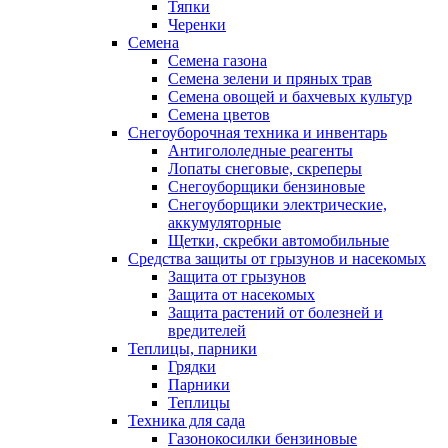
Тяпки
Черенки
Семена
Семена газона
Семена зелени и пряных трав
Семена овощей и бахчевых культур
Семена цветов
Снегоуборочная техника и инвентарь
Антигололедные реагенты
Лопаты снеговые, скреперы
Снегоуборщики бензиновые
Снегоуборщики электрические,
аккумуляторные
Щетки, скребки автомобильные
Средства защиты от грызунов и насекомых
Защита от грызунов
Защита от насекомых
Защита растений от болезней и
вредителей
Теплицы, парники
Грядки
Парники
Теплицы
Техника для сада
Газонокосилки бензиновые