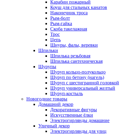
Карабин пожарный
Коуш для стальных канатов
Наконечник троса
Рым-болт
Рым-гайка
Скоба такелажная
Трос
Цепь
Шнуры, фалы, веревки
Шпильки
Шпилька резьбовая
Шпилька сантехническая
Шурупы
Шуруп кольцо-полукольцо
Шуруп по бетону (нагель)
Шуруп с шестигранной головкой
Шуруп универсальный желтый
Шуруп-костыль
Новогодние товары
Домашний декор
Декоративные фигуры
Искусственные ёлки
Электрогирлянды домашние
Уличный декор
Электрогирлянды для улиц