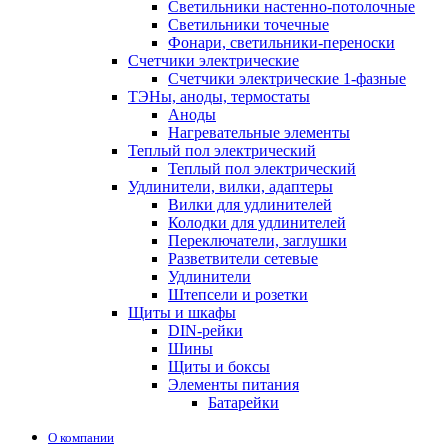
Светильники настенно-потолочные
Светильники точечные
Фонари, светильники-переноски
Счетчики электрические
Счетчики электрические 1-фазные
ТЭНы, аноды, термостаты
Аноды
Нагревательные элементы
Теплый пол электрический
Теплый пол электрический
Удлинители, вилки, адаптеры
Вилки для удлинителей
Колодки для удлинителей
Переключатели, заглушки
Разветвители сетевые
Удлинители
Штепсели и розетки
Щиты и шкафы
DIN-рейки
Шины
Щиты и боксы
Элементы питания
Батарейки
О компании