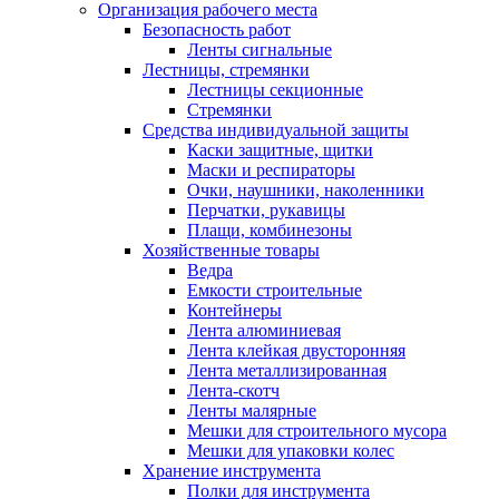
Организация рабочего места
Безопасность работ
Ленты сигнальные
Лестницы, стремянки
Лестницы секционные
Стремянки
Средства индивидуальной защиты
Каски защитные, щитки
Маски и респираторы
Очки, наушники, наколенники
Перчатки, рукавицы
Плащи, комбинезоны
Хозяйственные товары
Ведра
Емкости строительные
Контейнеры
Лента алюминиевая
Лента клейкая двусторонняя
Лента металлизированная
Лента-скотч
Ленты малярные
Мешки для строительного мусора
Мешки для упаковки колес
Хранение инструмента
Полки для инструмента