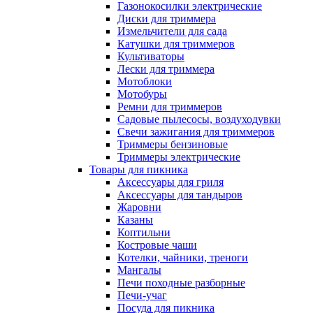
Газонокосилки электрические
Диски для триммера
Измельчители для сада
Катушки для триммеров
Культиваторы
Лески для триммера
Мотоблоки
Мотобуры
Ремни для триммеров
Садовые пылесосы, воздуходувки
Свечи зажигания для триммеров
Триммеры бензиновые
Триммеры электрические
Товары для пикника
Аксессуары для гриля
Аксессуары для тандыров
Жаровни
Казаны
Коптильни
Костровые чаши
Котелки, чайники, треноги
Мангалы
Печи походные разборные
Печи-учаг
Посуда для пикника