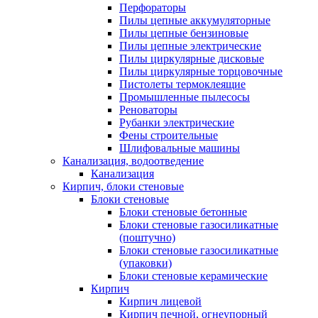
Перфораторы
Пилы цепные аккумуляторные
Пилы цепные бензиновые
Пилы цепные электрические
Пилы циркулярные дисковые
Пилы циркулярные торцовочные
Пистолеты термоклеящие
Промышленные пылесосы
Реноваторы
Рубанки электрические
Фены строительные
Шлифовальные машины
Канализация, водоотведение
Канализация
Кирпич, блоки стеновые
Блоки стеновые
Блоки стеновые бетонные
Блоки стеновые газосиликатные
(поштучно)
Блоки стеновые газосиликатные
(упаковки)
Блоки стеновые керамические
Кирпич
Кирпич лицевой
Кирпич печной, огнеупорный