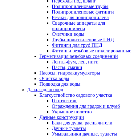
Переходы под шланг
Полипропиленовые трубы
Полипропиленовые фитинги
Резаки для полипропилена
Сварочные аппараты для
полипропилена
Счетчики воды
Трубы полиэтиленовые ПНД
Фитинги для труб ПНД
Фитинги резьбовые никелированные
Герметизация резьбовых соединений
Ленты-фум, лен, нити
Пасты, смазки
Насосы, гидроаккумуляторы
Очистка воды
Подводка для воды
Дача, сад, огород
Благоуствойство садового участка
Геотекстиль
Ограждения для грядок и клумб
Укрывное полотно
Дачные конструкции
Баки для душа, распылители
Дачные туалеты
Умывальники дачные, туалеты