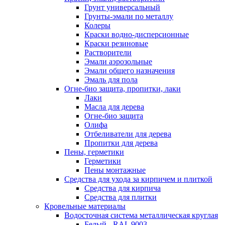
Грунт универсальный
Грунты-эмали по металлу
Колеры
Краски водно-дисперсионные
Краски резиновые
Растворители
Эмали аэрозольные
Эмали общего назначения
Эмаль для пола
Огне-био защита, пропитки, лаки
Лаки
Масла для дерева
Огне-био защита
Олифа
Отбеливатели для дерева
Пропитки для дерева
Пены, герметики
Герметики
Пены монтажные
Средства для ухода за кирпичем и плиткой
Средства для кирпича
Средства для плитки
Кровельные материалы
Водосточная система металлическая круглая
Белый - RAL 9003