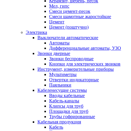
Керамзит, щебень, песок
Мел, гипс
Смеси цемент-песок
Смеси шамотные жаростойкие
Цемент
Цемент (поштучно)
Электрика
Выключатели автоматические
Автоматы
Дифференциальные автоматы, УЗО
Звонки дверные
Звонки беспроводные
Кнопки для электрических звонков
Инструмент, измерительные приборы
Мультиметры
Отвертки индикаторные
Паяльники
Кабеленесущие системы
Вводы кабельные
Кабель-каналы
Клипсы для труб
Площадки для труб
Трубы гофрированные
Кабельная продукция
Кабель