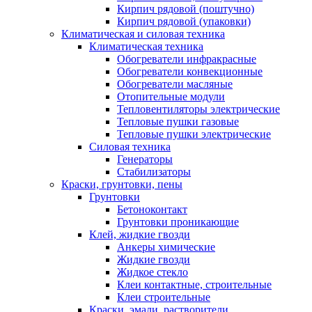
Кирпич рядовой (поштучно)
Кирпич рядовой (упаковки)
Климатическая и силовая техника
Климатическая техника
Обогреватели инфракрасные
Обогреватели конвекционные
Обогреватели масляные
Отопительные модули
Тепловентиляторы электрические
Тепловые пушки газовые
Тепловые пушки электрические
Силовая техника
Генераторы
Стабилизаторы
Краски, грунтовки, пены
Грунтовки
Бетоноконтакт
Грунтовки проникающие
Клей, жидкие гвозди
Анкеры химические
Жидкие гвозди
Жидкое стекло
Клеи контактные, строительные
Клеи строительные
Краски, эмали, растворители