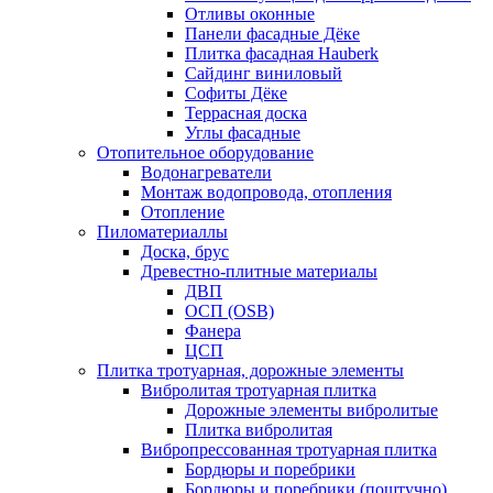
Отливы оконные
Панели фасадные Дёке
Плитка фасадная Hauberk
Сайдинг виниловый
Софиты Дёке
Террасная доска
Углы фасадные
Отопительное оборудование
Водонагреватели
Монтаж водопровода, отопления
Отопление
Пиломатериаллы
Доска, брус
Древестно-плитные материалы
ДВП
ОСП (OSB)
Фанера
ЦСП
Плитка тротуарная, дорожные элементы
Вибролитая тротуарная плитка
Дорожные элементы вибролитые
Плитка вибролитая
Вибропрессованная тротуарная плитка
Бордюры и поребрики
Бордюры и поребрики (поштучно)