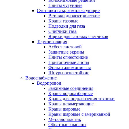
Колосниковые решетки
Плиты чугунные
Счетчики газа, комплектующие
Вставки диэлектрические
Краны газовые
Подводки для газа
Счетчики газа
Ящики для газовых счетчиков
Термоизоляция
Асбест листовой
Защитные экраны
Плиты огнестойкие
Притопочные листы
Фольга алюминиевая
Шнуры огнестойкие
Водоснабжение
Водопровод
Зажимные соединения
Краны водоразборные
Краны для подключения техники
Краны незамерзающие
Краны шаровые
Краны шаровые с американкой
Металлопластик
Обратные клапаны