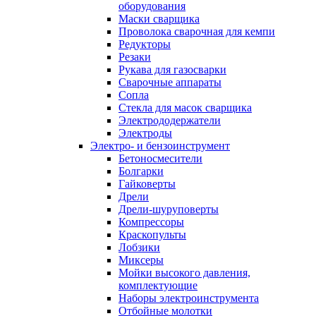
оборудования
Маски сварщика
Проволока сварочная для кемпи
Редукторы
Резаки
Рукава для газосварки
Сварочные аппараты
Сопла
Стекла для масок сварщика
Электрододержатели
Электроды
Электро- и бензоинструмент
Бетоносмесители
Болгарки
Гайковерты
Дрели
Дрели-шуруповерты
Компрессоры
Краскопульты
Лобзики
Миксеры
Мойки высокого давления,
комплектующие
Наборы электроинструмента
Отбойные молотки