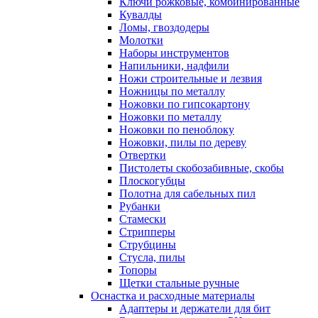
Ключи рожковые, комбинированные
Кувалды
Ломы, гвоздодеры
Молотки
Наборы инструментов
Напильники, надфили
Ножи строительные и лезвия
Ножницы по металлу
Ножовки по гипсокартону
Ножовки по металлу
Ножовки по пеноблоку
Ножовки, пилы по дереву
Отвертки
Пистолеты скобозабивные, скобы
Плоскогубцы
Полотна для сабельных пил
Рубанки
Стамески
Стрипперы
Струбцины
Стусла, пилы
Топоры
Щетки стальные ручные
Оснастка и расходные материалы
Адаптеры и держатели для бит