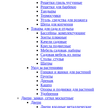
Решетки гриль чугунные
Решетки для барбекю
Тандыры
Термосумки
Уголь, средства для розжига
Щепа для копчения
Товары для сада и отдыха
Бассейны, комплектующие
Зонты пляжные
Качели садовые
Кресла подвесные
Мебель садовая, наборы
Садовая мебель из липы
Столы, стулья
Шатры
Уход за растениями
Горшки и ящики для растений
Грунты
Дренаж
Кашпо
Опоры и подвязки для растений
Удобрения
Двери, замки, сетки москитные
Двери
Двери входные металлические