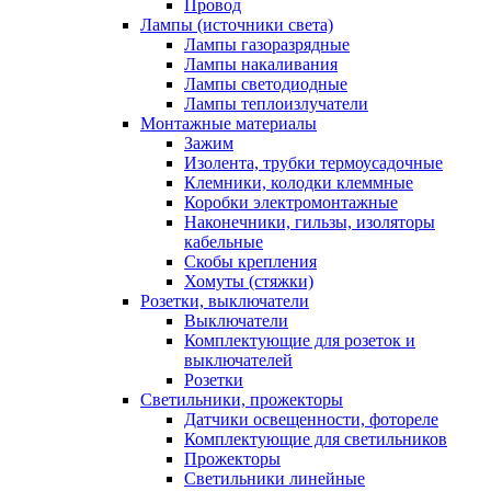
Провод
Лампы (источники света)
Лампы газоразрядные
Лампы накаливания
Лампы светодиодные
Лампы теплоизлучатели
Монтажные материалы
Зажим
Изолента, трубки термоусадочные
Клемники, колодки клеммные
Коробки электромонтажные
Наконечники, гильзы, изоляторы
кабельные
Скобы крепления
Хомуты (стяжки)
Розетки, выключатели
Выключатели
Комплектующие для розеток и
выключателей
Розетки
Светильники, прожекторы
Датчики освещенности, фотореле
Комплектующие для светильников
Прожекторы
Светильники линейные