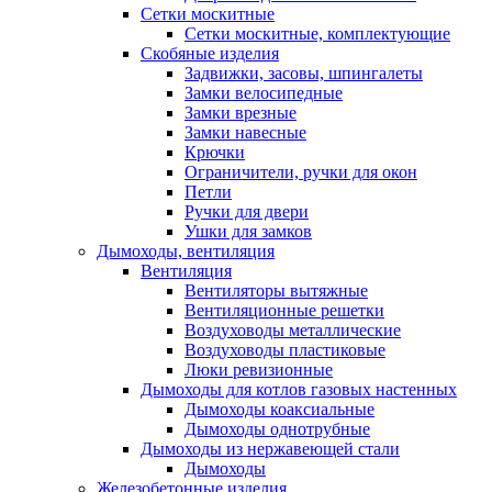
Сетки москитные
Сетки москитные, комплектующие
Скобяные изделия
Задвижки, засовы, шпингалеты
Замки велосипедные
Замки врезные
Замки навесные
Крючки
Ограничители, ручки для окон
Петли
Ручки для двери
Ушки для замков
Дымоходы, вентиляция
Вентиляция
Вентиляторы вытяжные
Вентиляционные решетки
Воздуховоды металлические
Воздуховоды пластиковые
Люки ревизионные
Дымоходы для котлов газовых настенных
Дымоходы коаксиальные
Дымоходы однотрубные
Дымоходы из нержавеющей стали
Дымоходы
Железобетонные изделия