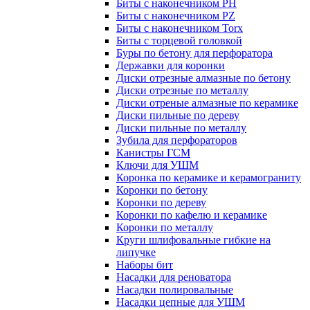
Биты с наконечником PH
Биты с наконечником PZ
Биты с наконечником Torx
Биты с торцевой головкой
Буры по бетону для перфоратора
Державки для коронки
Диски отрезные алмазные по бетону
Диски отрезные по металлу
Диски отреные алмазные по керамике
Диски пильные по дереву
Диски пильные по металлу
Зубила для перфораторов
Канистры ГСМ
Ключи для УШМ
Коронка по керамике и керамограниту
Коронки по бетону
Коронки по дереву
Коронки по кафелю и керамике
Коронки по металлу
Круги шлифовальные гибкие на
липучке
Наборы бит
Насадки для реноватора
Насадки полировальные
Насадки цепные для УШМ