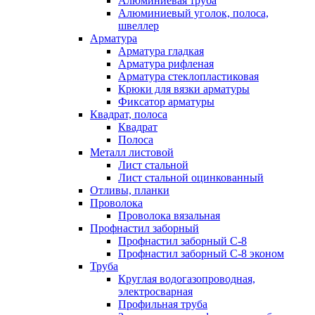
Алюминиевая труба
Алюминиевый уголок, полоса,
швеллер
Арматура
Арматура гладкая
Арматура рифленая
Арматура стеклопластиковая
Крюки для вязки арматуры
Фиксатор арматуры
Квадрат, полоса
Квадрат
Полоса
Металл листовой
Лист стальной
Лист стальной оцинкованный
Отливы, планки
Проволока
Проволока вязальная
Профнастил заборный
Профнастил заборный С-8
Профнастил заборный С-8 эконом
Труба
Круглая водогазопроводная,
электросварная
Профильная труба