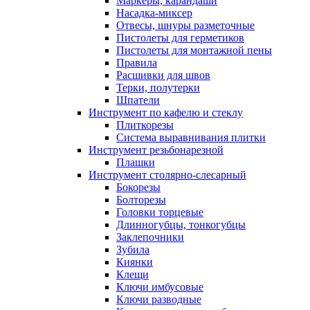
Маркеры, карандаши
Насадка-миксер
Отвесы, шнуры разметочные
Пистолеты для герметиков
Пистолеты для монтажной пены
Правила
Расшивки для швов
Терки, полутерки
Шпатели
Инструмент по кафелю и стеклу
Плиткорезы
Система выравнивания плитки
Инструмент резьбонарезной
Плашки
Инструмент столярно-слесарный
Бокорезы
Болторезы
Головки торцевые
Длинногубцы, тонкогубцы
Заклепочники
Зубила
Киянки
Клещи
Ключи имбусовые
Ключи разводные