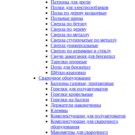
Патроны для дрели
Пилки для электролобзиков
Пилы по дереву кольцевые
Пильные шины
Сверла по бетону
Сверла по дереву
Сверла по металлу
Сверла ступенчатые по металлу
Сверла универсальные
Сверло по керамике и стеклу
Свечи зажигания для бензопил
Тарелки опорные
Цепи для бензопил
Щётки-крацовки
Сварочное оборудование
Баллоны газовые, пропановые
Горелки для полуавтоматов
Горелки кровельные
Горелки на баллон
Держатели наконечника
Клеммы
Комплектующие для полуавтоматов
Комплектующие для сварочного
оборудования
Манометры для сварочного