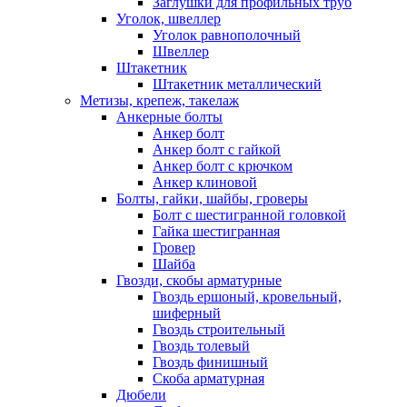
Заглушки для профильных труб
Уголок, швеллер
Уголок равнополочный
Швеллер
Штакетник
Штакетник металлический
Метизы, крепеж, такелаж
Анкерные болты
Анкер болт
Анкер болт с гайкой
Анкер болт с крючком
Анкер клиновой
Болты, гайки, шайбы, гроверы
Болт c шестигранной головкой
Гайка шестигранная
Гровер
Шайба
Гвозди, скобы арматурные
Гвоздь ершоный, кровельный,
шиферный
Гвоздь строительный
Гвоздь толевый
Гвоздь финишный
Скоба арматурная
Дюбели