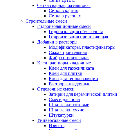
Сетка ЦПВС
Сетка сварная, базальтовая
Сетка в картах
Сетка в рулонах
Строительные смеси
Гидроизоляционные смеси
Гидроизоляция обмазочная
Гидроизоляция проникающая
Добавки в растворы
Модификаторы, пластификаторы
Сажа строительная
Фибра строительная
Клеи, растворы кладочные
Клеи для газосиликата
Клеи для плитки
Клеи для теплоизоляции
Растворы кладочные
Отделочные смеси
Затирки для керамической плитки
Смеси для пола
Шпатлевки готовые
Шпатлевки сухие
Штукатурки
Универсальные смеси
Известь