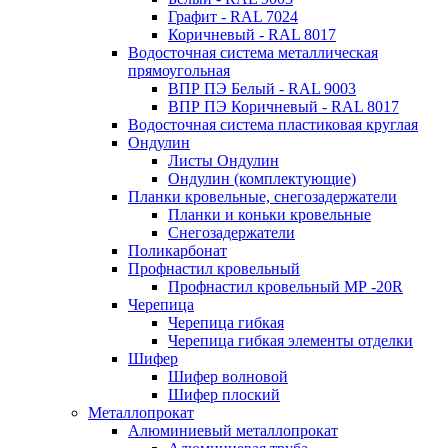
Графит - RAL 7024
Коричневый - RAL 8017
Водосточная система металлическая
прямоугольная
ВПР ПЭ Белый - RAL 9003
ВПР ПЭ Коричневый - RAL 8017
Водосточная система пластиковая круглая
Ондулин
Листы Ондулин
Ондулин (комплектующие)
Планки кровельные, снегозадержатели
Планки и коньки кровельные
Снегозадержатели
Поликарбонат
Профнастил кровельный
Профнастил кровельный МР -20R
Черепица
Черепица гибкая
Черепица гибкая элементы отделки
Шифер
Шифер волновой
Шифер плоский
Металлопрокат
Алюминиевый металлопрокат