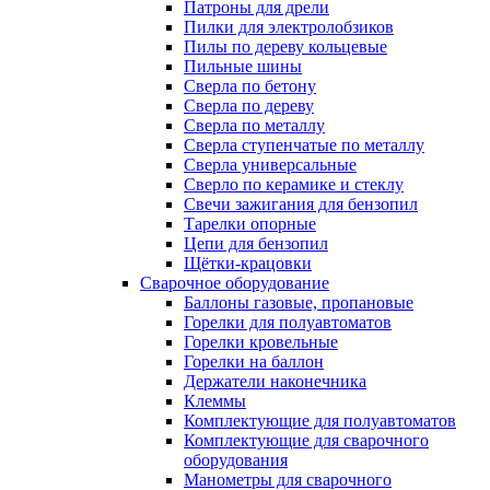
Патроны для дрели
Пилки для электролобзиков
Пилы по дереву кольцевые
Пильные шины
Сверла по бетону
Сверла по дереву
Сверла по металлу
Сверла ступенчатые по металлу
Сверла универсальные
Сверло по керамике и стеклу
Свечи зажигания для бензопил
Тарелки опорные
Цепи для бензопил
Щётки-крацовки
Сварочное оборудование
Баллоны газовые, пропановые
Горелки для полуавтоматов
Горелки кровельные
Горелки на баллон
Держатели наконечника
Клеммы
Комплектующие для полуавтоматов
Комплектующие для сварочного
оборудования
Манометры для сварочного