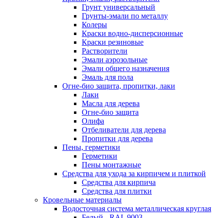
Грунт универсальный
Грунты-эмали по металлу
Колеры
Краски водно-дисперсионные
Краски резиновые
Растворители
Эмали аэрозольные
Эмали общего назначения
Эмаль для пола
Огне-био защита, пропитки, лаки
Лаки
Масла для дерева
Огне-био защита
Олифа
Отбеливатели для дерева
Пропитки для дерева
Пены, герметики
Герметики
Пены монтажные
Средства для ухода за кирпичем и плиткой
Средства для кирпича
Средства для плитки
Кровельные материалы
Водосточная система металлическая круглая
Белый - RAL 9003