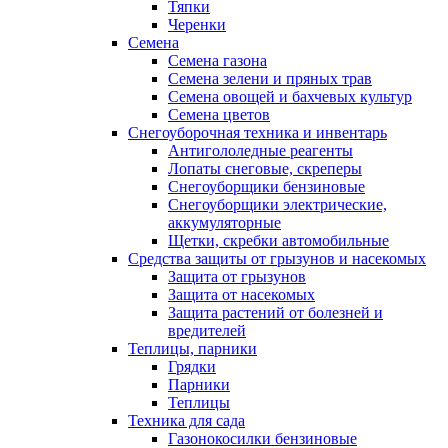
Тяпки
Черенки
Семена
Семена газона
Семена зелени и пряных трав
Семена овощей и бахчевых культур
Семена цветов
Снегоуборочная техника и инвентарь
Антигололедные реагенты
Лопаты снеговые, скреперы
Снегоуборщики бензиновые
Снегоуборщики электрические,
аккумуляторные
Щетки, скребки автомобильные
Средства защиты от грызунов и насекомых
Защита от грызунов
Защита от насекомых
Защита растений от болезней и
вредителей
Теплицы, парники
Грядки
Парники
Теплицы
Техника для сада
Газонокосилки бензиновые