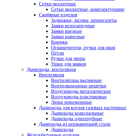
Сетки москитные
Сетки москитные, комплектующие
Скобяные изделия
Задвижки, засовы, шпингалеты
Замки велосипедные
Замки врезные
Замки навесные
Крючки
Ограничители, ручки для окон
Петли
Ручки для двери
Ушки для замков
Дымоходы, вентиляция
Вентиляция
Вентиляторы вытяжные
Вентиляционные решетки
Воздуховоды металлические
Воздуховоды пластиковые
Люки ревизионные
Дымоходы для котлов газовых настенных
Дымоходы коаксиальные
Дымоходы однотрубные
Дымоходы из нержавеющей стали
Дымоходы
Железобетонные изделия