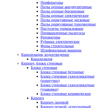
Перфораторы
Пилы цепные аккумуляторные
Пилы цепные бензиновые
Пилы цепные электрические
Пилы циркулярные дисковые
Пилы циркулярные торцовочные
Пистолеты термоклеящие
Промышленные пылесосы
Реноваторы
Рубанки электрические
Фены строительные
Шлифовальные машины
Канализация, водоотведение
Канализация
Кирпич, блоки стеновые
Блоки стеновые
Блоки стеновые бетонные
Блоки стеновые газосиликатные
(поштучно)
Блоки стеновые газосиликатные
(упаковки)
Блоки стеновые керамические
Кирпич
Кирпич лицевой
Кирпич печной, огнеупорный