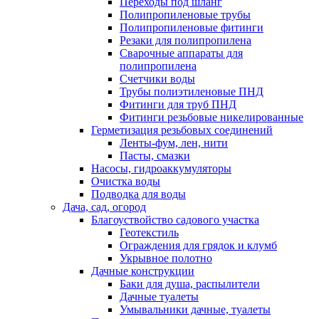
Переходы под шланг
Полипропиленовые трубы
Полипропиленовые фитинги
Резаки для полипропилена
Сварочные аппараты для
полипропилена
Счетчики воды
Трубы полиэтиленовые ПНД
Фитинги для труб ПНД
Фитинги резьбовые никелированные
Герметизация резьбовых соединений
Ленты-фум, лен, нити
Пасты, смазки
Насосы, гидроаккумуляторы
Очистка воды
Подводка для воды
Дача, сад, огород
Благоуствойство садового участка
Геотекстиль
Ограждения для грядок и клумб
Укрывное полотно
Дачные конструкции
Баки для душа, распылители
Дачные туалеты
Умывальники дачные, туалеты