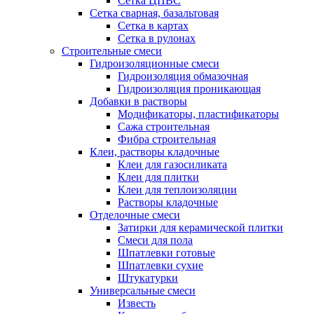
Сетка ЦПВС
Сетка сварная, базальтовая
Сетка в картах
Сетка в рулонах
Строительные смеси
Гидроизоляционные смеси
Гидроизоляция обмазочная
Гидроизоляция проникающая
Добавки в растворы
Модификаторы, пластификаторы
Сажа строительная
Фибра строительная
Клеи, растворы кладочные
Клеи для газосиликата
Клеи для плитки
Клеи для теплоизоляции
Растворы кладочные
Отделочные смеси
Затирки для керамической плитки
Смеси для пола
Шпатлевки готовые
Шпатлевки сухие
Штукатурки
Универсальные смеси
Известь