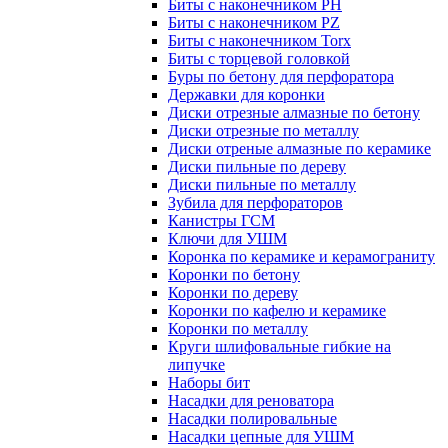
Биты с наконечником PH
Биты с наконечником PZ
Биты с наконечником Torx
Биты с торцевой головкой
Буры по бетону для перфоратора
Державки для коронки
Диски отрезные алмазные по бетону
Диски отрезные по металлу
Диски отреные алмазные по керамике
Диски пильные по дереву
Диски пильные по металлу
Зубила для перфораторов
Канистры ГСМ
Ключи для УШМ
Коронка по керамике и керамограниту
Коронки по бетону
Коронки по дереву
Коронки по кафелю и керамике
Коронки по металлу
Круги шлифовальные гибкие на
липучке
Наборы бит
Насадки для реноватора
Насадки полировальные
Насадки цепные для УШМ