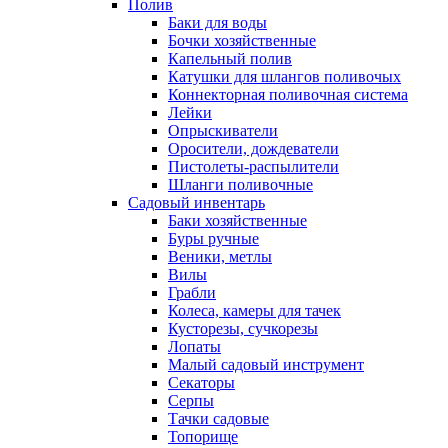
Полив
Баки для воды
Бочки хозяйственные
Капельный полив
Катушки для шлангов поливочых
Коннекторная поливочная система
Лейки
Опрыскиватели
Оросители, дождеватели
Пистолеты-распылители
Шланги поливочные
Садовый инвентарь
Баки хозяйственные
Буры ручные
Веники, метлы
Вилы
Грабли
Колеса, камеры для тачек
Кусторезы, сучкорезы
Лопаты
Малый садовый инструмент
Секаторы
Серпы
Тачки садовые
Топорище