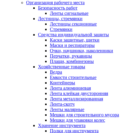
Организация рабочего места
Безопасность работ
Ленты сигнальные
Лестницы, стремянки
Лестницы секционные
Стремянки
Средства индивидуальной защиты
Каски защитные, щитки
Маски и респираторы
Очки, наушники, наколенники
Перчатки, рукавицы
Плащи, комбинезоны
Хозяйственные товары
Ведра
Емкости строительные
Контейнеры
Лента алюминиевая
Лента клейкая двусторонняя
Лента металлизированная
Лента-скотч
Ленты малярные
Мешки для строительного мусора
Мешки для упаковки колес
Хранение инструмента
Полки для инструмента