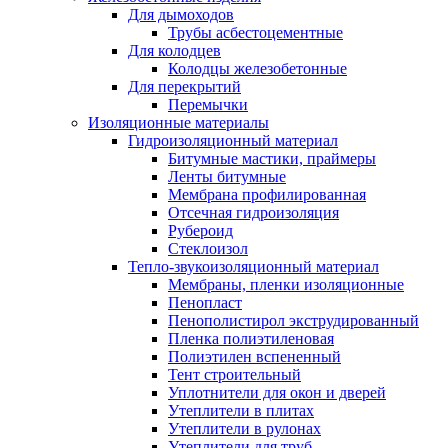
Для дымоходов
Трубы асбестоцементные
Для колодцев
Колодцы железобетонные
Для перекрытий
Перемычки
Изоляционные материалы
Гидроизоляционный материал
Битумные мастики, праймеры
Ленты битумные
Мембрана профилированная
Отсечная гидроизоляция
Рубероид
Стеклоизол
Тепло-звукоизоляционный материал
Мембраны, пленки изоляционные
Пенопласт
Пенополистирол экструдированный
Пленка полиэтиленовая
Полиэтилен вспененный
Тент строительный
Уплотнители для окон и дверей
Утеплители в плитах
Утеплители в рулонах
Утеплители для труб