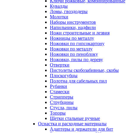
Ключи рожковые, комбинированные
Кувалды
Ломы, гвоздодеры
Молотки
Наборы инструментов
Напильники, надфили
Ножи строительные и лезвия
Ножницы по металлу
Ножовки по гипсокартону
Ножовки по металлу
Ножовки по пеноблоку
Ножовки, пилы по дереву
Отвертки
Пистолеты скобозабивные, скобы
Плоскогубцы
Полотна для сабельных пил
Рубанки
Стамески
Стрипперы
Струбцины
Стусла, пилы
Топоры
Щетки стальные ручные
Оснастка и расходные материалы
Адаптеры и держатели для бит