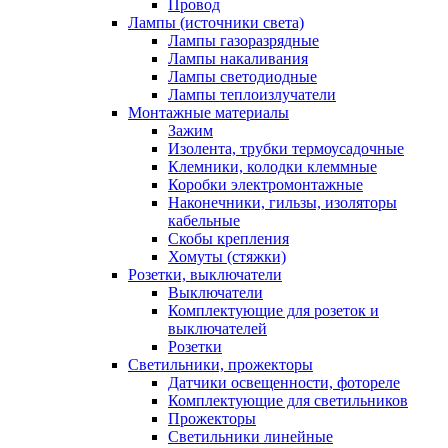
Провод
Лампы (источники света)
Лампы газоразрядные
Лампы накаливания
Лампы светодиодные
Лампы теплоизлучатели
Монтажные материалы
Зажим
Изолента, трубки термоусадочные
Клемники, колодки клеммные
Коробки электромонтажные
Наконечники, гильзы, изоляторы
кабельные
Скобы крепления
Хомуты (стяжки)
Розетки, выключатели
Выключатели
Комплектующие для розеток и
выключателей
Розетки
Светильники, прожекторы
Датчики освещенности, фотореле
Комплектующие для светильников
Прожекторы
Светильники линейные