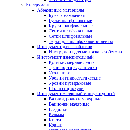
Инструмент
Абразивные материалы
Бумага наждачная
Губки шлифовальные
Круги шлифовальные
Ленты шлифовальные
Сетки шлифовальные
Терки для шлифовальной ленты
Инструмент для газоблоков
Инструмент для монтажа газобетона
Инструмент измерительный
Рулетки, мерные ленты
Транспортиры, линейки
Угольники
Уровни гидростатические
Уровни пузырьковые
Штангенциркули
Инструмент малярный и штукатурный
Валики, ролики малярные
Ванночки малярные
Гладилки
Кельмы
Кисти
Ковши