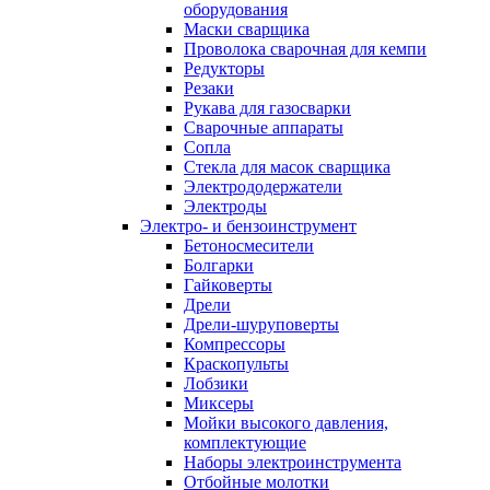
оборудования
Маски сварщика
Проволока сварочная для кемпи
Редукторы
Резаки
Рукава для газосварки
Сварочные аппараты
Сопла
Стекла для масок сварщика
Электрододержатели
Электроды
Электро- и бензоинструмент
Бетоносмесители
Болгарки
Гайковерты
Дрели
Дрели-шуруповерты
Компрессоры
Краскопульты
Лобзики
Миксеры
Мойки высокого давления,
комплектующие
Наборы электроинструмента
Отбойные молотки