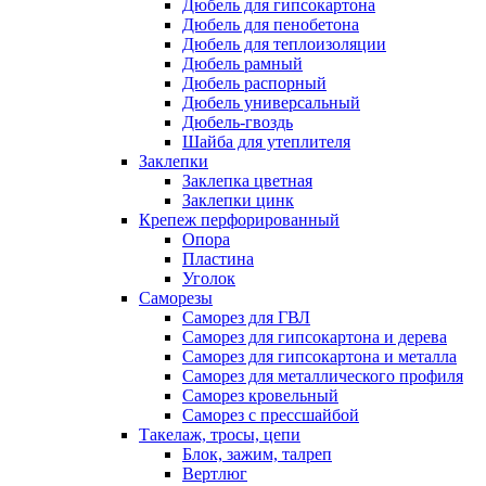
Дюбель для гипсокартона
Дюбель для пенобетона
Дюбель для теплоизоляции
Дюбель рамный
Дюбель распорный
Дюбель универсальный
Дюбель-гвоздь
Шайба для утеплителя
Заклепки
Заклепка цветная
Заклепки цинк
Крепеж перфорированный
Опора
Пластина
Уголок
Саморезы
Саморез для ГВЛ
Саморез для гипсокартона и дерева
Саморез для гипсокартона и металла
Саморез для металлического профиля
Саморез кровельный
Саморез с прессшайбой
Такелаж, тросы, цепи
Блок, зажим, талреп
Вертлюг