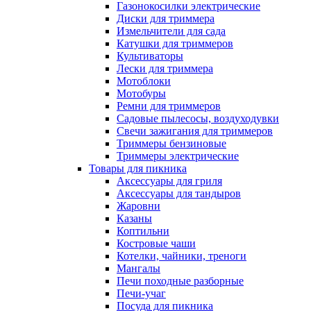
Газонокосилки электрические
Диски для триммера
Измельчители для сада
Катушки для триммеров
Культиваторы
Лески для триммера
Мотоблоки
Мотобуры
Ремни для триммеров
Садовые пылесосы, воздуходувки
Свечи зажигания для триммеров
Триммеры бензиновые
Триммеры электрические
Товары для пикника
Аксессуары для гриля
Аксессуары для тандыров
Жаровни
Казаны
Коптильни
Костровые чаши
Котелки, чайники, треноги
Мангалы
Печи походные разборные
Печи-учаг
Посуда для пикника