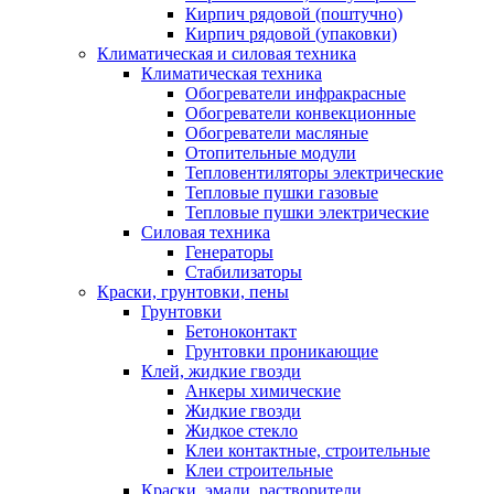
Кирпич рядовой (поштучно)
Кирпич рядовой (упаковки)
Климатическая и силовая техника
Климатическая техника
Обогреватели инфракрасные
Обогреватели конвекционные
Обогреватели масляные
Отопительные модули
Тепловентиляторы электрические
Тепловые пушки газовые
Тепловые пушки электрические
Силовая техника
Генераторы
Стабилизаторы
Краски, грунтовки, пены
Грунтовки
Бетоноконтакт
Грунтовки проникающие
Клей, жидкие гвозди
Анкеры химические
Жидкие гвозди
Жидкое стекло
Клеи контактные, строительные
Клеи строительные
Краски, эмали, растворители