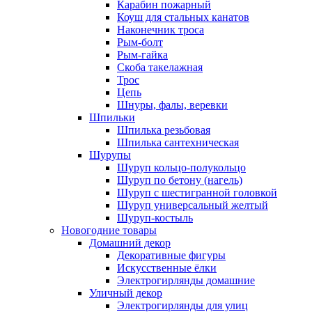
Карабин пожарный
Коуш для стальных канатов
Наконечник троса
Рым-болт
Рым-гайка
Скоба такелажная
Трос
Цепь
Шнуры, фалы, веревки
Шпильки
Шпилька резьбовая
Шпилька сантехническая
Шурупы
Шуруп кольцо-полукольцо
Шуруп по бетону (нагель)
Шуруп с шестигранной головкой
Шуруп универсальный желтый
Шуруп-костыль
Новогодние товары
Домашний декор
Декоративные фигуры
Искусственные ёлки
Электрогирлянды домашние
Уличный декор
Электрогирлянды для улиц