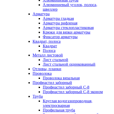
Алюминиевая труба
Алюминиевый уголок, полоса,
швеллер
Арматура
Арматура гладкая
Арматура рифленая
Арматура стеклопластиковая
Крюки для вязки арматуры
Фиксатор арматуры
Квадрат, полоса
Квадрат
Полоса
Металл листовой
Лист стальной
Лист стальной оцинкованный
Отливы, планки
Проволока
Проволока вязальная
Профнастил заборный
Профнастил заборный С-8
Профнастил заборный С-8 эконом
Труба
Круглая водогазопроводная,
электросварная
Профильная труба