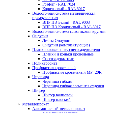
Графит - RAL 7024
Коричневый - RAL 8017
Водосточная система металлическая
прямоугольная
ВПР ПЭ Белый - RAL 9003
ВПР ПЭ Коричневый - RAL 8017
Водосточная система пластиковая круглая
Ондулин
Листы Ондулин
Ондулин (комплектующие)
Планки кровельные, снегозадержатели
Планки и коньки кровельные
Снегозадержатели
Поликарбонат
Профнастил кровельный
Профнастил кровельный МР -20R
Черепица
Черепица гибкая
Черепица гибкая элементы отделки
Шифер
Шифер волновой
Шифер плоский
Металлопрокат
Алюминиевый металлопрокат