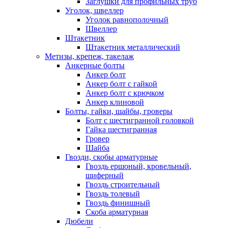
Заглушки для профильных труб
Уголок, швеллер
Уголок равнополочный
Швеллер
Штакетник
Штакетник металлический
Метизы, крепеж, такелаж
Анкерные болты
Анкер болт
Анкер болт с гайкой
Анкер болт с крючком
Анкер клиновой
Болты, гайки, шайбы, гроверы
Болт c шестигранной головкой
Гайка шестигранная
Гровер
Шайба
Гвозди, скобы арматурные
Гвоздь ершоный, кровельный,
шиферный
Гвоздь строительный
Гвоздь толевый
Гвоздь финишный
Скоба арматурная
Дюбели