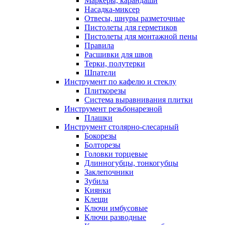
Маркеры, карандаши
Насадка-миксер
Отвесы, шнуры разметочные
Пистолеты для герметиков
Пистолеты для монтажной пены
Правила
Расшивки для швов
Терки, полутерки
Шпатели
Инструмент по кафелю и стеклу
Плиткорезы
Система выравнивания плитки
Инструмент резьбонарезной
Плашки
Инструмент столярно-слесарный
Бокорезы
Болторезы
Головки торцевые
Длинногубцы, тонкогубцы
Заклепочники
Зубила
Киянки
Клещи
Ключи имбусовые
Ключи разводные