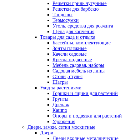
Решетки гриль чугунные
Решетки для барбекю
Тандыры
Термосумки
Уголь, средства для розжига
Щепа для копчения
Товары для сада и отдыха
Бассейны, комплектующие
Зонты пляжные
Качели садовые
Кресла подвесные
Мебель садовая, наборы
Садовая мебель из липы
Столы, стулья
Шатры
Уход за растениями
Горшки и ящики для растений
Грунты
Дренаж
Кашпо
Опоры и подвязки для растений
Удобрения
Двери, замки, сетки москитные
Двери
Двери входные металлические