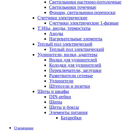
Светильники настенно-потолочные
Светильники точечные
Фонари, светильники-переноски
Счетчики электрические
Счетчики электрические 1-фазные
ТЭНы, аноды, термостаты
Аноды
Нагревательные элементы
Теплый пол электрический
Теплый пол электрический
Удлинители, вилки, адаптеры
Вилки для удлинителей
Колодки для удлинителей
Переключатели, заглушки
Разветвители сетевые
Удлинители
Штепсели и розетки
Щиты и шкафы
DIN-рейки
Шины
Щиты и боксы
Элементы питания
Батарейки
О компании