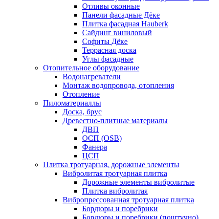
Отливы оконные
Панели фасадные Дёке
Плитка фасадная Hauberk
Сайдинг виниловый
Софиты Дёке
Террасная доска
Углы фасадные
Отопительное оборудование
Водонагреватели
Монтаж водопровода, отопления
Отопление
Пиломатериаллы
Доска, брус
Древестно-плитные материалы
ДВП
ОСП (OSB)
Фанера
ЦСП
Плитка тротуарная, дорожные элементы
Вибролитая тротуарная плитка
Дорожные элементы вибролитые
Плитка вибролитая
Вибропрессованная тротуарная плитка
Бордюры и поребрики
Бордюры и поребрики (поштучно)