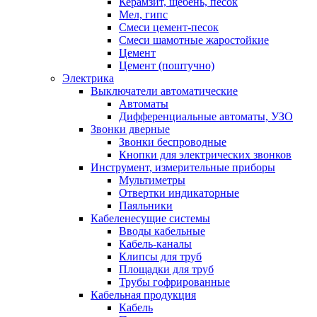
Керамзит, щебень, песок
Мел, гипс
Смеси цемент-песок
Смеси шамотные жаростойкие
Цемент
Цемент (поштучно)
Электрика
Выключатели автоматические
Автоматы
Дифференциальные автоматы, УЗО
Звонки дверные
Звонки беспроводные
Кнопки для электрических звонков
Инструмент, измерительные приборы
Мультиметры
Отвертки индикаторные
Паяльники
Кабеленесущие системы
Вводы кабельные
Кабель-каналы
Клипсы для труб
Площадки для труб
Трубы гофрированные
Кабельная продукция
Кабель